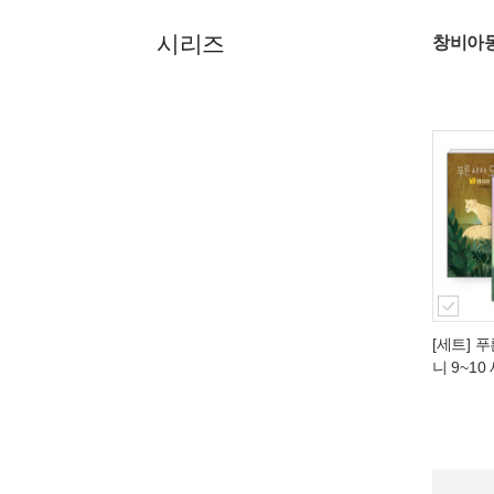
시리즈
창비아
[세트] 
니 9~10