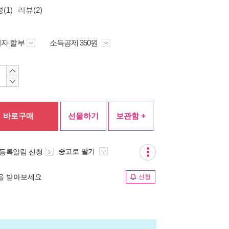
(1)
리뷰(2)
자 할부
소득공제 350원
바로구매
선물하기
보관함 +
중고로 팔기
 등록알림 신청
림을 받아보세요
신청