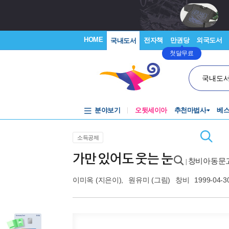
HOME
전자책
만권당
외국도서
국내도서
첫달무료
국내도
분야보기
오뒷세이아
추천마법사
베
소득공제
가만 있어도 웃는 눈
창비아동문고
|
이미옥
(지은이),
원유미
(그림)
창비
1999-04-3