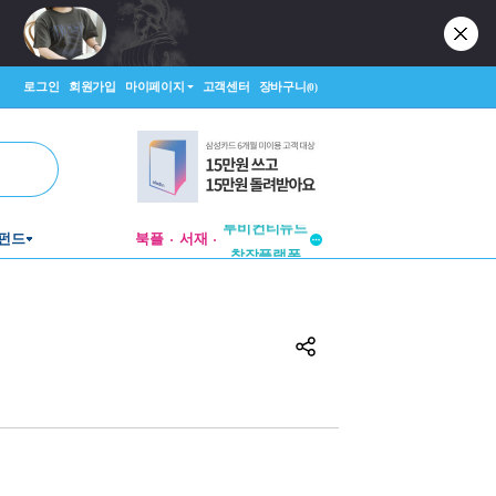
로그인
회원가입
마이페이지
고객센터
장바구니
(0)
투비컨티뉴드
펀드
북플
서재
창작플랫폼
투비컨티뉴드