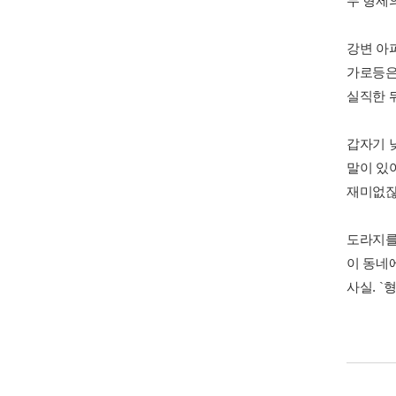
두 형제
강변 아
가로등은
실직한 
갑자기 
말이 있
재미없잖
도라지를
이 동네
사실. `