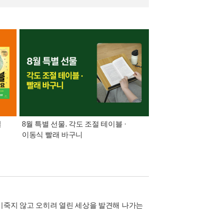
릴
8월 특별 선물. 각도 조절 테이블 ·
가장 빠르게 받아보는 
이동식 빨래 바구니
알림 총집합
기죽지 않고 오히려 열린 세상을 발견해 나가는