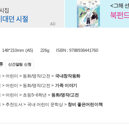
148*210mm (A5)
226g
ISBN : 9788936441760
류
신간알림 신청
서
>
어린이
>
동화/명작/고전
>
국내창작동화
서
>
어린이
>
동화/명작/고전
>
가족 이야기
서
>
어린이
>
초등5~6학년
>
동화/명작/고전
서
>
추천도서
>
국내 어린이 문학상
>
창비 좋은어린이책