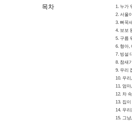
목차
1. 누가
2. 서울
3. 뻐꾹
4. 보
5. 구름
6. 형아
7. 빙설
8. 참새
9. 우리
10. 우
11. 엄마
12. 차
13. 집
14. 우
15. 그