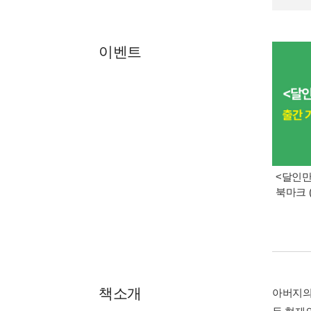
이벤트
<달인만
북마크 
책소개
아버지의