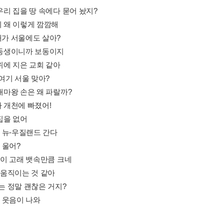
 우리 집을 땅 속에다 묻어 놨지?
이 왜 이렇게 깜깜해
새가 서울에도 살아?
보 동생이니까 보동이지
 위에 지은 교회 같아
, 여기 서울 맞아?
 대마왕 손은 왜 파랄까?
가 개천에 빠졌어!
 집을 없어
리, 뉴-우질랜드 간다
, 울어?
 속이 고래 뱃속만큼 크네
이 움직이는 것 같아
리는 정말 괜찮은 거지?
냥, 웃음이 나와