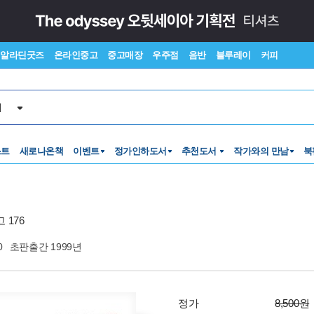
알라딘굿즈
온라인중고
중고매장
우주점
음반
블루레이
커피
서
스트
새로나온책
이벤트
정가인하도서
추천도서
작가와의 만남
북
 176
0
초판출간 1999년
정가
8,500원