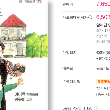
7,65
판매가
6,50
카드최대혜택가
알라딘 
최대 1만
시) / 
1만원 
마일리지
420원(5
+ 5만원
배송료
유료 (도
수령예상일
양탄자배
밤 10
(중구 서
Sales Point :
1,128