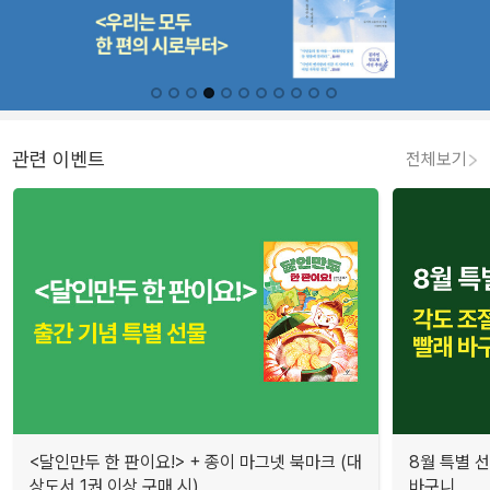
관련 이벤트
전체보기
<달인만두 한 판이요!> + 종이 마그넷 북마크 (대
8월 특별 선
상도서 1권 이상 구매 시)
바구니