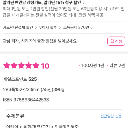
알라딘 만권당 삼성카드, 알라딘 15% 청구 할인
최대 1만원 또는 2만원 할인(전월 30만원 또는 60만원 이용 시) / 카드 발
급월 +1개월까지는 전월 실적이 없어도 최대 1만원 혜택 제공
카드/간편결제 할인
무이자 할부
소득공제 370원
관심 저자, 시리즈의 출간 알림을 받아보세요
신청
10
100자평 1편
리뷰 2편
세일즈포인트
525
283쪽
152*223mm (A5신)
396g
ISBN 9788936442538
주제분류
신간알림 신청
어린이
>
동화/명작/고전
>
외국창작동화