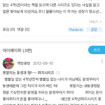
없는 4학년]이라는 책을 읽으며 다른 시리즈도 있다는 사실을 알고
얼른 찾아보게 되었어요,주디 블룸이라는 이 작가는 성장기 청소년
아이들의 소설을 주로 쓴다고 알고 있었는데 아직 어린 초등아이들의
더보기
부모와 형제간의 갈등을 아주 세밀하고 실감나게 그려내고 있더군요,
공감 (
0
)
댓글 (0)
퍼지라는 사탕 이름으로 불리는 세살박이 말썽꾸러기 남동생은 어느
새 다섯살이 되었구요말썽꾸러기 동생때문에 늘 불안하고 못마땅한
열한살 피터는 이제는 어엿한 열세살이 되었어요, 말썽 많은 동생때
쓰기
마이페이퍼 (3편)
문에 하루도 편한날이 없는 피터는 어느날 또다른 동생이 태어날거란
소식에자신의 존재를 무시하는거 같은 엄마 아빠에게 반항해 집을 나
책방꽃방
2012-09-10
메뉴
가보려 하지만 바지가랑이를 붙들고 늘어지는 다섯살짜리 동생 퍼지
때문에 하는수 없다는듯 주저 앉게 되요, 그런데 정말이지 퍼지의 돌
못말리는 동생과 형!--- 퍼지시리즈
발적인 행동과 호기심에는 아무도 당할재간이 없네요, 엄마 배속에
별볼일 없는 4학년전혀 별볼일 없는 나이가 아님에도 말썽꾸러기
동생이 생겼다는 이야기를 듣고 그 동생을 지금 당장 보여 달라고 떼
동생때문에 그런 처지가 되어 버린 혀! 못말리는 내동생정말
를 쓰더니 어느새 엄마 배속에 아기가 어떻게 생기는지를 알고 만나
정말 기상천외한 말썽을 피우는 말썽꾸러기 퍼지! 퍼지는 돈이
는 사람마다 자랑하듯 떠들어대고 동생이 태어나자 숨바꼭질 놀이를
좋아퍼지가 돈을 좋아하다니 ,,, 대단한 4학년퍼지시리즈 중
한다며 벽장속에 고이 숨겨 놓지를 않나 누군가 새로운 단어를 이야