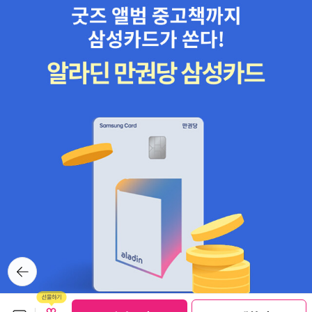
뒤로가
기
보관함담기
선물하기
선물하기