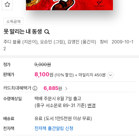
소득공제
못 말리는 내 동생
주디 블룸
(지은이),
오승민
(그림),
김영진
(옮긴이)
창비
2009-10-1
2
정가
9,000원
8,100
판매가
원
(10% 할인) +
마일리지 450원
6,885
카드최대혜택가
원
수령예상일
택배 주문시 8월 7일 출고
(중구 서소문로 89-31 기준)
변경
배송료
유료 (도서 1만5천원 이상 무료)
전자책
전자책 출간알림 신청