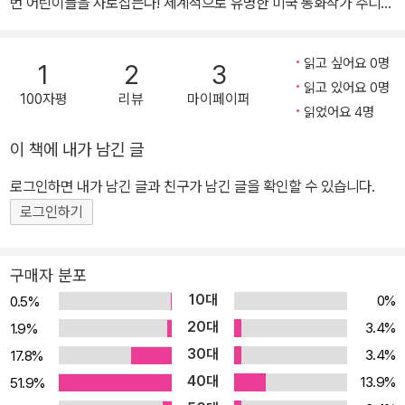
번 어린이들을 사로잡는다! 세계적으로 유명한 미국 동화작가 주디
블룸(Judy Blume)의 ‘퍼지 시리즈(총 5권)’ 는 『별 볼 일 없는 4학
년』을 시작으로 피터와 퍼지 형제가 집 안팎에서 겪는 좌충우돌 성장
읽고 싶어요 0명
1
2
3
기를 생생하게 담은 시리즈이다. 이 시리즈의 세 번째 작품인『못 말리
읽고 있어요 0명
100자평
리뷰
마이페이퍼
는 내 동생』은『별 볼 일 없는 4학년』과 마찬가지로 피터 해처가 1인
읽었어요 4명
칭 화자가 되어 말썽꾸러기 동생 퍼지를 비롯한 자신의 가족 이야기
이 책에 내가 남긴 글
를 담담하면서도 재미있게 풀어가는 작품이다. ‘퍼지 시리즈’ 세 번째
작품인『못 말리는 내 동생』은『별 볼 일 없는 4학년』과 마찬가지로 다
로그인하면 내가 남긴 글과 친구가 남긴 글을 확인할 수 있습니다.
시 피터 해처가 1인칭 화자가 되어 말썽꾸러기 동생 퍼지를 비롯한 자
로그인하기
신의 가족 이야기를 담담하면서도 재미있게 풀어가는 작품이다. 197
2년『별 볼 일 없는 4학년』『대단한 4학년』을 출간한 이후 주디 블룸
구매자 분포
은 많은 어린이 독자들로부터 “퍼지 책 한 권만 더 써 주세요!” 하는
10대
0%
0.5%
편지를 무수히 받았지만, 8년이 지나서야 3권인『못 말리는 내 동생』
20대
3.4%
1.9%
을 펴낼 수 있었다. 『못 말리는 내 동생』은 피터네 식구가 뉴욕과 근교
30대
3.4%
17.8%
시골인 프린스턴에서 보낸 일 년 반 동안의 이야기를 담고 있다. 말썽
40대
꾸러기 동생 퍼지만으로도 벅찬 피터는 동생이 또 태어난다는 엄마
13.9%
51.9%