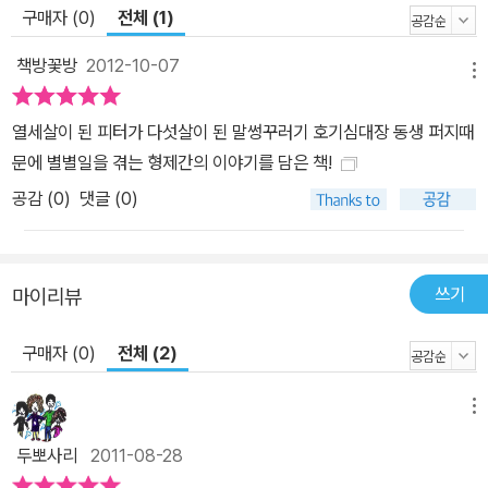
한 관계를 그려 나간다. 교실 안에서 자기의 원칙만 지키려는 선생님
구매자 (0)
전체 (1)
과 자율성·개성을 존중해줬으면 하는 아이들의 모습을 재미있게 꼬집
어 묘사했고, 이밖에 피터에게 지렁이 사업을 제안한 알렉스, 자신이
책방꽃방
2012-10-07
메뉴
다른 별에서 왔다고 믿는 퍼지의 독특한 친구 대니얼, 얼굴이며 머리
모양, 심지어 걷는 모습마저 피터의 마음에 쏙 든 동네 화랑의 누나 베
열세살이 된 피터가 다섯살이 된 말썽꾸러기 호기심대장 동생 퍼지때
벌리, 알렉스와 피터에게서 날마다 신선한 지렁이를 사가면서도 지렁
문에 별별일을 겪는 형제간의 이야기를 담은 책!
이로 무얼하는지 몰라 모든 이의 궁금증만 부풀리는 멀더 아줌마 등
공감 (
0
)
댓글 (0)
한층 개성이 강한 인물들이 등장한다. 이들이 벌이는 엉뚱하고 재미
난 사건들이 주디 블룸 특유의 유머와 재치, 기발한 상상력과 만나 독
자들을 끊임없이 웃게 만들고 이야기 속으로 빠져들게 한다.
쓰기
마이리뷰
구매자 (0)
전체 (2)
메뉴
두뽀사리
2011-08-28