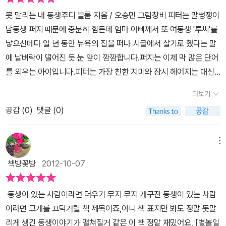
못 말리는 내 동생주디 블룸 지음 / 오승민 그림창비 피터는 말썽쟁이
남동생 퍼지 때문에 충분히 힘든데 엄마 아빠께서 또 여동생 '투씨'를
낳으신데다 일 년 동안 뉴욕의 집을 떠나 시골에서 살기로 했다는 말
에 날벼락이 떨어진 듯 눈 앞이 깜깜합니다.퍼지는 이제 막 많은 단어
를 외우는 아이입니다.피터는 가장 친한 지미와 잠시 헤어지는 대신
에 알렉스를 사귑니다.퍼지는 구관조(말을 따라하는 새 종류) '깃털
더보기
아저씨'를 키우게 되고, 말을 배우게 하면서 재미있는 소동도 일어납
공감 (
0
)
댓글 (0)
니다.퍼지는 되바라지고 건방지지만 자신과 잘 맞는 아이, '대니얼' 을
사귑니다.그 무렵 지미도 시골로 놀로 오고, 서로 좋아하는 조앤(나는
누군지 잘 모르는 여학생) 과 피터의 분홍빛(?) 이야기도 피어 납니
메뉴
다.투씨가 '웩!' 이라고 말하는 것을 '누-웩(뉴욕)!' 이라고 잘못 들어
책방꽃방
2012-10-07
뉴욕으로 돌아가고 싶었던 피터는 모든 일을 알지만 모른 척 하고 뉴
욕으로 돌아가게 됩니다.말썽쟁이지만 귀여운 퍼지같은 동생이 있었
동생이 있는 사람이라면 더우기 무지 무지 개구진 동생이 있는 사람
으면 !
이라면 고개를 끄덕거릴 책 제목이죠,아니 책 표지만 봐도 정말 못말
리게 생긴 동생이야기가 펼쳐질거 같은 이 책 정말 재밌어요, [별볼일