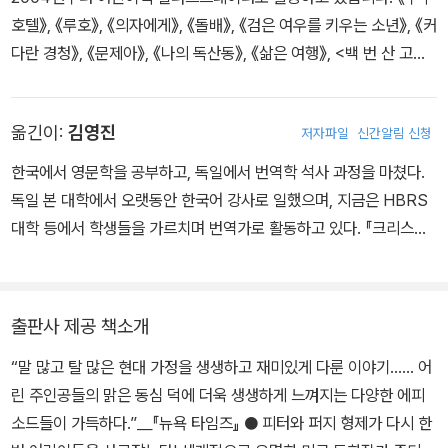
에버』 등이 있다.
호텔》, 《루호》, 《의자에게》, 《돌배》, 《검은 여우를 키우는 소년》, 《커
다란 경청》, 《문제아》, 《나의 독산동》, 《삶은 여행》, <백 번 산 고양
이 백꼬선생> 시리즈 등 수많은 책에 그림을 그렸습니다. 쓰고 그린
책으로는 《붉은신》, 《점옥이》, 《소원이 이루어질 거야》 등이 있습니
옮긴이:
김영진
저자파일
신간알림 신청
다.
한국에서 영문학을 공부하고, 독일에서 번역학 석사 과정을 마쳤다.
독일 본 대학에서 오랫동안 한국어 강사로 일했으며, 지금은 HBRS
대학 등에서 학생들을 가르치며 번역가로 활동하고 있다. 『크리스마
스 캐럴』,『오즈의 마법사』, 『당나귀 실베스터와 요술 조약돌』,「내 인
생 최악의 일주일」 시리즈, 『기저귀 좀 보여 줘!』, 『응가 통 좀 보여
줘!』, 『친구들은 어떻게 잠들까?』, 『생일 축하해, 생쥐야!』 등을 우리
출판사 제공 책소개
말로 옮겼다.
“말 많고 탈 많은 현대 가정을 생생하고 재미있게 다룬 이야기…… 어
린 주인공들의 맑은 동심 덕에 더욱 생생하게 느껴지는 다양한 에피
소드들이 가득하다.”＿『뉴욕 타임즈』 ● 피터와 퍼지 형제가 다시 한