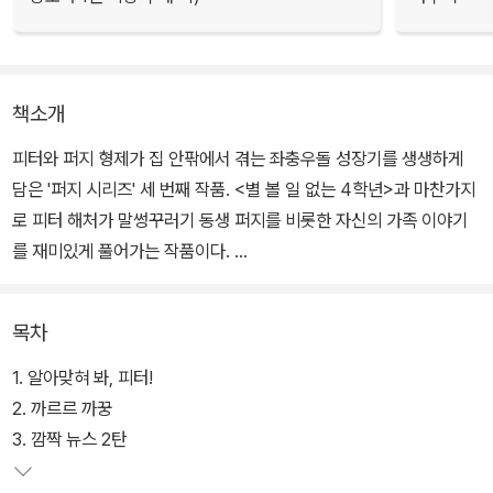
책소개
피터와 퍼지 형제가 집 안팎에서 겪는 좌충우돌 성장기를 생생하게
담은 '퍼지 시리즈' 세 번째 작품. <별 볼 일 없는 4학년>과 마찬가지
로 피터 해처가 말썽꾸러기 동생 퍼지를 비롯한 자신의 가족 이야기
를 재미있게 풀어가는 작품이다.
피터네 식구가 뉴욕과 근교 시골인 프린스턴에서 보낸 일 년 반 동안
목차
의 이야기를 담고 있다. 말썽꾸러기 동생 퍼지만으로도 벅찬 피터는
동생이 또 태어난다는 엄마 아빠의 폭탄선언에다 온 식구가 일 년 동
1. 알아맞혀 봐, 피터!
안 집을 떠나 시골에서 살기로 했다는 소식에 눈앞이 캄캄하기만 하
2. 까르르 까꿍
다. 게다가 전학 간 학교의 병설유치원에 퍼지가 다니기 시작하면서,
3. 깜짝 뉴스 2탄
하루도 조용할 날이 없는 학교생활을 시작한 피터는 한층 힘든 일이