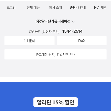
ㅠㅠ 이번엔 기필코 구입하련다.[구덩이] 책은 늘 영어 원서로 먼저
로그인
전체 메뉴
회사 소개
출판사 안내
PC 버전
구매를 할까 고민하는 책이다. 아이야 영어로 읽으면 될 것이고, 난 아
무래도 먼저 우리말로 된 책을 읽어야 할 것 같다. ㅋㅋ이 중에서 내가
(주)알라딘커뮤니케이션
먼저 읽은 책도 있고, 또 아이랑 재미있게 읽은 책도 있다.[이상한 열
쇠고리]는 아이들 단편 동화로 우리나라 작가에 의해 쓴 책 중 정말
1544-2514
일반문의 (발신자 부담)
마음에 드는 책이었다. 학교 생활을 중심으로 벌어지는 초등학교 저
1:1 문의
FAQ
학년 동화지만, 참 다채롭고 또 상상력까지 발휘하며 읽을 수 있는 책
이기에 마음에 쏙 들었다.[소나기밥 공주]는 아직 읽어보지 않아서 이
중고매장 위치, 영업시간 안내
기회에 읽고 싶다.[들키고 싶은 비밀] 역시...앞에 나온 책 중에서 먼
저 읽고 싶은 책 두 권을 고르자만, 이렇게 된다. [소나기밥 공주]와
[들키고 싶은 비밀] 창비세계문학 세트 - 전9권 레프 니콜라예비치
톨스토이.타데우쉬 보로프스키. 나쓰메 소세키.스져춘. 드니 디드로.
후안 / 창비(창작과비평사) / 2010년 1월 바로 아래에 있는 책들. 역
시 창비가 선택한 책들이라는 느낌이 든다. 얼른 읽고 싶다.