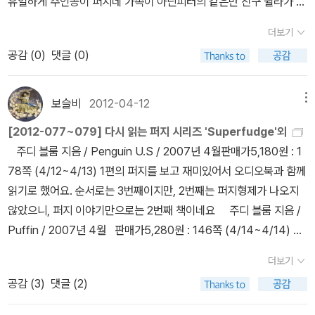
유일하게 주인공이 퍼지네 가족이 아닌피터의 같은반 친구 쉴라가 주
기할때면 자신이 이해할때까지 그 단어에 대해 물고 늘어지는가 하면
인공인 이야기
더보기
정말 해도 해도 너무하다 싶을 정도로 말도 안되는 말썽을 부리고 다
니니 피터를 이해하고도 남아요, 그런데다 아빠의 휴직과 엄마의 분
공감 (
0
)
댓글 (0)
위기 전환 어쩌고를 위해 프린스턴으로 이사를 하게 되요, 그동안 절
친으로 지내던 친구와 이별을 하고 새로운 친구를 만나는 피터의 이
보슬비
2012-04-12
메뉴
야기와 일을 쉬면서 육아를 하고 집안일을 하고 책을 쓰는 아빠와 다
[2012-077~079] 다시 읽는 퍼지 시리즈 'Superfudge'외
시 일을 시작하는 엄마의 이야기와 갓 태어나 말썽꾸러기 퍼지의 괴
주디 블룸 지음 / Penguin U.S / 2007년 4월판매가5,180원 : 1
롭힘과 장난에도 까르르 웃거나 우는 동생 투씨의 이야기는 정말 우
78쪽 (4/12~4/13) 1편의 퍼지를 보고 재미있어서 오디오북과 함께
리 아이들이 자랄때의 모습을 그대로 담고 있어 웃음이 절로 난답니
읽기로 했어요. 순서로는 3번째이지만, 2번째는 퍼지형제가 나오지
다. 하지만 형을 우상처럼 생각을 하고 형이 하는 건 뭐든지 따라하고
않았으니, 퍼지 이야기만으로는 2번째 책이네요 주디 블룸 지음 /
싶어 하는 퍼지의 모습과 말썽을 부리며 자신을 곤란하게 하는 동생
Puffin / 2007년 4월 판매가5,280원 : 146쪽 (4/14~4/14) 퍼
이지만 늘 달래고 어르는 형 피터를 보면서 아이들이 투닥거리고 자
지 시리즈 4번째인데, 이 책은 국내서가 없네요. 다섯번째 책은 번역
라나면서 형제지간의 우애도 함께 자라고 있음을 알게 됩니다.왠지
더보기
되었는데, 한번 더 찾아보아야겠어요. 주디 블룸 지음 / Penguin
똑똑해서 천재가 아닐까 싶은 동생 퍼지의 모습을 보면 엄마 아빠가
공감 (
3
)
댓글 (2)
U.S / 2007년 4월판매가6,480원 : 213쪽 (4/14~4/15) 퍼지 마
아이들을 키울때아이의 말 한마디 행동 하나에 늘 감동하고 놀라워
지막 시리즈인것 같아 아쉽네요. 은근 재미있고 쉬워서 주말에 퍼지
하던때를 떠올리게도 되구요 이제 막 태어나 오빠들 틈에서 자라야하