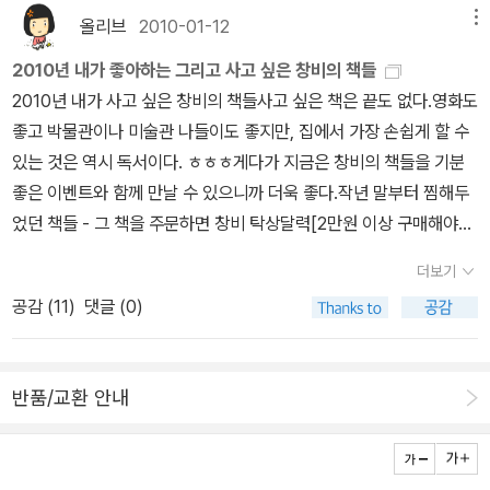
시리즈만 붙잡고 있게 되는것 같아요.
는 투씨의 성장기도 몹시 기대된다고 할까요? 피터와 퍼지와 투씨의
올리브
2010-01-12
메뉴
엄마 아빠가 늘 이런 저런 아이들의 돌발적인 행동에 대처하는 모습
2010년 내가 좋아하는 그리고 사고 싶은 창비의 책들
에서는 그 또한 성장과정중에 하나라는 이야기를 하는 대단치않은 평
2010년 내가 사고 싶은 창비의 책들사고 싶은 책은 끝도 없다.영화도
범한 엄마 아빠임을 느끼게 됩니다. 그런데도 아이들은 각자 나름대
좋고 박물관이나 미술관 나들이도 좋지만, 집에서 가장 손쉽게 할 수
로 실수를 통해 스스로 깨닫게 되고 또 서로 배우게 되는 모습에서 평
있는 것은 역시 독서이다. ㅎㅎㅎ게다가 지금은 창비의 책들을 기분
범하지만 그들 부부를 통해 부모란 아이들의 삶에 지름길을 만들어주
좋은 이벤트와 함께 만날 수 있으니까 더욱 좋다.작년 말부터 찜해두
는 것이 아니라 스스로 길을 만들 수 있도록 해주어야 하는것이 아닐
었던 책들 - 그 책을 주문하면 창비 탁상달력[2만원 이상 구매해야한
까 생각하게 합니다. 아무튼 형제애뿐 아니라 무조건 아이들에게만
다지만]이랑 메모장이랑 또 [우아한 거짓말] 책은 친필 사인본과 함
매달려 있지 않는 부모의 자세까지 알려주는 이 책, 무척 흥미진진하
더보기
게 손난로까지 얻을 수 있다니 얼마나 좋은가!이 중에서 가장 읽고 싶
다는 사실!
공감 (
11
)
댓글 (0)
은 책은 당연히 [우아한 거짓말] 그리고 [도가니] 책이다.삼국지 세트
는 소장용으루 구비하고 싶은 책이다. 전엔 도서관에서 대출해서 읽
은 터라...엄마를 부탁해는 나오자마자 작년에 읽었던 책이다. ㅎㅎㅎ
반품/교환 안내
특히, 십시일反 책이 궁금하다. 대한민국을 대표하는 만화가들의 인
권 교양서라고 한다.[완득이]는 이미 읽은 책이니까 패스.[위저드 베
이커리]는 꼭 읽으려고 하는데, 매번 책 주문할 땐 아이 책에 밀려서.