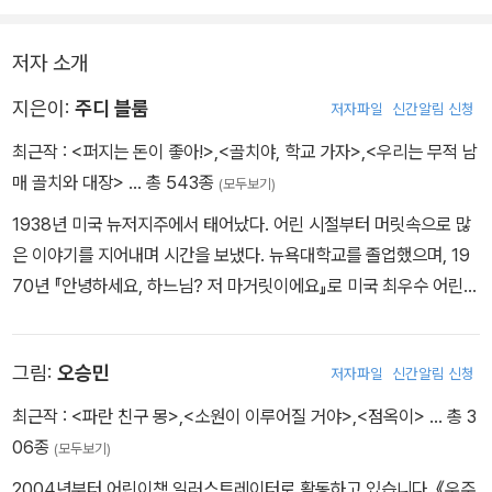
많아진다.
저자 소개
하지만 6학년 맏형답게 피터는 때론 퍼지를 달랠 줄도 알고, 집안의
여러 사건들에 대해 침착하게 상황을 판단하고 부모님을 도울 만큼
지은이:
주디 블룸
저자파일
신간알림 신청
한결 의젓해졌다. 주인공들이 성장함에 따라 자연히 집을 벗어나 학
최근작 :
<퍼지는 돈이 좋아!>
,
<골치야, 학교 가자>
,
<우리는 무적 남
교, 유치원, 동네 친구들 등 한층 넓어진 배경을 바탕으로 다양한 관계
매 골치와 대장>
… 총 543종
(모두보기)
를 그려 나간다.
1938년 미국 뉴저지주에서 태어났다. 어린 시절부터 머릿속으로 많
은 이야기를 지어내며 시간을 보냈다. 뉴욕대학교를 졸업했으며, 19
70년 『안녕하세요, 하느님? 저 마거릿이에요』로 미국 최우수 어린이
도서상을 받았다. 미국도서관협회가 주관하는 마거릿 에드워스 상,
미국 문학에 크게 공헌한 작품에 주는 내셔널 북 파운데이션 메달 등
그림:
오승민
저자파일
신간알림 신청
많은 상을 수상했으며, 호주·영국·독일에서 어린이들이 선정하는 최
우수 작가상을 받기도 했다. 2017년에는 어린이문학에 기여한 공로
최근작 :
<파란 친구 몽>
,
<소원이 이루어질 거야>
,
<점옥이>
… 총 3
로 미국 문화예술 아카데미에서 E.B. 화이트 상을 받았다. 지은 책으
06종
(모두보기)
로 『별 볼 일 없는 4학년』 『대단한 4학년』 『못 말리는 내 동생』 『포
2004년부터 어린이책 일러스트레이터로 활동하고 있습니다. 《우주