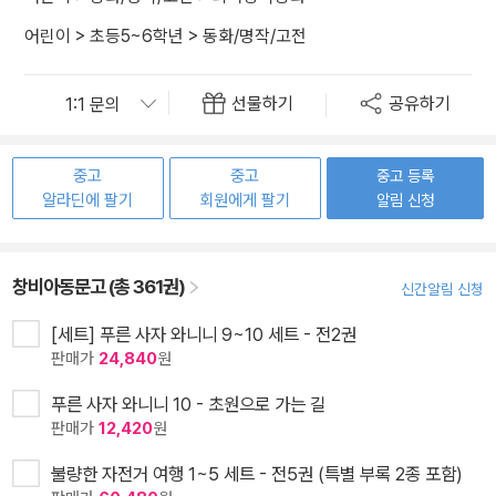
어린이
>
초등5~6학년
>
동화/명작/고전
선물하기
공유하기
중고
중고
중고 등록
알라딘에 팔기
회원에게 팔기
알림 신청
창비아동문고 (총 361권)
신간알림 신청
[세트] 푸른 사자 와니니 9~10 세트 - 전2권
판매가
24,840
원
푸른 사자 와니니 10 - 초원으로 가는 길
판매가
12,420
원
불량한 자전거 여행 1~5 세트 - 전5권 (특별 부록 2종 포함)