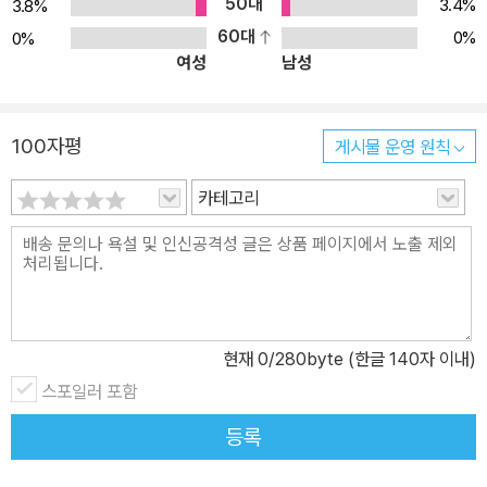
아빠의 폭탄선언에다 온 식구가 일 년 동안 집을 떠나 시골에서 살기
50대
3.4%
3.8%
로 했다는 소식에 눈앞이 캄캄하기만 하다. 게다가 전학 간 학교의 병
60대
0%
0%
여성
남성
설유치원에 퍼지가 다니기 시작하면서, 하루도 조용할 날이 없는 학
교생활을 시작한 피터는 한층 힘든 일이 많아진다. 하지만 6학년 맏
형답게 피터는 때론 퍼지를 달랠 줄도 알고, 집안의 여러 사건들에 대
100자평
게시물 운영 원칙
해 침착하게 상황을 판단하고 부모님을 도울 만큼 한결 의젓해졌다.
쉴 새 없이 말썽만 일으키던 네살 퍼지도 여섯살로 자랐다. 하지만 막
카테고리
내에서 하루아침에 여동생을 둔 오빠가 되자, 퍼지는 심리적 부담과
상실감에 다시 대소변을 가리지 못하고 어리광만 부린다. 그러면서도
퍼지는 동생보다 더 사랑받기 위해 나름의 생존전략을 고민하고, 형
을 우상처럼 받들지만 사실 자신감이 넘쳐나 자기 자신이 “날아가는
총알보다 더 빠르고, 기관차보다 더 힘센 슈퍼맨”같은 “슈퍼퍼지”라
현재
0
/280byte (한글 140자 이내)
고 여기며 꿋꿋하게 자기의 자리를 찾아간다. ‘퍼지 시리즈’ 1권인『별
스포일러 포함
볼 일 없는 4학년』이 피터와 퍼지 가족에 초점이 맞춰 있다면, 3권인
『못 말리는 내 동생』은 이 주인공들이 성장함에 따라 자연히 집을 벗
등록
어나 학교, 유치원, 동네 친구들 등 한층 넓어진 배경을 바탕으로 다양