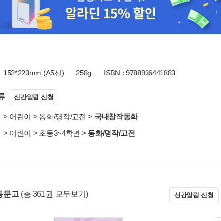
152*223mm (A5신)
258g
ISBN : 9788936441883
류
신간알림 신청
서
>
어린이
>
동화/명작/고전
>
국내창작동화
서
>
어린이
>
초등3~4학년
>
동화/명작/고전
동문고
(총 361권 모두보기)
신간알림 신청