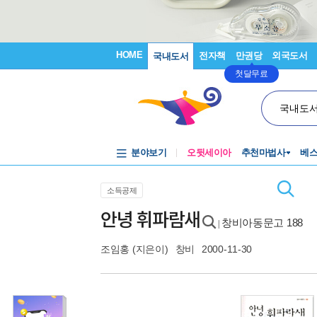
HOME
전자책
만권당
외국도서
국내도서
첫달무료
국내도
분야보기
오뒷세이아
추천마법사
베
소득공제
안녕 휘파람새
창비아동문고 188
|
조임홍
(지은이)
창비
2000-11-30