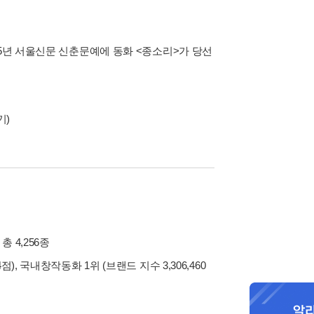
95년 서울신문 신춘문예에 동화 <종소리>가 당선
기)
 총 4,256종
점), 국내창작동화 1위 (브랜드 지수 3,306,460