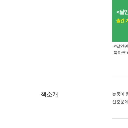
<달인만
북마크 
책소개
늦둥이 
신춘문예