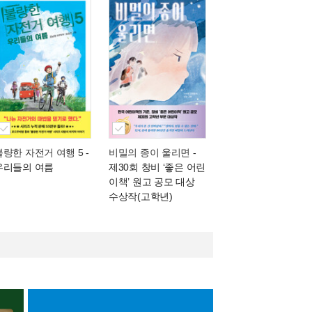
불량한 자전거 여행 5
-
비밀의 종이 울리면
-
우리들의 여름
제30회 창비 ‘좋은 어린
이책’ 원고 공모 대상
수상작(고학년)