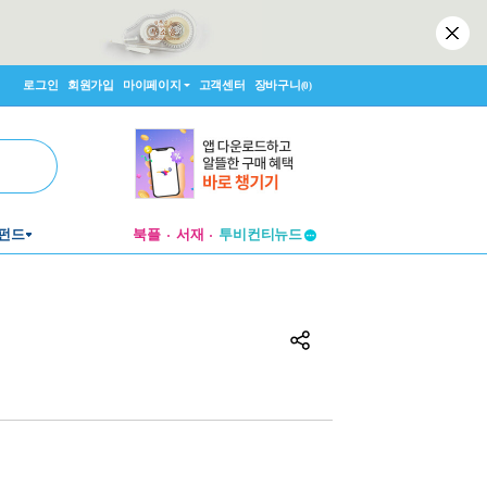
로그인
회원가입
마이페이지
고객센터
장바구니
(0)
투비컨티뉴드
펀드
북플
서재
창작플랫폼
투비컨티뉴드