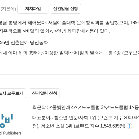
(지은이)
저자파일
신간알림 신청
년 경남 통영에서 태어났다. 서울예술대학 문예창작과를 졸업했으며, 19
지은책으로 <비밀의 열쇠>, <안녕 휘파람새> 등이 있다.
995년 신춘문예 당선동화
<내 이마 위의 흉터>
,
<이상한 알약>
,
<비밀의 열쇠>
… 총 4종
(모두보
도서 모두보기
신간알림 신청
최근작 :
<물빛인쇄소>
,
<도도클럽 2>
,
<도도클럽 1>
등
대표분야 : 청소년 인문/사회 1위 (브랜드 지수 300,034
점), 청소년 소설 1위 (브랜드 지수 1,548,689점)