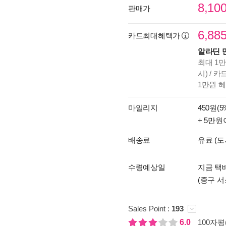
8,10
판매가
6,88
카드최대혜택가
알라딘 
최대 1만
시) / 
1만원 
마일리지
450원(5
+ 5만원
배송료
유료 (도
수령예상일
지금 택
(중구 서
Sales Point :
193
6.0
100자평(