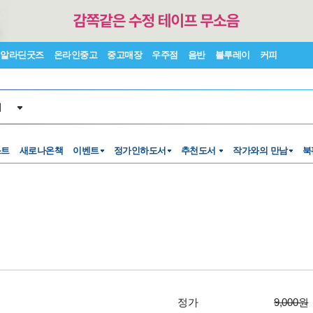
알라딘굿즈
온라인중고
중고매장
우주점
음반
블루레이
커피
서
스트
새로나온책
이벤트
정가인하도서
추천도서
작가와의 만남
북
정가
9,000원