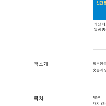
가장 빠
알림 
책소개
일본인들
웃음과 
목차
제1부
재치 있