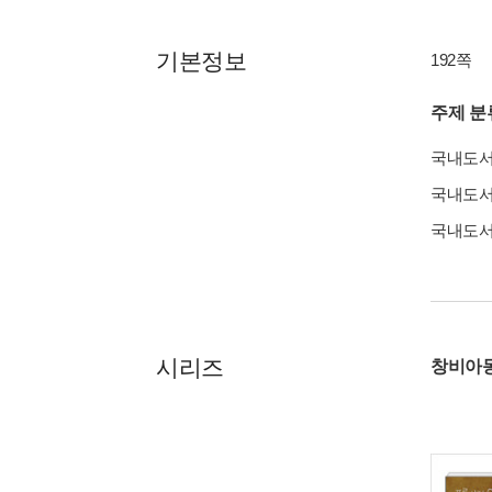
기본정보
192쪽
주제 분
국내도
국내도
국내도
시리즈
창비아