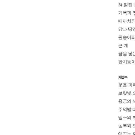
혀 잘린
거북과 
때까치와
닭과 땅
원숭이와
큰 게
금을 낳
한치동
제2부
꽃을 피
보랏빛 
용궁의 
주먹밥 
뎅구의 
농부와 
애꾸눈 