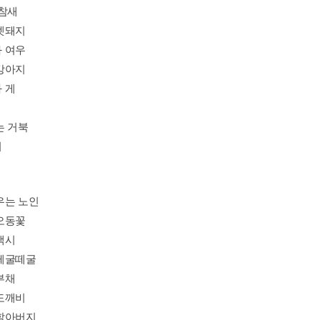
 참새
멧돼지
 여우
강아지
 게
는 거북
이
우는 노인
오동꽃
색시
떼굴떼굴
부채
도깨비
할아버지