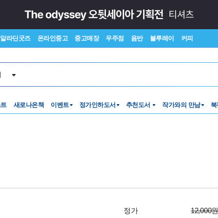
알라딘굿즈
온라인중고
중고매장
우주점
음반
블루레이
커피
서
스트
새로나온책
이벤트
정가인하도서
추천도서
작가와의 만남
북
정가
12,000