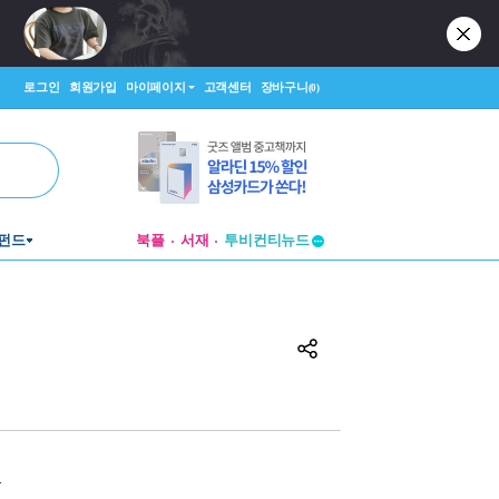
로그인
회원가입
마이페이지
고객센터
장바구니
(0)
펀드
북플
서재
투비컨티뉴드
창작플랫폼
투비컨티뉴드
원