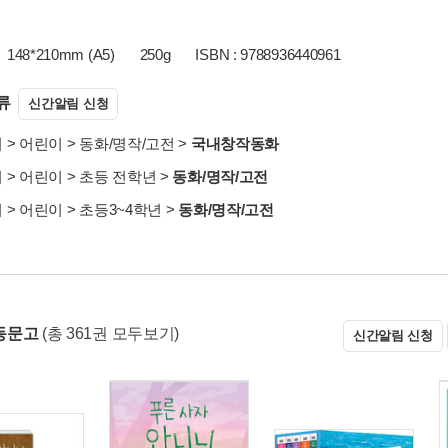
148*210mm (A5)
250g
ISBN : 9788936440961
류
신간알림 신청
서
>
어린이
>
동화/명작/고전
>
국내창작동화
서
>
어린이
>
초등 전학년
>
동화/명작/고전
서
>
어린이
>
초등3~4학년
>
동화/명작/고전
동문고
(총 361권 모두보기)
신간알림 신청