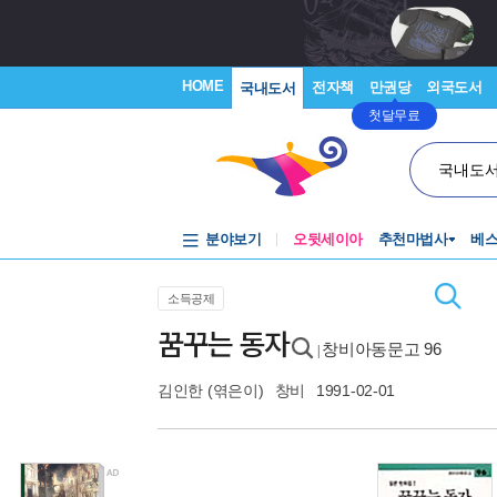
HOME
전자책
만권당
외국도서
국내도서
첫달무료
국내도
분야보기
오뒷세이아
추천마법사
베
소득공제
꿈꾸는 동자
창비아동문고 96
|
김인한
(엮은이)
창비
1991-02-01