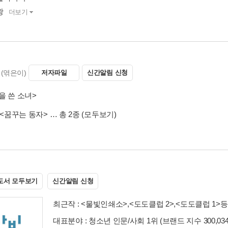
왕
더보기
(엮은이)
저자파일
신간알림 신청
을 쓴 소녀>
<꿈꾸는 동자>
… 총 2종
(모두보기)
도서 모두보기
신간알림 신청
최근작 :
<물빛인쇄소>
,
<도도클럽 2>
,
<도도클럽 1>
등
대표분야 : 청소년 인문/사회 1위 (브랜드 지수 300,034