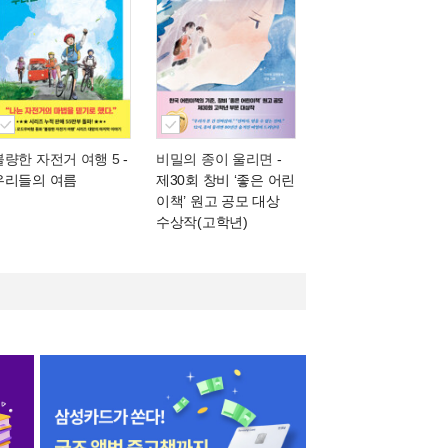
불량한 자전거 여행 5
-
비밀의 종이 울리면
-
우리들의 여름
제30회 창비 ‘좋은 어린
이책’ 원고 공모 대상
수상작(고학년)