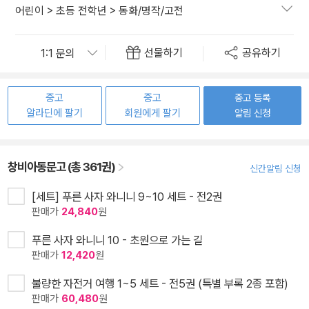
어린이
>
초등 전학년
>
동화/명작/고전
선물하기
공유하기
중고
중고
중고 등록
알라딘에 팔기
회원에게 팔기
알림 신청
창비아동문고 (총 361권)
신간알림 신청
[세트] 푸른 사자 와니니 9~10 세트 - 전2권
판매가
24,840
원
푸른 사자 와니니 10 - 초원으로 가는 길
판매가
12,420
원
불량한 자전거 여행 1~5 세트 - 전5권 (특별 부록 2종 포함)
판매가
60,480
원