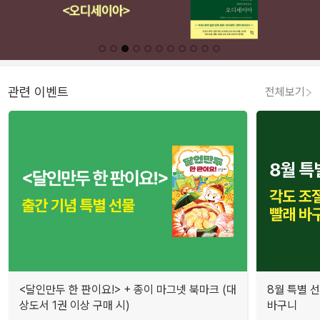
관련 이벤트
전체보기
<달인만두 한 판이요!> + 종이 마그넷 북마크 (대
8월 특별 선
상도서 1권 이상 구매 시)
바구니