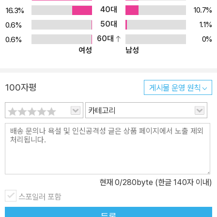
40대
10.7%
16.3%
기”로 꼽기도 했다. 1899년 종교적인 전향 이후의 대표작 『부활』을
50대
1.1%
0.6%
완성했다. 사유재산 및 저작권 포기 문제로 시작된 아내와의 불화 등
60대
으로 고민하던 중 1910년 집을 떠나 폐렴을 앓다가 아스타포보 역장
0%
0.6%
여성
남성
의 관사에서 영면하였다.
100자평
게시물 운영 원칙
카테고리
현재
0
/280byte (한글 140자 이내)
스포일러 포함