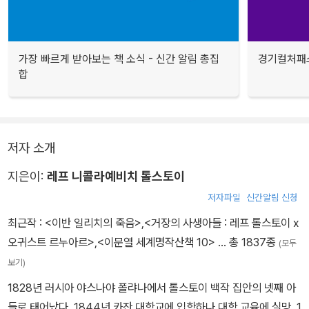
가장 빠르게 받아보는 책 소식 - 신간 알림 총집
경기컬처패스
합
저자 소개
지은이:
레프 니콜라예비치 톨스토이
저자파일
신간알림 신청
최근작 :
<이반 일리치의 죽음>
,
<거장의 사생아들 : 레프 톨스토이 x
오귀스트 르누아르>
,
<이문열 세계명작산책 10>
… 총 1837종
(모두
보기)
1828년 러시아 야스나야 폴랴나에서 톨스토이 백작 집안의 넷째 아
들로 태어났다. 1844년 카잔 대학교에 입학하나 대학 교육에 실망, 1