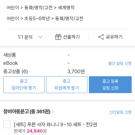
어린이
>
동화/명작/고전
>
세계명작
어린이
>
초등5~6학년
>
동화/명작/고전
선물하기
공유하기
새상품
-
eBook
-
출간 알림 신청
중고상품 (6)
3,700원
중고
중고
중고 등록
알라딘에 팔기
회원에게 팔기
알림 신청
창비아동문고 (총 361권)
신간알림 신청
[세트] 푸른 사자 와니니 9~10 세트 - 전2권
판매가
24,840
원