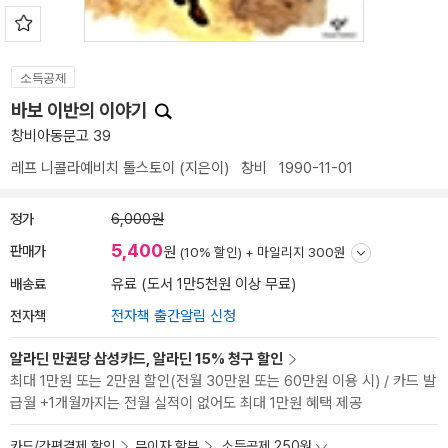
소득공제
바보 이반의 이야기
창비아동문고 39
레프 니콜라예비치 톨스토이
(지은이)
창비
1990-11-01
정가
6,000원
5,400
판매가
원
(10% 할인) +
마일리지 300원
배송료
유료 (도서 1만5천원 이상 무료)
전자책
전자책 출간알림 신청
알라딘 만권당 삼성카드, 알라딘 15% 청구 할인
최대 1만원 또는 2만원 할인(전월 30만원 또는 60만원 이용 시) / 카드 발
급월 +1개월까지는 전월 실적이 없어도 최대 1만원 혜택 제공
카드/간편결제 할인
무이자 할부
소득공제 250원