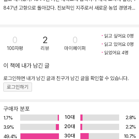
847년 고향으로 돌아갔다. 진보적인 지주로서 새로운 농업 경영과
농노 계몽을 위해 일하려 했으나 실패로 끝나고 이후 삼 년간 방탕한
생활을 했다. 1851년 맏형이 있는 캅카스로 가서 군대에서 복무했다.
이듬해 잡지 《소브레멘니크》에 익명으로 「유년 시절」 연재를 시작하
읽고 싶어요 0명
0
2
0
면서 작가로서 첫발을 내디뎠다. 작품 집필과 함께 농업 경영에 힘을
읽고 있어요 0명
100자평
리뷰
마이페이퍼
쏟는 한편, 농민의 열악한 교육 상태에 관심을 갖게 되어 학교를 세우
읽었어요 4명
고 1861년 교육 잡지 《야스나야 폴랴나》를 간행했다. 1862년 결혼
이 책에 내가 남긴 글
한 후 문학에 전념하여 『전쟁과 평화』, 『안나 카레니나』 등 대작을 집
필, 작가로서의 명성을 누렸다. 그러나 이 무렵 삶에 대한 회의에 시달
로그인하면 내가 남긴 글과 친구가 남긴 글을 확인할 수 있습니다.
리며 정신적 위기를 겪었다. 그리하여 1880년 이후 원시 기독교 사
로그인하기
상에 몰두하면서 사유재산 제도와 러시아 정교에 비판을 가하고 『교
의신학 비판』, 『고백록』 등을 통해 ‘톨스토이즘’이라 불리는 자신의
구매자 분포
사상을 체계화했다. 또한 술과 담배를 끊고 손수 밭일을 하는 등 금욕
10대
2.8%
1.7%
적인 생활을 지향하며 빈민 구제 활동을 하기도 했다. 민중이 쉽게 읽
20대
2.2%
3.9%
을 수 있도록 민담 22편을 썼는데 그중에서도 「인간에게 많은 땅이
30대
10.7%
49.4%
필요한가」는 소설가 제임스 조이스가 “문학사에서 가장 위대한 이야