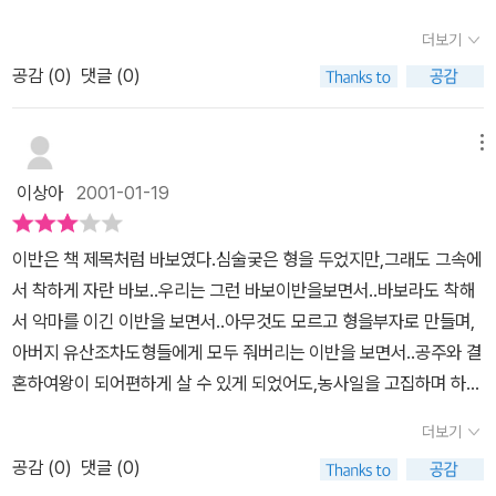
더보기
공감 (
0
)
댓글 (0)
메뉴
이상아
2001-01-19
이반은 책 제목처럼 바보였다.심술궂은 형을 두었지만,그래도 그속에
서 착하게 자란 바보..우리는 그런 바보이반을보면서..바보라도 착해
서 악마를 이긴 이반을 보면서..아무것도 모르고 형을부자로 만들며,
아버지 유산조차도형들에게 모두 줘버리는 이반을 보면서..공주와 결
혼하여왕이 되어편하게 살 수 있게 되었어도,농사일을 고집하며 하는
이반을 보면서..착한 사람이 이긴다는 것을 다시한번 깨닫게 해주는
더보기
것 같다.
공감 (
0
)
댓글 (0)