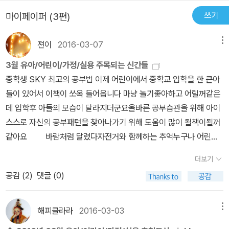
도 하고, 배가 고파서 구멍가게에서 건포도를 슬쩍 주머니에 넣을 만
쓰기
마이페이퍼 (3편)
큼 철부지이기도 하다. 하지만 자전거와 함께하면서 새로운 것을 배
우고 많은 것을 느끼면서 성장해 나간다. ‘동주’라는 매력적인 주인공
젼이
2016-03-07
메뉴
을 만날 수 있는 것도 『바람처럼 달렸다』를 읽는 커다란 즐거움 중의
3월 유아/어린이/가정/실용 주목되는 신간들
하나다.
중학생 SKY 최고의 공부법 이제 어린이에서 중학교 입학을 한 큰아
들이 있어서 이책이 쏘옥 들어옵니다 마냥 놀기좋아하고 어릴꺼같은
데 입학후 아들의 모습이 달라지더군요올바른 공부습관을 위해 아이
스스로 자신의 공부패턴을 찾아나가기 위해 도움이 많이 될책이될꺼
같아요 바람처럼 달렸다자전거와 함께하는 추억누구나 어린시
절 갖고 있던 추억들이 아닐까란 생각이 들었어요 아들역시 초등친구
더보기
들과 자전거를 타며 맘껏 달린 추억이 있어요 네비를 켜고 모르는 길
공감 (
2
)
댓글 (0)
을 찾아 달리고 낯선곳에 도전하며 자전거라이딩의 묘미를 느낀 추억
~~그런 느낌들을 담아낸 이책이 아들에게 또한번의 자전거 모험을
선사할꺼같아요 미니오븐으로 시작하는 홈베이킹 있어도 요리를
해피클라라
2016-03-03
메뉴
못한다란 이유로 등한시된 제 오븐에 불꽃을 선사해줄꺼같아요 요즘