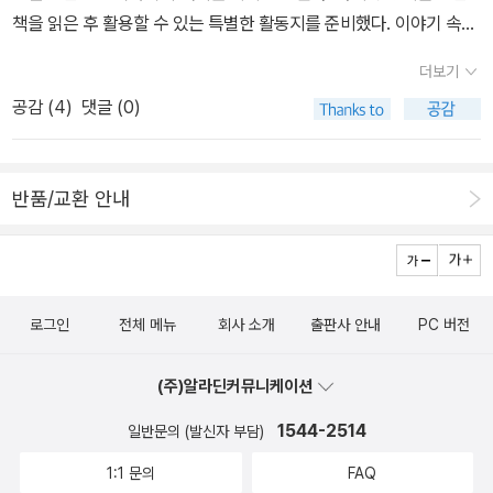
계절이 오고 있다. 봄이라는 계절이 참 예쁘고 설레기도 하지만, 추
책을 읽은 후 활용할 수 있는 특별한 활동지를 준비했다. 이야기 속의
울때보다 오히려 더 피곤해지곤 해서, 기운 담은 좋은 음식들이 절실
아빠처럼 기상천외한 동물을 상상해서 그려볼 수 있다. - 책소개 중에
해진다. 병샐러드라 하니, 왠지 건강을 위해 한 병 들이키기 쉬울 것
더보기
서 2. 조금만 기다려 봐 <내 사랑 뿌뿌> <달을 먹은 아기 고양
같다. 상큼하게 기운충전해줄 레시피들, 충전이 필요한 계절에, 도움
공감 (
4
)
댓글 (0)
이>에 이은 케빈 헹크스의 세 번째 칼데콧 수상작. 작가 특유의 서정
받기 좋겠다 싶다. 논다는 건 뭘까? 초등학교 질문 그림책! 시리즈의
적인 그림과 잔잔한 어조로 '기다림'의 의미를 이야기한다. 아이들에
다른 책으로도 은근한 깊이가 있는 철학책이다 싶었다. 아주 기본인
게 친근한 동물 장난감을 의인화하고, 창밖의 계절과 풍경의 변화로
데도, 뭘까? 하면 답은 잘 모르겠다 싶은데, 초등학교 아이들이 기본
반품/교환 안내
시간의 흐름을 표현하여 '기다림' '시간' 혹은 '만남'과 '이별' 같은 추상
적인 문제에 대해 함께 생각해보게 하는 책. 특히, 논다는 건 뭘까? 엄
적 개념들을 이해하기 쉽게 풀어냈다. - 책소개 중에서 3. 바람처럼
마조차도 질문을 받으면 깊이있게 생각하기가 쉽지 않은데, 아이랑
달렸다 창비아동문고 시리즈 284권. 웃음이 담긴 이야기를 건네
읽으면서 알아보고 싶어지는 책이다.Le Soupe 수프 한 그릇 음식의
는 김남중 작가의 연작동화집이다. 자전거를 통해 꿈을 키우고 알쏭
화보집 같은 예쁜 책이다 싶다. 국물 있는 요리를 좋아하다보니, 수프
로그인
전체 메뉴
회사 소개
출판사 안내
PC 버전
달쏭한 사랑의 감정을 느끼고 친구들과 우정을 나누는 소년의 모습을
에 대한 열망이 좀 가득하다 싶기도 하다. 촉촉히 목을 따숩게 축여주
그린 동화들로, 열세 편의 이야기가 각각의 재미와 주제를 간직하면
면서, 여러 재료가 만들어낸 맛을 즐기는 수프. 수프하면, 몇 가지밖에
(주)알라딘커뮤니케이션
서도 서로 하나로 엮이는 동화이다. - 책소개 중에서 4. 행복한 늑
알지 못해서 안타깝다 하는 이들에게 고마운 요리책이지 싶다.
대 봄볕 어린이 문학 시리즈 1권. 스페인 콰트로가토스 재단이 매
1544-2514
일반문의 (발신자 부담)
년 스페인, 남미 등 스페인어 권역에서 출간된 스페인어 책 중 단 20
1:1 문의
FAQ
권을 골라 선정하는 ‘올해의 책(2015)’에 선정된 작품이다. 재단은