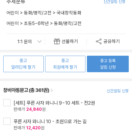
주제분류
신간알림 신청
어린이
>
동화/명작/고전
>
국내창작동화
어린이
>
초등5~6학년
>
동화/명작/고전
선물하기
공유하기
중고
중고
중고 등록
알라딘에 팔기
회원에게 팔기
알림 신청
창비아동문고 (총 361권)
신간알림 신청
[세트] 푸른 사자 와니니 9~10 세트 - 전2권
판매가
24,840
원
푸른 사자 와니니 10 - 초원으로 가는 길
판매가
12,420
원