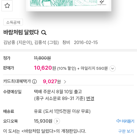
소득공제
바람처럼 달렸다
김남중
(지은이),
김중석
(그림)
창비
2016-02-15
정가
11,800원
10,620
판매가
원
(10% 할인) +
마일리지 590원
9,027
카드최대혜택가
원
수령예상일
택배 주문시 8월 10일 출고
(중구 서소문로 89-31 기준)
변경
배송료
유료 (도서 1만5천원 이상 무료)
오디오북
15,930원
미리듣기
이 도서는 <
바람처럼 달렸다
>의 개정판입니다.
구판 보기