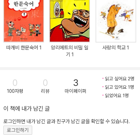
금밖에 없어서 자전거 가게에서 직접 자전거를 고치게 되는데…….
장시켜 가는 한 소년의 성장 이야기로, 주제를 비유적으로 전달하는
「개호랑이 습격 사건」
- 여름방학에 시골 할아버지 댁에 가게 된 소
동화적 기법과 독립적 이야기를 하나의 주제로 연결해 묶어 내는 작
년. 한밤중에 자전거를 타고 달리다가 정체를 알 수 없는 이상한 불빛
가적 역량이 돋보이는 수작” _제1회 창원아동문학상 심사평 꿈과 사
에 쫓기게 되는데……. 소년은 무사히 할아버지 댁으로 돌아갈 수 있
랑과 우정을 싣고 달리는 자전거 『바람처럼 달렸다』는 김남중 작가가
을까?
선보이는 담백한 이야기의 매력을 한껏 느낄 수 있는 연작동화집이
「무쇠 다리 민경이 누나」
따개비 한문숙어 1
- 자전거 대장정에 참가한 소년은 자전거도
앙리에트의 비밀 일
사랑의 학교 1
다. 작가는 주인공 소년이 자전거와 함께하면서 추억을 쌓아가는 모
기 1
잘 타고 자기에게 먹을 것도 챙겨 주는 민경이 누나에게 반하고 만다.
습을 담담하면서도 유머러스하게 그려 낸다. 자전거에 푹 빠진 소년
소년은 누나에게 마음을 고백할 수 있을까?
은 자전거를 도둑맞기도 하고 자전거를 타고 달리다가 넘어져서 팔꿈
치와 무릎을 다치기도 한다. 그래도 자전거에 대한 애정은 식을 줄 모
읽고 싶어요 2명
0
0
3
른다. 바퀴만 보면 힘이 솟는 소년은 허벅지가 터질 만큼 힘차게 페달
읽고 있어요 1명
100자평
리뷰
마이페이퍼
을 밟으며 달린다. 맞바람을 맞으며 주체할 수 없는 속도로 내리막을
읽었어요 1명
달리고 울퉁불퉁한 자갈길도 아랑곳하지 않고 달린다. 소년은 자전거
이 책에 내가 남긴 글
를 타고서 꿈을 키우고, 알쏭달쏭한 사랑의 감정을 느끼고, 친구들과
로그인하면 내가 남긴 글과 친구가 남긴 글을 확인할 수 있습니다.
우정을 나누기도 한다. 자전거 대장정에 참가한 이야기 「무쇠 다리 민
경이 누나」, 좋아하는 여자애를 뒤에 태우고 달리는 이야기 「이 인용
로그인하기
자전거」, 친구와 함께 물고기를 잡으러 가는 이야기 「고기잡이 대모