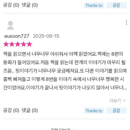
야기였습니다.💕 하나, 둘, 셋세번째 이야기는 순수하고도 아직
공감 (
0
)
댓글 (0)
런 천상의 평화가 있나. 보통 우리는 전쟁터라고 부르는데...^^;;;;
고 “빨리 현아한테 사과해. 그리고 예전처럼 친하게 지내.”라며
로 변화한다. 내가 알던 누군가가 변했다 생각했지만, 사실은 달
은 미성숙한 어린이들이 우정과 그들만의 풋풋한 사랑 사이를 고
음 하지만 매 순간이 전쟁터는 아니니까, 이런 모습을 로망으로
명령한다. 오마이갓~ 나래 엄마는 이 순간 나래 엄마가 아니라
랐다. 남들과 다른 아이를 키우는 엄마는 속이 쓰리지만, 한 발 물
민하고 알아가는 모습이 그려졌는데요. 아이들답게 누군가를 좋
삼고 열심히 노력하도록 하지 뭐. 작가의 말 중에 “교실에서는 주
현아엄마 친구 모씨인것이다. ​아이를 매개로 확장된 인간관계에
러서서 아이를 바라보려 애쓴다. 가장 친한 친구와 같은 아이를
메뉴
아하거나 좋아한다는 사실을 아는 순간이 참으로 예쁘게 담겨있
연과 조연, 엑스트라가 따로 없어요. 하나라도 빠지면 우리 반이
서 아이가 중심이 되지 못하고 엄마들의 사교모임이 되어버린다.
좋아하게 되면서 멀어지게 되기도 한다.이처럼 《허수의 정체》는
eusoon727
2025-06-15
습니다.p65. 하나, 둘, 셋.3초가 아니라 3년이었다. 달걀이 머랭
아니죠.” 라는 말씀에 매우 공감한다. 감기가 돌거나 유난히 가족
어릴때야 단순하니 엄마를 따라다니며 고만고만 섞여 놀지만 커
아이들 하나하나의 이야기가 모인 보물상자 같은 책이다. 책을 읽
으로 바뀌듯 우정이 사랑으로 마술처럼 변하는 데 필요한 시간은
체험학습을 많이 쓰는 시즌에는 일주일 내내 전원 출석이 하루도
갈수록 저마다의 성향이 뚜렷해지고 서로간의 상호작용도 마냥
는 내내 내 아이와 나눈 대화들이 떠올랐다.“오늘 학교에서 무슨
소개한 단편동화 외에도 어린이들의 세계가 다채롭게 담겨있고
책을 읽으면서 너무너무 아쉬워서 아껴 읽었어요.책에는 8편의
없는 때가 있다. 그러다 전원 출석하는 날에는 비타민사탕 한 개
어릴때 같을 수만은 없는데 엄마들은 이 점을 간과한다. 고분고분
일 있었어? 학교생활이 너무 궁금해! 알려줘!”내가 이렇게 물으
요.때론 엉뚱한 모습이, 때론 엉뚱하고 뭉클한 이야기가 담겨있는
동화가 들어있어요.처음 책을 읽는데 한개의 이야기가 마무리 될
씩이라도 주면서 자축(?)을 한다. 그렇게 너희들 모두가 중요하
말 듣고 따라 나와서 나의 이 사교 행위가 원만하게 이루어지도록
면 “엄마, 있잖아…” 하며 조잘조잘 이야기하던 아이의 얼굴이 생
8편의 단편동화! 단언코 놓칠만한 이야기가 없고요. 단숨에 읽어
즈음.. 뒷이야기가 너무너무 궁금해져요.또 다른 이야기를 읽으며
다는 모종의 액션을 취하고 싶다. 그게 진심이기도 하고. 그러니
저 집 애랑 사이좋게 지내라, 그래야 엄마 편하게 수다 좀 떨지.​몇
각났다. 아이의 말 속에도 허수의 정체 속 아이들처럼 다양한 사
내려가지만 또 다양한 감정 속에 우리의 어린 시절과 지금의 어린
흠뻑 빠져들고 이렇게 8번을 이야기 속에서 너무너무 행복한 시
까 나는 이렇게 동화를 읽을 자격이 아직은 있는 것이다.^^*
년 전,인생 첫 저학년 담임을 해 본 때였는데 3월부터 학폭 조짐
연들이 숨어 있었다.아주 조용하고 소외되었던 친구는 사실 목소
이들 모습을 떠올리게 되는 동화 <허수의 정체> 중학년 이상의
간이었어요.이야기가 끝나서 뒷이야기가 나오지 않아서 너무너
이 보였다.여자애들 대여섯명 사이의 갈등이었는데 파고 파고 또
리가 작아서 대답이 잘 안 들렸던 것이었다. 수업 시간에 자꾸 허
어린이들에게 살포시 건네보고 싶네요.도서는 출판사에서 서평
무 궁금하고 더 읽고싶고...여러 이야기가 있는 동화집을 좋아하
파보니 이 갈등의 뿌리는 유치원 시절에 있었고 관계의 악화 원인
밍을 하던 친구는 어쩌면 머릿속에 노래가 멈추지 않았던 걸지도
더보기
단자격으로 제공받았습니다 .#허수의정체 #전수경 #전수경작가
지만 이번엔 너무 아쉬웠어요.●무회전킥이라고 해서 남자아이
은 ‘엄마들끼리 친해서 자주 모인다’였다. 그놈의 이모 이모.... 3
모른다. 반에서 인기 있는 아이는 또래보다 크고 활동적이어서,
공감 (
0
)
댓글 (0)
# 어린이책추천 #어린이책 #창비 @changbi_jr
들의 이야기일거라 생각했었는데 내 생각이 완전히 틀렸다.그리
월 첫 주에 파악한 그 아이들의 성향은 너무나 상극이었다. 둘이
그 아이가 무언가를 주도하면 자연스레 모두가 따르게 된다. 내
고 무회전킥을 하기위해 노력하는 유진이의 모습이 멋지게 보였
합쳐서 한사람 채울 인성도 못되는 부모(아이의 인간 말종짓을
아이가 들려준 이런 이야기들을 모아 이 책의 별책부록으로 만들
다.그리고 그 뒷 이야기가 너무 궁금했다.아이들은 어떻게 되었을