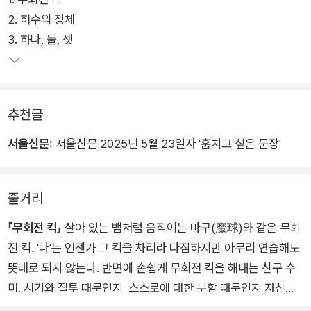
에서 자신만의 해답을 찾아 나가는 어린이들의 이야기다. 실험적
2. 허수의 정체
인 서사 구성과 시점 변화를 통해 읽는 맛이 돋보이는 작품 여덟
3. 하나, 둘, 셋
편을 엮은 동화집으로, 진심을 다하며 삶의 주인공으로 거듭나는
어린이들의 모습이 뿌듯한 감동을 선사한다.
추천글
서울신문:
서울신문 2025년 5월 23일자 '훔치고 싶은 문장'
줄거리
「무회전 킥」
살아 있는 뱀처럼 움직이는 마구(魔球)와 같은 무회
전 킥. '나'는 언젠가 그 킥을 차리라 다짐하지만 아무리 연습해도
뜻대로 되지 않는다. 반면에 손쉽게 무회전 킥을 해내는 친구 수
미. 시기와 질투 때문인지, 스스로에 대한 분함 때문인지 자신도
모르게 눈물이 흐른다. '나'는 무회전 킥에 성공할 수 있을까?