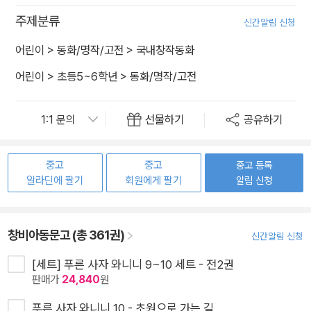
주제분류
신간알림 신청
어린이
>
동화/명작/고전
>
국내창작동화
어린이
>
초등5~6학년
>
동화/명작/고전
선물하기
공유하기
중고
중고
중고 등록
알라딘에 팔기
회원에게 팔기
알림 신청
창비아동문고 (총 361권)
신간알림 신청
[세트] 푸른 사자 와니니 9~10 세트 - 전2권
판매가
24,840
원
푸른 사자 와니니 10 - 초원으로 가는 길