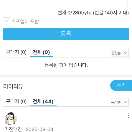
없이 뻗어 나가는 무회전 킥에 매료되어 완벽한 무회전 킥을 꿈꾼
현재
0
/280byte (한글 140자 이내)
다. 영상도 꼼꼼히 찾아보며 연습하지만 자꾸 실패하고, 가벼운
스포일러 포함
마음으로 연습에 동참한 친구는 우연히 무회전 킥에 성공한다. 분
하고 속상하지만 “한 번만 더 찰게. 이번에는 꼭 무회전 킥일 것
등록
같아서 그래.” 하고 유진은 다시 공언한다. 그는 과연 무회전 킥에
성공하게 될까? 그 끝을 알 수 없는 결말을 통해, 작가는 자신의
구매자 (0)
전체 (0)
욕망을 진지하게 마주하는 어린이의 모습에 초점을 맞춘다. 자기
안의 내밀한 목소리에 귀 기울일 때, 어린이는 비로소 진정한 성
등록된 평이 없습니다.
장을 이룰 것이라는 작가의 메시지가 행간에 담겼다. 『허수의 정
체』를 통해 어린이 독자가 이 단단한 믿음과 용기를 즐거이 건네
쓰기
마이리뷰
받길 바란다.
구매자 (0)
전체 (44)
메뉴
기진맥진
2025-08-04