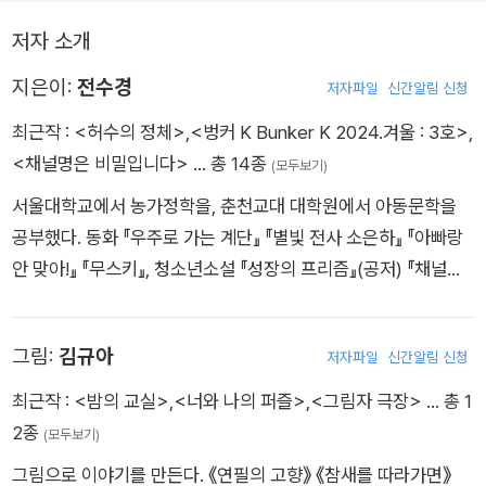
저자 소개
「허수의 정체」
전학생 허수는 남다른 복장과 태도로 아이들의 이
지은이:
전수경
목을 끈다. 사는 집, 부모님의 회사를 묻는 질문에 "좀 불쾌하다.
저자파일
신간알림 신청
개인 정보잖아." 하고 말하는 아이. 허수는 과연 어떤 녀석일까?
최근작 :
<허수의 정체>
,
<벙커 K Bunker K 2024.겨울 : 3호>
,
<채널명은 비밀입니다>
… 총 14종
(모두보기)
「하나, 둘, 셋」
"사랑인지 우정인지는 단 3초면 알 수 있어." 절친
서울대학교에서 농가정학을, 춘천교대 대학원에서 아동문학을
한 친구인 성우와 윤채가 서로의 연애를 돕기로 약속한다. 하지만
공부했다. 동화 『우주로 가는 계단』 『별빛 전사 소은하』 『아빠랑
윤채가 약속의 상대에게 가까워질수록 성우는 왜인지 조급해진
안 맞아!』 『무스키』, 청소년소설 『성장의 프리즘』(공저) 『채널명
다.
은 비밀입니다』를 썼고, 그림책 『난 곤충이 좋아』를 우리말로 옮
겼다. 제23회 창비 ‘좋은 어린이책’ 원고 공모 대상, 제60회 한국
「현악 사중주」
어릴 적부터 친하게 지내 왔지만 '나'는 자신을 모
그림:
김규아
저자파일
신간알림 신청
출판문화상을 받았다.
함한 현아가 싫다. 그런 둘을 화해시키려는 두 엄마의 모의에 의
최근작 :
<밤의 교실>
,
<너와 나의 퍼즐>
,
<그림자 극장>
… 총 1
해 음악회를 향하는 길, 꽉 막힌 차 안에서 불협화음은 자꾸 커져
2종
만 가는데....
(모두보기)
그림으로 이야기를 만든다. 《연필의 고향》 《참새를 따라가면》