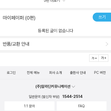
5편 더보기
전화해서 알리고 지도 요청하면 그게 왜 잘못이냐고 반문했음)밑
고 싶다는 생각도 들었다.《허수의 정체》는 겉으로 드러난 모습
까?●허수는 과연... 어떤 아이였을까?베일에 가려진것 같은 아
에 자란 여왕벌 아이 하나에 최측근 시녀를 자처하는 아이 하나
뒤에 숨은 진짜 마음을 천천히 보여준다. 아이들의 이야기이지만
이. 진허수허수는 왜 이곳에 왔고 어디로 돌아간것일까?●정말 3
(얘는 심지어 내가 여왕벌을 지적하고 혼내는 순간에 끼어들어
쓰기
어른인 나에게도 큰 울림을 준다. 각자의 사연이 마음 깊은 곳에
마이페이퍼 (0편)
초면 가능할까?아이들 사이의 사랑과 우정 이야기가 너무 재미
‘선생님, 우리 ㅇㅇ이는 그런 애 아니에요!’했다 ㅋㅋㅋ) 그리고
닿을 때, 우리는 비로소 서로를 더 잘 이해하게 되는 것 같다. 이
있었고 예뻐보였다.●현악사중주는 읽으면서 마음이 좀 힘들었
등록된 글이 없습니다
그 사이를 채우며 여왕벌의 수족 노릇을 하면서 선생님 앞에서는
책 속 모든 아이들이, 그리고 우리 아이들 역시, 지금 각자에게 가
다.나래와 현아의 마음을 모두 알것 같아서 그랬던 것 같다.그리
또 피해자 코스프레를 하는 이상한 아이들, 얘네들은 사실 자기가
장 중요한 것들을 하나씩 해나가며 한 걸음씩 성장해 나가리라 믿
고 아이들 사이의 관계를 어른이 개입하는 것은 옳지않은것 같단
반품/교환 안내
그 여왕벌 노릇 하고 싶은거.​이 미친 조합의 시작이 바로 그놈의
는다.
생각을 다시한번 하게 되었어요.●사람이 늙어간다는 것은 정말
엄마들 플레이 데이트 모임에서 아빠들까지 동반한 캠핑 모임으
너무 슬픈일이다.그러나 몸은 늙어가지만 마음은 그렇지 않다.할
로 번져 애들 적당히 먹을거 먹여놓고 나래 엄마처럼 일생기면
아버지가 울고계실때.. 책을 읽고 있는 나도 함께 눈물흘릴 수밖
‘친하게 지내!’라고 자기 애 다그친 다음 부모들은 먹고 노느라 바
에 없었다.●내가 주호 엄마였다면? 나는 이렇게 할 수 없었을것
로그인
전체 메뉴
회사 소개
출판사 안내
PC 버전
쁜 그 사교 모임이다. 결국 그 아이들 부모는 뒤로는 나에게 전화
같다.사회성이 조금 부족하여 겉도는 아이를 키우는것은 그리 쉬
해서 여왕벌 아이와 부모를 욕했고 그 집, 그 애 때문에 우리 애가
운일이 아닐것이다.그러나 내 가족이고 내 아이기에 더 노력하고
(주)알라딘커뮤니케이션
상쳐받고 나쁜 영향을 받았다며 멀어지고 싶다고 했다. 적극 권장
도와줘야 한다.그래야 타인들도 그러한 시선으로 바라봐줄것이
하는 바라고, 댁 네 아이들은 기질적으로 맞지 않다고 했으나. 한
1544-2514
일반문의 (발신자 부담)
다.알고는 있지만 배려하는것이 쉽지않다는 것도 알고있다.●사
달 지나고 나니 그 집 애들은 또 다같이 묶어서 주말에 캠핑을 가
1:1 문의
FAQ
랑과 우정사이에서 힘들었던 찬우와 범준. 알고보니 둘은 모두 짝
더라. 거기서 또 새로운 문제와 불편감을 느끼고 학교 와서 상담