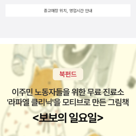
사랑중이었다.그럴수있지...어린아이들에게도 사랑과 우정은 피
요청하고 힘들다 울고, 일년 내내 이 난리를 반복. 오.. 인생...ㅋ​나
중고매장 위치, 영업시간 안내
할 수 없는 큰 고민거리인가보다.두 아이의 우정이 오래오래 이어
래는 정말 멋진 아이다. 자신의 마음을 들여다 볼 줄 알고 제 욕구
지길 바란다.●마지막 이야기를 읽으면 알수있어요.이 모든 이야
가 무엇인지 안다.나와 맞지 않는 친구와 조용히 서서히 거리를
기는 한 반아이들의 이야기라는 것을...한 교실에는 주연도 비주
둘 줄 알고, 자기 할 말도 결국에는 하고 만다.​“친구들이 왜 날 피
연도 엑스트라도 없어요.한 반아이들 모두가 주인공이죠. 누구하
해는데?”현아가 대뜸 말을 걸었다. 그런 질문을 할 줄 몰랐다.“정
나 빠지면 우리반이 아닌것이죠.​​동화집의 특징이 아주 잘 담긴 허
말 알고 싶어?”“응”“넌 네가 하고 싶은 대로 해. 그리고 사과하면
수의정체.각각의 이야기가 너무 흥미로운 전개로 펼쳐지고 있어
끝인 줄 알아.”“내가?”“그래, 친구들을 진심으로 대하면 좋겠
서 허수의정체 2가 나오면 좋겠어요.이 이야기들의 뒷이야기가
어.”“...... 그렇게 할게.”현아가 내 말을 받아 줘서 다행이었다.“나
너무 궁금해요!!!
래야.“현아가 다시 불렀다.”왜?“”그럼 우리, 예전처럼 친하게 지
내는 거지?“나는 그 질문엔 바로 대답하지 못했다. 갑자기 가슴
이 답답했다....(중략) ”아니, 그러고 싶지 않아.“​있는 그대로, 하
지만 쉽게 꺼낼 수 없었던 고민 끝에 이야기 한 결심을 말하고도
나래는 자신이 나쁜 애가 된 것 같아 불편했다. 하지만 어쩐지 마
음이 조금씩 편안해졌다.아이들이 관계에서 오는 불편감을 무조
건 삼켜야 한다고 가르쳐서는 안된다.왜 불편한지, 어떤 차이에서