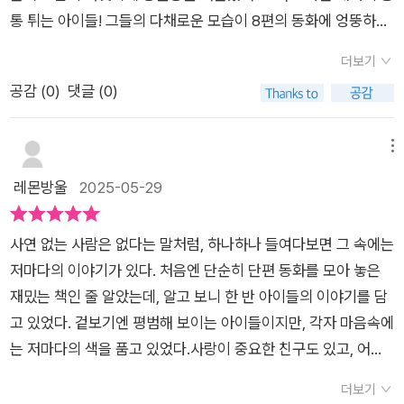
멋진 말이 있었다.“낚시는 보내는 거야. 잡는 게 전부가 아니라
치원부터 3학년 초까지 나래와 나래엄마와 함께 넷이서 이곳저
가 되는 것처럼독자들이 이 책을 만난다면 누군가에게 건네는 질
그 과정도 새로웠다. 다음에 전수경 작가님이 책을 더 찾아보고
통 튀는 아이들! 그들의 다채로운 모습이 8편의 동화에 엉뚱하고
고.”보내주기 위해선 낚시바늘을 제대로 빼주고 보내야 한다. 잘
곳을 많이 다녔다. 자연스럽게 어린 시절을 많이 공유했을터. 하
문에겉이 아닌 속을 담을 수 있지 않을까 생각한다자신만의 답을
싶었다. 장편동화는 어떻게 끌어가실지 궁금했고 다음 작품도 기
도 유쾌하게, 순수하면서도 사랑스러운 모습이 아기자기하여 엮
못 보냈다가는 평생 낚시바늘 끼운 채로 살아야 한다고.... 그러니
지만 현아와 나래는 성향이 잘 맞지 않는 아이였고, 문제가 생기
찾아 성장하는 이야기를 만나고 싶다면이 책을 추천한다
더보기
대가 되었다.#창비#서평단으로 책을 제공받아 작성함
어있어 읽는동안 제 마음에도 다양한 감정이 들었습니다.8편의
까 보내는 일도 정성껏 해야 하는 것이다. 이걸 깨달은 범준이. 점
면 먼저 눈물을 보이는 현아 때문에 나래는 억울한 일도 많았다.
공감 (
0
)
댓글 (0)
이야기 중 기억에 남는 문장, 이야기 일부를 소개하려 합니다.무
점 어른이 되어 가겠네.마지막 여덟 번째 이야기 「우리 반 아침」
또 최근에는 현아때문에 학폭 가해자 입장에 놓일 뻔 한 위기를
회전 킥 ⚽️ 간절하게 무회전 킥을 차고 싶은 유진이.학교보완관
에는 지금까지 나온 아이들이 총집합해서 나온다. 그러니까 지금
혼자 견뎌내야 했던 나래 입장에서는 이런 모임, 이제 그만하고
아저씨에게 들키면 곤란한 상황이기에 급히 학교 운동장을 빠져
메뉴
까지의 이야기는 모두 이 학급 아이들의 이야기였던 것이다. 이
싶다. 엄마들의 의기투합으로 나래는 아무것도 모른 채 현악 사중
나온 아이들. 한 번만 더 차고 싶은 간절함에 친구들에게 무리한
교실 구석구석을 카메라가 쭉 훑고 지나간다. 어느 장면에는 조금
레몬방울
2025-05-29
주를 들으러 가게 되고 갑작스러운 현아네의 동행이 반갑지 않은
부탁을 하지만 친구들이 건넌 한 마디'딱 한 번이지?''무회전 킥
더 머무르고 어느 장면은 금방 지나가지만 어느 곳 하나 놓치지
데... 배가 아파 갑자기 들른 화장실에서 나래의 속마음을 엿들은
아니어도 바로 나오는거다 .'친구들의 말 한마디에 유진이 뿐만
않고 꼼꼼하게 비춘다. 마지막엔 지하철 출근길에 내릴 곳을 놓쳐
현아 엄마가 화를 내는 모습이 이 관계의 본질이라는 생각이 들었
사연 없는 사람은 없다는 말처럼, 하나하나 들여다보면 그 속에는
아니라 제 심장도 두근두근 뛰었다는 사실!!!🌈 허수의 정체우리
서 지각하신 담임 선생님이 등장하는데, 나 이 선생님 너무 부러
다. 나래의 관점에서 서술되는 이 이야기를 따라가다 보면 현아가
저마다의 이야기가 있다. 처음엔 단순히 단편 동화를 모아 놓은
가 당연하다고 생각했던 일들이 누군가에겐 당연한 것이 아닐 수
워서 눈물이 날 뻔했잖아. 무려 이 교실은 6학년. 그런데 선생님
참 밉고 정이 안가는 이기적인 아이인데 그 엄마도 마찬가지다.
재밌는 책인 줄 알았는데, 알고 보니 한 반 아이들의 이야기를 담
도 있다는 사실!표선 마을에서는 친구들을 부모님의 직업에 따라,
이 안 계셔도 교실은 평화롭고 구석구석 저마다의 모습으로 할 일
자기 아이로 인해 불편한 마음을 갖는 나래를 보면서 내 아이를
고 있었다. 겉보기엔 평범해 보이는 아이들이지만, 각자 마음속에
사는 아파트 단지에 따라 나누는데요. 그렇기에 일률적으로 명명
을 하거나 사이좋게 놀고 있다. 이 책의 화자가 사람이 아니어서
돌아보려는 생각은 전혀 없다 세상에 그냥 친구도 아니고 어릴때
는 저마다의 색을 품고 있었다.사랑이 중요한 친구도 있고, 어떤
했던 자신들은 무채색으로, 정해놓은 틀에 맞지않고 통통 튀었던
마지막에 깜짝 놀랐다. 깜비나무 화분이었다. 이 화분에 꽃이 핀
부터 몇 년을 함께 해온 아이 친구인데도 말이다. 차 안에서 감정
대상을 향한 궁금증을 품은 아이도 있다. 어른의 축소판처럼 무채
허수는 유채색으로 보인게 아닐까 하는 생각이 들었던 두번째 이
더보기
것을 다정하게 반기며 차분히 수업을 시작하는 학급 아이들.... 이
에 북받쳐 자기 속마음을 쏟아내는 나래를 나래 엄마는 불편해 하
색으로 살아가던 아이들은 서로의 색을 만나며 알록달록한 존재