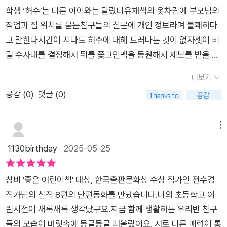
이 갈등은 쉽게 중재하고 해결할 수 있다는 착각을 하고 산다는
지만아이들은 허수를 통해, 아이들의 시선을 새로운 시점으로 바
끝까지 화내지 않고 조용조용 설득한다. 나름 좋은 하루였다. 엄
의 정체는 정말 한 이틀 사이에 다섯번은 읽은 것 같다 ㅋㅋㅋㅋ
학생 ‘허수’는 다른 아이와는 달랐다유채색의 옷차림에 부모님의
걸 아주 명확하게 보여 주는 작품이다. 친구사이에 쉽게 개입할
라보게 만들고겉으로 보이는 친구의 모습이 전부가 아니라는 것
마가 많이 힘들겠다. 이러면서 주호는 조금씩 나아지겠지? 다음
ㅋ ​<허수의 정체>의 ‘나’는 규호라고 추리했다. 왜냐하면 ‘나’는
직업과 집 위치를 묻는친구들의 질문에 개인 정보라며 불쾌하다
수 없다. 친구 관계는 어른 생각보다 복잡하게 얽혀 있다. 하루,
을 알게 되고진짜로 궁금한 질문들을 하며자신의 감정과 생각을
체험학습은 주호가 꼭 참여하길 바란다.「월간낚시」 나는 이 작품
비밀 수사대를 함께 만든 상규, 준표와 친하게 지내고 셋이서 피
고 말한다시간이 지나도 허수에 대해 드러나는 것이 없자셋이 비
이틀 싸워서 생긴 감정이 아니다. 어떤 아이들은 1, 2학년 때 있었
들여다보는 경험을 하게 된다.평범해 보이는 초등학생들의 사소
이 특히 맘에 들었다. 범준이는 한달에 한번 아빠를 만나러 정선
시방을 다니며 게임을 잘 한다는 것- 허수를 만나 게임을 하고 함
밀 수사대를 결정해서 뒤를 쫓고인맥을 동원해서 제보를 받을 계
던 일은 6학년 때 이야기 하기도 하고 나름 기대를 가지고 개선해
한 일상에서 시작되지만, 친구와 가족 관계에서 겪는 일들을 통해
에 온다. 부모님이 갈라선 것 같지만 정확하게 꼭 집어 나오진 않
께 놀다 헤어지는 장면-을 알 수 있는데, 마지막 <우리 반 아침>
획을 세운다허수를 찾는 일이 계속되면서 알게 된 모습들로낯선
보려고 노력한 뒤라는 사실을 어른들은 잘 모른다. 어른들은 보기
자신의 내면에 귀 기울이는 법과 진짜 나를 알아가며 성장하는 여
더보기
는다. 아빠를 만나면 낚시를 하러 간다. 낚시꾼들은 서로를 ‘조사
에서 학교 끝나고 우리집 갈사람! 하고 묻는 상규에게 규호가 제
친구가 아닌 재미있고 친근한 허수가 되었다그리고 있는 그대로
싫은 사람을 친구로 두기 싫으면서 그냥 친구랑 사이좋게 지내라
정을 담은 동화책.진짜 중요한 것은 겉모습이 아니라내 마음의 진
공감 (
0
)
댓글 (0)
님’이라고 부른다는 걸 처음 알았다.^^ 우리집 남편은 내가 노는
일 먼저 “피시방 가기로 했잖아”라고 대답했기 때문이다. 하하하
를 받아들이게 됐을 때갑자기 허수가 사라진다그 후 새로운 전학
고 쉽게 말한다. 이 작품은 이런 관계를 차 안이라는 좁은 공간을
짜 목소리에 귀 기울이는 것이라는 것을알려주는 동화책 < 허수
취미가 하나도 없는 걸 걱정한다. 퇴직하면 어떻게 지낼거냐며....
하하 이런 재미있는 책이 있나!​​가장 마음에 들었던 작품은 <현악
생이 왔고 허수로 인해 변한 아이들과연 달라진 건 무엇일까?누
활용하여 아주 정확하게 짚어낸 것 같았다. 단편집 중에 가장 현
의 정체 > 를초등 중학년 이상의 친구들에게 추천해본다.이 책을
그러는 남편은 나보다도 더 일만 하며 살아온 사람이다. 그런 남
사중주>다.10여년 전 첫째를 낳고 키울때 맘카페에 들어가보면
군가를 겉모습으로 판단하거나 배경을 따지고진심으로 알아가려
메뉴
실적이고 공감이 많이 된 작품이었다.5, 6학년 그 시기 아이들을
제공해주신 창비 출판사에게 감사함을 전합니다.#전수경 #전수
편에게 어느날 딸이 배낚시를 가자고 제안하자 두말도 않고 따라
많이들 하는 것이 플레이 데이트인데 난 잠깐 휴직중이기도 했고
는 마음이 아닌 서로를 재던 아이들현실이 반영된 것 같은 느낌이
1130birthday
2025-05-25
너무 잘 알고 쓰신 것 같았다. 어른의 눈이 아니라 그 시기 아이들
경작가 #창비 #어린이책 #어린이책추천 #창비동화 #창비아동
나섰다. 원래 낚시를 좋아했다나? 둘이 신나게 놀고 온 다음날부
운전도 할 줄 몰랐으며 심지어 이 동네 학구인 학교에 근무중이었
었다뒤늦은 깨달음으로 변화가 시작되었고당연하게 들이댔던 잣
눈으로 동화를 끌고 간 점이 아주 마음에 들었다. 아이들 모습을
문고 #창비좋은어린이책대상 #성장동화 #동화 #동화추천 #내
터 쿠팡에서 아주 부피가 큰 택배가 오기 시작했는데 뭔진 모르지
기 때문에 누굴 만나 친해지는것도 사실 꺼려졌었다. 실제로 옆집
대도 사라지게 되었다유채색의 질문이라는 말이 가슴에 남는 것
세심한 관찰하면서 쓸거리를 찾아보신 게 아닌가 나 나름대로 생
면성장 #감정 #북스타그램 #책리뷰 #책읽는포포리 #2025061
창비 '좋은 어린이책' 대상, 한국출판문화상 수상 작가인 전수경
만 낚시 관련이래. 어이구 두야.... 나는 진짜 딸도 남편도 이해가
이 내가 가르치는 학년 학생이기도 했고 복직해서 학부모와 교사
처럼어린이 독자들도 진심을 나눈다는 것에 대해,그 중요한 가치
각해 보았다. 전체적으로 단편집에 대한 내 고정관념을 깨 준 작
5
작가님의 신작 8편의 단편동화를 만났습니다.나의 초등학교 어
안 갔는데 이 동화를 보니 조금 이해가 갈까말까 하네.... 낚시도
관계로 만나는게 껄끄러울것 같기도 했고, 무엇보다 내 성격이 모
에 대해 유채색으로 가슴에 남길 바라며진심 어린 마음이 통할 때
품이었다. 작가님 정보를 보니 서울대학교를 공부하셨는데 아동
린시절이 새록새록 생각났구요.지금 함께 생활하는 우리반 친구
꽤 매력이 있긴 한거 같아.... (그래도 난 안할거지만) 여기에 아주
르는 사람과 덥썩 친해지지 못하는게 컸다.​현아와 현아 엄마는 유
거짓말투성이 허수에서믿고 싶은 허수 그리고 곧 보고 싶은 허수
문학으로 유명한 춘천교대에서 아동문학을 공부하셨다고 하는데
들의 모습이 머릿속에 몽글몽글 떠올랐어요. 서로 다른 매력이 통