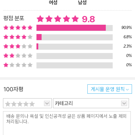
교 6학년 2반 친구들은 마지막 단편 「우리 반 아침」에 이르러 누
여성
남성
구 하나 빠짐없이 주인공이 된다. 자기 삶의 진정한 주인공이 되
9.8
평점 분포
는 기쁨을 선사하는 『허수의 정체』 속 여덟 이야기를 통해, 어린
이 독자는 ‘진짜 나’를 탐색하며 타인과 세상에 대한 호기심을 키
90.9%
워 나갈 것이다. 진심을 다하는 순간, 찬란하게 빛나는 어린이의
6.8%
오늘 우리 사회는 어린이가 요령 있게 행동하기를 요구한다. 일찌
2.3%
감치 어긋나 버린 친구와 “예전처럼 친하게 지내”라 당부하고
0%
(「현악 사중주」), 아픈 할아버지가 낯설게만 느껴지더라도 “조금
0%
만 더 친절”하여 주기를 간곡히 부탁하기도 한다(「할아버지와 바
다」). 작가는 어린이가 다른 누군가의 바람을 그대로 따르기 이전
에, 자신의 진심을 살피고 행동하기를 바라는 마음으로 이야기를
100자평
게시물 운영 원칙
지었다. 「현악 사중주」의 나래가 멀어진 친구와의 관계를 정면으
카테고리
로 마주하고, 「할아버지와 바다」의 해수가 할아버지와 함께한 추
억을 돌이키며 할아버지의 현재를 있는 그대로 받아들이는 모습
은 뭉클한 여운을 남긴다. 이렇듯 『허수의 정체』에서는 ‘진심’을
다하는 아이들이 주인공이다. 「무회전 킥」의 유진은 끝을 알 수