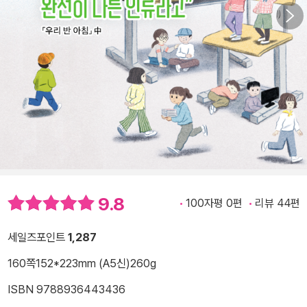
9.8
100자평 0편
리뷰 44편
세일즈포인트
1,287
160쪽
152*223mm (A5신)
260g
ISBN 9788936443436