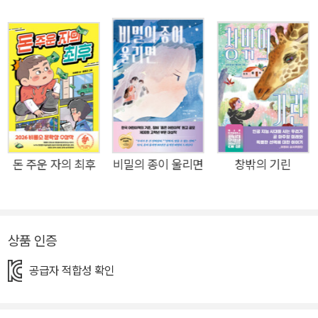
유한 장면이라 할 만하다. 철저하면서도 섬세한 서사는 여전한 가
운데, 작가는 한층 더 어린이의 현실에 밀착한다. 『허수의 정체』
는 우리 주변 어딘가에 살고 있을 듯한 ‘표선초등학교 6학년 2반’
아이들의 이야기 여덟 편을 엮었다. 평행 우주의 신비도, 지구를
정복하려는 악의 음모도 없는 평범한 신도시를 배경으로 하지만,
아이들은 저마다의 고민을 품고 누구보다 치열하게 살아가는 중
이다. 그들은 무회전 킥에 집요하게 도전하고, 사랑과 우정 사이
에서 갈팡질팡하며, 정체불명의 전학생의 정체를 밝히고자 동분
돈 주운 자의 최후
비밀의 종이 울리면
창밖의 기린
서주한다. 작가는 “어려운 수학 문제보다 풀기 힘든” 그들의 마
음을 저 먼 우주의 비밀을 탐구하듯 빛나는 눈으로 들여다본다.
『허수의 정체』 속 주인공들의 마음속에 피어난 “욕망, 호기심, 설
상품 인증
렘, 용기, 안타까움, 후회, 불안, 상실감, 슬픔”(이상 「작가의 말」)
과 같은 생경한 감정들을 따라가는 사이, 어린이 독자는 자기 안
공급자 적합성 확인
깊은 곳에 비밀스럽게 숨겨진 ‘진짜 나’를 발견하는 경험을 하게
될 것이다. 내 삶의 주인공이 되는 기쁨 ‘진짜 나’가 되어 바라본