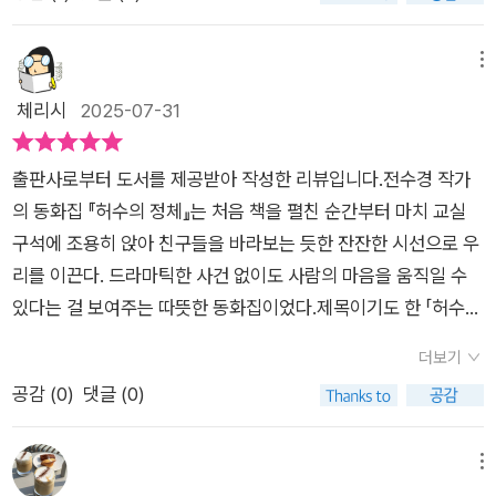
기대와 달리 단편이라 바로 끝나 버렸지만, 다음 이야기가 궁금해
초하는 애들이 분명 있긴 있다니까. 그럴 때 부모는 속상한 마음
라 유치한 면은 전혀 없었고, 어른이 보아도 좋은 책이 좋은 어린
렇게 됐다. 우리는 여러 면에서 달랐고 각자 더 편한 친구를 찾았
졌다. 갈등이 휘몰아치고 화려한 이야기 흐름을 기대했다기 보다
을 참고 차분히 조언해 주어야 한다. 부모가 그걸 못하면 답이 없
이 책이라는 말이 다시 한번 떠올랐다. 좋은 작가들과 동시대를
다. 엄마는 현아랑 친하게 지내라고 종종 말했지만 어느 순간부터
어떤 소재로 이야기를 만들었을까? 창의적인 이야기거리에 대한
메뉴
다. 친구 탓 선생님 탓 이런 식으로 남 탓만 하다가는 자식 영원히
살고, 또 이렇게나 매체가 발달한 시대에 살면서 마음에 드는 책
현아가 버거웠다. 현아는 내 마음을 혜아리는 편이 아니었고, 상
기대가 있었다.처음 책을 받았을 때 생각과 달리 순식간에 책을
체리시
2025-07-31
바보 만드는 것이다. 내가 당하는 것보다 자식이 당하는 게 백 배
을 쓴 작가의 이야기를 직접 들어볼 수 있다는 건 얼마나 즐거운
처를 줄 때가 많았다.˝아니. 그러고 싶지 않아.˝쉽게 한 말은 아니
읽었다. 대부분 사춘기를 시작하는 5, 6학년이 주인공인데 몇 가
더 눈뒤집히는 심정, 부모라면 모르는 사람이 없을 것이다. 하지
일인지.​​표제작인 <허수의 정체>를 포함해 총 8편의 작품이 실려
었다. 고민 끝에 낸 답이었다. 어릴 적 친구라고 계속 친해야 하는
지 이야기는 흠뻑 빠져서 읽기도 했다. 몰입감이 꽤 좋았다. 허수
만 어떡해. 자식의 인간관계 내가 대신 해줄 것도 아닌걸.「할아버
있고 앞의 일곱 편에 출연하는 아이들은 마지막 <우리 반 아침>
출판사로부터 도서를 제공받아 작성한 리뷰입니다.전수경 작가
건 아니다. 상처를 받으면서 가까이 지낼 필요도 없다. 남이 뭐라
의 정체꽤 신비로운 접근이었다. 이게 단편이라 가능한 이야기라
지와 바다」 이 작품은 어린이들이 어떻게 읽을지 모르겠고, 내 또
에 모두 다시 등장한다. 각 편에서 조금 미운 모습을 보여준 아이
의 동화집 『허수의 정체』는 처음 책을 펼친 순간부터 마치 교실
든 나를 위한 선택을 하고 싶었다.(88~89쪽)친구 관계에서 다시
는 생각도 들었다. 장편이라면 이야기를 길게 끌고 어려웠을 것
래 이상이 읽는다면 마음이 너무 무거울 작품이다. 노년의 문제를
에게도 이 마지막 이야기에서 다시 한 번 기회를 준다. 이 작품과
구석에 조용히 앉아 친구들을 바라보는 듯한 잔잔한 시선으로 우
친하게 지내자는 말을 매몰차게 거절할 수 있는 확률, 얼마나 될
같다. 사춘기를 막 시작하는 5, 6학년은 또래 문화가 생기면 이것
동화 속에 이토록 정신이 번쩍 들도록 담다니.ㅠㅠ 해수의 할아버
나의 직장생활, 달과 6펜스까지 맞물리면서 요즘 인간의 입체적
리를 이끈다. 드라마틱한 사건 없이도 사람의 마음을 움직일 수
까. 그런데 그렇게 선택한다는 내용이 놀라웠다. 단순히 ‘너랑 절
저것 따져보지 않고 따르기 마련이다. 시간이 지나면서 자연스럽
지는 뇌졸중으로 쓰러지신 후 몸도 말도 기억도 온전치 못한 상태
인 면모에 대해 많은 생각을 했다. ​1. 무회전 킥 - 유진 세호 수미
있다는 걸 보여주는 따뜻한 동화집이었다.제목이기도 한 「허수의
교야.‘가 아니라(그리고 절교라고 말하지는 않았지만), 고민에 고
게 비판적인 눈이 생기지만 누구나 그 시기를 겪을 것이다. 요즘
로 요양원에 입원하셨다. 아프면 차라리 아무 생각도 못하면 좋겠
영배 가현2. 허수의 정체 - 나(규호) 상규 준표 허수 민서 도훈 뚜
정체」는 ‘정체가 밝혀지지 않는 아이’ 허수를 중심으로, 우리가 얼
민을 거듭한 후에 이렇게 결정을 내릴 수도 있구나. 교사의 입장
신도시 초등학교 흔한 모습을 보여주는 듯, 같은 아파트에서 같은
더보기
다고 생각할 때가 있다. 신체가 자유롭지 않은 상태로 너무 오래
언 찬우3. 하나, 둘, 셋 - 윤채 성우 리나 재영4. 현악 사중주 - 나
마나 쉽게 타인을 단정짓는지 보여준다. 미스터리한 느낌이 나기
에서는 쉽게 하기 어려운 말이다.🏷˝엄마, 할아버지는 예전과 같
회사를 다니는 부모님을 둔 아이들이 모여있는 교실. 자신들이 살
공감 (
0
)
댓글 (0)
살아야 하는 삶이 두렵다. 할아버지가 울고 계신 장면을, 해수가
래 현아 혜지5. 할아버지와 바다 - 해수6. 체험학습 - 주호7. 월간
도 하는 표제작이었는데 아이들이 무심코 던지는 말 한마디가 이
은 사람일까? 다른 사람일까?˝할아버지는 해수가 아는 가장 단
고 있는 틀안에 들어오지 않는 허수가 전학온다. 아이들이 허수의
놓고간 휴대폰을 다시 가지러 왔다가 보게 되었는데 내 심장이 다
낚시 - 찬우 은서 범준 규호8. 우리반 아침 - 전부 + 혜지 하령 나
상하게 마음을 쿡쿡 찌르는 이야기였다.또한 「무회전 킥」, 「서툰
정하고 우아한 사람이었다. 누구에게도 흐트러진 모습을 보이지
정체를 찾아내기 위해 탐정 놀이하는 아이들의 이야기다. 사실 알
내려앉을 지경이었다. 갈수록 외롭고 고통스러운 노년기를 오래
(깜비)​​이 아이들 모두를 펼친면에 그린 삽화가 앞, 뒤 표지로 사
등장」 등의 작품에서는 우리가 흔히 지나치는 일상의 순간들이,
메뉴
않았다. 손주인 해수에게조차 그랬다. 그런데 어느 날 갑자기 다
고 보면 허수는 딱히 정체랄 것이 없고 허수에게 놀림을 당한 것