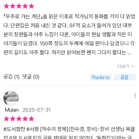
『우주로 가는 계단』을 읽은 이후로 작가님의 동화를 거의 다 읽었
다. 단편집은 처음 내신 것 같다. SF적 요소가 들어가 있던 대부
분의 장편들과 아주 느낌이 다른, 아이들의 현실 생활과 작은 이
야기들이 담겼다. 150쪽 정도의 두께에 여덟 편이나 담겼으니 각
편의 길이도 아주 짧다. 하지만 읽어보면 왠지 그다지 짧다는 느
낌이 들지 않는다. 앞에서 ‘작은 이야기’ 라고 했는데 그건 남의
더보기
입장에서 ‘작은’ 이야기지 당사자 입장에서는 우주보다 큰 이야기
공감 (
1
)
댓글 (0)
일 수도 있다. 그런 여덟 편이 담긴 단편집이다. 첫 번째 이야기
「무회전 킥」에서는 축구를 잘하는 세호와, 세호에게 무회전킥을
배우려 하는 수미와 유진이가 나온다. 수미는 어쩌다 성공하지만
메뉴
배우는 데 별 관심이 없고, 유진이는 잘 안되지만 해내려는 집념
Mulan
2025-07-31
이 끈질기다. 그 집념이 친구들을 불편하게 할까 봐 바로 마음을
접는 유진이와 어이없어 하면서도 더 해볼 수 있도록 함께 해주는
#도서협찬 #서평 [허수의 정체](전수경, 창비)-창비 선생님 북클
두 친구의 모습이 무심한 듯 펼쳐지는 이야기.두 번째 이야기 「허
럽 6월 도서표지의 글을 제대로 읽지 않았다. ‘동화집‘이라는 글