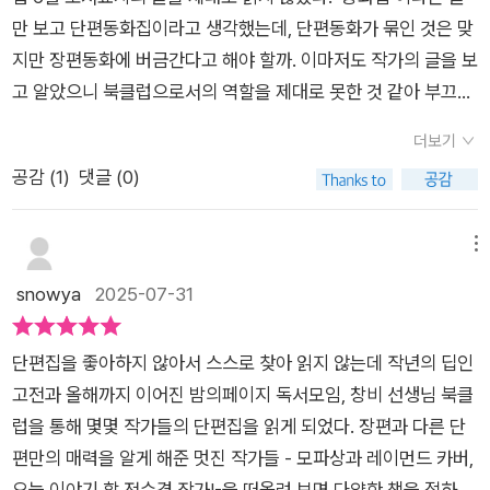
수의 정체」가 표제작이다. 허수가 뭐지? 수학 용어인가? 했는데
만 보고 단편동화집이라고 생각했는데, 단편동화가 묶인 것은 맞
사람 이름이었다. 전학생. 여긴 세 개 회사의 공장이 모인 신도시
지만 장편동화에 버금간다고 해야 할까. 이마저도 작가의 글을 보
여서 아이들의 출신이 뻔했기에 어느 아파트 사냐? 부모님 어느
고 알았으니 북클럽으로서의 역할을 제대로 못한 것 같아 부끄러
회사 다니냐?가 당연한 질문처럼 되어버렸는데 허수는 그것을
웠다. 아무튼, 이 책은 단편동화와 장편동화 사이의 그 어디쯤에
몹시 불편해 했다. ‘허수의 정체’를 궁금해하는 아이들에게 말로
더보기
있다고 볼 수 있을 것 같다.이 책은 총 8개의 동화가 묶여 있다. 7
한 방 먹인 허수는 자신의 ‘정체’를 알려주는 듯하더니 돌연 다시
공감 (
1
)
댓글 (0)
개의 동화에는 아이들 한 명 한 명의 이야기가 세세하게 담겨 있
전학 가 버렸다. 아이들은 술렁였고 약간 배신감도 느낀 것 같았
다. 그리고 마지막 동화에서 이 아이들의 이름이 모두 나온다. 마
지만 총명하게도 자신들의 문제가 뭐였는지 깨달은 것 같다. 다른
지막 동화를 보면서 ‘어, 앞에 나왔던 아이 이름이 그대로 나오네.
메뉴
전학생이 왔을 때 다른 질문을 한 것을 보면 말이다. 솔직히 처음
같은 인물인가?‘라고 생각했으니, 얼마나 둔한지.마지막 이야기
snowya
2025-07-31
의 질문도 아이들의 문제라곤 볼 수 없다. 그럼에도 불구하고 아
의 평화로운 것처럼 보이는(?) 반은 상상하기 힘들었지만, 아이
이들이 변한 것은 참 아름다운 일이다. 이 책의 아이들, 참 착하다
한 명 한 명을 소중하게 여기고 그 아이들의 이야기를 풀어내는
니까.「하나, 둘, 셋」에는 드디어 고백과 연애에 대한 이야기가 나
단편집을 좋아하지 않아서 스스로 찾아 읽지 않는데 작년의 딥인
작가님의 세심함에 감동했다. 그리고 인간관계에서 오는 고민이
온다. 연애가 시작되기 전, 고백까지의 과정이라고 볼 수 있겠다.
고전과 올해까지 이어진 밤의페이지 독서모임, 창비 선생님 북클
잘 드러나 있어서 공감이 많이 되었다.아마 제목이 ‘허수의 정
근데 이게 살짝 반전이면서 웃기네. 어릴 때부터 친했던 윤채와
럽을 통해 몇몇 작가들의 단편집을 읽게 되었다. 장편과 다른 단
체‘가 아니었으면 허수는 정말 잠깐 스쳐 지나가는 인물로만 기록
성우가 서로의 연애를 돕기 위해 다리를 놔주는 과정인데, 별 관
편만의 매력을 알게 해준 멋진 작가들 - 모파상과 레이먼드 카버,
되었을지도 모르겠다. 작가님이 허수에 대해 마음을 쓰셔서 제목
심이 없는 윤채에게 성우가 이런 말을 한다. “연애는 말이야, 습
오늘 이야기 할 전수경 작가!-을 떠올려 보면 다양한 책을 접하고