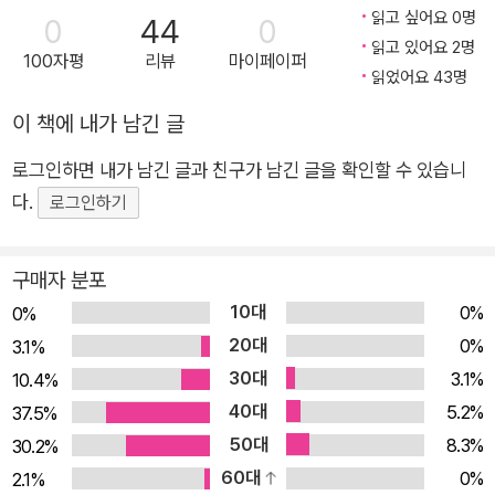
형형색색의 세상 표제작 「허수의 정체」는 남다른 복장을 한 전학
읽고 싶어요 0명
0
44
0
생 허수의 등장으로 이야기가 시작된다. 어떤 아파트에 사는지,
읽고 있어요 2명
100자평
리뷰
마이페이퍼
읽었어요 43명
부모님이 어떤 회사에 다니는지 허수를 은근히 떠보는 반 아이들
에게 허수는 “좀 불쾌하다. 개인 정보잖아.” 하고 단호하게 말한
이 책에 내가 남긴 글
다. 어린이들이 경제적?사회적 지위를 통해 사람을 구분 짓는 시
로그인하면 내가 남긴 글과 친구가 남긴 글을 확인할 수 있습니
선을 답습하게 된 모습은 안타깝지만, 작가는 수수께끼투성이인
다.
로그인하기
허수의 정체를 밝히는 과정을 흥미진진하게 그리며 현실을 유쾌
하게 돌파한다. 아이들은 학교 밖에서 허수와 만나 진정으로 마음
을 나눈 후, 더 이상 세간의 평가나 소문은 상관 않게 된다. 그런
구매자 분포
데 허수는 어느 날 영문도 모르게 사라지고 새 친구가 전학 온다.
10대
0%
0%
하지만 아이들은 이전과 달리 새 전학생에게 좋아하는 운동은 무
20대
0%
3.1%
엇인지, 주말에는 뭐하고 노는지 등 시시콜콜하지만 중요한 질문
30대
3.1%
10.4%
을 건넨다. 상상의 수인 허수(虛數)와 같이, 허수의 존재가 아이
40대
5.2%
37.5%
들의 현실을 보다 풍성하게 만든 것이다. 자신만의 기준으로 세상
50대
8.3%
30.2%
을 바라보며 무채색에서 유채색으로 활짝 꽃 피게 된 표선초등학
60대
0%
2.1%