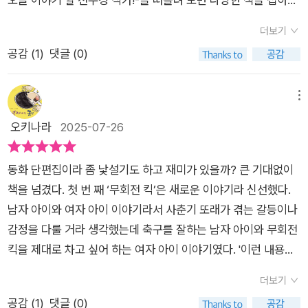
에도 허수가 들어간 게 아닐까.🔖내가 꼽은 문장🏷˝내가 그런 걸
관이고 버릇이야. 한 번 해야 또 할 수 있다고.”풋, 하고 웃어버렸
읽어보는것이 참 중요하다는 생각이 든다. ​이 책의 첫인상은 참
왜 얘기해야 해? 하나만 물어보자. 너희는 우리 집이 어디이고,
더보기
다. 늙어가는 내가 초딩한테 한 수 배우는겨? 하긴 빈익빈부익부
묘...했다. 앞표지에만 14명의 아이들이 등장하는데 색감과 화풍
엄마 아빠 회사가 어디인지가 왜 궁금한 거야? 그게 그렇게 중요
공감 (
1
)
댓글 (0)
라는 생각은 해본 적 있어. 모태솔로는 그대로 늙어가고, 잘하는
이 부드러우면서도 굉장히 미스테리한 느낌이라, 솔직히 썩 읽고
해?˝(40쪽)이런 질문은 호기심일 수도 있지만, 인간에 대한 이해
애들은 아주 공백기가 거의 없더라고. 하지만 결정적인 건 그에
싶지 않았다. 내 취향이 아니라고 생각했다. 그렇게 하루 이틀 미
를 위한 질문이기도 하다(고 생각한다.). 처음의 의도와 달라진
비례하지 않더라.ㅎㅎ「현악 사중주」에는 엄마끼리 친해 유치원
루고 미루다가, 아 더는 안되겠다 하고 책을 집어 든것은 바로 다
메뉴
채 변질되는 것이 문제라면 문제겠지만. 그 사람을 이해하는 데
때부터 몇 년간 붙어다니다가 고학년이 되어 멀어진 나래와 현아
음달 북클럽 도서가 학교에 택배로 도착해버렸기 때문이다.​ 책을
오키나라
2025-07-26
꼭 필요한 질문은 아니겠지. 아무튼 허수의 등장으로 다양한 색을
가 나온다. 둘의 엄마는 관계 개선을 위해 작당을 하고 음악회 표
처음부터 끝까지 놓지 못하고 읽었다. 반해버렸다. 또 읽고, 다시
띄게 되었고, 다른 아이가 전학왔을 때 그 아이를 이해하기 위한
를 끊었다. 하지만 넷이 탄 차 안에서는 답답한 긴장감만 가득하
한번 더 읽은 후에 책방 사춘기에서 인스타 라이브로 전수경 작가
다른 질문을 던졌으니 허수의 존재감이 엄청나다. 허수는 거짓을
동화 단편집이라 좀 낯설기도 하고 재미가 있을까? 큰 기대없이
다. (고학년 씩이나 되었는데 엄마들이 그런 헛짓을 왜 해....) 중
와 북토크를 한다는 소식을 들었을때 얼마나 기뻤는지! 인스타 라
말했을지 몰라도.🏷미안해. 현아가 달고 사는 말이다. 그래서 아
책을 넘겼다. 첫 번 째 ‘무회전 킥’은 새로운 이야기라 신선했다.
간에 내린 화장실 안에서 나래는 또 답답하고 영혼 없는 “미안
이브 특성상 채팅으로 간단한 의견만 보낼 수 있어서 더 많은 이
무 느낌이 없었다. 현아는 쉽게 사람을 곤란에 빠뜨리고 쉽게 미
남자 아이와 여자 아이 이야기라서 사춘기 또래가 겪는 갈등이나
해.” 소리를 하고 폭발한 나래는 참았던 말을 쏟아내 버린다. 그걸
야기들을 나눌 수는 없었지만 내가 추리했던 내용들이 작가의 의
안하다고 한다. 그 말을 하면 모든 잘못이 저절로 사라지는 것처
감정을 다룰 거라 생각했는데 축구를 잘하는 남자 아이와 무회전
나래 엄마가 듣고 화를 참지 못하는데, 속상한 건 이해하지만 이
도와 들어맞는다는 것이 기뻤다! 또 굉장히 철학적인 곳 까지 가
럼. 사과만 하면 다 없는 일이 되는 건가. 현아의 사과에는 진심이
킥을 제대로 차고 싶어 하는 여자 아이 이야기였다. '이런 내용도
때 나래 엄마의 처신이 아주 중요하다. 엄마의 처신은 무조건 혼
닿는 작가의 생각들, 즉 어린이들을 ‘어린 사람’으로 보지 않고 이
없다. 타이밍도 최악이다. 나는 답장을 하지 않았다. 눈을 감고 자
이야기가 될 수 있나? 싶기도 했지만 '아~ 신선하다.'는 생각이 들
내는 것도, 무조건 공감하는 것도 아니다. 가만히 보니 나래는 이
미 완성된 자기 세상에서 살아가고 있는 인격체로 바라보는 시선
더보기
는 척했다.(79쪽)🏷나와 현아는 단짝이었다. 하지만 학년이 올
었다. 주인공이 보란 듯이 무회전킥을 성공하며 끝날 거라는 내
런 식으로 하다가는 친구가 옆에 아무도 없게 생겼다. 고립을 자
이 굉장히 인상적이었다. 진심으로 아이들을 바라보며 쓴 작품이
공감 (
1
)
댓글 (0)
라가며 멀어졌다. 어느 날 갑자기 틀어졌다기보다 자연스럽게 그