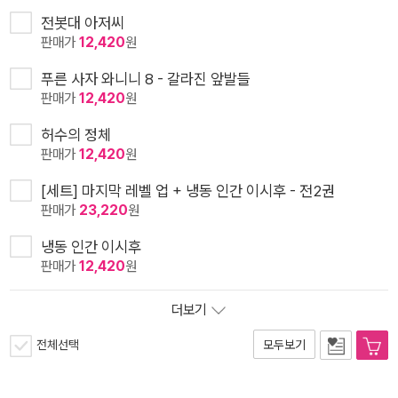
전봇대 아저씨
판매가
12,420
원
푸른 사자 와니니 8 - 갈라진 앞발들
판매가
12,420
원
허수의 정체
판매가
12,420
원
[세트] 마지막 레벨 업 + 냉동 인간 이시후 - 전2권
판매가
23,220
원
냉동 인간 이시후
판매가
12,420
원
더보기
전체선택
모두보기