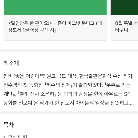
<달인만두 한 판이요!> + 종이 마그넷 북마크 (대
8월 특별 선
상도서 1권 이상 구매 시)
바구니
책소개
창비 ‘좋은 어린이책’ 원고 공모 대상, 한국출판문화상 수상 작가
전수경의 첫 동화집 『허수의 정체』가 출간되었다. 『우주로 가는
계단』, 『별빛 전사 소은하』 등 과학과 감성을 한데 아우르는 SF
동화를 선보여 온 작가가 한 신도시 아이들의 일상을 산뜻하고 경
쾌한 문장으로 포착한다.
목차
내면의 고민을 진솔하게 마주하는 가운데, 수수께끼 같은 세상 속
1. 무회전 킥