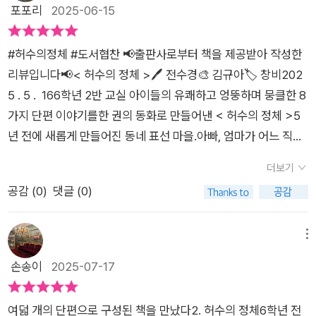
보낼 가능성이 커진다. 이것에 대한 방책이란 없는 것일까. 해수
용되었다.이 책에 정말 몰입해 읽고 나서 다람쥐에게 건내줬는데
어린이의 눈과 마음을 통해 얼마나 복잡하고 풍성한 감정으로 채
포포리
2025-06-15
른 사람이 되어 버렸다. 아픈 몸에 갇혀 꼼짝할 수 없게 된 것이
같다. 허수가 놀린 것이지만 아이들은 꽤 많이 변해 있다. 허수가
는 동생 지수보다 할아버지와의 추억이 훨씬 많다. 그런데도 애교
그녀 역시 빠져들었고,가장 인상깊은 편은 <허수의 정체>라고
워져 있는지 알 수 있었다. 특히 각 인물이 가지고 있는 상처나 결
다. 해수는 달라진 할아버지를 어떻게 대해야 할지 어려웠다.˝나
다녀간 뒤 친구를 단순하게 파악하지 않고 다양한 질문을 던지는
있게 달려드는 지수에 비해 할아버지 곁에 가길 꺼린다. 안타까운
했다. 난 사실 이 때 까진 이야기에 빠져 읽느라 삽화를 잘 살펴보
핍이 이야기 속에서 결코 과장되지 않게, 그러나 분명하게 드러나
라면 변한 모습을 보여 주기 싫을 것 같아. 나는 할아버지를 보는
장면이 꽤 훈훈했다. 하나, 둘, 셋단편집 안에서 가장 가슴 따뜻한
#허수의정체 #도서협찬 📢출판사로부터 책을 제공받아 작성한
엄마가 할아버지께 좀더 친절하면 좋겠다고 부탁하자 해수가 이
지 않았었는데 다람쥐가 “표지에 그려진 허수가 엄청 튄다”며 한
는 점이 인상 깊었다.읽는 내내 “나도 저런 친구가 있었지”, “그땐
게...... 미안해.˝(102~103쪽)해수의 마음이 이해되어서 짠했다.
이야기였다. 간혹 유치원부터 남자 친구, 여자 친구가 있다는 말
리뷰입니다📢< 허수의 정체 >🖊️ 전수경🎨 김규아🏷 창비202
렇게 말한다.“나라면 변한 모습을 보여주기 싫을 것 같아. 나는
참 표지 이야기를 했다. 정말, 옆 얼굴 조차 보이지 않는 아이는
왜 그런 말을 했을까” 하는 되돌아보기를 하게 만든 작품이었다.
뒤에 나오는 할아버지의 마음도 알 것 같아서 짠했고. 개인적으로
하는 영상을 보면 귀여워서 피식 웃게 된다. 그럼 사춘기가 시작
5 . 5 . 166학년 2반 교실 아이들의 유쾌하고 엉뚱하며 뭉클한 8
할아버지를 보는 게..... 미안해.”이 말에 엄마는 오열하고, 나도
허수 뿐이다. 그 때부터였다. 이 표지 그림에 있는 아이들은 전부
단순한 교훈이나 정답을 주기보다는, 조용히 질문을 던지고 스스
이 이야기가 제일 슬펐다.다양한 아이들의 모습을 만날 수 있어
되는 5, 6학년가 사귄다고 하면 어떤 모습일까? 궁금하다. 유치
가지 단편 이야기를한 권의 동화로 만들어낸 < 허수의 정체 >5
무슨 말인지 너무나 알겠어서 마음이 쓰리다. 부디 조금이라도 더
등장인물이로구나 싶어서 책 내용과 삽화를 샅샅히 뒤져 이름을
로 답을 찾아가게 하는 힘이 느껴졌다.어린이 독자들에게는 스스
서, 아이들의 삶을 한 조각 볼 수 있어서 좋았다. 내가 만나는 아
원 아이처럼 마냥 귀엽지도 않고 중학생처럼 커버린 상태도 아니
년 전에 새롭게 만들어진 동네 표선 마을.아빠, 엄마가 어느 직장
존엄성을 지킬 수 있는 노년이 되길.「체험학습」에 나오는 주호는
찾기 시작했다. 아우 도파민 터진다!!! 일단 노트에 각 편에 등장
로를 돌아보게 하는 성장의 거울이 되어줄 것 같다. 부드럽지만
이들의 이면에는 어떤 이야기가 있을지 궁금해졌다. 선생님들께
니 그 중간 모습은? 꽤 오래 친구로 지내온 남자, 여자 아이에 좋
에 다니고 있는지 , 집은 몇단지에 사는지가 기본 질문으로이를
조금 어려움을 가진 아이인 것 같다. 특히 타인과의 협의와 타협,
하는 아이들 이름을 전부 다 쓰고, 책을 다시 읽으면서 각 이야기
분명한 울림을 지닌 동화집이었다.
더보기
이 책을 권한다.🔎<창비 선생님 북클럽>에 선정되어 출판사로
아하는 감정이 싹트는 순간을 아주 몰입감있게 쓴 작품이었다. 이
통해 편을 만들거나 가르게 되어버린 아이들. 책의 제목이자 중심
그리고 감정 조절에. 이런 아이들의 주변 사람들은 매우 피곤하고
의 주인공과 서술자를 찾아보았다. 재밌는건 대체로 3인칭 전지
공감 (
0
)
댓글 (0)
부터 도서를 무상으로 제공받아 쓴 주관적인 글입니다.#20250
야기를 읽는 동안 모든 걸 겪어 다 아는 어른 입장에서 두 친구를
인물인 전학생 ‘ 허수 ’ 는 다른 아이들과 조금 다른 느낌의 아이
힘들다. 주호는 오늘도 엄마가 김밥까지 다 싸놓았는데 아침에 갑
적 시점이거나 <무회전 킥>의 경우 1인칭 주인공 시점이면서
7 #2025독서기록 #25독서기록 #독서기록 #북리뷰 #책리뷰 #
바라볼 때 그 흐뭇함이 온 몸에 번지는 것 같았다. 어른이라고 무
다.이곳에 사는 것 같은데 아닌 것 같기도 하고무채색 옷만 입고
자기 체험학습을 안가겠다고 고집을 부렸다. 이런 일이 한두번이
‘나’를 부르는 친구들의 대사에서 서술자가 누구인지 알 수 있는
초등동화 #동화 #허수의정체 #전수경 #창비 #창비선생님북클
시할 수 없는 그 감정을 가볍게 다루지 않고 아주 소중히 섬세하
다니는 아이들 속에서 유채색 옷을 입으며,말투도, 생각도, 행동
메뉴
아니었는지 아빠와 동생은 조용히 집을 나섰고 엄마도 말없이 컴
데, 표제작 <허수의 정체>는 1인칭 관찰자 시점이고 ‘나’를 부르
럽 #서평단
게 쓴 점도 훌륭했다. 꼭 5, 6학년 아이들에게 읽어주고 어떻게
도 이상한 아이.무언가 낯섦이 느껴지지만 그 낯섦은 불편함이
손송이
2025-07-17
퓨터를 켜고 자기 작업을 시작했다. 이때 엄마의 속이 어떨지....
는 다른 등장인물의 대사가 없기 때문에 서술자가 누구인지 알 수
느끼는지 물어보고 싶은 작품이었다.현악 4중주어른들과 초등학
아니라 허수의 정체를 더욱 더 궁금하게 만든다.잠시 머물다가 떠
안쓰럽다. 하지만 엄마는 일을 접고 주호를 데리고 둘만의 체험학
없었다. 일단 표지에 나온 아이들 이름을 전부 찾아보았는데 가장
교 고학년 사이 간격을 보여주는 작품이었다. 어른들은 아이들 사
난 허수의 존재는 상상의 수 “ 허수 “ 처럼 궁금증만을 남기게 되
습을 떠났다. 거기서도 주호의 돌발행동을 볼 수 있는데, 엄마는
어려웠던 것은 준표와 도훈이를 구분하는 것이었다. 덕분에 허수
여덟 개의 단편으로 구성된 책을 만났다2. 허수의 정체6학년 전