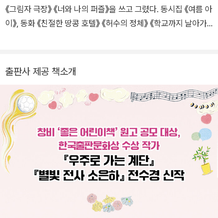
「할아버지와 바다」
할아버지가 아프다. 그런 할아버지가 해수는
《그림자 극장》 《너와 나의 퍼즐》을 쓰고 그렸다. 동시집 《여름 아
낯설기만 하다. 누구보다 단정하고 우아했던 할아버지, 이제는 아
이》, 동화 《친절한 땅콩 호텔》 《허수의 정체》 《학교까지 날아가
픈 몸으로 꼼짝할 수 없게 된 할아버지 사이에서 해수는 혼란을
고 싶어!》 등에 그림을 그렸다. 2023년 《그림자 극장》으로 볼로
느낀다.
냐 라가치 상 만화 부문 우수상을 받았다.
출판사 제공 책소개
「체험 학습」
체험 학습이 싫지는 않지만 친구들과 어울리는 게 어
려운 주호. 주호와 엄마는 둘만의 특별한 체험 학습을 나선다.
「월간 낚시」
단짝 찬우와 연적이 되어 버린 '나'는 심란한 마음을
이끌고 아빠와 낚시 여행을 떠난다. 이혼해 따로 사는 아빠여서인
지 무심하게만 느껴 불편하던 차에, 덜컥 커다란 입질이 온다.
「우리 반 아침」
선생님이 지각한 아침의 교실, 아이들은 저마다의
이야기꽃을 피운다.