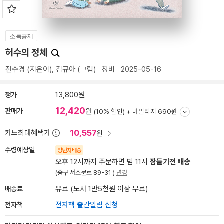
소득공제
허수의 정체
전수경
(지은이),
김규아
(그림)
창비
2025-05-16
정가
13,800원
12,420
판매가
원
(10% 할인) +
마일리지 690원
10,557
카드최대혜택가
원
수령예상일
양탄자배송
오후 12시까지 주문하면 밤 11시
잠들기전 배송
(중구 서소문로 89-31 )
변경
배송료
유료 (도서 1만5천원 이상 무료)
전자책
전자책 출간알림 신청