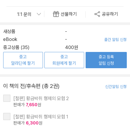
선물하기
공유하기
새상품
-
eBook
-
출간 알림 신청
중고상품 (35)
400원
중고
중고
중고 등록
알라딘에 팔기
회원에게 팔기
알림 신청
이 책의 전/후속편 (총 2권)
신간알림 신청
[절판] 황금박쥐 형제의 모험 2
판매가
7,650
원
[절판] 황금박쥐 형제의 모험 1
판매가
6,300
원