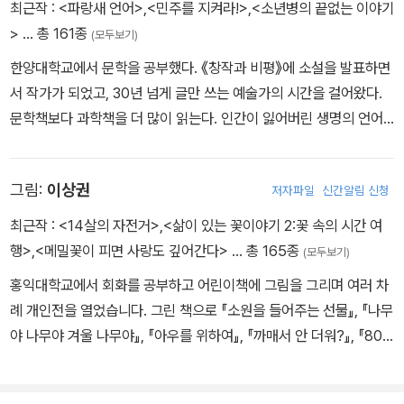
최근작 :
<파랑새 언어>
,
<민주를 지켜라!>
,
<소년병의 끝없는 이야기
>
… 총 161종
(모두보기)
한양대학교에서 문학을 공부했다. 《창작과 비평》에 소설을 발표하면
서 작가가 되었고, 30년 넘게 글만 쓰는 예술가의 시간을 걸어왔다.
문학책보다 과학책을 더 많이 읽는다. 인간이 잃어버린 생명의 언어
를 문학으로 해독하고 소통하는 글을 쓰고자 한다. 작품으로는 『소년
의 식물기』, 『총소리가 들리는 언덕』, 『위로하는 애벌레』, 『애벌레를
그림:
이상권
저자파일
신간알림 신청
위하여』, 『1점 때문에』, 『족제비의 안타까운 복수』, 『서울 사는 외계
인들』, 『시간 전달자』 등이 있다. 소설 『고양이가 기른 다람쥐』가 고1
최근작 :
<14살의 자전거>
,
<삶이 있는 꽃이야기 2:꽃 속의 시간 여
국어 교과서에 수록되었으며, 『하늘로 날아간 집오리』를 비롯하여 1
행>
,
<메밀꽃이 피면 사랑도 깊어간다>
… 총 165종
(모두보기)
0여 권의 책이 프랑스어, 영어, 일어, 중국어, 스페인어 등으로 번역,
홍익대학교에서 회화를 공부하고 어린이책에 그림을 그리며 여러 차
출간되었다.
례 개인전을 열었습니다. 그린 책으로 『소원을 들어주는 선물』, 『나무
야 나무야 겨울 나무야』, 『아우를 위하여』, 『까매서 안 더워?』, 『80
일간의 세계 일주』, 『이티 할아버지 채규철』, 『금수회의록』, 『악어입
과 하마입이 만났을 때』, 『눈 속 아이』 들이 있습니다.