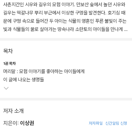
사촌지간인 시우와 길우의 모험 이야기. 만보산 숲에서 놀던 시우와
길우는 떡갈나무 뿌리 부근에서 이상한 구멍을 발견한다. 호기심 때
문에 구멍 속으로 들어간 두 아이는 식물의 영혼인 푸른 불빛이 주는
빛과 식물들의 꿀로 살아가는 땅속나라 소란토의 아이들을 만나게 된
다.
목차
소란토의 사람들은 배꼽 위는 도깨비이고, 아래쪽은 호랑이인 호깨비
에게 맞써 나라를 지키기 위해 안간힘을 쓰고 있는 중이었다. 시우와
1권 목차
길우는 우연히 소란토 사람들이 '황금박쥐 탈'을 쓴 정의의 용사를 인
머리말 : 모험 이야기를 좋아하는 아이들에게
간 세상에 보내 바깥세상을 돕게 했다는 것을 알게 된 후, 소란토를 돕
이 글에 나오는 생명들
기 위해 모험을 시작한다.
저자 소개
지은이:
이상권
저자파일
신간알림 신청