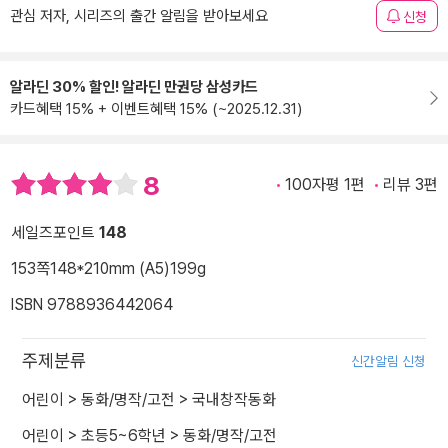
관심 저자, 시리즈의 출간 알림을 받아보세요
신청
알라딘 30% 할인! 알라딘 만권당 삼성카드
카드혜택 15% + 이벤트혜택 15% (~2025.12.31)
8
100자평 1편
리뷰 3편
세일즈포인트
148
153쪽
148*210mm (A5)
199g
ISBN 9788936442064
주제분류
신간알림 신청
어린이
>
동화/명작/고전
>
국내창작동화
어린이
>
초등5~6학년
>
동화/명작/고전