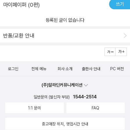
쓰기
마이페이퍼 (0편)
1,2권 모두.. 너무나 재미있게 읽어서 나도 읽어 보았다..주내용은 남
자아이들의 모험이었다.. 우연히 동굴로 통하는 구멍을 발견해서 그
등록된 글이 없습니다
동물로 들어가 땅속나라에서 도망치고 공격하기도 하는 모험이었다..
엄마인 나도 책을 읽으면서 다음에는 어찌 될까 궁금해서 책을 출퇴
반품/교환 안내
근하면서까지 읽게 되었다.. 모든 일에 원인과 결과가 있기도 하지만
우연히 일어날 수 있는 일, 아이들의 상상력을 일깨워주는 일, 누군가
한번쯤 꿈속에서라도 겪어보았을 그리고 겪고 싶어하는 모험들이다..
특히 남자아이들은 엄청 재미있어 하는 책이다.. 둘째도 마찬가지였
로그인
전체 메뉴
회사 소개
출판사 안내
PC 버전
으니까..우리 아이들이 책에 흥미를 느끼게 해 준 책이라 나에게는 의
미가 큰 책이다.. 이상권 선생님께도 감사하고 싶다..
(주)알라딘커뮤니케이션
1544-2514
일반문의 (발신자 부담)
1:1 문의
FAQ
중고매장 위치, 영업시간 안내