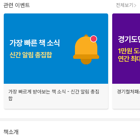
관련 이벤트
전체보기
가장 빠르게 받아보는 책 소식 - 신간 알림 총집
경기컬처패스
합
책소개