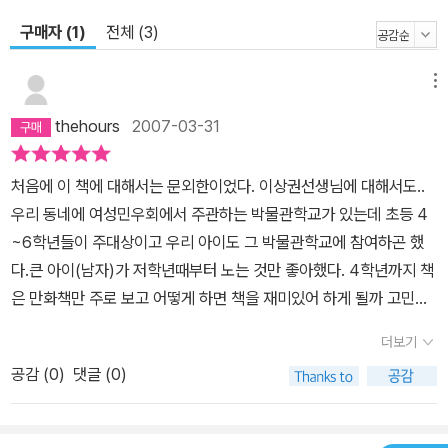
구매자 (1)
전체 (3)
메뉴
thehours
2007-03-31
처음에 이 책에 대해서는 문외한이었다. 이상권선생님에 대해서도..
우리 동네에 여성민우회에서 주관하는 박물관학교가 있는데 초등 4
~6학년들이 주대상이고 우리 아이도 그 박물관학교에 참여하곤 했
다.큰 아이(남자)가 저학년때부터 노는 것만 좋아했다. 4학년까지 책
은 만화책만 주로 보고 어떻게 하면 책을 재미있어 하게 될까 고민하
던 중, 박물관학교에서 이상권선생님 책을 읽고 이상권선생님과 이야
더보기
기하기 프로그램이 있었는데 미리 책을 읽고 와야하는 거였다. 책 제
공감 (
0
)
댓글 (0)
목은 '황금박쥐 형제의 모험'... 부랴부랴 책을 사 주었고 책이라고는
만화책만 읽던 아이가 이 책을 받더니 정신없이 읽었다.. 밤 12시까
지,, 식사중에도 책을 끼고 있고 밥도 빨리 먹고는 책을 붙잡고 읽었다