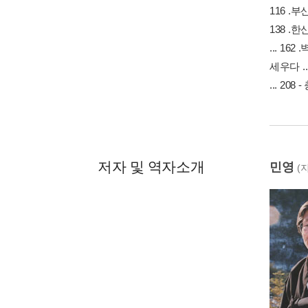
116 .부
138 .한
... 16
세우다 ..
... 208
저자 및 역자소개
민영
(