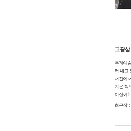
고광삼
추계예술
러 내고
서전에서
지은 책
이살이》,
최근작 :