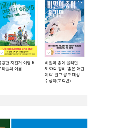
불량한 자전거 여행 5
-
비밀의 종이 울리면
-
우리들의 여름
제30회 창비 ‘좋은 어린
이책’ 원고 공모 대상
수상작(고학년)