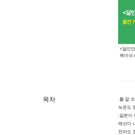
<달인만
북마크 
목차
.활 잘 쏘
녹둔도 둔전
.일본이 다
왜선이 나타
전라도 장수