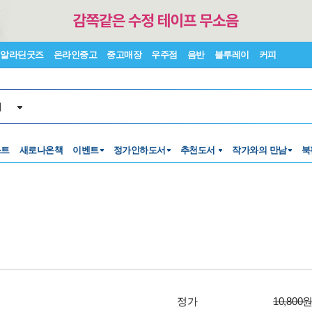
알라딘굿즈
온라인중고
중고매장
우주점
음반
블루레이
커피
서
스트
새로나온책
이벤트
정가인하도서
추천도서
작가와의 만남
북
정가
10,800