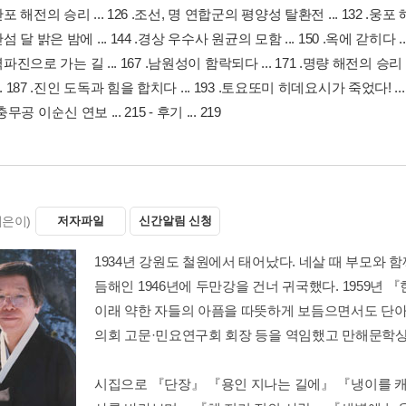
산포 해전의 승리 ... 126 .조선, 명 연합군의 평양성 탈환전 ... 132 .웅포 
산섬 달 밝은 밤에 ... 144 .경상 우수사 원균의 모함 ... 150 .옥에 갇히다 .
2 .벽파진으로 가는 길 ... 167 .남원성이 함락되다 ... 171 .명량 해전의 승리 
. 187 .진인 도독과 힘을 합치다 ... 193 .토요또미 히데요시가 죽었다! ...
 - 충무공 이순신 연보 ... 215 - 후기 ... 219
지은이)
저자파일
신간알림 신청
1934년 강원도 철원에서 태어났다. 네살 때 부모와 
듬해인 1946년에 두만강을 건너 귀국했다. 1959
이래 약한 자들의 아픔을 따뜻하게 보듬으면서도 단
의회 고문·민요연구회 회장 등을 역임했고 만해문학
시집으로 『단장』 『용인 지나는 길에』 『냉이를 캐