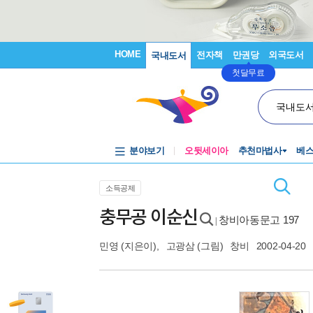
HOME
전자책
만권당
외국도서
국내도서
첫달무료
국내도
분야보기
오뒷세이아
추천마법사
베
소득공제
충무공 이순신
창비아동문고 197
|
민영
(지은이),
고광삼
(그림)
창비
2002-04-20