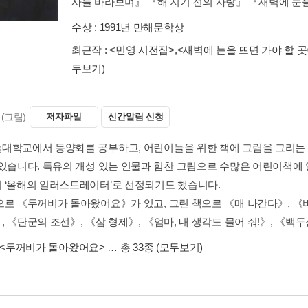
사를 바라보며』 『해 지기 전의 사랑』 『새벽에 눈을.
수상 :
1991년 만해문학상
최근작 :
<민영 시전집>
,
<새벽에 눈을 뜨면 가야 할 곳
두보기)
(그림)
저자파일
신간알림 신청
대학교에서 동양화를 공부하고, 어린이들을 위한 책에 그림을 그리는 
 있습니다. 특유의 개성 있는 인물과 힘찬 그림으로 수많은 어린이책에 
 ‘올해의 일러스트레이터’로 선정되기도 했습니다.
으로 《두꺼비가 돌아왔어요》가 있고, 그린 책으로 《매 나간다》, 《
 《단군의 조선》, 《삼 형제》, 《엄마, 내 생각도 물어 줘!》, 《백두
<두꺼비가 돌아왔어요>
… 총 33종
(모두보기)