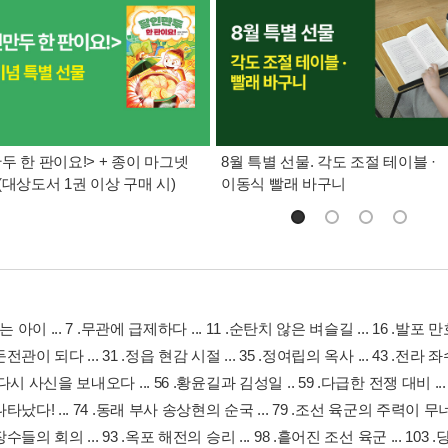
두 한 판이요!> + 종이 마그넷
8월 특별 선물. 각도 조절 테이블 ·
(대상도서 1권 이상 구매 시)
이동식 빨래 바구니
는 아이 ... 7 .무관에 급제하다 ... 11 .순탄치 않은 벼슬길 ... 16 .발포 만호
관이 되다 ... 31 .정읍 현감 시절 ... 35 .정여립의 옥사 ... 43 .전라 
시 사신을 보내오다 ... 56 .황윤길과 김성일 .. 59 .다급한 전쟁 대비 ...
났다! ... 74 .동래 부사 송상현의 순국 ... 79 .조선 육군의 주력이 무너지다
들의 회의 ... 93 .옥포 해전의 승리 ... 98 .흩어진 조선 육군 ... 103 .