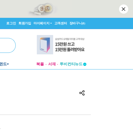
로그인
회원가입
마이페이지
고객센터
장바구니
(0)
투비컨티뉴드
펀드
북플
서재
창작플랫폼
투비컨티뉴드
원