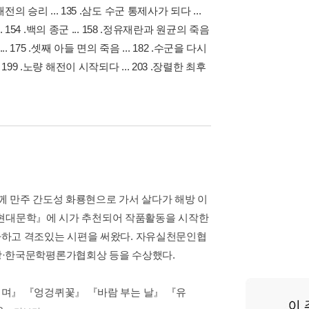
해전의 승리 ... 135 .삼도 수군 통제사가 되다 ...
.. 154 .백의 종군 ... 158 .정유재란과 원균의 죽음
... 175 .셋째 아들 면의 죽음 ... 182 .수군을 다시
 199 .노량 해전이 시작되다 ... 203 .장렬한 최후
함께 만주 간도성 화룡현으로 가서 살다가 해방 이
년 『현대문학』에 시가 추천되어 작품활동을 시작한
아하고 격조있는 시편을 써왔다. 자유실천문인협
상·한국문학평론가협회상 등을 수상했다.
며』 『엉겅퀴꽃』 『바람 부는 날』 『유