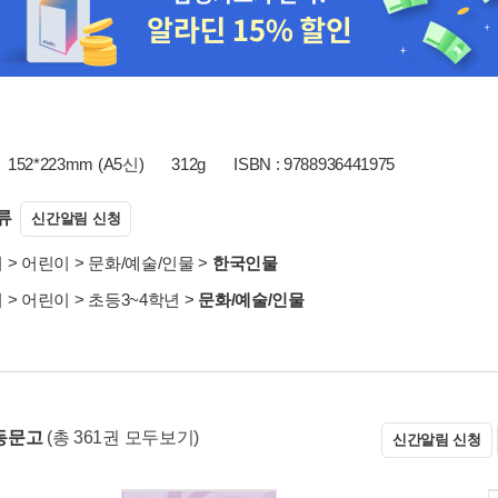
152*223mm (A5신)
312g
ISBN : 9788936441975
류
신간알림 신청
서
>
어린이
>
문화/예술/인물
>
한국인물
서
>
어린이
>
초등3~4학년
>
문화/예술/인물
동문고
(총 361권 모두보기)
신간알림 신청