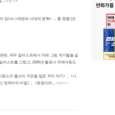
..
더보기
이 있다>
,
<격변의 시대의 문학>
… 총 32종
(모
한편, 꼭두 일러스트에서 미래 그림 작가들을 길
일러스트를 그렸고, 2006년 볼로냐 국제아동도
바람소리 물소리 자연을 닮은 우리 악기》, 《나
산 정계비의 비밀》, 《호랑이와...
더보기