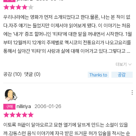
전하는 메시지처럼...소설이 전하는 마법같은 메시지에.. 사로잡힌 것
됩니다. 남겨두고 온 차갑고 힘없는 육체만이 그 양식을 줄 수 있다는
이였다... 때론 관능적인 묘사도 나오는데...그게...관능적인 묘사가
것을 모르고 말입니다.” 아! 얼마나 맞는 말인가! 티타는 그 누구보다
우리나라에는 영화가 먼저 소개되었다고 한다.물론, 나는 본 적이 없
그렇게 마녀의 스프단지마냥...신기함 반.. 황당함 반...그래서 관능적
도 그 말에 공감했다. 티타는 불행히도 자신의 성냥이 이미 축축해져
다.자주 얘기는 들었지만 이제서야 읽어보게 됐다. 이 이야기는 처음
이기라기보다 오히려 귀여운 동화같이 묘사가 되는데그런 독특함을
서 곰팡이가 가득 슬어 있다는 것을 인정해야만 했다. 이제 다시는 그
에는 '내가' 증조 할머니인 '티타'에 대한 말을 꺼내면서 시작한다. 1월
머라 말해야 할지 모르겠다... '기존의 남성문학에서 소외되어 있던 부
누구도 불을 지필 수 없었다. 더 안타까운 것은 무엇이 자신의 불씨를
부터 12월까지 12개의 주제별로 멕시코의 전통요리가 나오고요리를
엌과 음식이라는 소재를 전면에 부각시켜 요리문학이라는 새로운 장
일으켜줄 수 있는지 알고 있는데도 성냥에 불이 붙으려고 할 때마다
통해서 살아간 '티타'의 사랑과 삶에 대해 이어가고 있다.그렇다고 요
르를 연 작품' 이라는데...난 솔직히 요리라는 소재보다는 기존소설에
불이 가차 없이 꺼져버린다는 거였다. 존이 티타의 속마음을 읽기라
리책은 아니다. 언뜻보기에 구성은 레시피같지만,내용은 전혀 그렇지
서 볼수 없었던그녀의 동화스럽기도하고 소설스럽기도한 화법이오히
더보기
도 한 듯 계속 말을 이었다. “그래서 차가운 입김을 가진 사람들에게
않다는걸 금방 알 수 있었다. 막내딸은 결혼도 하지 못하고 어머니가
려 더 독특하고 매력적이라 느꼈다... 달콤 쌉싸름한 초콜릿이라...
서는 멀리 떨어져 있어야 합니다. 그런 사람이 옆에 있는 것만으로도
공감 (
10
)
댓글 (0)
죽는 순간까지 모셔야한다는 이상한 전통을 가지고 있는 집안에서 막
음... 정말 황당하면서도 사랑스러운 맛이였다...쩝~!
가장 강렬한 불길이 꺼질 수 있으니까요. 그 결과는 우리도 이미 잘 알
내딸로 태어난 티타는이러한 전통때문에 사랑하는 '페드로'가 자신의
고 있지 않습니까? 우리가 그런 사람들에게서 멀리 떨어져 있을수록
언니와 결혼하는 것을 보아야했고, 어머니가 살아있던 인생의 대부분
메뉴
그 입김으로부터 우리 자신을 보호하기가 훨씬 더 수월하답니다.” 존
을 그런한 불합리와 맞서 싸워야한다는 생각과전통을 강요하는 어머
nilliriya
2006-01-26
은 양손으로 티타의 한쪽 손을 감싸며 간단히 덧붙였다. “축축해진 성
니의 강압사이에서 괴로워하며 살아간다. 그런한 이야기들이 '요리'와
냥갑을 말릴 수 있는 방법은 아주 많이 있어요. 그러니 안심하세요.”
'티타'(그녀는 그 집안의 요리사였던 나차가 죽은 이후로 그 집안의 요
이토록 혀끝이 달아오르고 묘한 열기에 달뜨게 만드는 소설이 있을
(124-126)
리사가 되었고, 요리에 관해서 천부적인 소질과 요리의 사랑의 받고
까.감동스런 음식 이야기에 자극 받은 뜨거운 혀가 입술을 적시는 순