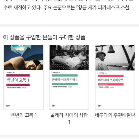
하고 해석해냈다. 그 외 작품으로는 『사랑의 법칙 La ley del amor』
수로 재직하고 있다. 주요 논문으로는 「황금 세기 피카레스크 소설 장
(1997), 『불가사리 Estrellita marinera』(1999), 『휘몰아친 사랑 T
르에 관한 연구」, 「『돈키호테』에 나타난 소설의 개념과 소설론」 등이
an veloz como el deseo』(2001), 『마음이 없는 이성의 소리 El li
있으며, 옮긴 책으로는 『바다의 긴 꽃잎』, 『영혼의 집』, 『운명의 딸』
bro de las emociones: son de la razon sin corazon』(2002)
등 이사벨 아옌데의 여러 작품들과 라우라 에스키벨의 『달콤 쌉싸름
이 상품을 구입한 분들이 구매한 상품
등이 있다.
한 초콜릿』, 파울로 코엘료의 『브리다』, 에두아르도 멘도사의 『사볼
타 사건의 진실』, 로베르토 볼라뇨의 『먼 별』 등 다수의 작품이 있다.
백년의 고독 1
콜레라 시대의 사랑
네루다의 우편배달부
1