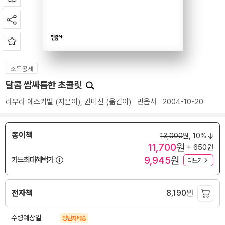
소득공제
달콤 쌉싸름한 초콜릿
라우라 에스키벨
(지은이),
권미선
(옮긴이)
민음사
2004-10-20
종이책
13,000
원,
10%
11,700
원
+ 650원
9,945
원
카드최대혜택가
더보기
전자책
8,190
원
수령예상일
양탄자배송