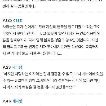
원히 살아 있을것이다.
P.125
cazz
사람들은 각자 살아가기 위해 자신의 불꽃을 일으켜줄 수 있는 것이
무엇인지 찾아야만 합니다. 그 불꽃이 일면서 생기는 연소작용이 영
혼을 살찌우지요. 다시 말해 불꽃은 영혼의 양식인 것입니다. 자신
의 불씨를 지펴줄 뭔가를 제때 찾아내지못하면 성냥갑이 축축해져
서 한 개비의 불도 지필 수 없게됩니다.
이렇게 되면 영혼은 육체에서 달아나 자신을 살찌워 줄양식을 찾
아 홀로 칠흑같이 어두운 곳을 헤매게 됩니다.
P.23
새파랑
남겨두고 온 차갑고 힘없는 육체만이 그 양식을 줄 수 있다는 것을 모
˝하지만 사랑하는 여자와는 절대 결혼할 수 없고, 그녀 가까이에 있을
르고 말입니다.˝
수 있는 유일한 방법이 그녀의 언니와 결혼하는 길밖에 없다면 아버
지 역시 저와 똑같은 결 정을 내리지 않았을까요?˝
P.46
새파랑