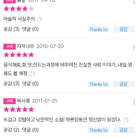
쁌쁗
2017-04-02
메뉴
마술적 사실주의
공감 (
3
)
댓글 (0)
자작나무
2010-07-20
메뉴
음식재료,향,맛,만드는과정에 버무려진 진실한 사랑 이야기..내일 영
화도 볼 예정
공감 (
3
)
댓글 (0)
독서괭
2011-01-25
메뉴
뜨겁고 강렬하고 낭만적인 소설! 하룻밤동안 정신없이 읽었다.
공감 (
2
)
댓글 (0)