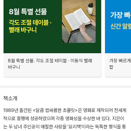
8월 특별 선물. 각도 조절 테이블 · 이동식 빨래
가장 빠르게
바구니
합
책소개
1989년 출간된 <달콤 쌉싸름한 초콜릿>은 영화로 제작되어 전세계
적으로 흥행에 성공하였으며 각종 영화상을 수상한 바 있다. 지은이
는 두 남녀 주인공의 애절한 사랑을 '요리책'이라는 독특한 형식을 통