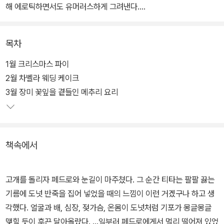
해 에로틱하면서도 유머러스하게 그려낸다.
열두 개의 장마다 '장미 꽃잎을 곁들인 메추리 요리', '차벨라 웨딩 케
목차
이크' 같은 요리 하나를 정해놓고, 요리 만드는 법과 티타의 사랑 이야
기를 절묘하게 섞어 풀어나가는 형식이다.
1월 크리스마스 파이
2월 차벨라 웨딩 케이크
주인공 티타는 엄하고 강압적인 어머니 마마 엘레나의 막내딸이다.
3월 장미 꽃잎을 곁들인 메추리 요리
데 라 가르사 가문의 전통에 따라 막내딸인 그녀는 죽을 때까지 어머
니를 돌봐야 하기 때문에 결혼을 할 수 없다. 그러나 티타는 크리스마
스 파티에서 페드로를 만나고 운명적인 사랑에 빠진다.
책속에서
마마 엘레나는 전통을 이유로 페드로에게 맏딸인 로사우라와 결혼할
것을 종용한다. 페드로는 오직 티타와 가까이 있기 위애 결혼을 승낙
고개를 돌리자 페드로와 눈길이 마주쳤다. 그 순간 티타는 팔팔 끓는
하고 그의 진심을 알지 못하는 티타는 눈물을 흘리며 두 사람을 위한
기름에 도넛 반죽을 집어 넣었을 때의 느낌이 이런 거겠구나 하고 생
웨딩 케이크를 만든다. 케이크를 먹은 하객들은 티타가 느낀 걷잡을
각했다. 얼굴과 배, 심장, 젖가슴, 온몸이 도넛처럼 기포가 몽글몽글
수 없는 그리움과 슬픔을 느끼며 구토를 하고 결국 결혼식은 엉망이
맺힐 듯이 후끈 달아올랐다. ...일부러 페드로에게서 멀리 떨어져 있었