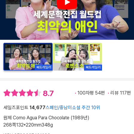
Play
북트레일러
북트레일러
8.7
100자평 54편
리뷰 117편
세일즈포인트
14,677
스페인/중남미소설 주간 10위
원제 Como Agua Para Chocolate (1989년)
268쪽
132*220mm
348g