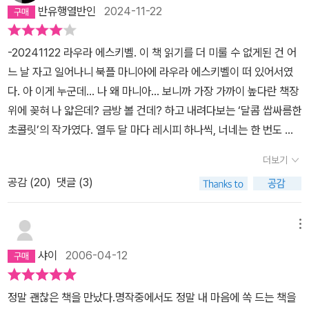
반유행열반인
2024-11-22
-20241122 라우라 에스키벨. 이 책 읽기를 더 미룰 수 없게된 건 어
느 날 자고 일어나니 북플 마니아에 라우라 에스키벨이 떠 있어서였
다. 아 이게 누군데... 나 왜 마니아… 보니까 가장 가까이 높다란 책장
위에 꽂혀 나 얇은데? 금방 볼 건데? 하고 내려다보는 ‘달콤 쌉싸름한
초콜릿’의 작가였다. 열두 달 마다 레시피 하나씩, 너네는 한 번도 안
먹어봤을 중남미 요리로다가, 그렇게 풀어나가는 이야기였다. 식욕이
더보기
랑 성욕이랑 버무리면 누구 하나라도 걸리지 않겠냐, 이런 치트키를
공감 (
20
)
댓글 (3)
뿅뿅 써가지고 유쾌하게 써 내려간 소설이었다. 누구나 사랑하고 사
랑 받고 싶은 욕망이 있다. 그건 이성애건 동성애건 범성애건 성애적
형태로 충족될 수도 있고, 아 난 에이섹슈얼, 그레이섹슈얼이라 그냥
메뉴
로맨틱만 원해, 아니 다 됐고 난 얼큰한 국밥 한 그릇 뚝딱이면 그만이
샤이
2006-04-12
다, 거기에 알코올 추가요, 하고 만족할 수도 있다. 그런데 국밥 필요
한 사람한테 자꾸 달라는 국밥은 안주고 배고픈데 주방에선 조리사님
정말 괜찮은 책을 만났다.명작중에서도 정말 내 마음에 쏙 드는 책을
이 윙크만 오지게 보내거나, 밥은 됐고요 빨리 라면이나 한 사발 뚝딱