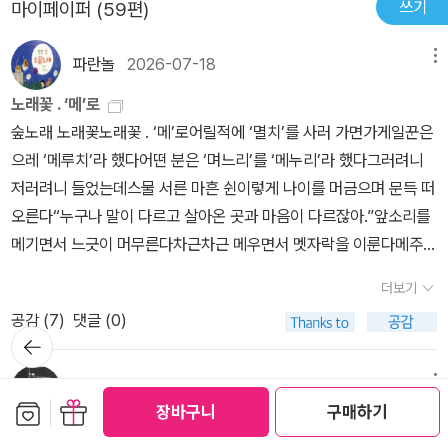
쓰기
마이페이퍼 (59편)
되고 있다. 언니 헤르트루디스는, 티타가 페드로에게 받은 장미꽃으
엄마 말고 티타를 길러준 사랑하는 엄마, 현명한 엄마, 냄비가 끓는 수
제는 제발 내삶에 끼어들지 말아요. 그리고 언니도 들을 수 있으니 지
로 요리한 음식을 먹고 온몸에서 장미향을 풍기며 알몸으로 벌판으로
프를 알아주듯이 티타를 알아주는 나차가 있다. 책 속에 빠져들고, 티
금 한 말은 다시는 하지 마세요. 이 집안에는 더 이상 불행한 사람이
파란놀
2026-07-18
메뉴
달려나간다. 열에 들떠 장미향을 풍기며 달려오는 헤르트루디스를 혁
타의 눈물에 빠져들고, 보이기 위한 인생의 드라마 속의 눈물이 아니
생기는 건 원치 않아요. 그만 실례하겠어요!.... 아,그리고 다음에 또
명군 장교가 말에 태워 떠난다. 황당하다고 할 수 있는 이 장면을 책에
라 솔직하고 거리낌 없는 터져나오는 눈물이다. 티타의 사랑에 활활
노래꽃 . ‘메’로
사랑에 빠지게 되거든절대 그렇게 겁쟁이는 되지 마세요!˝157~158
서 얼마나 꿈같이 아름답게 그려놓았는지. 하지만 그 후에 창녀촌에
타오르며, 멕시코 어느 곳 막내딸로 태어나서 사랑도 결혼도 허락되
숲노래 노래꽃노래꽃 . ‘메’로어릴적에 ‘멸치’를 사러 가면가게일꾼은
p˝당신이 해야 할 일은 그를 식사에 초대하는게 아니라, 당신이 내 아
서 살게 된 헤르트루디스를 타락한 비운의 주인공으로 그리지 않았다
지 않은채 그녀의 심장의 불꽃에 찬물을 끼얹는 파괴주의자 마마 엘
으레 ‘메루치’라 했다어떤 분은 ‘며느리’를 ‘메누리’라 했다그러려니
기를 가졌기 때문에그와 결혼하지 않을 거라고 말하는 거요.˝˝그렇게
는 것이 나는 더 마음에 들었다. 헤르트루디스는 책의 말미에서는 혁
레나를 돌보며 살아가는 티타의 부엌에서 나는 헤매인다. 죽을만치
저러려니 들었는데스물 서른 마흔 쉰이렇게 나이를 머금으며 문득 떠
얘기할 순 없어요. 페드로.˝˝뭐라고? 그 잘난 박사님의 마음을 아프게
명군의 여대장으로 등장하여, 페드로와 존브라운 박사 사이에서 괴로
슬프다가 열받는다. 강렬하다. 원색적이다. 후련하다. 코가 시큰할 정
오른다“누구나 말이 다르고 살아온 곳과 마음이 다르잖아.”앞소리를
할까봐 두렵소?˝˝두려운 게 아니예요. 존을 그런 식으로 대하는 건 부
워하는 티타에게 훌륭한 조언을 해주는 씩씩하고 밝고 건강한 인물로
도로 맵다. 다 타서 재가 되었다. 해피 앤딩. 내가 본 가장 섹시한 소
메기면서 느긋이 머무른다차근차근 메우면서 멧자락을 이룬다메주를
당해요. 저는 그를 존경해요. 존에게얘기하기에는 가장 적당한 때를
다시 등장하는 것이다. 페드로와 티타의 관능적이고 열렬한 사랑도
설책.
띄우고서 한겨울 지나듯이말이 익기까지 두고두고 지내온다2026.2.
기다리겠어요.˝˝당신이 하지 않는다면 내가 직접 하겠소.˝ ˝안돼요.
인상적이었지만 난 존 브라운 박사의 따뜻하고 편안한 사랑도 좋았
더보기
27.쇠.ㅍㄹㄴ
당신은 아무 말도 하지 마세요. 그건 내가 허락하지 않을 거예요. 게다
다. 이건 분명 내가 나이 들고 늙었다는 증거라고 볼 수 있을 텐데, 아
공감 (
7
)
댓글 (0)
가 난 임신하지도 않았어요.˝˝뭐라고? 그게 무슨 말이오?˝˝임신인 줄
뒤로가
무튼 브라운 박사는 지적이고 합리적이고 이성적인 인물로 그려진다.
기
알았는데 생리 불순이었어요. 하지만 이제는 괜찮아졌어요.˝˝그런 거
마마 엘레나가 규범과 관습의 폭력적인 잣대를 들이대는 것과는 엄연
cazz
2026-01-24
메뉴
였군? 이제야 당신이 왜 이러는지알겠어. 당신은 내 곁에 남을지, 존
히 다른, 이해와 관용의 따뜻함이다. 책을 읽으면서 마마엘레나와 존
보관함담기
선물하기
장바구니
구매하기
과 결혼을할지를 놓고 저울질하고 있기 때문에 존에게말할 수 없는
브라운 박사를 비교하지 않을 수 없었는데, 생각해보니 나는 자주 이
사람들은 각자 살아가기 위해 자신의 불꽃을 일으켜줄 ...
거야. 아니야? 이제는 나같이불쌍한 환자에게 매이고 싶지 않은 거겠