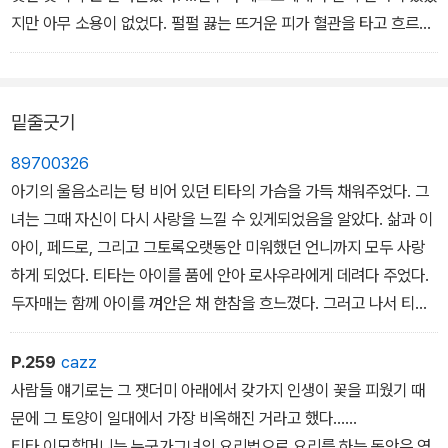
되고 만다.
지만 아무 소용이 없었다. 펄펄 끓는 뜨거운 피가 혈관을 타고 흐르는
것이 느껴졌다. 양 볼이 새빨갛게 달아올랐으며, 어디다 시선을 둬야
페드로의 고백으로 티타는 진실을 알게 되지만, 마마 엘레나의 감시
할지 몸 둘 바를 몰랐다.
때문에 두 사람은 거의 마주할 수 없는데...
밑줄긋기
89700326
아기의 울음소리는 텅 비어 있던 티타의 가슴을 가득 채워주었다. 그
녀는 그때 자신이 다시 사랑을 느낄 수 있게되었음을 알았다. 삶과 이
아이, 페드로, 그리고 그토록오랫동안 미워했던 언니까지 모두 사랑
하게 되었다. 티타는 아이를 품에 안아 로사우라에게 데려다 주었다.
두자매는 함께 아이를 껴안은 채 한참을 흐느꼈다. 그러고 나서 티타
는 나차가 귓가에 속삭여주는 대구거뜬하게 해냈다
P.259
cazz
사람들 얘기로는 그 잿더미 아래에서 갖가지 인생이 꽃을 피웠기 때
문에 그 토양이 일대에서 가장 비옥해진 거라고 했다......
티타 이모할머니는 누군가그녀의 요리법으로 요리를 하는 동안은 영