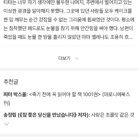
티타는 너무 자기 생각에만 몰두한 나머지, 주변에서 벌어지고 있는
이상한 광경을 알아채지 못했다. 그곳에 있던 사람들 모두 케이크를
한 입 깨무는 순간 걷잡을 수 없는 그리움에 휩싸였던 것이다. 평소에
는 침착했던 페드로도 눈물을 참기 위해 안간힘을 써야 했다. 남편이
죽었을 때도 눈물 한 방울 흘리지 않았던 마마 엘레나도 조용히 흐느
껴 었다. 그리고 그게 다가 아니었다. 눈물은 이 괴이한 식중독의 첫
번째 증세에 불과했다. 모든 하객들은 크나큰 슬픔과 좌절 감의 포로
더보기
가 되었다. 결국 하객들 모두 옛사랑을 그리워하며 화장실로 흩어졌
다.
추천글
피터 박스올:
<죽기 전에 꼭 읽어야 할 책 1001권> (마로니에북스
刊)
송정림 (《참 좋은 당신을 만났습니다》 저자):
사랑은 초콜릿 같은 것