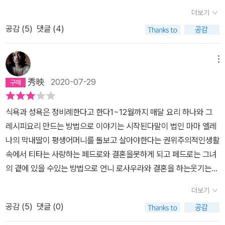
때, 가장 좋은 방법 중 하나는 소설 속에 푹 빠져 버리는 거다. 의기소
전통이 생소하긴 하지만,사실 오래전 우리의 사연들 속에도 더하고
더보기
침 무기력해져 있는 내게 <달콤 쌉싸름한 초콜릿>이라는 제목은 떨
덜 하고를 가릴 수 없을 만큼 말도 안되는'전통'을 빙자한 굴레가 얼마
공감 (
5
)
댓글 (4)
어진 당을 보충해 주고 '원기회복! 활력충전!'을 보장하는 한 병의 드
나 많았던가.
링크제처럼 느껴졌다. 정말로 이 책은 태양이 시뻘겋게 작렬하는 바
다에서 갓 건져올린, 은빛 비늘을 눈부시게 반짝이며 펄떡펄떡 튀어
메뉴
오르는 크고 힘센 물고기 같았다. '백리향 냄새와 월계수 잎사귀 향,
秀映
2020-07-29
고수 향, 끓는 우유 향, 마늘 향과 함께 파스타를 넣은 수프 냄새가 진
동을 하는 가운데 부엌 식탁 위'에서 태어난 티타는 그녀의 탄생이 예
식욕과 성욕은 정비례한다고 한다1~12월까지 매달 요리 하나와 그
고했던대로 요리에 마술적이라고 해도 좋을 만큼 신비한 재주와 능력
레시피요리 만드는 방법으로 이야기는 시작된다말이 법인 마마 엘레
을 타고 났다. 책을 읽어가면서 티타는 우리가 억눌러온 아름다운 본
나의 막내딸이 평생어머니를 돌보고 살아야한다는 권위주의적인생활
성이 아닐까, 하는 생각이 들곤 했다. 인간의 식욕과 성욕. 식사 예절
속에서 티타는 사랑하는 페드로와 결혼을못하게 되고 페드로는 그녀
이라든가 체면이라든가 하는 것들 때문에 우리가 가진 탐욕스러운 식
의 곁에 있을 수있는 방법으로 언니 로사우라와 결혼을 하는웃기는
욕을 우아하게 포장하고, 성욕 또한 사회적 제도와 도덕적 규범의 틀
짬뽕같은 짓거리를 한다티타는 마마 엘레나의 뜻대로 살지 않기 위해
안에서 감춰거나 어두운 음지로 숨는다. 티타도 요리는 '요리법'이라
더보기
나름 노력한다사람좋은 브라운 박사를 만나게 되고 그에게청혼을 받
는 틀에, 성욕은 '막내딸은 결혼하지 않고 어머니를 모셔야 한다'는 관
공감 (
5
)
댓글 (0)
게 되나 페드로때문에 거절하게 되고 둘은 불에 타 죽게 된다 익숙치
습에 갇혀 있다. 한편 티타도 페드로에게 기다리라고, 자신을 멀리
않은 멕시코 요리에 대해 책에서 읽게 되지만 요리에 관심이 없어서