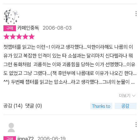
기를 안고 산다. 티타의 슬픔과 사랑, 두근거림, 불안, 분노, 열정에 따
할 수 있는 물질이 있어요. 그보다 더한 것도 있죠. 아직 아무에게도
라 펼쳐지는 것은 찬란한 음식의 향연이다. 1월부터 12월까지 단락을
말하지 않은 걸 알려드릴까요? 우리 할머니는 아주 재미있는 이론을
메뉴
붙여, 작가는 열 두가지 화려한 요리들을 펼쳐보인다. 요리의 복잡한
가지고 계셨어요. 우리 모두 몸 안에 성냥갑 하나씩을 가지고 태어나
레시피만큼이나 심리묘사는 오묘하고 감칠맛난다.
카페인중독
2006-08-03
지만 혼자서는 그 성냥에 불을 당길 수 없다고 하셨죠. 방금 한 실험에
서처럼 산소와 촛불의 도움이 필요하다는 거예요. 예를 들어 산소는
첫챕터를 읽고는 이런~! 이라고 생각했다...악한이라해도 나름의 이
사랑하는 사람의 입김이 될 수 있습니다. 그리고 촛불은 펑 하고 성냥
유가 있고 복잡한 인격이 있는 타 소설과는 달리마치 신다렐라나 뭐
불을 일으켜줄 수 있는 음식이나 음악, 애무, 언어, 소리가 되겠지요.
그런 동화처럼 괴롭히는 이와 괴롭힘을 당하는 이가 선명했다...이유
잠시 동안 우리는 그 강렬한 느낌에 현혹됩니다. 우리 몸 안에서는 따
도 없었고 그냥 그랬다...(책 후반부에 나름대로 이유가 나오긴 한다...
듯한 열기가 피어오르지요. 이것은 시간이 흐르면서 조금씩 사라지지
^^) 두번째 챕터를 읽고는 맙소사...라고 생각했다...그녀의 눈물이 너
만 나중에 다시 그 불길을 되살릴 수 있는 또 다른 폭발이 일어납니다.
무 많아 케이크반죽을 묽게 만들었고그녀의 눈물때문에 케이크를 먹
사람들은 각자 살아가기 위해 자신의 불곷을 일으켜줄 수 있는 것이
더보기
은이들은 모두 슬퍼졌고 토해댔다...말도 안됨에 머리가 띵했다... 그
무엇인지 찾아야만 합니다. 그 불꽃이 일면서 생기는 연소 작용이 영
공감 (
14
)
댓글 (0)
러나...난 그 다음부터 책을 놓을 수 없었다...단순한 인물들의 극단적
혼을 살찌우지요. 다시 말해 불꽃은 영혼의 양식인 것입니다. 자신의
인 성격이든 어이없는 줄거리든그 어떤 것도 이 책이 주는 즐거움에
불씨를 지펴줄 뭔가를 제때 찾아내지 못하면 성냥갑이 축축해져서 한
장애가 될 순 없었다...오히려 그 어이없음과 단순함이동화와 소설의
메뉴
개비의 불도 지필 수 없게 됩니다. 이렇게 되면 영혼은 육체에서 달아
경계에서 색다른 아름다움을 창조하여그녀가 음식을 통해 마법같이
나 자신을 살찌워 줄 양식을 찾아 홀로 칠흑같이 어두운 곳을 헤매게
jinna72
2006-06-19