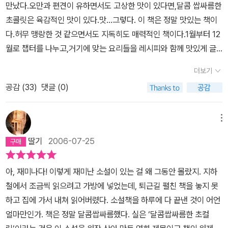
만났다.오만과 편견이 유하면서도 고상한 맛이 있다면,달콤 쌉싸름한
하고 그냥 푸지게 더 안고 뒹굴고 싶은데요 하는 사람한테 만한전석
초콜릿은 육감적인 맛이 있다.맛...그렇다. 이 책은 정말 맛있는 책이
을 차려준다고 행복할 수는 없는 노릇이다. 이 소설 속에서는 가장 가
다.허무 맹랑한 것 같으면서도 지독히도 매력적인 책이다.1월부터 12
까운 존재인 가족이 그렇게 엉뚱한 것만 허락하고 정말 원하는 걸 자
월로 챕터를 나누고,거기에 맞는 요리들을 레시피와 함께 맛있게 글
꾸 안된다고 해서 내내 불행해질 뻔하다가 순간이나마, 혹은 늦게나
로 적어놓았다.끝까지 죽어서도 주인공을 괴롭히는 어머니가 짜증나
마 원하던 걸 찾아가는 이야기가 펼쳐졌다. 엄마는 자기 몸종하라고
더보기
게 밉고,일주일만에 살을 30킬로나 뺀 주인공의 언니가 참 어이없었
연애도 결혼도 못하게 해… 언니는 내가 좋아하는 남자랑 결혼해… 그
공감 (
33
)
댓글 (0)
지만..그런 허무맹랑함이 이 책을 동화처럼 느껴지도록 만든다. 어떤
런데 왜 이새끼 저새끼 군인새끼들 밥까지 이 언니들이 다 해먹여야
책을 살까..하고 검색하다가 제목이 너무 좋아서 산 책이다.명작이니
해...짜장면 시켜 먹어 새끼들아… 어느 책에선가 누군가에게 음식을
만큼 내용면에선 손색이 없었다.군침이 꼴깍 넘어가는 티타의 레시피
메뉴
만들어 먹이면 옥시토신이었나 하여간에 행복해지는 호르몬이 듬뿍
들...나중에 기회가 되면 꼭 만들어봐야지 다짐하며 책을 덮었다. 그리
나온다는 소리를 들었다. 그래서 우리 어머니들은 행복해지려고 자꾸
딸기
2006-07-25
고 언젠가...이런 글을 꼭 써보고 싶다.
우리를 먹이려 드시는 거였어… 효도하려면 아 내가 알아서 먹는다고!
를 자제하자… 가끔 먹고 맛있다고 엄지척해드리자… 나는 하도 잘 안
아, 재미나다! 이렇게 재미난 소설이 있는 걸 왜 그동안 몰랐지. 지하
처먹어서 이렇게 불효자는 웁니다… 아무리 봐도 객관적으로도 주관
철에서 조금씩 읽으려고 가방에 넣었는데, 퇴근길 펼친 책을 놓지 못
적으로도 그나마 덜 빻고 지적이고 다정하고 사람이 된 놈이다, 싶은
하고 집에 가서 내쳐 읽어버렸다. 소설책을 하루에 다 끝낸 것이 어언
게 존 박사 밖에 없었는데, 티타는 몸과 마음이 이끄는대로, 존 하고는
얼마만인가. 책은 정말 달콤쌉싸름했다. 실은 ‘달콤쌉싸름한 초컬
그냥 사돈댁하기로 하고 처음 사랑인 페드로와 불을 태운다. 그의 나