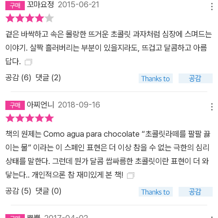
꼬마요정
2015-06-21
메뉴
겉은 바싹하고 속은 몰랑한 뜨거운 초콜릿 과자처럼 심장에 스며드는
이야기. 살짝 흘러버리는 부분이 있을지라도, 뜨겁고 달콤하고 아름
답다.
공감 (
6
)
댓글 (2)
아찌언니
2018-09-16
메뉴
책의 원제는 Como agua para chocolate “초콜릿라떼를 팔팔 끓
이는 물” 이라는 이 스페인 표현은 더 이상 참을 수 없는 극한의 심리
상태를 말한다. 그런데 뭔가 달콤 쌉싸름한 초콜릿이란 표현이 더 와
닿는다.. 개인적으론 참 재미있게 본 책!
공감 (
5
)
댓글 (0)