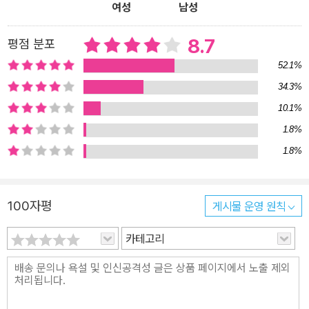
여성
남성
8.7
평점 분포
52.1%
34.3%
10.1%
1.8%
1.8%
100자평
게시물 운영 원칙
카테고리