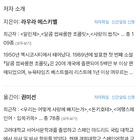
저자 소개
지은이:
라우라 에스키벨
저자파일
신간알림 신청
최근작 :
<말린체>
,
<달콤 쌉싸름한 초콜릿>
,
<사랑의 법칙>
… 총 1
09종
(모두보기)
1950년 멕시코시티에서 태어났다. 1989년에 발표한 첫 번째 소설
『달콤 쌉싸름한 초콜릿』은 20여 개국에 출판되어 5백만 부 이상 판
매되었으며, 뉴욕타임즈 베스트셀러 리스트에 1년 이상 머무르는 등
현재까지도 사랑받고 있다. 최신작 『말린체』는 라우라 에스키벨이 지
금도 멕시코에서는 배신자로 통하는, 에스파냐가 아즈텍 문명을 파괴
옮긴이:
권미선
저자파일
신간알림 신청
하도록 도운 여인 ‘말린체’에 관해, ‘말린체는 누구인가?’, ‘말린체는
무엇을 생각했는가?’, ‘말린체는 무엇을 알았는가?’라는 질문을 던지
최근작 :
<우리는 어떻게 사랑에 빠지는가>
,
<돈키호테>
,
<여행스페
며 찾아낸 답이다. 작가는 고대 메히카 인들이 자신들의 웅대한 역사
인어 - 입쏙귀쏙>
… 총 78종
(모두보기)
를 시적인 이미지로 표현한 회화적 요소 ‘코덱스’를 삽입해 두 가지 시
고려대학교 서어서문학과를 졸업하고 스페인 마드리드 국립 대학교
각, 즉 ‘글로 쓰는 방법’과 ‘상징들을 통하는 방법’으로 말린체를 탐색
에서 석사 및 박사 학위를 받았다. 현재 경희대학교 스페인어학과 교