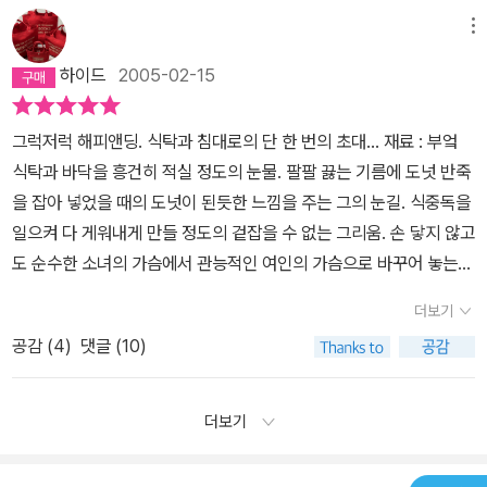
데려가 달라고 소리 지르고 싶었다. 서로 사랑할 수 있는 곳으로, 따라
인지검색도 해보지 않고 그냥 넘어가버렸다어차피 편식이 심한 나는
메뉴
야만 하는 관습이 없는 곳으로, 어머니가 없는 곳으로 데려가 달라고
못먹을 재료들로만든 음식들이라다른 여자와 20여년 넘게 산 남자를
소리 지르고 싶었지만 목구멍에서는 아무 소리도 나오지 않았다. 말
하이드
2005-02-15
사랑하며 살아온 티타 그런 경험을 해본 나로서는 그럴 만한 가치가
은 목구멍에서 뒤엉켜서 밖으로 나오기도 전에 사그라졌다. (65
있나 하는 생각을 하게 된다시간이 지나고 보니 그 사랑이 참 별 거아
쪽) 티타는 이런 기분을 잘 알았다. 요리법에 나온 대로 따르지 않고
그럭저럭 해피앤딩. 식탁과 침대로의 단 한 번의 초대... 재료 : 부엌
니던데 자신을 진심으로 사랑하고 존경해주는브라운 박사와 결혼해
요리할 때 느끼는 두려움과 비슷한 기분이었다. 그럴 때마다 티타는
식탁과 바닥을 흥건히 적실 정도의 눈물. 팔팔 끓는 기름에 도넛 반죽
서 보란듯이 행복하게잘 살았으면 좋았을텐데 티타는 바보다 ˝티타,
마마 엘레나가 기필코 틀린 부분을 찾아내서 자기가 만든 음식을 칭
을 잡아 넣었을 때의 도넛이 된듯한 느낌을 주는 그의 눈길. 식중독을
당신이 존과 결혼하려는 게 얼마나 엄청난 실수인지 말하고 싶었어
찬하기는커녕 조리법을 제대로 지키지 않았다고 호통을 칠 거라고 확
일으켜 다 게워내게 만들 정도의 겉잡을 수 없는 그리움. 손 닿지 않고
요. 아직늦지 않았어요. 제발 그 청혼을 받아들이지말아요. 제발!˝˝페
신했다. 하지만 어머니가 부엌과.... 그리고 인생에서 무조건적으로 강
도 순수한 소녀의 가슴에서 관능적인 여인의 가슴으로 바꾸어 놓는
드로, 당신은 나에게 이래라저래라 할 수 없어요. 당신이 결혼할 때 그
요하는 법칙들을 깨고 싶은 유혹도 뿌리칠 수 없었다. (208~209
또 그의 눈길. ( 딴 놈 아니고, 아까 ‘그’ ) 몸의 병이건 마음의 병이건
결혼이 나를 갈기갈기 찢어놨어도 나는 당신한테 결혼하지 말라고 안
더보기
쪽) 티타의 어머니 마마 엘레나는 티타를 억누르는 감시자이자 억압
다 고칠 수 있는 만병통치 소꼬리 수프. --------------------------
했어요. 당신은 당신 삶을 살았어요. 그러니 이제 나도 내 삶을 살 수
자이다. 크고 강하다. 그런 어머니에게 억눌려진 티타는 마법적인 요
공감 (
4
)
댓글 (10)
------------------------------------------ 이 이야기에는 양파
있도록 내버려 두란 말이예요!˝˝바로 내가 그 결정때문에 얼마나 후회
리를 통해 해방을 꿈꾼다. 사람들은 티타가 만든 음식을 먹고 타오르
깔 때 나오는 눈물이 있고, 마녀같은 엄마가 있고, 사랑을 가로채는 언
했는데. 그래서 당신한테 잘 생각하라는 거예요. 당신은 내가 왜 당신
는 성적 욕구를 억누르지 못하기도 하고, 사랑하는 페드로가 로사우
니가 있고, 티타를 배신하는 겁쟁이 ‘그’ 가 있다. 정열의 화신으로 달
더보기
언니 결혼했는지 잘 알잖아요. 하지만 다 부질없는 짓이었어요.이제
라와 결혼할 때에는 티타가 만든 음식이 신랑신부를 포함 하객들 전
리는 말 위에서 말의 움직임과 구별이 안 가게 사랑을 나누고 남자의
생각해보니 차라리 그때 당신하고 도망쳤더라면 더 좋았을 거예요.˝˝
체의 구토를 유발하기도 했다. 싱싱한 성욕과 식욕은 아름답게 묘사
정력을 소진시켜버리는 여대장 헤르트루디스가 있고, 부엌신, 못된
참 일찍도 생각하시네요. 이젠 다 지나간 일 이에요. 제발 부탁인데 이