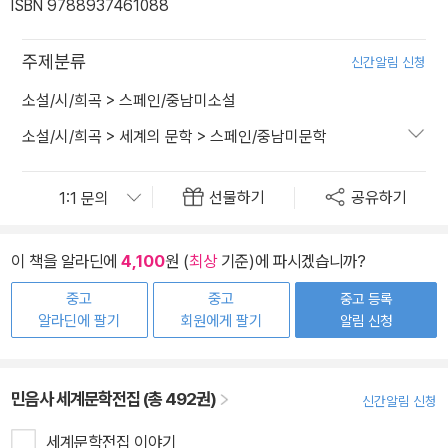
ISBN 9788937461088
주제분류
신간알림 신청
소설/시/희곡
>
스페인/중남미소설
소설/시/희곡
>
세계의 문학
>
스페인/중남미문학
선물하기
공유하기
이 책을 알라딘에
4,100
원 (
최상
기준)에 파시겠습니까?
중고
중고
중고 등록
알라딘에 팔기
회원에게 팔기
알림 신청
민음사 세계문학전집 (총 492권)
신간알림 신청
세계문학전집 이야기