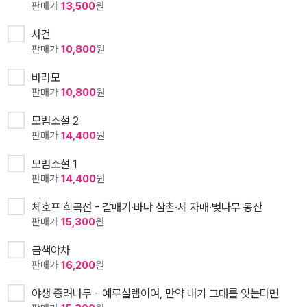
판매가
13,500
원
사건
판매가
10,800
원
바라모
판매가
10,800
원
모범소설 2
판매가
14,400
원
모범소설 1
판매가
14,400
원
체호프 희곡선 - 갈매기·바냐 삼촌·세 자매·벚나무 동산
판매가
15,300
원
금색야차
판매가
16,200
원
야생 종려나무 - 예루살렘이여, 만약 내가 그대를 잊는다면