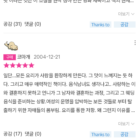
릿’이라는 것은 이 소설을 원작 삼아 만든 영화 제목이고 책의 원제는
이 향년 39세. 나랑 동갑이군요. 사실 나이 제도가 바뀌어서 어쩌다
‘부글부글 끓고 있는 초컬릿’이라는데, 영화의 제목이 훨씬 멋있다. 귀
더보기
보니 나는 세상에서 가장 긴 39세를 보낸 기분이다. 구 한국나이 39
에 익기 때문만이 아니라, 책의 줄거리 자체가 정말 달콤쌉싸름하기
세는 22년도였는데 만나이 39세는 아직도여서 이제 올해 12월 중순
공감 (
31
)
댓글 (0)
때문이다. 부엌에서 울며 태어난 아이 티타는 ‘막내딸은 시집가지 말
이나 되어야 드디어 앞자리가 바뀐다요… 나이랑 몸무게랑 페어링하
고 엄마를 모셔야 한다’는 희한한 ‘가문의 전통’ 때문에 사랑했던 남자
는 시대가 오겠군요! 하여간에 20년 간 조카 키우느라 참아둔 사랑을
를 큰언니에게 빼앗긴다. 오로지 부수고 가르고 파괴하는 데에만 능
메뉴
티타는 진짜 활활 태워버리고 만다. 누가 진짜 불장난 하랬어… 엄마
력이 있는 것으로 묘사되는 엄격한 권위주의자 어머니는 언제나 티타
코마개
2004-12-21
쟤 성냥 먹어… 그냥저냥 재밌게 읽을 정도는 되었다. 그런데 마지막
를 억압하며, 행여 티타가 언니와 옛 사랑 형부 사이에 끼어들지나 않
약력에서 작가가 ’백년의 고독‘ 영화화 준비 중인 소식 보고는 개봉 하
는지 감시한다. 티타의 사랑을 축으로, 티타 가족들의 이야기가 펼쳐
일단...모든 요리가 사람을 환장하게 만든다. 그 맛이 느껴지는 듯 하
긴 했냐? 언감생심이네… 중남미라고 적당히 묻어가면 되겠나… 그
지는데 그 과정이 실로 마술적이다. 피가 흐르고 흐르고 또 흘러서 마
다. 그리고 매우 매력적인 책이다. 음식남녀도 생각나고.. 사랑하는 이
정도는 아니예요… 리얼적 마술리즘 노리는 할배가 저기 중국에 옌롄
을을 휘감고 내를 만들었다는 가르시아 마르께스의 ‘백년 동안의 고
와 결혼하지 못하고 언니가 그 남자와 결혼하는 과정, 그리고 그 웨딩
커라고 있는데… 할매도 할배도 적당히 빻은 건 닮았지만 더 이상은
독’처럼 티타의 눈물은 흐르고 흐르고 또 흘러서 계단을 따라 강물을
음식을 준비하는 상황.여성의 운명을 압박하는 보든 것들로 부터 탈
좀 오바에요… 하고서 나는 백년의 고독이 다시 읽고 싶어졌다. 그리
만든다. 욕정은 훨훨 피어올라 샤워장에 불을 붙여 티타의 언니를 핑
출하기 위한 자매들의 몸부림. 요리를 통한 저항. 왜 그런지 이유를 분
고 음식이 잔뜩 나오는데 하나도 모르는 음식이라 전혀 자극되지 않
크빛 불덩어리로 만들어 집 나가게 하고, 사랑은 모닥불처럼 활활 타
명히 말할 수는 없지만 크리스마스 이브에 읽으면 더 좋을듯 하다.미
는 식욕… 이렇게 저렇게 허풍치며 섹스들 하는데 그냥 적당히 흐뭇한
올라 몸을 불태우고 모든 것을 잿덩이로 만든다. 사랑도 마술이고 인
더보기
운 사람 음식해줘야 할때 마구 저주하면서 해봐야 겠다. 배탈나는지.
광경일 뿐 딱히 야하지는 않았고요… 너무 매운맛만 좋아하는 어른이
생도 마술이다. 사람들은 누구나 한 가닥의 진실과 비밀과 슬픔과 향
공감 (
17
)
댓글 (0)
라 송구합니다…. +밑줄 긋기-“아시다시피 우리 몸 안에도 인을 생산