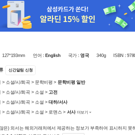
127*193mm
언어 :
English
국가 :
영국
340g
ISBN : 97
류
신간알림 신청
서
>
소설/시/희곡
>
문학비평
>
문학비평 일반
서
>
소설/시/희곡
>
소설
>
고전
서
>
소설/시/희곡
>
소설
>
대하/서사
서
>
소설/시/희곡
>
소설
>
로맨스
>
서사
더보기
 많은) 외서는 해외거래처에서 제공하는 정보가 부족하여 표시하지 못