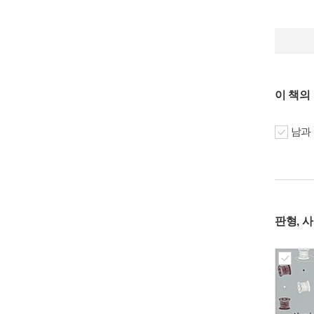
이 책의
남과
판형, 