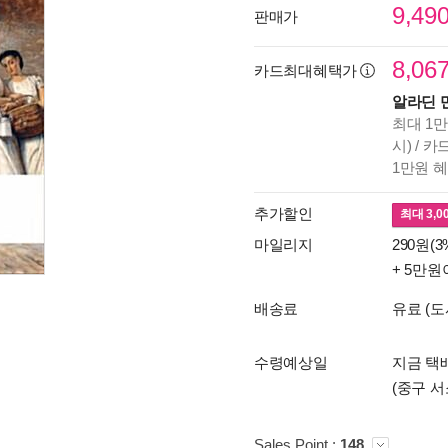
9,49
판매가
8,06
카드최대혜택가
알라딘 
최대 1만
시) / 
1만원 
추가할인
최대
3,0
마일리지
290원(3
+ 5만원
배송료
유료 (도
수령예상일
지금 택배
(중구 서
Sales Point :
148