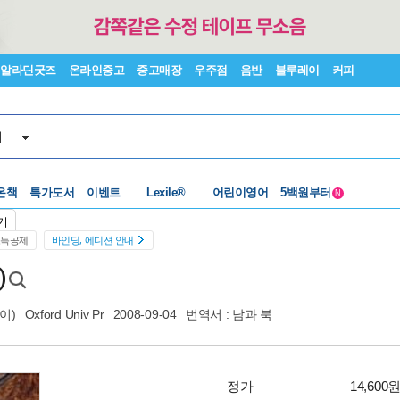
알라딘굿즈
온라인중고
중고매장
우주점
음반
블루레이
커피
서
수준별베스트
중고 외서
온책
특가도서
이벤트
Lexile®
어린이영어
5백원부터
N
수준별베스트
중고 외서
기
소득공제
바인딩, 에디션 안내
)
이)
Oxford Univ Pr
2008-09-04
번역서 :
남과 북
정가
14,600