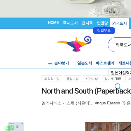
HOME
국내도서
전자책
만권당
외국도서
첫달무료
외국도
분야보기
일본도서
베스트셀러
새로나
일본어입력
해외직수입
품절보상
지연보상
정가제 FREE
North and South (Paperback
엘리자베스 개스켈
(지은이),
Angus Easson
(엮은