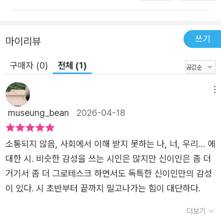
보호하는 동시에 감추는 역할을 수행한다. 허물을 벗은 몸이
나의 기이하고 이상한 진짜 모습이라면, 옷은 이 세계의 질
서에 순응하기 위한 방편인 셈이다. “처음 이것을 입었을 때
쓰기
마이리뷰
의 기쁨과 포근함 자랑스러움 안락함”(「꿈의 옷」)을 만끽하
구매자 (0)
전체 (1)
는 화자가 “옷을 전부 빼앗”기고 수치스러워”(「전문가의 사
랑」)하면서도, “평소 입지도 선망하지도 않는 이 웃기는 옷
메뉴
을 사버렸다고, 다 끝났다”(「사치」)고 생각하는 까닭이다. 비
다. 비야. 새로 손질한 긴 머리카락이 젖고 드라이클리닝만
museung_bean
2026-04-18
해온 카디건이 젖고 진짜 가죽으로 된 신이 젖고 속옷과 양
말이 젖고…… 그들은 비참해졌다. 비가 내려서. 비 때문에
소통되지 않음, 사회에서 이해 받지 못하는 나, 너, 우리​… 에
우리는 엉망진창이 되었군. 그들은 회상을 시작했다. 한때
대한 시. 비슷한 감성을 쓰는 시인은 많지만 신이인은 좀 더
그들은 대머리였고 옷은 입지 않았고 물에 녹지 않는 페인트
거기서 좀 더 그로테스크 하면서도 독특한 신이인만의 감성
를 발라 몸을 치장했고 미끄러지지 않는 고무 슬리퍼를 신고
이 있다. 시 초반부터 끝까지 밀고나가는 힘이 대단하다.
녹색 옥상을 뛰어다녔다. 옥상은 깨끗하게 정돈되어 있었다.
더보기
막 내리는 투명한 비를 온전히 머금을 수 있도록 관리되고