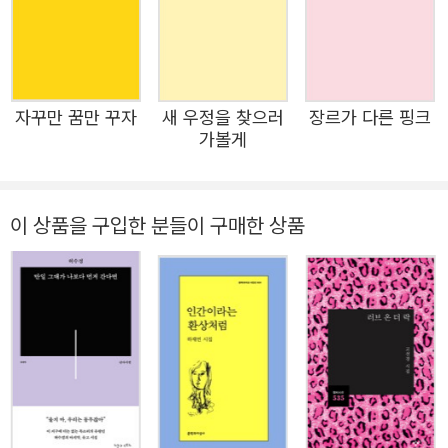
한국일보 신춘문예를 통해 작품활동을 시작한 신이인 시인
2025년 6월
의 두번째 시집 『나 외계인이 될지도 몰라』를 문학동네시인
선 235번으로 펴낸다. “어디에도 속하지 못한 것들을 껴안
으며 써나가주실 것이라 믿는다”는 단단한 지지 속에 문단
자꾸만 꿈만 꾸자
새 우정을 찾으러
장르가 다른 핑크
에 나온 젊은 시인은 이듬해 “차분하고 담백한 난동”(조대한
가볼게
평론가)이라는 평을 받으며 자음과모음 ‘2022 여름의 시’에
작품을 올리고, “아름답고 불온하고 이상한 ‘성장-시’”(김행
숙 시인), “솔직하고 발칙하게 세상을 날것 그대로 노래하는
이 상품을 구입한 분들이 구매한 상품
시선”(강동호 평론가)이라는 명명과 함께 2022·2024 문지
문학상 후보에 연이어 이름을 올리며 고유하고도 믿음직한
세계를 구축해가고 있음을 증명해냈다. 첫 시집 『검은 머리
짐승 사전』에서 “인간과 비인간의 다중 우주를 천연덕스럽
게 깡총거리며 넘나”(문학평론가 전승민, 해설)들었던 그는
2년 만에 새로 펴내는 이번 시집을 무대로 개개의 인간 종
(種)이 속해 있는 독립된 우주를 펼쳐 보인다. 시집은 총 52