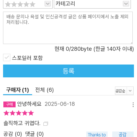
카테고리
각형 숲”(「꿈동산」), 시집의 물성을 띤 그곳에 늘 비인간 존
재가 널뛴다는 점을 떠올릴 때 ‘나’의 주체가 인간 화자뿐 아
니라 동물과 사물, 글자로까지 나아가는 것 또한 자연스러운
수순이다. 흥미로운 것은 시인을 대신해 등장하는 시적 화자
‘나’의 주체가 한 편의 시 안에서 별안간 “낡고 고장난 기
현재
0
/280byte (한글 140자 이내)
계”(「꿈의 기계」), “꽃집에서 사귄 시클라멘 화분”(「값」), “손
스포일러 포함
쉬운 실타래”(「실타래들」), “진실한 상자”(「상자들」)로 변한
다는 점이다. 마치 빙의를 연상시키는 이러한 시적 장치는
등록
인간이 뒤집어쓴 얄팍한 허물이 이 시집을 통해 탈락되어갈
것임을 암시한다. 「뱀」에 따르면 “허물이라는 말에는 두 가
구매자 (1)
전체 (6)
지 뜻이 있으며 허물의 주인들은 그 두 가지 모두를 감내한
안녕하세요
2025-06-18
다”. 주지하다시피 첫번째는 ‘살갗을 덮은 껍질’, 두번째는
메뉴
‘잘못 저지른 실수’를 뜻한다. 살갗을 덮은 껍질이 곧 실수라
솔직하고 귀엽다.
는 인식은 태초부터 원죄를 품고 태어난 인간 존재에 대한
자각으로 읽힌다. 2부의 제목이기도 한 ‘옷’은 이러한 몸을
공감 (
0
)
댓글 (0)