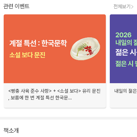
관련 이벤트
전체보기
<빵충 사육 준수 사항> + <소설 보다> 유리 문진
내일의 젊은
, 보름에 한 번 계절 특선 한국문...
책소개