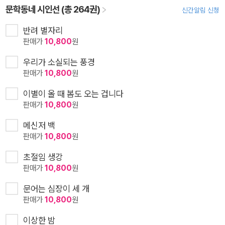
문학동네 시인선 (총 264권)
신간알림 신청
반려 별자리
판매가
10,800
원
우리가 소실되는 풍경
판매가
10,800
원
이별이 올 때 봄도 오는 겁니다
판매가
10,800
원
메신저 백
판매가
10,800
원
초절임 생강
판매가
10,800
원
문어는 심장이 세 개
판매가
10,800
원
이상한 밤