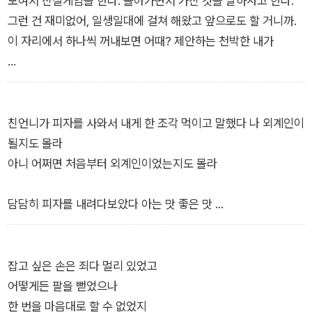
모여서 진실게임을 한다. 돌아가면서 가진 것을 말하자고 한다.
나의 집이었다네
그런 건 재미없어, 일생일대에 걸쳐 해왔고 앞으로도 할 거니까.
_「벗어나기」에서
이 자리에서 하나씩 꺼내보면 어때? 제안하는 천박한 내가
(……)
녹슬어 보이는가
나의 주인이여
친언니가 피자를 사와서 내게 한 조각 먹이고 말했다 나 외계인이
진실하게 말해주게
될지도 몰라
이 아귀가 틀어지기 전에
아니 어쩌면 처음부터 외계인이었는지도 몰라
날 열고 속에 남은 것을 하나하나 꺼내
진열해보게
담담히 피자를 내려다보았다 아는 맛 좋은 맛
미움 미움 미움
그렇지만 오늘은 안 먹고 싶었던 맛
사랑 사랑……
(……)
갑갑함
흔하디흔한
잡고 싶은 손은 죄다 멀리 있었고
갑갑……
갈기갈기 찢어진
어떻게든 팔을 뻗었으나
_「상자들」에서
죽은 동그라미
한 번을 마음대로 할 수 없었지