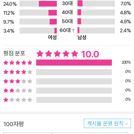
30대
사람이 쓸 것 같은 시를 겁도 없이 써 옛날이 그리워서 그립
7.0%
24.0%
40대
다는 말도 막 쓴다 그리고 행복해 불행히도 _「꿈의 대화」 부
4.8%
11.2%
50대
분 “우리라는 말 또한/ 우리에게 얼마나 낡았니” 하는 중얼
4.9%
9.7%
60대
거림은 ‘우리’라는 말의 허망함을 꼬집는다. “아직 새사람이
2.4%
3.4%
여성
남성
되지 못”한 나는 때때로 옛날을 그리워하며 역설적인 행복
에 잠기지만 그 또한 과거를 지나왔기에 가능한 화해의 순간
10.0
평점 분포
이다. 이는 “행복은 옛날 거기/ 아무것도 안 보이던 자리에
100%
있었”다고 회상하면서도 “나를 찾지 않으며/ 옛날을 기억해
0%
주길” 당부하는 시인의 말과 일맥상통한다. 그렇다면 “열심
0%
히 살다가 흉해”(시인의 말)진 모습은 “투명 취급/ 아니면
0%
특별한 취급을 받”(「거짓말」)게 하는 인간과 비인간의 차이
0%
가 실은 개별적인 인간 사이에도 존재하고 있음을 깨달은 시
인이 세상과 불화하며 나로서 존재해왔다는 증거일 테다.
“우리는 어떻게 해도 함께할 수 없”(「젊은 날─우주정류장」)
100자평
게시물 운영 원칙
는 세계의 발화자는 ‘나’로 수렴한다. 신이인이 창조한 “직사