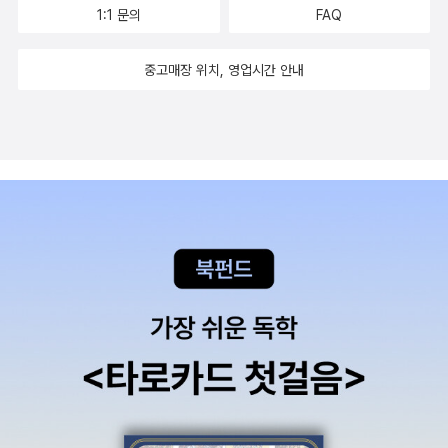
1:1 문의
FAQ
외계인 가족의 춤판은 이후의 매끈한 일상과 대비를 이루며
깊은 인상을 남긴다. “잠시나마 반짝이는 것을 볼 수도 있었
중고매장 위치, 영업시간 안내
겠으나”(「벗어나기」) “잠시 붙들어보려 했는데 흘러가”(「가
오나시의 시」)거나 “잠시 이해하려던 시절이 지나”(「스프
링」)가는 순간을 포착하는 것은 이 시집을 읽는 또하나의 묘
미다. 시인은 그 찰나가 비록 “사는 동안 잠시 날 달래줄 유
희에 지나지 않는다”(「꿈의 도형」) 하더라도 한껏 누리고자
한다. 자신의 산문집에서 말한 바 있듯 “영원한 가짜 아닌 화
악 시들어버리는 진짜의 마음으로”(『이듬해 봄』) 말이다.
“순종적이면서 발칙하고 어수룩하면서 되바라진 화자가 세
계와 어긋나면서도 그에 끼워맞추어지는 시적 순간들은 못
견디게 불편하고 그렇기에 견딜 수 없이 통쾌한 경험을 선사
한다.”(문학평론가 성현아, 해설) 줄곧 ‘나’에서 출발해 허무
한 찰나의 명랑을 획득하는 시편들은 “그러나 사랑을 할 수
는 있다”(「해파리들」)는 문장으로 귀결한다. 「벽난로가(家)