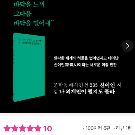
10
100자평 6편
리뷰 1편