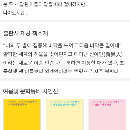
눈 두 개 달린 이들의 말을 따라 걸어갔지만
나아갔지만
갈림길에서 헤어졌지만
이제 나 이쪽에서
출판사 제공 책소개
전해줄 수 있을 것 같아
“너의 두 발에 집중해 바닥을 느껴 그다음 바닥을 밀어내”
행복은 옛날 거기
얄팍한 세계의 허물을 벗어던지고 태어난 신이인(新異人)
아무것도 안 보이던 자리에 있었어
이라는 새로운 이종 인간 나는 툭하면 이상한 애가 됐다. 초
난 열심히 살다가 흉해졌다
등학생 땐 이름보다 외계인이라는 별명으로 자주 불렸다. 중
눈을 세 개 네 개
학교 담임 교사는 나 같은 애랑 잘 지내주는 반 애들에게 선
어쩌면 더 많이 가진 채
생으로서 고맙다는 말을 했었고. 고등학교에 올라가 자기소
여름빛 문학동네 시인선
보이는 것을 이토록 적었으니
개를 하는데 누군가 이상해! 소리쳤다. 누구는 나한테 특이
이해하지 말고
한 척하지 말라고 하고 누구는 내가 특이해서 좋다고 하고
나를 찾지 않으며
누구는 남들처럼 지낼 수 없겠냐고 한숨을 쉬었다. 영문을
옛날을 기억해주길
몰랐다. _2021 한국일보 신춘문예 ‘수상소감’에서 2021년