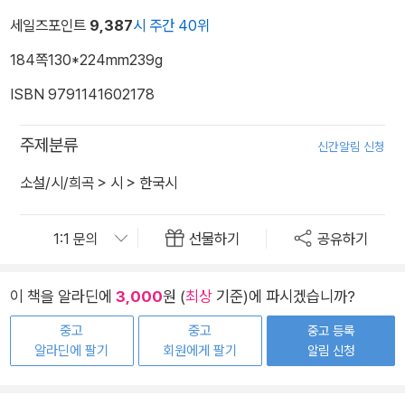
세일즈포인트
9,387
시 주간 40위
184쪽
130*224mm
239g
ISBN 9791141602178
주제분류
신간알림 신청
소설/시/희곡
>
시
>
한국시
선물하기
공유하기
이 책을 알라딘에
3,000
원 (
최상
기준)에 파시겠습니까?
중고
중고
중고 등록
알라딘에 팔기
회원에게 팔기
알림 신청