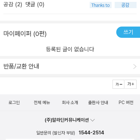
공감 (
2
)
댓글 (0)
있었다. 그들은 잘 닦인 리놀륨 바닥 위에서 하루도 빼놓지
않고 우우, 우우 소리를 지르며 춤을 췄다. 사람들은 경찰에
신고를 했다. 재미있는데, 그냥 두죠, 경찰이 말했다. 영원할
쓰기
마이페이퍼 (0편)
것 같던 기우제였다. 어쩌면 영원하기를 바랐는지도 모른다.
행복했으니까. 이런 행복한 마음으로는 몇 날 며칠을 빌어도
등록된 글이 없습니다
소용없어. 우리는 거짓된 소원을 빌고 있는 거다. 깨달은 그
들은 곧 기우제를 그만두고 집으로 내려갔다. _「외계인 가족
반품/교환 안내
의 시」 부분 하늘에서 비가 내리자 외계인 가족의 옷과 머리
가 볼품없이 젖는다. “엉망진창이 되”어버린 그들은 대머리
에 옷도 입지 않은 채로 “우우, 우우 소리를 지르며 춤을” 추
던 과거를 회상한다. 머지않아 기우제를 끝낸 그들은 다시
로그인
전체 메뉴
회사 소개
출판사 안내
PC 버전
각자의 역할로 돌아간다. 겉보기에만 화기애애한 가짜 가족
의 역할놀이에서 초점을 거두면 신이인이 발견해낸 잠시간
(주)알라딘커뮤니케이션
의 명랑이 보인다. 시 속의 경찰은 사람들의 신고에도 “그냥
1544-2514
일반문의 (발신자 부담)
두죠” 하고 답한다. 공권력조차 개입하지 못하도록 보호받는