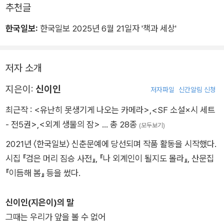
추천글
한국일보:
한국일보 2025년 6월 21일자 '책과 세상'
저자 소개
지은이:
신이인
저자파일
신간알림 신청
최근작 :
<유난히 못생기게 나오는 카메라>
,
<SF 소설×시 세트
- 전5권>
,
<외계 생물의 잠>
… 총 28종
(모두보기)
2021년 〈한국일보〉 신춘문예에 당선되며 작품 활동을 시작했다.
시집 『검은 머리 짐승 사전』, 『나 외계인이 될지도 몰라』, 산문집
『이듬해 봄』 등을 썼다.
신이인(지은이)의 말
그때는 우리가 앞을 볼 수 없어