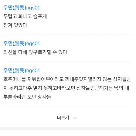
우민(愚民)ngs01
두렵고 화나고 슬프게
잠겨 있었다
우민(愚民)ngs01
최선을 다해 앞구르기할 수 있다.
우민(愚民)ngs01
호주머니를 까뒤집어무어라도 꺼내주었지열리지 않는 상자들받
지 못하고마주 열지 못하고바라보던 상자들빈곤해가는 남의 내
부를바라만 보던 상자들
더보기