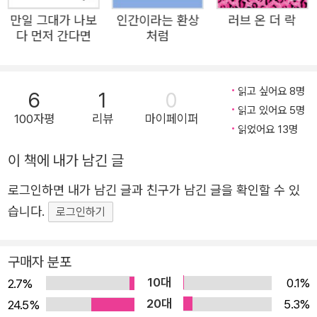
편의 시를 아홉 개의 부로 촘촘하게 나누어 엮는다. 각 부의
만일 그대가 나보
인간이라는 환상
러브 온 더 락
제목에는 수록된 시를 대표하는 한 글자 단어가 붙었다. ‘길’
다 먼저 간다면
처럼
‘옷’ ‘집’ ‘춤’ ‘칼’ ‘별’ ‘피’ ‘밤’ ‘꿈’에 이르기까지 마치 지구에
불시착한 외계인이 처음 배울 법한 쉬운 단어들이 상상력을
자극한다. 더불어 “툭하면 이상한 애가 됐다”는 시인의 신춘
읽고 싶어요 8명
6
1
0
읽고 있어요 5명
문예 수상소감을 떠올리게 되는 이 시집의 표제는 그가 시인
100자평
리뷰
마이페이퍼
읽었어요 13명
으로서 발화하기 원했던 목소리의 본령에 한 발짝 더 가까이
다가섰음을 짐작게 한다. 지구에 사는 ‘이상한 애’가 아닌 빛
이 책에 내가 남긴 글
나는 행성을 유랑하는 ‘외계인’이 되기로 마음먹은 시인. 그
로그인하면 내가 남긴 글과 친구가 남긴 글을 확인할 수 있
의 이름 석 자를 빌려 ‘신이인(新異人)’, 즉 새로운 이종 인
습니다.
로그인하기
간이라 불러보면 어떨까. 한때 우리였다는 말은 얼마나 낡은
표현이니 우리라는 말 또한 우리에게 얼마나 낡았니 별것이
구매자 분포
다 부끄러워 혼자 잔다 예를 들면 이불이 촌스러운 거 한때
10대
우리에게 참 새 이불이었는데 나 아직 새사람이 되지 못했고
0.1%
2.7%
20대
가끔은 헌 시를 써 옛날에 유행했을 것 같은 시를 처음 쓰는
5.3%
24.5%