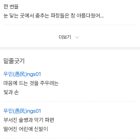
지구는 재미있구나 가족이 이종족일 수 있다니
한 번을
외로워도 홀로 이종족인 편이 낫겠지
눈 닿는 곳에서 춤추는 파장들은 참 아름다웠어
묻지도 따지지도 않는 이해를
살아 있는 것 같았어
오해라는 이름의 가장 큰 이해를
쳐다볼 뿐이었으나
더보기
우주로 쏘아올리는 얼렁뚱땅함이 우리의 같잖은 지구식 다정이
이 광경을 좋아해서 계속 보고 싶은 내가
라면
나에게 남남이었다
이해를 받고 또 받으면서 억울해할 수도 있겠지
밑줄긋기
만일 내가 아닌 남남이었다면
_「꿈의 고백」에서
내가 나의 밖이었다면, 날 안고 붙잡고 그러지 말라고 흔들기라도
우민(愚民)ngs01
했을 텐데
마음에 드는 것을 주우려는
내가 내가 아니었다면……
빛과 손
_「스페이스 오디티」에서
우민(愚民)ngs01
부서진 술병과 악기 파편
떨어진 어린애 신발이