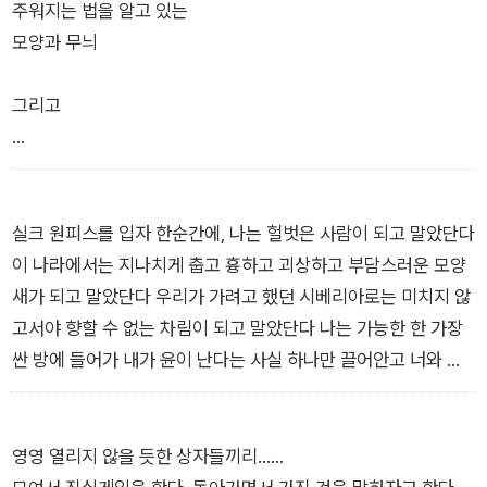
종(種)이 속해 있는 독립된 우주를 펼쳐 보인다.
주워지는 법을 알고 있는
모양과 무늬
그리고
마음에 드는 것을 주우려는
빛과 손
실크 원피스를 입자 한순간에, 나는 헐벗은 사람이 되고 말았단다
(……)
이 나라에서는 지나치게 춥고 흉하고 괴상하고 부담스러운 모양
새가 되고 말았단다 우리가 가려고 했던 시베리아로는 미치지 않
부서진 술병과 악기 파편
고서야 향할 수 없는 차림이 되고 말았단다 나는 가능한 한 가장
떨어진 어린애 신발이
싼 방에 들어가 내가 윤이 난다는 사실 하나만 끌어안고 너와 시
미세하게 움직이며
베리아와 꿈과 맞바꾼 이 사실을 포기하지도 못한 채 거울을 보며
헤이
살았지 사람들은 날 나르시시스트라고 불렀고 말이다
이것이 나의 마음이었다네
_「사치」에서
영영 열리지 않을 듯한 상자들끼리……
내가 고를 수 있는