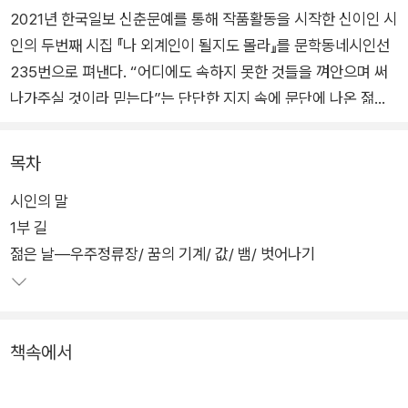
2021년 한국일보 신춘문예를 통해 작품활동을 시작한 신이인 시
인의 두번째 시집 『나 외계인이 될지도 몰라』를 문학동네시인선
235번으로 펴낸다. “어디에도 속하지 못한 것들을 껴안으며 써
나가주실 것이라 믿는다”는 단단한 지지 속에 문단에 나온 젊은
시인은 이듬해 “차분하고 담백한 난동”(조대한 평론가)이라는
평을 받으며 자음과모음 ‘2022 여름의 시’에 작품을 올리고, “아
목차
름답고 불온하고 이상한 ‘성장-시’”(김행숙 시인), “솔직하고 발
시인의 말
칙하게 세상을 날것 그대로 노래하는 시선”(강동호 평론가)이라
1부 길
는 명명과 함께 2022·2024 문지문학상 후보에 연이어 이름을
젊은 날―우주정류장/ 꿈의 기계/ 값/ 뱀/ 벗어나기
올리며 고유하고도 믿음직한 세계를 구축해가고 있음을 증명해
냈다.
첫 시집 『검은 머리 짐승 사전』에서 “인간과 비인간의 다중 우주
책속에서
를 천연덕스럽게 깡총거리며 넘나”(문학평론가 전승민, 해설)들
었던 그는 2년 만에 새로 펴내는 이번 시집을 무대로 개개의 인간