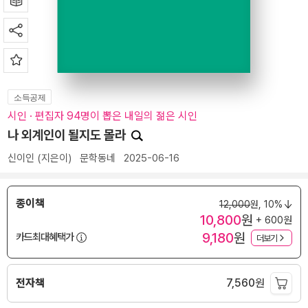
소득공제
시인 · 편집자 94명이 뽑은 내일의 젊은 시인
나 외계인이 될지도 몰라
신이인
(지은이)
문학동네
2025-06-16
종이책
12,000
원,
10%
10,800
원
+ 600원
9,180
원
카드최대혜택가
더보기
전자책
7,560
원