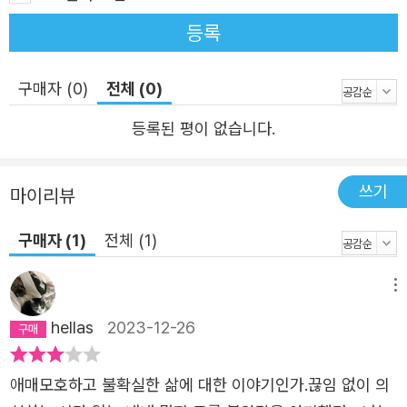
하고 있다. 그런데 주목해야 할 것은 모든 일이 일어난 뒤 그
등록
전을 회상하는 식으로 진행되는 이 시의 제목이 ‘아직은 모
른다’라는 사실이다. 1부의 명사형 제목들 틈에 놓여 있는 이
구매자 (0)
전체 (0)
문장형 제목은 정영효의 시를 읽는 힌트가 되어주는데, 그것
등록된 평이 없습니다.
은 시인이 지어놓은 시의 구조와 관계된다. 앞서 말한 것처
럼 간명한 제목을 내걸고 있는 많은 작품들은 다음과 같은
식으로 이루어져 있다. “그는 아니었는데 그가 될 수도 있다
쓰기
마이리뷰
그는 몰랐는데 남이 알아볼 수 있다”(「외국인」), “줄을 맞출
구매자 (1)
전체 (1)
필요는 없지만 줄을 벗어나면 안 된다 앞을 바라봐야 하지만
앞을 넘어서면 안 된다”(「투어」), “갑자기 건물 안을 뒤지기
메뉴
도 하고 건물 밖을 서성이기도 한다 건물과 상관없는 곳에
있으면// 건물 때문에 달려오기도 한다”(「건물주」). “제목에
hellas
2023-12-26
서 끝나는”(「제목에서 끝나는」, 『계속 열리는 믿음』) 일종의
블랙코미디처럼 읽히기도 하는 이 시편들은 그러나 제목의
애매모호하고 불확실한 삶에 대한 이야기인가.끊임 없이 의