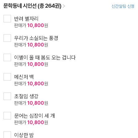
문학동네 시인선 (총 264권)
신간알림 신청
반려 별자리
판매가
10,800
원
우리가 소실되는 풍경
판매가
10,800
원
이별이 올 때 봄도 오는 겁니다
판매가
10,800
원
메신저 백
판매가
10,800
원
초절임 생강
판매가
10,800
원
문어는 심장이 세 개
판매가
10,800
원
이상한 밤