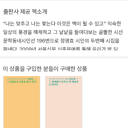
출판사 제공 책소개
“나는 맞추고 나는 쌓는다 이것은 벽이 될 수 있고” 익숙한
일상의 풍경을 해체하고 그 낱낱을 들여다보는 골똘한 시선
문학동네시인선 196번으로 정영효 시인의 두번째 시집을
펴낸다. 2009년 서울신문 신춘문예를 통해 우리가 발 딛고
있는 현실의 이야기를 유려하게 형상화했다는 평과 함께 등
단한 시인은 첫 시집 『계속 열리는 믿음』(문학동네, 2015)
이 상품을 구입한 분들이 구매한 상품
에서 공동체와 개인의 관계를 탐구하는 동시에 그들이 속한
현실의 공간을 자신만의 구조로 재구성하며 “현재적 일상의
시공간에 스며든 시원적인 것의 흔적을 돋을새김의 필치로
명징하게 드러내 보여”주고 “무심하면서도 첨예하게 절제된
하드보일드 문체와 더불어 철학적 알레고리의 풍모가 스
며”(문학평론가 이찬) 있다는 평을 받은 바 있다. 이번 시집
은 첫 시집 이후 8년이라는 짧지 않은 시간 동안 더욱 집요