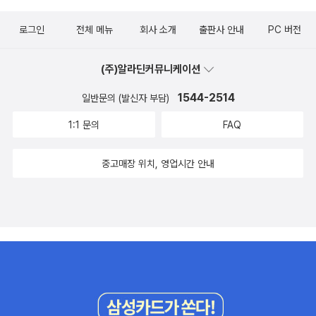
해 시인은 어떤 태도를 취하는가? 이 질문에 대해 시인은
고민하면서 - 최소한으로 전문- 여기가 맞는지 의심할수록
“여전히 설명을 미루고 있다”. 여기에서 설명은 종결, 즉 결
확신을 지우는 약속과 설명을 붙잡고 만나기 직전까지 풍경
로그인
전체 메뉴
회사 소개
출판사 안내
PC 버전
론의 다른 표현이다. 어떤 사태에 직면하여 결론을 내린다는
을 채우며 모든 목적은 입구에서 멈춘다거기는 다른 곳임을
것은 대상이 지니고 있는 잠재성을 부정하는 것, 그리하여
알았는데 나타난다 어디로든 이어지기 위해 드러났고 정확
(주)알라딘커뮤니케이션
변화의 가능성을 봉쇄한다는 의미이다. (…) “확실함을 믿지
하게 믿을 때 가까워진다찾으려고 하면 언제든 앞에 있다 -
1544-2514
일반문의 (발신자 부담)
않는 곳에서는 가장 현명한 해결책을 질문이라고 부른다”는
일층 중2023. dec.#날씨가되기전까지안개는자유로웠고 #
1:1 문의
FAQ
시인의 진술을 신뢰한다면 정영효의 시는 ‘질문’의 시라고
정영효
말할 수 있을 것이다. 또한 “그곳에서는 질문을 찾지 못하고
중고매장 위치, 영업시간 안내
돌아온 일을 생각이라고 부른다”(「언덕을 넘는 사람들」)라는
시인의 말에 동의한다면 정영효의 시는 생각을 위해 ‘설명/
결론’을 유보하는 ‘사유’의 시라고 평가할 수 있을 듯하다. 그
에게 있어서 시적 윤리는 대상에 대해 속단하지 않는 것, 빠
른 결론에 도달하기 위해 잠재성을 봉합하지 않는 것이다. _
고봉준(문학평론가), 해설에서 “아무것도 묻지 않는 게 가장
평화로운 광경”임을 알면서도 끝끝내 뾰족한 질문을 던지고