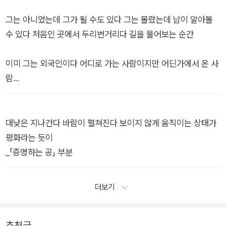
한 사람을 쫓아낼 때까지 모두 성실히 일하게 했다 모두 걱정 없
이 살도록 했다
그는 아니었는데 그가 될 수도 있다 그는 몰랐는데 남이 알아볼
수 있다 처음인 곳에서 두리번거리다 길을 물어보는 순간
빛을 모르고 어둠을 따르듯 오랫동안 이어지는 이야기 속의 평화
_「추방」 부분
이미 그는 외국인이다 어디로 가는 사람이지만 어딘가에서 온 사
람
발음이 당신을 증명합니다 외모가 당신을 보여줍니다, 라고 설명
하지 않아도
대낮은 지나간다 바람이 펼쳐진다 보이지 않게 움직이는 상태가
평화라는 듯이
(…)
_「증명하는 공」 부분
대부분의 그는 없는데 일부의 그가 드러난다 그는 확신하지 않았
더보기
는데 미리 그가 정해져 있다 오늘 왔다고 말하면
언제 돌아갈 거냐고 묻는 사람을 만나게 될 것이다
추천글