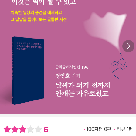
6
100자평 0편
리뷰 1편