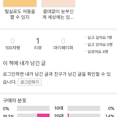
하고 골똘해진 시선으로 일상을 들여다보고 탐구하는 데 천
털실로도 어둠을
쓸데없이 눈부신
착해온 그의 신작 시 50편을 엮어냈다. 거기가 어디냐고 물
짤 수 있지
게 세상에는 있어
어보면 나타난다 어디까지 가야 하는지 알지 못해도 약속이
요
있고 설명이 있어서 (…) 거기는 다른 곳임을 알았는데 나타
난다 어디로든 이어지기 위해 드러났고 정확하게 믿을 때 가
읽고 싶어요 1명
0
1
0
읽고 있어요 0명
까워진다 찾으려고 하면 언제든 앞에 있다 _「일층」에서 이번
100자평
리뷰
마이페이퍼
읽었어요 4명
시집에서 가장 먼저 눈에 띄는 것은 전에 비해 더욱 간명해
진 각 시편의 제목들이다. 시집의 문을 여는 「일층」을 비롯해
이 책에 내가 남긴 글
「기숙사」 「블록」 「외국인」 등 수록 시 대부분이 단순한 제목
로그인하면 내가 남긴 글과 친구가 남긴 글을 확인할 수 있
을 통해 그 내용을 먼저 제시하는 것처럼 보인다. 그러나 이
습니다.
로그인하기
러한 판단은 시집의 제목인 ‘날씨가 되기 전까지 안개는 자
유로웠고’(「아직은 모른다」)를 경유하며 전복되는데, 제목이
구매자 분포
말하는바 날씨가 됨으로써 안개가 자유를 빼앗겼듯 일층 역
10대
시 그 정의에 따라 ‘여러 층으로 된 것의 맨 첫째 층’을 뜻하
0%
0%
20대
는 ‘일층’이 되는 순간 자유를 박탈당할 것이기 때문이다. 즉
1.4%
19.3%