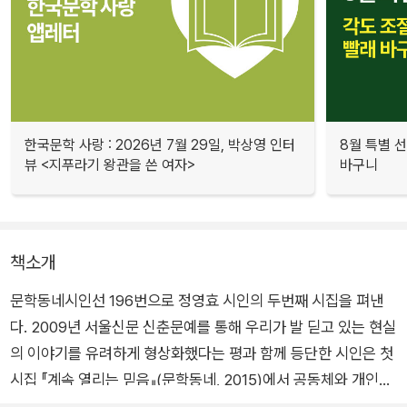
한국문학 사랑 : 2026년 7월 29일, 박상영 인터
8월 특별 선
뷰 <지푸라기 왕관을 쓴 여자>
바구니
책소개
문학동네시인선 196번으로 정영효 시인의 두번째 시집을 펴낸
다. 2009년 서울신문 신춘문예를 통해 우리가 발 딛고 있는 현실
의 이야기를 유려하게 형상화했다는 평과 함께 등단한 시인은 첫
시집 『계속 열리는 믿음』(문학동네, 2015)에서 공동체와 개인의
관계를 탐구하는 동시에 그들이 속한 현실의 공간을 자신만의 구