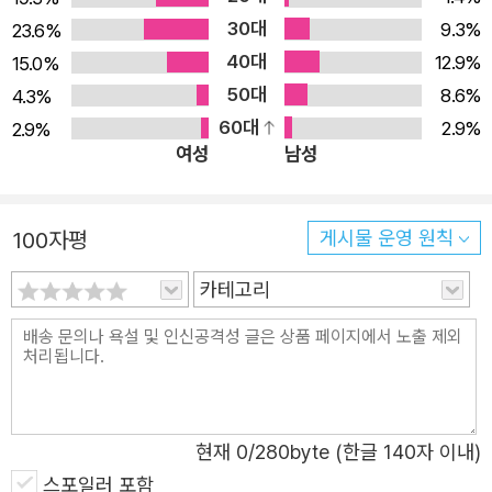
30대
정의함으로써 그 대상은 하나의 의미로 고정되고 구속되는
9.3%
23.6%
40대
것이다. 때문에 정영효는 ‘자유를 박탈당하기’ 전의 상태를
12.9%
15.0%
50대
골똘히 응시하는 것인지도 모른다. 그런가 하면 “거기가 어
8.6%
4.3%
60대
디냐고 물어보면 나타난다”는 시의 첫 문장을 통해 우리는
2.9%
2.9%
여성
남성
시가 지시하는 것이 이미 존재하는 보통명사로서의 일층이
아니라 이를 의심하고 질문하여 되짚을 때 나타나는 대상임
을 확인할 수 있는데, 이와 관련해 시집의 제목을 담고 있는
100자평
게시물 운영 원칙
시 「아직은 모른다」를 눈여겨볼 수 있다. 울타리를 넘기 전까
카테고리
지 염소는 온순했다 의심하기 전까지 거짓은 단순했다 무서
워지기 전까지 표정은 희박했으며 선택하기 전까지 분명히
기회가 있었다 말하지 못해서, 말보다 자신이 더 확실해서
드러나기 전까지 증거는 숨어 있었다 날씨가 되기 전까지 안
개는 자유로웠고 외국인으로 불리기 전까지 그는 어느 도시
현재
0
/280byte (한글 140자 이내)
의 시민이었다 _「아직은 모른다」에서 시는 “울타리를 넘기
스포일러 포함
전” “선택하기 전” “날씨가 되기 전”의 상황에 대해 이야기