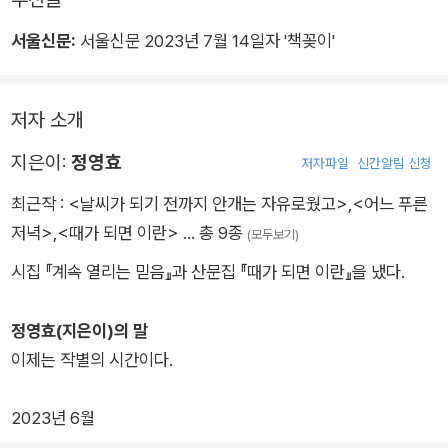
_「외국인」 부분
서울신문:
서울신문 2023년 7월 14일자 '책꽂이'
저자 소개
지은이:
정영효
저자파일
신간알림 신청
최근작 :
<날씨가 되기 전까지 안개는 자유로웠고>
,
<어느 푸른
저녁>
,
<때가 되면 이란>
… 총 9종
(모두보기)
시집 『계속 열리는 믿음』과 산문집 『때가 되면 이란』을 냈다.
정영효(지은이)의 말
이제는 작별의 시간이다.
2023년 6월