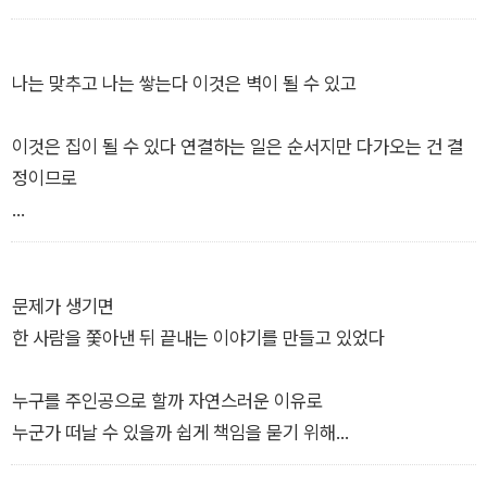
(…)
나는 맞추고 나는 쌓는다 이것은 벽이 될 수 있고
거기는 다른 곳임을 알았는데 나타난다 어디로든 이어지기 위해
드러났고 정확하게 믿을 때 가까워진다
이것은 집이 될 수 있다 연결하는 일은 순서지만 다가오는 건 결
정이므로
찾으려고 하면 언제든 앞에 있다
_「일층」 부분
(…)
이것은 계획할 수 있으며 이것은 무너질 수 있다 정해진 완성을
문제가 생기면
향해 나는 맞추고 나는 쌓으면서
한 사람을 쫓아낸 뒤 끝내는 이야기를 만들고 있었다
_「블록」 부분
누구를 주인공으로 할까 자연스러운 이유로
누군가 떠날 수 있을까 쉽게 책임을 묻기 위해