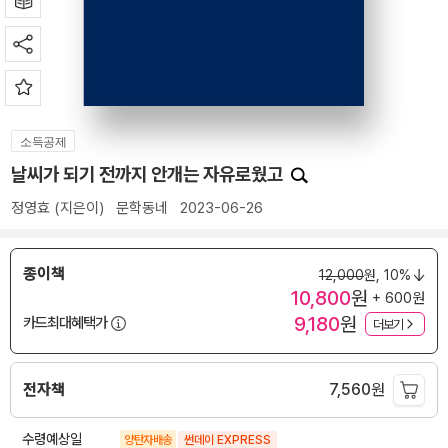
소득공제
날씨가 되기 전까지 안개는 자유로웠고
정영효
(지은이)
문학동네
2023-06-26
종이책
12,000
원,
10%
10,800
원
+ 600원
9,180
원
카드최대혜택가
더보기
전자책
7,560
원
수령예상일
양탄자배송
썬데이 EXPRESS