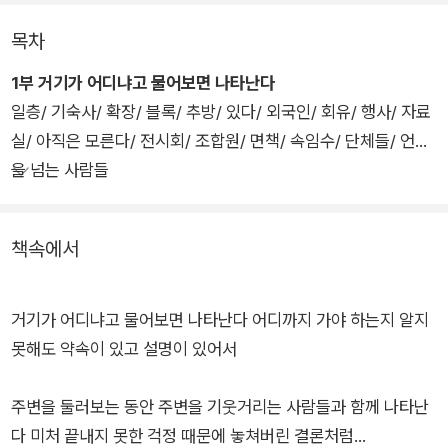
조로 재구성하며 “현재적 일상의 시공간에 스며든 시원적인 것의
목차
흔적을 돋을새김의 필치로 명징하게 드러내 보여”주고 “무심하
1부 거기가 어디냐고 물어보면 나타난다
면서도 첨예하게 절제된 하드보일드 문체와 더불어 철학적 알레
일층/ 기숙사/ 확장/ 블록/ 추방/ 있다/ 외국인/ 회유/ 행사/ 자료
고리의 풍모가 스며”(문학평론가 이찬) 있다는 평을 받은 바 있
실/ 아직은 모른다/ 전시회/ 조합원/ 면책/ 속임수/ 단체들/ 언덕
다.
을 넘는 사람들
이번 시집은 첫 시집 이후 8년이라는 짧지 않은 시간 동안 더욱
2부 이름이 저무는 쪽에
집요하고 골똘해진 시선으로 일상을 들여다보고 탐구하는 데 천
책속에서
착해온 그의 신작 시 50편을 엮어냈다.
거기가 어디냐고 물어보면 나타난다 어디까지 가야 하는지 알지
못해도 약속이 있고 설명이 있어서
주변을 둘러보는 동안 주변을 기웃거리는 사람들과 함께 나타난
다 미처 끝내지 못한 걱정 때문에 놓쳐버린 결론처럼