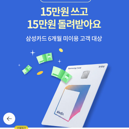
야 마는 정영효 시의 화자는 “비슷한 모습들이 비슷한 일들
을 감추는 평화”로운 상태를 떠나 “나를 드러낸 채 뜨겁게
달리고 싶”(「종착지」)다고 말한다. 그러니 어느새 답하기 어
려운 하나의 거대한 질문이 되어 있는 이 시집 앞에서 우리
는 그저 시인을 따라 “내용이 가리키는 것을 기억”하며 “제
목이 감추는 것을 기다”릴 수밖에 없는 것이다. “문으로 들
어서면 문밖의 질문으로 가득차버리는 곳”(「자료실」)에서,
간명하게 놓여 있는 제목은 지워버리고 그 내용만을 맞추고
쌓으면서. 그렇게 쌓아올린 것을 다시 또 부수고 골똘히 들
여다보면서. 그 마음은 또 무엇이라 부를 수 있을까? 아직은
모른다. 다만 그 “이름이 저무는 쪽에”(「도달할 미래」) 선 우
리가 비로소 “조금 더 먼 곳에 도착”(「종착지」)할 것임은 알
수 있다. ◎ 정영효 시인과의 미니 인터뷰 Q1. 첫 시집 『계속
열리는 믿음』 이후 8년 만에 두번째 시집 『날씨가 되기 전까
뒤로가
기
지 안개는 자유로웠고』를 출간하셨어요. 그동안 어떻게 지내