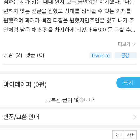
자리를 ‘아직은 모른다’고 비워두는 순간 전혀 다른 의미를
심하는 시가 읽는 내내 뭔지 모를 불안감을 야기했다.- 나는
지니게 된다. 문학평론가 고봉준이 짚어 보였듯 정영효의 시
변하지 않는 얼굴을 원했고 상대를 짐작할 수 있는 의지를
에서는 “진술의 내용이 아니라 진술의 방식이, 특정한 대상
원했으며 과거가 빠진 다짐을 원했지만주인은 없고 내가 주
이 아니라 세계와 대면하는 시인의 자세가 그 자체로 중
인처럼 남은 채 상점을 차지하게 되었다 무엇이든 구할 수
요”(해설에서)하다는 점을 떠올린다면, 이 시들은 한 편의
있다고 믿어던 곳인데진실이라곤 나를 둘러싼 고민과 과기
더보기
의미심장한 수수께끼, 곧 질문이 된다. 다시 말해 이 제목들
대가 사라진 물음뿐이었다 정적이 사라지길 기다리는 동안
공감 (
2
)
댓글 (0)
은 시에 대한 대답이 아닌 시를 향한 질문으로 환원되는 것
- 거래 중- 계속 시도한다면 멈추기 힘든 다짐이 아무도 없
이다. 그렇다면 이때 “누군가 가르쳐주는 길을 겨우 알아”듣
는 자리를 지키기 시작했다 - 아무도 없다 중- 우리는 오랫
고 “계속 두리번거리는”(「외국인」) 이는 누구일까? “이것은
동안 반응했다 싸움을 두려워했고 결론을 조심했고 뒤바뀌
쓰기
마이페이퍼 (0편)
벽이 될 수 있고// 이것은 집이 될 수 있다” “이것은 계획할
길 바라면서 함부로 예상하고 있었다 우리는 성장하는 우연
수 있으며 이것은 무너질 수 있다”(「블록」)의 ‘이것’은 무엇
을 기다렸으며 정해진 밤과 익숙한 음악 쪽으로 분명히 따라
등록된 글이 없습니다
일까? 정영효의 시는 ‘이것’이 무엇인지 단정하기보다는 그
가고 있었다 변명을 숨긴 채 다른 말을 찾기 위해 고민했고
저 “끝을 열어”(「명분」)둘 뿐이다. 그럼으로써 고정되지 않
아무에게나 친절하게 손을 내밀려 필요한 만큼만 확실해지
반품/교환 안내
은 풍부한 의미들이 새롭게 싹틀 수 있도록. “날씨가 되기 전
기로 했다 우리는 오랫동안 서로를 이해하면서 의심을 지킬
까지 안개는 자유로웠고”라는 진술에 등장하는 ‘안개’에 대
수 있었다 언제든 예외가 되지 않기를 바라면서 최소한으로