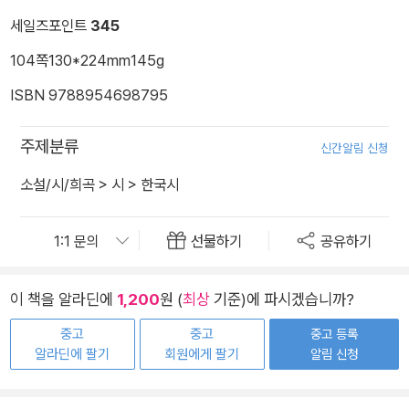
세일즈포인트
345
104쪽
130*224mm
145g
ISBN 9788954698795
주제분류
신간알림 신청
소설/시/희곡
>
시
>
한국시
선물하기
공유하기
이 책을 알라딘에
1,200
원 (
최상
기준)에 파시겠습니까?
중고
중고
중고 등록
알라딘에 팔기
회원에게 팔기
알림 신청