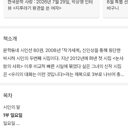
한국문학 사랑 : 2026년 7월 29일, 박상영 인터
8월 특별 선
뷰 <지푸라기 왕관을 쓴 여자>
바구니
책소개
문학동네 시인선 80권. 2008년 「작가세계」 신인상을 통해 등단한
박시하 시인의 두번째 시집이다. 지난 2012년에 펴낸 첫 시집 <눈사
람의 사회> 이후 비교적 빠른 시일에 묶였다 싶은 그녀의 신작 시집
은 <우리의 대화는 이런 것입니다>라는 제목으로 3부로 나뉘어 총 5
2편의 시가 담겨 있다.
목차
박시하 시인의 이번 시집은 흰 돌과 검은 돌을 마주한 바둑판을 사이
에 둔 너와 나, 다시 말해 삶과 죽음의 표방으로 크게 비유할 수 있을
시인의 말
듯하다. 이는 다시 말해 시의 근원을 자문자답하는 과정이라 말할 수
1부 일요일
도 있겠다. 그래서인지 고함보다는 침묵이, 입보다는 귀의 입장에서
일요일