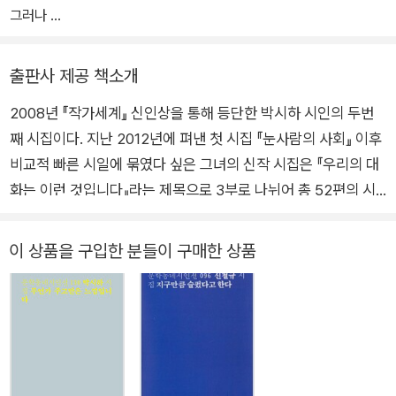
그러나
그러므로 다시 여기의 시간에게
시간에 스민 슬픔에게
출판사 제공 책소개
아빠에게
2008년 『작가세계』 신인상을 통해 등단한 박시하 시인의 두번
이 시집을 드린다.
째 시집이다. 지난 2012년에 펴낸 첫 시집 『눈사람의 사회』 이후
2015년 겨울
비교적 빠른 시일에 묶였다 싶은 그녀의 신작 시집은 『우리의 대
화는 이런 것입니다』라는 제목으로 3부로 나뉘어 총 52편의 시
가 담겨 있다. 박시하 시인의 이번 시집은 흰 돌과 검은 돌을 마주
한 바둑판을 사이에 둔 너와 나, 다시 말해 삶과 죽음의 표방으로
이 상품을 구입한 분들이 구매한 상품
크게 비유할 수 있을 듯하다. 이는 다시 말해 시의 근원을 자문자
답하는 과정이라 말할 수도 있겠다. 그래서인지 고함보다는 침묵
이, 입보다는 귀의 입장에서 읽히는 시로 보이는데, 애써 참아보
려 하지만 정독하고 났을 때 남는 ‘슬픔’이라는 단어가 참 절절히
도 만져진다. 눈물은 주지 않고 눈물이 떨어졌다 말아버린 페이지
만을 우리에게 읽게 하는 배려, 그 감춤은 박시하 시가 주는 미덕