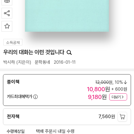
소득공제
우리의 대화는 이런 것입니다
박시하
(지은이)
문학동네
2016-01-11
종이책
12,000
원,
10%
10,800
원
+ 600원
9,180
원
카드최대혜택가
더보기
전자책
7,560
원
수령예상일
택배 주문시 내일 수령