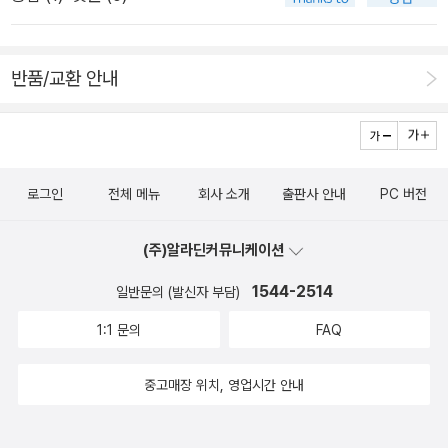
수 없다.
아래 천천히 시드는 방앗잎들처럼 가볍게 오고 싶지 않습니다
어진 주인공들은 그 자체로 굉장한 볼거리다. 그런데 이 페이퍼
야 아무것도 슬프지 않을 거야 (50쪽) 밤 내가 가장 슬펐을 때
가볍게 가고 싶지 않습니다 정말입니다 나는 내가 좋습니다 당신
커팅들이 200여 페이지에 서로 겹쳐지며 하나의 무대를 완성한
가 검고 탁하다고 해서 밤이 밤이 아닐 것을 바랄 수는 없었다 (7
도 당신이 좋습니까 (30쪽) 이런 고백을 받고 싶다. 아니, 당신
다. <레베카의 작은 극장>은 치밀하게 계산된 페이퍼 커팅을 겹
반품/교환 안내
8쪽) 어쩌면 당신은 이렇게 따질지도 모른다. 이렇게 우울하고
에게 이 시를 빌려 고백하고 싶다. 봄에만 만날 수 있는 꽃들이 피
겹이 쌓아 올려 만든 하나의 완벽한 오브제라 할 수 있다. -알라
어두운 시가 어떻게 삶을 치유할 수 있느냐고. 작은 어둠이 큰 어
어나면 사람들은 꽃마주을 나갈 것이고 누군가는 깊은 밤 이런 시
딘 책소개 신의 피가 섞인 탓에 저주를 대물림받은 호천서 황
둠과 만났을 때 그것의 존재는 미미하다. 밤에도 강렬한 태양은
를 외고 읊을 수도 있겠다. 종잇장처럼 가벼웠을 몸, 마지막 봄일
제'무 환 류휘'.그에게, 운명에 의해 신의 아이'낙 성 천유하'가 눈
존재하고 있다는 사실을 우리는 잊지 말아야 한다. 짙은 슬픔은
까 두려운 마음을 숨긴 채 어머니에게 봄을 보여주고 싶은 마음이
꽃처럼 내려왔다.“이제 말해 보아라. 아까부터 왜 그리 이상하게
옅은 슬픔을 밝게 만든다. 과연 슬픔 없는 세상은 아름다울까. 우
로그인
전체 메뉴
회사 소개
출판사 안내
PC 버전
밤을 환하게 비추었을 터. 애절하고 아프다. 밤 벚꽃 꽃이
구는지.”그녀의 달큼한 숨결이 닿았다. 휘는 눈을 질끈 감았
리가 보고 느끼는 아름다움은 말과 슬픔을 삼키며 온몸으로 세상
활짝 피었다는 소식을 듣고 일부러 며칠을 더 지체했습니다 당신
다.“조금만 물러나 주시면 안 되겠습니까?”유하는 잠시 생각해
(주)알라딘커뮤니케이션
을 지키며 살아가는 이들이 있기에 가능한 건 아닐까. 여하튼 나
을 업고 천변에 나옵니다 오늘밤 저 꽃들도 누군가의 등에 얌전히
보았다.“싫어.”그녀의 손가락이 그의 입술에 닿아 입술과 손가락
는 박시하의 시집이 참 좋다.
1544-2514
일반문의 (발신자 부담)
업혀 있습니다 어둠 속에서 한 나무가 흘러내리는 꽃을 몇 번이
마디가 맞물렸다.손끝에 휘의 따스한 숨결이 닿았다.휘는 손을 올
고 추슬러올립니다 무거운데 이젠 나 좀 내려다오, 아범아 내려
1:1 문의
FAQ
려 물러서는 그녀의 손목을 낚아챘다.“시험하시는 겁니까?”
다오 피어 있을 때보다 떨어질 때 더 아름다운 꽃이 있습니다 당
“응?” “이런 장난, 하지 마십시오.”눈꽃의 구원을 원하는 또 다른
신을 업고 나무에 올라 풀쩍, 뛰어내렸습니다 (65쪽) 사랑 늦
중고매장 위치, 영업시간 안내
저주받은 자,“아가씨, 오늘은 건드릴 수 없겠어. 다음을 기약하
은 저녁, 텅 빈 학교 운동장에 나가 철봉에 매달려본다 너는 나
지.”적호국 황제 '파천 서유열'.“신의 힘을 갖고 있다 속이려 해도
를 있는 힘껏 당겨본 적이 있는가 끌려오지 않는 너를 잡고 스스