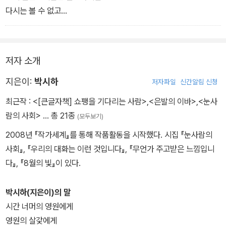
다시는 볼 수 없고
답장을 보내는 대신
기억할 수도 없는
점점 얕아지는 강물 위에서
유일한 여름이었습니다
푸른 배의 꿈을 꾸었다
저자 소개
단 한 번의 꿈으로
슬픔을 믿을 수는 있었지만
이상한 희망을 가진 것입니다
지은이:
박시하
저자파일
신간알림 신청
어떤 기도가 입술을 만드는지 알 수 없었다
노란 뱀이 벗어놓은 허물 같은
최근작 :
<[큰글자책] 쇼팽을 기다리는 사람>
,
<은발의 이바>
,
<눈사
반투명한 사실에 대한
람의 사회>
… 총 21종
(모두보기)
먼 강변에 있는 사람에게 입술을 떼어 보냈다
2008년 『작가세계』를 통해 작품활동을 시작했다. 시집 『눈사람의
입술이 얼마 남지도 않았는데
그 여름에 세계는
사회』, 『우리의 대화는 이런 것입니다』, 『무언가 주고받은 느낌입니
유리병은 너무 뜨거웠다
저녁의 거울처럼 두렵고
다』, 『8월의 빛』이 있다.
-「일요일」 전문
훌륭한 죽음이 되어갔습니다
-「여름의 주검」전문
박시하(지은이)의 말
시간 너머의 영원에게
영원의 살갗에게