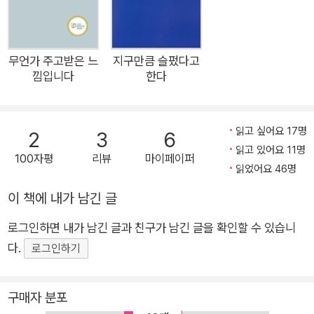
가운데 으뜸인데 도통 엄살을 모르고 도통 수다를 모르는 그녀의
시에서 우리가 발견하는 건 가볍고 무심한 깃털 한 개다. 그러나
그 가뿐한 무게가 내 호주머니 속에 들어오는 사이 우리는 각자의
무언가 주고받은 느
지구만큼 슬펐다고
낌입니다
한다
시심 안에서 크게 부푸는 새의 한살이를 스스로 겪어내는 경험을
감내하게 될 것이다. 안의 소요는 오래 묵직할 것이다.
읽고 싶어요 17명
2
3
6
읽고 있어요 11명
100자평
리뷰
마이페이퍼
읽었어요 46명
이 책에 내가 남긴 글
로그인하면 내가 남긴 글과 친구가 남긴 글을 확인할 수 있습니
다.
로그인하기
구매자 분포