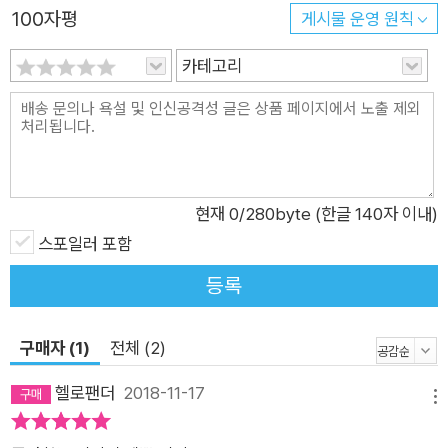
100자평
게시물 운영 원칙
카테고리
현재
0
/280byte (한글 140자 이내)
스포일러 포함
등록
구매자 (1)
전체 (2)
헬로팬더
2018-11-17
메뉴