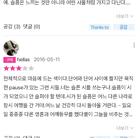
에. 슬픔은 느끼는 것만 아니라 어떤 사물처럼 가지고 다닌다.그
것은 감각을 너머 소유되기도 한다. 시적 화자 자신의 감정으로
더보기
그치는 것이 아니라 슬픔이 객관화하는 되는 과정일까. 하지만 슬
공감 (
3
)
댓글 (0)
픔은 단순히 감정이나 어떤 모호한 사물로만 남지 않는다. 그것은
타인(당신)이나 저편을 열고 잇는 매개로 등장한다. 박시하의 슬
픔은 단조롭되 단순하지 않다. 다양하게 말 건넨다. 슬픔은 또 다
메뉴
른 가능성일까. 아님 가능성의 조건일까.밤의 공원에서캄캄한 밤
hellas
2016-05-11
의 공원에서유서를 썼다기분이 좋았다맹꽁이가 커다랗게 울고
있었다두 남자가 배드민턴을 치고 있었다셔틀콕이 어둠 속을밤
전체적으로 마음에 드는 색이다.단어와 단어 사이에 짧지만 묵직
의 흰 새처럼잊어버린 새의 이름처럼 날아갔다아이들이 텅 빈 미
한 pause가 있는 그런 시들.너는 슬픈 시를 쓰는구나.슬픔이 시
끄럼틀을 타고 있었다그들은 내가 편지를 보낸나 없는 세계에서
가 되었으니 안 슬퍼야 할 텐데.시가 된 슬픔은 어느 다른 나라로
왔다나는 유서를 밤의 공원에벤치 아래의 어둠 속에 묻었다두런
잠시 여행을 간 거야.어느 날 건강히 다시 돌아올 거란다. - 일요
두런 말소리가 들렸다내가 어딘가로 떠났고이 세계로는 두 번 다
일 중종종 다른 영혼과 어깨동무를 했다별이 그늘을 비추는 것처
시 돌아오지 않는다는 이야기였다긴 한숨 소리가 번져나갔고나
럼우린 당연하고 미약했다 - 묘비들 중언젠가 삶은 사라지게 될
는 유서를 어디 묻었는지 잊어버렸다그 밤의 공원도 잊었다나를
더보기
거야아무것도 슬프지 않을 거야 - 구체적으로 살고 싶어 중내가
잊었다새의 이름을 잊듯이보드카 레인한 번의 아침마다한 번의