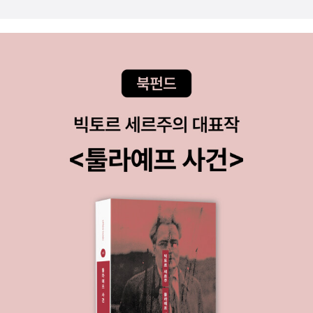
소용없습니다. 당신은 가짜이니까요!”류휘에게 남모를 감정을 품
로의 힘으로 끌려가본 적이 있는가 당기면 당길수록 너는 가만
은 대신관 '서란'.이들의 얽히고설킨 운명은 어떻게 풀려나갈 것
히 있고 오늘도 힘이 부쳐 내가 너에게 부들부들 떨면서 가는
인가 -알라딘 책소개 강한주의 로맨스 소설. 강한주 작
길 허공 중 디딜 계단도 없이 너에게 매달려 목을 걸고 핏발 선
가는 이 작품에서 천재 피아니스트와 그를 둘러싼 인물들을 통해
너의 너머 힘들게 한번 넘겨다본 적이 있는가 (82쪽) 좋은 시가
성장과 사랑, 애증의 관계를 담담히 풀어나갔다. 십삼 년에 걸쳐
많다. 물론 주관적인 평가다. 『구구』란 제목만 보고는 어떤 시가
서도 끊어지지 않는 사람과 사람의 관계와 남녀의 사랑, 그리고
있을까 궁금했다. 처음 만나는 시집에 대한 편견 혹은 경계(?)하
우정을 말하고 있다.이 작품은 강한주 작가의 처녀작으로 피아니
고 해야 할까. 펼쳤더니 다정했고 친근했다. 익숙한 일상이 거기
스트의 고뇌를 로맨스 속에 잔잔히 풀어내며, 글 곳곳에 상세한
있었고 그리움이 있었고 함께 읽고 싶은 시가 있었다. 3월이 지나
음악적 정보도 소개해 쏠쏠한 즐거움을 주고 있다. 피아니스트의
면 곧 잔인한 4월이 온다. 잔인한 슬픔이 있다. 시를 읽는 시간,
광기와 사랑, 그리고 미처 말로 다 풀지 못한 고뇌들이 다양한 피
슬픔이 조금은 약해지면 좋겠다. 그럴 수 없는 슬픔이라는 걸 알
아노곡, 음악에 소개 돼 읽는 즐거움도 선사한다. -알라딘 책소
면서도 그런 바람을 버릴 수 없다.
개 칼럼니스트 사카이 준코가 8년 반 동안 <슈칸분슌
>에 연재한 '독서 일기'를 엮은 책. 그날그날 책방에서 공수한 따
끈따끈한 신간 세 권씩, 237권의 책을 산문 79편에 담았다. 만화
책일 때도 있고 묵직한 고전일 때도 있다. 문학은 물론이고 뜨개
질, 요리, 잡초의 생태, 철도, 역사, 소녀 잡지, SM에 결박까지 다