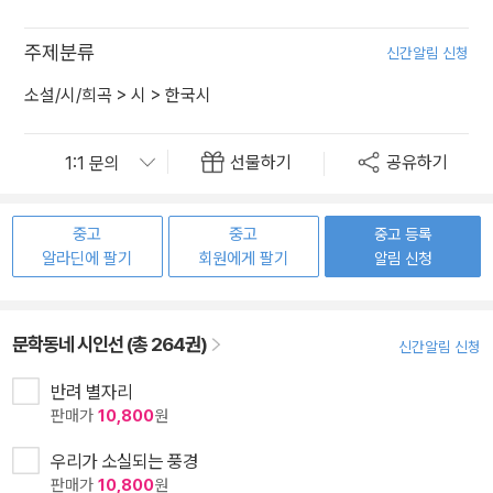
주제분류
신간알림 신청
소설/시/희곡
>
시
>
한국시
선물하기
공유하기
중고
중고
중고 등록
알라딘에 팔기
회원에게 팔기
알림 신청
문학동네 시인선 (총 264권)
신간알림 신청
반려 별자리
판매가
10,800
원
우리가 소실되는 풍경
판매가
10,800
원