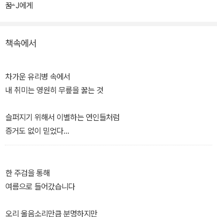
읽히는 시로 보이는데, 애써 참아보려 하지만 정독하고 났을 때 남는
꿈-J에게
'슬픔'이라는 단어가 참 절절히도 만져진다.
책속에서
눈물은 주지 않고 눈물이 떨어졌다 말아버린 페이지만을 우리에게 읽
게 하는 배려, 그 감춤은 박시하 시가 주는 미덕 가운데 으뜸인데 도통
엄살을 모르고 도통 수다를 모르는 그녀의 시에서 우리가 발견하는
차가운 유리병 속에서
건 가볍고 무심한 깃털 한 개다. 그러나 그 가뿐한 무게가 내 호주머니
내 취미는 영원히 무릎을 꿇는 것
속에 들어오는 사이 우리는 각자의 시심 안에서 크게 부푸는 새의 한
살이를 스스로 겪어내는 경험을 감내하게 될 것이다. 안의 소요는 오
슬퍼지기 위해서 이별하는 연인들처럼
래 묵직할 것이다.
증거도 없이 믿었다
“너는 슬픈 시를 쓰는구나.
슬픔이 시가 되었으니 안 슬퍼야 할 텐데.
한 주검을 통해
시가 된 슬픔은 어느 다른 나라로
여름으로 들어갔습니다
잠시 여행을 간 거야.
어느 날 건강히 다시 돌아올 거란다.”
오리 울음소리만큼 분명하지만