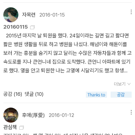
것 같으니까. ‘잠이 고여 있는 밤이다. 누군가를 잃어버릴 것 같
루만지는 손길을 느낀다. 죽은 자들이 모여 있는 공간이 아름다운
은 밤이다. 상실감은 상실 이전에도 가능한, 불완전한 사건이다.
건 그들을 기억하는 산 자가 있기 때문인지도 모른다. 박시하는
자목련
2016-01-15
메뉴
당신은 모순을 사랑한다. 모순이 당신을 뒤흔드는 만큼. 누구나
슬픔을 슬픔을 쪼개어 그것이 지닌 빛의 아름다움을 아는 시인이
20160115
태어나본 적도 없으므로 죽어지지 않는 책들을 가지고 있다. 누구
다. 무거운 그림자를 가볍게 들어 올리는 슬픔의 힘을 아는 시인
2015년 마지막 날 퇴원을 했다. 24일이라는 길면 길고 짧다면
나 무언가를 쓰는 공간을 갖고 있고, 당신에게 그 공간은 늙을 기
이다. 박시하는 그것을 알기 위해 얼마나 많은 슬픔을 기쁨으로
짧은 병원 생활을 뒤로 하고 병원을 나섰다. 해넘이와 해돋이를
회도 갖지 못한 나무의 몸으로 지은 책상이다. 책상은 온전히 책
받아들였을까. 묘비들 깊고 둥근 침묵 아래 영혼만으로 울 수
보러 가는 흥분을 숨기지 않고 달리는 수많은 자동차들과 함께 고
들을 받쳐 앉고 있으나, 시인에게 책상이란 자신을 받쳐 안은 또
있던 한때였다 종종 다른 영혼과 어깨동무를 했다 별이 그늘을
속도로를 지나 큰언니네 집으로 도착했다. 큰언니 아파트에 있기
다른 종이에 다름 아니다.’ (149쪽, 이이체의 글) 책상이라는
비추는 것처럼 우린 당연하고 미약했다 벤치에 앉아 잠들거나 나
로 했다. 열을 안고 퇴원한 나는 고열에 시달리기도 했고 항생제
사물이 시인에게는 시가 아니라 종이와 같은 것이었다. 책상에 대
비를 따라 날고 꽃의 심장에 들락거렸다 죽어서도 살았지만 서
사용으로 인해 발진과 가려움과 함께 지냈다. 익숙한 반응이었지
한 집착 혹은 애착이 시가 되고 문학이 되고 삶으로 확장된 것이
로를 기억하지는 않았다 묘지의 길은 묘지의 길로만 났으므로 삶
더보기
만 친숙해지기는 어려운 시간이었다. 퇴원 일주일 후에는 가까운
다. 책상에 앉은 시간이 길어질수록 잡념이 늘어나는 나와 달리
의 악취를 표백하며 죽은 자의 이름으로 산 자의 이름을 대신 썼
공감 (
16
)
댓글 (10)
병원에서 몇 가지 피검사를 했고 결과는 나쁘지 않았다. 다시 일
시인은 상념이 시로 피어난다. 시인에게 책상은 저마다 다른 추억
다 엔딩 없는 흑백영화를 관람하는 다정한 우리가 늘어선 탈색된
주일이 지났고 외래로 병원을 찾았다. 역시 피검사와 엑스레이를
을 불러왔고 다른 의미였다. 나만의 책상을 갖고자 했던 열망이
사진을 한 장씩 받았다 느린 비와 함께 전주곡 같은 햇살이 쏟아
찍고 1시간 30분 가까이 기다렸다 의사를 만났다. 염증 수치를
있었고, 결코 잊을 수 없는 기억이 존재했고 설명하기 어려운 불
후애(厚愛)
2016-01-12
메뉴
지는 한때였다 (16쪽) 그림자 검은 길 흰 눈 시작되는 나라 먼
비롯한 모든 수치가 괜찮았고 수술 부위도 깨끗하다며 의사는 담
편함이 있었다. 그들은 규격화된 책상과 함께 책상이라는 이미지
관심책
안부 기차의 입김 얼음 레일 위 맨발로 서서 기차가 멈추지 않
담하게 말했다. 간단한 내 질의에 답변을 해주었고 2달 후 CT를
를 말하고자 했다. 그러니까 시인에게 책상은 어디에나 존재했다.