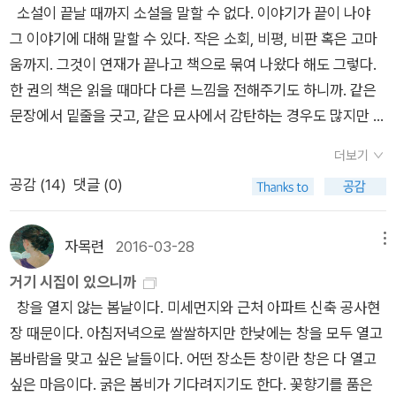
소설이 끝날 때까지 소설을 말할 수 없다. 이야기가 끝이 나야
그 이야기에 대해 말할 수 있다. 작은 소회, 비평, 비판 혹은 고마
움까지. 그것이 연재가 끝나고 책으로 묶여 나왔다 해도 그렇다.
한 권의 책은 읽을 때마다 다른 느낌을 전해주기도 하니까. 같은
문장에서 밑줄을 긋고, 같은 묘사에서 감탄하는 경우도 많지만 언
제나 새로운 책처럼 다가온다. 계간지에서 만난 시를 모두 기억할
더보기
수 있다면, 한 권의 시집에서 읽은 시를 제목만이라도 온전히 나
공감 (
14
)
댓글 (0)
열할 수 있다면, 시집은 펼칠 때마다 같은 시집이 될지도 모른다.
그러나 이야기와 소설이 그러하듯, 시집은 읽을 때마다 더욱 특별
하게 다가온다. 평범했던 시어들이 일상으로 깊숙이 파고들고 어
자목련
2016-03-28
메뉴
제와 같은 오늘의 날씨를 기록하게 만든다. 지난 겨울 눈이 오는
거기 시집이 있으니까
날들이었다. 혼자만의 시간이 많았다. 메일을 확인하려 컴퓨터에
창을 열지 않는 봄날이다. 미세먼지와 근처 아파트 신축 공사현
앉았고 자판 위에 올려진 손가락은 서점을 클릭하고 있었다. 의도
장 때문이다. 아침저녁으로 쌀쌀하지만 한낮에는 창을 모두 열고
하지 않았다. 박시하의 신간을 발견하는 일 따위는. 그래서 반가
봄바람을 맞고 싶은 날들이다. 어떤 장소든 창이란 창은 다 열고
웠고 그래서 마음이 평온했다. 『눈사람의 사회』로 만난 박시하는
싶은 마음이다. 굵은 봄비가 기다려지기도 한다. 꽃향기를 품은