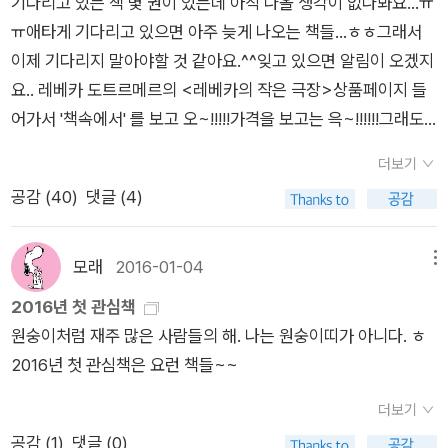
기다리고 있는 책 몇 권이 있는데 아직 나올 생각이 없나봐요...ㅠ
아 소식을 전할 거야 어두운 책 속에서 반 발짝의 무덤 네가 가
찍자고 말했다. 모든 게 감사했다. 생사를 결정하는 수술을 한 건
다른 이름, 다른 모양으로 말이다. ‘책상은 나무를 호명한다. 나
ㅠ애타게 기다리고 있으면 아주 늦게 나오는 책들...ㅎㅎ그래서
린 너 못갖춘마디 슬픔이 그린 그림 기차가 달리지 않아 사라지
아니다. 그러나 8시간 이상의 큰 수술이었다. 수술 후 마취에서
무는 바람을, 바람은 공중을, 공중은 새를 다시 호명할 것이다. 새
이제 기다리지 말아야할 것 같아요.^^잊고 있으면 알림이 오겠지
는 나라 (37쪽) 특히 이런 시가 좋다. 좋아서 정말 미칠 것 같다.
깨어났을 때 의사에게 계획한 대로 수술을 했다는 말을 듣고 감사
는 깃털을, 깃털은 가벼움을, 가벼움은 운동하는 발을, 운동하는
요.. 레베카 도트르메르의 <레베카의 작은 극장>상품페이지 들
무엇이 될 수 있다고 믿는 삶은 얼마나 건강한가. 구체적으로 살
하다는 말을 자주 입에 달고 산다. 이 공간에서는 조카가 나를
발은 강물을, 책상이 떠다닌다. 내 손이 닿았던 책상들이 떠다닌
어가서 '책속에서' 를 보고 오~!!!!!가격을 보고는 윽~!!!!!!그래도
고 싶다니, 이렇게 사랑스럽기까지 한 시라니. 귀엽고 발랄한 시
돌봐주고 있다. 바쁜 아이라서 하루 종일 같이 시간을 보내는 건
다. 침묵들이 떠다닌다.’ (105쪽, 박진성의 글) 나무를 호명하고
제 눈길을 사로잡는 책이어요~ 이번에는 책과 함께 펜슬아트(P
어 덕분에 그 뒤에 감춰진 거인 같은 슬픔은 아무것도 아닌 존재
아니지만 식사를 준비하고 빨래며 내가 필요한 것들을 살핀다. 2
세상의 모든 것들을 호명하는 시인의 책상과 내 책상은 확연히 다
더보기
encil Art)를 올려보아요~검색을 하면 다양한 아트들이 참 많습
가 되고 만다. 저마다 짙은 슬픔을 거느리고 사는 삶을 위로하
주 동안은 아무것도 하지 않고 지냈다. 지나치게 게으름을 부렸
르다. 나에게 책상이란 무엇일까. 나의 책상에서 글이라 할 수 있
공감 (
40
)
댓글 (4)
니다.신기하고 멋진 아트들...눈을 즐겁게 해 주네요.^^알라디너
는 시다. 그렇다고 슬픔이 사라지거나 죽음을 피할 수 있는 건 아
다. 그로 인해 살이 많이 졌고 도토리 같았던 머리카락은 아주 지
는 게 나오지 않는 게 당연하다. 그런 욕망을 키우는 게 잘못인지
분들도 그런신가요?^^감기조심 꼭 하시고, 오늘도 즐겁고 행복
니다. 그러나 슬픔과의 동거에 익숙한 누군가는 안다. 박시하의
저분해졌다. 한 권의 책도 읽지 않았고 낮잠을 자거나 드라마를
도 모른다. 책들과 연필, 볼펜, 가위, 메모지가 너저분하게 자리한
한 하루 되세요.*^^* 3D 펜슬아트에요~아래는 손으로 그린 펜
시가 어떤 치료제보다 강력하다는 걸 말이다. 구체적으로 살고
모래
2016-01-04
메뉴
보거나 침대에서 시간을 보냈다. 새로운 증상은 다리가 붓는다는
내 책상는 책들과 시집 몇 권도 놓여 있다. 이렇게 사랑스러운 시
슬아트이고요.^^ 레베카 도트르메르는 프랑스에서 크게 사랑
싶어 젓가락, 접시, 소시지, 오렌지주스, 달걀…… 그런 것들이
2016년 첫 관심책
것이다. 의사에게 언급했지만 친절한 답은 없었다. 무리하지 않으
를 품은 고영민의 『구구』란 시집도 함께. 명랑 나는 내가 좋습
받는 그림책 작가 중 한 명이다. 작품성과 흥행성을 동시에 거머
될 거야 사물이 된다면 달그락거림을 피할 수는 없겠지만 사랑은
원숭이처럼 재주 많은 사람들의 해. 나는 원숭이띠가 아니다. ㅎ
려고 노력 중이다. 스스로 약속한 리뷰를 지키지 못했고 당분간
니다 당신도 당신이 좋습니까 낮에 당신은 당신에게 뭐라 말합
쥔 일러스트계의 작가로 평가받고 있다. 이 책은 레베카 도트르메
언제나 숨겨지고 수평선은 어둠을 끌어올리지 어둠에서부터 파
2016년 첫 관심책은 요런 책들~~
도 그러할 것이다. 집으로 도착한 택배에 어떤 책이 들어 있는지
니까 밤에 당신은 당신에게 뭐라 말합니까 오늘 당신에게 내 생
르의 모든 작품들을 넘어선 또 하나의 새로운 그림책이다.이 책에
도가 밀려오는 거야 눈물이 나는 건 물새떼처럼 알 수 없고 구름
알지 못한다. 내가 주문한 책인데도 기억이 나지 않는다. 이런 와
각이 잠깐 다녀갔습니까 오늘 나에게 당신 생각이 잠깐 다녀갔습
서는 한 장 한 장 넘길 때마다 새로운 주인공이 등장한다. 1㎜
처럼 멀리 있는 것들 때문이지 가라앉아서 숨을 쉬자 물고기가
더보기
중에 이곳으로 두 권의 시집을 주문했다. 읽을 수 있을까, 장담할
니까 자기 꼬리를 물려고 빙글빙글 도는 강아지처럼 어둔 하늘
정도의 가는 선까지 구현한, 지극히 섬세한 페이퍼 커팅으로 만들
된다면 수영을 피할 수는 없겠지만 언젠가 삶은 사라지게 될 거
공감 (
1
)
댓글 (0)