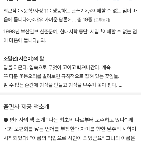
죠
물 줘, 하고 명령하지도 않았고
최근작 :
<문학/사상 11 : 생동하는 글쓰기>
,
<이해할 수 없는 점이 마
끈적끈적하고
자기야, 하고 사랑하지도 않았다
음에 듭니다>
,
<매우 가벼운 담론>
… 총 19종
(모두보기)
부드러운
그녀는 넘어지지 않으려고 어찔 그를 붙들었는데
1998년 부산일보 신춘문예, 현대시학 등단. 시집 『이해할 수 없는 점
우리의 바닥 때문에
그의 몸이 그녀를 휙 감았다
이 마음에 듭니다』 외.
그의 몸이 그녀를 끌어올렸다
작별할 때 우리는 상대방의 손을 흔들고 있다
그녀의 넝쿨이 간신히 그를 붙들었다
조말선(지은이)의 말
입을 잃은 말이 몸을 찢고 나왔다
입을 다문다. 입속으로 무엇이 고이고 빠져나간다. 계속.
날이 갈수록 그가 그를 감아올라가는지
꼭 다문 꽃봉오리를 벌려보면 규칙적으로 접혀 있는 꽃잎들.
그녀가 그를 감아올라가는지 알 수 없었다
알 수 없는 순간에 형식을 만들고 형식을 부수며 꽃이 핀다.
그녀는 그로 인해 꼼짝할 수 없었고
꽃이 진다.
그는 그녀로 인해 꼼짝할 수 없었다
그녀의 얼굴은 그 쪽으로 구부러지고
출판사 제공 책소개
2012년 9월
그녀의 손가락은 그 쪽으로 자라나고
● 편집자의 책 소개 “나는 최초의 나로부터 도주하고 있다” 왜
그녀의 머리카락은 그가 휘어감아 자를 수도 없었다
곡과 보편화를 낳는 언어를 부정한다 차이를 향한 탈주의 시학이
그는 그녀를 벗어날 수 없었다
시작되었다! “이름의 억압으로 시인이 되었군요” 그녀의 이름은
그녀는 그를 돌보기 위해 그를 친친 감아올랐다