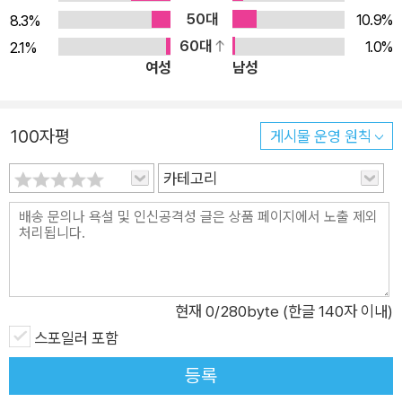
향해 달아나다 이번 시집에서 가장 두드러지는 것은 적극적인 ‘탈
50대
10.9%
8.3%
주’의 이미지다. 그녀는 어째서 탈주를 감행했는가. “성급한 일반
60대
1.0%
2.1%
화”가 “눈과 코와 입이 뭉개진” 괴물의 형상을 만들어내고,(「성
여성
남성
급한 일반화」) “천 개의 공허 천 개의 포만 천 개의 사랑 천 개의
이별”, 이 무궁무진한 “보편성” 사이에서 개별성과 고유성은 철
100자평
저히 무시되기 때문이다.(「천수천안관음보살」) 그녀는 ‘차이’를
게시물 운영 원칙
향해 달아난다. 보편과 상식, 이데올로기, 관습과 제도에 저항하
카테고리
려는 결심이다. 그녀는 “손을 뻗으면 닿는 거리에 평행선을 긋고
있는 내 삶의 형제를 내 삶은 피한다”라고 외친다.(「유사성」) 맨
처음 가계도를 그리던 날부터 나는 까마득히 도주하는 삶을 살고
있다는 것을 (……) 치를 떨 때마다 내게 매달린 잎사귀들이 새파
랗게 질리고 치를 떨 때마다 나를 배반했지만 나는 미덕의 반대편
현재
0
/280byte (한글 140자 이내)
을 선호했으니 그것이 내 도주로의 필수코스였으니 ―「나무」 부
스포일러 포함
분 그녀가 벌이는 탈주의 시학은 ‘가계도’, 즉 가족에서 시작해 모
든 관계로 확장된다. 새파랗게 질린 얼굴로 결국엔 그녀를 배반하
등록
는 이들. 관계를 포장하는 허위나 관계를 봉합하려 드는 폭력에