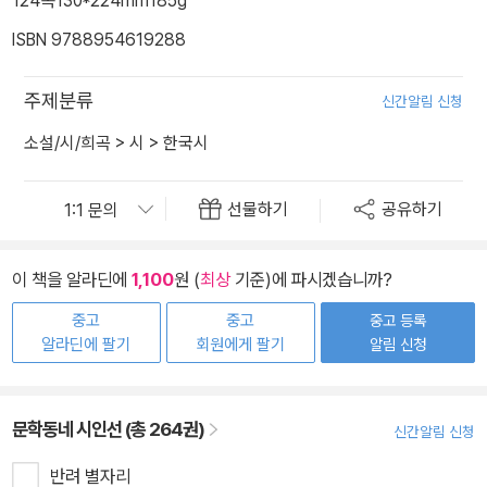
124쪽
130*224mm
185g
ISBN 9788954619288
주제분류
신간알림 신청
소설/시/희곡
>
시
>
한국시
선물하기
공유하기
이 책을 알라딘에
1,100
원 (
최상
기준)에 파시겠습니까?
중고
중고
중고 등록
알라딘에 팔기
회원에게 팔기
알림 신청
문학동네 시인선 (총 264권)
신간알림 신청
반려 별자리