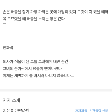
우려고 가고 있었다 외로움의 제복을 입고 당신에게 당신을 건네주고
있었다 제복의 아름다움은 길게 줄을 서는 것 그것은 늘 움직이고 있
손은 허공을 잡기 가장 가까운 곳에 매달려 있다 그것이 쫙 폈을 때와
는 현상이라서 봄이 왔다 한 손이 다른 손에게 봄을 건네주고 있었다
꼭 오므렸을 때 허공을 느끼는 양은 같다
이 발이 저 발에게 봄을 건네주고 있었다 저 소실점까지!
내 손에 고인 허공의 감각을 네 손에서 측정하기 위해
악수를 한다 내 손의 온도가 전해져온다
친화력
허공이 끈적끈적하게 손바닥에 들러붙는다
의사가 식물이 된 그를 그녀에게 내민 순간
그녀의 손가락에서 넝쿨이 뻗어나왔다
손이 몹시 부드럽군요, 라고 말하는 당신의 감각이 내가 느끼는 말이
이제는 새벽까지 술 마시러 다니지 않습니다
다
이제는 사람 속 뒤집는 욕설을 하지 않습니다
물론 돈을 벌어오지도 않습니다
꽉 잡힌 허공이 우리의 맞잡은 손바닥 사이에서 땀을 흘린다
의사는 식물담당은 아니라는 듯 사라져버렸다
저자 소개
그는 어린 묘목처럼 말랐다
내 손과 당신 손이 느끼는 허공의 양은 같다는 결론에 도달하기로 하
여보, 하고 부르지도 않았고
지은이:
조말선
저자파일
신간알림 신청