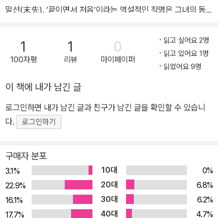
말선(末先). ‘끝이면서 처음’이라는 역설적인 작명은 그녀의 동
그녀는 그를 벗어나기 위해 그를 친친 감아올랐다
의 없이 주어졌다. “항상 오른쪽으로 약간 비켜서서 부제처럼”
그녀를 따라다닌다. 그녀는 “나를 내버려둔다면 나는 아무것도
읽고 싶어요 2명
1
1
0
아닐 수 있다는데도요”라며, 그저 자신을 “텅 비우기에 매진”할
읽고 있어요 1명
100자평
리뷰
마이페이퍼
뿐이다. “아무것도 아니기 위해”, 그리고 “아무것도 아닌 것을 감
읽었어요 9명
추기 위해”. “이름의 억압으로 시인이 되었군요”라는 그럴싸한
이 책에 내가 남긴 글
해석을 그녀는 “보편적 오류”라 경멸한다.(「조말선」) 시로써 자
로그인하면 내가 남긴 글과 친구가 남긴 글을 확인할 수 있습니
신의 자화상을 그리는 시인, 조말선. 보편주의와 전체주의에 빠진
다.
진단과 호명을 일체 거부하는 뜻이 시 안에 고스란하다. 1998년
로그인하기
등단해 『매우 가벼운 담론』 『둥근 발작』 두 권의 시집을 통해
‘나’를 탐구하는 시 세계를 구축해온 그녀이다. “새롭게 열고 있
구매자 분포
는 실험적인 세계와 심도 있는 사유의 진정성”이 높이 평가되어
10대
0%
3.1%
2012년 현대시학작품상을 수상했다. 그리고 수상작을 표제시로
20대
6.8%
22.9%
삼은 세번째 시집, 『재스민 향기는 어두운 두 개의 콧구멍을 지나
30대
6.2%
16.1%
서 탄생했다』가 73편의 시를 품어 안고 세상에 나왔다. ‘차이’를
40대
4.7%
17.7%