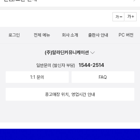
곳’이 된다. ‘멀거나 가까운 곳’일 터이다. “당신이라는 장소에 도
달하기 위해/ 배에서 등까지 걸어”갈 수도 있을 것이다. “삽시간
에 와락 안을 수도 있지만/ 그다음엔 무얼 하죠?” 하고 물을 수도
있을 것이다. 또한 그것은 장소이되 움직이는 장소라서 “당신에
로그인
전체 메뉴
회사 소개
출판사 안내
PC 버전
게서 당신까지 매일 한 시간 십 분씩만 걸어”가게 될 수도 있다.
(주)알라딘커뮤니케이션
(「손에서 발까지」) 우리는 이렇듯 그녀의 시 곳곳에서 해석의 권
위에 굴하지 않으려는 투철함, “허위적 언어, 얼굴이 사라진, 내
1544-2514
일반문의 (발신자 부담)
가 사라진, 관계의 진실이 사라진 언어의 세계를 찢고 나가”(구모
1:1 문의
FAQ
룡, 해설)려는 태도를 감지할 수 있다. 그녀가 택한 사유의 과정은
비록 고통스러운 것일지라도 그로써 새로운 언어, 새로운 관계를
중고매장 위치, 영업시간 안내
생성하려는 노정에 다름 아닐 것이다. “이름의 억압”으로 시인이
된 것이 아닌, ‘처음’부터 ‘끝’까지, ‘끝’에서 다시 ‘처음’으로 사유
를 거듭하는 타고난 시인 조말선, 그녀가 탄생시킨 유일무이한
‘재스민 향기’가 멀리 퍼지기를 기대한다.