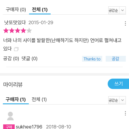
치를 떨면서 그녀는 달린다. 오해를 억압하고 차이를 용납하지 않
구매자 (0)
전체 (1)
으며 ‘나’와 ‘너’를 거리낌 없이 잇대는 “어울린다는 말”을 거부한
낫또맛있다
2015-01-29
채.(“너는 내가 될 수 없고/ 나는 네가 될 수 없기 때문에/ 어울린
메뉴
다는 말이 어울리니?”, 「어울리니?」) 인간관계뿐만이 아니다. 도
주하는 이에게 “고향”은 “후줄근한 중고품/ 더이상 그 속에 있지
너와 나의 사이를 발랄한(난해하기도 하지만) 언어로 펼쳐내고
않은 사람의 언어”(「고향」)에 불과하다. 그리움과 향수를 내세워
있다
붙박아두려 하는 ‘고향’은 도주에 장애물이 될 뿐이다. 이렇듯 그
공감 (
0
)
댓글 (0)
녀는 화해, 공감, 동화와 같은 “미덕의 반대편”에 선 채 “까마득
히 도주하는 삶”을 추구한다. 나를 구성하는 모든 것에 대해 재고
함으로써 오롯한 고유성을 회복하고자 한다. “내가 함부로 쓰는
쓰기
마이리뷰
내 것이 아닌 고통”에 대하여 쓰다 내가 네 앞에 반하는 동시에
뒤까지 반하는 건 일루전이다 지금 나는 오해하기 위하여 글을 쓰
구매자 (1)
전체 (1)
고 있다 착각하기 위하여 읽어주면 좋겠다 이해받기 위하여 동분
서주하고 돌아와보면 물심양면이 늘 궁색했다 ―「물심양면」 부
메뉴
분 조말선의 시 세계에서 교감과 소통은 전제되지 않는다. 문학평
sukhee1796
2018-08-10