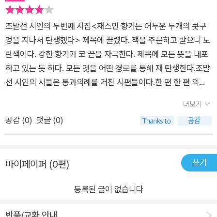
론가 구모룡이 이번 시집 해설에서 언급한바, “이는 모더니스트
의 언어 회의주의와 다르다.” 그녀는 “언어로 된 성채를 짓는 방
조말선 시인의 두번째 시집<재스민 향기는 어두운 두개의 콧구
법을 선택하지 않는다. (……) 그녀는 언어가 우리 사유의 근거이
멍을 지나서 탄생했다> 제목에 끌렸다. 책을 주문하고 받으니 노
지만 또한 무질서와 왜곡의 원천임을 잘 알고 있다.” 찢어지는 고
란색이다. 강한 향기가 코 끝을 자극한다. 제목에 모든 뜻을 내포
통은 고통인가 쾌락인가 환희인가 찢어지는 고통의 기억은 능지
하고 있는 듯 하다. 모든 것을 어떤 경로를 통해 재 탄생한다.조말
처참의 기억인가 (……) 이 대담한 수식어는 나에게 경험적인가
선 시인의 시들은 통과의례를 거친 시편들이다.한 편 한 편 의미
이 끔찍한 수식어는 나에게 선험적인가 이렇게 무모하게 사용할
와 사유를 곱씹는 시간들이다.
만큼 나는 끔찍한 지경이 이르렀던가 (……) 찢어진 고통은 말할
더보기
수 없는 고통 찢어지는 고통은 내가 함부로 쓰는 내 것이 아닌 고
공감 (
0
)
댓글 (0)
통 ―「찢어지는 고통」 부분 쉽게 쓰이는 언어들, 상투화된 표현
들, 그녀는 이에 대한 질문을 부단히 던지며 의식의 쇄신을 꾀한
다. “당신의 아름다운 눈을 찾”으려면 “수식어를 헤치고 나아”가
쓰기
마이페이퍼 (0편)
야 한다고 역설한다.(「재스민 향기는 어두운 두 개의 콧구멍을 지
나서 탄생했다」) “당신이라는 장소에 도달하기 위해 손에서 발까
등록된 글이 없습니다
지 걸어갔어요” 그리하여 조말선은 그것이 사물이든 사람이든
반품/교환 안내
‘대상’이 아닌 ‘장소’로 삼는다. 그것은 ‘찾아갈 곳’이자 ‘도착할