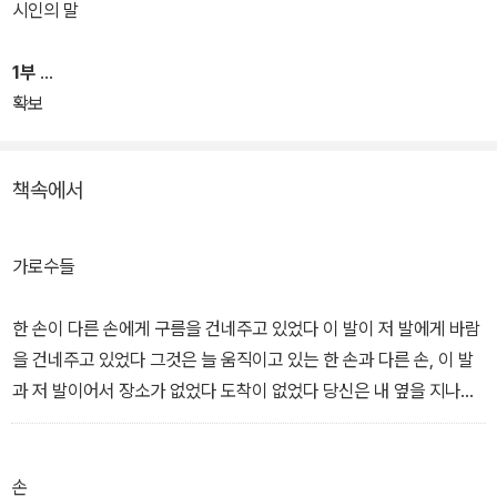
평가되어 2012년 현대시학작품상을 수상했다. 그리고 수상작을 표
시인의 말
제시로 삼은 세번째 시집, <재스민 향기는 어두운 두 개의 콧구멍을
지나서 탄생했다>가 73편의 시를 품어 안고 세상에 나왔다.
1부
확보
책속에서
가로수들
한 손이 다른 손에게 구름을 건네주고 있었다 이 발이 저 발에게 바람
을 건네주고 있었다 그것은 늘 움직이고 있는 한 손과 다른 손, 이 발
과 저 발이어서 장소가 없었다 도착이 없었다 당신은 내 옆을 지나가
고 있었다 나는 당신의 옆모습이 만족스럽지 않아 반쯤 표정을 숨긴
태도가 나를 외롭게 해 한 옆모습이 한 옆모습을 돌려세우려고 가고
있는 당신은 더 외로워 보여 그러니 당신은 이봐 이봐, 당신을 돌려세
손