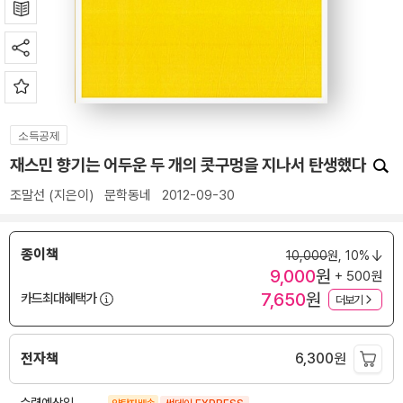
소득공제
재스민 향기는 어두운 두 개의 콧구멍을 지나서 탄생했다
조말선
(지은이)
문학동네
2012-09-30
종이책
10,000
원,
10%
9,000
원
+ 500원
7,650
원
카드최대혜택가
더보기
전자책
6,300
원
수령예상일