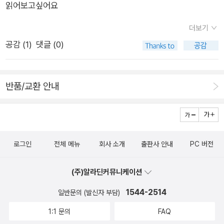
읽어보고싶어요
바로 이 뒷말이 있어야 한다. 이런 식으로 '그림자처럼 어두워졌
다 / 비 맞는 벤치같이 나는 하릴없어서 / 멀리 당신을 등대처럼
더보기
놓아주었다 / 물수제비같이 떠가는 것을 보며 / 미아처럼 나는 하
공감 (
1
)
댓글 (0)
릴 없이'처럼 풀이하는 말이 있다. 꾸며주는 말이 있다. 그래서 이
해하기 쉽다.하지만 시인은 이러한 직유법을 잘 쓰지 않는다. 직
유법을 쓸 때도 무언가를 감추기 위해서 쓴다. 그래서 이 시의 마
반품/교환 안내
지막 구절처럼 뒷말을 감춘다. 이러니 시는 직유라기보다는 은유
다. 감추어져 있다. 직유는 은유로 가는 징검다리다. 너무 멀어서
도저히 건널 수 없다면 사람들이 건널 생각을 하지 않을 테니. 직
유라는 징검돌을 중간 중간에 놓는다. 그렇다고 징검돌들이 너무
로그인
전체 메뉴
회사 소개
출판사 안내
PC 버전
가까이 있지는 않다. 편하게 간다면 은유가 아니다.다시 이 시집
의 제목을 보자. '아름다웠던 사람의 이름은 혼자'다.아름답다는
(주)알라딘커뮤니케이션
말이 통하려면 두 존재가 있어야 한다. 아름다운 존재와 그것을
1544-2514
일반문의 (발신자 부담)
보는 존재. 그런데 여기서 '혼자'라고 하면 하나가 된다. 아름다움
1:1 문의
FAQ
은 분리가 아니다. 하여 '혼자와 더불어 나는 혼자였다'('살아 있는