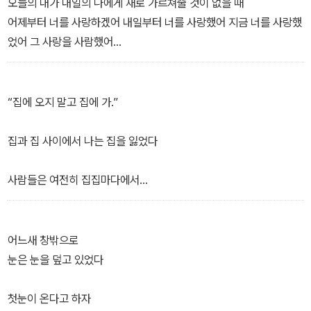
_「음악은 당신을 듣다가 우는 일이 잦았다」 부분
오늘의 내가 내일의 나에게 새로 가르쳐줄 것이 없을 때
어제부터 너를 사랑하겠어 내일부터 너를 사랑했어 지금 너를 사랑했
었어 그 사랑을 사람했어
오래 들여다보아도 손댈 수 없는 비문만이 남을 때
쓰는 사람도 읽는 사람도 우리는 서로 병이 깊다고만 생각될 때
기도를 그치는 영혼을 꿈꿀 때
“집에 오지 말고 집에 가.”
영혼을 그치는 기도를 올릴 때
_「나라는 시간」 부분
집과 집 사이에서 나는 집을 잃었다
사람들은 여전히 집집마다에서
태어나서 먹고 자고 사랑을 하고 비밀을 만들고 병을 앓고 죽어가는
데
어느새 창밖으로
맨몸으로
눈은 눈을 덮고 있었다
서로의 목덜미에 묻은 달빛을 밤내 핥아주기도 했던
첫눈이 온다고 하자