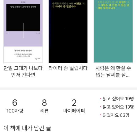
름다운 구절이다”라는 그의 첫 시집 속 한 문장은, 세계를 바라보
는 시인의 고유한 시선을 느낄 수 있는 주요한 한 문장이자, 바로
이현호 시를 설명할 결정적인 한 문장이기도 하겠다. 이번 시집은
총 두 파트로 나뉘어 있다. 지난 시절의 아날로그를 떠올리게도
하는 ‘Side A’ 그리고 ‘Side B’라는 구성. 그래서일까? 이번에 선
보이는 그의 신작 시집은 빙글빙글 돌아가는 LP의 음색처럼 따
뜻하고 인간적이다. 또한 원하는 곡으로 바로바로 넘어갈 수 없는
카세트테이프처럼 하나하나 차근차근 음미해주길 바라는 아름다
만일 그대가 나보다
라이터 좀 빌립시다
사람은 왜 만질 수
먼저 간다면
없는 날씨를 살게
운 시들로 가득하다. 총 60편의 시, 60개의 곡으로 구성된 『아름
되나요
다웠던 사람의 이름은 혼자』는 지난날과 지날 날에 대한 궤적이
빼곡히 기록된(record) 하나의 음반이라고도 말할 수 있겠다.
읽고 싶어요 19명
6
8
2
“오늘은 슬픔과 놀아주어야겠다”(「말은 말에게 가려고」)는 구절
읽고 있어요 13명
100자평
리뷰
마이페이퍼
에서, “슬프다는 한마디, 그 속에 벌써 우리가 산다”(「문장 강화」)
읽었어요 63명
는 말에서, “울음은 울음답고 사랑은 사랑답고 싶었는데/ 삶은 어
이 책에 내가 남긴 글
느 날에도 삶적이었을 뿐”(「아무도 아무를 부르지 않았다」)이라