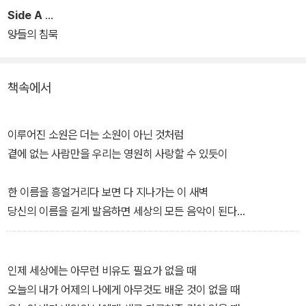
리게도 하는 'Side A' 그리고 'Side B'라는 구성. 그래서일까? 이번에
Side A
선보이는 그의 신작 시집은 빙글빙글 돌아가는 LP의 음색처럼 따뜻
양들의 침묵
하고 인간적이다. 또한 원하는 곡으로 바로바로 넘어갈 수 없는 카세
트테이프처럼 하나하나 차근차근 음미해주길 바라는 아름다운 시들
책속에서
로 가득하다. 총 60편의 시, 60개의 곡으로 구성된 <아름다웠던 사
람의 이름은 혼자>는 지난날과 지날 날에 대한 궤적이 빼곡히 기록된
(record) 하나의 음반이라고도 말할 수 있겠다.
이루어진 소원은 더는 소원이 아닌 것처럼
곁에 없는 사람만을 우리는 영원히 사랑할 수 있듯이
한 이름을 흥얼거리다 보면 다 지나가는 이 새벽
당신의 이름을 길게 발음하면 세상의 모든 음악이 된다
기도를 사랑하는 사람은 기도가 닿지 않기를 바라고
우리는 음악을 울린다
인제 세상에는 아무런 비유도 필요가 없을 때
오늘의 내가 어제의 나에게 아무것도 배운 것이 없을 때