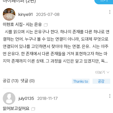
마이페이퍼 (2편)
kinye91
2025-07-08
메뉴
이현호 시집- 시는 은유
시를 읽으며 시는 은유구나 한다. 하나의 존재를 다른 하나로 연
결하는 언어. 누구나 볼 수 있는 연결이 아니라, 도대체 무엇으로
연결되어 있나를 고민하면서 찾아야 하는 연결. 은유. 시는 아주
먼 은유다. 한 존재에서 다른 존재들을 거쳐 표현하고자 하는 마
지막 존재까지 이른 상태. 그 과정을 시인은 알고 있겠지만, 독자
는 알지 못한다. 그러므로 시는 어렵다. 중간이 생략되어 있고,
더보기
이 생략된 중간을 잇고, 그것들이 연결되는 지점들을 찾아야 한
공감 (
13
)
댓글 (0)
다. 그것도 시인의 언어와는 다른 독자의 언어로. 이 시집에는 '직
유법'(30-31쪽)이라는 시가 있다. 직유법이면 이해하기 쉽다. 왜
냐하면 직유는 말 그대로 직접 비유한 것이기 때문이다. 그래서
july0135
2018-11-17
메뉴
직유는 한 존재의 속성을 드러내 준다.이 시의 마지막 구절이 '당
읽어보고싶어요
신같이 당신처럼 당신인 듯이'인데 뒷말이 생략되어 있다. 직유는