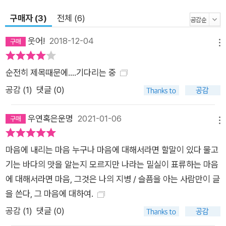
보며 거기 쓰인 비밀한 밤의 문장들”(「눈[目]의 말」)에 귀기울이
구매자 (3)
전체 (6)
며 시편을 읽어나가는 어느 순간, 비문(非文)으로밖에 쓰일 수
없는 문장은 시인이 남기고자 하는 단 하나의 문장일 비문(碑文)
웃어!
2018-12-04
메뉴
임을, 비문(悲文)으로밖에 쓰일 수밖에 없는 사랑의 기억은 시인
의 극도로 내밀한 문장으로 출발했지만, 그가 우리에게 건네는 비
순전히 제목때문에....기다리는 중
문(秘文)이었음을 알게 될 것이다. 이현호는, 이현호의 시는 우
공감 (
1
)
댓글 (0)
리가 읽을 가장 아름다운 구절이 될 것이다.
우연혹은운명
2021-01-06
메뉴
마음에 내리는 마음 누구나 마음에 대해서라면 할말이 있다 물고
기는 바다의 맛을 알는지 모르지만 나라는 밀실이 표류하는 마음
에 대해서라면 마음, 그것은 나의 지병 / 슬픔을 아는 사람만이 글
을 쓴다, 그 마음에 대하여.
공감 (
1
)
댓글 (0)