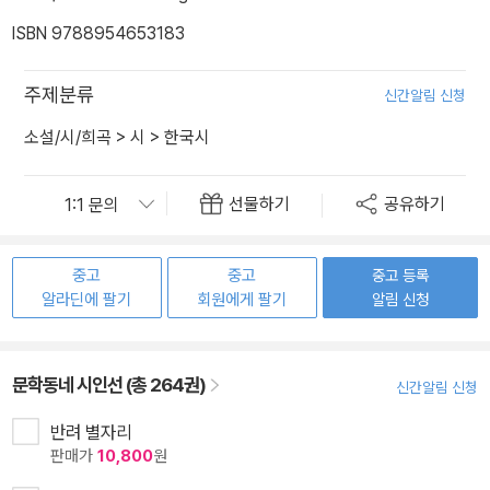
ISBN 9788954653183
주제분류
신간알림 신청
소설/시/희곡
>
시
>
한국시
선물하기
공유하기
중고
중고
중고 등록
알라딘에 팔기
회원에게 팔기
알림 신청
문학동네 시인선 (총 264권)
신간알림 신청
반려 별자리
판매가
10,800
원