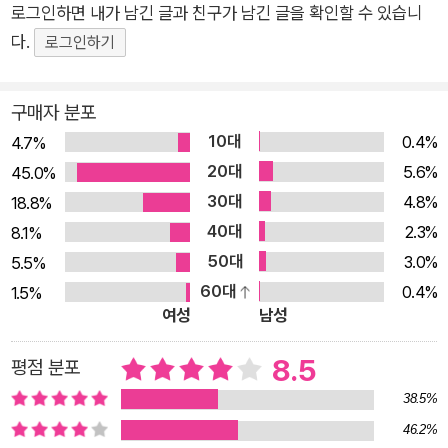
는 문장에서 알 수 있듯, 시인 특유의 멜랑콜리가 묻어나는 아름
로그인하면 내가 남긴 글과 친구가 남긴 글을 확인할 수 있습니
다운 시편이 물기와 회한을 머금고 이어진다. 사랑과 사람과 삶에
다.
로그인하기
대한 그리움, “분명 살아 있는데 자꾸 살고 싶다는 생각이
들”(「염리동 98-13번지」)곤 하는 갈망, 스쳐가거나 떨어져내리
구매자 분포
거나 멀어져가는 것을 바라보는 자의 노스탤지어. 시인은 시로 쓰
10대
0.4%
4.7%
여진 노스탤지어 속에서 다시 한번 살고, 노스탤지어가 될 것만
20대
5.6%
45.0%
같은 순간을 예감하고, 그것을 우리에게 지어 건넨다. 좁은 골목
30대
4.8%
18.8%
까지 들지 못하는 택시에서 내린 우리는 습관처럼 손을 잡고 걸었
40대
2.3%
8.1%
다. 삼천오백원어치만큼 하늘이 밝아 있었다. 슬픔을 화폐로 쓰는
50대
3.0%
5.5%
나라가 있다면 우리는 거기서 억만장자일 거야. 반지하방에서 옥
60대
0.4%
1.5%
탑방을 거쳐 볕이 고만고만 드는 이층집으로 옮겨 앉는 동안 당신
여성
남성
도 슬픔에 대해 몇 마디 농담쯤은 할 수 있게 되었다. _「만하(晩
夏)」 부분 두 남녀가 손가락을 걸고 걷는다 당신이 없으면 나는
8.5
평점 분포
사랑에 대해 아무 말 못해요 당신이 없었으면 나는 사랑을 이야기
38.5%
할 수조차 없어요 그런데 당신을 말하려고 하면 손끝만 닿아도 스
46.2%
륵 풀려버릴 것 같은 매듭들 _「투명」 부분 비문(非文)에서 비문