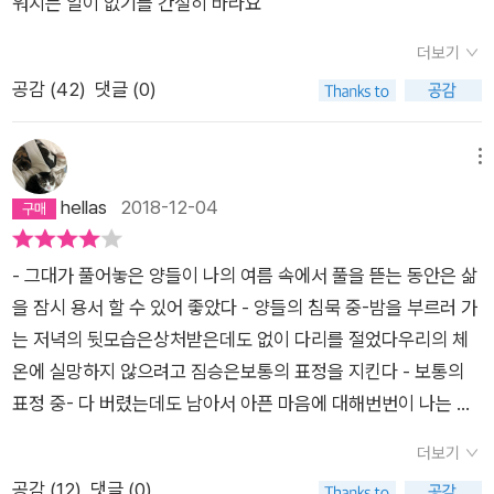
워지는 일이 없기를 간절히 바라요
더보기
공감 (
42
)
댓글 (0)
메뉴
hellas
2018-12-04
- 그대가 풀어놓은 양들이 나의 여름 속에서 풀을 뜯는 동안은 삶
을 잠시 용서 할 수 있어 좋았다 - 양들의 침묵 중-밤을 부르러 가
는 저녁의 뒷모습은상처받은데도 없이 다리를 절었다우리의 체
온에 실망하지 않으려고 짐승은보통의 표정을 지킨다 - 보통의
표정 중- 다 버렸는데도 남아서 아픈 마음에 대해번번이 나는 의
문을 희망으로 착각하는데너는 진즉 깊은 사료를 마쳤다는 듯아
더보기
무렇지 않게 정말 아무렇지도 않게털을 고르고 있다, 결백한 피조
공감 (
12
)
댓글 (0)