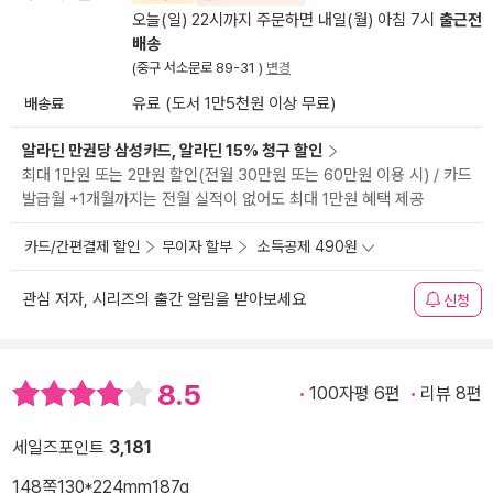
오늘(일) 22시까지 주문하면 내일(월) 아침 7시
출근전
배송
(중구 서소문로 89-31 )
변경
배송료
유료 (도서 1만5천원 이상 무료)
알라딘 만권당 삼성카드, 알라딘 15% 청구 할인
최대 1만원 또는 2만원 할인(전월 30만원 또는 60만원 이용 시) / 카드
발급월 +1개월까지는 전월 실적이 없어도 최대 1만원 혜택 제공
카드/간편결제 할인
무이자 할부
소득공제 490원
관심 저자, 시리즈의 출간 알림을 받아보세요
신청
8.5
100자평 6편
리뷰 8편
세일즈포인트
3,181
148쪽
130*224mm
187g