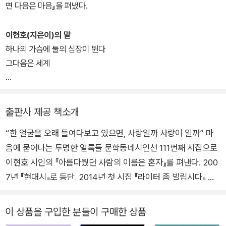
면 다음은 마음』을 펴냈다.
이현호(지은이)의 말
하나의 가슴에 둘의 심장이 뛴다
그다음은 세계
그 하나 둘 세계를
네게
출판사 제공 책소개
“한 얼굴을 오래 들여다보고 있으면, 사랑일까 사랑이 일까” 마
2018년 어느 날
음에 묻어나는 투명한 얼룩들 문학동네시인선 111번째 시집으로
이현호 시인의 『아름다웠던 사람의 이름은 혼자』를 펴낸다. 200
7년 『현대시』로 등단, 2014년 첫 시집 『라이터 좀 빌립시다』 이
후 사 년 만에 선보이는 두번째 시집이다. 극도로 예민하고도 섬
세한 언어 감각을 바탕으로 때로는 미어질 만큼 슬프고 때로는 아
이 상품을 구입한 분들이 구매한 상품
릴 만큼 달콤한 시를 선보여온 이현호. “너는 내가 읽은 가장 아