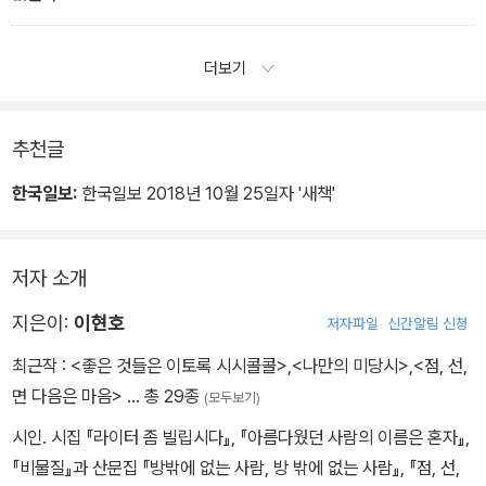
어제부터 너를 사랑하겠어 내일은 너를 사랑했어 지금 너를 사랑했었
어 그 사랑을 사람했어
더보기
오래 들여다보아도 손댈 수 없는 비문만이 남을 때
쓰는 사람도 읽는 사람도 우리는 서로 병이 깊다고만 생각될 때
기도를 그치는 영혼을 꿈꿀 때
추천글
영혼을 그치는 기도를 올릴 때
한국일보:
한국일보 2018년 10월 25일자 '새책'
거울에 비친 눈동자 한쪽에는 죽은 신이 다른 한쪽에는 당신의 뒷모
습이 앉아 있을 때
내가 신을 닮아갈 때 점점 세상에서 달아날 때
저자 소개
밤하늘에 백반증 같은 눈이 내릴 때
별은 밤의 사리(舍利) 같을 때
지은이:
이현호
저자파일
신간알림 신청
가벼워진 심장으로 소복이 눈이 쌓일 때
최근작 :
<좋은 것들은 이토록 시시콜콜>
,
<나만의 미당시>
,
<점, 선,
나도 한 마음의 인간일 때
면 다음은 마음>
… 총 29종
(모두보기)
시인. 시집 『라이터 좀 빌립시다』, 『아름다웠던 사람의 이름은 혼자』,
『비물질』과 산문집 『방밖에 없는 사람, 방 밖에 없는 사람』, 『점, 선,