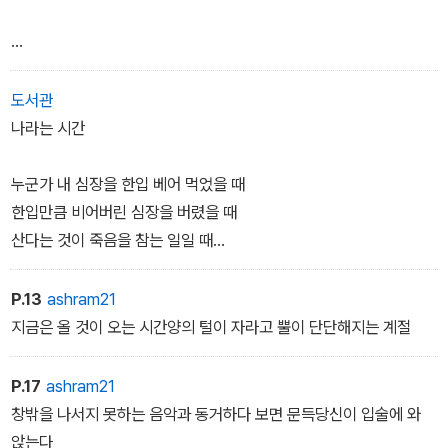
우리는 무섭게 사랑해야 할 것만 같았다
_「첫」 전문
기대어 앉은 눈빛이 지평선 끝까지 말을 달리고
도서관
그 눈길을 거슬러오는 오렌지빛으로 물들던 자리에서는
나라는 시간
누군가 내 심장을 한입 베어 먹었을 때
잠시 인생을 아껴도 괜찮았다 그대랑 있으면
한입만큼 비어버린 심장을 버렸을 때
산다는 것이 죽음을 참는 일일 때
지구가 외계인의 성경 속 지옥이 아니라는 것을 어떻게 알 수 있을까
<아름다웠던 사람의 이름은 혼자>
요? 악마들의 천국이 여기가 아니라고
P.13
ashram21
<양들의 침묵> 이현호
이상한 질문이 하나도 이상하지 않을 때
지금은 올 것이 오는 시간양의 털이 자라고 뿔이 단단해지는 계절
영혼은 영혼, 천사는 천사, 당신은 당신
인제 세상에는 아무런 비유도 필요가 없을 때
P.17
ashram21
오늘의 내가 어제의 나에게 아무것도 배운 것이 없을 때
창밖을 나서지 못하는 음악과 동거하다 보면 문득당신이 입술에 와
오늘의 내가 내일의 나에게 새로 가르쳐줄 것이 없을 때
앉는다