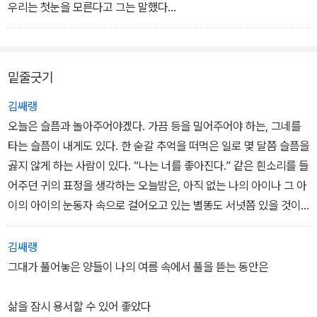
가난한 유일신을 위해 기도하던 봉쇄수도원을
우리는 첫눈을 모른다고 그는 말했다
잊어야 한다, 집과 집 사이에서
_「가」 부분
처음 본 눈이 기억나니
기억나지 않는 처음들을 세어보는데
밑줄긋기
우리는 누구의 전생을 살고 있는 것일까
김쌔랭
공손을 배워야겠다
오늘은 슬픔과 놀아주어야겠다. 가끔 등을 밀어주어야 하는, 그네를
타는 슬픔이 내게도 있다. 한 숟갈 추억을 떠먹은 일로 몇 달쯤 슬픔을
첫눈은 첫눈이라고 그는 다시 말했다
곯지 않게 하는 사람이 있다. “나는 너를 좋아진다.” 같은 흰소리를 들
처음 있는 일이었다
어주던 귀의 표정을 생각하는 오늘밤은, 아직 없는 나의 아이나 그 아
이의 아이의 눈동자 속으로 걸어오고 있는 별똥도 서넛쯤 있을 것이
이런 얘기 처음이 아닌 것 같아
다.
우리가 언제 만났더라
김쌔랭
그대가 풀어놓은 양들이 나의 여름 속에서 풀을 뜯는 동안은
창밖으로 방금 지나쳐간 사람의
<아름다웠던 사람의 이름은 혼자>,
발자국이 보이지 않았다
<말은 말에게 가려고> 이현호
삶을 잠시 용서할 수 있어 좋았다