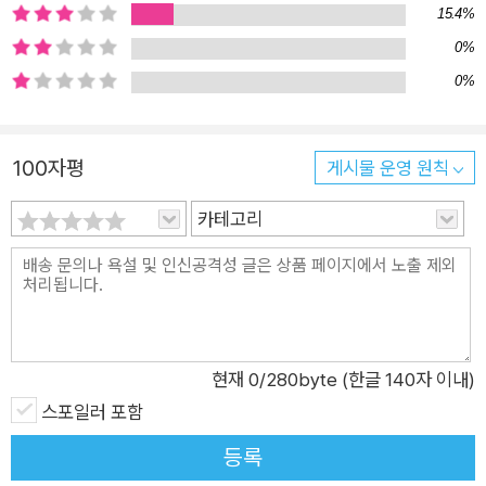
15.4%
(碑文)으로 비문(悲文)에서 비문(秘文)까지 몇 번을 고쳐 써서
0%
겨우 나의 마음을 표현한 문장이 문법에 어긋나는 비문의 형태로
0%
만 적힐 때, 그리하여 사랑하는 상대뿐만 아니라 누구에게도 그
의미를 명확하게 전달하지 못할 때, 그때의 절망과 비참을 어떤
이는 “나는 나를 생활했다”라고 표현하기도 한다. _김나영(문학
100자평
게시물 운영 원칙
평론가), 해설 「투명하게 얼룩진 말」에서 이현호의 시를 이야기할
때 비문을 빼고 말하기란 불가능에 가깝다. “나는 나를 생활했
카테고리
다”라거나 “나는 너를 좋아진다”(「말은 말에게 가려고」)와 같은
문장, “나는 미래를 기억하고 있었다”(「명화 극장」) 같은 비문들.
“오래 들여다보아도 손댈 수 없는 비문만이 남을 때”(「나라는 시
간」), “침묵이라는 비문(非文)과 침묵이라는 귀신들의 회화(會
話)”(「눈[目]의 말」)와 같은 구절을 곰곰 되짚어보면, 시인에게
현재
0
/280byte (한글 140자 이내)
비문은 그저 수사의 한 방법으로 그치는 것이 아닌 삶의 태도이자
스포일러 포함
불가능한 글쓰기의 한 방식임을 알 수 있다. “매 순간 새로 쓰는
등록
유언”(「마음에 내리는 마음」), “서로의 눈동자 가만가만 들여다