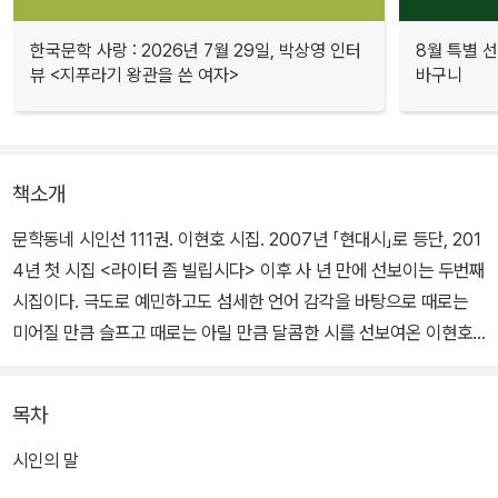
한국문학 사랑 : 2026년 7월 29일, 박상영 인터
8월 특별 선
뷰 <지푸라기 왕관을 쓴 여자>
바구니
책소개
문학동네 시인선 111권. 이현호 시집. 2007년 「현대시」로 등단, 201
4년 첫 시집 <라이터 좀 빌립시다> 이후 사 년 만에 선보이는 두번째
시집이다. 극도로 예민하고도 섬세한 언어 감각을 바탕으로 때로는
미어질 만큼 슬프고 때로는 아릴 만큼 달콤한 시를 선보여온 이현호.
"너는 내가 읽은 가장 아름다운 구절이다"라는 그의 첫 시집 속 한 문
장은, 세계를 바라보는 시인의 고유한 시선을 느낄 수 있는 주요한 한
목차
문장이자, 바로 이현호 시를 설명할 결정적인 한 문장이기도 하겠다.
시인의 말
이번 시집은 총 두 파트로 나뉘어 있다. 지난 시절의 아날로그를 떠올