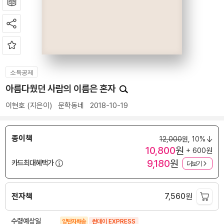
소득공제
아름다웠던 사람의 이름은 혼자
이현호
(지은이)
문학동네
2018-10-19
종이책
12,000
원,
10%
10,800
원
+ 600원
9,180
원
카드최대혜택가
더보기
전자책
7,560
원
수령예상일
양탄자배송
썬데이 EXPRESS