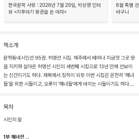
한국문학 사랑 : 2026년 7월 29일, 박상영 인터
8월 특별 선
뷰 <지푸라기 왕관을 쓴 여자>
바구니
책소개
문학동네시인선 95권. 허영선 시집. 제주에서 태어나 지금껏 그곳 땅
을 지키며 살아온 허영선 시인의 세번째 시집으로 13년 만에 선보이
는 신간이기도 하다. 제목에서 짐작이 되듯 이번 시집은 온전히 '해녀
들'을 위한 시들이고, 오롯이 '해녀들'에게 바치는 시들이기도 하다.
그러나 한편 '해녀들'에 대해서 잘 몰랐던 우리들을 위한 시들이기도
하고, 일견 '해녀들'에 대해 잘 알기를 바라는 시인을 위한 시들이기도
목차
하다.
시인의 말
받침 하나 없이 쉽게 발음되는 해녀, 그 해녀가 누구인지 누가 모를까
싶은데 막상 해녀에 대해 누가 아느냐 물으면 대부분 입을 다물 것만
1부 해녀전