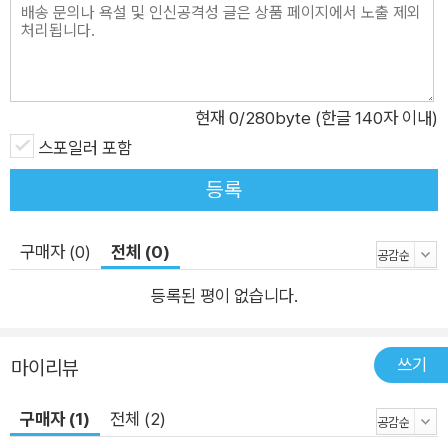
매일같이 바다에 뛰어들어야만 했다. 짐작할 수도 없고 또 짐작한
다 해도 감히 이해한다 말할 수 없을 것만 같은 지난한 해녀들의
삶. 부제로 삼은 구절 '울 틈 물 틈 없어야 한다'라는 대목에서 이
제야 무릎이 툭 꺾이는 바다. '틈'을 보이고 '틈'에 빠지는 순간 해
현재
0
/280byte (한글 140자 이내)
녀들에게 닥치는 건 죽음밖에 없다는 걸, 그 죽음은 비단 해녀 자
스포일러 포함
신뿐 아니라 가족에게 드리울 생의 암막이라는 걸 그들은 해녀가
된 그 순간부터 알아버렸던 탓일 게다. 2부는 '제주 해녀들'이라
등록
는 큰 타이틀 아래 '사랑을 품지 않고 어찌 바다에 들겠는가'라는
부제가 달려 있다. 1부의 시편들을 건너왔으니 2부의 부제가 한
구매자 (0)
전체 (0)
눈에 이해됨은 두말할 필요가 없겠다. '사랑'이라는 단어를 머리
등록된 평이 없습니다.
에 얹었기 때문이다. 호시탐탐 죽음의 아가리를 벌리고 있는 바다
를 향해 자발적으로 뛰어듦을 삶으로 택한 해녀의 의지 뒤에는 오
로지 그 '사랑' 말고는 있을 게 없기 때문이다. 보다 손쉬운 이해를
쓰기
마이리뷰
바란다면 2부를 읽기 전에 말미에 자리한 시인의 산문 「그들은
물에서 시를 쓴다」를 먼저 읽어봐도 좋겠다. 요긴한 해설서가 되
구매자 (1)
전체 (2)
어주기는 할 듯싶다. "부끄러우면 물질하지 못한다"가 그 주제이