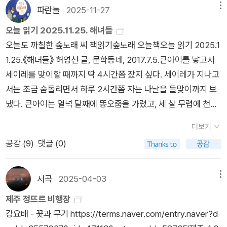
시를 쓸 때 백지와 나 사이의 긴장감과 거리감을 바다와 해녀 사
파란놀
2025-11-27
메뉴
이야기를 글로 옮기려면, 잠네를 구경만 해서는 못 써요. 함께 바
이에 놓아봤을 때 일견 유지되는 생의 팽팽함. 이렇듯 시와 해녀
다에 잠겨서 바다빛을 보고 바다밑을 가르고 바다살림을 지을 노
오늘 읽기 2025.11.25. 해녀들
는 똑 닮아 있구나. 이렇게 시와 해녀는 쏙 빼닮지 않았는가. 그리
릇입니다. 글쓴이는 여러 잠네를 만나서 들은 말을 고스란히 옮겨
오늘도 까칠한 숲노래 씨 책읽기숲노래 오늘책오늘 읽기 2025.1
하여 나는『해녀들』을 한 편의 거대한 서사시로 읽는다. “어떤 절
적습니다. 말을 옮겨적기만 해도 노래가 될 수 있습니다만, 알맹
1.25.《해녀들》 허영선 글, 문학동네, 2017.7.5.큰아이를 낳고서
박함 없이 어떤 극한을 견디겠는가.” 삶이 무엇인가를 말없는 물
이가 빠지지 않았을까요. 바다와 뭍과 섬은 어떤 터전일는지 차분
세이레를 맞이할 때까지 딱 4시간쯤 잤지 싶다. 세이레가 지나고
노동으로 보여주고 있기에 참으로 귀한 시집, 뜨거운 눈물과 차가
하면서 참하게 먼저 오래오래 품어 보기를 바랍니다. 바다빛이 없
서는 조금 숨돌리면서 하루 2시간쯤 자는 나날을 돌맞이까지 보
운 바닷물이 섞여 덤덤한 듯 일렁이고 있는 시집『해녀들』을 나는
는 바다잠네 글자락에는 “하늘빛을 담은 바다”하고 멀어요.ㅍㄹ
냈다. 큰아이는 열넉 달째에 똥오줌을 가렸고, 세 살 무렵에 천기
한 편의 탄탄한 시론으로 읽는다. 해녀들은 물에서 시를 쓴다. 없
ㄴ열여덟 새색시 / 사상으로 죽은 남편 / 물질로 일본 학비 조달
저귀를 다 뗐으니, 이제 기지개를 켜고서 하루 4시간을 잘 만했으
어질 것을 운명으로 아는 시를!
더보기
톡톡히 했지 (해녀 고차동/16쪽)빈집 / 오사카 이쿠노쿠 조선 시
나, 곧이어 작은아이가 태어나면서 다시 ‘하루 2시간 잠들기’로
공감 (
9
)
댓글 (0)
장 올레길 호린 눈 / 자꾸 희미해간다 / 아야, 어디 가니 (해녀 양
갔다. 새벽에 서울 신촌 길손집에서 눈뜬다. 벼락치는 소리를 듣
의헌 1/26쪽)그 여자 막숨 하나 부여잡고 소리쳤다지 / “우리 애
는다. 두 아이를 낳아서 돌보는 때만큼은 아니되, 2025년 한 해
기 젖 멕여줍서” / “우리 애기 울면 젖 호끔 멕여줍서” // 그렇게
는 몹시 바쁘게 깃새글꽃(상주작가)으로 일했다. 엊저녁으로 모
서곡
2025-04-03
메뉴
죽었다지 / 그 여자 김녕 해녀 (우리 애기 울면 젖 호끔 멕여줍서/
든 일을 마쳤고, 이제 꾸러미(보고서)를 신나게 쓰면 된다. 09:30
제주 정뜨르 비행장
64쪽)+《해녀들》(허영선, 문학동네, 2017)물길을 가는 그녀들
고흥버스를 타려고 움직인다. 시외버스에 앉아서 짐을 풀자니 확
강요배 - 꽃과 무기 https://terms.naver.com/entry.naver?d
→ 물길을 가는 그분들→ 물길을 가는 사람들5쪽몸의 시를 쓰는
졸립다. 하루글과 노래를 몇 꼭지 쓰고서 눈을 감는다. 15:00 즈