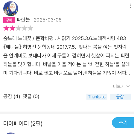
기도 하거니와, 비울 것 비우고 껴안을 건 껴안으라는 당부의 말
메뉴
을 먼저 새기고 돌아와 2부의 시편들을 읽어내면 그 읽기에 탄성
파란놀
2025-03-06
이 절로 붙음은 물론이니 말이다. 딸이어서 뛰어들 수 있었고, 아
내여서 뛰어들 수 있었고, 엄마여서 뛰어들 수 있었고, 할미여서
숲노래 노래꽃 / 문학비평 . 시읽기 2025.3.6.노래책시렁 483
뛰어들 수 있었던 바다바라기 해녀. 젖줄을 바다에서 끌어오지 않
《해녀들》 허영선 문학동네 2017.7.5. 빛나는 봄을 여는 첫자락
으면 말라버릴 젖줄의 두려움을 평생 몸으로 새기고 사는 해녀들.
을 안개비로 보내다가 이제 구름이 걷히면서 햇살이 퍼지는 파란
스스로 바다에 뛰어드는 건 사랑이 시키지 않고서는 행할 수 없는
하늘을 맞이합니다. 비날을 이을 적에는 늘 ‘비 걷힌 하늘’을 설레
일, 그 사랑의 근원이 말로 다할 수는 없음이라 할 때 이는 ‘시’의
며 기다립니다. 비로 씻고 바람으로 털어낸 하늘을 가없이 새파랗
그러함과 똑 닮아 있기도 한 듯하다. 특히 2부의 제목들을 보자면
거든요. 파란하늘을 그리기에 보금자리를 풀꽃나무로 덮으려고
시의 정의로 치환되는 대목이 여럿이다. ‘우린 몸을 산처럼 했네’,
더보기
합니다. 푸릇푸릇 넘실거리는 땅과 파랑파랑 물결치는 하늘이 만
‘우리는 우주의 분홍 젖꼭지들’, ‘한순간의 결행을 위해 나는 살았
공감 (
4
)
댓글 (0)
나면 언제나 반짝반짝 아름답습니다. 《해녀들》을 자리맡에 여러
죠’, ‘파도 없는 오늘이 어디 있으랴’, '바닷속 호흡은 무엇을 붙잡
해 두고서 곰곰이 생각했습니다. ‘해녀(海女)’란 ‘바다순이·바다
는가', '먹물 튕겨 달아나는 문어처럼', '잠든 파도까지 쳐라!', ‘모든
계집’을 가리킬 텐데, 바닷일을 하는 사람은 스스로 ‘잠네’ 같은
시작은 해 진 뒤에 있다’, '울고 싶을 땐 물에서 울어라’, ‘해녀는 묵
쓰기
마이페이퍼 (2편)
이름을 지었습니다. “잠기는 사람”이라는 뜻입니다. ‘잠기다’는
은 것들의 힘을 믿는다’ 등등에서 느껴지는 시라는 정신의 등뼈.
‘잠·자다’와 ‘자맥’하고 나란히 흐르는 낱말입니다. ‘잠네(잠녜)’