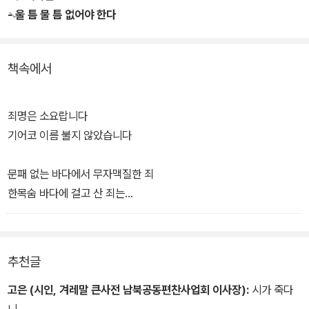
같은 막막함이 다분해 이를 벗겨보자 할 작심에 쓰인 이 시집은 총 2
- 울 틈 물 틈 없어야 한다
부로 나뉘어 전개되고 있다. 1부는 '해녀전'이라는 큰 타이틀 아래 '울
틈 물 틈 없어야 한다'는 부제가 달려 있으며, 2부는 '제주 해녀들'이라
책속에서
는 큰 타이틀 아래 '사랑을 품지 않고 어찌 바다에 들겠는가'라는 부제
가 달려 있다.
죄명은 소요랍니다
기어코 이름 불지 않았습니다
문패 없는 바다에서 무자맥질한 죄
한목숨 바다에 걸고 산 죄는
있습니다만,
또하나 죄라면
추천글
전복 해초 바다 물건 제값 달란 죄
악덕 상인 파면하란 죄
고은 (시인, 겨레말 큰사전 남북공동편찬사업회 이사장):
시가 죽다
바다는 우리 밭, 호미 들고 빗창 든 죄
니.