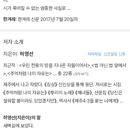
시가 죽어질 수 없는 엄중한 사실로
돌담 위로 난바다 식민의 바람 편향적으로 불 때
여기에 이 시집이 있다.
한겨레:
한겨레 신문 2017년 7월 20일자
죄 없이 죄인 된 스물둘 소녀회 회장
읽었다.
꽁꽁 팔 묶여
읽었다.
꿈마저 호송당했습니다
또 읽었다.
저자 소개
가슴 복받치며 읽고 나니 저 불란서 시가 건달로 보였다.
지은이:
허영선
저자파일
신간알림 신청
그때 알았습니다
서울의 수많은 에고 시편들도 내 시도 유죄였다.
캄캄한 동굴 같은 감옥에서
꽃이 피의 꽃이라는 것.
최근작 :
<우린 천둥의 밤을 지나온 자들이어서>
,
<법 아닌 법 앞에서
갇힌 물은 때론 죽음 같은 고문 되는 것
울음이 저 캄캄한 물속의 울음이라는 것.
>
,
<추억처럼 나의 자유는>
… 총 22종
(모두보기)
우리 혈맥 다 끊어도 우리 사랑 막지 못한다,
이제야 제주도의 육친 같은 진실이 제대로 솟아났다.
제주에서 나고 자랐다. 《심상》 신인상을 통해 등단. 저서로는 시집
사랑 없는 숨비질은 죽음이란 것
이제서야 제주도의 삶으로부터 제주도의 시가
《추억처럼 나의 자유는》 《뿌리의 노래》 《해녀들》, 산문집 《당신은
세상의 형식 위로 솟아올랐다.
설워할 봄이라도 있었겠지만》, 역사서 《제주4·3을 묻는 너에게》 등
버티고 버텼습니다 뼛속 물의 힘으로
이 있다. 제주4·3연구소 소장을 역임했고 김광협문학상을 수상했다.
그해 겨울에서 봄까지
- 고은(시인)
허영선(지은이)의 말
소금꽃 얼음꽃 물 아닌 감옥에서 피웠습니다
새벽길에 보았다.