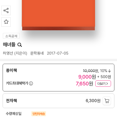
소득공제
해녀들
허영선
(지은이)
문학동네
2017-07-05
종이책
10,000
원,
10%
9,000
원
+ 500원
7,650
원
카드최대혜택가
더보기
전자책
6,300
원
수령예상일
양탄자배송