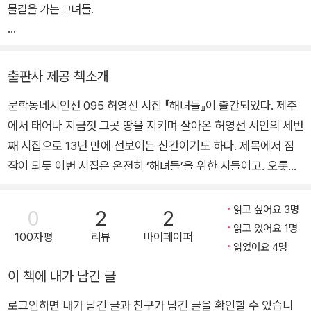
물길을 가는 그녀들.
끝끝내 살아남아 이룬 것 하나
저무는 길에 보았다.
바락바락꽃
별처럼 우수수
출판사 제공 책소개
붉은 바다로 뛰어드는 그녀들.
-「해녀 김옥련 1」전문
문학동네시인선 095 허영선 시집 『해녀들』이 출간되었다. 제주
에서 태어나 지금껏 그곳 땅을 지키며 살아온 허영선 시인의 세번
나는 그저 그녀들을 뒤따를 뿐이다.
물의 시를 쓰는 물속의 생과
째 시집으로 13년 만에 선보이는 신간이기도 하다. 제목에서 짐
몸의 시를 쓰는 모든 물 밖의 생을
작이 되듯 이번 시집은 온전히 ‘해녀들’을 위한 시들이고, 오롯이
한 홉 한 홉 기록해나갈 뿐이다.
‘해녀들’에게 바치는 시들이기도 하다. 그러나 한편 ‘해녀들’에 대
해서 잘 몰랐던 우리들을 위한 시들이기도 하고, 일견 ‘해녀들’에
읽고 싶어요 3명
0
2
2
내 안에 오래도록 꽉 차 있던 소리
대해 잘 알기를 바라는 시인을 위한 시들이기도 하다. 받침 하나
읽고 있어요 1명
100자평
리뷰
마이페이퍼
숨이 팍 그차질 때 터지는 그 소리
없이 쉽게 발음되는 해녀, 그 해녀가 누구인지 누가 모를까 싶은
읽었어요 4명
숨비소리
데 막상 해녀에 대해 누가 아느냐 물으면 대부분 입을 다물 것만
이 책에 내가 남긴 글
그 소리를 따라 여기까지 왔다.
같은 막막함이 다분해 이를 벗겨보자 할 작심에 쓰인 이 시집은
로그인하면 내가 남긴 글과 친구가 남긴 글을 확인할 수 있습니
총 2부로 나뉘어 전개되고 있다. 1부는 '해녀전'이라는 큰 타이틀