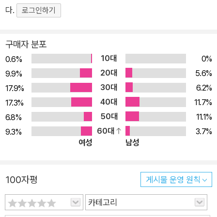
2017년 6월
다.
아래 '울 틈 물 틈 없어야 한다'는 부제가 달려 있다. '전(傳)'이라
로그인하기
허영선
하니 '사(史)'이겠구나 싶은 짐작 속에 역사 속 우리 해녀들의 이
야기가 기록되어 있는데 제목부터가 이들 해녀들의 이름이다. 이
구매자 분포
름이 곧 시가 되는 인생사, 이는 제 온몸을 제 하나의 생을 말마따
10대
0%
0.6%
나 말이 되게 세상에 던졌다는 증거일 텐데 그래서일까, 이들의
20대
5.6%
9.9%
이름을 하나하나 불러주는 일이 참으로 뼈아프다. 해녀 김옥련,
30대
6.2%
17.9%
해녀 고차동, 해녀 정병춘, 해녀 덕화, 해녀 권연, 해녀 양금녀, 해
40대
11.7%
17.3%
녀 양의헌, 해녀 홍석낭, 해녀 문경수, 해녀 강안자, 해녀 김순덕,
50대
11.1%
6.8%
해녀 현덕선, 해녀 말선이, 해녀 박옥랑, 해녀 고인오, 해녀 김태
60대
3.7%
9.3%
매, 해녀 고태연, 해녀 매옥이, 해녀 장분다, 해녀 김승자, 해녀 오
여성
남성
순아…… 비록 한 편의 시로 완성되어 시집 속에 실리지는 않았지
만 이들과 함께 물질했던 수많은 이름 모를 우리 해녀들 실은 물
100자평
거품처럼 얼마나 많았을까. 이들은 일제강점기 일본으로 징용 물
게시물 운영 원칙
질을 끌려가기도 했고, 제주해녀항쟁으로 모진 고문에 옥고를 치
카테고리
르기도 했으며, 4?3이 휘몰고 간 '무남촌'을 지키느라 억척으로