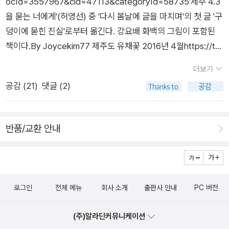
ocId=3557967&cid=47113&categoryId=58735'제주 4.3
모든 물 밖의 생을→ 몸노래를 쓰는 모든 물밖살림을→ 몸으로
음에 드디어 우리집으로 돌아온다. 파랗게 트인 하늘빛을 바라보
을 묻는 너에게'(허영선) 중 '다시 봄날에 글을 마치며'의 첫 글 '구
노래하는 모든 물밖삶을5쪽땡볕 속에 만난→ 땡볕에 만난18쪽
고, 감을 쪼는 새소리를 듣는다. 아름답구나. 부옄에 둘러앉아서
덩이에 묻힌 진실'로부터 옮긴다. 강요배 화백의 그림이 포함된
바다로 몸을 투척하던 어머니들→ 바다로 몸을 던진 어머니→ 바
한참 이야기꽃을 피운다. 씻고서 저녁을 먹은 뒤 일찍 등허리를
책이다.By Joycekim77 제주도 유채꽃 2016년 4월https://ter
다로 몸을 떨군 어머니21쪽내 몸엔 물의 비늘이 달려 있어→ 내
편다. 《해녀들》을 돌아본다. ‘잠네’를 헤아리는 글이라고도 할 텐
ms.naver.com/entry.naver?docId=5718876&cid=63375
몸엔 물비늘이 달렸어32쪽야성의 가슴 위로→ 들빛 가슴으로→
데, 꾸며쓰기나 높여쓰기가 아닌, 그냥 한집안이라는 마음으로 삶
더보기
&categoryId=63464 정뜨르 비행장의 밤(사진)정뜨르 비행장
바람같은 가슴에35쪽나의 노래를 부르고 싶다→ 내 노래를 부르
을 수수하게 적기가 힘들려나. 누가 높아야 하지 않고, 누가 대단
공감 (
21
)
댓글 (2)
과 알뜨르 비행장 https://www.khan.co.kr/article/2024100
고 싶다→ 나를 노래하고 싶다38쪽※ 글쓴이숲노래·파란놀(최종
하다고 올려야 하지 않다. 노래란, 바닷물이 춤추듯 함께 너울거
32030005 그런 것이다. 4·3은 잊을 만하면 다시 피어나는 풀꽃
규) : 우리말꽃(국어사전)을 씁니다. “말꽃 짓는 책숲, 숲노래”라
리면서 바람을 마시면 눈빛인걸.ㅍㄹㄴ얼마 전까진 코딩 가르치
처럼 다시 살아나는 기억 말이다. 또한 우리는 보았다. 그 진실의
는 이름으로 시골인 전남 고흥에서 서재도서관·책박물관을 꾸립
더니 이젠 AI? 오락가락 교육 백년지대계 [이슈 後]https://n.ne
반품/교환 안내
실체를, 소문의 실체를 똑똑히 목격하였다. 매일 비행기가 새처럼
니다. ‘보리 국어사전’ 편집장을 맡았고, ‘이오덕 어른 유고’를 갈
ws.naver.com/mnews/article/665/0000006235?sid=101
앉았다 일어서는 저 정뜨르비행장(제주국제공항) 활주로 깊고 오
무리했습니다. 《새로 쓰는 말밑 꾸러미 사전》, 《들꽃내음 따라 걷
김경수 '지방공항 꼭 필요.. '고추 말리는 공항' 인식 바뀌어야'htt
랜 어둠의 구덩이에서 보았다. 그 비행장으로 끌려갔던 수많은 주
다가 작은책집을 보았습니다》, 《우리말꽃》, 《미래세대를 위한 우
ps://n.news.naver.com/article/659/0000038901글 : 숲노
검의 실체를 보았다.정뜨르비행장이 국제공항으로 변하고하루에
리말과 문해력》, 《쉬운 말이 평화》, 《곁말》, 《곁책》, 《새로 쓰는
래·파란놀(최종규). 낱말책을 쓴다. 《풀꽃나무 들숲노래 동시 따
로그인
전체 메뉴
회사 소개
출판사 안내
PC 버전
도 수만의 인파가 시조새를 타고 내리는 지금‘저 시커먼 활주로
말밑 꾸러미 사전》, 《새로 쓰는 비슷한말 꾸러미 사전》, 《새로 쓰
라쓰기》, 《새로 쓰는 말밑 꾸러미 사전》, 《미래세대를 위한 우리
밑에 수백의 억울한 주검이 있다!’ ‘저 주검을 이제는 살려내야 한
는 겹말 꾸러미 사전》, 《새로 쓰는 우리말 꾸러미 사전》, 《책숲마
말과 문해력》, 《들꽃내음 따라 걷다가 작은책집을 보았습니다》,
(주)알라딘커뮤니케이션
다!’라고외치는 사람 그 어디에도 없는데샛노랗게 질려 파르르 떨