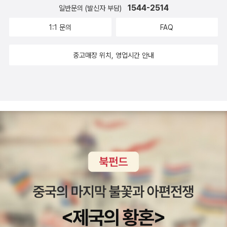
실》, 《우리말 수수께끼 동시》, 《우리말 동시 사전》, 《우리말 글쓰
《우리말꽃》, 《쉬운 말이 평화》, 《곁말》, 《책숲마실》, 《우리말 수
1544-2514
고 있는 유채꽃 사월활주로 밑 어둠에 갇혀몸 뒤척일 때마다 들려
일반문의 (발신자 부담)
기 사전》, 《이오덕 마음 읽기》, 《시골에서 살림 짓는 즐거움》, 《숲
수께끼 동시》, 《시골에서 살림 짓는 즐거움》, 《이오덕 마음 읽기》
오는 뼈들의 아우성이 들린다빠직 빠직 빠지지직빠직 빠직 빠지
1:1 문의
FAQ
에서 살려낸 우리말》, 《마을에서 살려낸 우리말》, 《읽는 우리말
을 썼다. blog.naver.com/hbooklove
지직- 김수열, <정뜨르비행장> 중에서
사전 1·2·3》 들을 썼습니다. blog.naver.com/hbooklove
중고매장 위치, 영업시간 안내