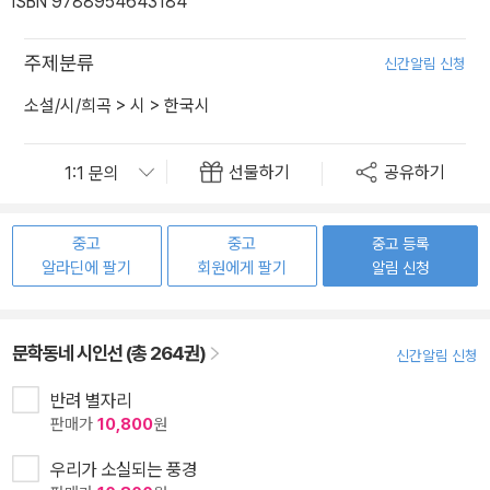
ISBN 9788954643184
주제분류
신간알림 신청
소설/시/희곡
>
시
>
한국시
선물하기
공유하기
중고
중고
중고 등록
알라딘에 팔기
회원에게 팔기
알림 신청
문학동네 시인선 (총 264권)
신간알림 신청
반려 별자리
판매가
10,800
원
우리가 소실되는 풍경