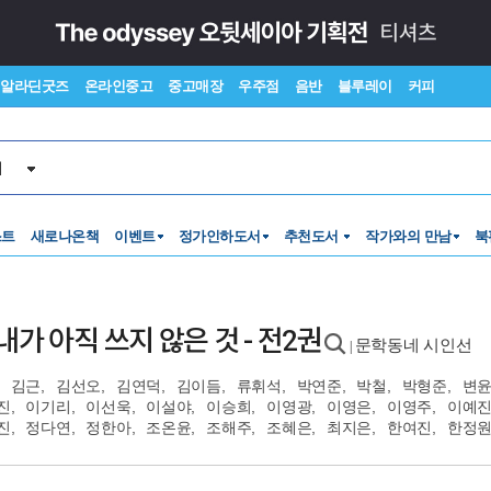
알라딘굿즈
온라인중고
중고매장
우주점
음반
블루레이
커피
서
스트
새로나온책
이벤트
정가인하도서
추천도서
작가와의 만남
북
내가 아직 쓰지 않은 것 - 전2권
문학동네 시인선
|
김근
,
김선오
,
김연덕
,
김이듬
,
류휘석
,
박연준
,
박철
,
박형준
,
변
진
,
이기리
,
이선욱
,
이설야
,
이승희
,
이영광
,
이영은
,
이영주
,
이예
진
,
정다연
,
정한아
,
조온윤
,
조해주
,
조혜은
,
최지은
,
한여진
,
한정