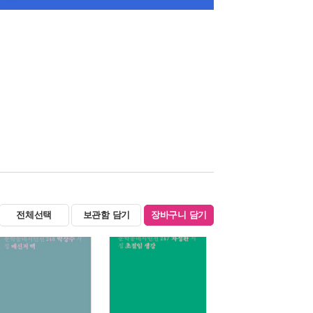
전체선택
보관함 담기
장바구니 담기