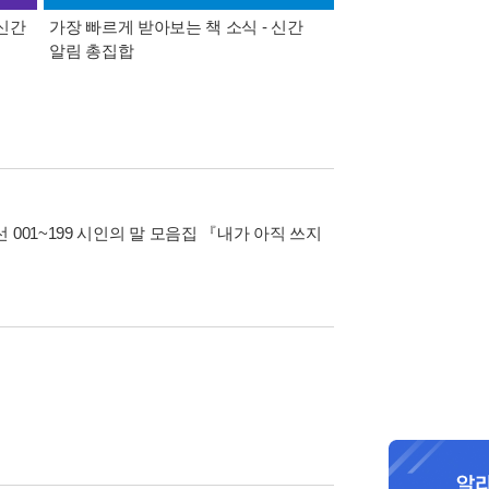
 신간
가장 빠르게 받아보는 책 소식 - 신간
경기컬처패스 1만원 
알림 총집합
001~199 시인의 말 모음집 『내가 아직 쓰지