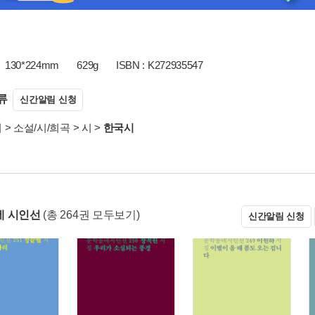
130*224mm
629g
ISBN : K272935547
류
신간알림 신청
서
>
소설/시/희곡
>
시
>
한국시
네 시인선
(총 264권 모두보기)
신간알림 신청