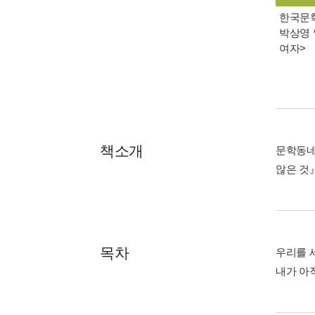
한국문학 
박상영 
여자>
책소개
문학동네
않은 것
목차
우리를 
내가 아