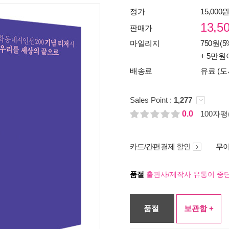
정가
15,000
13,5
판매가
마일리지
750원(5
+ 5만원
배송료
유료 (도
Sales Point :
1,277
0.0
100자평(
카드/간편결제 할인
무이
품절
출판사/제작사 유통이 중단
품절
보관함 +