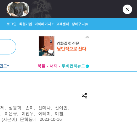
로그인
회원가입
마이페이지
고객센터
장바구니
(0)
펀드
북플
서재
투비컨티뉴드
창작플랫폼
투비컨티뉴드
윤제
,
성동혁
,
손미
,
신미나
,
신이인
,
진
,
이은규
,
이진우
,
이혜미
,
이훤
,
원
(지은이)
문학동네
2023-10-16