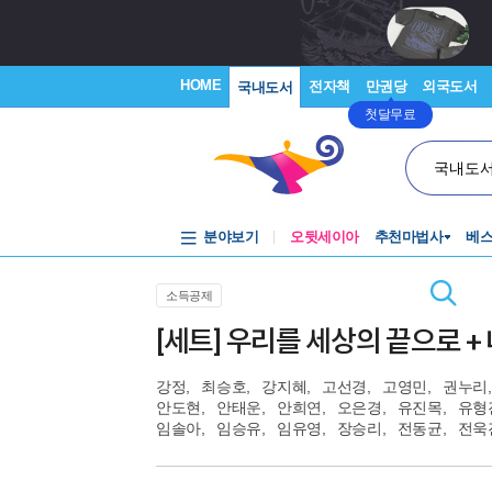
HOME
전자책
만권당
외국도서
국내도서
첫달무료
국내도
분야보기
오뒷세이아
추천마법사
베
소득공제
[세트] 우리를 세상의 끝으로 + 
강정
,
최승호
,
강지혜
,
고선경
,
고영민
,
권누리
,
안도현
,
안태운
,
안희연
,
오은경
,
유진목
,
유형
임솔아
,
임승유
,
임유영
,
장승리
,
전동균
,
전욱