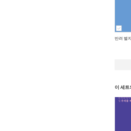
반려 별
이 세트