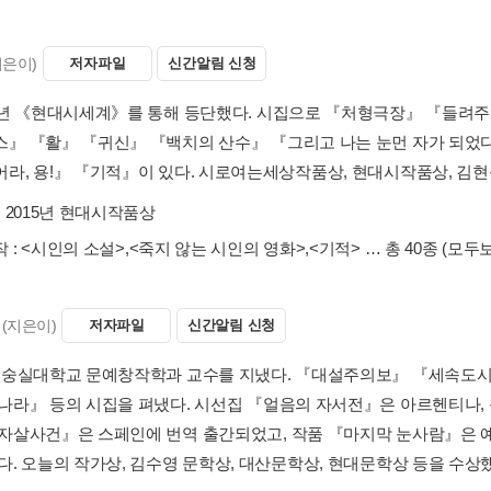
지은이)
저자파일
신간알림 신청
1992년 《현대시세계》를 통해 등단했다. 시집으로
『키스』 『활』 『귀신』 『백치의 산수』 『그리고
『웃어라, 용!』 『기적』이 있다. 시로여는세상작품상
수상 :
2015년 현대시작품상
최근작 :
<시인의 소설>
,
<죽지 않는 시인의 영화>
,
<기
(지은이)
저자파일
신간알림 신청
시인. 숭실대학교 문예창작학과 교수를 지냈다. 『
썩는 나라』 등의 시집을 펴냈다. 시선집 『얼음의 자
사람 자살사건』은 스페인에 번역 출간되었고, 작품