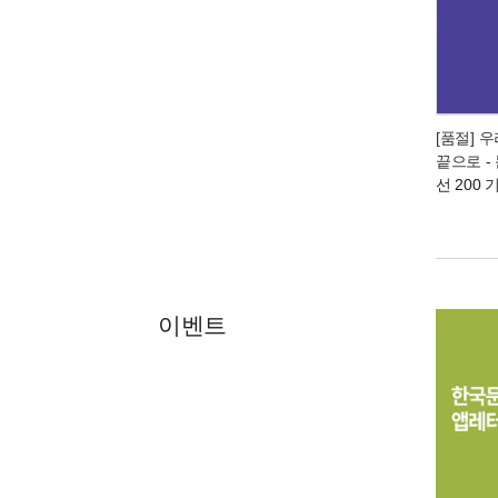
[품절] 
끝으로
-
선 200
이벤트