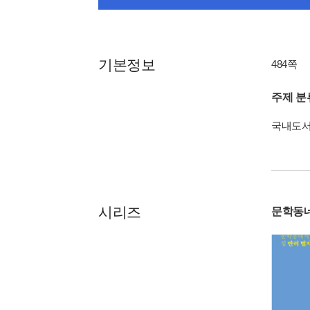
기본정보
484쪽
주제 분
국내도
시리즈
문학동