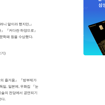
 『처형극장』 『들려주려니 말이라 했지만,』
 나는 눈먼 자가 되었다』 『커다란 하양으로』
, 현대시작품상, 김현문학패 등을 수상했다.
적>
… 총 40종
(모두보기)
대설주의보』 『세속도시의 즐거움』 『방부제가
서전』은 아르헨티나, 독일, 일본에, 우화집 『눈
 『마지막 눈사람』은 예술의 전당에서 공연되기