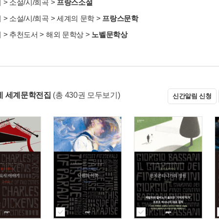
서
>
소설/시/희곡
>
프랑스소설
서
>
소설/시/희곡
>
세계의 문학
>
프랑스문학
서
>
추천도서
>
해외 문학상
>
노벨문학상
네 세계문학전집
(총 430권 모두보기)
신간알림 신청