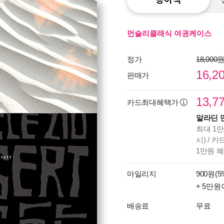
먼슬리클래식 여권케이스
정가
18,000
16,2
판매가
13,7
카드최대혜택가
알라딘 
최대 1만
시) / 
1만원 
마일리지
900원(5
+ 5만원
배송료
무료