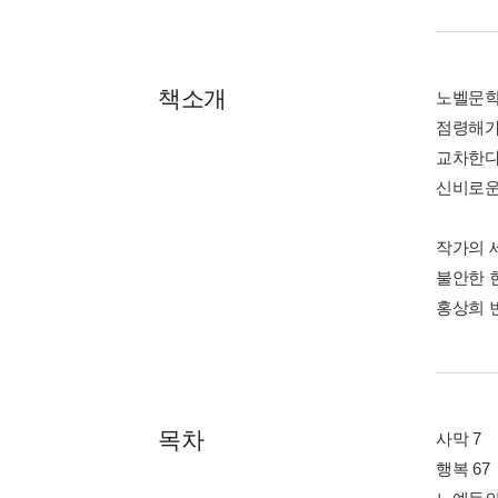
책소개
노벨문학
점령해가
교차한다
신비로운
작가의 
불안한 
홍상희 
목차
사막 7
행복 67