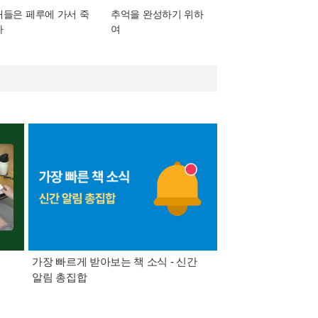
새들은 페루에 가서 죽
추억을 완성하기 위하
다
여
가장 빠르게 받아보는 책 소식 - 신간
경기컬처패스 1만원 
알림 총집합