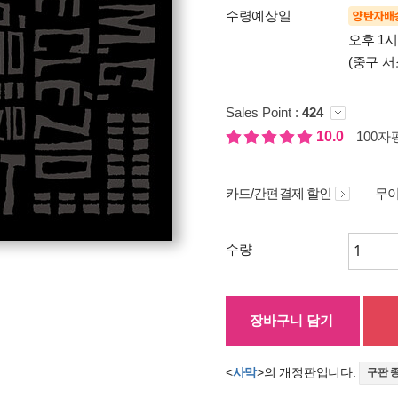
수령예상일
양탄자배
오후 1
(중구 서
Sales Point :
424
10.0
100자평
카드/간편결제 할인
무이
수량
장바구니 담기
<
사막
>의 개정판입니다.
구판 