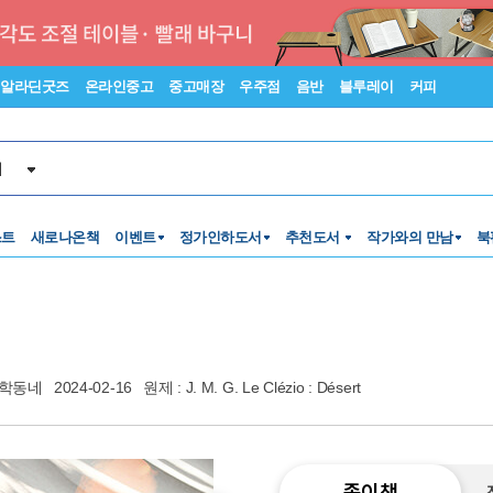
알라딘굿즈
온라인중고
중고매장
우주점
음반
블루레이
커피
서
스트
새로나온책
이벤트
정가인하도서
추천도서
작가와의 만남
북
학동네
2024-02-16
원제 : J. M. G. Le Clézio : Désert
종이책