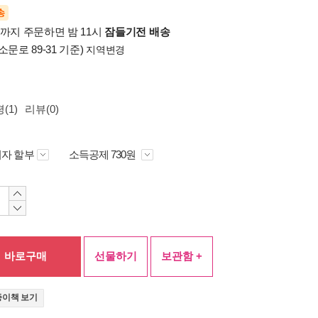
송
시까지 주문하면 밤 11시
잠들기전 배송
소문로 89-31 기준)
지역변경
(1)
리뷰(0)
자 할부
소득공제 730원
바로구매
선물하기
보관함 +
종이책 보기