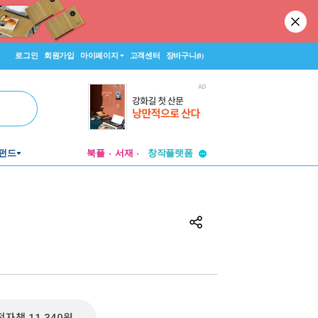
로그인
회원가입
마이페이지
고객센터
장바구니
(0)
펀드
북플
서재
투비컨티뉴드
창작플랫폼
투비컨티뉴드