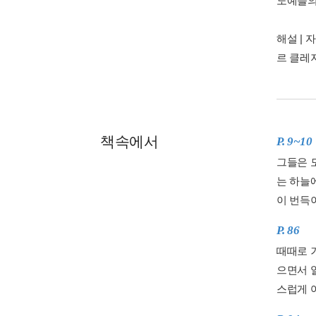
노예들의 
해설 | 
르 클레지
책속에서
P. 9~10
그들은 
는 하늘
이 번득이
P. 86
때때로 
으면서 
스럽게 여