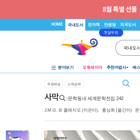
HOME
전자책
만권당
외국도서
국내도서
첫달무료
국내도
분야보기
오뒷세이아
추천마법사
베
무료배송
소득공제
사막
문학동네 세계문학전집 242
|
J.M.G. 르 클레지오
(지은이),
홍상희
(옮긴이)
문