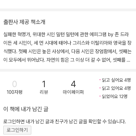
상》,《정신사적으로 본 영미문학》,《청교도 신앙과 문학의 탐구》,《성
경의 문학적 탐구》,《성경의 이해와 해석》 외 다수 시집 : 《인생의 등
마루에 서서》,《해거름에 보는 세상》,《억새풀 향연》 외 수필집 : 《세
출판사 제공 책소개
월의 향기》,《명작의 숲을 거닐며》 역서 : 《존 던의 시집》 외 다수 수
실패한 혁명가, 위대한 시인 밀턴 밀턴에 관한 에피그램 by 존 드라
상 :조선문학 풍시조상, 창조문예문학상, 한국기독교학술원 기독학술
이든 세 시인이, 세 먼 시대에 태어나 그리스와 이탈리아와 영국을 장
상, Pen문학상
식했다. 첫째 시인은 높은 사상에서, 다음 시인은 장엄함에서, 셋째는
이 모두에서 뛰어났다. 자연의 힘은 그 이상 더 갈 수 없어, 셋째를 낳
으려고, 앞서간 둘을 합친 것이다. 밀턴은 문예부흥과 종교개혁, 고전
적 학문의 보고를 깊은 종교적 감정의 부활과 결합시킨 위대한 작가
읽고 싶어요 4명
0
1
4
였다. 그는 일생을 통해 그리스와 로마에 의해 대표되는 이교주의와
읽고 있어요 4명
100자평
리뷰
마이페이퍼
기독교 정신 사이의 긴장을 느꼈고, 그것을 통합하려는 노력의 최종
읽었어요 12명
적 결과가 불후의 걸작『실낙원』이다. 하지만 생애의 가장 정력적인
이 책에 내가 남긴 글
시기인 30, 40대를 정치적 종교적 투쟁의 중심에서 보내면서 그의
아까운 시재(詩才)를 혁명의 이상을 위해 양보했고, 혁명의 실패와
로그인하면 내가 남긴 글과 친구가 남긴 글을 확인할 수 있습니다.
40대 중반에 찾아온 실명이라는 엄청난 재난에 굴하지 않고 말년까
로그인하기