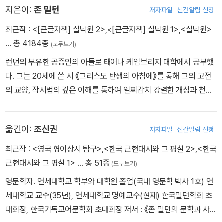
지은이:
존 밀턴
저자파일
신간알림 신청
최근작 :
<[큰글자책] 실낙원 2>
,
<[큰글자책] 실낙원 1>
,
<실낙원>
… 총 4184종
(모두보기)
런던의 부유한 공증인의 아들로 태어나 케임브리지 대학에서 공부했
다. 그는 20세에 쓴 시 《그리스도 탄생의 아침에》를 통해 그의 고전
의 교양, 작시법의 깊은 이해를 통하여 일찌감치 강렬한 개성과 천재
성을 드러냈다. 이후 《쾌활한 사람》, 《사색하는 사람》, 《코머스》, 《리
시다스》를 집필했다. 이후(1649~1658년) 크롬웰 공화정 외국어
옮긴이:
조신권
저자파일
신간알림 신청
담당관으로 국왕 처형을 둘러싼 외국의 비난에 맞섰다. 그는 처형만
은 면했지만 세상에서 버림받아 재산도 잃은 실의와 고독 속에서 서
최근작 :
<영국 형이상시 탐구>
,
<한국 근현대시와 그 평설 2>
,
<한국
사시 제작에 몰두했다. 눈이 보이지 않아 아내와 딸들에게 받아쓰게
근현대시와 그 평설 1>
… 총 51종
(모두보기)
하여, 고난 속에서 완성한 것이 불후의 걸작 《실낙원》이다. 이어서 속
영문학자. 연세대학교 학부와 대학원 졸업(국내 영문학 박사 1호) 연
편 《복낙원》, 극시 《투사 삼손》을 발표했다. 이 3대 작품을 완성한
세대학교 교수(35년), 연세대학교 명예교수(현재) 한국밀턴학회 초
후, 얼마 되지 않아 1674년에 생을 마감했다.
대회장, 한국기독교어문학회 초대회장 저서 : 《존 밀턴의 문학과 사