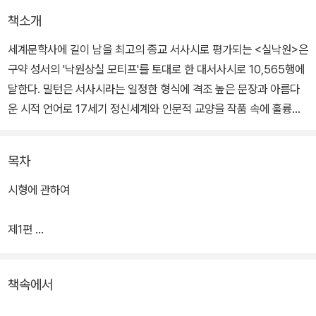
책소개
세계문학사에 길이 남을 최고의 종교 서사시로 평가되는 <실낙원>은
구약 성서의 '낙원상실 모티프'를 토대로 한 대서사시로 10,565행에
달한다. 밀턴은 서사시라는 일정한 형식에 격조 높은 문장과 아름다
운 시적 언어로 17세기 정신세계와 인문적 교양을 작품 속에 훌륭히
담아냈다.
목차
이 작품으로 밀턴은 셰익스피어 다음가는 대시인이라는 지위를 얻었
고, 『실낙원』은 종교적 통찰을 보여주는 최고 고전의 반열에 올랐다.
시형에 관하여
논문 「실락원에 나타난 밀턴의 인간관」으로 국내 제1호 영문학 박사
학위를 받은 후 일생 동안 밀턴의 생애와 문학을 연구해온 조신권 교
제1편
수의 번역으로 만나볼 수 있다.
제2편
책속에서