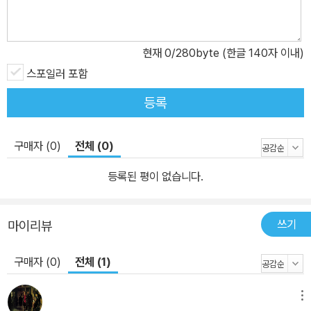
열중하는 시기를 보냈다. 이 시기에 그의 주요 시편 및 가면극 「랄레
그로」「일 펜세로소」「코머스」「아카디스」 등이 씌어졌다. 30세 때인 1
638년에는 이탈리아 여행길에 올라 1년 3개월 동안 여행을 하면서
현재
0
/280byte (한글 140자 이내)
견문을 넓히기도 했다. 1640년, 제2차 주교전쟁을 계기로 밀턴은 종
스포일러 포함
교적 정치적 자유를 외치는 수편의 글을 발표하며 정치적 격변의 중
심에 뛰어들었다. 이후 밀턴은 1660년 왕정이 복고될 때까지 20년
등록
동안, 교회 제도와 정치, 가정 문제 등에 관한 수많은 논쟁적 글을 발
표하며 청교도의 대의를 위해 열렬히 투쟁했다. 언론 출판의 자유를
구매자 (0)
전체 (0)
부르짖은 유명한 글 『아레오파지티카』도 이때 발표되었으며, 이 시기
에 밀턴은 시작(詩作)에 대한 계획을 미루어두는 것을 자신의 의무
등록된 평이 없습니다.
라고까지 여길 정도로 헌신적이었다. 1649년에는 크롬웰의 라틴어
비서관으로 발탁되어 공화정부를 위해 일했으며, 원래부터 나빴던 시
쓰기
마이리뷰
력이 점점 나빠져 1652년 그의 나이 44세 때 완전히 실명한 뒤에도
비서를 두면서 업무를 계속했다. 1660년 왕정복고 후 밀턴의 삶은
구매자 (0)
전체 (1)
실명과 가난과 소외의 고통으로 점철되었다. 간신히 처형은 면했지만
전 재산이 몰수된 데다 가정적 불화에 시달렸다. 그의 유일한 위안이
메뉴