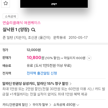
소득공제
먼슬리클래식 여권케이스
실낙원 1 (양장)
존 밀턴
(지은이),
조신권
(옮긴이)
문학동네
2010-05-17
정가
12,000원
10,800
판매가
원
(10% 할인) +
마일리지 600원
배송료
유료 (도서 1만5천원 이상 무료)
전자책
전자책 출간알림 신청
알라딘 만권당 삼성카드, 알라딘 15% 청구 할인
최대 1만원 또는 2만원 할인(전월 30만원 또는 60만원 이용 시) / 카드 발
급월 +1개월까지는 전월 실적이 없어도 최대 1만원 혜택 제공
카드/간편결제 할인
무이자 할부
소득공제 490원