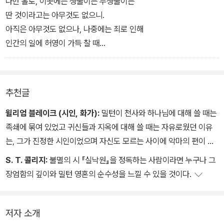
다만 홀로, 이곳에는 생물이든 무생물이든
강이나 산들을 찾아내려고
딴 것이라고는 아무것도 없으니.
바라본 그 달처럼.
아직은 아무것도 없으나, 나중에는 죄로 인해
그의 창, 이에 비하면 거대한 군함의 돛대로 쓰기 위해
인간의 일에 허영이 가득 찰 때
노르웨이의 산에서 베어낸 키 큰 소나무도
땅에서 수많은 덧없고 헛된 것들이
지팡이 정도밖에 안 되는
가벼운 증기처럼 이곳으로 떠오른다,
그런 창을 짚고서 불타는 진흙탕 위를 걷는다,
허무한 모든 것들과 허무한 것에다
추천글
영광이나 불후의 명예 또는 이 세상이나 저 세상의
행복에 대한 어리석은 희망을 쌓아 올리는 모든 자들이.
윌리엄 블레이크 (시인, 화가):
밀턴이 천사와 하나님에 대해 쓸 때는
(……)
족쇄에 묶여 있었고 귀신들과 지옥에 대해 쓸 때는 자유로웠던 이유
는, 그가 진정한 시인이었으며 자신도 모르는 사이에 악마의 편이 되
었기 때문이다.
S. T. 콜리지:
불멸의 시 『실낙원』을 정독하는 사람이라면 누구나 그
장엄함의 깊이와 밀턴 영혼의 순수성을 느낄 수 있을 것이다.
저자 소개