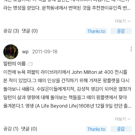
『실낙원』은 호메로스와 베르길리우스의 고전 서사시 전통을 고스란
다가 갑자기 테니슨과 동 시대인이며 철학자였던 존 스튜어트 밀의
라는 명성을 얻었다. 문학동네에서 번역된 것을 추천한이유인즉 번역
히 이어받은 작품이다. 각 편 서두에 줄거리를 배치한 점, 플롯의 결정
글이 떠올랐다. 그는 「시란 무엇인가」라는 수필에서 모차르트의 아리
자는 [실락원에 나타난 밀턴의 인간관]으로 국내 제1호 영문학 박사
적인 순간인 중간에서부터 이야기를 시작하고 있는 점(『실낙원』은 하
아에 대해 이렇게 얘기한 적이 있다. '우리는 그것을 엿듣는다고 상상
더보기
를 받았고, 계속하여 밀턴의 생애와 문학을 연구한 조신권 교수가 번
늘의 전쟁에서 대패한 사탄이 지옥의 불바다에 갇혀서 복수를 다짐하
한다' 밀은 '시란 들리는 게 아니라 엿듣는 것'이라고 했다. 월트 휘트
공감 (
3
)
댓글 (0)
역했기 때문이다. 고전도 중요하지만 번역도 꽤~ 중요하다는 사실을
는 장면부터 시작된다), 고양된 어조와 시어들로 사랑과 전쟁, 초자연
먼(1819∼1892)휘트먼과 디킨슨이야말로 반드시 짚고 넘어가야 할
기억한다면 말이다. 서해문집에서 발간하고 김흥순이 번역한 책도 좋
적 등장인물, 모험과 시련 등을 그리고 있는 점, 그리고 서사적 직유와
시인들테니슨, 브라우닝과 동 시대를 살았던 미국 시인은 월트 휘트
다. 단지 너무 현대적인 느낌이 강하다는 점만을 빼고... 줄거리는 인
목록을 길게 열거하고 있는 점(제1편-악마들의 등장 목록, 제11편-미
wp
2011-09-18
메뉴
먼과 에밀리 디킨슨이다. 두 시인 모두 독창적인 작가였기 때문에 영
간의 타락 이전, 사탄의 타락과 왜 인간을 유혹해야만 하는가를 다루
가엘이 데리고 올라간 산 위에서 아담의 눈에 비친 광대한 도시들의
국적 전통과는 매우 느슨한 관계였다. 내가 주장하듯이 우리가 독서
밀턴의 이름
고, 사람을 유혹하여 타락 시킨다음 자살을 충동질한다. 그러나 아담
목록) 등이 고전 서사시의 문법에 충실한 요소들이다. 또한『실낙원』
하는 이유가 자아를 강화시키는 데 있다면 휘트먼과 디킨슨이야말로
이전에 뉴욕 퍼블릭 라이브러리에서 John Milton at 400 전시를
은 후손을 통하여 사탄에게 응징한다는 약속의 말씀을 붙들고 소망을
을 논할 때 그 장엄한 문체를 빠뜨릴 수 없는데, ‘장엄체’라 불리는 이
반드시 짚고 넘어가야 할 시인들이다.에머슨이 창시한 '자립'과 관련
본 적이 있었다.그 때의 인상을 간직하기 위해 가져온 팜플렛을 다시
잃지 않는다. 밀턴이 실명한 다음 딸에게 구술하여 만들 작품이란 점
문체는 수사적으로 고양되고 격조 높은 문체로, 일상적인 언어와 의
된 미국적 종교는 휘트먼과 디킨슨의 시에 서로 다른 모습으로 드러
돌아보니 새롭다. 수많은이들에게지적, 감성적 영감이 되어온 열정가
에도 놀랍다. 단지 상상만들으로 만들어냈다고 하기에는 너무나 탁월
도적으로 거리를 둠으로써 영웅적 주제와 웅대한 구성과 양식성에 알
난다. 에머슨은 자기 신뢰를 설파했다. 그는 자기 밖에서 자신을 찾으
밀턴의 삶과 영향에 대해 돌아보는 책들을그 때의 팜플렛에서 찾아
하기 때문이다. 인간의 잔악함과 공포, 불안함들을 세밀하게 그리고
맞은 의식적(ceremonial) 문체이다. 밀턴의 장엄체는 라틴어에서
려 하지 말라고 했다.월트 휘트먼의 「나의 노래」는 에머슨의 가르침이
옮겨본다.1. 영생 (A Life Beyond Life)1608년 12월 9일 런던 출
있다. 올해 읽을 명저 중의 하나이다. 실락원으로 영감받아 작곡한 음
유래한 시어와 양식화된 구문, 낭랑한 이름을 열거한 긴 목록, 광범위
직접적으로 나타난 결과 였다. 한편 에밀리 디킨슨의 서정시들은 '자
생의 존 밀턴은 영국 교회에서 출세하도록 양육되었으나, 찰스 1세의
악과 원서를 읽는 재미를 더하는 것은 어떨까?
한 인유, 서사적 직유와 형용어구 등의 특징을 가지고 『실낙원』을 보
더보기
립'의 철학을 셰익스피어 이후 그 어떤 시보다도 높은 의식의 차원으
권위주의에 대한 공화주의적 관점을 확립한 그의 열정으로 성공이 쉽
다 고답적이고 우아한 시가로 만들고 있다. 더불어 이 작품은 세련되
공감 (
1
)
댓글 (0)
로 고양시켰다.'풀잎이 뭐죠?'눈부시고 거대한 일출에도 나는 압도되
지 않게 된다.라틴어, 그리스어는 물론 다른 유럽의 속어들에 밝았던