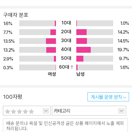
지 정력적인 시작 활동을 하여, 패터슨으로부터 “예술에서 위대하기
전에 인생에서 위대했다”는 찬사를 들은 위대한 시인이었다. 존 밀턴
구매자 분포
은 1608년 런던의 브레드 가에서 부유한 법률 공증인의 아들로 태어
10대
1.0%
1.6%
났다. 원래 로마 가톨릭 집안이었으나, 밀턴의 아버지 대에서 프로테
20대
14.2%
7.7%
스탄트로 전향하였다. 밀턴이 태어난 시기는 셰익스피어, 벤 존슨, 보
30대
14.5%
13.5%
몬트, 플레처 등 당대의 기라성 같은 작가들이 활동하던 시기로, 밀턴
40대
은 이러한 문학적 바탕에서 창조적인 서사시의 새로운 영역을 개척했
19.7%
13.2%
다. 어릴 때부터 당시 유명한 신학자였던 토머스 영의 지도 아래 단단
50대
9.7%
2.9%
한 지적 수련을 받으면서, 학문과 문학에 남다른 열정을 갖게 되었다.
60대
1.6%
0.3%
여성
남성
16세 때 이미 「시편」 114편과 136편을 운문시로 옮겼는데, 이 작품
은 지금까지 현존하는 그의 최초의 작품으로 남아 있다. 17세부터 2
4세까지 케임브리지의 크라이스트 칼리지에서 수학했고, 이 시기에
100자평
게시물 운영 원칙
그는 최초의 걸작인 「그리스도 탄생하신 날 아침에」를 비롯하여 여러
편의 소네트를 영어와 이탈리아어로 썼다. 문학석사로 학교를 졸업한
카테고리
그는 당시 교회의 조치에 대한 반감 등으로 입신출세하려는 생각을
버리고 아버지가 있는 호튼으로 가서 고전을 연구하며 독서와 시작에