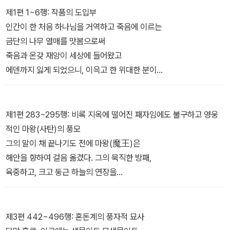
제1편 1~6행: 작품의 도입부
인간이 한 처음 하나님을 거역하고 죽음에 이르는
금단의 나무 열매를 맛봄으로써
죽음과 온갖 재앙이 세상에 들어왔고
에덴까지 잃게 되었으니, 이윽고 한 위대한 분이
우리를 회복시켜 복된 자리를 도로 얻게 하셨으니,
노래하라 이것을, 하늘의 뮤즈여.
제1편 283~295행: 비록 지옥에 떨어진 패자임에도 불구하고 영웅
적인 마왕(사탄)의 풍모
그의 말이 채 끝나기도 전에 마왕(魔王)은
해안을 향하여 걸음 옮겼다. 그의 묵직한 방패,
육중하고, 크고 둥근 하늘의 연장을
뒤로 걸머지고서. 그 넓은 원주(圓周)는
달처럼 어깨에 걸쳐 있다, 토스카나의 명장(名匠)이
저녁에 망원경으로 페솔레의 산정이나 발다르노에서
제3편 442~496행: 혼돈계의 풍자적 묘사
얼룩진 구체(球體)안의 새로운 땅이나