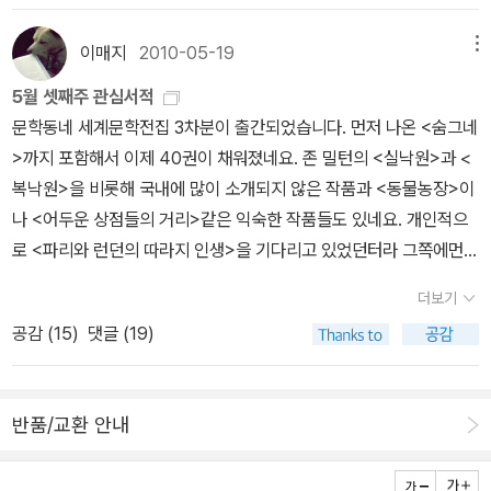
고 음악적인 무운시 형식을 사용하고 있는데, 이에 대해서는 『실낙
지 않을 것이다.지금이나 언제나 내 안에서 그 일출을 내보낼 수 있으
그는 다양한 종류의서정시, 산문, 서사시 등을 쓰기 시작했고 1930년
원』의 서두에 밀턴 자신이 입장을 밝혀놓고 있다(1권 7쪽 참조). 하지
니.우리도 태양처럼 눈부시고 거대하게 떠올라동틀 녘의 고요와 서늘
대 후반에는 여러 인문주의자들과 교류했는데 그 중에는 천문학자갈
이매지
2010-05-19
메뉴
만 또한 『실낙원』은 주인공이 영웅이 아니라 미약한 인간(아담과 하
함 속에서 우리는 오 나의 영혼을 발견했다.이 숭고한 일출 속에서 월
릴레오도 포함되어 있었다. 그의 열정은 이후 작문에 머무르기보다
와)이라는 점, 이들의 덕목이 용기나 명예와 같은 전통적인 서사시의
5월 셋째주 관심서적
트 휘트먼의 인격인 '나'는 영혼과 자아 일체인 '우리'가 된다. 모든 미
정치적 영역에서 분출했는데, 밀턴은 당대 정치적 논쟁 속에서 적극
덕목이 아니라 복종과 고난이라는 기독교적 덕목이라는 점에서 고전
문학동네 세계문학전집 3차분이 출간되었습니다. 먼저 나온 <숨그네
국의 작가들 중에서 가장 뛰어난, 심지어 에밀리 디킨슨과 헨리 제임
적으로 팜플렛을 작성하는 데 힘썼다. 왕권에 저항하는 혁명적 명분
서사시와는 다른 길을 가는 비전통적 시이기도 하다. 기존의 서사시
>까지 포함해서 이제 40권이 채워졌네요. 존 밀턴의 <실낙원>과 <
스를 능가하는 휘트먼은 자기 영혼이 결코 알 수 없는 것임을 알게 되
에서 펜을 든 밀턴의 현실정치상 노력은 1660년 왕정 복위로 좌절한
전통을 대표하는 그리스 로마 신화를 뛰어넘겠다는 시인의 당찬 포부
복낙원>을 비롯해 국내에 많이 소개되지 않은 작품과 <동물농장>이
는 한계까지도 넘어선다. 자연과 휘트먼 사이의 문제는 지배다. 바로
다. 그의 역작 <실낙원>은 이러한 현실정치적 열정이 좌초한 상황에
(제1편 14~16행)로 시작하는 『실낙원』의 주제는 결국, 시인 스스로
나 <어두운 상점들의 거리>같은 익숙한 작품들도 있네요. 개인적으
거기에서 시인은 결말에 이른다.위의 구절을 어떻게 읽을 것인가는
서 나온 역작이다.성서를 하나의 극적인, 상상의 텍스트로 읽도록 만
가 책에서 밝히고 있듯이 “인류에 대한 하나님의 옮음을 밝히는
로 <파리와 런던의 따라지 인생>을 기다리고 있었던터라 그쪽에먼저
'지금이나 언제나'라는 표현의 대담성을 강조하는 것으로 이는 위대한
들어준밀턴의 <실낙원>은 그의 선대인오비드, 셰익스피어, 스펜서,
것”(제1편 25~26행)이다. 하나님이 창조한 질서에 대한 찬양, 인간
손이 갈 듯.<소세키 선생의사건 일지>의 작가 야나기 코지의 신작이
자립의 선언이기도 하다. 나에게 '왜 읽는가'라는 질문은 더욱 흥미로
호레이스 등과 같이 장르와 분야를 넘나들며 지적 관심을 펼쳐온열정
더보기
에 대한 하나님의 사랑과 하나님에 대한 인간의 순종, 인간의 타락과
출간됐다.<소세키 선생의 사건 일지>도나름 재미있게 읽었던지라 관
워진다.인내심을 가지고 「나의 노래」를 깊이 읽으면 우리는 '그 무언
가의고전과 당대에 대한 비평이 되었다.그는 고전은 물론 당대의 여
공감 (
15
)
댓글 (19)
그 구원, 악에서 선을 이끌어내려는 신적 도모에 대한 찬양 등, 이 작
심이 간다. 이번에는 <시튼 동물기>에 <셜록 홈스> 시리즈를 결합시
가는 알 수 없는 것이다'라는 진실에 도달한다. 한 아이가 휘트먼에게
러 저작에능통했고성서에 대한 깊은 이해를 기반으로상상력을 통한
품은 그 현란한 고전문화와 이교문화에 대한 참조에도 불구하고 결국
켰다고 하는데,어린시절 나를 사로잡았던 두 작품의 만남이라니기대
묻는다.'풀잎이 뭐죠?'시인은 대답하지 못한다.'나는 그 아이만큼도 그
새로운 성서적 텍스트를 선사했다. 또한그의 서사시는현실적이고 비
기본적으로 기독교적이다. 밀턴이 문필 활동을 시작한 당시의 영국
가 된다.야생 늑대나 까마귀 등의습성을 통해 사건을 해결하는 이야
것이 무엇인지 알지 못한다.'그러나 그 '알지 못한다'는 사실이 시인을
관적이며 밀턴스스로헤쳐온정치적 풍랑의 번뇌와 회복하지 못한 이
반품/교환 안내
문단은 한편에서는 셰익스피어를 비롯한 작가들이 대륙을 능가하는
기나 다람쥐의 도움으로 보험금을 노린 살인사건을 밝혀내기도 하고,
자극해서 그는 다른 누구도 상상할 수 없을 만큼 멋진 비유적 표현을
상에 대한 갈망을 담고 있다.콜레리지는 밀턴의 삶과 실낙원에 대해
민족극을 쓰고 있었고, 다른 한편에서는 벤 존슨과 같은 작가들이 송
젖소 젖을 짜본 경험으로 밀실 살인을 해결하는 이야기 등이 담겨 있
쓰게 된다. 에밀리 디킨슨(1830∼1886)우리 안에 깊숙이 주입된
'그는 모든 진실로 위대한 시인이 그랬던 것처럼 의인이었다. 종교에