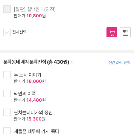
[절판] 실낙원 1 (양장)
판매가
10,800
원
전체선택
문학동네 세계문학전집 (총 430권)
신간알림 신청
두 도시 이야기
판매가
18,000
원
낙원의 이쪽
판매가
14,400
원
핀치콘티니가의 정원
판매가
15,300
원
새들은 페루에 가서 죽다