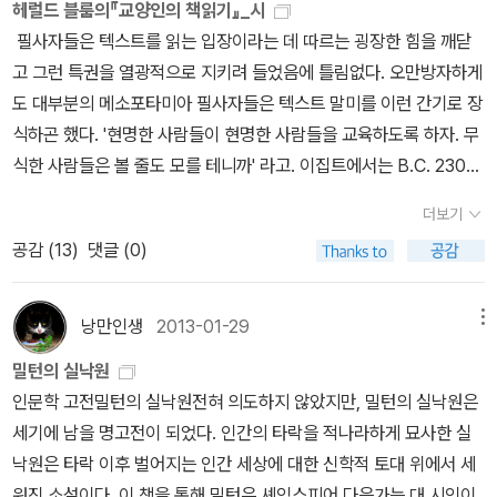
『실낙원』의 줄거리는 최초의 인간 아담과 하와가 사탄의 유혹에 넘어
헤럴드 블룸의『교양인의 책읽기』_시
he evening cool?The ripened fruit?The fragrantflower?Wit
가 선악과를 따 먹고 에덴에서 쫓겨나는 것이지만, 시간적으로는 아
필사자들은 텍스트를 읽는 입장이라는 데 따르는 굉장한 힘을 깨닫
h thee is every joy exalted;With thee, delight is ever new;W
담 이전의 영원한 과거부터 아담 이후 그리스도의 재림까지, 공간적
고 그런 특권을 열광적으로 지키려 들었음에 틀림없다. 오만방자하게
ith thee is rapture everlasting.Thine be my love and life.Joh
으로는 에덴을 사이에 둔 천국과 지옥까지, 시공간적으로 방대한 이
도 대부분의 메소포타미아 필사자들은 텍스트 말미를 이런 간기로 장
n Milton at 400 에 소개된 온라인 전시www.cems.ox.ac.uk/cit
야기가 장중한 문체로 화려하게 노래되고 있다. 특히 제1편에서 시인
식하곤 했다. '현명한 사람들이 현명한 사람들을 교육하도록 하자. 무
izenmilton/index.shtmlwww.lib.cam.ac.uk/exhibitions/Milto
은 그리스의 시인들이 노래했던 것(그리스 신화)보다 더 높고 고상한
식한 사람들은 볼 줄도 모를 테니까' 라고. 이집트에서는 B.C. 2300
nwww.dartmouth.edu/~milton/reading_room/contents/ind
주제를 노래하겠다고 한 다음 바로 지옥의 불바다에 떨어진 사탄이
년경인 19대 왕조에 어느 필사자가 자신의 일을 찬양하는 노래를 이
더보기
ex.shtmlwww.blakearchive.org/blakewww.wahcenter.net/
복수를 다짐하는 장면을 보여주는데, 여기 묘사된 지옥의 광경과 사
렇게 적었다. 필사자가 되려므나! 이 말을 그대 가슴에 각인하라.그대
exhibits/2008/milton400
공감 (
13
)
댓글 (0)
탄의 영웅적인 풍모는 너무도 웅장하여 깊은 인상을 준다. 또한 사탄
의 이름을 영원히 남기기 위해서!두루마리는 돌새김보다 훌륭하느니
군과 천사군이 하늘에서 벌이는 전쟁 장면, 하나님의 천지창조 장면,
라.사람이 죽으면 육신은 먼지가 되고,그의 사람들도 이 땅에서 사라
지구를 겹겹이 둘러싼 프톨레마이오스 식 우주관에 입각한 천체의 화
지고 말 것이니.사람을 기억하게 하는 것은 책이니라그를 읽는 사람
낭만인생
2013-01-29
메뉴
려한 운동 장면, 천국과 지옥 사이의 심연의 공간 ‘혼돈’의 모습, 에덴
의 입을 통해서. - 알베르토 망겔, 『독서의 역사』 * * * (밑줄긋
밀턴의 실낙원
낙원의 환상적인 묘사 등으로 인해, 『실낙원』은 성서에 대한 청교도
기) 02_시로버트 브라우닝(1812∼1889)시란 들리는 게 아니라 엿
인문학 고전밀턴의 실낙원전혀 의도하지 않았지만, 밀턴의 실낙원은
적 명상의 결실이면서도 동시에 그리스 로마 신화를 비롯한 온갖 이
듣는 것나는 여러 해 동안 어디서 그런 생각을 하게 되었는지는 모르
세기에 남을 명고전이 되었다. 인간의 타락을 적나라하게 묘사한 실
교 신화에 준거한 그 탁월한 문학적 상상력의 소산임을 인정받고 있
지만 의식하지 못한 채 '자기 엿듣기'가 셰익스피어의 작품에 등장하
낙원은 타락 이후 벌어지는 인간 세상에 대한 신학적 토대 위에서 세
다. 고전 서사시의 전통과 기독교적 정신 - 인문주의적 기독교 서사시
는 주요 인물들의 특별한 독창성이라고 학생들에게 가르쳤다.글을 쓰
워진 소설이다. 이 책을 통해 밀턴은 셰익스피어 다음가는 대 시인이