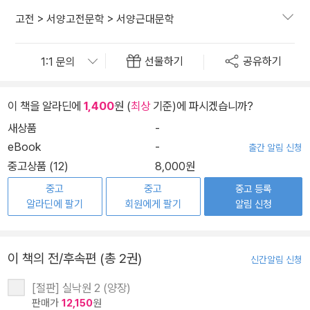
고전
>
서양고전문학
>
서양근대문학
선물하기
공유하기
이 책을 알라딘에
1,400
원 (
최상
기준)에 파시겠습니까?
새상품
-
eBook
-
출간 알림 신청
중고상품 (12)
8,000원
중고
중고
중고 등록
알라딘에 팔기
회원에게 팔기
알림 신청
이 책의 전/후속편 (총 2권)
신간알림 신청
[절판] 실낙원 2 (양장)
판매가
12,150
원