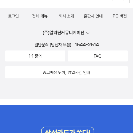
시와 풍자시 같은 고전적인 서정시를 쓰고 있었다. 이처럼 그때까지
다고 하는데 유머러스한 작품이 아닐까 싶다.그 외 관심서적. 그리고
관습들을 단절하는 일이 얼마나 어려운지 에밀리 디킨슨은 사회적으
서든 정치에서든 사회에서든 자신의 열망을 실현하는 것이 불가능하
어떤 시인도 고전적이고 창조적인 서사시를 쓰지 못하고 있던 때, 고
하나 더.
로 상류 계층에 속해 있지만 그녀의 대표적인 시들은 서구 사상이나
다는 것을 깨닫게 되자 그는 자신 안에 있는 빛과 살아있는 정신에 대
로그인
전체 메뉴
회사 소개
출판사 안내
PC 버전
전 언어와 고전 문학, 기독교 정전에 박학다식했던 밀턴은 『실낙원』
문화의 계속성과는 단절되어 있다. 이런 점에서 그녀는 가장 위대한
한 마음을 포기하고 스스로의 초월적 이상에 대한 기록을 최대로 발
을 통해 고전적인 정신과 기독교 정신의 통합, 즉 비평가들이 말하는
동 시대 미국 작가인 휘트먼과 대조를 이룬다. 휘트먼은 그의 스승인
현함으로써 세계에 복수하는 방식을 택했다.'고 한다.2. 낭만주의자
(주)알라딘커뮤니케이션
‘기독교적 인문주의’를 일궈냈다. 고전 서사시의 전통을 그대로 이어
에머슨의 뒤를 이어 형식이나 시적 태도 면에서 근본적인 혁신을 일
밀턴 (Romantic Milton)낭만주의 시대에 밀턴의 위상은 빛을 발한
받으면서도, 그것을 초월하여 인문주의적이고 기독교적인 가치와 미
궈 냈다.반면 디킨슨은 셰익스피어나 윌리엄 블레이크처럼 모든 일을
1544-2514
일반문의 (발신자 부담)
다. 그는 시인을 넘어 혁명가이자 선지자로서 새로운 세대에 하나의
덕을 내세우는 새로운 서사시를 완성한 것이다. 구성과 줄거리 하늘
혼자 힘으로 해 냈다. 따라서 디킨슨의 작품을 읽으려면 그녀의 독창
이상형으로 그려졌다. 예술적 창조물을 예술가 자신의 표상으로 보는
1:1 문의
FAQ
과의 싸움에서 대패한 사탄은 비통한 심정으로 불바다 속에 쓰러진
적 인식을 파악해야 한다. 그 보상은 독특하다. 디킨슨은 우리가 보다
낭만주의적 사고는 밀턴을 연상시킨다. 스스로를 하나의 '진정한
동료 악마들을 일깨우고 복수를 획책한다. 악마들은 근자에 새로 창
창조적으로 사고하고 우리 안에 깊숙이 주입된 관습들을 단절하는 일
시'로 바라보는 사람이야말로 진정한 시인이라는 것이 밀턴의 말이
중고매장 위치, 영업시간 안내
조되었다는, 인간이라 불리는 생물을 이용해서 복수할 것을 결의하
이 얼마나 어려운지 인식하게 해 준다.이 시가 지닌 가장 큰 힘은 비상
다. 블레이크와 셸리, 워즈워스부터 메리 셸리에 이르기까지 밀턴의
고, 그 대표로 자신들의 우두머리 사탄에게 이 일을 맡기는데…… 『실
한 '자립' 정신그대 떠나 이제 다시 돌아오지 않으려니제 아무리 절대
낭만주의적 영향이 투영된다.3. 밀턴의 영향(Modern Milton)찰스
낙원』은 전 12편, 10,565행으로 이루어져 있다. 원래 1667년 초판
적이어도 나는그대가 지나 온 길을 바라보려네ㅡ죽음은 종말이어라,
다윈, 말콤 엑스, 헬렌 켈러에 이르기까지 밀턴의 영향은현대에도 지
당시에는 전 10편이었는데, 1674년 재판 때 제7편과 제10편을 각각
처음 일어나는 일이라도.이 순간이여 멈추어라죽음을 넘어서서살아
속된다.20세기 전반에 모더니스트들의 밀턴에 대한 학문적 평가는
두 편으로 나누어서 전 12편으로 만들었다. 앞서 언급한 바와 같이,
왔음의 의미를새로이 발견했음은신이라 할지라도파괴할 수 없으리니
냉담했지만, 1930년대에 이르러 최근까지 밀턴은 다시 다양한 형태
밀턴은 서사시의 전통에 따라, 이야기를 시간순으로 하지 않고 사건
영원, 추정그 순간 나는 깨닫는다그대, 존재였으나이제 사는 법을 잊
로 각색되고 영감을 주고 있다. <데블스 애드버킷>의 알 파치노가 브
의 중간부터 시작하여 다시 처음으로 돌아갔다가 결말을 향해 나아간
었노라ㅡ'현재의 삶'은 이렇게 되리라내가 몰랐던 어떤 것ㅡ거짓된 낙
루클린 액센트에 악마적인 변호사 '존 밀턴'을 연기하는 것도 이러한