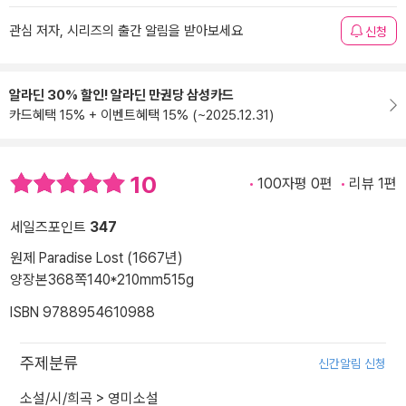
관심 저자, 시리즈의 출간 알림을 받아보세요
신청
알라딘 30% 할인! 알라딘 만권당 삼성카드
카드혜택 15% + 이벤트혜택 15% (~2025.12.31)
10
100자평 0편
리뷰 1편
세일즈포인트
347
원제 Paradise Lost (1667년)
양장본
368쪽
140*210mm
515g
ISBN 9788954610988
주제분류
신간알림 신청
소설/시/희곡
>
영미소설