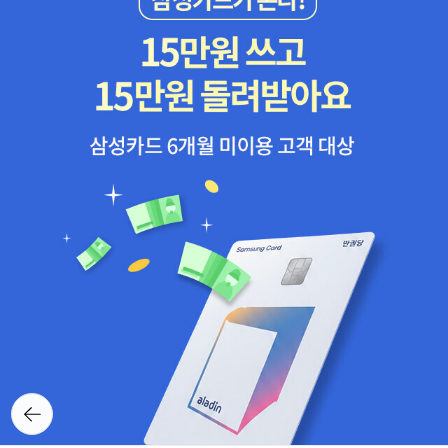
다. 『실낙원』의 전체 내용을 이야기하려면 각 4편씩 모두 3부로 나누
원그대의 왕국이ㅡ'미래의 삶'은, 내게,너무도 소박한 집내 구원자의
흐름들 중 하나라고 하니 더 재미있다. 몇 가지 최근에 나온 밀턴의 영
어 설명하는 것이 편리하다. 1부: 제1편~제4편 시의 주제를 밝힌다.
얼굴에서내가 인식하지 못한다면 그대 자신의ㅡ그가 나와 맞바꾸려
향을 살펴볼 수 있는 작품들의 목록이다.4. 음악에서의 밀턴(Musica
이어 지옥의 불바다에 떨어진 사탄이 부하 천사들을 독려하여 하나님
는의심 많은 불멸성과그대의 어두운 얼굴로그 외의 모든 것을 박탈당
l Milton)특히, 음악에서 밀턴의 시가 많은 음악에 영감을 주었다는
에 대한 복수를 획책하고, 그 방법으로 새로 창조되었다는 인간을 이
한 채천국과 지옥에 대해 나는 또한 비난의 권리를이 얼굴을 그의 귀
것도 주목할 만하다. 그의 서정시, 서사시의 가사들이 많은 작곡가들
용할 것을 제안한다. 이 사명을 띠고 사탄은 홀로 혼돈의 심연을 건너
중한 친구와교환하려는 아무에게나 주고자 하네.그가 인정하듯 만일
에 의해 창작의 바탕이된 덕택에밀턴의 사상과 영혼을 음악으로 다시
지구에 착륙한다. 2부: 제5편~제8편 사탄의 위험을 인간에게 경고하
'신이 사랑이라면'울는 그러함이 틀림없으리라 생각하리라왜냐하면
들을 수 있는 것도 기쁜 일이다. 프레드릭 헨델의 1742년 오라토리오
기 위해 하나님은 천사 라파엘을 에덴으로 파견한다. 라파엘은 아담
그는 '질투심 많은 신'이기 때문에그가 우리에게 분명히 말하듯그에게
<삼손>에서 이스라엘인들과 팔레스타인인들이 서로의 신의 덕성을
에게 사탄군과 천사군 사이에 일어난 하늘에서의 전쟁과 사탄의 패배
있어 '모든 것이 가능하다' 한다면그가 시인하듯이그는 결국 우리에게
찬양하는 장면에서, 요셉 하이든의 1798년 오라토리오 <천지창조>
를 이야기해주며 사탄의 꾐에 넘어가 하나님의 명을 거역하는 일이
반환하리라.우리의 빼앗긴 신들을ㅡ그녀는 죽어가는 자기 연인에게
에서 성서의 '창세기'와 '시편'과 어울리며 밀턴의 시가 사용되었다.크
없도록 경고한다. 이어 천지창조 이야기, 아담과 하와가 창조됐을 당
그 시를 쓰는 순간 '멈추어라/ 죽음을 넘어서'라고 요구한다. 그녀는
리스토퍼 프라이(Christopher Fry)의 리브레토에서 신의 목소리와
시의 이야기 등이 오간다. 3부: 제9편~제12편 제9편에서 아담과 하
죽음이나 신과 다투는 게 아니라 이제 떠나려는 연인과 다투는 것으
함께 등장하는 또 다른 나레이터로 등장하는 인물은 밀턴이다. 프라
와는 사탄의 꼬임에 넘어가 선악과를 먹고 타락한다. 제10편에서는
로 이어서 상실을 위로하는 전통적인 지혜와 맞서게 된다.이 위대한
이는 그의 오페라를 홀로 있는 밀턴과 그가 속해있는 스테이지의 어
타락의 직접적인 결과가 나타난다. 사탄의 자식들인 죄와 죽음이 지
시(「시 1260」)를 큰 소리로 읽으면 디킨슨의 신비로운 힘을 얻게 되
둠으로부터 시작한다.밀턴의 생애와 그 영향을 돌아보니 가슴이 두근
옥에서 지구까지 긴 다리를 놓아 악이 마음대로 지구를 드나들게 하
는데, 그것은 부분적으로는 설익은 위안을 거부하는 힘이기도 하다.
거린다. 격렬한 열정과 비탄, 고전적 스타일과 덕성, 고결한 의무와 영
고, 하나님의 명에 의해 천체 운행이 바뀌고 지구에 폭한과 폭서, 폭풍
그러나 이 시가 지닌 가장 큰 힘은 비상한 '자립' 정신에 있다. 이 점에
뒤로가
생에 대한 지향. 밀턴의 <실낙원>을 다시 펼쳐보고 새롭게 찾게 된
기
과 우레 등 기상의 변화가 생기며 자연계에 약육강식의 법칙이 생긴
서 디킨슨과 휘트먼의 스승인 에머슨에 필적할 만하다. 파괴적 신의
다른 작가들의 글 속에서 밀턴도느끼고 싶어졌다.그를 생각하며 작곡