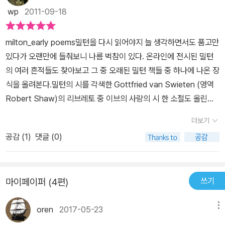
라면 1663년에 결혼한 세번째 부인 엘리자베스 민셜이었다. 밀턴보
wp
2011-09-18
다 30세나 아래였던 부인은 말년의 밀턴을 충실히 보필했다. 말년에
밀턴은 세 편의 작품을 완성했으니, 그것이『실낙원』(1667)과 그 후
milton_early poems밀턴을 다시 읽어야지 늘 생각하면서도 품고만
속편인『복낙원』(1771), 그리고 극시『투사 삼손』(1771)이다. 『실낙
있다가 오랜만에 들춰보니 나름 벅참이 있다. 온라인에 전시된 밀턴
원』이 출간되자, 존 드라이든을 비롯한 당대의 비평가들은 이 작품을
의 여러 흔적들도 찾아보고 그 중 오래된 밀턴 책들 중 하나에 나온 장
호메로스나 베르길리우스의 서사시에 비견될 만한 대작으로 평가했
식을 올려본다.밀턴의 시를 각색한 Gottfried van Swieten (영역
다. 『실낙원』이 재판 출간된 지 석 달 후인 1774년 11월, 밀턴은 지병
Robert Shaw)의 리브레토 중 이브의 사랑의 시 한 소절도 올린다.
이 악화되어 조용히 눈을 감았다. 경건한 종교적 명상과 탁월한 문학
AdamSweet Companion, here beside thee softly fly the go
적 상상력의 결합 밀턴은 이 시가를 1663년에 완성하였지만, 집필을
더보기
lden hours.Every moment is rapture; naught of sadness lin
시작한 것은 1658년경이었다고 추정된다. 하지만 그 오래전부터 밀
공감 (
1
)
댓글 (0)
gers near.EveDearest husband! here beside thee floods of
턴은 숭고한 주제를 가진 영웅시를 쓰겠다는 포부를 가지고 있었고,
joy o'erflow my heart.That thou love me is my blessing; thi
아서 왕이나 크롬웰을 소재로 한 시를 구상했었으나, 결국 기독교 정
ne forever is my life.AdamThedew-freshened morning, O br
신에 바탕을 둔 서사시를 써야 한다는 사명을 갖게 되었다. 더구나 르
쓰기
마이페이퍼 (4편)
ight awakening!EveThe coolness of evening, sweetly rest
네상스 운동의 일환인 자국어 옹호 운동에 적극 호응하여 라틴어가
oring!AdamHow rich the taste of round and ripened fruit!Ev
아니라 영어로 썼다. 원고는 1663년에 완성되었으나 페스트와 런던
oren
2017-05-23
메뉴
e How charming the scent of gay and fragrant flower!Eve,
대화재 등으로 출간이 늦어져 1667년에야 초판이 나오게 되었다.
AdamBut without thee, what is to me:The morning dew?T