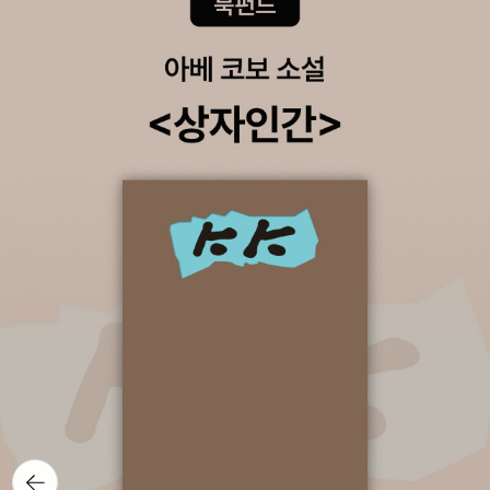
조신권 옮김 유혹하는 사탄과 예수의 격렬한 논쟁을 통해 메시아의
등장과 낙원의 회복을 알리는 지적 서사 시어와 운율에서 밀턴은 영
국의 모든 위대한 문필가들 가운데서도 최상급의 예술가이다. _매슈
아널드 사실상 밀턴 뒤에는 고전 서사시가 있었지만, 그것만이 다는
아니었다. 그가 이룩한 것은 전례 없는 무엇이었다. _A. J. A. 월덕 인
간의 원죄를 주제로 한 종교 서사시로서 영국 르네상스 시대의 최고
걸작으로 평가받는 명작『실낙원』의 후속편인 『복낙원』은 전 4편 2,0
70행으로 구성된 간결한 서사시이다. 『실낙원』이 감정을 고양시키는
장중하고 화려한 시라면 『복낙원』은 조용하고 어조가 낮으며 웅장하
고 화려하다기보다는 지적인 논쟁으로 이루어진 이성적인 시이다. 이
작품을 통해 밀턴은 결국 구원의 길은 인간의 자유의지에 달렸음을
시사하고 있으며, 굳건한 신앙인이자 불굴의 혁명가였던 밀턴의 삶과
생각이 고스란히 담겨 있는 걸작으로 꼽힌다. 036 포로기 오오카 쇼
헤이 장편소설 | 허호 옮김 근대 일본문학의 시대적 증언 역할을 한
전쟁문학의 걸작 전후문학의 기수 오오카 쇼헤이의 자전적 소설 194
뒤로가
9년 요코미쓰 리이치상 수상 1980년 일본작가와 비평가가 선정한
기