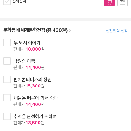
전체선택
문학동네 세계문학전집 (총 430권)
신간알림 신청
두 도시 이야기
판매가
18,000
원
낙원의 이쪽
판매가
14,400
원
핀치콘티니가의 정원
판매가
15,300
원
새들은 페루에 가서 죽다
판매가
14,400
원
추억을 완성하기 위하여
판매가
13,500
원