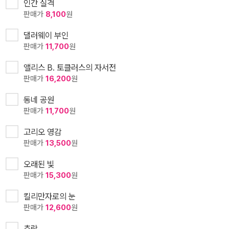
인간 실격
판매가
8,100
원
댈러웨이 부인
판매가
11,700
원
앨리스 B. 토클러스의 자서전
판매가
16,200
원
동네 공원
판매가
11,700
원
고리오 영감
판매가
13,500
원
오래된 빛
판매가
15,300
원
킬리만자로의 눈
판매가
12,600
원
추락