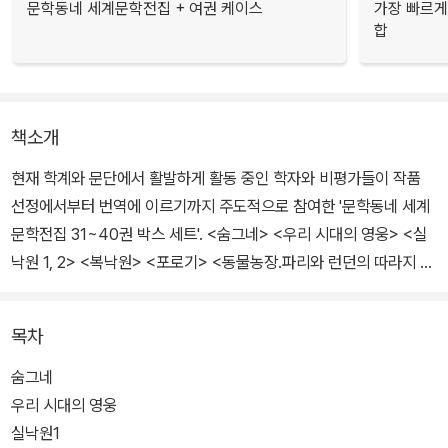
문학동네 세계문학전집 + 여권 케이스
가장 빠르게
합
책소개
현재 학계와 문단에서 활발하게 활동 중인 학자와 비평가들이 작품
선정에서부터 번역에 이르기까지 주도적으로 참여한 '문학동네 세계
문학전집 31~40권 박스 세트'. <숨그네> <우리 시대의 영웅> <실
낙원 1, 2> <복낙원> <포로기> <동물농장.파리와 런던의 따라지 인
생> <루이 랑베르> <코틀로반> <어두운 상점들의 거리> 모두 10
권으로 구성되었다.
목차
숨그네
우리 시대의 영웅
실낙원1