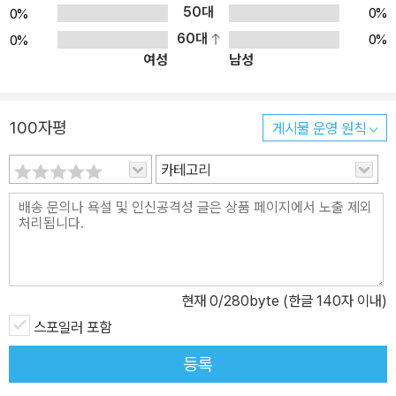
학을 통해 정치적 신념을 표출해온 작가인 조지 오웰의 면모를 다시
50대
0%
0%
금 확인하는 기회를 가질 수 있을 것입니다. 문학동네 세계문학전집
60대
0%
0%
여성
남성
013번으로 출간되었던 발자크의 『나귀 가죽』과 연속선상에 있는 작
품으로, 발자크 유년의 기록이 담긴 철학소설 『루이 랑베르』는 작가
자신이 가장 애착을 가진 작품 중 하나로 알려져 있습니다. 그리고 문
100자평
게시물 운영 원칙
학동네를 통해 꾸준히 소개되어온 프랑스 현대문학의 거장 파트릭 모
디아노의 작품 『어두운 상점들의 거리』가 그를 대표하는 작품으로서
카테고리
세계문학전집을 통해 새로운 모습으로 독자들을 찾아갑니다. 031 숨
그네 헤르타 뮐러 장편소설 | 박경희 옮김 2009 노벨문학상 수상 헤
르타 뮐러의 최신 장편소설 헤르타 뮐러는 우리 시대의 가장 중요한
문학적 증인이다. _차이트 언어로 만든 예술품, 이 책을 결코 잊지 못
할 것이다. _포쿠스 『숨그네』는 이차대전 후 루마니아에서 소련 강제
현재
0
/280byte (한글 140자 이내)
수용소로 이송된 열일곱 살 독일 소년의 삶을 충격적이고 강렬한 시
스포일러 포함
적 언어로 밀도 있고 섬세하게 그려낸 작품이다. 인간의 숨이 삶과 죽
음 사이에서 그네처럼 가쁘게 흔들리는 것을 상징하는 『숨그네』는 철
등록
저히 비인간화한 상황 속에서 살아남고자 하는 인간 삶의 한 현장을