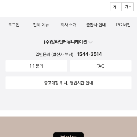
하며, 치기 어린 염세주의로 세상에 맞서는 주인공 페초린의 모습에
서 당시 러시아에 퍼져 있던 바이런주의의 전형을 만날 수 있다. 러시
아문학 연구자이자 소설가인 김연경의 유려한 번역으로 소개된다. 0
로그인
전체 메뉴
회사 소개
출판사 안내
PC 버전
33~034 실낙원 존 밀턴 지음 | 조신권 옮김 경건한 종교적 명상과
탁월한 문학적 상상력의 결합 세계문학사에 길이 남을 최고의 종교
(주)알라딘커뮤니케이션
서사시 인간적이고 극적인 상상력의 정수가 셰익스피어라면, 밀턴은
1544-2514
일반문의 (발신자 부담)
열광적이고 명상적인 상상력의 거대한 저장고이다. _윌리엄 블레이
크 『실낙원』의 사탄이라는 캐릭터에서 느껴지는 힘과 장엄함을 능가
1:1 문의
FAQ
하는 것은 어디에도 없다. _셸리 구약 성서의 ‘낙원상실 모티프'를 토
대로 한 『실낙원』은 10,565행에 달하는 대서사시로, 밀턴은 일정한
중고매장 위치, 영업시간 안내
형식에 격조 높은 문장과 아름다운 시적 언어를 통해 17세기 정신세
계와 인문적 교양을 작품 속에 고스란히 담아냈다. 이 작품으로 밀턴
은 셰익스피어 다음가는 대시인이라는 지위를 얻었고, 『실낙원』은 단
테의 『신곡』과 더불어 세계문학사에 남을 최고의 고전 반열에 올랐
다. 한국밀턴학회를 창립하고 존 밀턴 연구에 평생을 바쳐온 조신권
연세대 명예교수의 번역으로 소개된다. 035 복낙원 존 밀턴 지음 |