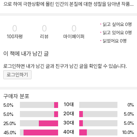
으로 하여 극한상황에 몰린 인간의 본질에 대한 성찰을 담아낸 작품
으로, 2009년 노벨문학상 수상자인 헤르타 뮐러의 『숨그네』와 함께
가해자이며 피해자였던 그들의 관점에서 그린 전후문학, 수용소문학
읽고 싶어요 0명
0
0
0
을 만나볼 수 있습니다. 제임스 조이스와 카프카에 버금가는 작가라
읽고 있어요 0명
100자평
리뷰
마이페이퍼
는 평을 받은 안드레이 플라토노프의 『코틀로반』은 러시아 혁명 이후
읽었어요 0명
민중의 삶을 담은 디스토피아 소설로서, 체제 비판적 내용을 담았다
이 책에 내가 남긴 글
는 이유로 작가 사후에 소개된 문제작이기도 합니다. 플라토노프의
작품을 꾸준히 연구해온 부산외대 김철균 교수의 번역으로 선보입니
로그인하면 내가 남긴 글과 친구가 남긴 글을 확인할 수 있습니다.
다. 27세에 요절한 천재 작가로 19세기 러시아 산문문학을 구축한 작
로그인하기
가 미하일 레르몬토프의 『우리 시대의 영웅』은 소설가이자 러시아문
학 연구자인 김연경의 유려한 번역으로 소개됩니다. 최고의 종교 서
구매자 분포
사시 『실낙원』과 『복낙원』 또한 한국 밀턴학회를 창립하고 일생을 밀
10대
0%
5.0%
턴과 종교문학 연구에 바쳐온 조신권 교수의 번역으로 새로이 다듬어
20대
5.0%
5.0%
져 출간되었습니다. 조지 오웰의 후기 대표작이자 20세기 최고의 정
30대
5.0%
25.0%
치우화인 「동물농장」과, 그의 데뷔작이자 실제 노숙자로 살며 도시 빈
40대
민의 문제를 체험하고 집필한 「파리와 런던의 따라지 인생」을 통해 문
10.0%
45.0%