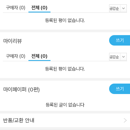
섬뜩하면서도 아름답게 포착해낸다. 루마니아 독재 치하에서 비밀경
구매자 (0)
전체 (0)
찰에 협조를 거부하며 독일로 망명한 헤르타 뮐러가, 자신처럼 망명
한 시인이자 실제 수용소 생존자인 오스카 파스티오르의 구술을 토대
등록된 평이 없습니다.
로 작품을 썼다. “우리 시대의 가장 중요한 문학적 증인”이라는 찬사
를 받은 헤르타 뮐러의 2009년 대표작이다. 032 우리 시대의 영웅
쓰기
마이리뷰
미하일 레르몬토프 장편소설 | 김연경 옮김 19세기 러시아 산문문학
을 구축한 천재 작가 레르몬토프가 남긴 유일한 장편소설 러시아에서
구매자 (0)
전체 (0)
그 누구도 이처럼 아름답고 정교한 글을 쓴 사람은 없었다. _고골 레
르몬토프의 작품은 지금껏 쓰인 러시아 산문 중 최고이다. 그의 소설
등록된 평이 없습니다.
은 명료하고 자유롭다. _D. P. 미르스키 러시아 문학이 시에서 산문으
로의 이행이라는 시대의 요구에 직면했을 때 그것을 성취해낸 작가가
쓰기
마이페이퍼 (0편)
바로 레르몬토프이다. _보리스 예이헨바움 『우리 시대의 영웅』은 27
세의 나이로 요절한 러시아의 천재 시인 레르몬토프가 남긴 유일한
등록된 글이 없습니다
장편소설이다. 레로몬토프 자신이 “우리 세대 전체의 악덕들로 구성
되고 그것이 완전히 발현된 초상”이라고 밝힌 ‘우리 시대 영웅’의 형
반품/교환 안내
상을 찾아가는 내용이다. 귀족들의 위선과 속물근성을 조롱하고 냉소