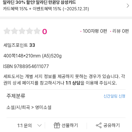
알라딘 30% 할인! 알라딘 만권당 삼성카드
카드혜택 15% + 이벤트혜택 15% (~2025.12.31)
0
100자평 0편
리뷰 0편
세일즈포인트
33
400쪽
148*210mm (A5)
520g
ISBN 9788954611077
세트도서는 개별 서지 정보를 제공하지 못하는 경우가 있습니다. 각
권의 상세 페이지를 참고하시거나
1:1 상담
을 이용해 주십시오.
주제분류
신간알림 신청
소설/시/희곡
>
영미소설
선물하기
공유하기