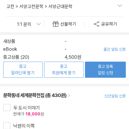
고전
>
서양고전문학
>
서양근대문학
선물하기
공유하기
새상품
-
eBook
-
출간 알림 신청
중고상품 (20)
4,500원
중고
중고
중고 등록
알라딘에 팔기
회원에게 팔기
알림 신청
문학동네 세계문학전집 (총 430권)
신간알림 신청
두 도시 이야기
판매가
18,000
원
낙원의 이쪽