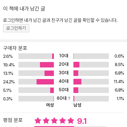
받아 베를린시에서 주관하는 폰타네상을 수상했다. 이후 『싯다르타』,
비극적으로 생을 마감하는 이야기를 담고 있다. “따뜻한 언어로 청춘
이 책에 내가 남긴 글
『나르치스와 골드문트』, 『황야의 이리』, 『유리알 유희』 등 여러 작품
의 권리를 주장하는” 이 책은 헤세의 분신인 두 소년 한스 기벤라트와
으로 수많은 독자들을 매료시켰다. 그러나 군국주의와 국가주의에 비
헤르만 하일너를 통해 개인의 개성을 존중하지 않고 억지로 ‘사회의
로그인하면 내가 남긴 글과 친구가 남긴 글을 확인할 수 있습니다.
판적이고 나치를 경계한다는 이유로 그의 입지는 점점 좁아졌고, 나
유용한 일원’을 만들려는 사회와 학교라는 권력을 고발하며, 오늘의
로그인하기
치 집권 이후에는 독일 내에서 작품의 제작과 판매가 어려워졌다. 종
청소년들은 어떤 삶을 살고 있는지 돌아보게 한다.■ 작가와 작품 소
전 뒤인 1946년부터 독일에서 다시 헤세의 작품이 출간되기 시작했
개헤르만 헤세는 독일 남부 슈바벤 지방의 소도시 칼프에서 독실한
구매자 분포
고, 같은 해 노벨 문학상과 괴테상을 수상했다. 1950년 브라운슈바
기독교 선교사의 아들로 태어났다. 그는 그 지방의 똑똑한 소년들만
10대
이크시에서 주관하는 빌헬름 라베 상을, 1955년 서독출판협회에서
0.6%
2.6%
지원할 수 있는 명문 마울브론 신학교에 입학한 수재였다. 그러나 신
주관하는 평화상을 수상했다. 1962년 스위스 몬타뇰라에서 세상을
20대
8.5%
19.4%
학교에 들어간 지 7개월 만에 “시인이 아니면 아무것도 되고 싶지 않
떠났다.
30대
6.8%
13.1%
아” 학교에서 도망쳤고, 3개월 후에는 결국 신학교를 그만두었다. 열
40대
다섯 살에 자살을 기도했으나 실패하고 신경쇠약 치료를 받는 등 이
11.4%
24.2%
후 몇 년 동안 헤세는 가정의 종교적 전통과 고루하고 위압적인 분위
50대
6.8%
5.1%
기 속에서 자신의 길을 찾기 위해 방황했다. 그의 부모는 그를 사회가
60대
1.1%
0.3%
여성
남성
필요로 하는 ‘쓸모 있는 사람’으로 만들기 위해 애썼지만 그는 시인이
되고 싶은 자신의 꿈을 이루기 위해 낮에는 서점에서 일하면서 저녁
9.1
평점 분포
에는 작품을 썼다. 1904년 출간한 첫 장편소설 『페터 카멘친트』가