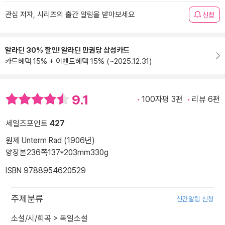
관심 저자, 시리즈의 출간 알림을 받아보세요
신청
알라딘 30% 할인! 알라딘 만권당 삼성카드
카드혜택 15% + 이벤트혜택 15% (~2025.12.31)
9.1
100자평 3편
리뷰 6편
세일즈포인트
427
원제 Unterm Rad (1906년)
양장본
236쪽
137*203mm
330g
ISBN 9788954620529
주제분류
신간알림 신청
소설/시/희곡
>
독일소설