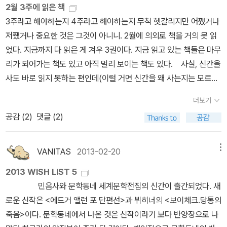
2월 3주에 읽은 책
동시에 희열감이 들기도 했다. 누군가 내게 이렇게 비난해 줬으면 했
들과 함께 술을 마신 후 혼자 집으로 돌아오다가 물에 빠져 쓸쓸하게
의 번역판으로 다시금 펼쳐들고 정신없이 읽어내려가고 싶다.
3주라고 해야하는지 4주라고 해야하는지 무척 헷갈리지만 어쨌거나
었던 것이다. 비록 누구도 그렇지 않았지만.​​나중에 하일너가 내용 중
죽습니다. 아버지가 그토록 혼을 내려고 별렀던 한스는 싸늘한 시체
레 미제라블 세트 전5권 / 빅토르 위고 / 펭귄클래식코리아(웅
저쨌거나 중요한 것은 그것이 아니니. 2월에 의외로 책을 거의 못 읽
에서 완전히 사라지고 나서야 나는 좀 더 깊이 하일너에 대해 생각 할
가 되어 시커먼 강물을 따라 조용히 골짜기 아래로 천천히 떠내려가
진) / 44,800원 지난 연말 광풍을 불러일으켰던 <레 미제라블>!좋
었다. 지금까지 다 읽은 게 겨우 3권이다. 지금 읽고 있는 책들은 마무
수있었는데 그때는 막 하일너가 신학교를 떠나던 p137쪽쯤의 생각
고 있었다. 구역질도 수치심도 괴로움도 모두 그를 떠났다. 푸르스름
아하는 사람들과 함께 영화 '레미제라블' 보면서 감동받고 펑펑 울었
리가 되어가는 책도 있고 아직 멀리 보이는 책도 있다. 사실, 신간을
과 많이 달라져있었다.​ 이 포스트잇은 완전히 다 읽은 후 작성한 것인
하고 차가운 가을밤이 어슴푸레 떠내려가는 그의 여윈 몸을 내려다보
고,올해초 국내 내셔널 무대에서 정말 최고의 연기로 많은 이들의 가
사도 바로 읽지 못하는 편인데(이럴 거면 신간을 왜 사는지는 모르겠
데 하일너에 관한 것이다.​​나는 하일너에게 화가 났었다. 그러나 하일
고 있었다. 시커먼 강물이 그의 손과 머리카락과 창백한 입술을 어루
슴과 눈가를 촉촉히 적셔주었던김연아 선수의 '레미제라블'을 보면도
지만 어쨌든 신간 때 사서 구간 될 때 읽는 경우가 허다하다, 참고로
너를 향한 분노의 이유가 어떤 무책임이라는 걸 알게된 지금 , 더없이
만지며 장난쳤다. 날이 밝기 전에 사냥을 하러 나온 겁 많은 수달이 그
또 펑펑 울었고...남은 것은 원작의 감동과 즐거움을 만끽하는 일...연
더보기
이 책은 선물받았다.) 이 책은 헤세의 리뷰대회를 맞아 신간 때에 맞
이상하고 우습고 통속적이게 느껴진다.그는 소년이였을 뿐이다. 그는
를 흘낏 쳐다보고는 미끄러지듯 그 결을 스쳐지나갔을 뿐, 아무도 그
말연시 이것저것 시간 빼앗기는 일도 많았고, 읽어야 할 책도 많았으
공감 (
2
)
댓글 (2)
춰서 읽게 되었다. 읽기 전엔 내가 이 책을 읽은 줄 알았었는데, 아니
데미안이 아니였고 자신의 도끼가. 정제되지 않은 거친 말의 울림이
를 보지 못했다. 그가 어떻게 물에 빠졌는지 아는 사람도 하나 없었다.
며,한꺼번에 사들이기에는 살짝 부담되서 차일피일 미루던 레미제라
처음 보는 내용이 아니던가. 그리고 '데미안'의 영향으로 좀 어렵다는
한스에게 어떤 영향을 끼칠지 예상치 못할 만큼, 또 예상할 생각조차
어쩌면 길을 잃고 헤매다 가파른 곳에서 미끄러졌을지 모른다. 어쩌
블 원작을이제는 손에 쥐고, 가슴에 묻고 읽어야 할 때가 온 것 같
선입견이 있었는데, 아니 이렇게 술술 읽히는 소설이었어? 개인적
VANITAS
2013-02-20
메뉴
못할 만큼 성숙하지 못하고 제 마음을 헤아리고 제 길을 찾기에 벅찬
면 물을 마시려다가 삐끗 균형을 잃었을 수도 있다. 혹은 아름다운 강
다. 김연아 선수의 '레미제라블', 영화 '레미제라블', 원작 '레미제라
으로는 헤세의 수채화 그림을 정말 좋아한다. 그의 시도 참 좋아한다.
소년이였을 뿐이다.​​​​이쯤되는 수레바퀴 아래서 안의 헤르만 하일너와
물에 홀려 몸을 숙였다가 평화와 깉은 안식이 가득 깃든 밤과 창백한
블'의 삼위일체로폭풍처럼 휘몰아치는 감동과 전율을 가슴 깊이 새길
2013 WISH LIST 5
그런데 정작 그의 주 종목(?)인 소설을 잘 읽지 못했는데 이참에 찾아
다른 하나의 인물이 되어버린 기분이다. ​저 말은 전혀 예상치 못한 깨
달을 보고, 피로와 두려움의 조용한 강요에 떠밀려 죽음의 그늘에 빠
수 있기를 기대하면서.
민음사와 문학동네 세계문학전집의 신간이 출간되었다. 새
읽어봐야겠다. 헤세, 이런 매력쟁이 같으니라구! 소설을 좋아하시
달음이 아니였다. 내가 저말로 정의짓기 전에 저런 현상을 뭐라고 느
졌을 수도 있다. 213~214쪽 소년은 한창 꽃필 시기에 갑자기 뚝 꺾
로운 신작은 <에드거 앨런 포 단편선>과 뷔히너의 <보이체크.당통의
는 분들도 이 두 권의 책을 보면 헤세의 그림에 푹 빠지게 될 것이니
끼고 명명했는 지 모르겠지만 나름의 강한 인상을 남겼고 그것에 대
여 즐거운 인생길을 벗어난 것 같은 모습이었다. 아버지도 피로와 외
죽음>이다. 문학동네에서 나온 것은 신작이라기 보다 반양장으로 나
추천! 소로우의 '월든'이 유행할 무렵 번역의 문제인지는 모르겠지
해 계속해서 생각했던게 분명하다. ​그러니 드는 생각이. 과연 저 포스
로운 슬픔에 젖어 아들이 살포시 미소 짓고 있다는 행복한 착각에 빠