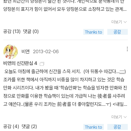
왔던 최근간의 양장본이 출간 된 것이다. 개인적으로 문학동네의 반
마나 이해에 어려움을 겪은 우리 가족은 그저 법정 스님의 철학과 닮
트잇 속의 하일너라는 인물이 ' 수레바퀴 아래서 ' 안의 헤르만 하일너
졌다. 214쪽 그렇게 한스는 죽음을 맞이했습니다. 자신이 진정으로
양장본의 표지가 힘이 없어서 모두 양장본으로 소장하고 있는 관계로
은 책이라는 막연한 동경만 한 채로 읽기 대신 보관용으로만 생각했
라는 인물이 맞을까, 란 생각이다. ​​​마지막으로 한스의 이야기를 조금
좋아하고, 하고 싶어하는 일이 무엇인지도 모른채 말입니다. 그의 죽
양장본을 선호한다. 출판사 소개로는 '인간의 에로티시즘과 욕
었는데 이렇게 우리 나라에서도 소로우의 삶을 살기 위해 노력하고,
하자면 나는 한스의 혼란과 고독이 <데미안>의 데미안을 만난 싱클
더보기
음이 실족사였는지, 자살이었는지도 알 수 없고, 심지어 그가 눈을 감
망을 말하는 에디션 D' 라고 하는데 2011년에 나온 책을 다시 재판한
직접 살아낸 이가 있다는 사실이 반가웠다. 더구나 그녀의 글은 눈에
레어의 혼란과 고뇌처럼 위태롭고 격정적이지만 새로운 세계로의 도
을 때는 그의 곁에 아무도 있지 않았습니다. 그는 평생 누구를 위해 살
공감 (
13
)
댓글 (0)
것이다. 멋 없던 표지가 미니멀리즘한 디자인으로 바뀌었다.
쏙쏙 맘에 콕콕 잘 들어온다. 읽다가 글을 너무 잘 쓰신다고 생각해 이
약, 보다 완전한 모습의 나로의 성장을 향한 과정이라고 생각하고 바
았던 것일까요? 어쩌면 자신을 위해 스스로 눈을 감았을지도 모릅니
프랑스 작가인 프랑수아즈 사강의 <길모퉁이 카페>와 스페
력을 살펴보기도 했다.(기자 출신^^) 거의 다 읽어 간다. 사실 소설
람직하게 생각했다가 글 내용중 ' 한스의 내면의 일부분이 병들어가
다. 아들이 살포시 미소 짓고 있었다는 말이 내심 마음에 걸립니다.
인 소설 <밀수꾼들> 그리고 발터벤야민의 새로운 선집으로 인해 관
비연
2013-02-06
메뉴
로 '롤리타'는 처음 읽는다. 예전 제레미 아이언스 주연의 영화를 본
고 있었다 ' 라는 노골 적인 구절을읽고 나서야 마치 머리를 망치로 한
헤르만 헤세 또한 고향에서 촉망받던 소년이었습니다. 신학교에 들어
심을 가지게 된 독일 작가인 요한 페터 헤벨의 <이야기 보석 상자>가
기억은 나지만 그땐 나도 취향이 나름 파격적이었는지 아니면 제레미
비연의 신간관심 4
대 얻어 맞은 사람처럼 멍청한 예측에서 벗어나 불안해해 했다.​또 한
갔지만 도망쳤고, 열다섯 살에는 자살까지 시도했습니다. 한스 기벤
눈여겨 볼 만 하다. 특히 헤벨의 경우 <캘린더 이야기>와 비슷한 구
아이언스의 매력에 빠져있던 때라 그랬는지 작품이 순화되었는지 모
오늘도 아침에 출근하여 신간을 스윽 서치. (아 뒤통수 따갑다...;;;;)
스는 끝에 쯤에서 자신의 어린시절과 매길에 대한 추억을 회상하면서
라트는 작가 자신이었고, 헤르만 하일너는 작가가 하고 싶었던 말과
성의 이야기가 많다. 그러나 엄밀히 말하면 이 작품과 캘린더 이야기
르겠지만 이야기의 처음부터 돌직구를 던지는 험버트에겐 솔직히 좀
조카를 위한 책에서 아직까지 비중을 많이 차지하고 있는 것은 학습
그리워 하는데 나는 <데미안>의 싱클레어의 다시는 돌이킬 수 없기
행동을 했던 캐릭터가 아니었을까요. 『수레바퀴 아래서』는 분명 190
는 다른 책으로 나와 있으므로 똑같은 작품으로 생각해서는 안된다.
당황했었다. 아직은 1/3도 채 못 읽은 터라 이래저래 말을 할 수 없
만화 시리즈이다. 내가 봤을 때 '학습만화'는 학습을 빙자한 만화와 진
에 더욱 고귀해 보이는 추억에 대한 그리움과 아쉬움 보다 한스의 절
6년에 발표된 소설인데, 지금의 우리 교육 현실과 너무나도 닮아 있
사실 이것도 완역인지는 모르겠다. 원서의 분량으로 봐서는 완역일
지만 이야기의 마지막엔 왠지 험버트를 이해하게 될 것만 같다. 높
정으로 만화를 이용한 학습책이 있는데 가급적 나는 後者를 사주려
절하고 꼼짝 할 수 없는 후회가 더 가슴에 와닿았다. ​또한 <데미안>
어서 놀라울 정도입니다. 자, 이제 당신에게 진정한 행복을 주는 것
것 같기도 하고.. 유럽소설의 곁가지로 독일작가 안드레아
은 이름을 가지신 고은 시인의 시집은 처음 읽어본다. 감히 엄두가 안
고 애쓴다..(물론 우리 조카는 前者를 더 좋아할런지도...ㅜ) <내일은
에서의 싱클레어의 어린시절에 대한 그리움을 읽을 때는 몰랐다가 한
들을 떠올리고 대면해 보세요. 수레바퀴 아래 깔리지 않도록, 즐거운
스 에쉬바흐의 <1조 달러>와 영미소설인 <해리 윈스턴을 위하여>를
났었다는 말이 맞을 것이다. 그럼에도 불구하고 그래도 시를 좋아하
발명왕> 시리즈가 그에 속한다고 생각하는데, 벌써 5권째가 나왔네.
스의 매길을 향한 후회와 그리움을 읽으면서 나 또한 한스와 싱클레
인생길에서 벗어나지 않도록 말이죠. '친구, 아무튼 지치면 안 되네.
골라봤다. 특히 <해리 윈스턴을 위하여>는 <악마는 프라다를 입는다
더보기
는 사람으로서 고은 시인의 시집 한 권은 읽어봐야하지 않겠나 싶어
요즘 아이들은 만화와는 떨어질래야 떨어질 수가 없으므로 그냥 글자
어와 다를 바 없이 어린 시절의 순수한 환희로 가득찬 세계가 다시는
그렇지 않으면 수레바퀴 아래 깔리고 말 테니까.' 119쪽 누구에게나
>로 국내에 잘 알려진 로렌 와이스버거의 신작이라서 많은 독자들이
공감 (
4
)
댓글 (2)
선택했다. 시대의 아픔을 간직한 시인의 조용하지만 깊은 울림이 느
로만 된 책에 한 권씩 끼워 사줘야겠다... 나는 예전부터 헤르만
발 딛을 수 없이 사라졌다는 것에 슬퍼하고 눈물을 흘리고 있다는 ​것
빛나는 멋진 나날이었다. 164쪽