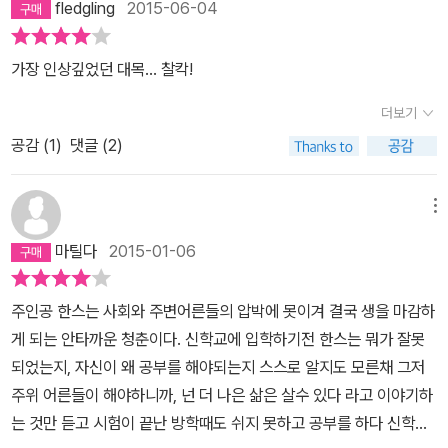
fledgling
2015-06-04
'바로 주(州) 시험에 합격해서 신학교에 입학하고, 그후 튀빙겐 대학
에 들어간 다음 교사나 목사가 되는 것'(10쪽)이었습니다. 한스는 경
가장 인상깊었던 대목... 찰칵!
쟁이 치열한 주 시험을 통과해 신학교에 입학하기 위해 남들보다 더
열심히 공부합니다. 그래서 라틴어 학교에서는 친하게 지내는 친구
더보기
도, 기분전환을 위한 취미도 없습니다. 그럼에도 그는 슬퍼하거나 아
공감 (
1
)
댓글 (2)
쉬워하지 않습니다. 열심히 공부해서 모두가 바라는 '영예'를 누릴 수
만 있다면 정말 좋은 일이니까요. 잃어버린 소년 시절의 모든 즐거움
메뉴
보다 훨씬 귀중한 시간을 맛보기도 했다. 자부심과 도취감, 승리감이
넘치는 꿈같은 묘한 시간이었다. 그럴 때면 그는 학교와 시험과 모든
마틸다
2015-01-06
것을 다 뛰어넘어 더 높은 존재의 영역을 꿈꾸고 그리워했다. 20쪽
다행히 한스는 주 시험에도 2등으로 붙어 원하던 신학교에 들어갈 수
주인공 한스는 사회와 주변어른들의 압박에 못이겨 결국 생을 마감하
있게 되었는데도 더 잘하고 싶은 마음과 불안함 때문에 신학교 입학
게 되는 안타까운 청춘이다. 신학교에 입학하기전 한스는 뭐가 잘못
전 방학 동안에도 쉬지 않고 선행학습을 합니다. 덕분에 한스는 신학
되었는지, 자신이 왜 공부를 해야되는지 스스로 알지도 모른채 그저
교에 입학한 뒤에도 1등을 놓치지 않았고, 노력형 모범생이라는 좋은
주위 어른들이 해야하니까, 넌 더 나은 삶은 살수 있다 라고 이야기하
평판도 얻게 됩니다. 신학교에서는 동급생 9명이 같은 방을 사용하
는 것만 듣고 시험이 끝난 방학때도 쉬지 못하고 공부를 하다 신학교
며 생활했는데, 그 중 시인을 꿈꾸는 헤르만 하일너와 친하게 지냅니