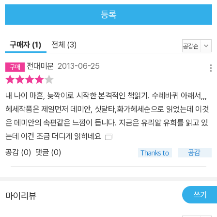
학교에 입학한 한스는 공부에 매진하지만 동급생의 죽음을 경험하고
등록
자유로운 시인의 영혼을 가진 헤르만 하일너와 가까워지면서 점점 공
부에서 멀어진다. 그런 그를 이해하지 못하는 주위의 차가운 시선 때
문에 급기야 신경쇠약에까지 걸린 한스는 학교를 그만두고 고향으로
구매자 (1)
전체 (3)
돌아가지만 한번 망가진 몸과 마음은 쉽게 회복되지 못하고 결국 차
전대미문
2013-06-25
가운 물속에서 비극적으로 생을 마감한다. 이 소설의 또다른 주인공
메뉴
인 ‘헤르만 하일너’는 한스와 달리 주관이 뚜렷하고, 억압적이고 권위
내 나이 마흔, 늦깍이로 시작한 본격적인 책읽기. 수레바퀴 아래서,,,
적인 분위기 속에서도 자신의 목소리를 낼 줄 아는 소년으로, 교장 앞
헤세작품은 제일먼저 데미안, 싯달타,화가헤세순으로 읽었는데 이것
에서도 용서를 빌거나 공손한 태도를 보이지 않아 퇴학을 당한다. 그
은 데미안의 속편같은 느낌이 듭니다. 지금은 유리알 유희를 읽고 있
러나 그는 ‘(병이) 낫다, 치유되다’라는 독일어 ‘heilen’에서 온 ‘하일
는데 이건 조금 더디게 읽히네요
너(Helner)’라는 이름답게 마침내 자신의 길을 찾고 ‘어엿한 한 남
공감 (
0
)
댓글 (0)
자’가 된다. 권위적인 기성사회와 규격화된 교육제도 아래서오늘의
청소년들은 어떤 삶을 살고 있는가 “그렇다면 젊은 친구, 정말 알 수
없는 노릇인데. 분명 어딘가 문제가 있을 텐데 말이지. 앞으로 열심히
노력하겠다고 약속해주겠나?”한스는 엄숙하면서도 온화한 눈길로
쓰기
마이리뷰
자신을 바라보는 강력한 권력자가 내민 오른손을 잡았다.“그럼, 그래