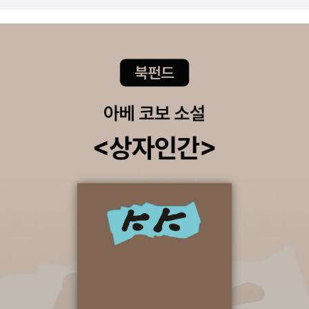
관에서 펴낸 <왕실문화도감>과 왕실문화총서의 새로운 책 <즉위식,
른 작가들에 비해 뛰어남을 인정하는 바이다. 사실 딕슨 카의 골수 팬
국왕의 탄생>이 눈에 들어온다. 두 책도 훌륭하지만 개인적으로 마음
들도 많아서 내가 좋다 별루다 말하면 흥분하겠지만, 그냥 나의 취향
에 든 책은 문학동네에서 나온 <치마저고리의 욕망>인데 조선시대
과는 좀 다르다... 이 뜻. 렉스 스타우트가 창조해낸 네오 울프라는 탐
민중의 복식사를 다룬다는 점에서 흥미롭고 분량도 많지 않아서 좋
정의 캐릭터는 내가 꽤나 좋아하는 유형이라 다시 읽으며 좀 유쾌해
다. 달라이 라마가 주는 종교에 대한 메시지 <달라이 라마의
지고 싶기도 하네. 사실 나는 최근에 나오는 '힐링' 열풍이
종교를 넘어>가 나왔다. <베다>는 힌두문화를 읽기 위한 가교 역할
못 마땅한 사람 중의 하나이다. 사회적으로 풀려 하기보다는 개인의
을 할 것으로 보인다. 이 책을 쓴 저자가 같은 시리즈의 <우파니샤드
힐링으로 문제해결을 유도하는 듯한 느낌도 들고. 사람들이 너무 각
>를 쓴 이명권이다. 언제나 느끼는 거지만 한길사는 참 어렵고 신기
박한 세상에서 미치지 않으려고 다른 사람들의 힐링 메세지에 예민하
한 책을 많이 내는 출판사다. 그만큼 값진 책도 많고... <직지 이야기>
게 반응하는 것 같기도 하고. 내가 나 혼자만 힐링하는 게 무슨 소용인
는 나온지 조금은 지난 도서인데 최초의 금속활자체 직지를 다룬 책
가 라는 생각을 많이 한다. 그건 주먹구구식이고 임시방편적인 거 아
이다. 근데 직지가 먼저인지 구텐베르크가 먼저인지 아직도 결론 안
닌가. 왜냐하면 문제는 항상 남아 있는데 내 마음결만 다스려서 그 시
나왔나..? 요즘 중국현대사가 대세인가, <왕단의 중국현대
절을 넘어가는 거니까...그런데 요즘 내가 상처받을 일이 생기고 보니
사>가 중국현대사 참고할만한 도서로 새로 나왔다. 저자는 텐안먼 사
이런 류의 책들도 눈에 들어온다. 그러니까 사람은 자기가 경험해보
태의 주역이었던 인물이라고 하는데, 그런만큼 중국 현대사를 서술하
지 않고 이러쿵저러쿵 말하는 게 아닌 거다. 힐링류의 책들은 제목부
는 태도가 상당히 비판적이라고 한다. <공주의 죽음>은 서기 3~7세
터가 마음에 꽂힌다. <괜챦아, 마음먹기에 달렸어> 라고 날 위로하고
기경 중국 법률 이야기를 다루는데 '난릉공주의 죽음'이라는 사건을
<슬픔도 힘이 된다>라고 나의 슬픔을 정당화하고 <내 인생은 지금