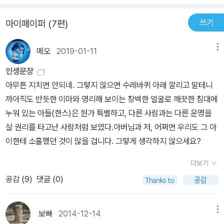
를 그만두게 된다. 신학교에서 나와 자연속으로 돌아왔음에도 불구하
물이 나와 닮았다고 느꼈기 때문이였다. 어쩌면 하일너 헤르만이라는
스가 1년 동안 할 농담을 매일같이 했다. 그는 우울했지만 자신의 슬
고 한스는 이미 상처난 마음을 치유할수 없엇다. 어릴때 자연속에서
쓰기
마이페이퍼 (7편)
인물자체가 적지않게 발현되는 청소년기의 학생이 보이는 대표적인
픔조차 이국의 진기하고 귀중한 보물처럼 즐기는 것 같았다. 88쪽
지내던 추억은 순간순간 한스에게 도피처만 제공할뿐 현실로 돌아온
양상 중 하나여서 인걸까, ​이 책을 읽기 전의 나는 종종 이상한 고민에
이런 생각을 가진 하일너와 가까워지면서 한스도 거기에 대해 생각해
한스는 다친 영혼을 치료할수 없엇다. 그러다 에마를 만나게 되는데,
메오
2019-01-11
메뉴
시달렸고​ 가끔 주위 사람들을 가끔 참을 수 없이 혐오하여 나 자신 또
보지만, 그는 시험에서 좋은 성적을 내고 주목받는 것을 더 꿈꿨기 때
첫 사랑의 감정을 느꼈던 한스는 적응하지 못한채 이리저리 도망치지
한 혐오하곤 했다. 내 안에는 고질적이라고 할 수있는 만성적인 우울
문에 하일너와 함께한 시간만큼 더 열심히 공부합니다. 그러나 룸메
인생문장
만 에마는 떠나게 되고, 자신을 진지하게 생각하지 않았던걸 알게된
함과 슬픔이 존재했고 이것들을 선생님들과 몇몇 어른들은 내 일상을
이트 중 한 명인 힌딩거가 연못에 빠져 죽는 사건이 발생하자, 한스에
아무튼 지치면 안되네. 그렇지 않으면 수레바퀴 아래 깔리고 말테니
한스는 첫사랑의 아릿한 후유증을 앓게 된다. 육체적으로도 정신적으
방해하는 요소라고 말하는 것에 대해 나또한 이러한 우울함이 내게
게 하일너의 존재가 얼마나 소중한지 깨닫게 됩니다. 예전보다 더 하
까아직도 반듯한 이마와 영리해 보이는 창백한 얼굴로 깨끗한 침대에
로도 마음으로도 황폐해져가는 한스는 금속기술자 수습공으로 들어
하등 도움이 되지않는 다고 생각하고 떨쳐내려 했지만 사실은 떨쳐내
일너와 가까워지면서 한스의 성적은 점점 더 떨어지고, 모범생에서
누워 있는 아들(한스)은 뭔가 특별하고, 다른 사람과는 다른 운명을
가게 되는데 그 첫날, 노동의 즐거움과 동료들의 활기참으로 다시 한
고 싶지않았다. 비가 오거나 하여 그 잔잔한 파도같이 조용히 내재되
문제아로 낙인 찍히고 맙니다. 그러다가 하일너가 퇴학을 당하는 사
살 권리를 타고난 사람처럼 보였다.아버님과 저, 어쩌면 우리도 그 아
번 생기를 되찾는가 싶기도 하다. 하지만 그는 결국 자신의 친구와 동
어있던 우울함과 슬픔이 집채만한 파도로 변해 부드럽고 농밀하게 나
건이 발생하고, 그 또한 신경쇠약에 걸려 학업을 중단하고 고향으로
이한테 소홀했던 것이 많을 겁니다. 그렇게 생각하지 않으세요?
료들과의 술자리 이후 강가에서 싸늘한 시체로 발견된다. 그가 자살
를 집어 삼키면 조용히 그 속에 파묻혀 생각하기도 좋아했음으로, 결
돌아옵니다. 감수성이 가장 예민하고 가장 위태로운 소년 시절에 왜
을 하였는지 발을 헛디뎌 사고사로 죽었는지는 모르지만, 여기까지
더보기
국은 나도 하일너처럼 나의 슬픔조차도 이국의 진기하고 귀중한 보물
한스는 날마다 밤늦게까지 공부해야 했을까? 왜 그의 토끼를 빼앗고,
오게된건 그를 옥죄던 주변 환경이 큰 원인이었다는것은 부정하지 못
처럼 즐기기도 했다 에 쓴웃음을 지을 수 밖에 없었다.​​​​01.​하일너는 한
왜 라틴어 학교에서 동급생들을 일부러 멀리하게 만들고, 왜 낚시를
공감 (
9
)
댓글 (0)
한다. 주인공 한스가 스러져간 곳은 독일 20세기 초 교육현장을 이야
스가 필요했기 때문에 그에게 매달렸다. 속마음을 털어놓을 수 있고
금지하고, 왜 어슬렁거리며 거리를 돌아다니지 못하게 하고, 왜 하찮
기한다. 사실 이는 지금 현재 우리나라의 상황과 별 다른게 없다. 우리
자기 말을 귀기울여 듣고 경탄해줄 사람이 필요했던 것이다. 그가 학
고 소모적인 명예욕을 추구하겠다는 공허하고 세속적인 이상을 그에
나라의 청소년들은 자신의 자아를 제대로 찾지도 못한체 사회의 강요
보빠
2014-12-14
메뉴
교와 인생에 대해 혁명적인 연설을 할때 깊은 관심을 갖고 조용히 들
게 심어주었을까? 왜 시험이 끝나고 힘들게 얻은 방학 때조차 푹 쉬