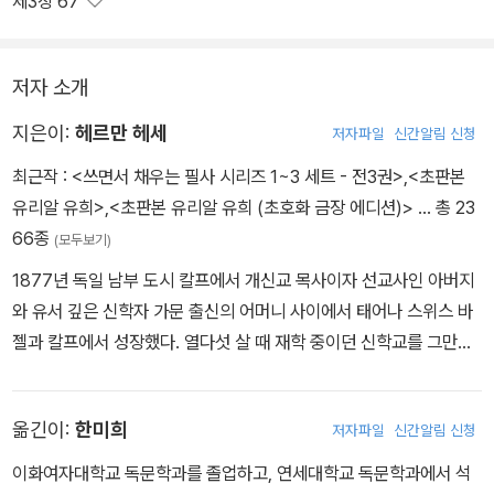
제3장 67
다.
저자 소개
지은이:
헤르만 헤세
저자파일
신간알림 신청
최근작 :
<쓰면서 채우는 필사 시리즈 1~3 세트 - 전3권>
,
<초판본
유리알 유희>
,
<초판본 유리알 유희 (초호화 금장 에디션)>
… 총 23
66종
(모두보기)
1877년 독일 남부 도시 칼프에서 개신교 목사이자 선교사인 아버지
와 유서 깊은 신학자 가문 출신의 어머니 사이에서 태어나 스위스 바
젤과 칼프에서 성장했다. 열다섯 살 때 재학 중이던 신학교를 그만두
며 “시인이 되지 못하면 아무것도 되지 않겠다”라고 결심한 헤세는
그해 6월 삶의 좌절감을 이기지 못하고 자살을 기도, 정신병원에 입
옮긴이:
한미희
저자파일
신간알림 신청
원해 신경쇠약 치료를 받았다. 퇴원 후 인문계 중등학교인 김나지움
을 다니다 다시 학업을 중단했고, 시계 공장과 서점 등에서 수습사원
이화여자대학교 독문학과를 졸업하고, 연세대학교 독문학과에서 석