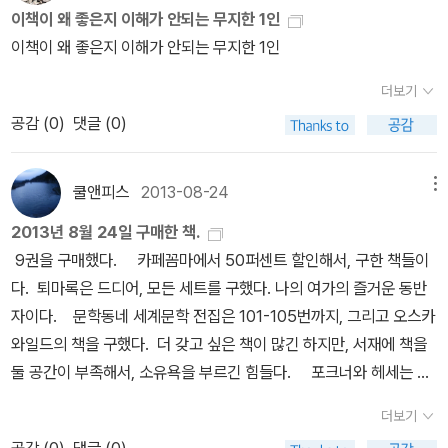
에 의해 정해진 교육을 받고 진로를 정하고 끊임없는 경쟁을 하게 된
이책이 왜 좋은지 이해가 안되는 무지한 1인
어줄 사람이 필요했던 것이다. 또한 마음이 ​울적할 때 위로해주고 무
게 하지 않았을까? 141쪽 고향으로 돌아온 한스는 건강을 회복하기
다. 나도 이 숨막히는 경쟁사회를 살아왔고, 또 죽기 직전까지 살아가
이책이 왜 좋은지 이해가 안되는 무지한 1인
릎에 머리를 기댈 수 있는 사람이 필요했던 것이다. 그런 성격의 사람
위해 산책 등을 하면서 쉽니다. 때마침 '곤경과 고독 속에서 다른 유령
야할 대한민국 성년이다. 개인이 아무리 발버둥쳐도 사회에 부딪히
이 으레 그렇듯 그 젊은 시인도 조금은 젠체(잘난척)하는 이유없는 우
이 병든 소년에게 다가와 점점 친숙해졌고 꼭 필요한 존재'(147~14
게 되면, 대부분의 어린 소녀소년들은 한스 기벤라트처럼 무너질 것
더보기
울증의 발작에 시달리고 있었다.​​​02.하일너는 하이네를 읽는 정서가
8쪽)가 됩니다. 그것은 '죽음에 대한 생각'이었습니다. 자살이라는 확
이다. 아님 다른 아이들처럼 현실에 순응해서 살아가거나. 과연 헤르
공감 (
0
)
댓글 (0)
풍부한 젊은이답게 오만가지 애통한 탄식을 늘어놓고는 약간 유치한
실한 목표가 생기자 한스는 오히려 마음이 편해집니다. 그래서 그동
만 하일너 처럼 주위 시선들을 이겨내고 자신의 세상을 만들어내거
슬픔의 구름에 휩싸였다. 한스는 그 슬픔을 제대로 이해할 수는 없었
안 피했던 마을 사람들과도 어울리게 되는데, 이때 만난 '엠마'라는 소
자아를 찾아 진정한 한 인간이 될까? [데미안]과 [수레바퀴 아래서]
지만 아무튼 깊은 인상을 받았으며 심지어 가끔 전염되기도 했다. 이
녀가 그를 다시 살고 싶게 만들어 줍니다. 하지만 엠마는 소년의 마음
쿨앤피스
2013-08-24
메뉴
이 두작품은 흔히 서로 비교되는 작품이다. [데미안]에선 주인공 에밀
예민한 문예 예호가는 특히 날씨가 흐린날이면 발작을 했다. ​​03. 더
을 기만하고 떠나버립니다. 한스는 어쩌면 너무 일찍 사랑의 비밀을
싱크레어는 막스 데미안이라는 선구적인 소년을 만나 자아를 깨고 또
2013년 8월 24일 구매한 책.
욱이 한스는 친구(하일너)의 그 병적인 비애가 건강하지 않은 충동의
맛보았다. 그것은 살짝 달콤하고, 많이 썼다. 190쪽 한스가 어느 정
다른 자아를 형성해내 더 나은 세계로 향하게 된다. 하지만 [수레바퀴
9권을 구매했다. 카페꼼마에서 50퍼센트 할인해서, 구한 책들이
과도한 분출일 뿐, 자신이 진심으로 감탄하는 하일너의 본성이 아니
도 건강을 회복한 것 같기도 하고, 더이상 지켜볼 수 없었던 한스의 아
아래서]에선 한스는 하일너를 만나서 자아를 깨닫게 되지만 하일너는
다. 퇴마록은 드디어, 모든 세트를 구했다. 나의 여가의 즐거운 동반
라는 사실을 잘 알고있다.​​​​​​​밑줄 긋은 부분이다. 젠체라는 말의 뜻을 이
버지는 한스에게 기계공과 서기 중에 선택하라고 합니다. 아버지의
떠나게 되고 한스는 그대로 남아 결국 이겨내지 못한채 스러지고 만
자이다. 문학동네 세계문학 전집은 101-105번까지, 그리고 오스카
글을 쓰며 다시 찾아봤는데 잘난척 이였다. 나는 이 부분을 읽으면서
갑작스러운 제안에 당황했지만 라틴어 학교 시절 유일한 친구였던 아
다. 만약에 한스가 데미안을 만났더라면 상황이 달라졌을까? 만약 이
와일드의 책을 구했다. 더 갖고 싶은 책이 많긴 하지만, 서재에 책을
거의 하일너를 나와 함께봤다. 그건 무척이나 어쩐지 어려운 기분이
구스트가 기계공으로 일하고 있어서 그에게 물어봅니다. 아우구스트
책을 내가 청소년 기에, 훨씬 더 어렸을때 읽엇다면 한스 기벤라트에
둘 공간이 부족해서, 소유욕을 부르긴 힘들다. 포크너와 헤세는 워
였다. 나는 이러한 몇몇의 설명들을 읽고 거의 그의 모든것을 예측할
는 체력적으로 만만한 일은 아니지만 머리도 좋아야 하니 같이 해보
더 공감하고 이해할 수 있었을까? 자아를 깨닫기도 못한채 나는 성인
낙 좋아하는 작가라서, 놓칠 수 없다. 안나 까레리나와 부활도 구하고
수 있다는 확신까지 들었다. ​​내가 내 자신에게 있어 ' 혹시 나는 사
자고 말합니다. 그래서 한스는 생각지도 않았던 수습공이 됩니다. …
더보기
이 되어버린것 같아서 나는 그저 한스에 대해 안타까움과 안쓰러움
싶긴 한데, 둘 공간이 없다. 문학동네 미니북 컬렉션은 3개 구매해
실 이렇지 않나 ' 라고 설마하며 확인해보던 몇가지의 끔찍한 가정과
비참한 기분이 들었다. 그렇게 고생하며 열심히 공부하고 땀흘렸는