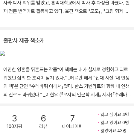
으로 일하며 글쓰기에 전념했다. 1899년 첫 시집 『낭만적인 노래』와
사와 박사 학위를 받았고, 홍익대학교에서 박사 후 과정을 마쳤다. 현
첫 산문집 『자정 너머 한 시간』을 발표하면서 작가로 활동하기 시작
재 전문 번역가로 활동하고 있다. 옮긴 책으로 『모모』, 『그림 형제 동
했다. 당시 『자정 너머 한 시간』 출간을 결정한 독일 디더리히스 출판
화집』, 『하이디』, 『데미안』, 『수레바퀴 아래서』, 『게르버』, 『프란츠 카
사의 대표 오이겐 디더리히스는 “이 책이 상업적으로 성공하리라고
프카 단편집』 등이 있다.
는 생각하지 않지만 그만큼 더 그 문학적 가치를 확신한다”라며 헤세
출판사 제공 책소개
에게 작가로서의 확신을 심어주었다. 이 책으로 독일 문학계에 이름
을 알린 헤세는 1904년 『페터 카멘친트』로 큰 주목을 받으며 일약
유명 작가로 발돋움했고, 『수레바퀴 아래서』, 『크눌프』, 『청춘은 아름
다워』 등을 발표하며 입지를 탄탄하게 다졌다. 1914년 1차 세계대전
예민한 영혼을 뒤흔드는 작품“이 책에는 내가 실제로 경험하고 괴로
이 발발했을 때 ‘독일포로구호’에서 일하며 전쟁포로들과 억류자들을
워했던 삶의 한 조각이 담겨 있다.” _헤르만 헤세 “십대 시절 ‘내 인생
위한 잡지를 발행하는 한편, 정치적 논문과 선전문 등을 발표하며 전
의 책’은 단연 『수레바퀴 아래서』였다. 한스 기벤라트와 함께 내 인생
쟁의 비인간성을 규탄했다. 이런 활동들로 인해 그의 작품들은 독일
의 진로도 바뀌었다.” _이현우 (『로쟈의 인문학 서재』 저자)『수레바
내에서 불온서적으로 낙인찍히기도 했다. 전쟁 기간 당시 정신적 어
퀴 아래서』는 헤르만 헤세의 사춘기 시절 경험을 바탕으로 한 자전적
려움을 겪다 카를 구스타프 융에게 심리치료를 받았으며, 종전 뒤인 1
소설이다. 총명하고 기품있는 한 소년이 어른들의 비뚤어진 기대, 권
읽고 싶어요 4명
3
6
7
919년에 ‘에밀 싱클레어’라는 필명으로 『데미안』을 발표했다. 이 작
위적이고 위선적인 기성사회와 규격화된 인물을 길러내는 교육제도
읽고 있어요 0명
품은 젊은 독자들에게 커다란 반향을 불러일으켰고 작품성 역시 인정
100자평
리뷰
마이페이퍼
에 희생되어 결국 순수한 본성을 잃어버리고 삶의 수레바퀴 아래서
읽었어요 43명