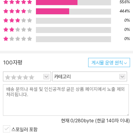
문학적으로 큰 성공을 거두며 헤세는 전업작가의 길로 들어섰고, 이
55.6%
후 꾸준히 독창적인 작품세계를 펼쳐나가 1946년에는 괴테상과 노
44.4%
벨문학상을 수상했다. 그의 작품은 60개 이상의 언어로 번역되었고
0%
그는 20세기에 가장 널리 읽힌 독일 작가가 되었다. 헤르만 헤세의
0%
분신 ‘한스 기벤라트’와 ‘헤르만 하일너’상반된 성격의 두 소년이 그려
0%
내는 성장소설『수레바퀴 아래서』는 25살의 헤세가 고향 칼프에서 쓴
초기 작품으로, 다른 어떤 작품들보다 그의 경험이 짙게 배어 있다. 헤
세는 상반된 성격의 두 인물 한스 기벤라트와 헤르만 하일너를 통해
100자평
게시물 운영 원칙
자신이 십대 시절 겪었던 내면의 갈등을 고스란히 보여준다. ‘한스 기
카테고리
벤라트’는 “천재나 재능 있는 인물을 한 명도 배출하지 못한 오래된
작은 마을에 저 위에서 신비로운 불꽃 하나가 뚝 떨어진 듯” 나타난
총명하고 기품 있는 소년이다. 그는 신학교에 들어가기 위해 좋아하
는 낚시나 수영, 친구들과의 놀이도 멀리하고 날마다 밤늦게까지 공
부한다. 그러나 교사와 목사와 아버지가 말하듯 그저 “열심히 공부하
면 평범하고 하찮은 사람들보다 나은 사람이 될 수 있다”고 생각할 뿐
현재
0
/280byte (한글 140자 이내)
자신이 진정으로 원하는 것이 무엇인지 알지 못한다. 바라던 대로 신
스포일러 포함