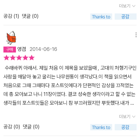
에 입학하게 된다. 신학교에서 그는 '헤르만 하일너'라는 자신의 삶이
더보기
다. 그는 한스와는 반대로 천재형이었고, 생각과 행동이 모두 자유분
크게 흔들리게 만드는 친구를 만나게 된다. 헤르만 하일너는 자유로
방하고 활달했습니다. 특히, 그는 신학교의 획일적이고 이론만 반복
공감 (
1
)
댓글 (0)
운 영혼을 가진, 시를 쓰고 자신의 생각을 거침없이 주장하는 어떻게
하는 교육방식을 못 견뎌 합니다. '수업시간에 겨우 두 줄을 읽고 한
보면 '행동적인' 아이이다. 그를 만나면서 한스는 새롭고 자유로운 세
자 한 자 되새기고 구역질이 날 때까지 자세히 살펴보지. 하지만 마지
상에 눈을 뜨게 되고 하일너와 비슷하게 행동하게 된다. 사실 나는 여
메뉴
막에는 언제나 이렇게 말한다니까. '이 시인이 얼마나 섬세하게 표현
기서 어른들이 말하는 '바른 아이'에 멀어져 가는 한스를 보며 안타까
영겸
2014-06-16
했는지 보았지요. 여러분은 시작(詩作)의 비밀을 들여다본 것입니
워 햇다. '아.. 저런 아이와 어울리면 크게 힘들텐데.....' ' 그냥 그대로
다!' 흥, 그건 불변화사와 동사과거형에 숨이 막혀 죽지 않도록 소스를
다녔다면 성공한 삶을 살수 있엇을텐데...'하면서 생각하다가, 순간 아
​​수래바퀴 아래서. 제일 처음 이 제목을 보았을때 , 고대의 처형기구인
쪽뿌려놓은 것에 불과하다고. 그런 식이라면 난 호메로스에 아무 흥
차 싶었다. 나는 지금 22살의 (아직은 학생이지만) 어른인데 나는 '어
사람을 매달아 놓고 굴리는 나무원통이 생각났다.​이 책을 읽으면서
미도 느낄 수 없어. 대체 고대 그리스의 잡동사니가 우리와 무슨 상관
른의 시선'으로 한스를 보고 있었던 것이다. 순간 허탈해졌다. 나름 정
처음으로 그때 그때마다 포스트잇에다가 단편적인 감상을 끄적였는
이 있지? 우리 중에 누가 그리스식으로 살려고 시도만 해도 당장 쫓
당하고 바르게 생각하고 살아왔다고 생각했는데 나도 모르는 사이에
데 총 모아보고 나니 11장이였다. 결코 성숙한 생각이라고 할 수 없는
겨날걸.' 87쪽 한스가 갖고 있는 걱정과 소원이 그에게는 아예 없었
어른들의 세상에 물들어 있었던 것이다. 그러고는 나는 다시 마음을
생각들의 포스트잇들은 모아보니 참 부끄러웠지만 뿌듯했다.​​​내가 이
다. 하일너는 그만의 생각과 말을 가지고 있었고, 남들보다 더 뜨겁고
고쳐먹고 최대한 '한스'와 같은 감수성 여린 사춘기 청소년 그떄로 돌
책 중 가장 연민을 느낀 인물은 주인공 한스 였지만 인상깊은 인물은
더 자유롭게 살았다. 이상한 고민을 하며 괴로워하고, 주위 사람들을
아가 책을 읽어나가기 시작했다. 하일너가 퇴학당한 후 한스는 이도
더보기
단언컨데 하일너 헤르만이였다. ​거의 모든사람이 그렇게 느낄지 모르
다 경멸하는 듯했다. 또 오래된 기둥과 담장의 아름다움을 이해하고,
저도 기대지 못한채 교사들과 교장의 냉대에 위축되기 시작한다. 있
공감 (
0
)
댓글 (0)
겠지만 하일너를 보며 나는 몹시 부끄러웠고 , 그가 어리석은 짓을 저
자신의 영혼을 시로 표현하고, 상상으로 고유한 허구의 삶을 만들어
으나 마나한 한스는 정신적으로 쇠약해져 건강이 나빠져 결국 신학교
지를 때마다 자명한 결과라는 생각이 들었다. 그것은 하일너라는 인
내는 기묘하고 신비한 재주가 있었다. 명민하고 구속을 싫어하며, 한