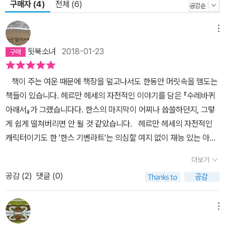
구매자 (4)
전체 (6)
야지. 친구, 아무튼 지치면 안 되네. 그렇지 않으면 수레바퀴 아래 깔
리고 말 테니까.” _ 본문 119쪽신학교 교장이 성적이 떨어진 한스를
불러 말하는 장면에서 교장의 말 속에 등장하는 ‘수레바퀴’는 소년을
메뉴
짓누르는 어른들의 비뚤어진 애정과 신학교의 규격화된 제도, 위선적
뒷북소녀
2018-01-23
이며 완고한 권위 등을 상징한다. 헤세는 이 책을 통해 자신의 사춘기
시절을 그리는 동시에 현재를 살아가는 청소년들의 자화상을 그리고
책이 주는 여운 때문에 책장을 덮고나서도 한동안 머릿속을 맴도는
있다. 오늘날 아침부터 밤늦게까지 입시 공부에 매달려야 하는 우리
책들이 있습니다. 헤르만 헤세의 자전적인 이야기를 담은 『수레바퀴
나라의 청소년 역시 소설 속 한스처럼 뚜렷한 목표 없이 어른들의 강
아래서』가 그랬습니다다. 한스의 마지막이 어찌나 씁쓸하던지, 그렇
요와 학교라는 권위 아래 하루하루를 보내고 있지는 않은가? 어른들
게 쉽게 떨쳐버리면 안 될 것 같았습니다. 헤르만 헤세의 자전적인
은 아이들이 진심으로 원하는 것이 무엇인지 알려고 하지도 않고 그
캐릭터이기도 한 '한스 기벤라트'는 의심할 여지 없이 재능 있는 아이
저 좋은 성적만을 바라고 있지는 않은가? 『수레바퀴 아래서』는 당시
(8쪽)였습니다. 얼마나 기품 있고 남다른지, 심지어 사람들이 '지난
뿐 아니라 현재를 살아가는 우리들에게도 유효한 질문을 던진다.깊이
더보기
8, 9백 년 동안 유능한 시민들은 많이 배출했지만 천재나 재능 있는
를 더해가는 대담성과 통찰력으로 고전적 인도주의의 이상과 높은 품
공감 (
2
)
댓글 (0)
인물은 한 명도 배출하지 못한 오래된 작은 마을에 정말이지 저 위에
격의 문체를 보여주는 직관의 글쓰기. _1946년 노벨문학상 선정 이
서 신비로운 불꽃 하나가 뚝 떨어진 셈'(9쪽)이라고 말할 정도였습니
유
다. 그런데 한스가 태어난 '슈바벤 지방에서 재능 있는 소년들에게는
메뉴
부모가 부유하지 않으면 단 하나의 좁을 길'(10쪽)밖에 없었습니다.