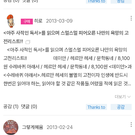
공감 (
0
)
댓글 (0)
밖에 못 느끼는 것 같다. 더 어렸을때 읽었더라면 나는 좀 더 다른 생
서, 지인에게 선물했다. 오랜만에 받는 선물이라 다들 감격했다. 남을
예측을 거의 확정시켜 하일너에 대입시켰다. 나는 하일너가 정말 싫
데, 작은 즐거움을 그렇게 많이 포기하고, 그렇게 자부심과 명예욕을
각을 가지게 되었을까? 한스의 죽음이 덤덤하게 묘사되어 있어서 씁
기분좋게 한다는 건 즐거운 일이다. 특별히 기대하지 않고, 비싸지 않
었고 끔찍했고 또 어쩐지 애틋한 기분이였다. ​그래서 하일너가 신학
느끼고 희망에 부풀어 꿈을 꾸었는데 모두 허사가 된 것이다. 지금 다
쓸하게 마지막 페이지를 넘겼다. 다른 문학들보다 꽤 얇은 책이다. 한
고, 적당하게 선물하기 좋은 책이 있어 그랬을 뿐인데... 기분 좋게 받
히로
2013-03-09
메뉴
교에서 퇴학당하고 나서 ​' 후에 그는 영웅적인 인물이 되진 못했지만
른 동료들보다 늦게, 모든 사람의 비웃음을 사며 가장 낮은 수습공으
소년의 사춘기 일대를 담은 이 책은 나에게 잔잔하지만 크게 다가온
아줘서 다행이다. 오늘은 조금 무리했지만, 비가 많이 내리지 않아,
나름의 혼돈을 몇번 더 거친후에 나름 훌륭한 사내가 되었다 ' ​라는 구
로 작업장에 들어가려고 그 모든 일을 했단 말인가! 191쪽 한스는 생
<아주 사적인 독서>를 읽으며 스멀스멀 피어오른 나만의 욕망의 고
다. 몇년뒤에 또 한번 [수레바퀴 아래서]를 읽어볼 것이다. 그땐 좀더
순조롭게 하루를 보냈다. 비 오는 날은 참 마음에 여유가 없어진다.
절이 나오는 걸 보고 기분이 묘했다. 그건 더이상의 하일너의 등장이
전 처음으로 노동의 찬가를 듣고 또 이해했다. 그 찬가는 최소한 초보
전리스트!!
다른 느낌을 받을 것 같다. 이 책을 나보다 더 어리고 방황하는 어린
8월도 이제 한 주 밖에 남지 않았다. 사둔 책은 다 읽고, 글로 꼭 남겨
없을 거라는 확정이였다. 그후에는 한스의 추락이였는데 보는내가 다
자에게는 감동을 주었고, 기분 좋게 취하게 만들었다. 한스는 자신의
<아주 사적인 독서>를 읽으며 스멀스멀 피어오른 나만의 욕망의
십대들에게 추천하고 싶다.
야지.
안쓰러워서 누군가 한스를 구제해줬으면 했다. 동시에 한스를 그렇게
작은 존재와 인생이 커다란 리듬 속에 들어가 어우러지는 것을 느꼈
고전리스트!! 데미안 / 헤르만 헤세 / 문학동네 / 8,100
만든 듯한 하일너에게 화가 났다. 그쯔음에 내가 쓴 포스트잇 한장이
다. 196쪽 몇 달 만에 다시 일요일의 즐거움을 맛보았다. 평일에 손
원 수레바퀴 아래서 / 헤르만 헤세 / 문학동네 / 8,100원 <데미안>과
있는데 p137쪽에서 쓴 포스트잇의 내용은 이랬다.​​p137 , 헤르만 하
이 시커멓게 되고 팔다리가 노곤하도록 일을 해야 일요일에 거리가
<수레바퀴 아래서>.헤르만 헤세의 불멸의 고전이자 인생에 반드시
일너는 차라리 한스를 만나지 말았어야 했다. 하일너는 결코 데미안
더 축제 분위기로 들뜨고, 태양이 더 환하게 빛나고, 모든 것이 더 화
한번은 읽어야 하는, 읽어야 할 것 같은 작품들.어렸을 적에 읽은 것
이 아니다. 하일너의 한심함에 화가난다. 하일너는 말만 앞선 몽상가
려하고 아름답게 보이는 법이다. 199쪽 인생을 알고 즐길 줄 아는
같기도 하고 아닌 것 같기도 하고, 아리송저리송한데이참에 확실하게
더보기
이자 번지르르한 말로 혁명가와 영웅을 흉내낸 비루한 영혼이다. ​​​사
사람들과 같이 술집에 앉아 그래도 되고 그럴 자격도 있는 사람처럼
읽고 감상을 남겨야겠다. 대지 / 펄 벅 / 소담출판사 / 10,
공감 (
1
)
댓글 (0)
실 마지막 문장은 나에 대한, 내가 늘 내게 확인하곤 했던 , 내가 의심
일요일을 즐겁게 보내는 것도 그리 나쁘지 않았다. 206쪽 기계공
400원 아들들 / 펄 벅 / 소담출판사 / 10,400원 분열된 일가 / 펄 벅
하는 나의 본모습이였다.​ ​하일너를 향한 이런 외침은 사실 고백이였
일을 시작한 처음에는 체력적으로도 힘들고, 정신적으로도 자괴감이
/ 소담출판사 / 10,400원 펄 벅의 <대지> 3부작!아무런 사전 정보
다. ​나는 저 포스트잇 내용을 적는 순간에 내가 오버해서 흥분하고 있
들었지만 태어나서 처음으로 노동의 기쁨과 즐기는 인생의 즐거움을
없이 중학교 때 도서관에서 뽑아들었다가 흠뻑 빠져들어설연휴 시골
그렇게혜윰
2013-02-24
메뉴
고 지금 더럽게 불쾌하다는 걸 알았다. ​그러나 그 말을 적는 순간에는
알게 됩니다. 그러나 일요일 밤에 아우구스트를 비롯한 기계공 동료
할아버지댁에까지 들고가서 쉼없이 읽었던 그 작품.고 장영희 교수님