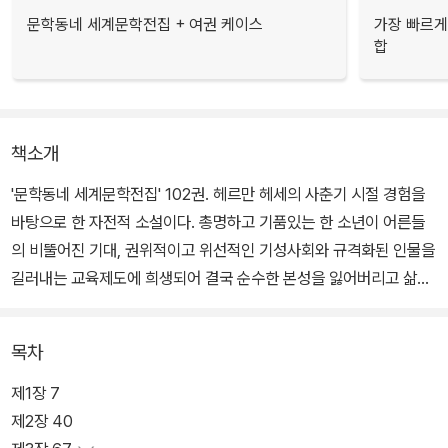
문학동네 세계문학전집 + 여권 케이스
가장 빠르게
합
책소개
'문학동네 세계문학전집' 102권. 헤르만 헤세의 사춘기 시절 경험을
바탕으로 한 자전적 소설이다. 총명하고 기품있는 한 소년이 어른들
의 비뚤어진 기대, 권위적이고 위선적인 기성사회와 규격화된 인물을
길러내는 교육제도에 희생되어 결국 순수한 본성을 잃어버리고 삶의
수레바퀴 아래서 비극적으로 생을 마감하는 이야기를 담고 있다.
목차
"따뜻한 언어로 청춘의 권리를 주장하는" 이 책은 헤세의 분신인 두
소년 한스 기벤라트와 헤르만 하일너를 통해 개인의 개성을 존중하지
제1장 7
않고 억지로 '사회의 유용한 일원'을 만들려는 사회와 학교라는 권력
제2장 40
을 고발하며, 오늘의 청소년들은 어떤 삶을 살고 있는지 돌아보게 한