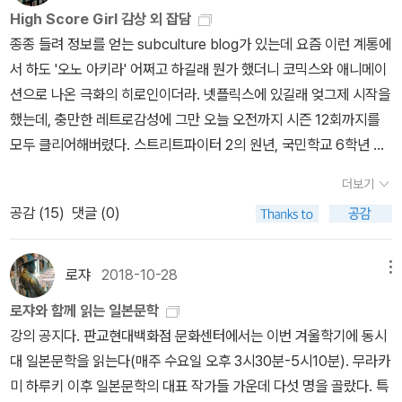
니츨러 이 책 소개를 보니 재미있다고 해서 구매했다. 작가는 누군지
High Score Girl 감상 외 잡담
잘 모르겠다 ㅋ8. 윌리엄 포크너 : 곰 애증의 포크너~! 그래도 읽어
종종 들려 정보를 얻는 subculture blog가 있는데 요즘 이런 계통에
보고 싶다. 왜 좋다고 하는지는 계속 읽다보면 알게 되겠지.9. 용의자
서 하도 '오노 아키라' 어쩌고 하길래 뭔가 했더니 코믹스와 애니메이
의 야간열차 : 다와다 요코 이 책은 예전부터 읽어보고 싶었는데 중고
션으로 나온 극화의 히로인이더라. 넷플릭스에 있길래 엊그제 시작을
로 나왔길래 바로 구매했다. 그냥 열차라는 제목이 들어가면 마음에
했는데, 충만한 레트로감성에 그만 오늘 오전까지 시즌 12회까지를
든다.10. 11. 영혼의 집 1,2 : 이사벨 아옌데 요즘 남미 문학에 좀 무심
모두 클리어해버렸다. 스트리트파이터 2의 원년, 국민학교 6학년 주
했는데 다시 관심을 쏟아야 겠다. 명작이라고 한데다 책도 새책 같아
인공과 그 중심인물들이 게임을 통해 소통하고 친해지는 이야기. 게
더보기
서 마음에 든다.12. 네루다의 우편배달부 : 안토니오 스카르메타 잠자
임을 빼면 사실 게임이라는 테마를 착용한 청춘물에 더 가깝지만, '현
공감 (
15
)
댓글 (0)
냥님 리뷰를 읽고 나서 구매를 안할 수 없었다.13. 목화밭의 고독 속
시연'처럼 너무 오타쿠로 흐르지도 않고, 나름 귀여운 학원청춘물의
에서 : 베르나르마리 콜테스 이 작품도 작가도 처음 듣지만 제목이 마
느낌에, 예전에 즐겁게 플레이하던 많은 게임들을 다시 보면서, 무엇
음에 들었다. 희곡? 느낌이던데 기대가 된다.14. 오늘을 잡아라 : 솔
이든 귀했던, 그랬기 때문에 얻기 위해 많은 노력이 필요했고, 그만큼
로쟈
2018-10-28
메뉴
벨로 이미 읽고 허접하게나마 리뷰로 쓴 책. 절판인데다가 오래전부
오래 즐길 수 있었던 많은 것들이 떠올라 몰입도가 높았다. 어서 시즌
로쟈와 함께 읽는 일본문학
터 읽고 싶었는데, 방문한 우주점에 있길래 바로 구매했다. 왜 절판인
2도 나오고 만화책도 영어든 한국어로든 정발되었으면 좋겠다. DVD
강의 공지다. 판교현대백화점 문화센터에서는 이번 겨울학기에 동시
지 이해불가15. 나는 아주, 예쁘게 웃었다 : 봉현 봉현 작가님의 글을
나 블루레이가 나오면 구할 마음의 준비를 끝냈음은 물론이다. 피규
대 일본문학을 읽는다(매주 수요일 오후 3시30분-5시10분). 무라카
많이 읽어보지는 않았지만 너무 마음에 들어서 다른 작품도 구매했
어는 내가 빠진 장르가 아니라서 관심이 없지만 아마존을 보니 일본
미 하루키 이후 일본문학의 대표 작가들 가운데 다섯 명을 골랐다. 특
다. 책은 회사에 있어서 사진에는 등장 못했다.책을 읽어야 하는데 사
에서 수입한 히로인의 오락실셋트가 90불 정도에 나온다. 이걸 구한