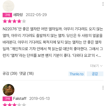
메뉴
새파랑
2022-05-29
N22076˝안 좋은 열차란 어떤 열차일까. 아무리 기다려도 오지 않는
열차, 아무리 기다려도 출발하지 않는 열차. 당신은 두 사람의 얼굴을
바라본다. 아무리 기다려도 목적지에 닿지 않는 열차는 안 좋은 열차
일까.˝개인적으로 기차 안에서 책 읽는걸 대단히 좋아한다. 그래서 그
런지 ‘열차˝라는 단어를 보면 왠지 기분이 좋다. ‘다와다 요코‘의 <용
의자의 야간열차> 역시 책 제목에 ‘열차‘가 들어가서 구매를 했다. 그
더보기
리고 왠지 올해 초에 읽었던 <리스본행 야간열차>가 생각나기도 했
공감 (
39
)
댓글 (18)
다.[그래, 이미 시작한 얘기에서 물러설 순 없어. 지옥에 가도 친구는
생긴다. 이렇게 된 이상 갈 데까지 가보자. 독을 마실 바엔 그릇까지
핥아야지, 범죄자의 촌극을 끝까지 지켜봐주자 등등 마음에도 없는
메뉴
생각이 당신의 머릿속을 스치고 지나갔다.] P.35일단 책 구성 자체가
Falstaff
2019-05-13
대단히 낯설다. 주인공이 일관적이지 않고(아직도 같은 인물인지 아