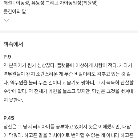
소설이다. 소설 속에서 '당신'은 야간열차를 타고 유럽과 아시아로 여
해설 | 이동성, 유동성 그리고 자아동일성(최윤영)
행을 떠난다. 이 여행은 시기도 배경도 명확하지 않으며 여행자가 누
옮긴이의 말
구인지, 목적지가 어디인지조차 분명하지 않다. 그저 시간과 공간의
틀을 넘어 영원히 반복될 뿐이다.
책속에서
P.9
역 분위기가 뭔가 심상찮다. 플랫폼에 이상하게 사람이 적다. 게다가
역무원들이 왠지 소란스러운 게 무슨 비밀이라도 감추고 있는 것 같
다. 역무원을 불러 무슨 일이냐고 묻기도 뭣하니, 그저 묵묵히 관찰할
수밖에 없다. 역 전체가 가면을 들쓰고 있지만, 당신은 그것을 벗겨내
지 못한다.
P.45
당신은 그 당시 러시아어를 공부하고 있어서 뜻은 이해했지만, 대답
이 막혔다. 하고픈 말을 러시아어로 번역할 수 없는 게 아니라 하고픈