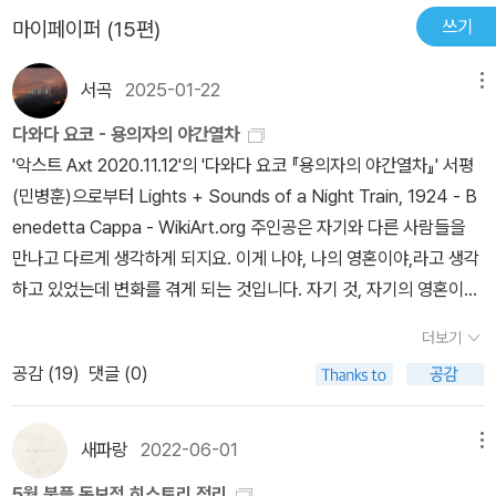
출간한지 불과 14년 만에 대한민국의 유수한 출판사에서 간행하는
쓰기
마이페이퍼 (15편)
“세계문학전집”의 한 자리, 그것도 장 자크 루소의 바로 뒷자리를 차
지한 ‘고전 급’ 요새 흔한 말로 ‘월드 클래스’ 급 소설책을 멀리하는 우
서곡
2025-01-22
메뉴
를 범하지 않으시리라 믿는다.​
다와다 요코 - 용의자의 야간열차
'악스트 Axt 2020.11.12'의 '다와다 요코 『용의자의 야간열차』' 서평
(민병훈)으로부터 Lights + Sounds of a Night Train, 1924 - B
enedetta Cappa - WikiArt.org 주인공은 자기와 다른 사람들을
만나고 다르게 생각하게 되지요. 이게 나야, 나의 영혼이야,라고 생각
하고 있었는데 변화를 겪게 되는 것입니다. 자기 것, 자기의 영혼이라
생각했던 것이 부유하게 됩니다. (……) 나는 어디에 있지, 하고요. 그
더보기
건 나쁜 경험이 아니라 뭔가 좋은 경험이지요.* * 다와다 요코, 최윤
공감 (
19
)
댓글 (0)
영, 「문학, 읽다 그리고 번역하다—다와다 요코 인터뷰」, 『문학과사
회』, 2019년 여름호 제32권 제2호(통권 제126호), 315쪽
새파랑
2022-06-01
메뉴
5월 북플 독보적 히스토리 정리