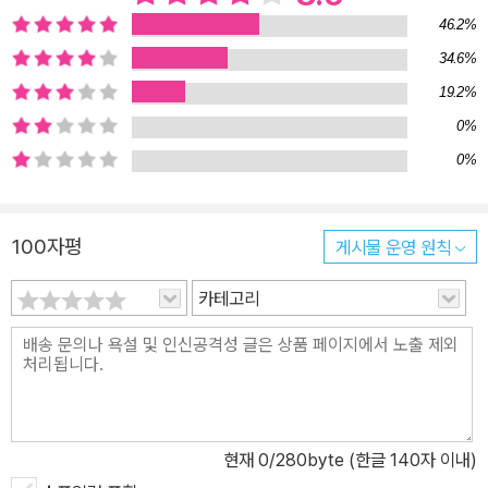
는 경험을 한다. 지역 이름을 듣고 자동적으로 떠올린 이미지는 현지
46.2%
에서 매번 무참히 배반당한다. 여행길에서 만난 사람들을 보며 추측
34.6%
한 이야기는 항상 빗나간다. 다른 사람들이 자신에 대해 잘못된 이야
19.2%
기를 만들어 오해받기도 하고, 전혀 다른 사람의 정체성을 뒤집어쓰
기도 한다. 이 같은 어긋남과 불확실함은 ‘당신’이라는 대명사에서 분
0%
명히 드러난다. ‘당신’이 등장하면서 독자는 ‘당신’과 ‘당신’을 관찰하
0%
는 또다른 화자를 인식하고, 이 흔치 않은 호칭 때문에 소설을 읽는 내
내 주인공과 화자 사이의 거리를 느끼게 된다. ‘당신’과 화자의 관계는
100자평
게시물 운영 원칙
이 작품을 관통하는 주제와 연결되어 있다. 『용의자의 야간열차』는
다와다 요코가 기존의 시간과 공간, 그리고 정체성을 넘어서려 시도
카테고리
한 작품이다. 고정관념의 틀을 넘어서는 순간 우리는 새로운 인식이
가져다주는 자유를 맛볼 수 있지만, 다른 한편으로는 낯선 사유가 불
러오는 불안감에 휩싸일 수밖에 없다. 이는 안전지대를 벗어나 익숙
한 공동체의 규범과 모국어의 보호를 받지 못한 채 새로운 세계를 접
하는 여행 그 자체와도 닮아 있다. 모든 놀라운 문학은 당신이 어떤 문
현재
0
/280byte (한글 140자 이내)
화, 어떤 장소에 있는지 확신하지 못하는 순간에 탄생합니다. 그래서