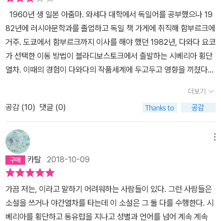
닌지 모르겠음), 장별 내용이 이어지지 않으며, 시점이 특이하게 2인
1960년 생 일본 아줌마. 와세다 대학에서 독일어를 공부했으나 19
칭이다. ‘당신은...‘이라는 말로 시작되는 문장들은 마치 체면을 걸듯
82년에 러시아문학과를 졸업하고 독일 책 가게에 취직해 함부르크에
이 독자를 책의 내용으로 빠져들게 한다.[나는 어디로 가고 싶은 걸
거주. 도쿄에서 함부르크까지 이사를 해야 했던 1982년, 다와다 요코
까. 어쩌면 하고픈 말은 있었는지도 모르지만, 그것은 아직 언어의 영
가 선택한 이동 방법이 블라디보스토크에서 출발하는 시베리아 횡단
역에 도달하지 못했다. 말이 되기 이전의 ‘뭘 찾고 있는가‘의 내용은
열차. 이때의 경험이 다와다의 작품세계에 두고두고 영향을 끼쳤다고
어떤 것일까. 야간열차의 선로 소리 같은 걸까.] P.45침대칸이 있는
책 뒤에 따라 붙은 연표에 쓰여 있다. 일종의 버킷 리스트에 나도 겨울
야간 열차를 타본적이 없지만 이 책을 읽고 나서 야간 열차를 한번 타
더보기
에 시베리아 횡단열차를 타고 리스본까지 가는 항목이 있었으나 삭제
고 국경을 넘어보고 싶다는 생각이 들었다. 그리고 그곳에서 술도 한
공감 (
10
)
댓글 (0)
했다. 두 주일 가까이 걸리는 동안 시원하게 샤워 한 번 못하고, 샤워
잔 하면서 낯선 사람들과 이야기를 하면 재미있겠다는 생각도 해보았
는커녕 머리감는 일도 며칠에 한 번씩이나 가능하다는데 근질거리는
다. 야간열차를 타고 도달하는 다양한 도시의 이야기는 생각보다 재
머리통이며 등짝을 어떻게 할 것인가. 게다가 동양인으로서는 감당하
메뉴
미있었다.[잊힌 이별이 가장 쓰라린 법. 당신 마음은 헤어진다는 상상
지 못할 정도로 무지막지하다는 러시아 사람들의 겨드랑이 냄새를 인
만으로도 견딜 수 없었다. 그래서 정말로 헤어져버리는 대신 여행을
카탈
2018-10-09
내할 자신이 없어서였다. 하여간 함부르크에 정착한 다와다는 이주 5
떠나 잊으려고 한 거죠? 그래서 열차를 탔죠?] P.136Ps 1. 우리나라
년 후부터 독어로 작품 활동을 시작하고, 9년 뒤에는 일본어로도 글
열차는...너무 빠르고 조용하다...Ps 2. 해설이 잘 쓰여있어서 이해하
가끔 저는, 이라고 말하기 어려워하는 사람들이 있다. 그런 사람들은
을 써 독일, 일본의 유수의 문학상을 휩쓸어버린다. 우리나라에 다와
는데 많은 도움이 되었다.
소설을 쓰거나 야간열차를 타는데 이 소설은 그 둘 다를 수행한다. 시
다의 책이 세 권 번역이 되었다는데, 앞선 두 권은 독일어 버전이라 하
베리아를 횡단하고 동유럽을 지나고 성별과 언어를 넘어 계속 계속