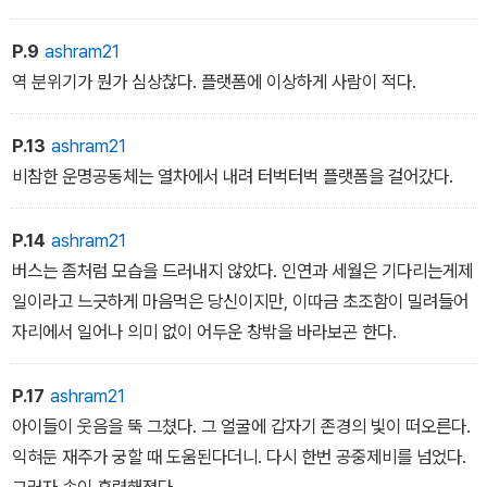
P.9
ashram21
역 분위기가 뭔가 심상찮다. 플랫폼에 이상하게 사람이 적다.
P.13
ashram21
비참한 운명공동체는 열차에서 내려 터벅터벅 플랫폼을 걸어갔다.
P.14
ashram21
버스는 좀처럼 모습을 드러내지 않았다. 인연과 세월은 기다리는게제
일이라고 느긋하게 마음먹은 당신이지만, 이따금 초조함이 밀려들어
자리에서 일어나 의미 없이 어두운 창밖을 바라보곤 한다.
P.17
ashram21
아이들이 웃음을 뚝 그쳤다. 그 얼굴에 갑자기 존경의 빛이 떠오른다.
익혀둔 재주가 궁할 때 도움된다더니. 다시 한번 공중제비를 넘었다.