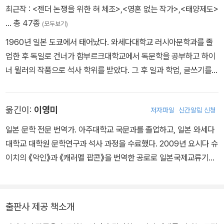
최근작 :
<젠더 논쟁을 위한 혀 체조>
,
<영혼 없는 작가>
,
<태양제도>
… 총 47종
(모두보기)
1960년 일본 도쿄에서 태어났다. 와세다대학교 러시아문학과를 졸
업한 후 독일로 건너가 함부르크대학교에서 독문학을 공부하고 하이
너 뮐러의 작품으로 석사 학위를 받았다. 그 후 일과 학업, 글쓰기를
병행하며 스위스 취리히대학교에서 박사 학위를 받았다. 1982년부
터 2006년까지 함부르크에서 살았고, 2006년부터는 베를린에 거
옮긴이:
이영미
저자파일
신간알림 신청
주하며 작품 활동을 이어가고 있다. 일본어와 독일어로 글을 쓰는 다
와다 요코는 자신의 작품에서 타민족의 문화와 구분되는 고유한 민족
일본 문학 전문 번역가. 아주대학교 국문과를 졸업하고, 일본 와세다
문화에 대한 관념을 환상으로 비판하며 상호문화적 관점에서 문화적
대학교 대학원 문학연구과 석사 과정을 수료했다. 2009년 요시다 슈
교류와 전이를 다룬다. 다와다에게는 경계를 넘어서는 대신 경계 지
이치의 《악인》과 《캐러멜 팝콘》을 번역한 공로로 일본국제교류기금
역을 개간하는 작업이 중요하다. 그 때문에 인간과 동물, 남성과 여성
이 주관하는 보라나비 저작·번역상의 첫 번역상을 수상했다. 옮긴 책
의 경계 지대를 탐구하는 다와다의 글쓰기를 ‘사잇공간’의 글쓰기라
으로 오쿠다 히데오의 《라디오 체조》 《공중그네》 《면장 선거》, 무라
고 부를 수 있을 것이다. 한국에 소개된 저서로는 『영혼 없는 작가』
카미 하루키의 《라오스에 대체 뭐가 있는데요?》 《무라카미 하루키
출판사 제공 책소개
『헌등사』 『목욕탕』 『태양제도』 『지구에 아로새겨진』 『별에 어른거리
잡문집》, 미야베 미유키의 《화차》 《솔로몬의 위증》, 이사카 코타로의
는』 『개 신랑 들이기』 『글자를 옮기는 사람』 『눈 속의 에튀드』 『변신』