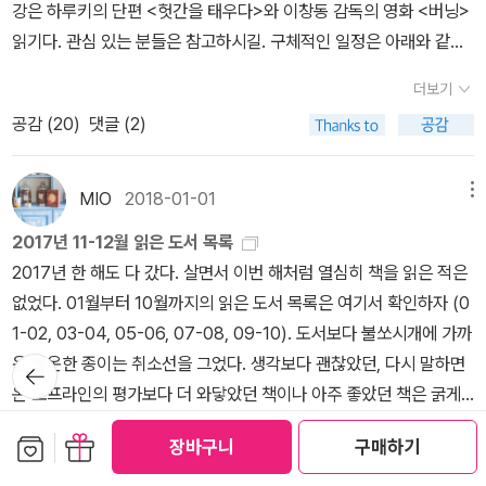
강은 하루키의 단편 <헛간을 태우다>와 이창동 감독의 영화 <버닝>
기만 해서 좀 그렇긴 하지만 이제는 읽어야 겠다. 5월은 날씨가 좋아
사람들이 꽤 있던데 나는 아닐 듯. 사실 구할 수 있으면 고로 상의 피
읽기다. 관심 있는 분들은 참고하시길. 구체적인 일정은 아래와 같
서 책읽기에는 안좋은 달인것 같다. 그래도 야금야금 읽어나가야 겠
규어는 구해서 DVD와 함께 전시할 생각이 있다만.남녀를 떠나서 자
다. 로쟈와 다시 읽는 세계문학 - 일본특강 12월 05일_ 소설 <헛간을
다.
신이 좋아하는 취미를 같이 나눌 수 있는 건 상당히 환상적인 일인데
더보기
태우다>와 영화 <버닝> 1강 12월 12일_ 무라카미 류, <한없이 투명
스포츠나 영화감상은 보통 무리가 없지만 게임처럼 하위문화장르에
공감 (
20
)
댓글 (2)
에 가까운 블루> 2강 12월 19일_ 무라카미 류, <코인로커 베이비스
속하는 건 보통 남자들의 영역이라서 더더욱 High Score Girl의 스
> 3강 12월 26일_ 요시모토 바나나, <키친> 4강 1월 02일_ 요시모
토리는 매력적이다. 거기에 남주는 게임 말고는 잘하는 게 하나도 없
토 바나나, <암리타> 5강 1월 09일_ 히가시노 게이고, <용의자 X의
MIO
2018-01-01
메뉴
는 찌질이라서 더더욱 많은 남자(?)들, 특히 남자어른들의 몰입도가
헌신> 6강 1월 16일_ 히가시노 게이고, <나미야 잡화점의 기적> 7
올라가는 것으로 생각된다.새벽에 미사를 다녀와서 TV를 보다가 운
2017년 11-12월 읽은 도서 목록
강 1월 23일_ 다와다 요코, <용의자의 야간열차> 8강 1월 30일_ 다
동을 가려고 나선 김에 잠시 서점에 들려 마주친 Carl과 이런 저런 이
2017년 한 해도 다 갔다. 살면서 이번 해처럼 열심히 책을 읽은 적은
와다 요코, <헌등사> 9강 2월 13일_ 고레에다 히로카즈, <월더풀 라
야기를 나누고 앉으니 운동은 천상 한 시나 되어야 갈 듯. Carl는 내가
없었다. 01월부터 10월까지의 읽은 도서 목록은 여기서 확인하자 (0
이프> 10강 2월 20일_ 고레에다 히로카즈, <좀도둑 가족> 18. 10.
로스쿨에 다니던 시절 학교의 법률도서관 관장이었는데, 은퇴하고 시
1-02, 03-04, 05-06, 07-08, 09-10). 도서보다 불쏘시개에 가까
28.
간이 나면 종종 서점에서 책을 읽는 덕분에 자주 마주치는 사람. 한창
운 불온한 종이는 취소선을 그었다. 생각보다 괜찮았던, 다시 말하면
뒤로가
기
이 NFL 플레오프에 대해 한 바탕 이야기를 하고 나니 시간이 그렇게
온·오프라인의 평가보다 더 와닿았던 책이나 아주 좋았던 책은 굵게
지나버린 것.2019년의 첫 주간. 세 권의 책을 읽었는데, 시작부터 중
표시했다. 굵은 표시가 없다고 좋지 않은 책은 아님에 주의. 아, 북플
보관함담기
선물하기
더보기
장바구니
구매하기
구난방이다. 우선 고갱전시회를 가기 위해서 고갱에 관련된 영화를
앱에서는 이런 표시가 보이지 않는다.악보는 목록에서 제외했다. Ⅰ. 사
공감 (
4
)
댓글 (0)
찾다가 여의치 않아서 고민하고 있었는데 '달과 6펜스'가 생각나서 읽
회과학: 경제학김수현 - 부동산은 끝났다 (오월의봄)마이클 투시아니