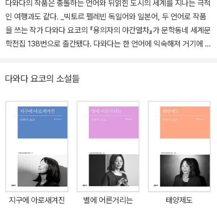
다와다의 작품은 충돌하는 언어와 뒤얽힌 도시의 세계를 지나는 극적
《불릿 트레인》 등이 있다.
등이 있다. 독일에서는 클라이스트상, 샤미소상, 괴테 메달 등을, 일본
인 여행과도 같다. _빅토르 펠레빈 독일어와 일본어, 두 언어로 작품
에서는 아쿠타가와상, 군조 신인 문학상, 요미우리 문학상, 이즈미 교
을 쓰는 작가 다와다 요코의 『용의자의 야간열차』가 문학동네 세계문
카 문학상 등을 받았다.
학전집 138번으로 출간됐다. 다와다는 한 언어에 익숙해져 거기에 안
주하려는 이들에게 제동을 걸고, 낯익은 개념에 새로운 언어를 입혀
낯설게 만들고자 하는 작가다. 그는 두 언어로 글을 쓰면서, 우리가 기
다와다 요코의 소설들
정사실이나 확실한 대상이라 믿는 것에 의문부호를 찍고 정체성의 경
계를 허물어뜨린다. 『용의자의 야간열차』는 다와다 요코의 작품 세계
가 잘 드러나 있는 소설이다. 소설 속에서 ‘당신’은 야간열차를 타고
유럽과 아시아로 여행을 떠난다. 이 여행은 시기도 배경도 명확하지
않으며 여행자가 누구인지, 목적지가 어디인지조차 분명하지 않다.
그저 시간과 공간의 틀을 넘어 영원히 반복될 뿐이다. 언어와 언어 사
이의 경계를 걷는 작가 다와다 요코 일본에서 태어나 대학을 졸업하
자마자 독일로 떠났고, 독일어와 일본어로 작품을 쓰는 작가 다와다
요코. 그는 독일에 자리잡고 있지만 일 년 중 한 달은 일본에서, 한 달
지구에 아로새겨진
별에 어른거리는
태양제도
은 미국에서 보낸다. 주로 사용하는 두 언어, 독일어와 일본어를 모두