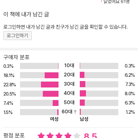
고 생각해온 것들에 대해 고민하게 된다. 다와다 요코는 바로 이런 순
읽었어요 61명
간이 자기 문학의 시작점이라고 말한다. 때문에 다와다의 작품은 낯
이 책에 내가 남긴 글
설게 느껴지고, 심지어 조금 불편할지도 모른다. 익숙함에 머무르는
로그인하면 내가 남긴 글과 친구가 남긴 글을 확인할 수 있습니다.
한 경계에는 설 수 없기 때문이다. 낯설게 만든 언어로 언어와 언어 사
로그인하기
이의 경계를 사유하는 것, 그것이 다와다 요코가 문학에서 추구하는
길이다. 고정관념을 뒤흔드는 새로운 여행 다와다 요코의 작품에는
열차가 자주 등장한다. 대학을 졸업한 후 독일로 떠날 때, 다와다는 비
구매자 분포
행기가 아닌 열차를 선택했다. 비행기는 목적지에 최대한 빨리 도착
10대
0.3%
0.3%
하기 위한 교통수단이며 한번 올라타면 목적지를 바꿀 수도, 자리를
20대
6.2%
18.1%
옮길 수도 없다. 반면 열차는 느긋하게 여행을 즐기며 많은 사람을 만
30대
7.3%
22.8%
날 수 있고 여정을 변경할 수도 있으며 여행 자체를 포기할 수도 있는,
40대
8.0%
20.5%
불확실한 교통수단이다. 『용의자의 야간열차』에서 ‘당신’은 야간열차
50대
6.3%
7.4%
를 타고 유럽과 아시아로 여행을 떠난다. 이 여행은 시기도 배경도 명
60대
1.2%
1.5%
확하지 않으며 여행자가 누구인지, 목적지가 어디인지조차 분명하지
여성
남성
않다. 그저 시간과 공간의 틀을 넘어 영원히 반복될 뿐이다. 이 소설은
기존의 관념을 뒤흔든다. ‘당신’은 갖고 있던 인식이 계속해서 어긋나
8.5
평점 분포