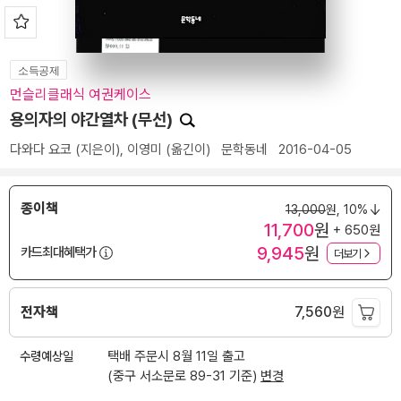
소득공제
먼슬리클래식 여권케이스
용의자의 야간열차 (무선)
다와다 요코
(지은이),
이영미
(옮긴이)
문학동네
2016-04-05
종이책
13,000
원,
10%
11,700
원
+ 650원
9,945
원
카드최대혜택가
더보기
전자책
7,560
원
수령예상일
택배 주문시 8월 11일 출고
(중구 서소문로 89-31 기준)
변경