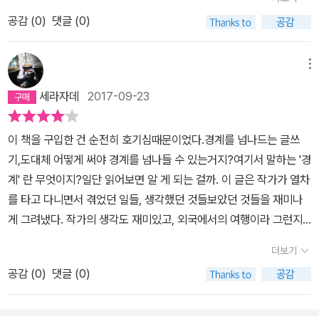
다. 당신은 함부르크에 주로 거주하면서 유럽 각지를 돌아다니며 현
모르겠다._ 어딘지 유럽식의 환상동화와도 닮았고 현대소설과도 닮
대 무용을 공연하는 예술인이며, 간혹 인도나 중국 등을 방문해서도
공감 (
0
)
댓글 (0)
은 글에는 망상과 현실이 녹아있다. 짤막한 이야기에서 이런저런 생
밤 열차를 타곤 한다. 그러니 영화 <오리엔탈 특급 살인사건 Murder
각을 하다보면 얇은 책이 끝나있다. 겨울 여행의 동반자로도 좋을 법
on the Oriental Express>같은 미스터리 영화 비슷한 걸 기대했다
한 이야기들이다. 세번째 이야기가 가장 제목에 어울린다. #용의자의
메뉴
가는 실망할 수 있다. 무용가 ‘당신’은 몇 십 년에 걸쳐 차례로 파리,
야간열차 #다와다요코 #문학동네
세라자데
2017-09-23
그라츠, 자그레브, 베오그라드, 베이징, 이르쿠츠크, 하바롭스크, 빈,
바젤, 함부르크, 암스테르담, 뭄바이 이렇게 열두 도시를 향해 야간열
이 책을 구입한 건 순전히 호기심때문이었다.경계를 넘나드는 글쓰
차에 오르는 동안 백댄서에서 유망한 현대무용가로 성장한다. 따라서
기,도대체 어떻게 써야 경계를 넘나들 수 있는거지?여기서 말하는 '경
각 도시와 각각의 열차여행은 서로 관련성이 거의 없어 마치 모자이
계' 란 무엇이지?일단 읽어보면 알 게 되는 걸까. 이 글은 작가가 열차
크 조각, 모자이크 조각은 조각인데 이쪽저쪽에 흩어져 있는 각 파편
를 타고 다니면서 겪었던 일들, 생각했던 것들보았던 것들을 재미나
으로 읽힐 뿐이다. 나는 오히려 밤 열차 특유의 외로움, 낯선 사람과의
게 그려냈다. 작가의 생각도 재미있고, 외국에서의 여행이라 그런지
반갑지 않은 조우, 나그네가 가질 수밖에 없는 두려움, 어두운 긴 복
이국적이다. 무엇보다 에세이 같기도 하고, 소설 같기도 한, 아니면
도, 음산한 바람, 일본인 특유의 수다한 유령, 이런 것들이 눈에 확 들
더보기
그저 자신의 생각을 풀어낸 것 같기도한 방식이 재미 있다. 그래서 경
어왔다. 여러 번 이야기했듯 일본소설 비애호가로 별 공감 없이 읽었
공감 (
0
)
댓글 (0)
계를 넘나드는 글쓰기라고 했나.
을 뿐이다. 물론 당연히 편견에 찬 한 아마추어 독자의 지극히 사적인
감상이니 이 독후감을 읽는 분은 내 잡스러운 글 때문에 일어 원본을