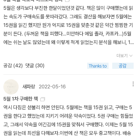
5월은 생각보다 부진한 한달이었던것 같다. 책은 많이 구매했는데 읽
는 속도가 구매속도를 못따라갔다. 그래도 결산을 해보자면 5월에는
15권을 읽긴 했지만 뭔가 억지로 15권을 맞춘것 같은 약간 찜찜한 기
분이 든다. (두꺼운 책을 피했다...미안하다 에밀 졸라, 카프카...)5월
에는 쉬는 날도 많았는데 왜 이렇게 적게 읽었는지 분석을 해보니, 1.
리뷰를 쓰는데 많은 시간이 걸렸다.(책을 읽고 리뷰를 바로 써야하는
더보기
데 몇일 지나서 쓰다보니 기억이 잘 안나서 많이 헤맨 한달이었다. 리
공감 (
42
)
댓글 (30)
뷰를 쓰기가 힘든 작품도 꽤 있었다...) 2. 너무 질질 끌면서 읽은 책이
두권이나 있었다.(소리와 분노, 포트노이의 불평....) 3. 사실 1,2는 핑
계일 뿐 술먹고 놀러다닌다고 적게 읽었고 못썼을 뿐이다. 반성한다.
새파랑
2022-05-16
메뉴
그래도 꼽아보자면,5월에 읽은 좋은 책은 엔도 슈사쿠의 <깊은 강>,
5월 1차 구매한 책
<바다와 독약>이다. 내가 너무나 좋아하는 로맹 가리의 <솔로몬왕의
역시 다짐은 섣불리 하면 안된다. 5월에는 책을 15권 읽고, 구매는 5
고뇌>와 나쓰메 소세키의 <명암>, 애증하는 윌리엄 포크너의 <곰>
권을 한다고 했었는데 지키기 어려운 약속이었다. 5권 구매는 힘들었
도 100점짜리였지만, 엔도 슈사쿠의 두 작품은 101점을 주고싶다. <
고, 그래서 약속을 어긴김에 15권을 맞춰서 구매했다. 이제는 5월 15
바다와 독약>은 리뷰를 쓰려고 몇일을 고민하다가 도저히 못쓰겠어
권을 읽는데 최선을 다해보자.이번에 산 책은 모두 중고책이다. 배송
서 100자평으로만 남겼는데 너무 인상적인 작품이었다. <깊은 강>