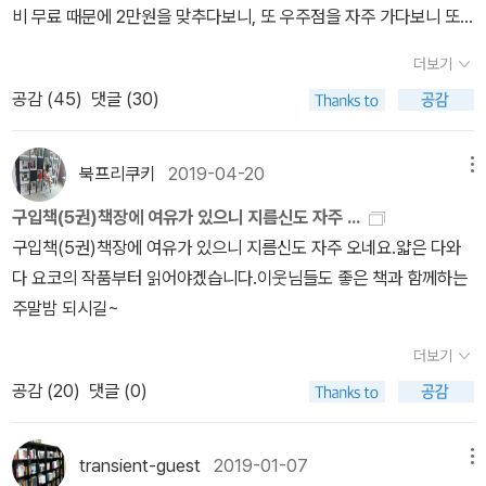
비 무료 때문에 2만원을 맞추다보니, 또 우주점을 자주 가다보니 또
은 그의 작품 <침묵>을 좋아한다면 분명 만족할만한 작품이라 생각
이렇게 되었다. 당분간 알라딘은 접속도 하지말고, 우주점은 가지도
한다.그렇다면 가장 안좋은 작품은? 바로 <포트노이의 불평> 이었
더보기
말아야 겠다.그래도 5월에 구매한 책을 간단히 소개해 보자면, 1. 달
다. 내가 필립로스를 좋아하긴 하지만 이 작품은 좀 많이 그랬다...이
공감 (
45
)
댓글 (30)
려라 메로스 : 다자이 오사무 이미 읽고 리뷰로 남긴 작품. 다소 밝은
제 내가 안읽은 필립 로스 작품은 다 안유명한 작품들 뿐인데 벌써부
다자이 오사무를 보는 것 만으로도 의미있는 작품이었다. <여학생>
터 걱정이 된다....5월에도 독보적 미션은 모두 클리어 했고, 스탬프는
은 강추다.2. 이즈의 무희, 천마리 학, 호수 : 가와바타 야스나리 요즘
북프리쿠키
2019-04-20
메뉴
401개를 모았다~! 이제 그만 모으고 이걸로 책을 사야겠다...6월에
야스나리의 <산소리>를 읽고 있는데, 그의 문장이 너무 마음에 든다.
는 좀 더 열심히 읽고 리뷰도 좀 잘써봐야겠다.
구입책(5권)책장에 여유가 있으니 지름신도 자주 ...
<설국> 까지만 읽어봤었는데 이번 기회에 야스나리의 다른 작품들도
구입책(5권)책장에 여유가 있으니 지름신도 자주 오네요.얇은 다와
읽어봐야 겠다.3. 젊은 느티나무 : 강신재 오래전부터 읽고 싶었는데
다 요코의 작품부터 읽어야겠습니다.이웃님들도 좋은 책과 함께하는
드디어 구매했다. 비누냄새가 뭔지 너무 궁금했다.4. 바다와 독약 : 엔
주말밤 되시길~
도 슈사쿠 슈사쿠에 창비세계문학이니 바로 구매했다. 이건 재미 없
을수가 없는 조합이다.5. 휴전 : 마리오 베네떼띠 작가에 대한 정보도,
더보기
작품에 대한 정보도 없이 단지 창비세계문학이어서 구매했다.6. 성 :
공감 (
20
)
댓글 (0)
프란츠 카프카 카프카의 <성>은 창비세계문학으로 꼭 읽고 싶었다.
(쓰고보니 창비 세계문학 홍보대사인듯...) 어려우면서도 읽어보고 싶
transient-guest
2019-01-07
메뉴
게 하는게 카프카의 매력인것 같다.7. 카사노바의 귀향 : 아르투어 슈