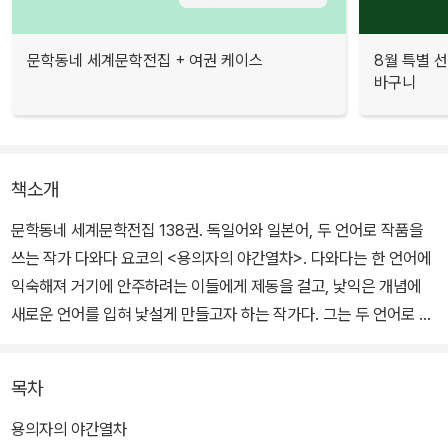
문학동네 세계문학전집 + 여권 케이스
8월 특별 선
바구니
책소개
문학동네 세계문학전집 138권. 독일어와 일본어, 두 언어로 작품을
쓰는 작가 다와다 요코의 <용의자의 야간열차>. 다와다는 한 언어에
익숙해져 거기에 안주하려는 이들에게 제동을 걸고, 낯익은 개념에
새로운 언어를 입혀 낯설게 만들고자 하는 작가다. 그는 두 언어로 글
을 쓰면서, 우리가 기정사실이나 확실한 대상이라 믿는 것에 의문부
호를 찍고 정체성의 경계를 허물어뜨린다.
목차
<용의자의 야간열차>는 다와다 요코의 작품 세계가 잘 드러나 있는
용의자의 야간열차