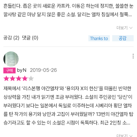
고, 이 <용의자의 야간열차>는 일어 버전이며, 책의 해설은 서울대
흔들린다. 좁은 곳의 새로운 카프카. 이동은 하는데 정지한, 쓸쓸한 눈
독문과 교수 최윤영이 썼다. 뭐 거의 언제나처럼 해설은 별로 들춰보
깔사탕 같은 마냥 달지 않은 좋은 소설. 달리는 열차 침실에서 철쭉이
지는 않았지만. 이쯤 되면 다와다 요코더러 코스모폴리탄이라고 해도
나, 자해하는 아이나, 수국이 놓이기도 한다. 기차에서 떨어져도 마음
무방하리라. 하지만 작가는 분명히 일본 태생이며, 유년기와 청소년
더보기
은 달린다. 밤이 딸깍거린다. 흠뻑 빠져 읽었다. 읽고 나면 기어코 쓸
기, 성년기의 앞부분을 일본에서 보냈다. 22년 동안 일본의 전래동화
공감 (
2
)
댓글 (0)
쓸해지는 그런 멋지고 긴 긴 열차 같은 소설.
나 조부모로부터 들은 옛이야기 같은 것들 속에 든 특성은 작가의 의
식 저변에 차곡차곡 쌓여 있었을 것이 분명하다. <라쇼몽>, <고야산
메뉴
스님> 같은 이야기 말이다. 검은 색조의 옛 일본 목조 주택의 음산한
분위기와 그 어떤 나라보다 다양한 귀신들이 배회하는 분위기. 나는
byN
2019-05-26
책의 제목 <용의자의 야간열차>를 보고 추리소설 아닌가 싶었다. 근
데 아니다. 일본 말로 하면 용의자는 Yôgisha로 발음하고, 야간열차
제목에서 ‘리스본행 야간열차’와 ‘용의자 X의 헌신’을 떠올린 빈약한
는 Yogisha로 한단다. 그러니 제목은 책의 무대가 되는 야간열차를
상상력을 가진 내가 읽기엔 조금 부러웠다. 소설의 주인공인 ‘당신’이
이용한 언어유희일 뿐이다. 책엔 용의자 비슷한 인간들이 몇 명 등장
부러웠다기 보다는 일본에서 독일로 이주하는데 시베리아 횡단 열차
하기는 하지만 국경선을 넘을 때 청바지나 커피 원두 같은 소소한 품
를 탄 작가의 용기와 낭만과 고집이 부러웠달까? 13번의 야간열차 탑
목의 밀수를 제외하고 진짜 범죄라고 할 것들은 주인공 ‘당신’의 상상
승기라고도 할 수 있는 이 소설은 시점이 독특하다. 최근 2인칭 소설
속에서만 비칠 뿐이다. 주인공이 ‘당신’이라고? 그렇다. 2인칭 소설이
에 대한 글을 읽은 것도 같은데, 이 글을 2인칭이라고 할 수 있을지는
더보기