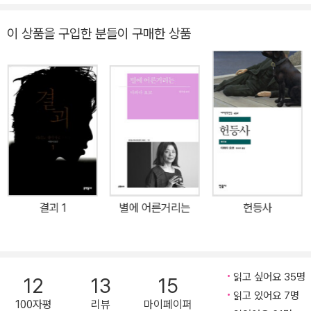
낯설게 두기 위해서다. 다와다 요코는 모국어로 유창하게 말하는 행
위를 비겁함, 무능함으로 해석한다. 익숙한 언어에 종속된 채 성찰 과
이 상품을 구입한 분들이 구매한 상품
정 없이 물 흐르듯 쏟아져나오는 말은 결코 본질을 꿰뚫어볼 수 없기
때문이다. 당연하게 모국어 단어로 불러왔던 어떤 개념을 낯선 외국
어 명칭으로 부를 때 우리는 한번 더 생각해보게 된다. 연필을 연필이
아니라 독일어 단어 블라이슈티프트(Bleistift)라고 부를 때, 머릿속
에서 블라이슈티프트라는 단어와 연필이라는 개념을 연결시키는 과
정을 한번 더 거쳐야 한다. 그 순간 느끼는 이질감이 바로 다와다 요코
의 문학을 이루는 요소다. 다와다 요코는 작품의 초점을 언어에 둔다.
언어는 인간의 사고와 그 사회의 규범까지도 제약한다. 모국어라는
보호막은 그 밖에 있는 다른 것들을 아예 생각하거나 느끼지도 못하
결괴 1
별에 어른거리는
헌등사
게 차단해버리는 장벽이기도 하다. 이런 이유로, 다와다는 30년 넘게
독일에 살고 있으면서도 독일어를 자신의 새로운 모국어로 받아들이
려 하지 않는다. 모국어인 일본어 역시 의식적으로 거리를 두고 자연
스럽게 사용하지 않으려 한다. 사람들은 편하고 자연스러울 때는 문
읽고 싶어요 35명
12
13
15
제를 느끼지 못하다, 낯선 것을 마주하고 나서야 지금까지 당연하다
읽고 있어요 7명
100자평
리뷰
마이페이퍼