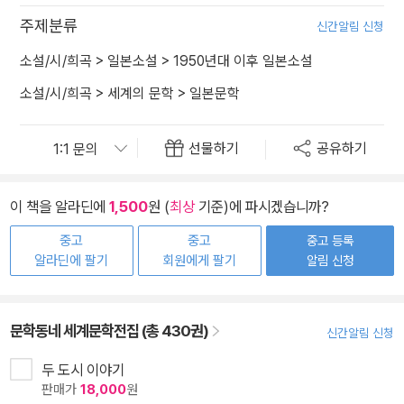
주제분류
신간알림 신청
소설/시/희곡
>
일본소설
>
1950년대 이후 일본소설
소설/시/희곡
>
세계의 문학
>
일본문학
선물하기
공유하기
이 책을 알라딘에
1,500
원 (
최상
기준)에 파시겠습니까?
중고
중고
중고 등록
알라딘에 팔기
회원에게 팔기
알림 신청
문학동네 세계문학전집 (총 430권)
신간알림 신청
두 도시 이야기
판매가
18,000
원