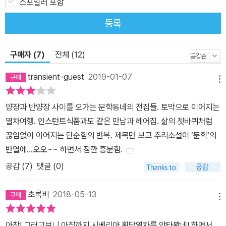
스포일러 포함
나는 내가 특별하다고는 생각하지 않아요. 특별한 상황, 매우 문학적
이고 시적인 상황에 처해 있을 뿐이죠. _다와다 요코 나라와 언어에
등록
얽매이지 않는 세대의 문학 이주자 문학은 대부분 사회 문제와 연결
되어 있다. 사람들은 환경과 상황 탓에 강제로 이주민이 되었고, 그들
구매자 (7)
전체 (12)
의 작품은 타향에서 느낀 문화적 괴리감, 차별과 소외감, 그 과정에서
겪은 폭력 등 아픈 경험에서 시작했다. 그러나 다와다 요코는 다른 방
transient-guest
2019-01-07
메뉴
향을 향한다. 그는 태어난 일본을 스스로 떠나 독일에 자리잡았다. 모
국어가 통하지 않는 곳에서 살기를 선택하는 사람들이 늘고 국적이
양장과 반양장 사이를 오가는 문학동네의 전집들. 토막으로 이어지는
더는 큰 의미를 갖지 않게 되면서, 이주자들의 경험과 고민은 개인의
열차여행. 인스턴트식품과도 같은 만남과 헤어짐. 삶의 쳇바퀴처럼
차원으로 넓어지고 있다. 문화와 문화, 언어와 언어가 충돌하고 몸에
끊임없이 이어지는 단순함의 반복. 제목만 보고 추리소설이 ‘문학‘의
익어 있던 사유가 깨져나가면서, 수많은 이주자들은 혼란 속에서 새
반열에...오오~~ 하면서 잠깐 흥분함.
로운 인식을 마주한다. 다와다의 작품이 이주자 문학에서 중요한 위
공감 (
7
)
댓글 (0)
치를 차지하게 된 것은 바로 이런 이유에서다. 지금은 모어가 통하지
않는 곳에서 사는 아티스트나 지식인이 무척 많은 시대입니다. 외국
초록비
2018-05-13
어를 혀에 올릴 때의 감촉은 이제는 ‘시대를 대표하는 감촉’이라고 말
메뉴
할 수 있지 않을까요. 외국어를 말할 때면 구멍이 뚫리거나 꺾이거나
아참! 그러고보니 아직까지 시베리아 횡단열차를 안타봤네! 하면서