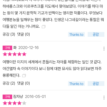
쪼개지거나 부서지거나 휘거나 하는 부분이 생깁니다만, 그런 부분에
하바롭스크와 이르쿠츠크를 지도에서 찾아보았다. 이야기를 하다 마
서야말로 우리가 정말로 알 가치가 있는 속사정이 보인다고 생각합니
는 등의 몇 가지 문학적 기교가 반짝이는 영리한 작품이다. 무엇보다
다. _다와다 요코 이 같은 다와다의 작품 세계는 이미 전 세계에서 주
여행본능을 일깨우는 점이 좋았다. 인생은 나그네길이라는 통찰은 뭐
목을 받고 있다. 1987년 첫 책을 출간한 이래 독일에서 레싱 문학상,
다들 알긴 아는 거니까요.
샤미소 상, 괴테 메달 등을, 일본에서 아쿠타가와상, 이즈미 교카 상,
공감 (
3
)
댓글 (0)
다니자키 준이치로 상, 이토 세이 상, 요미우리 문학상, 무라사키 시키
부 상, 노마 분케이 상 등을 받았다. 2000년대 이후 미국, 캐나다, 프
화
2020-12-16
랑스, 독일 등 세계 각국에서 다와다 요코의 작품을 논의하는 국제 심
메뉴
포지엄도 꾸준히 개최되고 있다.
여행이란 미지의 세계에서 흔들리는 자아를 체험하는 일인 것 같다.
야간열차 속 이야기이다 보니 잠에 대한 묘사도 많아 읽다보면 자주
몽롱해진다.
공감 (
2
)
댓글 (0)
잠자냥
2016-05-01
메뉴