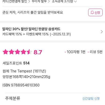
카드/간편결제 할인
무이자 할부
소득공제 370원
관심 저자, 시리즈의 출간 알림을 받아보세요
신청
알라딘 30% 할인! 알라딘 만권당 삼성카드
카드혜택 15% + 이벤트혜택 15% (~2025.12.31)
8.7
100자평 1편
리뷰 5편
세일즈포인트
514
원제 The Tempest (1611년)
양장본
168쪽
140*210mm
235g
ISBN 9788954610360
주제분류
신간알림 신청