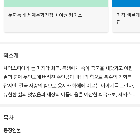
문학동네 세계문학전집 + 여권 케이스
가장 빠르게
합
책소개
셰익스피어가 쓴 마지막 희곡. 동생에게 속아 공국을 빼앗기고 어린
딸과 함께 무인도에 버려진 주인공이 마법의 힘으로 복수의 기회를
잡지만, 결국 사랑의 힘으로 용서와 화해에 이르는 이야기를 그린다.
유한한 삶의 덧없음과 세상의 아름다움을 예찬한 희극으로, 셰익스피
어의 역량이 응축된 만년의 걸작이다.
목차
등장인물