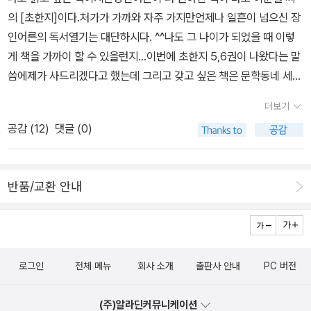
합류를 했다. 열책 버전의 햄릿부터 조금 읽다가 잘 안읽혀 펭귄 버전
뜨거움을, 절망처럼 보이는 가늘한 희망을 나는 사랑한다. 이문재의
의 [초한지]이다.처가가 가까와 자주 가지만언제나 일흔이 넘으신 장
으로 마저 읽었다. 멕베드도 열책 버전으로 3막 까지 읽었는데, librib
시집 『지금 여기가 맨 앞』은 출판사 트윗에 올라온 글을 주시하며 기
인어른의 독서열기는 대단하시다. ^^나도 그 나이가 되었을 때 이렇
ox에서 오디오북을 다운받아 반쯤 알아먹는 극을 청취하며 다시 펭
다렸던 시집이다. 예고 없이 도착한『지금 당장 읽고 싶은 철학의 명
게 책을 가까이 할 수 있을런지...이번에 초한지 5,6권이 나왔다는 말
귄 버전으로 읽는 중이다. 문동의 템페스트도 머리맡에 있다. 희곡은
저』는 예쁜 동생의 선물이다. 깜짝 선물은 언제나 즐겁다. 다정한 동
씀에제가 사드리겠다고 했는데 그리고 갖고 싶은 책은 문학동네 세계
책으로 읽을 때 너무 빠른 진행 때문에 감정 이입이 잘 안된다. 한 마
생의 마음까지 담겼기에 행복하다. 아직 읽지 못한『이제야, 비로소
문학전집 시리즈이다.
디 말에 담긴 엄청난 양의 감정을 눈으로 휘리릭 읽어버리면 애초 셰
인생이 다정해지기 시작한다』와『가족 문제』는 좀 색다르게 다가올
더보기
익스피어가 의도했던 바를 전혀 캐치할 수 없는 것 같다. 그런 면에서
것 같다. 인생과 가족이라는 단어의 울림이 아니더라도 말이다. 『201
공감 (
12
)
댓글 (0)
햄릿은 양면적인 감정을 글자로만 파악하기에는 더 어려웠고 맥베스
4년 제5회 젊은작가상 수상작품집』은 내가 좋아하는 이웃에게 선물
의 경우 독백이 자신의 감정을 그대로 나타나고 있기에 햄릿에 비해
한 책이다. 그리고 내게도. 책으로 만난 사람, 책으로 깊어진 관계를
접근하기가 조금 쉬웠다., 오디오북을 읽어주는 사람들이 라디오 방
사랑한다. 김훈의 『개』, 안현미의 『사랑은 어느날 수리된다』, 박범신
반품/교환 안내
송처럼 여러 사람이 각 역을 맡아서 대본읽기처럼 약간의 연극적인
의 『소소한 풍경』도 주문한다. 김연수의 산문집도 나왔다. 하지만 이
플레이를 하고 있기에 감정적인 선을 조금 더 파악할 수 있었다. 민음
책이 먼저다. 세계문학으로 만나는『대성당』. 그나저나, 김연수의 산
사의 <세계를 향한 의지>도 조금씩 함께 읽고 있는 중인데, 이런 류
문집 소설가의 일은 언제 만날 수 있을까? 책을 잡는
의 비평과과 전기가 함께 있는 책을 읽으려면 해당 작품에 대한 직접
다. 가름끈을 연다. 책을 읽는다. 어김없이 책을 읽는 일상은 이어질
로그인
전체 메뉴
회사 소개
출판사 안내
PC 버전
적인 경험이 있어야 더 흥미로울 듯해서 일단 비극 네 개와 템페스트,
것이다. 조금은 천천히 말이다. 그리고 찬찬히...
그리고 희극도 몇 개 골라 함께 읽으면서 1년 프로젝트로 읽을 작정이
(주)알라딘커뮤니케이션