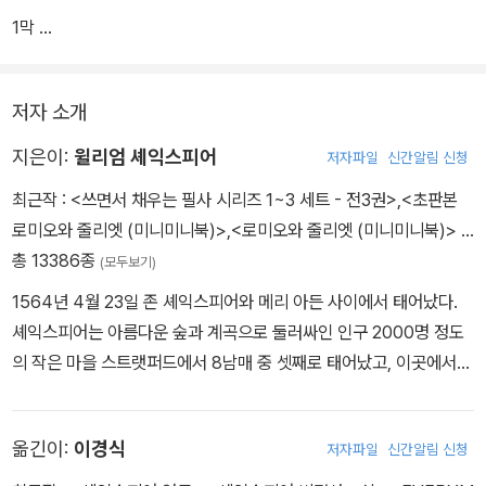
1막
2막
저자 소개
지은이:
윌리엄 셰익스피어
저자파일
신간알림 신청
최근작 :
<쓰면서 채우는 필사 시리즈 1~3 세트 - 전3권>
,
<초판본
로미오와 줄리엣 (미니미니북)>
,
<로미오와 줄리엣 (미니미니북)>
…
총 13386종
(모두보기)
1564년 4월 23일 존 셰익스피어와 메리 아든 사이에서 태어났다.
셰익스피어는 아름다운 숲과 계곡으로 둘러싸인 인구 2000명 정도
의 작은 마을 스트랫퍼드에서 8남매 중 셋째로 태어났고, 이곳에서
학교를 다녔다. 주로 《성경》과 고전을 통해 읽기와 쓰기를 배웠고 라
틴어 격언도 암송하곤 했다. 열한 살에 입학한 문법 학교에서 문법, 논
옮긴이:
이경식
저자파일
신간알림 신청
리학, 수사학, 문학 등을 배웠는데, 《성경》과 더불어 오비디우스의
《변신》은 셰익스피어에게 상상력의 원천이 된다. 그리스어도 배웠지