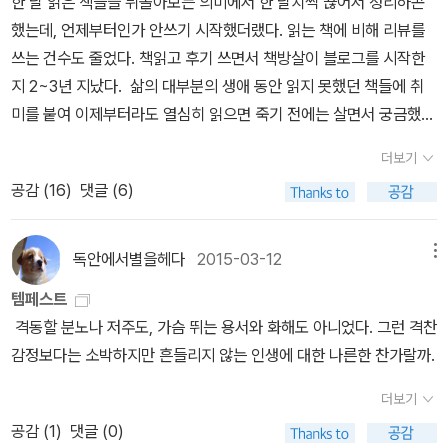
한 달 읽은 책들을 뒤돌아보는 의미에서 한 달치씩 끊어서 정리하곤
했는데, 언제부터인가 안쓰기 시작했더랬다. 읽는 책에 비해 리뷰를
쓰는 건수도 줄었다. 책읽고 후기 쓰면서 책방살이 블로그를 시작한
지 2~3년 지났다. 삶의 대부분의 생애 동안 읽지 못했던 책들에 취
미를 붙여 이제부터라도 열심히 읽으면 죽기 전에는 살면서 궁금했던
것들이 풀리겠지 라는 희망으로 말이다. 결국 아무것도 모른채 죽는
더보기
다는 걸 확인하는 작업이란 걸 점점 더 깨닫고 있는 거라고나 할까. 그
공감 (
16
)
댓글 (6)
래도 아무것도 모른채 죽는다는 걸 알게 된다는 것만으로도 책읽기의
수확이라면 수확이겠다. 최근 글의 양이 줄었는데, 다 이유가 있다. 어
떤 책방에서는 자기들이 준 책 혹은 지원금을 자기 책방에만 올릴 것
독안에서별을헤다
2015-03-12
메뉴
을 강조한다. 어떤 곳은 그렇지 않다. 예를 들어 A라는 책방에서 한 달
템페스트
에 서너권 살 수 있는 지원금을 받아 책을 사서 읽고 독후감을 올리면,
격동할 분노나 저주도, 가슴 뛰는 용서와 화해도 아니었다. 그런 격찬
그것을 다른 책방에는 퍼올리지 말기를 원한다고 치자. 그렇게 되면
감정보다는 소박하지만 흔들리지 않는 인생에 대한 나른한 찬가랄까.
마찬가지로 B라는 서점에서 평가단 도서로 받은 책은 설령 B 서점에
서 다른 서점에 올리지 말라고 명시하지 않더라도 A 서점에 올리지
더보기
말아야 형평성이 맞는 것 같다. 그러다보니 두 개의 다른 서점에 올리
공감 (
1
)
댓글 (0)