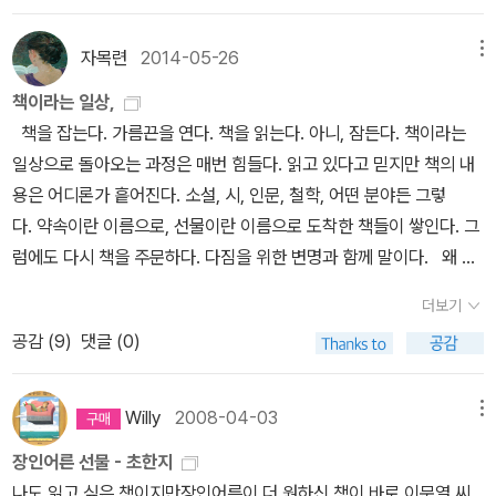
는 글들이 싱크가 맞지 않는다. 사실 처음 A 라는 서점의 블로그 살이
를 하다가, B 라는 서점으로 이사온 것은 대부분의 서점 블로그들이
자목련
2014-05-26
메뉴
서버 관리가 매우 취약해서 언제 글들이 날아갈 지 모르는 불안감 때
문이었다. 그런데 모든 사회가 그렇듯 둥지를 틀고 나면, 오다 가다 서
책이라는 일상,
로 낯을 익히고 인사를 하며 지내듯 자연스럽게 그곳 생태계에 적응
책을 잡는다. 가름끈을 연다. 책을 읽는다. 아니, 잠든다. 책이라는
하게 된다. 아 무슨 말을 하려다가 이렇게 엉뚱한 말들을 하고 있는 건
일상으로 돌아오는 과정은 매번 힘들다. 읽고 있다고 믿지만 책의 내
가..싱크가 맞지 않는 문제로 돌아와서, 그러하다보니 특정 서점에 책
용은 어디론가 흩어진다. 소설, 시, 인문, 철학, 어떤 분야든 그렇
값으로 리뷰를 써야 하는 경우를 제외하고 개인적으로 사서 읽은 책
다. 약속이란 이름으로, 선물이란 이름으로 도착한 책들이 쌓인다. 그
들은 리뷰를 미루게 된다. 그나마 신간에 속하는 책들은, 책방 블로그
럼에도 다시 책을 주문하다. 다짐을 위한 변명과 함께 말이다. 왜 이
를 하는 분들 대부분이 공통적인 생각이겠지만, 제일 먼저 읽고 먼저
책이냐고 묻는다면, 그저 그냥 끌림이라고 말한다. 책에 대한 정보나
더보기
리뷰를 쓰고 싶은 충동 때문에 열심히 리뷰를 쓰지만 고전이나 뒤늦
소개글을 읽지 않았기에 나는 이 책에 대해 알지 못한다. 다만, 제목처
공감 (
9
)
댓글 (0)
게 읽은 스테디셀러의 경우 그 많고 많은 리뷰 중에 내 글 하나 더 보
럼『사라진 것들』에 대해 생각할 뿐이다. 우리는 모두 사라질 존재이
태는게 무슨 의미가 있으랴 싶기도 하고, 또 시대가 검증된 고전에 대
므로. 아버지의 옷가지를 불에 태우면서 엄마의 사진도 함께 사라졌
해 좋으니 싫으니 내 생각을 밝히는 것 자체가 가당찮게 느껴지기도
다. 큰 고모의 의도가 담긴 행동은 아니었을 것이다. 그래도 나는 속이
Willy
2008-04-03
메뉴
해서다. 그래도 뭘 읽었는지, 얼마나 (개인적으로) 좋았는지 정도는
상했다. 한강의 장편소설 『소년이 온다』 는 한강이라는 작가가 이유
장인어른 선물 - 초한지
기록을 해두는 게 좋겠다.셰익스피어 400주년이라 축제 분위기에
다. 나는 한강을 좋아한다. 한강의 글에서 만나는 차가움 속에 감춰진
나도 읽고 싶은 책이지만장인어른이 더 원하신 책이 바로 이문열 씨