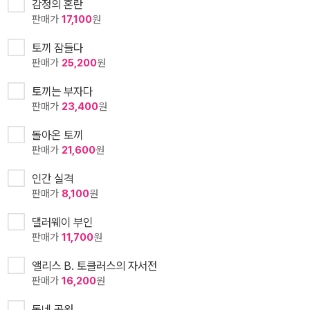
감정의 혼란
판매가
17,100
원
토끼 잠들다
판매가
25,200
원
토끼는 부자다
판매가
23,400
원
돌아온 토끼
판매가
21,600
원
인간 실격
판매가
8,100
원
댈러웨이 부인
판매가
11,700
원
앨리스 B. 토클러스의 자서전
판매가
16,200
원
동네 공원