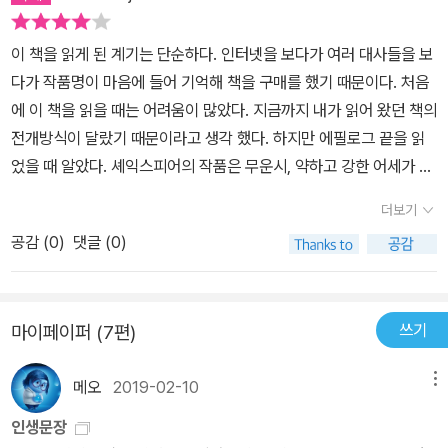
이 책을 읽게 된 계기는 단순하다. 인터넷을 보다가 여러 대사들을 보
다가 작품명이 마음에 들어 기억해 책을 구매를 했기 때문이다. 처음
에 이 책을 읽을 때는 어려움이 많았다. 지금까지 내가 읽어 왔던 책의
전개방식이 달랐기 때문이라고 생각 했다. 하지만 에필로그 끝을 읽
었을 때 알았다. 셰익스피어의 작품은 무운시, 약하고 강한 어세가 없
는 음절과 어세가 있는 음절이 섞여있어 우리나라 말로 번역하는 것
더보기
이 불가능 하다고 한다. 그리고 등장인물들의 이름 또한 길고 어려워
공감 (
0
)
댓글 (0)
처음 등장 인물을 보면서 계속 읽어 나갔다. 기억이 나는 장면은
두 장면정도이다. 하나는 처음20p에 나오는 푸로스퍼로가 자신의
딸한테 살아난 이야기를 해주는 장면이다. 그 장면에서 배신당해 쫒
쓰기
마이페이퍼 (7편)
겨 났지만 자신의 딸을 보면서 삶의 희망을 찾은 아버지의 모습을
볼 수 있었으며, 세상 모든 아버지는 자신의 자식을 보고 기운을 차
메오
2019-02-10
메뉴
리게 될 수 있다는 것을 다시 한번 느꼈다. 또 하나의 장면은 마지막
장면이다. 원래 푸로스퍼로가 마술로 그들을 벌하려 했지만 결국 알
인생문장
론조가 알아 차리고 용서를 구하고 푸로스퍼로 또한 그들을 용서해주