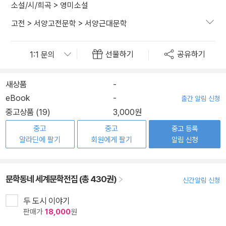
소설/시/희곡
>
영미소설
고전
>
서양고전문학
>
서양근대문학
선물하기
공유하기
새상품
-
eBook
-
출간 알림 신청
중고상품 (19)
3,000원
중고
중고
중고 등록
알라딘에 팔기
회원에게 팔기
알림 신청
문학동네 세계문학전집 (총 430권)
신간알림 신청
두 도시 이야기
판매가
18,000
원