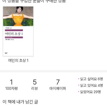
이 상품을 구입한 분들이 구매한 상품
비평사 저작으로 2003년 대한민국학술원상을 수상한 서울대 영어영
곡 작품들은 상연 연대에 따라 대개 4기로 분류된다.
문과 이경식 명예교수의 번역으로 선보인다. 운율과 더불어 문장 하
나하나에 숨은 은유와 언어유희까지 그대로 원전을 살려내는 데 힘썼
다. 1999년 BBC 조사 ‘지난 천 년간 최고의 작가’ 1위
여인의 초상 1
읽고 싶어요 6명
1
5
7
읽고 있어요 4명
100자평
리뷰
마이페이퍼
읽었어요 29명
이 책에 내가 남긴 글