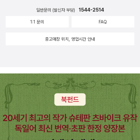
다. 문동에서 셰익스피어 전집이 나온 것 같은데. 펭귄북스의 해설과
극적인 번역 다 만족스러워서 일단 있는 거로 읽고, 가끔 오디오북도
1544-2514
일반문의 (발신자 부담)
함께 듣는 거로. 어떤 계기였는지 모르지만, 맥베스를 읽다가 초서를
1:1 문의
FAQ
읽어야겠다는 생각에 새치기를 했다. 문예출판사의 <크리세이드와
트로일러스>가 있어서 집어 들었다. 영어의 역사라는 책에서 초서 이
중고매장 위치, 영업시간 안내
야기를 계속 할 때도 읽을 생각을 하지 못했는데, 아마도 멕베드와 관
련해서 자료를 찾다가 귀가 팔랑거리는 대목을 발견했었던 듯 싶다.
워낙 고전이니 재미있을 거라고는 기대도 안하고, 당대의 작품을 보
는 것만으로 의의를 갖기로 했는데, 의외로 스토리 전개가 흥미로왔
다. 원작에서대로 행을 그대로 떼어놓다보니 번역된 문장이 시적 효
과를 간직한 것도 아니면서 문장의 흐름만 자꾸 끊겨서 가독성이 좋
지 않았다. 상사병에 걸린 트로일러스가 친구의 중개로 크리세이드를
꼬여내는 로맨스가 트로이전쟁을 배경으로 진행되는데, 사랑의 열병
에 걸린 트로일러스도 그렇고, 후에 트로일러스에게 넘어간 크리세이
드에게도 사랑은 죽음이다. 한 번 본 여자가 아른 거려 죽을 것 같고,
보고 싶어 죽을 것 같고, 좋아 죽을 것 같고, 우리가 사랑이라는 것이