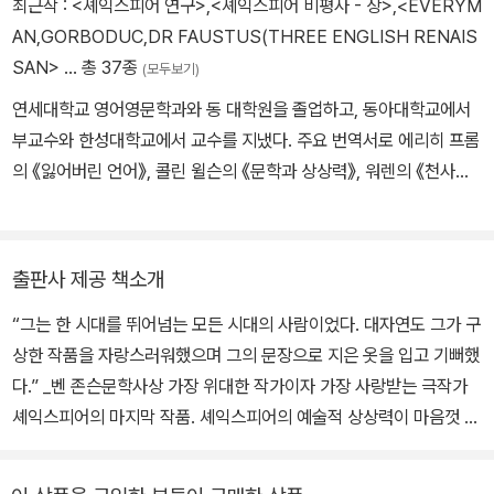
최근작 :
<셰익스피어 연구>
,
<셰익스피어 비평사 - 상>
,
<EVERYM
만 그리 신통하지는 않았다. 그 때문에 동시대 극작가 벤 존슨은 “라
AN,GORBODUC,DR FAUSTUS(THREE ENGLISH RENAIS
틴어는 신통하지 않고, 그리스어는 더 말할 것이 없다”라고 셰익스피
SAN>
… 총 37종
(모두보기)
어를 조롱하기도 했다. 그러나 셰익스피어의 타고난 언어 구사 능력,
연세대학교 영어영문학과와 동 대학원을 졸업하고, 동아대학교에서
무대 예술에 대한 천부적인 감각, 다양한 경험, 인간에 대한 심오한 이
부교수와 한성대학교에서 교수를 지냈다. 주요 번역서로 에리히 프롬
해는 그를 위대한 극작가로 만들기에 부족함이 없었다. 그는 제대로
의 《잃어버린 언어》, 콜린 윌슨의 《문학과 상상력》, 워렌의 《천사의
교육받지는 못했지만, 자연으로부터 모든 것을 배운 자연의 아들이자
무리》, 제임스 힐턴의 《잃어버린 지평선》, 웨이드레의 《현대 예술의
천재였다. 1590년대 초반 셰익스피어가 집필한 《타이터스 앤드로니
운명》 외 다수가 있다.
커스》, 《헨리 6세》, 《리처드 3세》 등이 런던 무대에서 상연되었다.
특히 《헨리 6세》는 공전의 히트를 기록했다. 그에 대해 악의에 찬 비
출판사 제공 책소개
난도 없지 않았지만, 시간이 지날수록 그의 작품은 인기를 더해 갔다.
“그는 한 시대를 뛰어넘는 모든 시대의 사람이었다. 대자연도 그가 구
1623년 벤 존슨은 그리스와 로마의 극작가와 견줄 수 있는 사람은 오
상한 작품을 자랑스러워했으며 그의 문장으로 지은 옷을 입고 기뻐했
직 셰익스피어뿐이라고 호평하며, 그는 “어느 한 시대 사람이 아니라,
다.” _벤 존슨문학사상 가장 위대한 작가이자 가장 사랑받는 극작가
모든 시대의 사람”이라고 칭찬했다. 1668년 존 드라이든은 셰익스피
셰익스피어의 마지막 작품. 셰익스피어의 예술적 상상력이 마음껏 드
어를 “가장 크고 포괄적인 영혼”이라고 극찬했다. 셰익스피어는 159
러난, 유한한 삶의 덧없음과 생의 아름다움을 예찬한 만년의 걸작. 셰
0년에서 1613년에 이르기까지 10편의 비극(로마극 포함), 18편의
익스피어 4대 비극 번역으로 1997년 한국번역대상을, 셰익스피어
희극, 10편의 역사극, 그리고 시집 《소네트》를 집필했다. 38편의 희