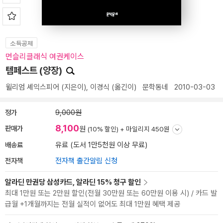
소득공제
먼슬리클래식 여권케이스
템페스트 (양장)
윌리엄 셰익스피어
(지은이),
이경식
(옮긴이)
문학동네
2010-03-03
정가
9,000원
8,100
판매가
원
(10% 할인) +
마일리지 450원
배송료
유료 (도서 1만5천원 이상 무료)
전자책
전자책 출간알림 신청
알라딘 만권당 삼성카드, 알라딘 15% 청구 할인
최대 1만원 또는 2만원 할인(전월 30만원 또는 60만원 이용 시) / 카드 발
급월 +1개월까지는 전월 실적이 없어도 최대 1만원 혜택 제공