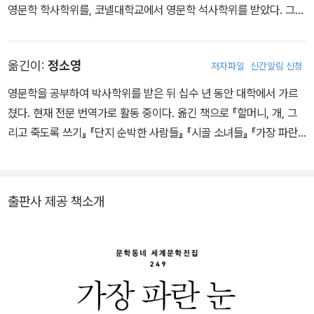
영문학 학사학위를, 코넬대학교에서 영문학 석사학위를 받았다. 그
후 모리슨은 텍사스서던대학교에서 영문학 교수로 재직하다 하워드
대학교로 옮겨 교수활동을 계속한다. 1964년 남편 해럴드 모리슨과
옮긴이:
정소영
저자파일
신간알림 신청
이혼하고 아들 둘을 키우며 살게 되자 출판 편집자로 전업을 결심한
다. 랜덤하우스 출판사에서 소설 분야 최초의 흑인 편집자이던 모리
영문학을 공부하여 박사학위를 받은 뒤 십수 년 동안 대학에서 가르
슨은 앤절라 데이비스, 무하마드 알리, 토니 케이드 밤바라 등 여러 저
쳤다. 현재 전문 번역가로 활동 중이다. 옮긴 책으로 『할머니, 개, 그
명한 작가와 함께 작업해나간다. 출판 편집자로 일하며 본격적으로
리고 죽도록 쓰기』 『단지 순박한 사람들』 『시골 소녀들』 『가장 파란
글을 쓰기 시작한 모리슨은 1970년, 39세의 나이에 첫 소설 『가장
눈』 『사라진 모든 열정』 『아주 가느다란 명주실로 짜낸』 『루시』 『어
푸른 눈』을 발표한다. 두 번째 소설 『술라』가 전미도서상 후보에 올랐
떻게 지내요』 『실크 스타킹 한 켤레』 『대사들 1, 2』 등이 있다.
고, 세 번째 소설 『솔로몬의 노래』로 전미도서비평가협회상을 받았
출판사 제공 책소개
다. 1987년 출간한 『빌러비드』로 퓰리처상, 로버트 F. 케네디 상 등
을 수상했다. 1993년 “독창적인 상상력과 시적 언어를 통해 미국 사
회의 핵심적인 문제를 생생하게 담아냈다”라는 평과 함께 흑인 여성
작가 최초로 노벨문학상을 수상했다. 2006년 프린스턴대학교 교수
직에서 퇴임한 후에는 집필에 매진해 소설 『자비』 『고향』 『하느님 이
아이를 도우소서』 등을 발표했다. 2012년 버락 오바마 대통령에게서