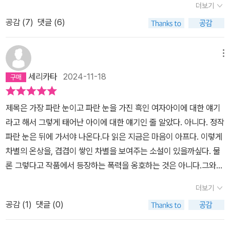
체성을 포기하고 자아를 무너뜨리게 된다는 것이다. 그래서 작가는
더보기
이다. 그리고 마빈은 초등학교 나이 때 자신은 자신의 주위에서 보는
‘어린 나이나 성별이나 인종으로 인해 해로운 외부 영향력에 가장 저
공감 (
7
)
댓글 (6)
남자들과 '다르'다는 것을 알게 된다. 게이인 마빈은 집에서도 학교에
항하기 힘들 법한 인물의 삶으로 들어가려는 기획(p.8)’을 했다고 한
서도 차별과 놀림을 받다가 교장 선생님의 눈에 띄게 되고, 교장 선생
다. 토니 모리슨이 던진 이 문제의식은 단지 흑인사회에서만 통용되
님의 추천으로 우연히 연극 동아리에서 연극을 시작하게 된다. 이후
메뉴
는 것은 아니다. 어느 사회든지 보편적으로 많은 사람들이 이런 성향
지방 대학에서 연극을 전공한 후 파리에 '상경'한 마빈. 파리에서 그는
을 가지고 있다. 가정 형편이 좋지 않은, 폭력적인 환경에서 자란 사람
세리카타
2024-11-18
자신의 성적 소수자성이 받아들여지는 경험을 하게 되고, 마빈과 비
(특히 남자)들이 자신의 가족을 파괴하는 경우가 허다하다. 자존감의
슷한 사람들과 친구를 사귀며 그들을 계기로 새로운 파리의 예술 세
결여는 어린 아이의 자존감을 빼앗아 결국 폭력이 재생산되는 악순환
제목은 가장 파란 눈이고 파란 눈을 가진 흑인 여자아이에 대한 얘기
계에 몸을 담게 된다. 하지만 이 게이 커뮤니티 안에서도 파리의 부르
을 양산한다. 다만 흑인이나 유대인처럼 민족 전체가 핍박받은 경우
라고 해서 그렇게 태어난 아이에 대한 얘기인 줄 알았다. 아니다. 정작
주아 사람들과 어울리는 기회가 늘어나게 되면서 이젠 또 다른 소수
는 해결되지 못한, 뿌리 깊고 복합적이며 단단한 문제가 더 많을 것이
파란 눈은 뒤에 가서야 나온다.다 읽은 지금은 마음이 아프다. 이렇게
자성인 자신의 노동자 계층을 더 몸으로 느끼게 되고 그 교차하는 정
다. ‘인생사 새옹지마‘나 ’전화위복‘이라는 말은 우리가 살아가는 삶
차별의 온상을, 겹겹이 쌓인 차별을 보여주는 소설이 있을까싶다. 물
체성을 몸소 통과한다. 이것이 영화 <마빈>의 내용이다. 영화 예고
이 늘 나쁘거나, 좋은 것이 아님을 의미한다. 안 좋은 일이 생겨 고통
론 그렇다고 작품에서 등장하는 폭력을 옹호하는 것은 아니다.그와
편은 여기 :https://youtu.be/fm6133Xkbkk?si=Fz_j2SI9my8
을 받다가도 그것이 극복되면 다시 살아갈 힘을 얻고 희망도 가질 수
동시에 차별을 벗어나는 것, 진정한 평등은 무엇인가 고민하게 된다.
Zd9Ul영화 속에서 파리에 사는 한 게이 커플이 나온다. 이들은 갓 대
더보기
있다. 그러다 행운이 찾아오면 웃을 일이 생기고 지난했던 과거는 자
학교를 졸업하고 파리로 온 젊은 게이 아티스트 청년인 마빈을 자신
신을 성장시킨 밑거름이었다고 스스로 위로할 수 있다. 억울하지 않
공감 (
1
)
댓글 (0)
들의 커뮤니티로 자연스럽게 이끌어준다. 영화 초중반까지는 마빈의
고 누구에게나 공평하려면 우리에게 주어진 삶은 그래야만 한다. 하
예술적, 사회적 정체성에 중요한 역할을 하는 이 게이 커플과 마빈이