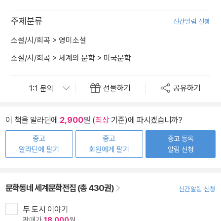
주제분류
신간알림 신청
소설/시/희곡
>
영미소설
소설/시/희곡
>
세계의 문학
>
미국문학
선물하기
공유하기
이 책을 알라딘에
2,900
원 (
최상
기준)에 파시겠습니까?
중고
중고
중고 등록
알라딘에 팔기
회원에게 팔기
알림 신청
문학동네 세계문학전집 (총 430권)
신간알림 신청
두 도시 이야기
판매가
18,000
원