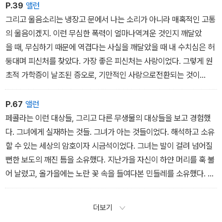
다. 내손아귀에서 내내 벗어나는 그것. 하얀 피부의 여자아이들은 어
P.39
앨런
떤 비밀스러운 마법으로 다른 사람을 사로잡는지 알아내고 싶은 욕
그리고 울음소리는 냉장고 문에서 나는 소리가 아니라 매혹적인 고통
망. 다들 그 아이들을 보며 ‘어머나‘라고 감탄하면서 내게는 그러지 않
의 울음이겠지. 이런 무심한 폭력이 얼마나역겨운 것인지 깨달았
는 이유가 뭘까? 거리에서 그 아이들이 다가올 때 검은 피부의 여자
을 때, 무심하기 때문에 역겹다는 사실을 깨달았을 때 내 수치심은 허
들이 그들의 몸을 훑는 시선, 그 아이들을 대하는 손길에 담긴 부드러
둥대며 피신처를 찾았다. 가장 좋은 피신처는 사랑이었다. 그렇게 원
운 소유욕.
초적 가학증이 날조된 증오로, 기만적인 사랑으로전환되는 것이
내가 그 아이들을 꼬집으면----- 아기 인형 눈의 미친 광채와 달리--
다. 그것은 셜리 템플에게 다가가는 작은 발걸음이었다.
---아파서 눈을 찡그리겠지.
한참 뒤에 난 청결함을 기꺼워하는 법을 배운 것처럼 셜리 템플을 우
P.67
앨런
러르는 법을 배웠다. 비록 그런 변화가 개선 없는 적응에 불과하다는
페콜라는 이런 대상들, 그리고 다른 무생물의 대상들을 보고 경험했
것을 깨달았더라도.
다. 그녀에게 실재하는 것들. 그녀가 아는 것들이었다. 해석하고 소유
할 수 있는 세상의 암호이자 시금석이었다. 그녀는 발이 걸려 넘어질
뻔한 보도의 깨진 틈을 소유했다. 지난가을 자신이 하얀 머리를 훅 불
어 날렸고, 올가을에는 노란 꽃 속을 들여다본 민들레를 소유했다. 그
리고 그것들을 소유하면서 세상의 일부가 되었고, 세상은 그녀의 일
부가 되었다.
더보기