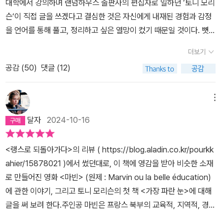
대학에서 강의하며 랜덤하우스 출판사의 편집자로 일하던 ‘토니 모리
슨‘이 직접 글을 쓰겠다고 결심한 것은 자신에게 내재된 경험과 감정
을 언어를 통해 풀고, 정리하고 싶은 열망이 컸기 때문일 것이다. 뼛속
까지 사무친, 뭉쳐지고 일그러진 무수한 얘기 중에 어떤 것을 꺼내 어
더보기
떻게 전개해야 자신이 말하고자 하는 것을 잘 전달할 수 있을지도 많
공감 (
50
)
댓글 (12)
이 고민했을 것 같다. 토니 모리슨은 자신의 첫 소설을 뻔한 내용으로
채우지 않았다. 작가는 억울하게 핍박받은 피해자로서의 흑인을 서술
하기보다, 검둥이로 불리는 흑인 공동체 안을 먼저 들여다봤다. 197
메뉴
0년에 이 소설이 출간되었지만 토니 모리슨은 뒤늦게 1993년판에
달자
2024-10-16
서문을 덧붙인다. 서문에서 그녀는 작품을 쓴 의도와 구성방식을 설
명한다. 작가는 바깥에서 받은 미움이나 증오로 인한 스트레스와 힘
<랭스로 되돌아가다>의 리뷰 ( https://blog.aladin.co.kr/pourkk
듦을 왜 안에서 풀려고 하는지에 대한 의문을 제기한다. 남들의 멸시
ahier/15878021 )에서 썼던대로, 이 책에 영감을 받아 비슷한 소재
나 배척을 저항하거나 피하지 않고 그대로 받아들였을 때 초래되는
로 만들어진 영화 <마빈> (원제 : Marvin ou la belle éducation)
더 비극적이고 파괴적인 것에 작가는 관심을 가진다. 지독한 자기비
에 관한 이야기, 그리고 토니 모리슨의 첫 책 <가장 파란 눈>에 대해
하의 피해자는 둘 중의 하나가 된다. 위험하고 난폭한 성향의 기질로
글을 써 보려 한다.주인공 마빈은 프랑스 북부의 교육적, 지역적, 경제
자신보다 약한 공동체 안(여자와 어린이)을 공격하거나, 또는 자기 정
적으로 소외된 지방의 전형적인 백인 노동자 계층 가족의 막내 아들