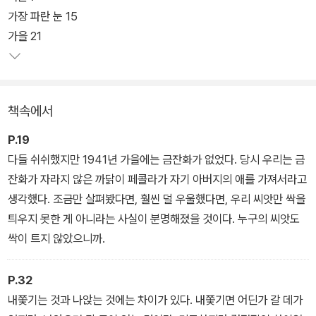
돕는다.
가장 파란 눈 15
가을 21
책속에서
P.19
다들 쉬쉬했지만 1941년 가을에는 금잔화가 없었다. 당시 우리는 금
잔화가 자라지 않은 까닭이 페콜라가 자기 아버지의 애를 가져서라고
생각했다. 조금만 살펴봤다면, 훨씬 덜 우울했다면, 우리 씨앗만 싹을
틔우지 못한 게 아니라는 사실이 분명해졌을 것이다. 누구의 씨앗도
싹이 트지 않았으니까.
P.32
내쫓기는 것과 나앉는 것에는 차이가 있다. 내쫓기면 어딘가 갈 데가