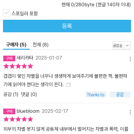
현재
0
/280byte (한글 140자 이내)
뀔 것이라고 믿는다. 그리고 근방에서 주술사 같은 존재로 통하는 소
프헤드 처치를 찾아가 파란 눈을 갖게 해달라고 부탁한다. 소원이 이
스포일러 포함
뤄졌다고 믿은 페콜라는 결국 정신이 이상해지고, 가족과 마을 사람
등록
들에게서 버림받은 존재가 되고 만다. 이토록 비극적이고 충격적인
내용은 이야기를 이끌어가는 어린아이들의 순수함과 대비되어 더욱
구매자 (5)
전체 (8)
강렬하게 다가온다. 때로는 순진한 어린아이의 말을 듣는 것 같고, 때
로는 인생 경험이 풍부한 누군가의 넋두리를 듣는 것 같은 솔직하고
세리카타
2025-01-07
메뉴
친근감 있는 문장은 비극적 서사를 고조시키며 독자의 눈과 마음을
붙든다. 토니 모리슨이 남긴 메시지, 그리고 희망 토니 모리슨은 데뷔
겹겹이 쌓인 차별을 너무나 생생하게 보여주기에 불편한 책. 불편하
작 『가장 파란 눈』부터 『솔로몬의 노래』 『빌러비드』 등 일관되게 흑
기에 읽어야 한다는 생각이 든다.
인의 기억과 경험, 정체성이라는 주제에 천착해왔다. 그렇다고 해서
공감 (
1
)
댓글 (0)
그의 작품에 공감하고 지지를 보낸 사람들이 흑인만 있었던 것은 아
니다. 그는 서문에서 “페콜라의 삶이 비록 남다르지만 그 취약성의 몇
bluebloom
2025-02-17
몇 면모는 모든 여자아이 안에 자리잡고 있다는 것이 내 생각”이었다
메뉴
고 밝힌다. 광고와 TV, 영화를 포함한 대중매체가 이상적 아름다움의
외부의 차별 못지 않게 공동체 내부에서 벌어지는 차별과 폭력, 이를
기준을 제공하는 사회에서 그 기준에 맞지 않는다는 이유로 자기혐오