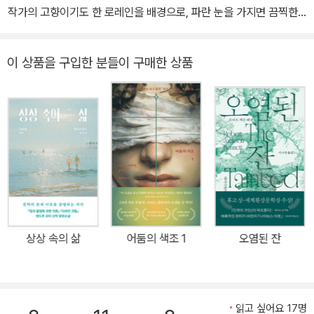
작가의 고향이기도 한 로레인을 배경으로, 파란 눈을 가지면 끔찍한
현실이 뒤바뀔 것이라고 믿은 흑인 소녀의 비극을 다룬 소설이다. 차
별과 빈곤, 폭력이 대물림되는 흑인 사회의 슬픈 연대기가 어린아이
이 상품을 구입한 분들이 구매한 상품
들의 순수함과 대비되어 더욱 강렬하게 그려진다. “너무나 정확하고
너무나 충실하며 고통과 놀라움으로 가득차 있기에 시가 된 소설”이
라고 평가받는 이 작품을 정소영 번역가가 완성도 높은 번역으로 선
보인다. 또 작가가 1993년에 쓴 서문이 새롭게 추가되어 독자들의 이
해를 돕는다. ★ 1993년 노벨문학상 ★ 1996년 전미도서상 평생공
로상 ★ 2010년 레지옹 도뇌르 훈장 ★ 2012년 미국 대통령 자유
훈장 미국문학의 지평을 넓힌 작가 토니 모리슨의 데뷔작 흑인 여성
작가로서는 처음으로 노벨문학상을 수상하고 퓰리처상, 전미도서비
평가협회상, 전미도서상 평생공로상, 국가 인문학 훈장, 대통령 자유
상상 속의 삶
어둠의 색조 1
오염된 잔
훈장 등 미국에서 작가에게 주어지는 거의 모든 영예를 얻은 토니 모
리슨. 그가 세상에 내놓은 첫 소설이 『가장 파란 눈』이다. 흑인, 그것
도 어린 소녀를 주인공으로 내세운 작품은 당시로서 상당히 드문 편
이었다. 인종 · 성별 · 연령으로 인해 삼중의 차별과 고통을 감내해야
읽고 싶어요 17명