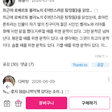
곰돌이
2026-07-26
무언가의 끝이었다. 우리의 형이상학적 조건을 정의하고 보완하는,
이 게이 남성 예술가에게 찾아가 말을 건낸다. '안녕하세요, 당신과 말
돌이킬 수 없는 물리적 사실이었다.(…)당시 셋집살이를 하던 흑인 촐
최근에 로베르토 볼라뇨의 《야만스러운 탐정들》을 읽었...
할 수 있을까요? 저도 당신이었어요.'...토니 모리슨의 <가장 파란 눈
리 브리드러브는 자기 가족을 나앉게 만들었기에 인간적 배려가 미칠
최근에 로베르토 볼라뇨의 《야만스러운 탐정들》을 읽었는데, 호아킨
>은 작가의 이런 서문으로 시작된다. (문학동네판)(...)무관심한 부모
수 없는 영역으로 스스로를 내던졌다. 짐승 무리에 합류한 것이다. 정
폰트라는 인물이 자기 딸의 친구이자 젊은 시인인 벨라노와 리마를
와 무시하는 어른, 자체의 언어와 법과 이미지로 절망을 강화하는 세
말로 늙은 개, 뱀, 쥐새끼 같은 검둥이가 되었다.-p.32~33] 그런 짐
향해 이런 말을 했다.지루할 때를 위한 문학이 있다. 그런 문학은 넘쳐
상에 어린 나이라는 취약성이 더해지면 파멸로 이르는 길은 확정적이
승 같은 환경에서 자란 그들의 딸 페콜라는 의지할 대상이 없다. 가족
난다. 평온할 때를 위한 문학이 있다. 내 생각에는 그것이 최고의 문학
다. 그래서 내 첫 책인 이 소설은 어린 나이나 성별이나 인종으로 인해
이 페콜라를 보호하거나 지탱해주지 않으므로 그녀는 당연히 자존감
이다. 슬플 때를 위한 문학도 있다. 기쁠 때를 위한 문학이 있다. 지식
해로운 외부 영향력에 가장 저항하기 힘들 법한 인물의 삶으로 들어
을 지킬 수 없다. 정체성의 혼란이 와 ‘인종적 자기혐오’를 나타내게
에 갈증을 느낄 때를 위한 문학이 있다. 절망할 때를 위한 문학이 있
가려는 기획이었다.(...)이 소설의 첫 구상은 어릴 적 친구와 나눴던
더보기
된다. 페콜라는 자신을 부정하며 노란 머리의, 얼굴이 하얀, 파란 눈을
다. 이 마지막 문학이 울리세스 리마와 벨라노가 하고 싶어 한 문학이
대화에서 나왔다. (...) 친구는 자기 눈이 파란색이었으면 좋겠다고 해
가진 사람이 되기를 원한다. 자기 본연의 모습에서 시작된 모든 것을
공감 (
30
)
댓글 (7)
다. 곧 알겠지만 심각한 오류이다. 예를 들어 평온하고 교양 있고 대체
다. 나는 파란 눈을 가진 친구의 모습을 떠올리면서 그 바람이 이루어
거부한다. 자신의 정체성을 부정하는 사람은 페콜라만이 아니다. 백
로 건전한 생활을 하는 성숙한 독자, 즉 평균적인 독자를 생각해보자.
진다면 어떤 모습일지 상상했고, 그러나 반감이 일었다. (...) 친구가
인의 피가 섞여 있는 갈색 피부의 깡마른 여자들은 조용한 흑인 동네
책과 문학지를 구매하는 사람을. 자 그 사람이 여기 있다. 그 사람은
다락방
2026-06-09
메뉴
그런 훼손을 원한다는 사실에 깜짝 놀라서 그애에게 '화가 치밀었다'.
뒤로가
에 살며 집을 멋지게 가꾼다. 교회에 열심히 다니며 백인의 일을 세련
차분할 때를 위해, 평온할 때를 위해 쓰인 문학을 읽을 수 있다. 또한
기
(...) <가장 파란 눈>은 그런 문제를 두고 무슨 말이라도 하고자 했던
책은 좋지 않습니까?(책 샀다는 소리..)
되게 하는 법을 배운다. ‘펑키함’을 죽을 듯이 싫어하며, 자신의 몸에
터무니없거나 유감스러운 공모(共謀) 없이 비판적인 눈으로 그리고
시도다. 그애는 어째서 자신이 소유한 것을 체험하지 못했는지, 혹은
김혜리의 글을 제대로 읽어본 적이 없었던 것 같다.정희진 선생님은
서 그것이 절대로 나오지 못하게 막는다. 그 여자들이 남자를 잘 수발
냉철하게 다른 모든 종류의 문학을 읽을 수 있다. (...) 사람이 평생을
보관함담기
선물하기
장바구니
구매하기
영원히 체험하지 못할 것인지에 대해서. (...)그 애의 욕망에는 인종적
일전에 김혜리 기자가 글을 잘 쓴다는 얘기를 하신 적이 있고, 그래서
할 것을 알기에 그것을 필요로 하는 남자가 그들을 선택해 결혼한다.
절망하면서 살 수는 없다. 몸이 결국 말을 듣지 않게 되고, 고통은 결
자기혐오가 내포되어 있었다.하지만 내가 이 소설을 시작한 1962년