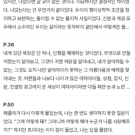
있지만, 나앉으면 갈 곳이 없는 것이다. 미묘하지만 결정적인 차이였
다. 나앉는다는 건 무언가의 끝이었다. 우리의 형이상학적 조건을 정
의하고 보완하는, 돌이킬 수 없는 물리적 사실이었다. 신분과 계급 모
두에서 소수자인 우리는 삶이라는 옷자락의 끝단에서 어떻게든 돌아
다니며, 나약한 우리끼리라도 뭉쳐 버티려 기를 쓰거나 혼자서 옷의
몸통 부분으로 기어올라가려 버둥거렸다.
P.36
내게 있던 욕망은 단 하나, 인형을 해체하는 것이었다. 무엇으로 만들
어졌는지 알아보고, 그것이 귀한 까닭을 알아내고, 내가 알아차릴 수
없는, 그것도 오직 나만 알아차리지 못하는 그 아름다움과 매력을 찾
아내는 것. 어른들과 나보다 나이가 많은 여자아이들, 상점, 잡지, 신
문, 진열장 광고까지 온 세상이 여자아이라면 다들 파란 눈과 노란 머
리와 분홍 피부의 인형을 소중히 여긴다는 데 합의한 듯했다. “여기,
이게 아름다움이야. 네가 오늘 ‘자격이 된다면’ 가질 수 있겠지.” 그렇
P.50
게 말했다.
페콜라가 다시 이렇게 물었는데, 나는 한 번도 생각하지 못한 질문이
었다. “그게 어떻게 돼? 그러니까 어떻게 해야 누군가 나를 사랑해주
지?” 하지만 프리다는 이미 잠이 들었고, 나는 답을 몰랐다.