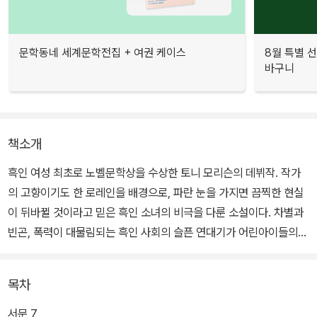
문학동네 세계문학전집 + 여권 케이스
8월 특별 선
바구니
책소개
흑인 여성 최초로 노벨문학상을 수상한 토니 모리슨의 데뷔작. 작가
의 고향이기도 한 로레인을 배경으로, 파란 눈을 가지면 끔찍한 현실
이 뒤바뀔 것이라고 믿은 흑인 소녀의 비극을 다룬 소설이다. 차별과
빈곤, 폭력이 대물림되는 흑인 사회의 슬픈 연대기가 어린아이들의
순수함과 대비되어 더욱 강렬하게 그려진다. “너무나 정확하고 너무
나 충실하며 고통과 놀라움으로 가득차 있기에 시가 된 소설”이라고
목차
평가받는 이 작품을 정소영 번역가가 완성도 높은 번역으로 선보인
다. 또 작가가 1993년에 쓴 서문이 새롭게 추가되어 독자들의 이해를
서문 7