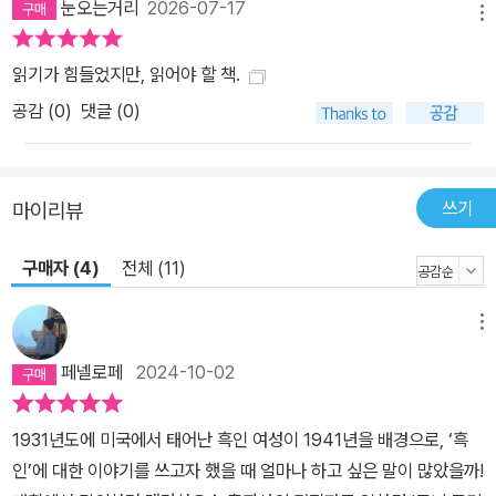
눈오는거리
2026-07-17
오바마는 그를 “국보급 작가”로 칭하며 “잠시나마 그와 같은 공기를
메뉴
마신 것은 신의 은총”이라고 했다. 비록 토니 모리슨은 세상을 떠났지
읽기가 힘들었지만, 읽어야 할 책.
만 그의 작품, 그가 시대와 사회에 던진 메시지는 여전히 지금 여기에
공감 (
0
)
댓글 (0)
남아 있다.
쓰기
마이리뷰
구매자 (4)
전체 (11)
메뉴
페넬로페
2024-10-02
1931년도에 미국에서 태어난 흑인 여성이 1941년을 배경으로, ‘흑
인’에 대한 이야기를 쓰고자 했을 때 얼마나 하고 싶은 말이 많았을까!