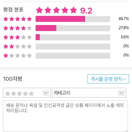
호기심 많고 활달한 아홉 살 소녀 클로디아 맥티어는 부모님 그리고
9.2
평점 분포
언니 프리다와 함께 살고 있다. 맥티어 가족은 페콜라라는 이웃 소녀
66.7%
를 맡게 되는데, 폭력적인 페콜라의 아버지가 집에 불을 지르는 바람
27.8%
에 갈 곳 없이 나앉은 상태였기 때문이다. 나이가 비슷한 페콜라와 프
5.6%
리다는 아역배우 셜리 템플에 열광하지만 클로디아는 그들을 이해하
지 못한다. “온 세상이 여자아이라면 다들 파란 눈과 노란 머리와 분
0%
홍 피부의 인형을 소중히 여긴다는 데 합의한 듯”해도, 오히려 클로디
0%
아는 선물로 받은 그 인형을 해체했다가 심한 꾸지람을 듣는다. 페콜
라의 아버지 촐리는 태어난 지 나흘 만에 친모에게 버림받았고, 친부
100자평
게시물 운영 원칙
도 누구인지 모른 채 자랐다. 게다가 성행위를 하던 중 백인들에게 모
욕당한 경험이 트라우마처럼 남아 있다. 아내 폴린을 만나 결혼하고
카테고리
두 아이를 키우며 잠시 안정된 생활을 하는가 싶었지만 비참한 현실
은 가족 모두를 불행으로 몰아간다. 한편 백인에게 고용되어 가정부
로 일하는 폴린은 집과 정원을 깔끔하게 꾸미는 일에 집착하며, 자기
자식보다도 고용주의 아이를 더 다정하게 대한다. 괴로움을 견디지
못한 페콜라는 자신이 아름다워지면, 파란 눈을 가지면 현실이 뒤바