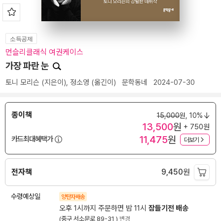
소득공제
먼슬리클래식 여권케이스
가장 파란 눈
토니 모리슨
(지은이),
정소영
(옮긴이)
문학동네
2024-07-30
종이책
15,000
원,
10%
13,500
원
+ 750원
11,475
원
카드최대혜택가
더보기
전자책
9,450
원
수령예상일
양탄자배송
오후 1시까지 주문하면 밤 11시
잠들기전 배송
(중구 서소문로 89-31 )
변경