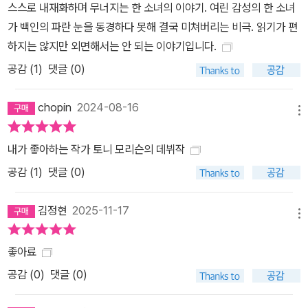
스스로 내재화하며 무너지는 한 소녀의 이야기. 여린 감성의 한 소녀
가 싹트는 경험. 주택을 소유하고 부부와 딸, 아들로 이뤄진 이상적인
가 백인의 파란 눈을 동경하다 못해 결국 미쳐버리는 비극. 읽기가 편
중산층 핵가족 신화를 좇다가 실패해 좌절하는 경험. 이러한 경험들
하지는 않지만 외면해서는 안 되는 이야기입니다.
은 1940년대 미국에서만 벌어지는 일이 아니다. 모리슨의 작품이 전
공감 (
1
)
댓글 (0)
세계에서 꾸준히 읽힌 이유가 여기에 있다. 모리슨의 작품이 사랑받
는 또다른 이유는 ‘희망’일 것이다. 그는 동이 트기 전 글쓰기를 시작
chopin
2024-08-16
하는 습관으로 유명하다. 이것은 사실 절실한 필요에 의해 생긴 습관
메뉴
으로, 두 아이를 혼자 키우는 어머니이자 출판사 편집자였던 그는 육
아와 업무, 글쓰기를 병행해야 했다. 출근 전 혹은 퇴근 후, 아이들이
내가 좋아하는 작가 토니 모리슨의 데뷔작
잠들어 있을 때 글 쓰는 시간을 마련하기로 한 그는 밤보다 아침을 택
공감 (
1
)
댓글 (0)
했다. 아직 어둑할 때 일어나 동이 터오는 동안 쓴 글들은 어두운 과거
를 직시하면서도 항상 미래로 나아가는 길을 모색했던 토니 모리슨
김정현
2025-11-17
메뉴
그 자체였다. 2019년 그가 세상을 떠나자, 평소 친분이 있었던 오프
라 윈프리와 프랜 리보위츠 등 각계 인사들이 추모식에 참석했다. 또
좋아료
전 세계의 수많은 작가가 애도를 표하는 가운데 특히 치마만다 응고
공감 (
0
)
댓글 (0)
지 아디치에, 록산 게이 등 젊은 흑인 여성 작가들은 토니 모리슨의 업
적과 그 영향에 대한 찬사를 아끼지 않았다. 미국 대통령이었던 버락