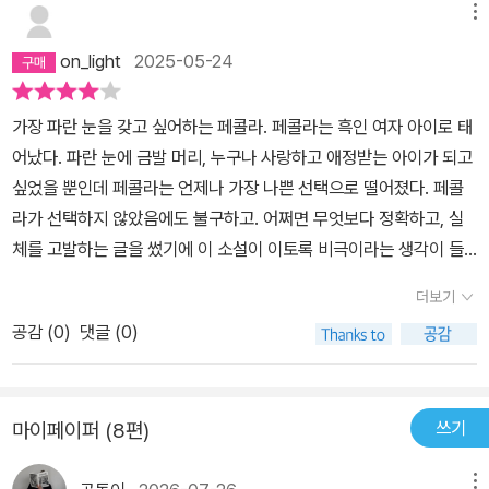
지만 여기 오하이오주 로레인에 사는 ‘촐리, 폴린 브리드러브’ 부부에
메뉴
어떻게 만났는지에 대한 설명이 나오지 않는다. 그러다 영화 중반부
게는 결코 그런 삶이 주어지지 않는다. 태어날 때부터 척박한 환경에
가 넘어갈 쯤, 이들의 첫만남 장면이 나온다.태어나고 자란 지역의 도
on_light
2025-05-24
서 자란 그들은 잠시 사랑(연민인지도 모른다)에 빠져 결혼하지만 곧
시에 있는 대학에서 예술을 공부하던 학생이던 마빈이 어느날 학교에
촐리는 바깥을 돌며 술을 마시기 시작한다. 집안의 생계를 책임져야
서 초청된 예술가의 대담화같은 자리에 가게 되는데 이 예술가가 앞
가장 파란 눈을 갖고 싶어하는 페콜라. 페콜라는 흑인 여자 아이로 태
할 폴린이 일하러 가야할 곳은 백인의 집이다. ‘녹색과 흰색이 섞여있
에서 말한 그 마빈의 훗날 인생 선배가 될 남자인 것이다. 그가 한 참
어났다. 파란 눈에 금발 머리, 누구나 사랑하고 애정받는 아이가 되고
는, 문은 빨간색인 예쁜 집에 행복한 가족이 살고 있고, 어머니와 아버
석자의 질문에 대해 이렇게 말한다.(정확한 대사는 기억이 나지 않기
싶었을 뿐인데 페콜라는 언제나 가장 나쁜 선택으로 떨어졌다. 페콜
지는 웃으며 제인과 놀아주고, 강아지와 고양이가(p.17)’사는 흑인들
때문에 내 기억으로 재구성한 대사임.)'여기에 흑인 아이 한 명이 있
라가 선택하지 않았음에도 불구하고. 어쩌면 무엇보다 정확하고, 실
이 동경하는 백인의 집에서 폴린은 마치 그곳이 자신의 집인 양 쓸고
습니다. 이 아이는 집 밖에서 인종차별을 받고 모욕을 받고 상처를 받
체를 고발하는 글을 썼기에 이 소설이 이토록 비극이라는 생각이 들
닦고 열심히 요리를 한다. 촐리는 분노와 충족되지 못한 욕망을 아내
습니다. 이 아이가 유일하게 안전하다고 느낄 수 있는 공간은 집 뿐입
었다면.. 누구도 페콜라를 사랑하지 않았지만 누구보다 사랑했기 때
에게 퍼붓는다. 당연히 촐리와 폴린은 싸운다. 남자가 가하는 일방적
더보기
니다. 집에 오면 이 아이처럼 흑인인 엄마와 아빠와 그의 형제 자매가
문에 페콜라는 비극의 주인공이 될 수 밖에 없었노라.흑인 사회의 비
인 폭력에 여자가 되받아치며, 부부는 육탄전을 벌인다. 사태가 심각
있습니다. 아이는 자신이 안전하다는 느낌을 받습니다. 이해받는다는
공감 (
0
)
댓글 (0)
극과 추악한 현실을 잘 그려낸 작품이다. 비극만이 그들의 삶의 전부
해지면 그들의 아들인 새미는 촐리의 머리에 프라이팬을 내리친다.
느낌을 받습니다. 가족들은 아이의 존재 자체를 인정하고 받아주고
는 아니었지만.. 이 소설은 삶의 전부였다. 모두가 등장인물이었을 때
촐리는 정신을 잃고 그제야 싸움은 끝난다. 촐리는 자기 집에 불을 지
상처를 공감하고 안아줍니다. 그러나 저에게는 그런 집조차 없었습니
페콜라만이 주인공이라 이 비극을 이고 살아야 했다.
르고 아내 머리를 후려친다. 그 가족은 나앉게 된다. 전형적인 불행한
다. 제가 제 모습 그대로를 인정받을 수 있는 곳은 어디에도 없었습니
쓰기
마이페이퍼 (8편)
집구석이다. [내쫓기는 것과 나앉는 것에는 차이가 있다. 내쫓기면 어
다. 가족들조차 제 존재를 외면했기 때문입니다.'이 말에 마빈은 이 예
딘가 갈 데가 있지만, 나앉으면 갈 곳이 없는 것이다.…나앉는다는 건
술가가 자신이 유년시절부터 줄곧 갖고 있었던 감정을 깨닫게 되고
메뉴