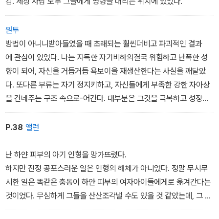
감. 세상 사람 모두 그들에게 명령을 내리는 위치에 있었다.
원투
방법이 아니니받아들였을 때 초래되는 훨씬더비고 파괴적인 결과
에 관심이 있었다. 나는 지독한 자기비하의결국 위험하고 난폭한 성
향이 되어, 자신을 거듭거듭 욕보이을 재생산한다는 사실을 깨달았
다. 또다른 부류는 자기 정지키하고, 자신들에게 부족한 강한 자아상
을 건네주는 구조 속으로-어간다. 대부분은 그것을 극복하고 성장하
지만 말없이. 이름도그것을 표현하거나 인정할 목소리도 없이 붕괴하
는 사람도들은 눈에 띄지 않는다. 자아를 일으켜세울 ‘두 다리‘를 가지
P.38
앨런
기아이들에게 자존감의 종말은 금방, 쉽게 일어날 수 있다. 무관모
와 무시하는 어른, 자체의 언어와 법과 이미지로 절망을 ?
난 하얀 피부의 아기 인형을 망가뜨렸다.
세상에 어린 나이라는 취약성이 더해지면 파멸로 이르는 길은ㅣ다.
하지만 진정 공포스러운 일은 인형의 해체가 아니었다. 정말 무시무
시한 일은 똑같은 충동이 하얀 피부의 여자아이들에게로 옮겨간다는
것이었다. 무심하게 그들을 산산조각낼 수도 있을 것 같았는데, 그 무
심함이 흔들린다면 오직 그렇게 하고 싶은 마음이 너무 강해서였