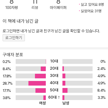
8
11
8
하는, 사회의 가장 취약한 구성원을 이야기의 중심에 놓은 것이다.
읽고 있어요 8명
100자평
리뷰
마이페이퍼
『가장 파란 눈』의 출간 연도는 1970년이지만 모리슨이 이 소설의 토
읽었어요 31명
대가 되는 짧은 이야기를 쓴 것은 1962년의 일이다. 글쓰기 모임에서
이 책에 내가 남긴 글
직접 이야기를 써보라는 권유를 받은 그는 어릴 적 친구와의 대화를
로그인하면 내가 남긴 글과 친구가 남긴 글을 확인할 수 있습니다.
떠올리며 파란 눈을 갖게 해달라고 기도하는 소녀의 이야기를 썼다.
이 소설이 집필된 1960년대는 격변의 시대였다. 작가 제임스 볼드윈
로그인하기
이 활발히 활동했던 때였고, 마틴 루서 킹 목사가 ‘나에게는 꿈이 있습
니다’ 연설을 한 해가 1963년, 암살당한 해가 1968년이었다. 흑인들
구매자 분포
의 대중 운동도 기세를 얻었다. 흑인 문학에도 변화가 나타났다. 이전
10대
0%
0.2%
까지는 노예제의 참상과 인종차별의 부당함을 고발하는 저항문학이
20대
2.4%
8.4%
지배적이었으며 흑인과 백인의 관계에 초점이 맞춰져 있었다. 그러나
30대
4.9%
17.8%
백인은 억압하고 흑인은 억압받는다는 단순한 구도만으로는 현상을
40대
4.9%
28.7%
설명하기 힘들어졌고, 점차 작가들은 흑인과 흑인의 관계, 인종차별
50대
8.4%
17.1%
이 흑인 사회 내부에서 발현되는 방식에 관심을 가지게 되었다. 바로
60대
3.3%
3.8%
이러한 변화의 중심에 토니 모리슨이 있었다. 차별과 빈곤, 폭력이 대
여성
남성
물림되는 흑인 사회의 슬픈 연대기 1941년 미국 오하이오주 로레인.