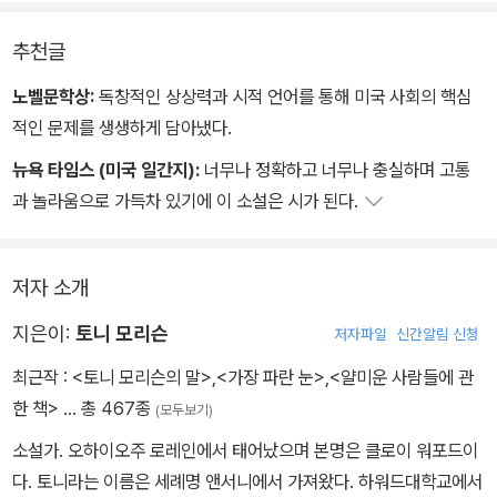
추천글
노벨문학상:
독창적인 상상력과 시적 언어를 통해 미국 사회의 핵심
적인 문제를 생생하게 담아냈다.
뉴욕 타임스 (미국 일간지):
너무나 정확하고 너무나 충실하며 고통
과 놀라움으로 가득차 있기에 이 소설은 시가 된다.
저자 소개
지은이:
토니 모리슨
저자파일
신간알림 신청
최근작 :
<토니 모리슨의 말>
,
<가장 파란 눈>
,
<얄미운 사람들에 관
한 책>
… 총 467종
(모두보기)
소설가. 오하이오주 로레인에서 태어났으며 본명은 클로이 워포드이
다. 토니라는 이름은 세례명 앤서니에서 가져왔다. 하워드대학교에서