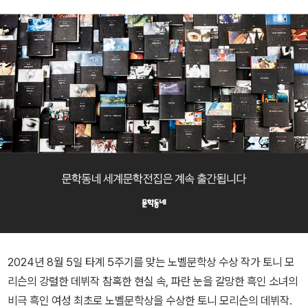
2024년 8월 5일 타계 5주기를 맞는 노벨문학상 수상 작가 토니 모
리슨의 강렬한 데뷔작 참혹한 현실 속, 파란 눈을 갈망한 흑인 소녀의
비극 흑인 여성 최초로 노벨문학상을 수상한 토니 모리슨의 데뷔작.