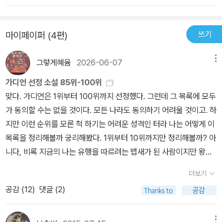
쓰기
마이페이퍼 (4편)
그렇게혜윰
2026-06-07
메뉴
가디언 선정 소설 85위-100위
맞다. 가디언은 1위부터 100위까지 선정했다. 그런데 그 목록에 모두
가 동의할 수는 없을 것이다. 모든 나라도 동의하기 어려울 것이고. 하
지만 이런 순위를 모른 척 하기는 어려운 성격인 터라 나는 어떻게 이
목록을 정리해볼까 궁리해봤다. 1위부터 10위까지만 정리해볼까? 아
니다, 비록 지금의 나는 유행을 따르려는 뱁새가 된 사람이지만 왕년
의 나는 베스트셀러는 일부러 피한 반항심이 있는 인물이었으니 1위
더보기
부터 10위라는 목록은 달갑지 않다. 그럼 내가 읽은 책만 골라볼까?
공감 (
12
)
댓글 (2)
아,,,, 기억력이 미천하다. 그래서 생각한 것이 85위부터 100위까지
의 목록이다. 일단 앞에서부터 보라고 하면 일부러 뒤부터 눈길을 주
던 나의 성격에 맞기도 하고 85위부터 하면, 85위인 한강 작가의 책
메뉴