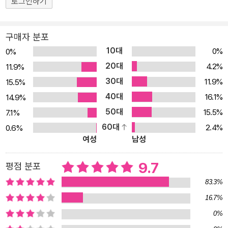
양한 스타일 실험을 추구해 노벨문학상 후보로 주목받고 있다. 미국
로그인하기
프런티어 신화의 허구성을 탐구한 『하드 타임스에 온 것을 환영합니
다』(1960)와 냉전시대 이념전쟁의 희생양이 된 ‘로젠버그 부부 스파
구매자 분포
이 사건’을 소설로 재구성한 『다니엘서』(1971)를 통해 미국 역사의
10대
0%
0%
냉철한 기록자로 자리매김했다. 세번째 작품인 『래그타임』에서는 19
20대
4.2%
11.9%
세기 말 20세기 초, 소위 ‘진보 시대’(1890~1920년대)라 불린 대변
30대
11.9%
15.5%
혁의 시기를 조명했다. 미국 사회는 남북전쟁 이후 공화당이 장기집
40대
16.1%
14.9%
권하게 되면서 급격한 산업화와 도시화를 맞게 된다. 개인주의가 점
50대
15.5%
7.1%
차 확산되고 정치는 부패하고 아메리칸 드림을 품고 전 세계에서 이
60대
2.4%
0.6%
민자가 몰려들었으며 노동자, 여성, 인종 등의 사회 문제가 첨예해지
여성
남성
기 시작했다. ‘진보 시대’란 이상주의를 바탕으로 이러한 문제점들을
개선하고자 활동가들이 사회 전 영역에서 변화를 이끌어내던 시기를
9.7
평점 분포
뜻한다. 1975년, 닥터로가 이 작품을 발표할 당시 미국 사회는 베트
83.3%
남 전쟁의 여파로 국내는 물론 국제적 문제에 심한 환멸을 느끼고 있
16.7%
었다. 이에 닥터로는 ‘진보 시대’를 들어 역사에 대한 새로운 평가 및
0%
역사를 재창조함으로써 평단과 대중으로부터 큰 호응을 얻었다. 흑