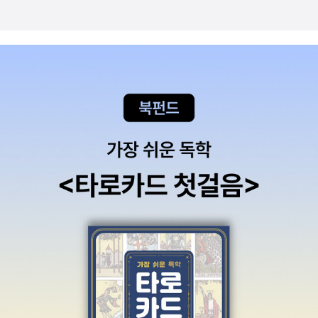
wry (맬컴 로리) 12 THE WAY OF ALL FLESH (육체의 길) /
Samuel Butler (새뮤얼 버틀러) 13 1984 (1984년) / George O
rwell (조지 오웰) 14 I, CLAUDIUS (나, 클라우디우스) / Rob
ert Graves (로버트 그레이브스) 15 TO THE LIGHTHOUSE
(등대로) / Virginia Woolf (버지니아 울프) 16 AN AMERICA
N TRAGEDY (아메리카의 비극) / Theodore Dreiser (시어도어
드라이저 17 THE HEART IS A LONELY HUNTER (마음은 외
로운 사냥꾼) / Carson McCullers (카슨 매컬리스) 18 SLAUG
HTERHOUSE-FIVE (제5 도살장) / Kurt Vonnegut (커트 보네
거트) 19 INVISIBLE MAN (보이지 않는 인간) / Ralph Ellison
(랠프 앨리슨) 20 NATIVE SON (토박이) / Richard Wright
(리처드 라이트) 21 HENDERSON THE RAIN KING (비의
왕 헨더슨) / Saul Bellow (솔 벨로우) 22 APPOINTMENT IN
SAMARRA (사마라의 약속) / John O'Hara (존 오하라) 23 U.S.
A. (trilogy) (U S A (3부작)) / John Dos Passos (존 도스 패서
스) 24 WINESBURG, OHIO (와인즈버그 오하이오) / Sherwoo