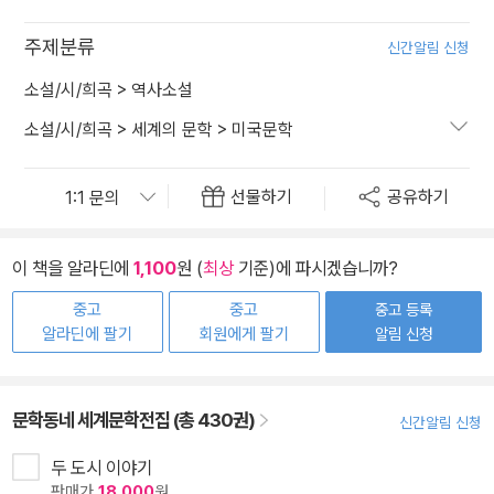
주제분류
신간알림 신청
소설/시/희곡
>
역사소설
소설/시/희곡
>
세계의 문학
>
미국문학
선물하기
공유하기
이 책을 알라딘에
1,100
원 (
최상
기준)에 파시겠습니까?
중고
중고
중고 등록
알라딘에 팔기
회원에게 팔기
알림 신청
문학동네 세계문학전집 (총 430권)
신간알림 신청
두 도시 이야기
판매가
18,000
원