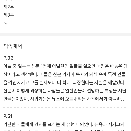
이트, J. P. 모건, 헨리 포드와 옘마 골드만 등의 실존인물을 허구적
제2부
인물과 사건에 엮어 20세기 초, 미국 사회 전 분야에서 이루어진 변
제3부
혁의 순간을 조명했다.
작품의 제목인 '래그타임'은 재즈의 전신이자 스콧 재플린이 완성한
책속에서
왼손으로는 규칙적인 리듬을, 오른손으로는 빠르고 힘찬 당김음을 연
주하는 방식의 피아노 음악이다. 이를 통해 누군가는 여전히 19세기
P.93
적 가치관으로 관성적 삶을 살고 또 누군가는 20세기의 새로운 변혁
이들 중 일부는 신문 1면에 에벌린의 얼굴을 실으면 매진은 따놓은 당
의 흐름을 수용하거나 변혁을 이끌어내는 다양한 삶의 모습을 은유한
상이라고 생각했다. 이들은 신문 기사가 독자의 의식 속에 특정 인물
다. 더불어 여성, 이민자, 흑인, 노동자 등의 약자를 성장의 동력으로
을 각인시키고 그를 실제보다 더 확대, 과장한다는 사실을 깨달았다.
취했던 '걸레(rag)' 같은 '시대(time)'의 어두운 이면을 고발하기도 한
신문이 이렇게 과장하는 사람들은 일반인들이 선망하는 특징을 지닌
다.
인물들이었다. 사업가들은 뉴스에 오르내리는 사건에서가 아니라, 그
들 매체의 제작물에서 이런 인물을 창조할 수 있지 않을까 궁리하게
되었다. 만약 그렇게 할 수만 있다면 더 많은 사람들이 영화를 보려고
P.51
지갑을 열게 될 것이었다. 그리하여 에벌린은 영화 스타 시스템의 개
가난한 자들에게 경의를 표하는 게 유행이 되었다. 뉴욕과 시카고의