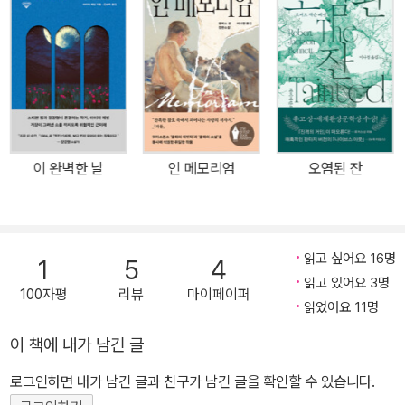
고 있는 작품이다. 『래그타임』은 20세기의 여명부터 1차세계대전 직
전까지를 다룬 새로운 형식의 역사소설이다. 해리 후디니, 에벌린 네
즈빗, 스탠퍼드 화이트, J. P. 모건, 헨리 포드와 옘마 골드만 등의 실
존인물을 허구적 인물과 사건에 엮어 20세기 초, 미국 사회 전 분야
에서 이루어진 변혁의 순간을 조명했다. 작품의 제목인 ‘래그타임’은
재즈의 전신이자 스콧 재플린이 완성한 왼손으로는 규칙적인 리듬을,
오른손으로는 빠르고 힘찬 당김음을 연주하는 방식의 피아노 음악이
이 완벽한 날
인 메모리엄
오염된 잔
다. 이를 통해 누군가는 여전히 19세기적 가치관으로 관성적 삶을 살
고 또 누군가는 20세기의 새로운 변혁의 흐름을 수용하거나 변혁을
이끌어내는 다양한 삶의 모습을 은유한다. 더불어 여성, 이민자, 흑인,
노동자 등의 약자를 성장의 동력으로 취했던 ‘걸레(rag)’ 같은 ‘시대
읽고 싶어요 16명
1
5
4
(time)’의 어두운 이면을 고발하기도 한다. 작품 소개 “사람들이 사실
읽고 있어요 3명
100자평
리뷰
마이페이퍼
을 원한다면, 나는 그 사실을 그들이 결코 본 적 없는 방식으로 보여줄
읽었어요 11명
생각이다.”_E. L. 닥터로 E. L. 닥터로는 오늘날 미국 문단에서 비평
이 책에 내가 남긴 글
가들의 찬사와 대중적인 인기를 동시에 누리고 있는 작가이다. 사회
로그인하면 내가 남긴 글과 친구가 남긴 글을 확인할 수 있습니다.
와 정치 문제에 관심을 가지고 전통적인 소설의 한계를 인식하여 다