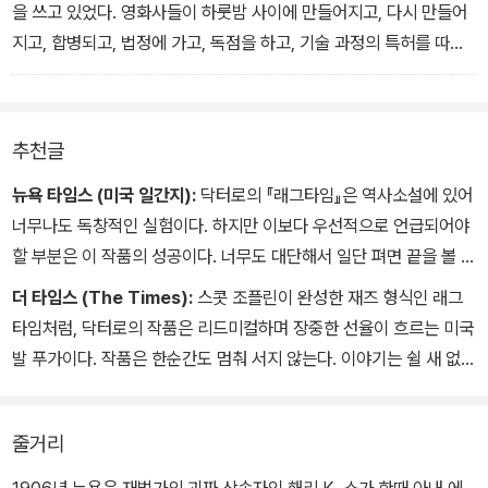
을 쓰고 있었다. 영화사들이 하룻밤 사이에 만들어지고, 다시 만들어
지고, 합병되고, 법정에 가고, 독점을 하고, 기술 과정의 특허를 따냈
으며, 이는 모든 면에서 볼 때 새로운 산업이 나타날 때 겪게 되는 혼
란스러운 과정의 한 예가 되었다.
이 당시 미국에는 작위를 가진 유럽 이민자들이 흔했는데, 대부분은
추천글
아주 가난한 사람들이었으며, 자기 작위를 가지고 벼락부자의 딸과
결혼해볼까 하는 희망에 오래전에 미국으로 이민 온 사람들이었다.
뉴욕 타임스 (미국 일간지):
닥터로의 『래그타임』은 역사소설에 있어
그래서 타테는 남작 작위가 있는 것처럼 행세했다. 기독교 세계에서
너무나도 독창적인 실험이다. 하지만 이보다 우선적으로 언급되어야
이 방법은 잘 먹혀들었다. 타테는 강한 이디시 억양을 지울 필요 없이
할 부분은 이 작품의 성공이다. 너무도 대단해서 일단 펴면 끝을 볼 수
그저 혀를 굴리며 멋들어지게 발음하기만 하면 되었다. 타테는 머리
밖에 없다.
더 타임스 (The Times):
스콧 조플린이 완성한 재즈 형식인 래그
와 턱수염을 본래의 검은색으로 염색했다. 새 사람이 되었다.
타임처럼, 닥터로의 작품은 리드미컬하며 장중한 선율이 흐르는 미국
발 푸가이다. 작품은 한순간도 멈춰 서지 않는다. 이야기는 쉴 새 없이
뒤얽혀, 실존인물이 허구적 사건에 자리하거나 허구적 등장인물들이
역사 현장에 참여한다.
줄거리
1906년 뉴욕은 재벌가의 괴짜 상속자인 해리 K. 소가 한때 아내 에