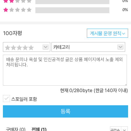
인, 여성, 이민자와 노동자 등을 역사의 무대에 주인공으로 세우고 약
0%
동하는 이들 각자의 욕망을 매혹적인 래그타임 선율을 닮은 문체로
0%
풀어내 출간 첫해 양장본으로만 20만 부 이상이 판매되는 성공을 거
두고, 예술·문학아카데미 문학상과 전미도서비평가협회상을 수상했
100자평
게시물 운영 원칙
다. 이후 영화와 뮤지컬로도 재작되어 지금까지도 큰 인기를 모으고
있다. 독창적인 실험에 가까운 새로운 형식의 역사소설 유명 인사와
카테고리
이름 없는 이들이 공존한 역사에 대해 『래그타임』은 20세기의 여명
부터 1차세계대전 직전까지를 다룬 새로운 형식의 역사소설이다. 해
리 후디니, 에벌린 네즈빗, 스탠퍼드 화이트, J. P. 모건, 헨리 포드, 옘
마 골드만, 프로이트와 융 등 실존 인물과 사건을 허구적 인물과 그들
이 만들어내는 사건에 엮어 20세기 초, 미국 사회 전 분야에서 이루
현재
0
/280byte (한글 140자 이내)
어진 변혁의 순간을 조명했다. 미국의 중산층을 대변하는 ‘아버지’와
‘어머니’, ‘어머니’의 동생으로 이상주의자 청년인‘외삼촌’, 가난한 사
스포일러 포함
회주의 예술가이자 이민자로 아메리칸 드림을 실현한 ‘타테’(미국으
등록
로 이민 온 유대인 이민자들이 쓰는 언어인 이디시어로 ‘아빠’를 뜻
함), 타고난 재능으로 성공했음에도 인종차별에 희생된 흑인 피아니
구매자 (0)
전체 (1)