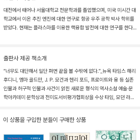
969년 본격적으로 창작활동에 몰입해 2년 후 ‘로젠버그 부부 스파이
인 래그타임 연주자인 콜하우스 워커 주니어가 소년의 집을 찾아오게
대전에서 태어나 서울대학교 천문학과를 졸업했으며, 미국 미시간 대
사건’을 소재로 한 『다니엘서』를 출간한다. 1975년 『래그타임』이 출
되면서 이들 가족은 인종차별에 무력으로 항거하는 콜하우스의 투쟁
학교에서 이온 추진 엔진에 대한 연구로 항공 우주 공학 박사 학위를
간 첫해 20만 부 이상 판매되는 성공을 거두었고, 1989년 『빌리 배
에 휘말리게 되는데……
받았다. 현재는 플라스마를 이용한 핵융합 발전에 대한 연구를 한다.
스게이트』는 초판 10만 부를 발행하는 기록을 세웠다. 이후 『수도Wa
옮긴 책으로 세라 워터스의 《핑거스미스》, 《티핑 더 벨벳》, 에릭 앰블
terworks』(1994) 『신의 도시City of God』(2000) 『행군March』
러의 《디미트리오스의 가면》, 맥스 배리의 《렉시콘》, 아이작 아시모
(2005) 등의 작품을 발표했다. 전미도서비평가협회상 세 차례, 펜/
프의 《아자젤》, 마이클 프레인의 《곤두박질》, 마이크 레스닉의 《키리
출판사 제공 책소개
포크너상 두 차례를 수상했고, 1998년 국가인문학훈장, 2002년 케
냐가》, 루이스 캐럴의 《이상한 나라의 엘리스》, 제임스 매튜 배리의
니언 리뷰상(최초 수상자)을 받았다. 2012년 뉴욕주 작가 명예의전
“너무도 대단해서 일단 펴면 끝을 볼 수밖에 없다.”_뉴욕 타임스 해리
《피터 팬》 등이 있다. 헨리 페트로스키의 《이 세상을 다시 만들자》로
당에 이름을 올렸고, 2013년 미국 예술문학아카데미 최고 권위의 상
후디니, 옘마 골드만, J. P. 모건과 헨리 포드, 프로이트와 융 등 실존
제17회 과학 기술 도서상 번역 부문을 수상했다. 시공사의 ‘그리폰 북
인 골드메달을 받았다. 예일, 프린스턴, 뉴욕 대학교 교수를 역임했으
인물과 허구적 인물과 사건이 얽힌 새로운 형식의 역사소설 예술·문
스’, 열린책들의 ‘경계 소설선’, 샘터사의 ‘외국 소설선’을 기획했다.
며, 생전에는 꾸준히 노벨문학상 후보로 거론되었다. 폐암으로 투병
학아카데미 문학상과 전미도서비평가협회상을 수상 타임, 모던 라이
하다 2015년 7월 맨해튼 자택에서 84세를 일기로 사망했다.
브러리 선정 ‘20세기 100대 영문학’ 미국 소설 최고의 마지막 문장 1
00선 미국 역사의 냉철한 기록자로 평가되는 E. L. 닥터로의 대표작
이 상품을 구입한 분들이 구매한 상품
으로 1975년 출간 첫해 양장본으로만 20만 부 이상 판매되는 큰 성
공을 거두고 이후 영화와 뮤지컬로 제작되어 지금까지 큰 인기를 끌