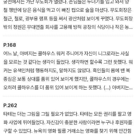
념에 영감을 제공하고, 테다 바라에서 메릴린 먼로에 이르기까지 모
궁전에서는 가난 무도회가 열렸다. 손님들은 누더기를 입고 와서 양
든 섹스 여신의 모델이 되었다. 에벌린의 중요성을 인식한 두번째 무
철 쟁반에 담은 음식을 먹고 이 빠진 컵으로 술을 마셨다. 무도회장은
리는 각계의 노조 지도자와 무정부주의자, 사회주의자 들이었다. 에
철근, 철로, 광부용 램프 등을 써서 광산처럼 보이게 꾸몄다. 무도회장
벌린이 결국은 노동자의 이익에서 광산 소유주나 철강 제조업자보다
밖의 정원은 무대연출 회사를 고용해 방적 공장의 식당이나 작은 농
훨씬 더 위협적인 존재가 될 것임을 제대로 예측한 사람들이었다.
장처럼 보이게 만들었다. 손님들은 은쟁반에 놓인 담배꽁초를 피웠
다. 순회극단이 흑인 분장을 하고 노래를 불렀다. 가축 방목장 무도회
P.168
를 연 사람도 있었다. 손님들은 긴 앞치마를 두르고 머리에 하얀 모자
어느 날, 아버지는 콜하우스 워커 주니어가 자신이 니그로라는 사실
를 썼다. 피투성이가 된 소의 사체가 움직이는 도르래에 걸린 채 벽을
을 모르는 것 같다는 생각이 들었다. 생각하면 할수록 그런 듯했다. 워
따라 도는 속에서 손님들은 식사를 하고 춤을 췄다. 내장이 바닥으로
커는 유색인처럼 행동하지도, 말하지도 않았다. 흑인들의 몸에 밴 복
쏟아졌다. 수익금은 자선사업에 쓰였다.
종심은 보통 상대를 품위 있어 보이게 했지만, 콜하우스의 경우에는
오히려 콜하우스를 더 품위 있어 보이게 하는 듯했다. (...) 아버지는
콜하우스에게 위험한 구석이 있다는 사실을 눈치 챘다. 그 사람이 구
애하는 걸 도우면 안 될 거 같아요, 아버지가 어머니에게 말했다. 그
P.262
사람, 좀 무모한 구석이 있어요. 매튜 헨슨조차 자기 분수를 알았다고
타테는 더는 그림을 그릴 필요가 없었다. 타테는 모든 권리를 팔고 영
요.
화 사업에 뛰어들었다. 자신감이 충분한 사람이라면 누구나 후원자를
구할 수 있었다. 뉴욕의 영화 필름 거래소는 영화를 찾기 위해 안간힘