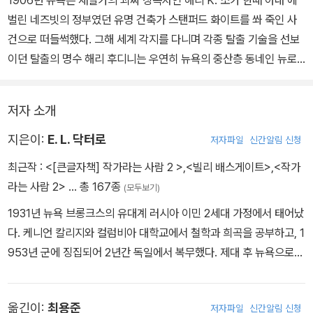
벌린 네즈빗의 정부였던 유명 건축가 스탠퍼드 화이트를 쏴 죽인 사
건으로 떠들썩했다. 그해 세계 각지를 다니며 각종 탈출 기술을 선보
이던 탈출의 명수 해리 후디니는 우연히 뉴욕의 중산층 동네인 뉴로
셸을 지나다 ‘소년’이 사는 집을 방문하게 되고, 이 사건으로 외할아버
지와 외삼촌, 아버지, 어머니와 함께 살고 있는 소년을 알게 된다. 후
저자 소개
디니의 방문 이후 소년의 아버지는 남극 탐험을 떠나고, 어머니는 집
뒤뜰에 파묻혀 있던 갓 태어난 흑인 아기를 발견해 아기와 산모인 세
지은이:
E. L. 닥터로
저자파일
신간알림 신청
라를 집에 들이게 된다. 한편 에벌린 네즈빗은 감옥에 갇힌 남편 소를
최근작 :
<[큰글자책] 작가라는 사람 2 >
,
<빌리 배스게이트>
,
<작가
면회하고 오다가 충동적으로 차를 돌려 이민자들이 모여 사는 빈민가
라는 사람 2>
… 총 167종
(모두보기)
를 찾아 하얀 종이에 실루엣 그림을 만들어 파는 사회주의 예술가 타
1931년 뉴욕 브롱크스의 유대계 러시아 이민 2세대 가정에서 태어났
테와 그의 딸을 만나게 된다. 그들 삶에 끼어드는 일에서 새롭게 낙을
다. 케니언 칼리지와 컬럼비아 대학교에서 철학과 희곡을 공부하고, 1
얻게 된 에벌린과 그런 그녀를 쫓아다니던 외삼촌은 무정부주의자인
953년 군에 징집되어 2년간 독일에서 복무했다. 제대 후 뉴욕으로
옘마 골드만의 강연 이후 극적으로 조우하게 된다.
돌아와 영화사에서 일을 하고, 이때의 경험을 바탕으로 1960년 첫
남극 탐험에서 돌아온 아버지는 그사이 많은 것들이 변해버렸음을 깨
소설 『하드 타임스에 온 것을 환영합니다』를 출간한다. 이후 9년간
닫게 된다. 소년은 자랐고, 아내는 남편의 사업과 집안 운영 등 모든
옮긴이:
최용준
저자파일
신간알림 신청
잡지사와 출판사에서 편집자로 일하며 이언 플레밍 등과 작업했다. 1
면에서 놀라운 성과를 이루어놓았다. 이런 와중에 흑인 아기의 아빠