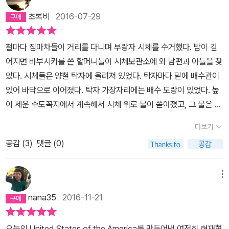
이민자와 노동자 들의 욕망의 초상 이 작품의 제목으로 쓰인 ‘래그타
임’은 재즈의 전신이자 스콧 조플린이 완성한 피아노 음악을 뜻한다.
초록비
2016-07-29
왼손으로는 규칙적인 리듬을, 오른손으로는 빠르고 힘찬 당김음을 연
주하는 방식으로 이 작품의 등장인물 중 피아니스트인 콜하우스 워커
철마다 짐마차들이 거리를 다니며 부랑자 시체를 수거했다. 밤이 깊
주니어가 ‘소년’의 집을 방문했을 때 연주한 음악이다. 닥터로는 래그
어지면 바부시카를 쓴 할머니들이 시체보관소에 와 남편과 아들을 찾
타임의 선율을 통해 누군가는 여전히 19세기적 가치관으로 관성적
았다. 시체들은 양철 탁자에 올려져 있었다. 탁자마다 밑에 배수관이
삶을 살고 또 누군가는 20세기의 새로운 변혁의 흐름을 수용하거나
있어 바닥으로 이어졌다. 탁자 가장자리에는 배수 도랑이 있었다. 높
변혁을 이끌어내는, 다양한 삶의 모습을 은유했다. 더불어 여성, 이민
이 세운 수도꼭지에서 계속해서 시체 위로 물이 쏟아졌고, 그 물은 이
자, 흑인, 노동자 등의 약자를 성장의 동력으로 취했던 ‘걸레(rag)’ 같
배수 도랑으로 흘러나갔다. 시체는 몸 위로 쏟아지는 물줄기 쪽으로
더보기
은 ‘시대(time)’의 어두운 이면을 고발하기도 한다. 해리 K. 소의 재
얼굴을 향하고 있었고, 마치 어찌할 도리 없이 자신의 눈물에 빠져 죽
공감 (
3
)
댓글 (0)
판과정에서 에벌린 네즈빗은 언론에 의해 이후 메릴린 먼로 등으로
는 것처럼 보였다. (25면)
이어지며 스크린을 장악하게 될 섹스 심벌의 원형이 된다. 이러한 현
상에 대해 옘마 골드만은 다음과 같이 평한다. “어떻게 다수가 소수의
메뉴
사람들에게 순순히 착취당하고 있느냐고요. 답은 다름이 아니라 다수
nana35
2016-11-21
가 자신의 삶을 소수의 삶과 동일시하도록 설득당하며 살기 때문에
그러는 겁니다. 노동자들은 당신의 사진이 실린 신문을 들고 아내가
오늘의 United States of the America를 만들어낸,여전히 현재형