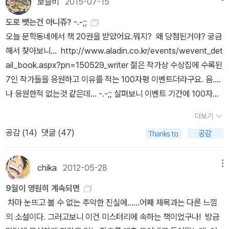
보슬비
2015-07-15
을 1위에 올려놓을 수 있으니까? 이건 뭐 정신승리도 아니고 사춘기
도로 뺏는건 아니쥬? -.-;;
궤변도 아니지만 남을 괴롭히는 자유가 아니니 그냥 내 맘대로 하련
오늘 문학동네에서 책 20권을 받았어요.뭐지? 왜 당첨된거야? 궁금
다. 그리하여 1위는 <채식주의자>사실, 이 책을 읽기 전 몇 권의 한강
해서 찾아보니... http://www.aladin.co.kr/events/wevent_det
작가 소설을 읽었는데 <소년이 온다>는 엉엉 울면서 읽었지만 <그대
ail_book.aspx?pn=150529_writer 젊은 작가상 수상집에 수록된
차가운 손>은 도무지 소화가 어려워 알라딘에 팔기까지 했다. 이후
7인 작가들을 응원하고 이유를 적는 100자평 이벤트더라구요. 음....
용기내어 <채식주의자>를 읽고는, 난해하지만 어쩐지 공감이 가서
나 응원한적 없는것 같은데... -.-;; 살펴보니 이벤트 기간에 100자평
애껴뒀었다. 어쩌면 이 책이 한강작가를 말하는 책이 아닐까 막연하
올린것을 찾았습니다... 음....그냥 100자평 적은 사람들도 포함해서
게 생각했었는데 그 다음에 노벨문학상 수상작가가 된 것이다. 그래
더보기
추첨한건가?난 응원한것 아닌 그냥 100자평 적은건데.... -.-;; 받아
서 내게 한강 작가는 뭔가 대작가의 기운이 느껴지지만 가깝지는 않
공감 (
14
)
댓글 (47)
도 되는건가요? 이런 페이퍼 올려서 자격 미달이라고 도로 뺏는건 아
다. 그래서 설명서도 샀는데 아직은 읽지 않았다. 2위부터 5위까지는
니쥬?이미 엎질러진 물. 주워담으면 안되유~ ^^;; 이중 읽은 책 1권
난 제목도 못 들어본 책이다. 나사는 못 친구 나사겠지? 미항공우주
밖에 없네요.. -.-;;난 뭘 읽었던걸까???
chika
2012-05-28
메뉴
국은 아니겠지? 거의 이런 수준이다. 나사는 회전하고 선은 아름답고
왼손은 어둡구나....래그타임이라는 말 자체도 이번에 처음 알았다. 1
9월이 영원히 계속되면
9세기 후반 유행한 미국의 음악으로 재즈의 전신이라고 한다. 6위는
차마 눈뜨고 볼 수 없는 추악한 진실에......어째 제목과는 다른 느낌
버지니아 울프의 <제이콥의 방> 내가 읽은 버전은 왼쪽의 노란 표지
의 소설이다. 그러고보니 이건 미스터리에 속하는 책이었구나! 방금
양장본이다. 버지니아 울프의 [자기만의 방]을 읽고 육아 우울증에서