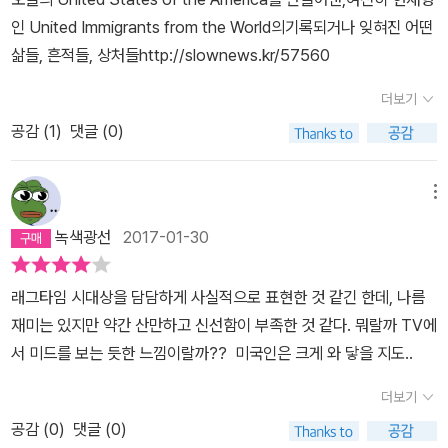
기다리는 집으로 돌아가죠. 아내는 고된 노동으로 다리에 핏줄이 울
인 United Immigrants from the World의기록되거나 잊혀진 어떤
룩불룩 튀어나오고 지쳐 있는데 말이에요. 그리고 노동자들은 정의가
삶들, 흔적들, 상처들http://slownews.kr/57560
아니라 부자가 되는 걸 꿈꾸죠.”(94쪽) 걸레 같은 시대를 증언하는
또 다른 축은 ‘콜하우스 워커 주니어’가 겪는 사건을 통해 드러난다.
더보기
콜하우스는 아버지가 ‘대체 피아니스트 벌이가 얼마나 되기에 그런
공감 (
1
)
댓글 (0)
선물을 살 수 있는지 궁금’해할 만큼 자신의 능력으로 성공을 거둔 흑
인이다. 그가 여느 때처럼 포드 자동차를 타고 뉴로셸을 다녀가던 중
에메랄드 아일 소방서를 지나다 소방서에 근무하는 아일랜드 이민자
메뉴
들의 횡포로 자동차가 손상되는 사건이 생긴다. 경찰로부터 정당한
녹색광선
2017-01-30
보호를 받지 못하는 데 법적으로 대응하려 했으나 아기 엄마인 세라
가 부당하게 죽게 되자 콜하우스는 J. P. 모건의 도서관을 점거하고
래그타임 시대상을 담담하게 사실적으로 표현한 것 같긴 한데, 나름
무력으로 맞서다 결국 죽음을 맞게 된다. 닥터로는 ‘냉철한 기록자’답
재미는 있지만 약간 산만하고 신선함이 부족한 것 같다. 뭐랄까 TV에
게 이름 없는 이들에게 무대를 제공할 뿐 어느 누구의 편에서도 말하
서 미드를 보는 듯한 느낌이랄까?? 미국인은 크게 와 닿을 지도..
지 않는다. 이러한 냉정하고도 균형 잡힌 시각으로, 이 작품의 마지막
문장은 ‘미국 소설 최고의 마지막 문장 100선’에 선정되었다.
더보기
공감 (
0
)
댓글 (0)