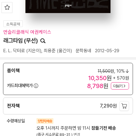
소득공제
먼슬리클래식 여권케이스
래그타임 (무선)
E. L. 닥터로
(지은이),
최용준
(옮긴이)
문학동네
2012-05-29
종이책
11,500
원,
10%
10,350
원
+ 570원
8,798
원
카드최대혜택가
더보기
전자책
7,290
원
수령예상일
양탄자배송
오후 1시까지 주문하면 밤 11시
잠들기전 배송
(중구 서소문로 89-31 )
변경