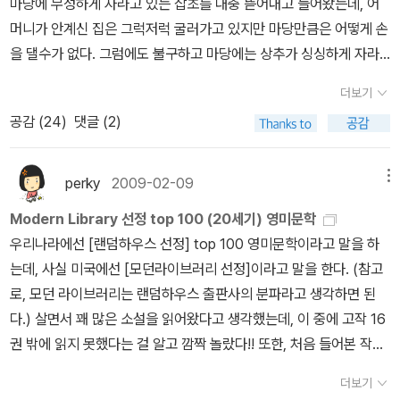
마당에 무성하게 자라고 있는 잡초를 대충 뜯어내고 들어왔는데, 어
벗어나 버지니아 울프를 인생 작가로 결정한 후 처음 선택한 책이 [제
머니가 안계신 집은 그럭저럭 굴러가고 있지만 마당만큼은 어떻게 손
이콥의 방]이었는데 선택의 이유는 기억이 나질 않는다. 그리고 내용
을 댈수가 없다. 그럼에도 불구하고 마당에는 상추가 싱싱하게 자라
도 기억이 나지 않는다. 뚜렷이 기억 나는 건, 내가 이 작가의 소설을
나고 있고 어느날 갑자기 눈에 들어온 깻잎도 물을 조금 주기 시작하
더보기
감당할 수 있을까 하는 염려를 했던 것이다. 그럼에도 불구하고 나는
니 쑥쑥 크고 있다. 무심코 바라본 마당에 깻잎이 무성하게 자라는 걸
공감 (
24
)
댓글 (2)
[등대로], [파도] 등을 읽었고, 버지니아 울프를 여전히 사랑한다. 7
본 이후로 마당 곳곳을 눈여겨보기 시작했는데 아니나다를까! 단호박
위, 10위, 12위, 15, 16위는 제목은 커녕 작가 이름도 들어보질 못했
을 먹고난 후 밑져야 본전,이라는 심정으로 살짝 묻어둔 단호박씨에
다. 역시 영국은 나랑 멀다. [사랑의 메신저]는 국내 번역본이 없으나
서 싹이 난 것 같아. 깻잎들 사이로 쑤욱 올라온 잎의 모양이 조금 다
perky
2009-02-09
메뉴
영화는 들여왔나 보다. 내가 중학교 때 사랑의 메신저였는데,,, 연애편
른 것 같아 근처에 난 풀과 자그마한 깻잎싹을 조금 정리했더니 남다
Modern Library 선정 top 100 (20세기) 영미문학
지 대필..... 8위, 9위, 11위, 14위는 공교롭게도 사두고 읽지 않은 책
른 잎이 쑥 올라왔는데 내가 봤던 호박잎과 비슷..하다. 살짝 묻어둔
우리나라에선 [랜덤하우스 선정] top 100 영미문학이라고 말을 하
들이 올라왔다. 가디언 선정 기준 1위부터 10위까지도 사놓고 읽지
호박씨의 위치와도 비슷하고.저쪽에 잡초처럼 무성하게 자라나 마구
는데, 사실 미국에선 [모던라이브러리 선정]이라고 말을 한다. (참고
않은 책이 많던데, 이쯤 되면 책을 읽기 보단 사는 걸로 100위 목록을
뜯어내다가 혹시나 하고 조금 뜯어 어머니에게 보여줬더니 그건 또
로, 모던 라이브러리는 랜덤하우스 출판사의 분파라고 생각하면 된
체크하면 훨씬 비율이 높을 것 같다. 실제로 계산하니 읽은 작품은 2
결명자랜다! 마당은 내가 손대지 않아도 저절로 잘 굴러가고 있었다.
다.) 살면서 꽤 많은 소설을 읽어왔다고 생각했는데, 이 중에 고작 16
1, 소장한 작품은 45이었다. 아무튼 오늘도 책장을 바라보며, 읽은 책
아니, 누가 손대지 않아도 강한 생명력은 자신의 몫을 해내며 잘 자라
권 밖에 읽지 못했다는 걸 알고 깜짝 놀랐다!! 또한, 처음 들어본 작가
도 이제는 읽어야 할 때가 되었음을 되새겨본다. 아마 민음사 패밀리
고 있다. 그런데 이놈의 이야기책들은 인간에게 관심을 돌리기만 하
들과 책 제목들도 왜 이리 많은지!! 시간되는대로 찬찬히 읽어보리라
세일 때 사둔 책들이었으니 그것만 해도 벌써 10년이 넘지 않았을
면 온갖 추악하고 참혹한 욕망으로만 가득차있는 걸 보여주고 있다.
더보기
다짐하며 목록들을 작성해보았다. (읽은책은 붉은색으로 별도 표시.
까??? 13위는 토머스 하디의 [귀향]인데, 우리가 아는 [테스], [이름