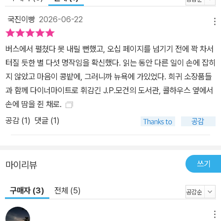
스트‘콜하우스 워커 주니어’등의 허구적 인물들이 닥터로가 새롭게
조명한 이름 없는 역사의 주인공들이다. 소설은 유명 건축가 스탠퍼
국진이빵
2026-06-22
메뉴
드 화이트 살인사건이 발생한 1906년의 뉴욕에서부터 시작된다. 철
도 재벌가의 괴짜 상속자인 해리 K. 소는 자신의 아내인 에벌린 네즈
버스에서 펼쳤다 못 내릴 뻔했고, 오십 페이지를 넘기기 전에 꽉 차서
빗이 결혼 전 열여섯의 나이로 마흔일곱이던 화이트의 정부로 지낸
터질 듯한 별 다섯 명작임을 확신했다. 읽는 동안 다른 일이 손에 잡히
일을 질투해 그를 살해한다. ‘깁슨 걸’ 모델로 활동했고 몽고메리 여사
지 않았고 마음이 콩밭에, 그러니까 뉴욕에 가있었다. 희귀 소장품들
가 쓴 『빨간 머리 앤』의 실제 모델로도 알려진 미모의 여배우 에벌린
과 함께 다이너마이트로 휘감긴 J.P.모건의 도서관, 콜하우스 옆에서
은 이후‘타테’를 통해 무정부주의자인 옘마 골드만과 조우하게 되고,
손에 땀을 쥔 채로.
에벌린을 흠모하며 따라다니던 ‘외삼촌’ 역시 옘마 골드만을 만나 혁
공감 (
1
)
댓글 (1)
명에 눈뜨게 된다. 당시 최고의 스타였던 탈출의 명수 해리 후디니는
우연히 ‘아버지’의 집을 방문했다가 그의 아들인 ‘소년’으로부터 이후
1차세계대전의 시발점이 된 프란츠 페르디난트 대공의 암살에 대한
쓰기
마이리뷰
예언을 듣게 된다. 이야기는 실제와 허구를 넘나들며, 흡사 ‘타테’와
그의 딸이 시가전차를 계속 갈아타며 미국 대륙을 횡단해 이동하듯
구매자 (3)
전체 (5)
‘진보 시대’에 사회 전 영역에서 이루어진 변화를 조명한다. ’래그타
임‘의 시대, 20세기 초 진보의 시대가 성장 동력으로 쓴 흑인, 여성,
메뉴