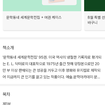
문학동네 세계문학전집 + 여권 케이스
8월 특별 선
바구니
책소개
'문학동네 세계문학전집' 95권. 미국 역사의 냉철한 기록자로 평가되
는 E. L. 닥터로의 대표작으로 1975년 출간 첫해 양장본으로만 20
만 부 이상 판매되는 큰 성공을 거두고 이후 영화와 뮤지컬로 제작되
어 지금까지 큰 인기를 끌고 있는 작품이다. 예술.문학아카데미 문학
상과 전미도서비평가협회상을 수상했다.
목차
<래그타임>은 20세기의 여명부터 1차세계대전 직전까지를 다룬 새
로운 형식의 역사소설이다. 해리 후디니, 에벌린 네즈빗, 스탠퍼드 화
제1부