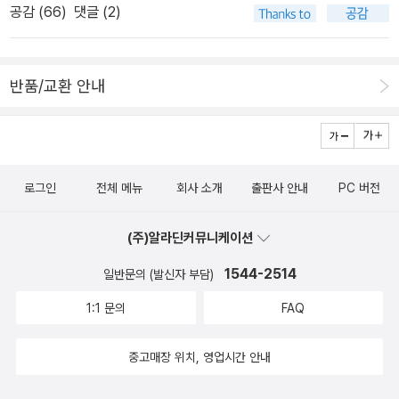
지금 이 시점에서 읽고 싶은 이야기는 행복하고 즐겁고 감동이 있는
공감 (
66
)
댓글 (2)
이 페이퍼 작성 후 읽은 책은 파란색으로 표시.) ++++++++++++
없는 주드]가 아니라 [귀향]이 유일하게 순위에 올랐다. 제목만 보고
이야기들. 하루종일 청소하고 빨래하고 밥해먹을 기운이 없어 드러누
++++++++++++++++++++++++++++++++++++++
집에 있는 안드레이 플라토노프의 책인 줄 알았는데 책 정보 넣으려
워 있다가 삼성백혈병의 진실 이야기 두 권의 책을 읽고 또다시 먹먹
++++++++++++++++++++++++++++++++++1 ULY
다 보니 표지가 달라 확인하니 토머스 하디.... 이거? 아무래도 이 작
하게 앉아있었다. 이미 알고 있는 이야기라 생각하며 그냥 읽으면 되
반품/교환 안내
SSES (율리시즈) / James Joyce (제임스 조이스) 2 THE GR
품은 당분간 소장도 독서도 어려울 것 같다. 소설 100권을 그것도 영
는거야, 라는 생각을 했지만 역시 마음 한켠이 먹먹해지고 그들만의
EAT GATSBY (위대한 개츠비) / F. Scott Fitzgerald (스콧 피츠
어 소설 100권을 특정 기관이 선정한 건데도 이렇게 듣도보도 못한
싸움으로 만들어버린 나 자신에 대해 반성하게 된다. 이제는 그
제럴드) 3 A PORTRAIT OF THE ARTIST AS A YOUNG M
책이 많으니 세상에 얼마나 책이 많다는 뜻인가...그러니 내 책이 안
질문 자체의 뜻보다 그 물음 안에 담겨있는 뜻,을 잘 알고 있다고 생각
AN (젊은 예술가의 초상) /James Joyce (제임스 조이스) 4 L
팔리고 안 읽혀도 너무 서운해 말자. 나는 우선 독자의 마음이 이해가
하면서도 가끔 주어진 시간이 일년이라면 무엇을 하겠냐는 물음에 항
로그인
전체 메뉴
회사 소개
출판사 안내
PC 버전
OLITA (롤리타) / Vladimir Nabokov (블라디미르 나보코프) 5
간다.
상 별다른 변화없는 삶을 살겠지, 라고 생각하면서도 버릴 수 없는 여
BRAVE NEW WORLD (멋진 신세계) / Aldous Huxley (올더스
행에 대한 꿈이 있다. 그런데 여행을 갈 수 있다면 도대체 어디로 가고
(주)알라딘커뮤니케이션
헉슬리) 6 THE SOUND AND THE FURY (소리와 분노)
싶다는 말인가?
/ William Faulkner (윌리엄 포크너) 7 CATCH-22 (캐치 22)
1544-2514
일반문의 (발신자 부담)
/ Joseph Heller (조셉 헬러) 8 DARKNESS AT NOON (한낮
1:1 문의
FAQ
의 어둠) / Arthur Koestler (아서 쾨슬러) 9 SONS AND LOVER
S (아들과 연인) / D.H. Lawrence (D H 로렌스) 10 THE GR
중고매장 위치, 영업시간 안내
APES OF WRATH (분노의 포도) / John Steinbeck (존 스타인
벡) 11 UNDER THE VOLCANO (화산 아래서) / Malcolm Lo