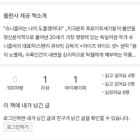
해 단편 〈죽음〉(1894), 단막극 〈사랑의 유희〉(1895)를 연이어 발표
마지막으로 정체를 알 수 없는 신비스러운 가장무도회에 몰래 발을
꿈의 노벨레』 『한낮의 여자』 『요헨의 선택』 『인간의 길을 가다』 『마
한다. 1897년에는 열 개의 대화로 구성된 단막 연작 〈윤무〉를 발표하
들여놓게 된다. 반시민적인 세계이자 성적 일탈의 상징인 가장무도회
르틴 루터』 등을 우리말로 옮겼다.
출판사 제공 책소개
지만 검열로 인해 공연 금지 처분을 받는다. 이어 단편 〈죽은 자는 말
에서 프리돌린은 회원이 아닌 사실이 들통 나 목숨의 위협을 받지만
이 없다〉를 발표했다. 1899년부터 작품 활동 중기에 해당되는 1921
생면부지의 여자가 그를 대신해 희생한다. 반면 아내 알베르티네는
"슈니츨러는 나의 도플갱어다!” _지크문트 프로이트세기말의 불안을
년까지, 슈니츨러는 심리학적 주제뿐만 아니라 사회 비판적인 주제를
꿈속에서 남성성을 보여주지 못한 프리돌린을 겁쟁이라고 조롱하고
정신분석학으로 풀어낸 20세기 가장 영향력 있는 독일어권 작가 슈
다룬 극작품을 다수 집필했다. 〈초록 앵무새〉(1899), 소설 《구스틀
그를 죽게 내버려두며 자신은 에로스적 판타지를 충족시키는데……
니츨러의 대표작!스탠리 큐브릭 감독의 <아이즈 와이드 셧> 원작 「꿈
소위》(1900)가 이 시기 대표작이다. 1903년 여배우 올가 구스만과
의 노벨레」 수록인간의 내면을 심리적으로 탁월하게 해부하는 작품들
결혼한다. 1908년 첫 장편 《트인 데로 가는 길》을 집필한다. 이 작품
로 프로이트의 경탄을 자아낸 오스트리아 작가 아르투어 슈니츨러의
에서 빈 사회를 살아가는 유대인 정체성 문제를 다루었다. 1911년 발
대표작. 슈니츨러는 1890년부터 후고 폰 호프만슈탈, 리하르트 베어
읽고 싶어요 4명
0
1
1
표된 유일한 희비극 〈광활한 땅〉은 슈니츨러 극작품 중 공연 측면에서
호프만 등과 함께 세기말 빈의 모더니즘 형성에 기여한 대표 작가로
읽고 있어요 0명
가장 인기 있는 작품으로 평가받는다. 바로 뒤이어 발표된 〈베른하르
100자평
리뷰
마이페이퍼
꼽힌다. 의사의 아들로 태어나 빈 대학에서 의학을 공부해 의사로 일
읽었어요 8명
디 교수〉(1912)는 반유대주의 문제를 전면적으로 다룬 5막 희극으
했으며 특히 정신분석학에 큰 흥미를 보였던 슈니츨러는 19세기 말
이 책에 내가 남긴 글
로, 검열법에 따라 빈이 아닌 베를린에서 초연되었다. 이혼 이후 슈니
의 불안과 20세기 초 가치관의 붕괴로 인해 혼란스러워하는 인간 내
츨러는 심리적 고립감과 건강 문제로 인해 어려움을 겪고, 한동안 세
면을 통찰한다. 작품 속에서 당시 시민사회의 터부인 죽음, 섹슈얼리
로그인하면 내가 남긴 글과 친구가 남긴 글을 확인할 수 있습니다.
기말 개인의 운명을 심리학적으로 묘사한 단편들을 포함 소설 집필에
티, 애욕적인 삶의 복잡함, 삶에 대한 거짓된 환상에서 오는 병적인 정
로그인하기
주력한다. 1923년에는 오스트리아 펜(PEN) 클럽 초대 회장으로 선
신세계를 보여주면서 인간의 심리를 파헤치는 동시에 시민계급의 정