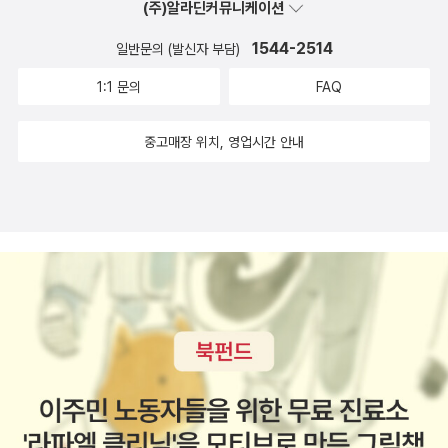
를 명료하게 확인시켜 주는 것은 없었을 것이다. 이것은 그의 말처
(주)알라딘커뮤니케이션
미국의 핵무기 정보를 팔아 넘겼다는 혐의로 재판을 받고 사형당한
럼“늙음이 젊음을 형용키 어려울 만큼 속죄할 수 없는 능욕”이상임을
로젠버그 부부의 실화를 바탕으로 한 소설이라고 한다. 1971년에 발
1544-2514
일반문의 (발신자 부담)
의미한다.이‘에로스적 합일’의 파렴치하고 기만적 연출은 오히려 젊
표된 작가의 네 번째 작품이라는데 다시 찾아온 냉전의 시기에 한 번
음과 남성성을 확인하는 계기가 아니라 신화의 파괴, 정체성의 상실,
1:1 문의
FAQ
읽어볼만한 책이 아닌가 생각된다.
도덕적, 인간적 몰락이란 자기파멸의 재촉이 되는 것이다. 작가는 이
중고매장 위치, 영업시간 안내
에 더해 수치심으로 도피하다 마주친 로렌초를 죽이게 함으로써 젊음
을 동일시한 카사노바의 신화적 정체성을 완벽하게 제거해 버리고,
이것도 부족했던지 고향 베네치아로 돌아와 여관방에 피로해진 몸을
누이는 카사노바를 꿈도 꾸지 않고 아무것도 느끼지 못하게 한 채 그
저 잠들게 한다. 아마 이처럼 철저하게 신화를 파괴하는 작품도 드물
것이다. 결국 죽어서야 영속성을 얻는 자연의 순리가 이렇게 엄숙할
줄이야. 늙음, 늙은이가 되는 것에 저항할 길은 없다. 저항할수록 수치
심만 깊어질지니...꿈의 노벨레(Die Traumnovelle)에 대해서이 작
품은 니콜키드만과 톰크루즈가 열연한 영화 '아이즈 와이드 샷(Eyes
Wide Shut, 1999)'의 원작이다. 내면의 심리적 묘사로 이루어진 소
설이다보니 영화도 꽤나 몽환적으로 그려졌다는 기억이 든다. 가장무