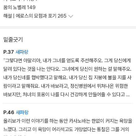
노년을 재구성한 작품으로, 카사노바가 정체성을 상실해가는 과정을
꿈의 노벨레 149
심리학적으로 밀도 높게 그린다. '꿈의 노벨레'는 모범적이고 행복해
해설 | 에로스의 모험과 포기 265
보이는 부부의 감춰진 성적 욕망을 성찰한 작품으로, 스탠리 큐브릭
감독이 [아이즈 와이드 셧]이라는 제목으로 영화화하는 등 오늘날까
밑줄긋기
지 끊임없이 재해석되고 있다.
P.37
새파랑
˝그렇다면 아말리아, 내가 그녀를 얻도록 주선해주오. 그게 당신에게
달려 있다는 것을 나는 안다오. 그녀에게 당신이 원하는 걸 말해주오.
내가 당신네를 협박했다고 말해요. 내가 당신 집 지붕에 불을 지를 사
람이라고 말해줘요. 내가 바보라고, 정신병원에서 뛰쳐나온 위험한
바보지만, 처녀의 포옹이 나를 다시 건강하게 만들어줄 수 있다고 그
녀에게 말해주오. 그렇소, 그녀에게 그렇게 말해요.˝
P.46
새파랑
올리보가 이런 이야기를 하는 동안 카사노바는 한없이 커지는 욕망을
느꼈다. 그리고 이 욕망이 어리석고도 가망없다는 통찰은 그를 거의