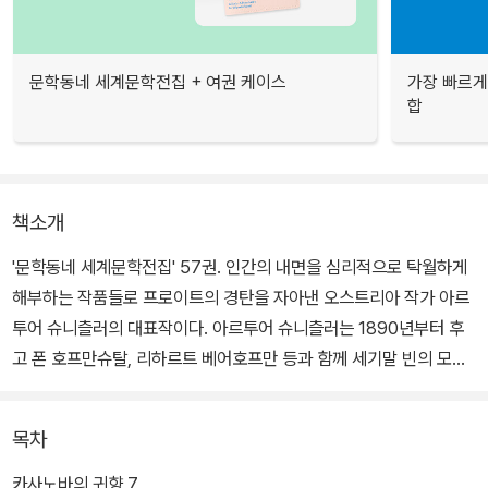
문학동네 세계문학전집 + 여권 케이스
가장 빠르게
합
책소개
'문학동네 세계문학전집' 57권. 인간의 내면을 심리적으로 탁월하게
해부하는 작품들로 프로이트의 경탄을 자아낸 오스트리아 작가 아르
투어 슈니츨러의 대표작이다. 아르투어 슈니츨러는 1890년부터 후
고 폰 호프만슈탈, 리하르트 베어호프만 등과 함께 세기말 빈의 모더
니즘 형성에 기여한 대표 작가로 꼽힌다. '카사노바의 귀향'과 '꿈의
노벨레', 두 작품이 수록되어 있다.
목차
'카사노바의 귀향'은 불멸의 남성성을 대변하는 실존 인물 카사노바의
카사노바의 귀향 7