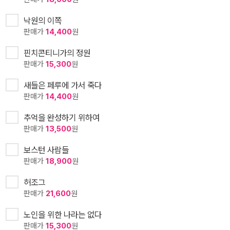
낙원의 이쪽
판매가
14,400
원
핀치콘티니가의 정원
판매가
15,300
원
새들은 페루에 가서 죽다
판매가
14,400
원
추억을 완성하기 위하여
판매가
13,500
원
보스턴 사람들
판매가
18,900
원
허조그
판매가
21,600
원
노인을 위한 나라는 없다
판매가
15,300
원