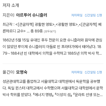
머물던 올리보의 조카딸 마르콜리나에게서 자신과 대립되는 젊음을
저자 소개
보고 더이상 성적 매력이 없는 자신을 확인한다. 자의식이 강하고 지
적인 마르콜리나는 카사노바의 저명한 이름에도, 그의 매혹적이고 탐
지은이:
아르투어 슈니츨러
저자파일
신간알림 신청
욕스러운 눈길에도 별 관심을 보이지 않는다. 그러자 카사노바는 마
최근작 :
<[큰글자책] 광활한 영토>
,
<광활한 영토>
,
<[큰글자책] 베
르콜리나의 사랑을 얻고자 젊고 매력적인 남자 로렌치로 변장하고 마
른하르디 교수>
… 총 89종
(모두보기)
르콜리나와 성적 합일을 이루는 사기극을 벌이게 되는데……
1862년 5월 15일 유대인 후두 전문의 요한 슈니츨러와 음악에 관심
이 많았던 루이제 슈니츨러의 아들로 빈 프라터가에서 태어났다. 18
「꿈의 노벨레」
79∼1884년 빈 대학에서 의학을 수학하고 1885년 의학 박사 학위
프리돌린과 알베르티네 부부는 지난여름 휴가 때 덴마크에서 각자 겪
를 취득한다. 지그문트 프로이트와 친교를 나누면서 무의식과 잠재의
은 심리적 일탈의 체험을 고백한다. 덴마크 장교에게 성적으로 끌린
식에 대한 관심을 키워 나간다. 1886년부터 1893년까지 빈의 여러
아내 알베르티네는 결혼과 가정과 미래를 포기하겠다는 단호한 결의
옮긴이:
모명숙
저자파일
신간알림 신청
병원에서 보조 의사로 근무했다. 작품 활동 초기인 1890년부터 189
를 보이는 반면, 산책 도중 알몸의 소녀에게 매혹당한 남편 프리돌린
9년까지 후고 폰 호프만스탈과 함께 ‘빈 모더니즘’의 일원으로 활동
은 무력감을 느끼고 머뭇거린다. 아내는 용기 없는 남편의 태도를 비
성균관대학교를 졸업하고 서울대학교 대학원에서 독문학을 공부했
했다. 이 시기 슈니츨러는 오스트리아−헝가리 제국의 사회상과 세기
난하고, 이에 상처를 입은 남편은 자신의 남성성을 시험하기 시작한
다. 독일 뮌스터 대학교에서 수학했으며 서울대학교 대학원에서 문학
말 현상을 비판한 가장 중요한 작가 중 한 사람으로 자리매김하게 된
다. 이때부터 그에게 꿈같은 현실이 전개된다. 환자의 딸에게 받은 사
박사 학위를 받았다. 『에너지 명령』 『이성의 섬』 『운라트 선생 또는
다. 부친이 사망한 뒤 전업 작가가 되어 단막극 연작 〈아나톨〉을 비롯
랑 고백, 대학생들과의 시비, 창녀의 유혹 등의 단계를 거친 뒤, 그는
어느 폭군의 종말』 『내 안의 사막, 고비를 건너다』 『카사노바의 귀향·