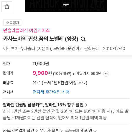
소득공제
먼슬리클래식 여권케이스
카사노바의 귀향.꿈의 노벨레 (양장)
아르투어 슈니츨러
(지은이),
모명숙
(옮긴이)
문학동네
2010-12-10
정가
11,000원
9,900
판매가
원
(10% 할인) +
마일리지 550원
배송료
유료 (도서 1만5천원 이상 무료)
전자책
전자책 출간알림 신청
알라딘 만권당 삼성카드, 알라딘 15% 청구 할인
최대 1만원 또는 2만원 할인(전월 30만원 또는 60만원 이용 시) / 카드 발
급월 +1개월까지는 전월 실적이 없어도 최대 1만원 혜택 제공
카드/간편결제 할인
무이자 할부
소득공제 450원