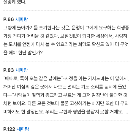
절망케 했다.
P.66
새파랑
고향에 돌아가기를 포기한다는 것은, 운명이 그에게 요구하는 희생중
가장 견디기 어려울 것 같았다. 보잘것없이 퇴락한 세상에서, 사랑하
는 도시를 언젠가 다시 볼 수 있으리라는 희망도 확신도 없이 더 무엇
을 해야 한단 말인가?
P.83
새파랑
˝때때로, 특히 오늘 같은 날에는˝-사정을 아는 카사노바는 이 말에서,
깨어난 여심의 깊은 곳에서 나오는 떨리는 기도 소리를 동시에 들었
다―˝사람들이 철학과 종교라고 부르는 게 그저 말장난에 불과한 것
처럼 보여요. 다른 모든 것보다 물론 고상하기는 하지만 또한 더 무의
미하기도 한 말장난요. 우리는 무한과 영원을 붙잡지 못할 거예요. 우
리의 길은 출생에서 죽음으로 이어져요. 우리 각자의 가슴에 아로새
겨진 법칙에 따라 살거나, 법칙에 거슬러 사는 것 외에 달리 뭐가 남아
P.122
새파랑