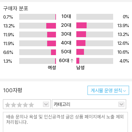
출되었고, 뒤이어 소설 《엘제 양》(1924), 소설 《꿈의 노벨레》(192
신생활에 영향을 미치는 사회의 모습을 해부한다.「카사노바의 귀향」
구매자 분포
5)를 연이어 발표한다. 1926년 슈니츨러는 부르크극장의 명예 반지
은 불멸의 남성성을 대변하는 실존 인물 카사노바의 노년을 재구성한
10대
를 받는다. 1928년 두 번째이자 마지막 장편 소설 《테레제. 여성의
0%
0.7%
작품으로, 카사노바가 정체성을 상실해가는 과정을 심리학적으로 밀
삶의 연대기》를 발표한다. 1931년 10월 21일 빈에서 뇌출혈로 사망
20대
13.9%
13.2%
도 높게 그린다.「꿈의 노벨레」는 모범적이고 행복해 보이는 부부의 감
한다.
30대
13.2%
11.9%
춰진 성적 욕망을 성찰한 작품으로, 스탠리 큐브릭 감독이 <아이즈
40대
와이드 셧>이라는 제목으로 영화화하는 등 오늘날까지 끊임없이 재
12.6%
11.9%
해석되고 있다. 무의식에 감춰진 에로스의 욕망꿈과 현실을 넘나드는
50대
10.6%
6.6%
세기말의 판타지!불멸의 남성성의 상징, 카사노바의 노년 이야기 「카
60대
4.0%
1.3%
여성
남성
사노바의 귀향」1917년 출간된 「카사노바의 귀향」은 추방당했던 카사
노바가 고향 베네치아로의 귀향을 눈앞에 두고 만토바 근교에서 보내
는 2박 3일, 베네치아로 가는 이틀 밤낮의 여정, 베네치아에서 맞이하
100자평
게시물 운영 원칙
는 첫날을 그리고 있다. 이 작품에서는 영원한 젊음의 상징이자 여자
들의 로망인 카사노바의 모습은 배경에 머물고, 나이 들어 낙담하고
카테고리
몰락하여 실존의 위기에 처한 카사노바의 모습이 주된 골격을 이룬
다. 젊음을 잃고 정체성을 상실해가는 카사노바의 모습을 인간적·도
덕적·사회적 측면에서 다각도로 다루며, 늙어가는 것에 대한 상심을