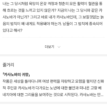
있을까요? 순종과 반항은 똑같이 하느님에게서 나오니까요.˝
나는 그 당시처럼 욕망의 온갖 격정과 청춘의 모든 활력이 혈관을 통
해 흐르는 것을 느끼고 있지 않은가? 지금의 나는 그 당시와 같은 카
사노바가 아닌가? 그리고 바로 내가 카사노바인데, 그 보잘것없는 늙
음의 법칙이 왜 내게도 적용돼야 하는가. 남들이 그 법칙에 종속되어
있다고 해서?
더보기
줄거리
「카사노바의 귀향」
작품은 세상을 돌아다니며 여성 편력을 자랑하고 모험을 펼치던 신화
적 주인공 카사노바가 다가오는 노년에 대한 불안과 떠나온 고향 베
네치아에 대한 그리움을 보여주는 것으로 시작된다. 카사노바는 만토
바 근교에서 우연히 만난 옛 친구 올리보의 집을 방문하는데, 그곳에