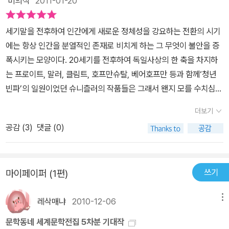
비의식
2011-01-20
세기말을 전후하여 인간에게 새로운 정체성을 강요하는 전환의 시기
에는 항상 인간을 분열적인 존재로 비치게 하는 그 무엇이 불안을 증
폭시키는 모양이다. 20세기를 전후하여 독일사상의 한 축을 차지하
는 프로이트, 말러, 클림트, 호프만슈탈, 베어호프만 등과 함께‘청년
빈파’의 일원이었던 슈니츨러의 작품들은 그래서 왠지 모를 수치심과
분노, 무력감이 교차한다.두 편의 소설이 수록된 슈니츨러의 이 작품
더보기
집은 젊고 자유분방한 욕망의 화신으로서의 카사노바가 아니라 노회
공감 (
3
)
댓글 (0)
하고 영락한 카사노바를 그리고 있는가하면, 제도적 결혼의 내밀한
분열을 도덕적 편견과 숨겨진 욕망의 갈등이라는 꿈의 환상을 통해
심리적 일탈을 겪는 부부의 내면을 쫓고 있다.카사노바의 귀향(Casa
쓰기
마이페이퍼 (1편)
novas Heimfahrt)에 대해서중노년기에 접어든 카사노바, 한 때의
광채가 서서히 꺼져가는 모험가의 누추한 모습에서 시작된다. “새로
레삭매냐
2010-12-06
메뉴
운 사랑의 보금자리를 위한 하룻밤 동안에는 현세의 온갖 명예와 저
세상의 온갖 지복도” 관심 밖이었던 사람, “열망에서 욕망으로, 욕망
문학동네 세계문학전집 5차분 기대작