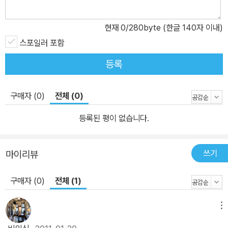
심리학적으로 성찰한다. 인간의 늙어가는 과정이 불멸의 남성성을 대
변하는 카사노바를 통해 특히 인상적으로 묘사된다. 꿈 같은 현실, 현
현재
0
/280byte (한글 140자 이내)
실 같은 꿈을 통해 깨닫는 사랑 「꿈의 노벨레」노벨레(Novelle)는 하
스포일러 포함
나의 갈등 구조를 정점까지 고조시키는 드라마적 구조를 갖는 산문이
나 운문을 말한다.‘노벨레’라는 명칭이 제목에 붙은 것은 이 작품이 극
등록
적인 단일 구조를 갖기 때문이다. 이 작품은 남편 프리돌린이 겪는 꿈
같은 현실과, 아내 알베르티네의 현실 같은 꿈이 각각 정점을 향해 치
구매자 (0)
전체 (0)
닫는 이중 구조로 이루어져 있다. 영화 <아이즈 와이드 셧>의 원작인
이 작품은 겉으로는 화목해 보이는 가정 안에서 남편과 아내의 내밀
등록된 평이 없습니다.
한 심리적 위기를 각자의 이야기를 통해 보여준다. 제도적인 결혼에
기반을 둔 부부관계가 사랑의 내적 결속에 이르지 못하고 얼마나 깨
쓰기
마이리뷰
지기 쉬운지 알 수 있게 해준다. 세기 전환기를 살아가는 개인의 운명
을 심리학적 관점에서 묘사하는 단편들을 썼던 슈니츨러는 이 두 작
구매자 (0)
전체 (1)
품으로 빈에서 영위되는 세기말적인 애욕의 세계를 정신분석을 통해
탁월하게 묘사했다.
메뉴