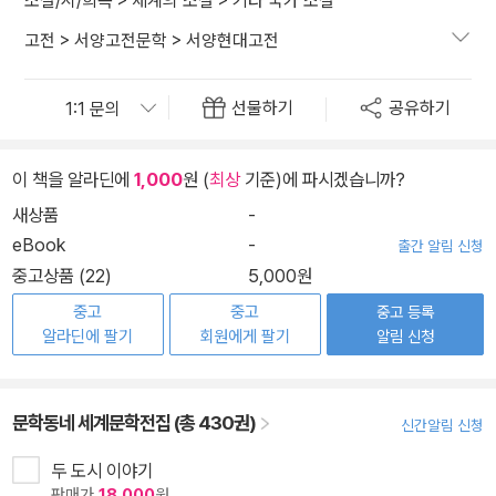
소설/시/희곡
>
세계의 소설
>
기타 국가 소설
고전
>
서양고전문학
>
서양현대고전
선물하기
공유하기
이 책을 알라딘에
1,000
원 (
최상
기준)에 파시겠습니까?
새상품
-
eBook
-
출간 알림 신청
중고상품 (22)
5,000원
중고
중고
중고 등록
알라딘에 팔기
회원에게 팔기
알림 신청
문학동네 세계문학전집 (총 430권)
신간알림 신청
두 도시 이야기
판매가
18,000
원