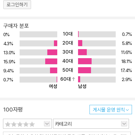
로그인하기
구매자 분포
10대
0.7%
0%
20대
5.8%
4.3%
30대
11.6%
13.0%
40대
18.1%
15.9%
50대
17.4%
9.4%
60대
2.9%
0.7%
여성
남성
100자평
게시물 운영 원칙
카테고리