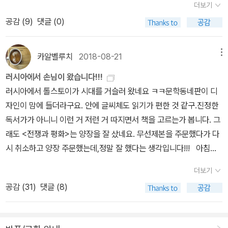
기 자신을 위해 생활하지만, 역사적이고 전인류적목적 달성을 위해서
한 지위를 잃지 않으려고 오늘은풀에 찬성하고 내일은 반대파에 찬성
더보기
었다． 영지 전체에 대해서는 약 ８만 루블이 지방 의
을 떠나는데요..'로스트프'가 역시 '모스크바'를 떠나는 가운데..'나탸
는 무의식적인 도구 역할을 한다. 일단 실행된 행위는 돌이키지 못하
하다가도 모레는 그저 책임을 피하기 위해, 그것이 황제의 마음에만
공감 (
9
)
댓글 (0)
회에 납부되었다． 모스크바 근교의 영지와 모스크바의
사'는 큰 부상을 입고 누워있는 '안드레이'공작과 재회하게 되는데요.
고, 시간의 흐름 속에서 다른 이의 무수한 행위와 합쳐지며 역사적 의
들었다는 이유로, 아무 의견도 없다고 했다.==============
저택 유지비， 공작 영애들의 생활비로 약 ３만 루블
그런 가운데 '피에르'는 '프랑스'군의 포로가 됩니다..그리고 '프랑
미를 띠게 된다. 인간은 사회적 단계의 높은 곳에 설수록, 더 많은 사
==========…이제 전쟁은 피할 수 없게된 것 같구나.1.안드레이
이 들었다． 현금으로 １만 ５０００루블， 그리고 자
스'로 끌려갈 위기에 닥치며 3권은 끝나는데요..첨부터 끝까지 밉상인
카알벨루치
2018-08-21
메뉴
람과 관계를맺을수록 다른 사람에 대해 더 큰 권력을 갖게 되고, 또 개
는 나타샤와 파혼의아픔을 안고 다시 군 입대를 했단다. 황제의 측근
선 단체에도 그만큼이 나갔다． 백작 부인의 생활비로
'바실리'가..미모 하나는 뛰어난 가문이기에..'아나톨'도 '옐런'도 그 미
개 행동의 숙명과 필연성이 더 명백해진다.(19)어느 것도 원인은 아
에서 근무를 했는데 여러 장군들의 갈등을 직접 보고나서 그는 환멸
러시아에서 손님이 왔습니다!!!
１５만 루블이 송금되었다． 빚에 대한 이자로 약 ７
모로 사고만 치고다니네요왠지 '안나카레니나'의 '브론스키'넘이 생각
니다. 이 모든 것은 생명이 있는, 유기적이고 불가항력적인 사건이 일
같은 것을 느끼고 실전 부대로 전배 신청을 해서 그는 실전 부대에 배
러시아에서 톨스토이가 시대를 거슬러 왔네요 ㅋㅋ문학동네판이 디
만 루블이 나갔다． 이미 개시된 교회 건축에 지난
나는...ㅋㅋㅋ드디어 '전쟁과 평화'도 1권이 남았네요..'나폴레옹'의 러
어날 때의 모든 조건이 일치하는 것에 불과하다. 사과가 떨어지는 것
치되게 된단다.…러시아의 황제 알렉산드르 1세는 러시아의 군인이
자인이 맘에 들더라구요. 안에 글씨체도 읽기가 편한 것 같구.진정한
이 년 동안 약 １만 루블이 나갔다． 나머지 약 １０
시아 공격의 결과는 이미 알기에....궁금하진 않지만..과연 주인공들의
이 세포질의 분해 등등 때문이라고 하는 식물학자나, 내가먹고 싶어
프랑스보다 적다는 것을 알고 직접 모스크바에 돌아다니면서 민병대
독서가가 아니니 이런 거 저런 거 따지면서 책을 고르는가 봅니다. 그
만 루블은 그도 어떻게 쓰는지 모르게 없어졌다． 그래
운명은 어찌될지..얼른 4권으로 넘어가보도록 하겠습니다..
떨어지라고 빌었기 때문이라고 하는 나무 밑의 사내아이나 다 맞기도
모집 운동도 했단다. 그에 힘입어 민병대들이 늘어나긴 했어. 그렇게
래도 <전쟁과 평화>는 양장을 잘 샀네요. 무선제본을 주문했다가 다
서 거의 매년 그는 빚을 지지 않을 수 없었다．”（민음
하고 틀리기도 하다. 이와마찬가지로 나폴레옹이 모스크바에 간 것은
자원한 이들 중에니콜라이의 어린 동생 파탸도 있었단다. 모스크바에
시 취소하고 양장 주문했는데,정말 잘 했다는 생각입니다!!! 아침에
사 판, ２권， ２１１） 피에르는 키릴 베주호프 백작의 사생아
그가 그것을 바랐기 때문이고, 그가 패망한 것은 알렉산드르가그의
살고 있는 이들은아직 전쟁에 대한 실감을 느끼지는 못했단다. 그저
글쓰려다가 클릭을 잘못해서 포토샵으로 들어가버렸네요! ㅠㅠ한글
인 지라 상속 자격이 없었으나, 마지막에 극적으로 막대한 유산과 작
더보기
패망을 바랐기 때문이라고 말하는 사람은, 갱도가 뚫려 몇만 푸드나
소문만 무성했어. 백만의군대를 이끌고 나폴레옹이 모스크바를 향하
밑에 포토샵이 있어서...들어간 김에 어제 배달 된 친구들(?) 사진이
위를 상속받는다.(황제에게 백작이 청원한다.) 졸지에 부유한 젊은 백
공감 (
31
)
댓글 (8)
되는 산이 무너지는 것이 마지막갱부의 마지막 곡괭이질 때문이라고
고 있다는 등 이미 네만강을 건넜다는 소문도 있었어. 이런 전쟁에대
나 올리자 싶다가 장난 좀 쳤습니다! 이거 드시고 오늘도 아자자! 수박
작이 된다, 라고 나오는데 이런 추상성(!)은 소설에서 배격되어야 한
말하는 사람처럼 옳기도 하고 옳지 않기도 한 것이다. 역사상의 사건
비해야 할 시간에 장군들은 여전히 각자의 소리를 내느라 바빴단다.
을 잘라 그릇에 담고, 복숭아 잘라 그릇에 담으려니 귀챦아서 같이 셋
다. 중요한 건 구체성, 디테일이다. 귀족의 후예답게, 돈 속에 묻혀 살
에서이른바 위인이라 불리는 사람들은 그 사건에 명칭을 부여하는 라
모스크바 사람들은 전쟁이라는 위협을거부하고 싶었을 거야. 전쟁이
팅했는데, 멋진 콜라보레이션이 됐네요. 저만 그렇게 생각하나!?!? 복
았던 사람답게 톨-이는 이 부분을 거의 무슨 명세서, 영수증처럼 썼