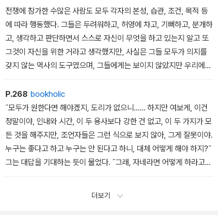
전쟁에 참가한 수많은 사람도 모두 각자의 본성, 습관, 조건, 목적 등
에 따라 행동했다. 그들은 두려워하고, 허영에 차고, 기뻐하고, 분개하
고, 생각하고 판단하면서 스스로 자신이 무엇을 하고 있는지 알고 또
그것이 자신을 위한 거라고 생각했지만, 사실은 그들 모두가 의지를
갖지 않는 역사의 도구였으며, 그들에게는 보이지 않았지만 우리에게
는 이해가 될 일을 하고 있었다. 그것이 실제로 활동하는 모든 인간에
게 주어지는 불변의 운명이고, 인간 사회에서 계급이 높을수록 자유
P.268
bookholic
는 줄어든다.
˝모두가 원한다면 해야겠지, 도리가 없으니…… 하지만 여보게, 이건
정말이야, 인내와 시간, 이 두 용사보다 강한 건 없고, 이 두 가지가 모
든 것을 해주지만, 조언자들은 그런 식으로 보지 않아, 그게 잘못이야.
누구는 좋다고 하고 누구는 안 된다고 하니, 대체 어떻게 해야 하지?˝
그는 대답을 기대하는 듯이 물었다. ˝그래, 자네라면 어떻게 하라고
하겠나?˝ 그는 깊고 총명한 빛을 띤 눈을 반짝이며 다시 물었다. ˝어
떻게 해야 하는지, 내가 가르쳐주지.˝ 안드레이 공작이 대답하지 않자
더보기
그는 말했다. ˝어떻게 해야 하는지, 내가 어떻게 하고 있는지 가르쳐
주지. 의심 속에서는, 어보게,˝ 그는 잠시 입을 다물었다. ˝몸을 삼가