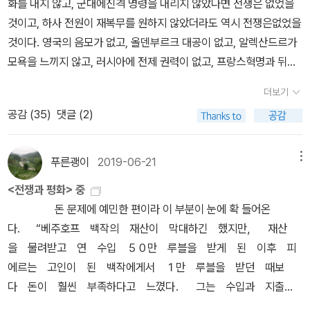
화를 내지 않고, 군대에진격 명령을 내리지 않았다면 전쟁은 없었을
====…프랑스가 진군한다는 소식을들은 러시아 알렉산드르 1세 황
한 '피에르'에게 반하지만.유부남인 '피에르'는 그녀를 떠나고..다시는
것이고, 하사 전원이 재복무를 원하지 않았더라도 역시 전쟁은없었을
제는 나폴레옹을 만나서 전쟁을 막아보려 했지만 협상은 결렬되었단
'로스트프'가로 안 가겠다고 결심하는데요..'안드레이'공작의 아버지
것이다. 영국의 음모가 없고, 올덴부르크 대공이 없고, 알렉산드르가
다. 러시아 내부에서도 상황이 좋지 않았어. 정치하는 사람들은 여러
'볼콘스키'공작은 자신의 영지가 '프랑스'에 점령당하자화병으로 죽
모욕을 느끼지 않고, 러시아에 전제 권력이 없고, 프랑스혁명과 뒤이
개의파로 나뉘어서 서로 티격태격했단다. 지은인 톨스토이는 그런 정
고, 딸인 '마리아'만 남는데요..공작가에 '마리아'만 남게되자, 집안의
은 독재와 제정시대가 없고, 거슬러올라가 프랑스혁명을유발한 여러
치인들에게 쓴소리를 하나 던졌단다. 많은 파들 중에 99%에 차지하
더보기
곡식을 노린 농민들이 반란을 일으키고'마리아'는 위험에 처하지만,
원인이, 기타 등등이 없었다면 역시 전쟁은 없었을 것이다.이러한 원
는 파는 자신들의 이익만 추구하는이들이라고… 오늘날 정치인들 중
'나타샤'의 오빠인 '니콜라이'가 경기병을 이끌고 그녀를 구해줍니다
공감 (
35
)
댓글 (2)
인 중 하나만 빠졌어도 아무 일도 없었을 것이다. 그러므로 이 모든 원
에도 많은 비중을 차지하는 그런 인간들…정치란 것이 예나 지금이나
첫 전투에서 패하자, '황제'는 '민병대'를 소집하고..'피에르'는 '러시
인-수십억 가지 원인-은 사건을 유발하여 우연히 동시에 겹친 것이
겉으로는 백성을 위한다고 하지만, 결국 자신을 위한 것이 정치를하
아'를 지키기 위해 '민병대'에 참가합니다.남편은 전쟁에 참여하는
다. 따라서 사건의 특정한 원인이랑 없으며, 일어나야 했기 때문에 일
고 있지.========================(70-71)가장 많
푸른괭이
2019-06-21
메뉴
데...참 역시 '바실리'가...'옐런'은 사랑에 빠지고, 남편에게 '이혼장'을
어난것에 지나지 않는다. 마치 몇 세기 전 인간 무리가 자신과 유사한
은 사람이 있는여덟번째 파는 수적으로 다른 파들에 비해 99대 1의
<전쟁과 평화> 중
보내는데요..(피에르가 그녀랑 헤어지는게 다행이다 싶기도 합니다)
자들을 죽이면서 동에서 서로 이동했던것과 마찬가지로, 수백만의 인
비율로많았는데, 그들은 평화도, 전쟁도, 공격 작전도, 드리사든 어디
돈 문제에 예민한 편이라 이 부분이 눈에 확 들어온
민병대가 참여한 두번째 전투는 '러시아'군의 승리로 끝납니다.그러나
간이 자신의 인간다운 감정과 이성을 버리고 서에서 동으로 전진하며
든 방어 진지도, 바르클라이도, 황제도, 풀도, 베니히센도 아무것도 원
다. “베주호프 백작의 재산이 막대하긴 했지만， 재산
이 전투에는 '나폴레옹'이 감기에 걸려 참여를 안했는데요그래서 역사
자신과유사한 자들을 죽여야만 했던 것이다. (17)인간에게는 양면의
하지 않고 오직 중요한 한 가지, 즉 자신을위한 최대의 이익과 만족만
을 물려받고 연 수입 ５０만 루블을 받게 된 이후 피
가들은 만일 '나폴레옹'이 이 전투에 참여했다면..그 후 역사들이 바뀌
생활이 있는데, 하나는 생활의 흥미가 추상적일수록자유로워지는 개
바라는 사람들이었다. 그들은 황제가 있는 사령부를 돌러싼 얽히고설
에르는 고인이 된 백작에게서 １만 루블을 받던 때보
었을지도 모른다고 말하는데 말입니다.그러나 80만대군은 '모스크
인적 생활이고, 또하나는 자기에게 정해진 법칙을 좋든 싫든 실행해
킨 음모의진흙탕 속에서, 실로 다양한 범위에서, 다른 때 같으면 상상
다 돈이 훨씬 부족하다고 느꼈다． 그는 수입과 지출
바'로 점점 다가오고..결국 총사령관이 된 '쿠투조프'원수는 '모스크
야 하는 자연력이 행사되는집단적 생활이다.인간은 의식적으로는 자
도할 수 없는 성공을 얻게 될 수 있었다. 어떤 자는 그저 자신의 유리
상황에 대해 대충 다음과 같이 어렴풋하게 짐작하고 있
바'를 버리기로 합니다..'모스크바'를 모두 불태우고....사람들은 그곳