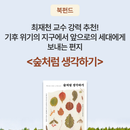
을 피하기 위해, 그것이 황제의 마음에만 들었다는 이유로, 아무 의견
꾼 아나톨에 속았다는 사실에 자살을 기도하기도 했잖아…그래서 몸
터 뭐 제출해서 1장 받아왔더랬죠. 제가 딸에게 '그거 네 책 사'라고 하
진실임을 여실히 알겠다. 인간사, 결코 새옹지마가 아니다... 잔혹하지
도 없다고 했다.(83-84)천재라는 말은 광휘와 권력에 둘러싸여 있
이 많이 안 좋아졌단다. 심지어 죽을지도 모른다는 의사의 이야기도
니깐, 아빠에게 양보하더라구요. ㅎㅎ그래서 컬쳐랜드에 들어갔는데,
만 이게 현실이다. 소설의 마지막을 장식하는 꼬마 소공작 니콜렌카
는 군인에게 우매한 대중이 그 권력에 천재라는 어울리지도 않는 성
했었어. 교회를 다시 다니고 기도하면서 종교에 의지를 하다 보니 그
헉!!! 제가 예전에 쓰지 않았던 적립금이 25000원 정도 있더라구요.
(어릴 때의 톨-이를 연상시킨다)의 삶 역시, 여느 고아와는 너무 다를
질을덧붙이고 아첨하며 부르는 것에 지나지 않는다. 내가 아는 훌륭
나마 건강이 조금씩 좋아지기 시작했단다. 그런 중에 피예르가 매일
햐. 완전 득템입니다. 알라딘 적립금 29000원 조금 있고, 그래서 완
터. 문득 떠오르는 얼마 전 뉴스. 어려서 엄마한테 버림 받고 아빠마
한 장군들은 모두 바로 같거나 얼빠진 자들이다. 가장 훌륭한 장군은
로스토프가에 방문하여 나타샤를 만나면서 나타샤를 사랑하게 되었
전 공짜로 이 책들을 살 수 있었는데....굿즈!!! 그 놈의 굿즈 때문에 제
저 죽고 고모 가정에서 자랐다가 결혼을 앞두고, 웬 조현병 운전자에
바그라티온이며, 이것은 나폴레옹도 인정했다. 그런데 보나파르테 자
단다. 하지만 피예르는 유부남.. 내적 갈등의 소유자…2.러시아의 장
돈 좀 더 보태 결국 10만원 조금 넘겼네요. 굿즈의 보노보노 책받침대
의해 얼토당토 하게 사망한 한 젊은 여성. 죽은 이후에도 스토리는 끝
신은 어떨까! 나는 아우스터리츠 전장에서 보았던자기만족에 찬 그
군들의 분열은노장군 쿠투조프를 재투입시키면서 봉합되는 듯 했단
는 이 모든 책을 살 수 있게 여건을 만들어준 우리 딸에게 넘기는 것으
나지 않는다. 30년만에 돈 찾아 나타난 생모라니. 본질과 무관하
우매한 얼굴을 기억한다. 훌륭한 사령관에게는 특별한 자질 같은 것
다. 이제 어떤 작전으로 프랑스 진군을 막아내느냐가관건이었어. 이
로! ㅎ근데 우리 아들 녀석 둘이가 자기들 책받침대 없다고 또 성화입
게, 어떤 댓글대로, 그녀의 인생이 참... 그러게 더더욱 현재의 처지
은 필요하지 않을뿐만 아니라, 오히려 사랑이니 시정(詩情)이니 부
미 프랑스군은 모스크바에 가까운 스몰렌스크를 함락시키고,빠른 속
니다. 지난번에 책받침대 두개나 다 양보했는데, 또 보노보노 보니 사
에, 바로 오늘에 만족할 필요가 있다.
드러움이니 철학적 탐구에 의한 회의(懷疑) 같은 가장 고매한 인간
도로 서에서 동으로 이동하고 있었단다. 스몰렌스트와 모스크바 사이
달라고...ㅠㅠ 결국 굿즈 사려면 책을 5만원 이상 구입해야하는데, 두
의 자질은 없어야 할 필요가 있다. 사령관은시야가 좁고, 자신이 하는
의 리시예 고리에있는 사람들은 피난을 가기 시작했단다. 리시예 고
번씩이나...아 그럼 또 책을 살 찬스가 생기는건가!!! 빚은 늘어나는데
일이 몹시 중요하다고 확신해야 하며(그렇지않으면 도저히 견디지 못
리에는 안드레이의 집이 있는데, 안드레이의 아버지 볼콘스키 공작…
나는 이런 고약한(?) 생각만 하는군요. 쩝! 암튼 <전쟁과 평화>의 마
할 것이다.), 그래야만 비로서 용감한 사령관이 될 수 있다. 보통 사람
그 무섭고 엄한 아버지… 그 볼콘스키 공작이 병으로 죽고 그 큰 집은
니아가 되는 그 날까지! 아자자! 모두들 Goodday!(인사를 몇번이나
처럼 누군가를 사랑하거나, 동정하거나, 무엇이 옳고 무엇이 그른지
마리야 혼자 관리하고 있었단다.안드레이는 전쟁에 참가하고 있었으
하는지 모르겠군요! 꾸벅ㅋ)
생각하는 것은 금물이다.(120)피예르가 로스토프네에서 돌아오던 중
니 말이야.마리야도 피난 준비를 해야했어. 마리야는 창고에 있는 곡
감사에 찬 나타샤의 눈빛을 떠올리며 하늘의 혜성을 바라보고 자신에
식들을 모두 가져갈 수 없으니까, 하인들과지역 농민들에게 모두 나