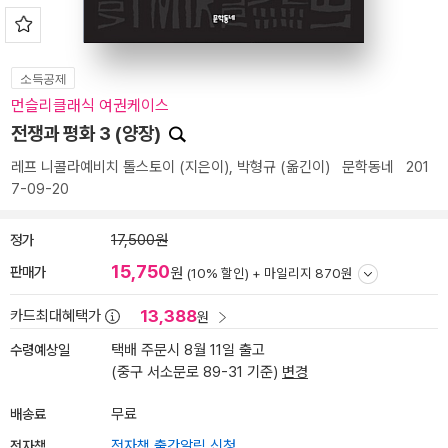
소득공제
먼슬리클래식 여권케이스
전쟁과 평화 3 (양장)
레프 니콜라예비치 톨스토이
(지은이),
박형규
(옮긴이)
문학동네
201
7-09-20
정가
17,500원
15,750
판매가
원
(10% 할인) +
마일리지 870원
13,388
카드최대혜택가
원
수령예상일
택배 주문시 8월 11일 출고
(중구 서소문로 89-31 기준)
변경
배송료
무료
전자책
전자책 출간알림 신청