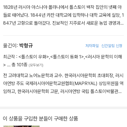
1828년 러시아 야스나야 폴랴나에서 톨스토이 백작 집안의 넷째 아
들로 태어났다. 1844년 카잔 대학교에 입학하나 대학 교육에 실망, 1
847년 고향으로 돌아갔다. 진보적인 지주로서 새로운 농업 경영과
농노 계몽을 위해 일하려 했으나 실패로 끝나고 이후 삼 년간 방탕한
생활을 했다. 1851년 맏형이 있는 캅카스로 가서 군대에서 복무했다.
옮긴이:
박형규
저자파일
신간알림 신청
이듬해 잡지 《소브레멘니크》에 익명으로 「유년 시절」 연재를 시작하
면서 작가로서 첫발을 내디뎠다. 작품 집필과 함께 농업 경영에 힘을
최근작 :
<톨스토이 우화>
,
<톨스토이 동화 1>
,
<러시아 문학의 이해
쏟는 한편, 농민의 열악한 교육 상태에 관심을 갖게 되어 학교를 세우
>
… 총 101종
(모두보기)
고 1861년 교육 잡지 《야스나야 폴랴나》를 간행했다. 1862년 결혼
전 고려대학교 노어노문학과 교수. 한국러시아문학회 초대회장, 러시
한 후 문학에 전념하여 『전쟁과 평화』, 『안나 카레니나』 등 대작을 집
아연방 주도 국제러시아어문학교원협회(MAPRYAL) 상임위원을 역
필, 작가로서의 명성을 누렸다. 그러나 이 무렵 삶에 대한 회의에 시달
임하고, 한국러시아문학회 고문, 러시아연방 국립 톨스토이박물관
리며 정신적 위기를 겪었다. 그리하여 1880년 이후 원시 기독교 사
‘벗들의 모임’ 명예회원을 지냈다. 국제러시아어문학교원협회 푸시킨
상에 몰두하면서 사유재산 제도와 러시아 정교에 비판을 가하고 『교
메달을 수상하고, 러시아연방국가훈장 우호훈장(학술 부문)을 수훈
의신학 비판』, 『고백록』 등을 통해 ‘톨스토이즘’이라 불리는 자신의
했다. 지은 책으로 『러시아문학의 세계』 『러시아문학의 이해』(공저),
이 상품을 구입한 분들이 구매한 상품
사상을 체계화했다. 또한 술과 담배를 끊고 손수 밭일을 하는 등 금욕
옮긴 책으로 『전쟁과 평화』『안나 카레니나』 『닥터 지바고』 『인생독
적인 생활을 지향하며 빈민 구제 활동을 하기도 했다. 민중이 쉽게 읽