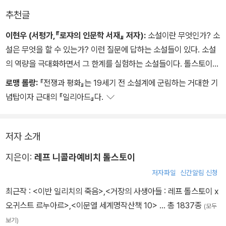
라.˝ 그는 잠시 사이를 두었다가 말했다.
추천글
이현우 (서평가,『로쟈의 인문학 서재』 저자):
소설이란 무엇인가? 소
설은 무엇을 할 수 있는가? 이런 질문에 답하는 소설들이 있다. 소설
의 역량을 극대화하면서 그 한계를 실험하는 소설들이다. 톨스토이의
『전쟁과 평화』가 바로 그런 소설이다. 아니 이 대작은 거기서도 한걸
로맹 롤랑:
『전쟁과 평화』는 19세기 전 소설계에 군림하는 거대한 기
음 더 나아간다. 러시아란 무엇인가라는 물음에 답하면서 동시에 역
념탑이자 근대의 『일리아드』다.
사란 무엇인가, 무엇이 역사를 움직이는가라는 물음에도 답하고자 한
다. 거인의 어깨 위에서 세상을 본다는 느낌을 이보다 더 확실하게 전
달해주는 소설을 나는 알지 못한다. 『전쟁과 평화』를 읽으며 우리는
저자 소개
신의 시점으로 세상을 내려다본다. 소설가로서 톨스토이는 신이다.
지은이:
레프 니콜라예비치 톨스토이
저자파일
신간알림 신청
최근작 :
<이반 일리치의 죽음>
,
<거장의 사생아들 : 레프 톨스토이 x
오귀스트 르누아르>
,
<이문열 세계명작산책 10>
… 총 1837종
(모두
보기)