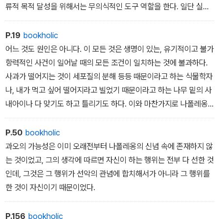
류적 목적 달성을 위해서는 무의식적인 도구 역할을 한다. 일단 실행
된 행위는 돌이키지 못하고, 시간의 흐름 속에서 다른 이의 무수한 행
위와 합쳐지며 역사적 의미를 띠게 된다. 인간은 사회적 단계의 높은
P.19
bookholic
곳에 설수록, 더 많은 사람과 관계를 맺을수록 다른 사람에 대해 더 큰
어느 것도 원인은 아니다. 이 모든 것은 생명이 있는, 유기적이고 불가
권력을 갖게 되고, 또 개개 행동의 숙명과 필연성이 더 명백해진다.
항력적인 사건이 일어날 때의 모든 조건이 일치하는 것에 불과하다.
사과가 떨어지는 것이 세포질의 분해 등등 때문이라고 하는 식물학자
나, 내가 먹고 싶어 떨어지라고 빌었기 때문이라고 하는 나무 밑의 사
내아이나 다 맞기도 하고 틀리기도 하다. 이와 마찬가지로 나폴레옹
이 모스크바에 간 것은 그가 그것을 바랐기 때문이고, 그가 패망한 것
은 알렉산드르가 그의 패망을 바랐기 때문이라고 말하는 사람은, 갱
P.50
bookholic
도가 뚫려 몇만 푸드나 되는 산이 무너지는 것이 마지막 갱부의 마지
과오의 가능성은 이미 오래전부터 나폴레옹의 신념 속에 존재하지 않
막 곡괭이질 때문이라고 말하는 사람처럼 옳기도 하고 옳지 않기도
는 것이었고, 그의 생각에 따르면 자신이 하는 행위는 전부 다 선한 것
한 것이다. 역사상의 사건에서 이른바 위인이라 불리는 사람들은 그
인데, 그것은 그 행위가 선악의 관념에 합치해서가 아니라 그 행위를
사건에 명칭을 부여하는 라벨이며, 원래 라벨이라는 것이 그렇듯 사
한 것이 자신이기 때문이었다.
건 그 자체와는 가장 관계가 적다.
P.156
bookholic