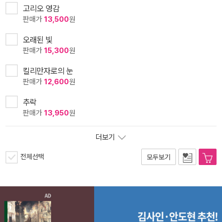
고리오 영감
판매가
13,500
원
오래된 빛
판매가
15,300
원
킬리만자로의 눈
판매가
12,600
원
추락
판매가
13,950
원
더보기
전체선택
모두보기