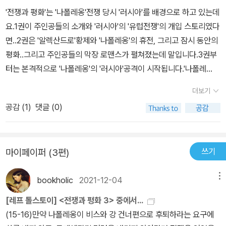
니, 아빠와 너희들도 무수한 우연들 중에 하나만 삐끗해도태어나지
'전쟁과 평화'는 '나폴레옹'전쟁 당시 '러시아'를 배경으로 하고 있는데
못했을 텐데…========================(15-16)만
요.1권이 주인공들의 소개와 '러시아'의 '유럽전쟁'의 개입 스토리였다
약 나폴레옹이 비스와강 건너편으로 후퇴하라는 요구에 화를 내지 않
면..2권은 '알렉산드로'황제와 '나폴레옹'의 휴전, 그리고 잠시 동안의
고, 군대에 진격 명령을 내리지 않았다면 전쟁은 없었을것이고, 하사
평화..그리고 주인공들의 막장 로맨스가 펼쳐졌는데 말입니다.3권부
전원이 재복무를 원하지 않았더라도 역시 전쟁은 없었을 것이다. 영
터는 본격적으로 '나폴레옹'의 '러시아'공격이 시작됩니다.'나폴레
국의 음모가 없고, 올덴부르크 대공이 없고, 알렉산드르가 모욕을 느
옹'은 '러시아'가 '영국'과 동맹을 맺고 '대륙봉쇄령'불이행을 이유로
끼지 않고, 러시아에 전제 권력이 없고, 프랑스혁명과 뒤이은 독재와
더보기
침입을 하고'알렉산드로'황제는 본인이 대군을 이끌고 '나폴레옹'과
제정시대가 없고, 거슬러올라가 프랑스혁명을유발한 여러 원인이, 기
공감 (
1
)
댓글 (0)
맞서는데요그런데 시작부터 전쟁의 승패는 정해진듯 싶습니다..ㅠㅠ
타 등등이 없었다면 역시 전쟁은 없었을 것이다.이러한 원인 중 하나
천재적인 지략가인 '나폴레옹'아래 똘똘뭉친 프랑스군과 달리..ㅠㅠ경
만 빠졌어도 아무 일도 없었을 것이다. 그러므로 이 모든 원인-수십억
험없는 황제밑에서 사분오열된 지도부...(소설에서는 7개파로 나옵니
가지 원인-은 사건을 유발하여 우연히 동시에 겹친 것이다. 따라서 사
쓰기
마이페이퍼 (3편)
다)결국 패전하고, '나폴레옹'은 '모스크바'로 향해 진격을 해옵니
건의 특정한 원인이랑 없으며, 일어나야 했기 때문에 일어난것에 지
다.'안드레이'공작은 다시 전선에 복귀하는데..사실 그는 '러시아'를 지
나지 않는다. 마치 몇 세기 전 인간 무리가 자신과 유사한 자들을 죽이
bookholic
2021-12-04
메뉴
키려는 마음도 있지만, 한편으로는자신의 명예를 더렵힌 '아나톨'을
면서 동에서 서로 이동했던것과 마찬가지로, 수백만의 인간이 자신의
잡아 결투를 신청하려는 맘도 있는데요그러나 자꾸 도망쳐 다니는 비
[레프 톨스토이] <전쟁과 평화 3> 중에서...
인간다운 감정과 이성을 버리고 서에서 동으로 전진하며 자신과유사
열한 '아나톨''나타샤'는 자기가 유혹에 빠져놓고는...자기가 병에 걸
(15-16)만약 나폴레옹이 비스와 강 건너편으로 후퇴하라는 요구에
한 자들을 죽여야만 했던 것이다. ====================
린..ㅠㅠ그리고 그녀를 치료해주는 '피에르'금사빠인 '나타샤'는 상냥