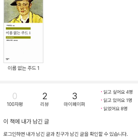
본』 『하지무라트』 외 다수가 있다. 2023년 4월 향년 92세를 일기로
을 수 있도록 민담 22편을 썼는데 그중에서도 「인간에게 많은 땅이
별세했다.
필요한가」는 소설가 제임스 조이스가 “문학사에서 가장 위대한 이야
기”로 꼽기도 했다. 1899년 종교적인 전향 이후의 대표작 『부활』을
완성했다. 사유재산 및 저작권 포기 문제로 시작된 아내와의 불화 등
으로 고민하던 중 1910년 집을 떠나 폐렴을 앓다가 아스타포보 역장
의 관사에서 영면하였다.
이름 없는 주드 1
읽고 싶어요 4명
0
2
3
읽고 있어요 1명
100자평
리뷰
마이페이퍼
읽었어요 8명
이 책에 내가 남긴 글
로그인하면 내가 남긴 글과 친구가 남긴 글을 확인할 수 있습니다.