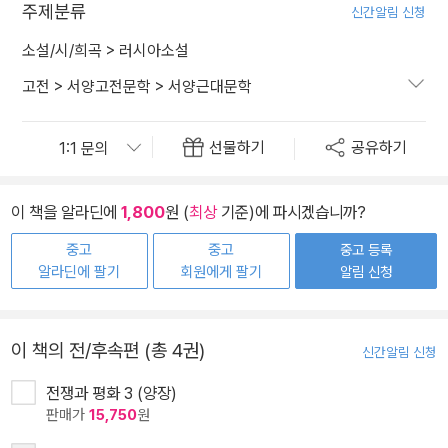
주제분류
신간알림 신청
소설/시/희곡
>
러시아소설
고전
>
서양고전문학
>
서양근대문학
선물하기
공유하기
이 책을 알라딘에
1,800
원 (
최상
기준)에 파시겠습니까?
중고
중고
중고 등록
알라딘에 팔기
회원에게 팔기
알림 신청
이 책의 전/후속편 (총 4권)
신간알림 신청
전쟁과 평화 3 (양장)
판매가
15,750
원