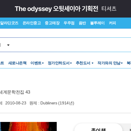
알라딘굿즈
온라인중고
중고매장
우주점
음반
블루레이
커피
서
스트
새로나온책
이벤트
정가인하도서
추천도서
작가와의 만남
북
세계문학전집 43
네
2010-08-23
원제 : Dubliners (1914년)
종이책