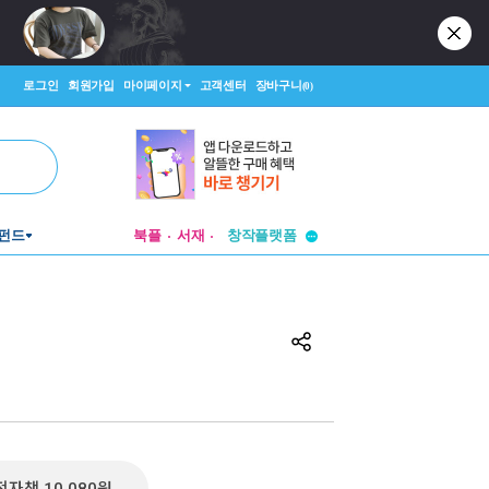
로그인
회원가입
마이페이지
고객센터
장바구니
(0)
투비컨티뉴드
창작플랫폼
펀드
북플
서재
투비컨티뉴드