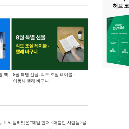
할 책
8월 특별 선물. 각도 조절 테이블 ·
가장 빠르게 받아보는 
이동식 빨래 바구니
알림 총집합
T. S. 엘리엇은 "제일 먼저 <더블린 사람들>을