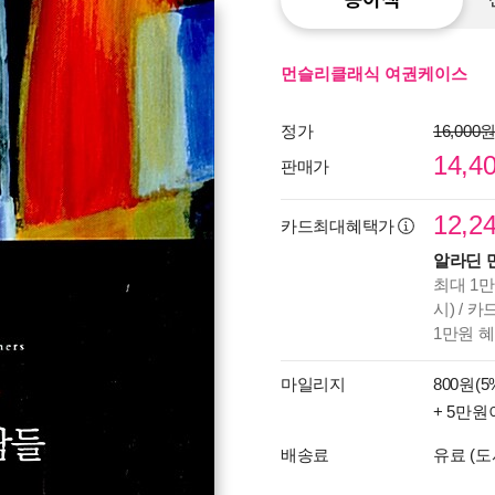
먼슬리클래식 여권케이스
정가
16,000
14,4
판매가
12,2
카드최대혜택가
알라딘 
최대 1만
시) / 
1만원 
마일리지
800원(5
+ 5만원
배송료
유료 (도