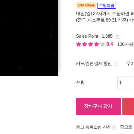
양탄자배송
주말특급
내일(일) 22시까지 주문하면 8월
(중구 서소문로 89-31 기준)
지
Sales Point :
1,385
8.4
100자평(
카드/간편결제 할인
무이
수량
장바구니 담기
중고로
중고 등록알림 신청