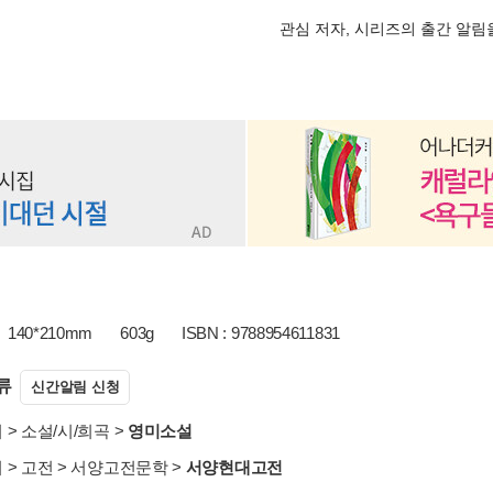
관심 저자, 시리즈의 출간 알
140*210mm
603g
ISBN : 9788954611831
류
신간알림 신청
서
>
소설/시/희곡
>
영미소설
서
>
고전
>
서양고전문학
>
서양현대고전