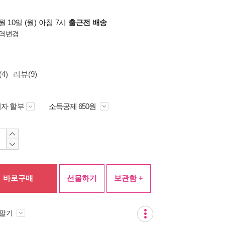
 10일 (월) 아침 7시
출근전 배송
역변경
4)
리뷰(9)
자 할부
소득공제 650원
바로구매
선물하기
보관함 +
 팔기