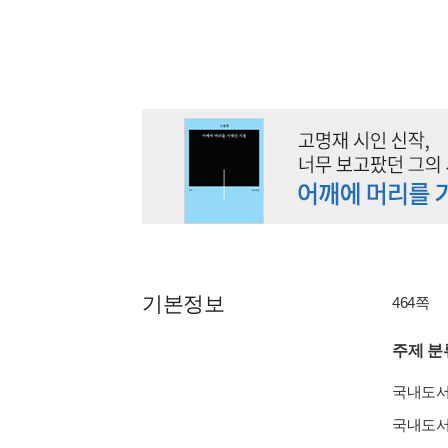
기본정보
464쪽
주제 분
국내도
국내도