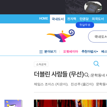
HOME
전자책
만권당
외국도서
국내도서
첫달무료
국내도
분야보기
오뒷세이아
추천마법사
베
소득공제
더블린 사람들 (무선)
문학동네 
|
제임스 조이스
(지은이),
진선주
(옮긴이)
문학동