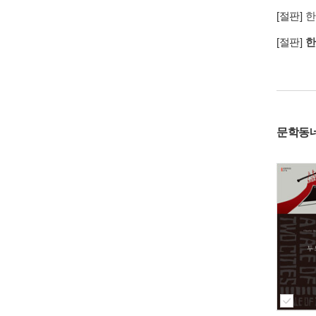
[절판]
한
[절판]
한
문학동