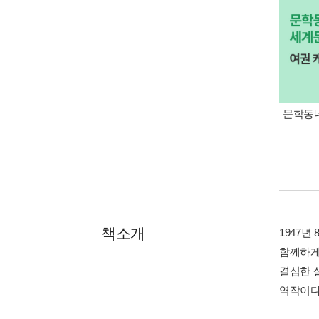
문학동네
책소개
1947년
함께하게
결심한 
역작이다