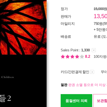
정가
15,000
13,5
판매가
마일리지
750원(5
+ 5만원
배송료
유료 (도
Sales Point :
1,330
8.2
100자평(
카드/간편결제 할인
무이
절판
판권 소멸 등으로 더 이상 
품절센터 의뢰
보관함