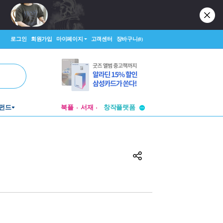
로그인
회원가입
마이페이지
고객센터
장바구니
(0)
투비컨티뉴드
펀드
북플
서재
창작플랫폼
투비컨티뉴드