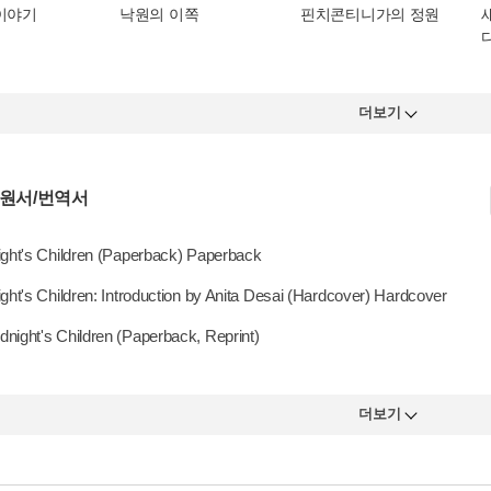
 이야기
낙원의 이쪽
핀치콘티니가의 정원
더보기
 원서/번역서
ght's Children (Paperback) Paperback
ght's Children: Introduction by Anita Desai (Hardcover) Hardcover
night's Children (Paperback, Reprint)
더보기