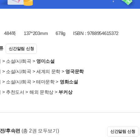
484쪽
137*203mm
678g
ISBN : 9788954615372
류
신간알림 신청
서
>
소설/시/희곡
>
영미소설
서
>
소설/시/희곡
>
세계의 문학
>
영국문학
서
>
소설/시/희곡
>
테마문학
>
영화소설
서
>
추천도서
>
해외 문학상
>
부커상
 전/후속편
(총 2권 모두보기)
신간알림 신청