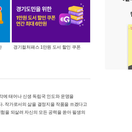
간
경기컬처패스 1만원 도서 할인 쿠폰
삼성카드가 쏜다! 알라
중 정각에 태어나 신생 독립국 인도와 운명을
이다. 작가로서의 삶을 결정지을 작품을 쓰겠다고
경험을 되살려 자신의 모든 공력을 쏟아 필생의