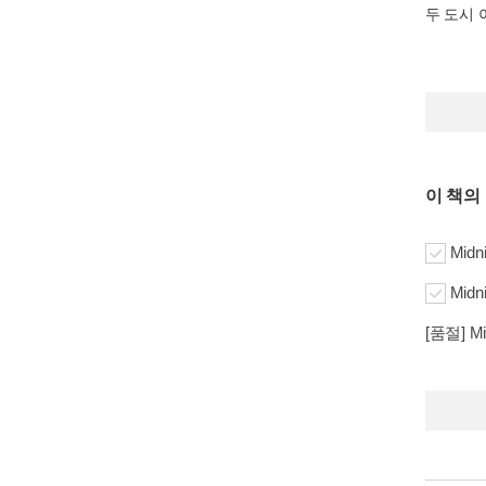
두 도시
이 책의
Midni
Midni
[품절] Mid