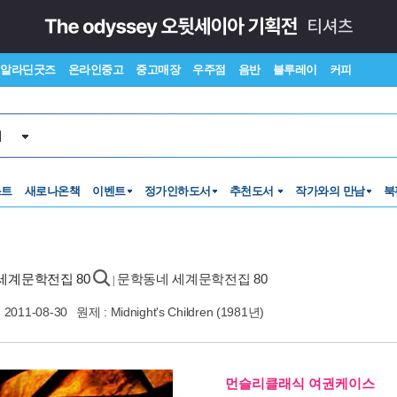
알라딘굿즈
온라인중고
중고매장
우주점
음반
블루레이
커피
서
스트
새로나온책
이벤트
정가인하도서
추천도서
작가와의 만남
북
 세계문학전집 80
문학동네 세계문학전집 80
|
2011-08-30
원제 : Midnight's Children (1981년)
먼슬리클래식 여권케이스