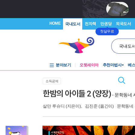
HOME
전자책
만권당
외국도서
국내도서
첫달무료
국내도
분야보기
오뒷세이아
추천마법사
베
소득공제
한밤의 아이들 2 (양장)
- 문학동네
살만 루슈디
(지은이),
김진준
(옮긴이)
문학동네