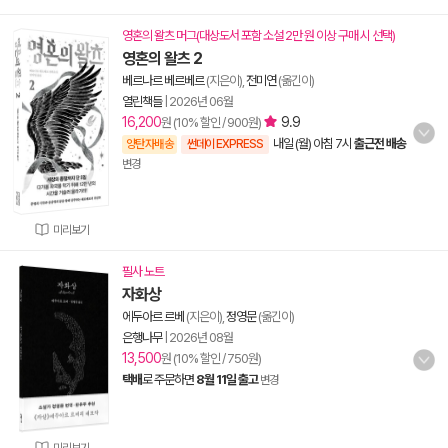
영혼의 왈츠 머그(대상도서 포함 소설 2만 원 이상 구매 시 선택)
영혼의 왈츠 2
베르나르 베르베르
(지은이),
전미연
(옮긴이)
열린책들
|
2026년 06월
16,200
9.9
원 (10% 할인 / 900원)
내일 (월) 아침 7시
출근전 배송
양탄자배송
썬데이 EXPRESS
변경
미리보기
필사 노트
자화상
에두아르 르베
(지은이),
정영문
(옮긴이)
은행나무
|
2026년 08월
13,500
원 (10% 할인 / 750원)
택배
로 주문하면
8월 11일 출고
변경