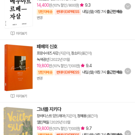
14,400
9.3
원 (10% 할인 / 800원)
내일 (월) 아침 7시
출근전 배송
양탄자배송
썬데이 EXPRESS
변경
미리보기
패배의 신호
프랑수아즈 사강
(지은이),
장소미
(옮긴이)
녹색광선
|
2022년 01월
19,800
9.4
원 (10% 할인 / 1,100원)
내일 (월) 아침 7시
출근전 배송
양탄자배송
썬데이 EXPRESS
변경
미리보기
그녀를 지키다
장바티스트 앙드레아
(지은이),
정혜용
(옮긴이)
열린책들
|
2025년 03월
19,800
9.7
원 (10% 할인 / 1,100원)
내일 (월) 아침 7시
출근전 배송