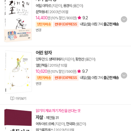
에밀 아자르
(지은이),
용경식
(옮긴이)
문학동네
|
2003년 05월
14,400
9.2
원 (10% 할인 / 800원)
내일 (월) 아침 7시
출근전 배송
양탄자배송
썬데이 EXPRESS
변경
어린 왕자
앙투안 드 생텍쥐페리
(지은이),
황현산
(옮긴이)
열린책들
|
2015년 10월
10,620
9.7
원 (10% 할인 / 590원)
내일 (월) 아침 7시
출근전 배송
양탄자배송
썬데이 EXPRESS
변경
미리보기
읽기의 계보: 자기 자신을 쓴다는 것
자살
-
제안들 31
에두아르 르베
(지은이),
한국화
(옮긴이)
워크룸프레스
|
2023년 03월