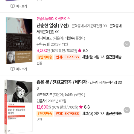
미리보기
먼슬리클래식 여권케이스
단순한 열정 (무선)
- 문학동네 세계문학전집 99
-
문학동네
세계문학전집 99
아니 에르노
(지은이),
최정수
(옮긴이)
문학동네
|
2012년 11월
9,000
8.2
원 (10% 할인 / 500원)
내일 (월) 아침 7시
출근전 배송
양탄자배송
썬데이 EXPRESS
변경
미리보기
좁은 문 / 전원교향곡 / 배덕자
-
민음사 세계문학전집 33
6
앙드레 지드
(지은이),
동성식
(옮긴이)
민음사
|
2015년 07월
12,600
8.8
원 (10% 할인 / 700원)
내일 (월) 아침 7시
출근전 배송
양탄자배송
썬데이 EXPRESS
변경