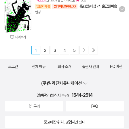
14,220
9.8
원 (10% 할인 / 790원)
내일 (월) 아침 7시
출근전 배송
양탄자배송
썬데이 EXPRESS
변경
미리보기
1
2
3
4
5
로그인
전체 메뉴
회사 소개
출판사 안내
PC 버전
(주)알라딘커뮤니케이션
1544-2514
일반문의 (발신자 부담)
1:1 문의
FAQ
중고매장 위치, 영업시간 안내