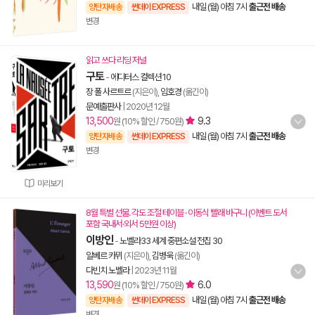
내일 (월) 아침 7시
출근전 배송
양탄자배송
썬데이 EXPRESS
변경
읽고 쓰다 리딩 저널
구토
-
에디터스 컬렉션 10
장 폴 사르트르
(지은이),
임호경
(옮긴이)
문예출판사
|
2020년 12월
13,500
9.3
원 (10% 할인 / 750원)
내일 (월) 아침 7시
출근전 배송
양탄자배송
썬데이 EXPRESS
변경
미리보기
8월 특별 선물. 각도 조절 테이블 · 이동식 빨래 바구니 (이벤트 도서
포함 국내서·외서 5만원 이상)
이방인
-
노벨라33 세계 중편소설 전집 30
알베르 카뮈
(지은이),
김병욱
(옮긴이)
다빈치 노벨라
|
2023년 11월
13,590
6.0
원 (10% 할인 / 750원)
내일 (월) 아침 7시
출근전 배송
양탄자배송
썬데이 EXPRESS
변경