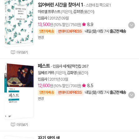
잃어버린 시간을 찾아서 1
- 스완네 집 쪽으로 1
마르셀 프루스트
(지은이),
김희영
(옮긴이)
민음사
|
2012년 09월
13,500
8.9
원 (10% 할인 / 750원)
내일 (월) 아침 7시
출근전 배송
양탄자배송
썬데이 EXPRESS
변경
미리보기
페스트
-
민음사 세계문학전집 267
알베르 카뮈
(지은이),
김화영
(옮긴이)
민음사
|
2011년 03월
12,600
8.5
원 (10% 할인 / 700원)
내일 (월) 아침 7시
출근전 배송
양탄자배송
썬데이 EXPRESS
변경
미리보기
자기 앞의 생