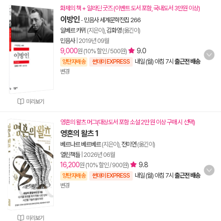
화제의 책 + 알라딘 굿즈 (이벤트 도서 포함, 국내도서 3만원 이상)
이방인
-
민음사 세계문학전집 266
알베르 카뮈
(지은이),
김화영
(옮긴이)
민음사
|
2019년 09월
9,000
9.0
원 (10% 할인 / 500원)
내일 (월) 아침 7시
출근전 배송
양탄자배송
썬데이 EXPRESS
변경
미리보기
영혼의 왈츠 머그(대상도서 포함 소설 2만 원 이상 구매 시 선택)
영혼의 왈츠 1
베르나르 베르베르
(지은이),
전미연
(옮긴이)
열린책들
|
2026년 06월
16,200
9.8
원 (10% 할인 / 900원)
내일 (월) 아침 7시
출근전 배송
양탄자배송
썬데이 EXPRESS
변경
미리보기