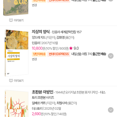
양탄자배송
썬데이 EXPRESS
변경
미리보기
지상의 양식
-
민음사 세계문학전집 157
앙드레 지드
(지은이),
김화영
(옮긴이)
민음사
|
2007년 10월
10,800
9.0
원 (10% 할인 / 600원)
내일 (월) 아침 7시
출근전 배송
양탄자배송
썬데이 EXPRESS
변경
미리보기
초판본 이방인
- 1944년 오리지널 초판본 표지디자인
-
더스
토리 초판본 시리즈
알베르 카뮈
(지은이),
최헵시바
(옮긴이)
더스토리
|
2025년 02월
2,690
원 (10% 할인 / 140원)