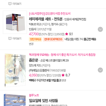
미리보기
[나도서점주인] 김민경의 서점 추천 도서
레미제라블 세트 - 전5권
-
민음사 세계문학전집
빅토르 위고
(지은이),
정기수
(옮긴이)
민음사
|
2012년 11월
47,700
9.1
원 (10% 할인 / 2,650원)
미리보기
내일 (월) 아침 7시
출근전 배송
양탄자배송
썬데이 EXPRESS
변경
책과 함께 무료배송 - 함께 사기 좋은 특가 도서 · 저가 도서 총집합
좁은문
-
소담 베스트셀러 월드북 29
앙드레 지드
(지은이)
(주)태일소담출판사
|
1992년 08월
4,050
8.7
원 (10% 할인 / 220원)
택배
로 주문하면
8월 11일 출고
변경
블루 노트
일요일에 잊힌 사람들
발레리 페랭
(지은이),
장소미
(옮긴이)