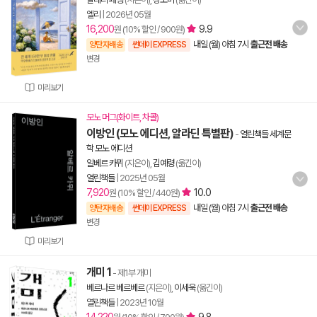
엘리
|
2026년 05월
16,200
9.9
원 (10% 할인 / 900원)
내일 (월) 아침 7시
출근전 배송
양탄자배송
썬데이 EXPRESS
변경
미리보기
모노 머그(화이트, 차콜)
이방인 (모노 에디션, 알라딘 특별판)
-
열린책들 세계문
학 모노 에디션
알베르 카뮈
(지은이),
김예령
(옮긴이)
열린책들
|
2025년 05월
7,920
10.0
원 (10% 할인 / 440원)
내일 (월) 아침 7시
출근전 배송
양탄자배송
썬데이 EXPRESS
변경
미리보기
개미 1
- 제1부 개미
베르나르 베르베르
(지은이),
이세욱
(옮긴이)
열린책들
|
2023년 10월