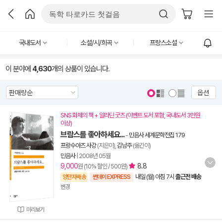
국내도서
소설/시/희곡
프랑스소설
이 분야에
4,630
개의 상품이 있습니다.
옵션
SNS 화제의 책 + 알라딘 굿즈 (이벤트 도서 포함, 국내도서 3만원
이상)
브람스를 좋아하세요...
-
민음사 세계문학전집 179
프랑수아즈 사강
(지은이),
김남주
(옮긴이)
민음사
|
2008년 05월
9,000
8.8
원 (10% 할인 / 500원)
내일 (월) 아침 7시
출근전 배송
양탄자배송
썬데이 EXPRESS
변경
미리보기