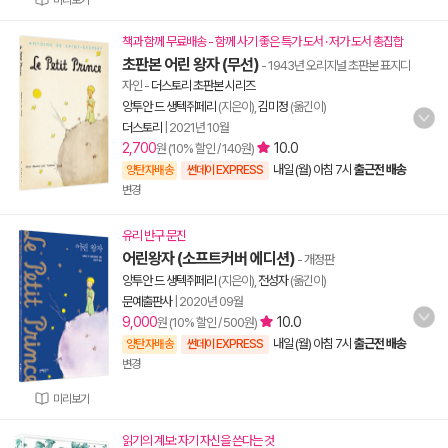
미리보기
책과 함께 무료배송 - 함께 사기 좋은 특가 도서 · 저가 도서 총집합
초판본 어린 왕자 (무선)
- 1943년 오리지널 초판본 표지디
자인
-
더스토리 초판본 시리즈
앙투안 드 생텍쥐페리
(지은이),
김미정
(옮긴이)
더스토리
|
2021년 10월
2,700
10.0
원 (10% 할인 / 140원)
내일 (월) 아침 7시
출근전 배송
양탄자배송
썬데이 EXPRESS
변경
유리 반구 문진
어린왕자 (소프트커버 에디션)
- 개정판
앙투안 드 생텍쥐페리
(지은이),
전성자
(옮긴이)
문예출판사
|
2020년 09월
9,000
10.0
원 (10% 할인 / 500원)
내일 (월) 아침 7시
출근전 배송
양탄자배송
썬데이 EXPRESS
변경
미리보기
읽기의 계보: 자기 자신을 쓴다는 것