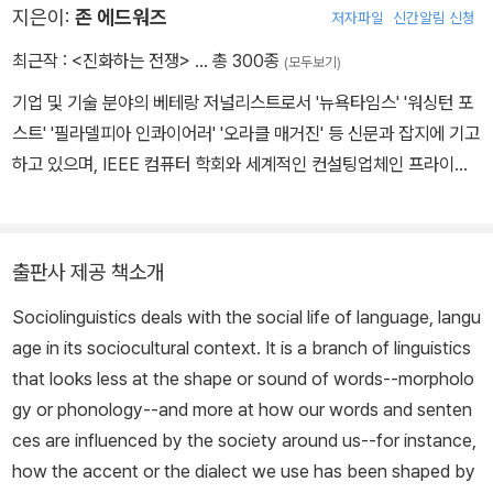
지은이:
존 에드워즈
저자파일
신간알림 신청
최근작 :
<진화하는 전쟁>
… 총 300종
(모두보기)
기업 및 기술 분야의 베테랑 저널리스트로서 '뉴욕타임스' '워싱턴 포
스트' '필라델피아 인콰이어러' '오라클 매거진' 등 신문과 잡지에 기고
하고 있으며, IEEE 컴퓨터 학회와 세계적인 컨설팅업체인 프라이스
워터하우스쿠퍼스(PricewaterhouseCoopers)와 같은 조직을 위
해 최신 트랜드를 다룬 글을 쓰고 있다.
출판사 제공 책소개
Sociolinguistics deals with the social life of language, langu
age in its sociocultural context. It is a branch of linguistics
that looks less at the shape or sound of words--morpholo
gy or phonology--and more at how our words and senten
ces are influenced by the society around us--for instance,
how the accent or the dialect we use has been shaped by