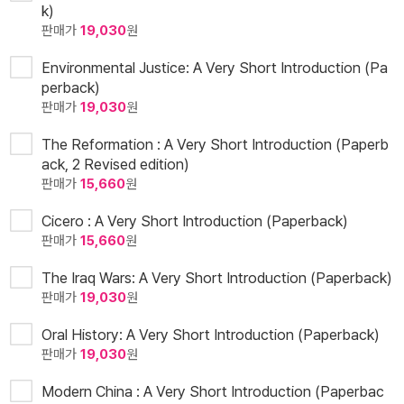
k)
판매가
19,030
원
Environmental Justice: A Very Short Introduction (Pa
perback)
판매가
19,030
원
The Reformation : A Very Short Introduction (Paperb
ack, 2 Revised edition)
판매가
15,660
원
Cicero : A Very Short Introduction (Paperback)
판매가
15,660
원
The Iraq Wars: A Very Short Introduction (Paperback)
판매가
19,030
원
Oral History: A Very Short Introduction (Paperback)
판매가
19,030
원
Modern China : A Very Short Introduction (Paperbac