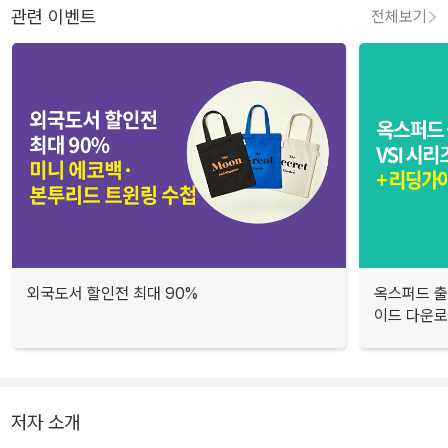
관련 이벤트
전체보기
외국도서 할인전 최대 90%
옥스퍼드 출판
이드 다운
저자 소개