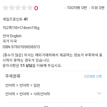
0
100자평 0편
리뷰 0편
세일즈포인트
41
152쪽
116*174mm
118g
언어 English
국가 미국
ISBN 9780199858613
(종수가 많은) 외서는 해외거래처에서 제공하는 정보가 부족하여 표
시하지 못하는 경우가 있습니다.
문의사항은
1:1 상담
을 이용해 주십시오.
주제분류
신간알림 신청
언어학
>
언어학
>
일반
언어학
>
언어학
>
사회언어학