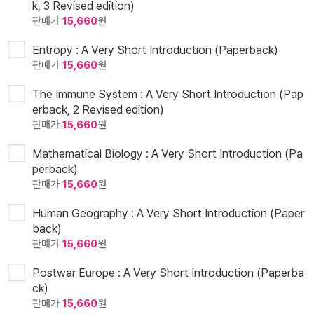
k, 3 Revised edition)
판매가
15,660
원
Entropy : A Very Short Introduction (Paperback)
판매가
15,660
원
The Immune System : A Very Short Introduction (Pap
erback, 2 Revised edition)
판매가
15,660
원
Mathematical Biology : A Very Short Introduction (Pa
perback)
판매가
15,660
원
Human Geography : A Very Short Introduction (Paper
back)
판매가
15,660
원
Postwar Europe : A Very Short Introduction (Paperba
ck)
판매가
15,660
원