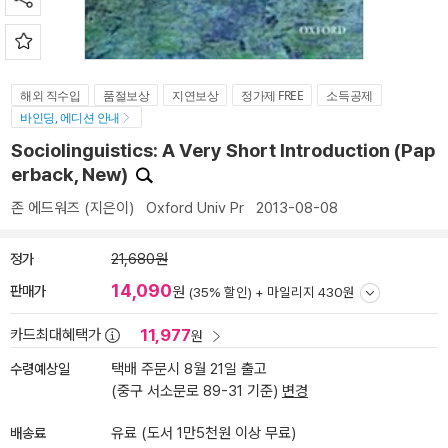
해외 직수입
품절보상
지연보상
정가제 FREE
소득공제
바인딩, 에디션 안내
Sociolinguistics: A Very Short Introduction (Pap
erback, New)
존 에드워즈
(지은이)
Oxford Univ Pr
2013-08-08
정가
21,680원
14,090
판매가
원
(35% 할인) +
마일리지 430원
11,977
카드최대혜택가
원
수령예상일
택배 주문시 8월 21일 출고
(중구 서소문로 89-31 기준)
변경
배송료
유료 (도서 1만5천원 이상 무료)