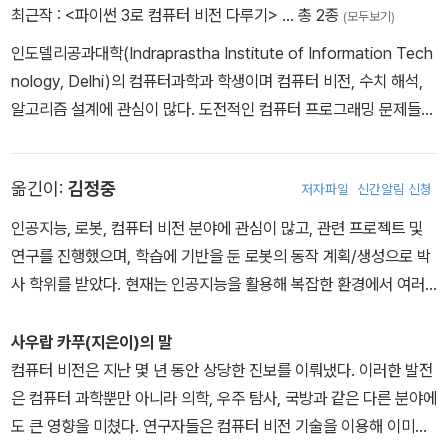
최근작 :
<파이썬 3로 컴퓨터 비전 다루기>
… 총 2종
(모두보기)
인도델리공과대학(Indraprastha Institute of Information Tech
nology, Delhi)의 컴퓨터과학과 학생이며 컴퓨터 비전, 수치 해석,
알고리즘 설계에 관심이 많다. 도전적인 컴퓨터 프로그래밍 문제들을
해결하면서 많은 시간을 보낸다. IoT 응용프로그램을 제작하거나 하
드웨어에 납땜하는 것도 즐긴다. 여가 시간에는 크리켓을 하거나 관
옮긴이:
김정중
저자파일
신간알림 신청
람한다.
인공지능, 로봇, 컴퓨터 비전 분야에 관심이 많고, 관련 프로젝트 및
연구를 진행했으며, 학습에 기반을 둔 로봇의 동작 계획/생성으로 박
사 학위를 받았다. 현재는 인공지능을 활용해 복잡한 환경에서 여러
작업을 하는 기계 시스템/로봇을 만들기 위한 연구를 진행 중이다.
사우랍 카푸(지은이)의 말
컴퓨터 비전은 지난 몇 년 동안 상당한 진보를 이뤄냈다. 이러한 발전
은 컴퓨터 과학뿐만 아니라 의학, 우주 탐사, 국방과 같은 다른 분야에
도 큰 영향을 미쳤다. 연구자들은 컴퓨터 비전 기술을 이용해 이미지