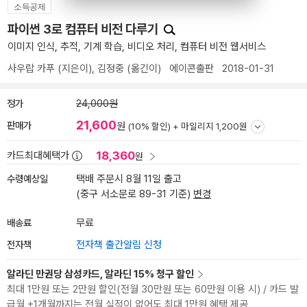
소득공제
파이썬 3로 컴퓨터 비전 다루기
이미지 인식, 추적, 기계 학습, 비디오 처리, 컴퓨터 비전 웹서비스
사우랍 카푸
(지은이),
김정중
(옮긴이)
에이콘출판
2018-01-31
정가
24,000원
21,600
판매가
원
(10% 할인) +
마일리지 1,200원
18,360
카드최대혜택가
원
수령예상일
택배 주문시 8월 11일 출고
(중구 서소문로 89-31 기준)
변경
배송료
무료
전자책
전자책 출간알림 신청
알라딘 만권당 삼성카드, 알라딘 15% 청구 할인
최대 1만원 또는 2만원 할인(전월 30만원 또는 60만원 이용 시) / 카드 발
급월 +1개월까지는 전월 실적이 없어도 최대 1만원 혜택 제공