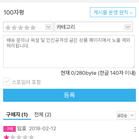
블러와 중간값 블러 등의 일반적인 필터를 살펴본다. 후반부에서
하는 독자들에게 도움이 됐으면 한다.
100자평
는 기본 이미지 특징을 설명하고 이 특징을 파이썬을 이용해 구현
게시물 운영 원칙
하는 방법을 다룬다. 3장. '특징들에 대해 더 알아보기: 물체 검
카테고리
출'에서는 지역 이진 패턴(local binary pattern)과 ORB 같은
정교한 이미지 특징 추출 알고리즘을 소개한다. 이러한 알고리즘
은 이미지에 있는 물체를 인식하고 동일한 물체가 있는 다른 이미
지와 대응시키는 데 이용된다. 이와 같은 대응 알고리즘은 복잡한
컴퓨터 비전 알고리즘의 기초가 된다. 4장. '분할: 이미지 더 이해
현재
0
/280byte (한글 140자 이내)
하기'에서는 이전 두 장과는 다른 주제를 다룬다. 이 장에서는 윤
스포일러 포함
곽선 검출, 슈퍼픽셀, 워터쉐드(watershed), 정규화된 그래프
컷과 같은 이미지 분할 알고리즘을 살펴본다. 이러한 알고리즘은
등록
구현하기가 매우 쉽고 거의 실시간으로 실행된다. 이미지 분할은
배경 제거, 이미지 이해, 장면 레이블 등의 실제 응용 예에서 사용
구매자 (1)
전체 (2)
할 수 있다. 최근에는 머신 러닝, 특히 딥러닝의 발전으로 인해 파
임호
2018-02-12
라미터를 수동으로 거의 조정하지 않고도 좀 더 정교한 이미지 분
메뉴
할이 가능해졌다. 5장. '컴퓨터 비전과 머신 러닝의 통합'에서는