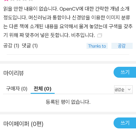
두 개의 다른 분야를 하나로 통합한다. 이 장에서는 머신 러닝 알
읽을 만한 내용이 없습니다. OpenCV에 대한 간략한 개념 소개
고리즘을 이미지 처리에 어떻게 적용할 수 있는지 보여준다. 숫자
정도입니다. 머신러닝과 통합이나 신경망을 이용한 이미지 분류
인식을 위한 고전적인 이미지 분류 프로그램을 구현한다. 6장.
는 다른 책에 소개된 내용을 요약해서 옮겨 놓았는데 구색을 갖추
'신경망을 이용한 이미지 분류'에서는 앞 장에 이어서 신경망(ne
기 위해 짜 맞추어 넣은 듯합니다. 비추입니다.
ural network)이라는 고급 머신 러닝 기법을 사용해 숫자 분류
공감 (
1
)
댓글 (1)
기를 구현한다. 케라스(Keras)라는 새로운 라이브러리를 설치해
신경망을 구현한다. 7장. 'OpenCV를 이용한 컴퓨터 비전 소
개'에서는 새로운 컴퓨터 비전 라이브러리인 OpenCV를 소개한
쓰기
마이리뷰
다. 지금까지 다룬 모든 이미지 처리의 개념과 알고리즘을 다시
살펴보고 OpenCV를 사용해 구현한다. 8장. 'OpenCV를 이용
구매자 (0)
전체 (0)
한 물체 검출'에서는 여러 특징 추출 알고리즘을 설명하고 Open
등록된 평이 없습니다.
CV를 사용해 구현해본다. 9장. 'OpenCV를 이용한 비디오 처
리'에서는 이미지 대신 비디오로 작업하는 방법을 설명한다. 코드
를 통해 비디오를 캡처하고 저장하는 법을 안내한 후 크기 조정
쓰기
마이페이퍼 (0편)
및 비디오의 색상 공간(color space) 변경 등의 작업을 어떻게