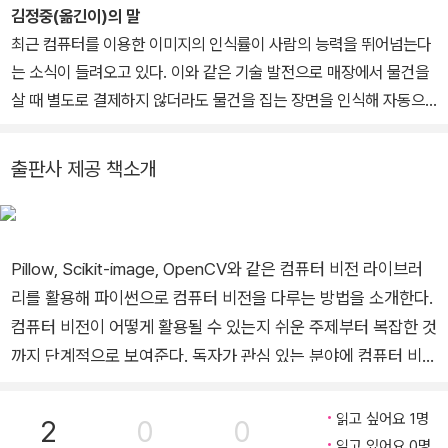
를 분석함으로써 미생물부터 수광년 떨어진 천체 입자에 이르기까지
김정중(옮긴이)의 말
다양한 분야에서 진전을 이룰 수 있었다. 컴퓨터 비전은 현재 많은 분
최근 컴퓨터를 이용한 이미지의 인식률이 사람의 능력을 뛰어넘는다
야에서 유용한 연구 개발 도구로 사용되고 있다.
는 소식이 들려오고 있다. 이와 같은 기술 발전으로 매장에서 물건을
앞으로 컴퓨터 비전의 영향력은 더 커질 것이다. 가장 최근의 응용 사
살 때 별도로 결제하지 않더라도 물건을 집는 장면을 인식해 자동으
례는 무인 자동차다. 이런 혁명의 일부가 되려면 무엇보다 컴퓨터 비
로 결제하는 아마존 고(Amazon Go)와 같은 서비스가 생겼고, 길/
전 알고리즘을 이해하고 구현할 수 있는 것이 중요하다. 이 책은 파이
차량/사람/신호/표지판 인식 기술을 활용한 자율 주행 자동차가 등장
출판사 제공 책소개
썬에서 사용할 수 있는 세 가지 컴퓨터 비전 라이브러리(Pillow, scik
했다. 이처럼 이미지에 포함된 정보를 추출해내는 컴퓨터 비전 기술
it-image, OpenCV)를 소개한다. 예제와 코드를 통해 기본적인 이
은 여러 분야에서 핵심적인 역할을 하고 있으며, 이 활용처가 확대될
미지 처리, 모폴로지 연산, 복잡한 특징 검출 알고리즘에 관한 내용을
것이란 전망이 매우 우세하다.
이해할 수 있도록 도울 것이다.
이 책에서는 컴퓨터 비전을 쉽게 적용하기 위한 방법들을 소개한다.
Pillow, Scikit-image, OpenCV와 같은 컴퓨터 비전 라이브러
이전에 컴퓨터 비전은 수학적 배경 없이 접근하기 어려웠지만, Open
리를 활용해 파이썬으로 컴퓨터 비전을 다루는 방법을 소개한다.
CV와 같은 훌륭한 라이브러리들이 등장하면서 비전 알고리즘 내부
컴퓨터 비전이 어떻게 활용될 수 있는지 쉬운 주제부터 복잡한 것
내용을 모두 이해하거나 직접 구현하지 않아도 컴퓨터 비전을 원하는
까지 단계적으로 보여준다. 독자가 관심 있는 분야에 컴퓨터 비전
곳에 적용할 수 있게 됐다. 또한 이런 라이브러리와 더불어 프로그램
을 적용하는데 많은 도움이 될 것이다. ★ 이 책에서 다루는 내용
을 쉽게 작성하게 해주는 파이썬을 사용하면, 컴퓨터 비전 활용이 더
★ ■ Pillow, scikit-image, OpenCV 등의 오픈소스 라이브러
읽고 싶어요 1명
2
0
0
욱 더 쉽다.
리 사용 ■ 에지 검출, 색상 처리, 이미지 특징 추출과 같은 프로
읽고 있어요 0명