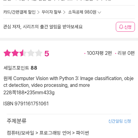
카드/간편결제 할인
무이자 할부
소득공제 980원
관심 저자, 시리즈의 출간 알림을 받아보세요
신청
5
100자평 2편
리뷰 0편
세일즈포인트
88
원제 Computer Vision with Python 3: Image classification, obje
ct detection, video processing, and more
228쪽
188*235mm
433g
ISBN 9791161751061
주제분류
신간알림 신청
컴퓨터/모바일
>
프로그래밍 언어
>
파이썬