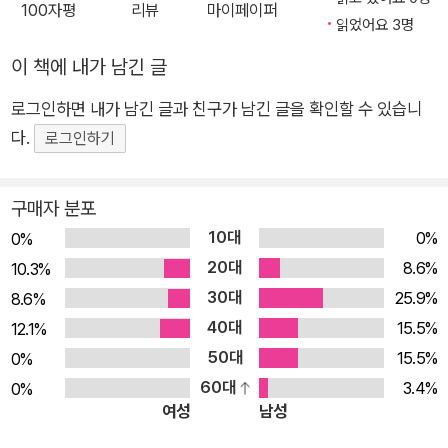
100자평
리뷰
마이페이퍼
나는 물체 인식과 추적에 OpenCV를 활용해왔다. 처음 OpenCV를
그램 작성 ■ LBP와 ORB 등의 특징 검출 알고리즘 구현 ■ 외부
읽었어요 3명
활용하기 시작한 2005년쯤에는 직접 구현해 사용했던 많은 알고리
카메라나 비디오 파일을 이용한 물체 추적 ■ 머신 러닝을 이용한
이 책에 내가 남긴 글
즘이, 현재 라이브러리에 포함돼 있다. 그리고 이 라이브러리가 파이
글자 인식 ■ 합성곱 신경망을 이용한 이미지 패턴 학습 방법 ■
썬을 지원함에 따라 C나 C++를 이용해 구현하는 것보다 생산성이
로그인하면 내가 남긴 글과 친구가 남긴 글을 확인할 수 있습니
클라우드 인프라를 통한 컴퓨터 비전 서비스 제공 ★ 이 책의 대
높아졌다. 그래서 요즘은 빠른 속도를 요하는 경우를 제외하고는 파
다.
상 독자 ★ 이 책은 파이썬에 대한 기본 지식을 바탕으로 컴퓨터
로그인하기
이썬을 활용해 프로그램을 작성하고 있다. 좋은 도구의 등장은 원래
비전 알고리즘 구현의 기초 능력을 쌓고자 하는 개발자에게 적합
해결하고자 하는 문제에 더욱 집중해 빠르게 해결하도록 도움을 주고
하다. 또한 컴퓨터 비전에 대한 이론적 지식은 갖췄지만, 알고리
구매자 분포
있다.
즘 구현 경험이 부족한 개발자에게도 적합하다. ★ 이 책의 구성
10대
0%
0%
이 책에서는 유용한 도구를 활용해 컴퓨터 비전이 어떻게 적용될 수
★ 1장. '이미지 처리에 대한 소개'에서는 이미지 처리의 기본적인
20대
있는지, 쉬운 주제부터 복잡한 것까지 단계적으로 보여준다. 단순히
8.6%
10.3%
내용을 소개한다. 이미지 처리의 일반적인 사용 예부터 시작해 여
라이브러리 소개에 그치지 않고 이를 활용하고 통합해 실제 컴퓨터
30대
25.9%
8.6%
러 이미지 처리 라이브러리의 설치 방법을 설명하고, 뒷부분에서
비전 서비스의 구축 과정을 보여줌으로써 컴퓨터 비전이 실제로 활용
40대
15.5%
12.1%
는 이미지 읽기/쓰기 및 기본 이미지 조작 연산 방법을 설명한다.
되는 방법에 대한 아이디어를 얻는 데 무척 유용할 것이다. 또한 컴퓨
50대
15.5%
0%
2장. '필터와 특징'에서는 컴퓨터 비전에서 필터(filter)와 특징(f
터 비전에 대해 흥미를 느끼지만 어디서부터 시작할지 고민하는 독자
60대
3.4%
0%
eature)이 무엇을 의미하는지 간략히 설명한다. 이미지에 필터
에게도 도움이 될 것이다.
여성
남성
를 적용할 때 기본이 되는 합성곱(convolution)부터 가우시안
아무쪼록 컴퓨터 비전 기술을 활용해 자신만의 응용 예를 만들고자