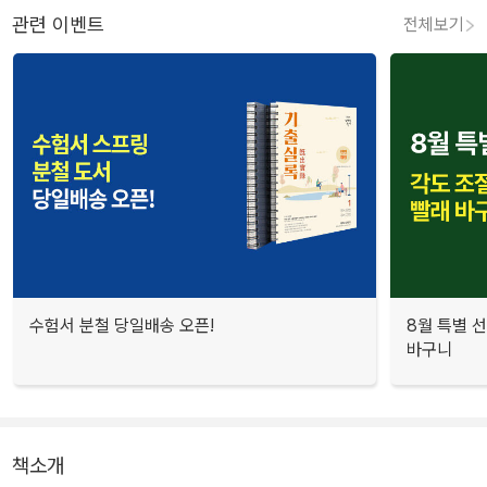
관련 이벤트
전체보기
수험서 분철 당일배송 오픈!
8월 특별 선
바구니
책소개