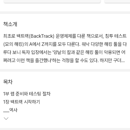
책소개
최초로 백트랙(BackTrack) 운영체제를 다룬 책으로서, 침투 테스트
(모의 해킹)의 A에서 Z까지를 모두 다룬다. 워낙 다양한 해킹 툴을 다
루다 보니 독자 입장에서는 '양날의 칼과 같은 해킹 툴이 악용되면 어
쩌려고 이런 책을 출간했나'하는 걱정을 할 수도 있다. 하지만 구더기
무서워 장 못 담그랴. 해킹 툴을 널리 알려 윤리적 해커인 침투 테스터
양성에 기여하는 게 바로 이 책의 목적이다. 이를 위해 이 책에서는 해
목차
킹 툴뿐만 아니라 보고서 작성과 발표 등 전문 침투 테스터에게 반드
시 필요한 내용도 충실히 다룬다.
1부 랩 준비와 테스팅 절차
1장 백트랙 시작하기
___역사