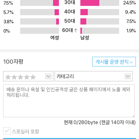
30대
24.5%
7.5%
테스트 방법론 ■ 테스트 방법론에 따라 논리적으로 분류한 다양한
40대
백트랙 보안 툴의 실전 예제 ■ 교묘한 속임수를 이용해 사람의 약점
9.4%
5.7%
을 공략하는 타겟 공격 방법 ★ 이 책의 대상 독자 ★ 유닉스/리눅스
50대
7.5%
3.8%
운영체제의 기본적인 정보 보안 관련 지식을 알고 있는 IT 보안 전문
60대
1.9%
0%
여성
남성
가나 네트워크 관리자, 또는 백트랙을 사용해 침투 테스트를 하고 싶
은 사람이라면 누구나 이 책을 읽을 수 있다. ★ 이 책의 구성 ★ 1장,
백트랙 시작하기에서는 침투 테스트 전용으로 개발된 라이브 DVD
100자평
게시물 운영 원칙
리눅스 배포판인 백트랙을 소개한다. 백트랙의 간단한 역사와 다양한
기능을 배우게 된다. 또 백트랙 다운로드, 설치, 설정, 업데이트 방법
카테고리
과 백트랙 환경에 툴을 추가로 설치하는 방법을 다룬다. 끝 부분에서
는 테스터의 필요에 따라 백트랙을 어떻게 커스터마이징할 수 있는지
설명한다. 2장, 침투 테스트 방법론에서는 명확한 침투 테스트 과정
을 구성하는 기본 개념, 규칙, 프랙티스, 방법, 절차 등을 논한다. 유명
한 침투 테스트 유형인 블랙박스와 화이트박스 테스트를 어떻게 구별
현재
0
/280byte (한글 140자 이내)
하는지 배우게 된다. 취약점 평가와 침투 테스트의 차이점도 분석한
스포일러 포함
다. 다양한 보안 테스트 방법론과 이들의 핵심적인 비즈니스 기능과