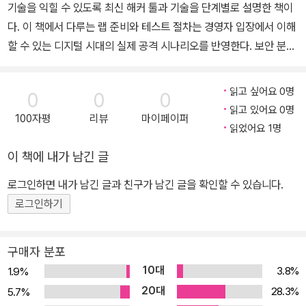
기술을 익힐 수 있도록 최신 해커 툴과 기술을 단계별로 설명한 책이
다. 이 책에서 다루는 랩 준비와 테스트 절차는 경영자 입장에서 이해
할 수 있는 디지털 시대의 실제 공격 시나리오를 반영한다. 보안 분야
에서 경험과 전문성이 풍부한 저자는 침투 테스트를 논리적이고 체계
적인 과정으로 설명하며 업계 최고의 침투 테스트 전략을 공개한다.
읽고 싶어요 0명
0
0
0
『BackTrack 4: 공포의 해킹 툴 백트랙 4』는 처음이자 유일하게 백
읽고 있어요 0명
100자평
리뷰
마이페이퍼
트랙 OS를 다룬 책으로, 기본적인 설치와 설정 방법은 물론, 랩 준비
읽었어요 1명
와 테스트 절차, 블랙박스와 화이트박스 방식의 침투 테스트 유형을
이 책에 내가 남긴 글
설명한다. 또 유명한 보안 테스트 방법론을 알아보면서 백트랙에 적
합한 테스트 과정도 제안한다. ★ 이 책에서 다루는 내용 ★ ■ 마술
로그인하면 내가 남긴 글과 친구가 남긴 글을 확인할 수 있습니다.
같은 침투 테스트 과정과 백트랙 리눅스 배포판에 관한 깊은 지식 ■
로그인하기
해커가 침입하기 전에 미리 수행하는 사내 네트워크 시스템 보안 평
가의 중요성 ■ 대표적인 사용 예와 설정 방법, 장점 등 다양한 보안
구매자 분포
툴에 관한 실용적인 내용 ■ 실용적인 예제와 단계별 설명, 유용한 팁
10대
3.8%
1.9%
을 통해 알아보는 최신 보안 평가 툴의 모든 것 ■ 백트랙 OS의 설치,
20대
28.3%
5.7%
설정, 실행, 갱신 방법을 포함한 테스트 랩 환경 구축 방법 ■ 백트랙