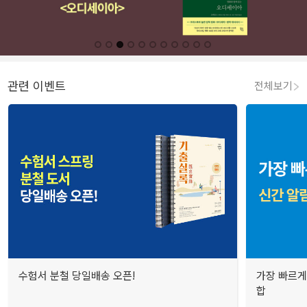
관련 이벤트
전체보기
수험서 분철 당일배송 오픈!
가장 빠르게
합