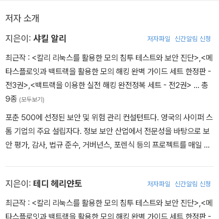
저자 소개
지은이:
샤킬 알리
저자파일
신간알림 신청
최근작 :
<칼리 리눅스를 활용한 모의 침투 테스트와 보안 진단>
,
<메
타스플로잇과 백트랙을 활용한 모의 해킹 완벽 가이드 세트 한정판 -
전3권>
,
<백트랙을 이용한 실전 해킹 완전정복 세트 - 전2권>
… 총
9종
(모두보기)
포춘 500에 선정된 보안 및 위험 관리 컨설턴트다. 영국의 사이퍼 스
톰 기업의 주요 설립자다. 정보 보안 산업에서 전문성을 바탕으로 보
안 평가, 감사, 법규 준수, 거버넌스, 포렌식 등의 프로젝트를 매일 평
균 이상 수행하고 있다. 또한 CSS 프로바이더 SAL에서 최고 보안
책임자(CSO)도 역임했으며, 보안 전문가로서 밤낮 없는 활동을 통
지은이:
테디 헤리얀토
저자파일
신간알림 신청
해 다양한 비즈니스, 교육 단체, 정부기관에 지속적인 정보 보안 지원
을 펼치고 있다. 활동적이고 독립적인 연구자로서 다양한 글을 쓰고
최근작 :
<칼리 리눅스를 활용한 모의 침투 테스트와 보안 진단>
,
<메
있으며, 블로그(Ethical-Hacker.net)도 운영하고 있다. 멕시코에서
타스플로잇과 백트랙을 활용한 모의 해킹 완벽 가이드 세트 한정판 -