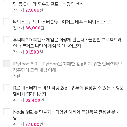
밍 등 C++와 함수형 프로그래밍의 핵심
판매가
27,000
원
타입스크립트 마스터 2/e - 예제로 배우는 타입스크립트
판매가
36,000
원
유니티 2D 디펜스 게임은 이렇게 만든다 - 올인원 프로젝트와
연습 문제로 나만의 게임을 만들어보자
판매가
31,500
원
IPython 6.0 - IPython을 최대한 활용하기 위한 인터랙티브
컴퓨팅의 고급 개념 이해
절판
R로 마스터하는 머신 러닝 2/e - 업무에 활용할 수 있는 선형모
델에서 딥러닝까지
판매가
32,400
원
Node.js로 봇 만들기 - 다양한 예제와 플랫폼을 활용한 봇 개
발
판매가
27,000
원