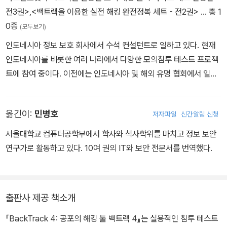
열리는 버그콘(BugCon) 보안 컨퍼런스에도 정기적으로 참가해 최
전3권>
,
<백트랙을 이용한 실전 해킹 완전정복 세트 - 전2권>
… 총 1
고의 사이버 위협 및 실질적인 해결책을 제시하고 있다. 『BackTrac
0종
(모두보기)
k 4 한국어판』(에이콘출판, 2011)를 공저했다.
인도네시아 정보 보호 회사에서 수석 컨설턴트로 일하고 있다. 현재
인도네시아를 비롯한 여러 나라에서 다양한 모의침투 테스트 프로젝
트에 참여 중이다. 이전에는 인도네시아 및 해외 유명 협회에서 일을
했다. 보안 네트워크 아키텍처 설계, 전사적 보안 시스템 구축 및 관
리, 정보 보호 정책 및 절차 수립, 정보 보호 감사 및 평가 수행, 정보
옮긴이:
민병호
저자파일
신간알림 신청
보호 교육 등에서 우수한 실적을 거뒀다. 여유시간에는 연구를 수행
하면서 새로운 것을 배우고 있으며, 인도네시아 보안 협회 활동에도
서울대학교 컴퓨터공학부에서 학사와 석사학위를 마치고 정보 보안
참여하고, 블로그(http://theriyanto.wordpress.com)도 운영 중
연구가로 활동하고 있다. 10여 권의 IT와 보안 전문서를 번역했다.
이다. 몇 가지 정보 보호 관련 책을 집필하면서 정보 보안 분야에서 지
식을 공유하고 있다. 『BackTrack 4 한국어판』(에이콘출판, 2011)
를 공저했다.
출판사 제공 책소개
『BackTrack 4: 공포의 해킹 툴 백트랙 4』는 실용적인 침투 테스트