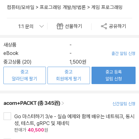
컴퓨터/모바일
>
프로그래밍 개발/방법론
>
게임 프로그래밍
선물하기
공유하기
새상품
-
eBook
-
출간 알림 신청
중고상품 (20)
1,500원
중고
중고
중고 등록
알라딘에 팔기
회원에게 팔기
알림 신청
acorn+PACKT (총 345권)
신간알림 신청
Go 마스터하기 3/e - 실습 예제와 함께 배우는 네트워크, 동시
성, 테스트, gRPC 및 제네릭
판매가
40,500
원