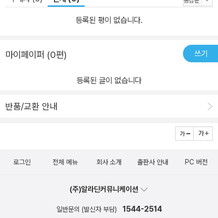
된다. 유니티의 작업 환경을 살펴보고, 프리미티브(Primitive)의 생
성과 배치, 물리 재질(Physics Material)과 리지드바디(Rigidbod
등록된 평이 없습니다.
y) 같은 컴포넌트 추가, 유니티의 기본 물리 엔진을 이용해서 패들(P
addle) 위에서 튕기는 공 만들기 등을 배울 것이다. 4장, 코딩에서는
쓰기
마이페이퍼 (0편)
앞에서 개발하던 공 튕기기 게임에 스크립팅(Scripting)을 접목하게
된다. 자세한 설명에 따라 간단한 코드를 작성해서 마우스에 따라 패
등록된 글이 없습니다
들이 움직이는 상호작용적 요소를 추가할 것이다. 4장에는 고교시절
컴퓨터 수업과는 달리 프로그래밍에 대한 재미를 배가시켜 줄 게임
반품/교환 안내
스크립팅 특별 강좌가 포함돼 있다. 5장, 게임 프로젝트 2: 로봇 리페
어(Robot Repair) 1부에서는 게임 개발에서 자칫 간과되기 쉬운,
게임의 로비라고 할 수 있는 유저 인터페이스 디자인(User Interfac
e Design)을 소개한다. 버튼, 로고, 스크린, 다이얼, 바, 슬라이더 같
로그인
전체 메뉴
회사 소개
출판사 안내
PC 버전
은 요소로 구성되는 유저 인터페이스 디자인은 플레이어가 게임에서
직접 마주하는 부분이며, 그 자체로 독립된 개발 영역이라고 할 수 있
(주)알라딘커뮤니케이션
다. 유니티 3D는 매우 충실한 GUI 시스템을 가지고 있는데, 플레이
1544-2514
일반문의 (발신자 부담)
어를 안내할 컨트롤과 기타 세세한 요소를 만들 수 있다. 이러한 인터