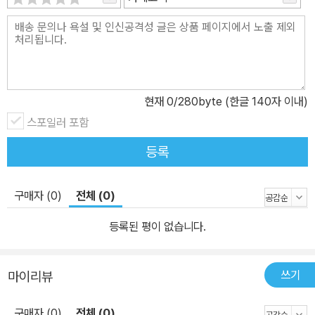
을 도와주고, 제작된 게임을 웹, PC, iOS, 위웨어(WiiWare) 같은 플
랫폼에서 구동시켜주는 게임 엔진이다. 안드로이드와 엑스박스 라이
브 아케이드에서의 구동을 위한 모듈은 현재 개발 중이다. 다중접속
온라인 게임부터 단순한 카트 레이싱 게임에 이르기까지 유니티 3D
로 만들어진 웹 브라우저 기반의 게임을 살펴봄으로써, 이 엔진의 기
현재
0
/280byte (한글 140자 이내)
능을 가늠할 것이다. 그러고 나서 직접 유니티 3D를 내려 받고 설치
스포일러 포함
한 다음에 그 안에 들어있는 섬(Island) 데모를 가지고 재미있게 놀아
볼 것이다. 2장, 유니티 3D의 무한 공간에서는 게임에서 쓰이는 스킨
등록
(Skin)과 메카닉(Mechanic)이라는 개념의 차이를 살펴볼 것이다.
웜즈(Worms)와 마리오 테니스(Mario Tennis)와 스콜치트 어쓰(S
구매자 (0)
전체 (0)
corched Earth) 같은 비디오 게임 역사 속의 사례를 통해, 복잡하고
재미있는 게임의 출발점이 되는 작고 단일한 재미 요소를 찾아낸다.
등록된 평이 없습니다.
비디오 게임의 기본 구성 요소에 주목함으로써, 게임 컨셉이라는 부
담스럽게 거대한 덩어리를 초보자가 다룰 수 있는 프로젝트로 걸러내
쓰기
마이리뷰
는 방법을 배울 것이다. 3장, 게임 프로젝트 1: 티커 테이커(Ticker T
aker) 1부에서는 처음으로 유니티 3D를 활용해 실제 게임을 만들게
구매자 (0)
전체 (0)