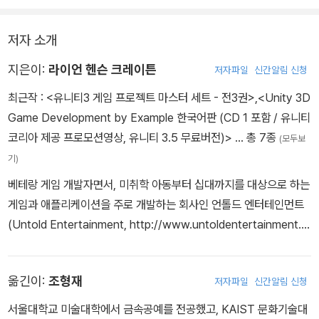
저자 소개
지은이:
라이언 헨슨 크레이튼
저자파일
신간알림 신청
최근작 :
<유니티3 게임 프로젝트 마스터 세트 - 전3권>
,
<Unity 3D
Game Development by Example 한국어판 (CD 1 포함 / 유니티
코리아 제공 프로모션영상, 유니티 3.5 무료버전)>
… 총 7종
(모두보
기)
베테랑 게임 개발자면서, 미취학 아동부터 십대까지를 대상으로 하는
게임과 애플리케이션을 주로 개발하는 회사인 언톨드 엔터테인먼트
(Untold Entertainment, http://www.untoldentertainment.c
om/blog)의 설립자다. 언톨드를 설립하기 전에는 캐나다 거대 미디
어 기업인 코러스 엔터테인먼트(Corus Entertainment)에서 선임
옮긴이:
조형재
저자파일
신간알림 신청
게임 개발자로 근무하면서, 플래시를 기반으로 YTV와 트리하우스
(Treehouse) TV의 광고용 게임과 일반 게임을 개발했다. 현재는
서울대학교 미술대학에서 금속공예를 전공했고, KAIST 문화기술대