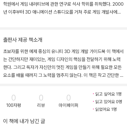
언톨드만의 독창적인 게임을 만들기 위해 개발에 전념 중이며, 업계
학원에서 게임 내러티브에 관한 연구로 석사 학위를 취득했다. 2000
에서 손꼽히는 활발하고 흥미로운 블로그를 운영하고 있다. 게임 개
년 이후부터 3D 애니메이션 스튜디오를 거쳐 주로 게임 개발사에서
발을 하지 않을 때는, 어린 두 딸과 재미있는 부인과 함께 토론토 시내
근무했다. 구체적인 약력은 개인 홈페이지(www.zorotoss.com)
에서 여가를 즐긴다.
에서 확인할 수 있다. 2014년 현재 온라인 게임 개발사에 근무하고
있다. 유니티와 관련해 경희대학교, 가천대학교, 동국대학교 창업지
출판사 제공 책소개
원단 등에서 강의를 맡았으며, 역서로는 에이콘 출판사의 『Unity 3D
초보자를 위한 예제 중심의 유니티 3D 게임 개발 가이드북 이 책에서
Game Development by Example 한국어판』, 『유니티 3D 모바
는 간단하지만 재미있는, 게임 디자인의 핵심을 전달하기 위해 노력
일 게임 아트』, 『Unity 3 Blueprint 한국어판』, 『Unity 3.x Game
한다. 그리고 독자가 자신만의 멋진 게임을 만들기 위해 필요한 모든
Development Essentials 한국어판』, 『Unity 3 Game Develop
요소를 배울 때까지 그 노력을 멈추지 않는다. 이 책은 작고 간단한 게
ment Hotshot 한국어판』, 『유니티와 iOS 모바일 게임 개발 프로젝
임 아이디어와 실제로 마무리할 수 있는 게임 프로젝트의 중요성을
트』가 있다.
강조하면서 시작된다. 진도가 나감에 따라 프로젝트의 복잡도와 난이
읽고 싶어요 1명
0
0
0
도가 점진적으로 높아진다. 이 과정에서 독자는 예제를 통해 게임 개
읽고 있어요 0명
100자평
리뷰
마이페이퍼
발의 필수 지식과 테크닉을 익히며, 유니티 3D에 대한 이해와 초보자
읽었어요 1명
에 적합한 수준의 프로그래밍을 통해 게임 업계에서의 성공을 위한
이 책에 내가 남긴 글
첫걸음을 내딛게 된다. ★ 이 책에서 다루는 내용 ★ ■ 4개의 재미