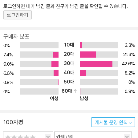
있는 게임 프로젝트. 생생히 뛰는 심장을 들고 미친 듯이 병원 복도를
로그인하면 내가 남긴 글과 친구가 남긴 글을 확인할 수 있습니다.
질주하는 게임과 차버린 연인의 복수를 다룬 게임. 그리고 약간의 작
로그인하기
업으로 순식간에 만드는 슈팅 게임 ■ 유니티 3D의 다양한 시스템을
통해 애니메이션과 물리 요소 적용 ■ 파티클 시스템을 이용해, 깨지
구매자 분포
는 유리, 스파크, 폭발 등의 효과 표현 ■ 멀티 카메라를 이용한 역동
10대
3.3%
0%
적인 배경의 합성 기법 ■ 게임의 메카닉과 스킨에 대한 개념 이해와
20대
21.3%
7.4%
성공적인 게임 개발 ★ 이 책의 특징 ★ ■ 게임 개발의 필수 노하우
30대
42.6%
9.0%
에 대한 친절하고 명쾌한 단계적 설명 ■ 배운 내용을 바로 응용할 수
40대
있는 경험을 통한 학습 ■ 지겹고 뻔한 내용의 과감한 생략 ■ 독자의
8.2%
6.6%
상상력을 자극하는 생생하고 재미있는 예제 ■ 참여를 유도하는 예제
50대
0%
0.8%
와 과제 ★ 이 책의 대상 독자 ★ 예전부터 게임 개발을 꿈꿔 왔지만
60대
0.8%
0%
여성
남성
복잡한 프로그래밍 때문에 망설였다면, 이 책은 바로 그런 사람을 위
한 것이다. 플래시, 언리얼(Unreal) 엔진, 게임 메이커 프로(Game
Maker Pro) 같은 툴을 사용했던 개발자에게는 훌륭한 유니티 입문
100자평
게시물 운영 원칙
서 역할을 할 것이다. ★ 이 책의 구성 ★ 1장, 혁신적 도구, 유니티 3
D는 유니티 3D에 대한 소개를 담고 있다. 유니티 3D는 게임을 제작
카테고리