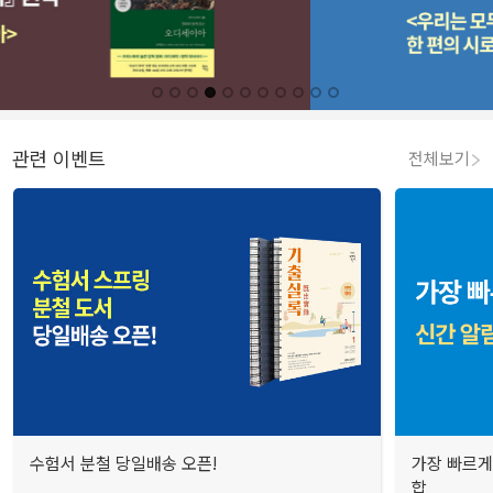
관련 이벤트
전체보기
수험서 분철 당일배송 오픈!
가장 빠르게
합