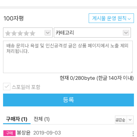
고리즘, 또는 이상 행동 감지 알고리즘이 반영된 응용 프로그램을 만
개념을 소개한다. 2장, '머신 러닝을 위한 자바 라이브러리와 플
들고자 하는 개발자의 시간과 노력을 아끼는 데 도움이 될 것으로 생
랫폼'에서는 머신 러닝을 위해 만들어진 다양한 자바 라이브러리
각한다.
100자평
와 플랫폼을 소개하며, 각 라이브러리의 주요 기능과 이들을 통해
게시물 운영 원칙
어떤 문제를 해결할 수 있는지 설명한다. 주요 라이브러리로서 W
카테고리
eka, 자바-ML, Apache Mahout, Apache Spark, deeplearn
ing4j, Mallet을 소개한다. 3장, '기본 알고리즘: 분류, 회귀분석,
클러스터링'에서는 머신 러닝 알고리즘의 핵심 수행 임무인 분류,
회귀분석, 클러스터링 알고리즘을 간단하고 이해하기 쉬운 데이
터세트를 이용해 설명한다. 4장, '앙상블을 이용한 고객 관계 예
현재
0
/280byte (한글 140자 이내)
측'에서는 실제 기업의 마케팅 데이터베이스를 활용해서 churn,
스포일러 포함
upsell, cross-sell 등 기업의 마케팅 활동에 대한 고객의 반응 행
동을 예측하는 모델을 만든다. 이번 예제는 KDD 컵 우승 해법인
등록
앙상블 기법을 이용해서 문제를 해결한다. 5장, '친밀도 분석'에
서는 연관 규칙 마이닝을 통해 동시 발생 관계를 분석한다. 고객
구매자 (1)
전체 (1)
의 구매 행동을 이해하기 위한 마켓 바스켓 분석 방법을 살펴보고
봉상윤
2019-09-03
친밀도 분석과 관련된 다른 영역의 접근 방식에 대해서도 알아본
메뉴