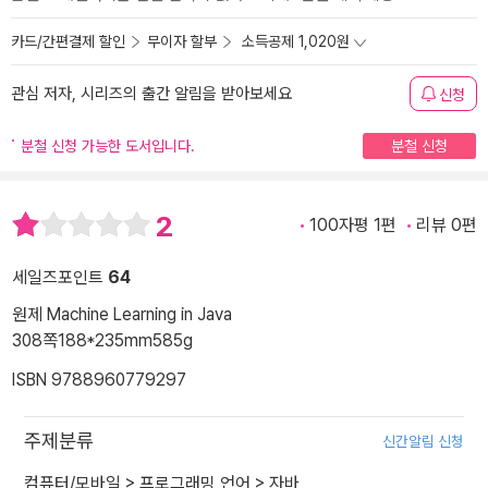
카드/간편결제 할인
무이자 할부
소득공제 1,020원
관심 저자, 시리즈의 출간 알림을 받아보세요
신청
분철 신청 가능한 도서입니다.
분철 신청
2
100자평 1편
리뷰 0편
세일즈포인트
64
원제 Machine Learning in Java
308쪽
188*235mm
585g
ISBN 9788960779297
주제분류
신간알림 신청
컴퓨터/모바일
>
프로그래밍 언어
>
자바