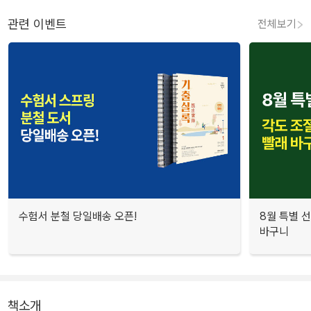
관련 이벤트
전체보기
수험서 분철 당일배송 오픈!
8월 특별 선
바구니
책소개