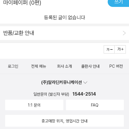
델링과 스팸 감지'에서는 텍스트 마이닝의 기본 개념에 대해 소개
쓰기
마이페이퍼 (0편)
하고 텍스트 처리 파이프라인을 통해 토픽 모델링과 문서 분류라
등록된 글이 없습니다
는 실무 문제를 해결하는 방법에 대해 알아본다. 11장, '머신 러닝
을 향한 다음 여정'에서는 모델의 배포에 대한 실용적인 조언과
반품/교환 안내
머신 러닝 학습을 위한 자료원, 온라인 강의 사이트, 컨퍼런스, 관
련 기술에 대해 소개한다.
로그인
전체 메뉴
회사 소개
출판사 안내
PC 버전
(주)알라딘커뮤니케이션
1544-2514
일반문의 (발신자 부담)
1:1 문의
FAQ
중고매장 위치, 영업시간 안내