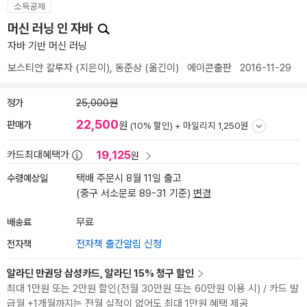
소득공제
머신 러닝 인 자바
자바 기반 머신 러닝
보스티얀 칼루자
(지은이),
동준상
(옮긴이)
에이콘출판
2016-11-29
정가
25,000원
22,500
판매가
원
(10% 할인) +
마일리지 1,250원
19,125
카드최대혜택가
원
수령예상일
택배 주문시 8월 11일 출고
(중구 서소문로 89-31 기준)
변경
배송료
무료
전자책
전자책 출간알림 신청
알라딘 만권당 삼성카드, 알라딘 15% 청구 할인
최대 1만원 또는 2만원 할인(전월 30만원 또는 60만원 이용 시) / 카드 발
급월 +1개월까지는 전월 실적이 없어도 최대 1만원 혜택 제공