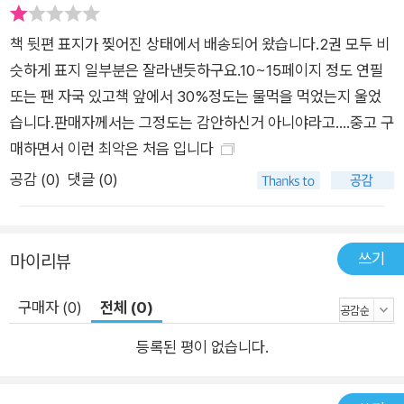
다. 6장, '아파치 마홋을 이용한 추천 엔진 구현'에서는 추천 엔진
의 원칙을 이해하기 위한 기본 개념을 설명하고, 콘텐트 기반 필
책 뒷편 표지가 찢어진 상태에서 배송되어 왔습니다.2권 모두 비
터링, 협업적 추천 알고리즘 등 아파치 마홋을 이용한 두 개의 애
슷하게 표지 일부분은 잘라낸듯하구요.10~15페이지 정도 연필
플리케이션을 만든다. 7장, '사기와 이상 행동 감지'에서는 이상
또는 팬 자국 있고책 앞에서 30%정도는 물먹을 먹었는지 울었
행동, 의심 행동 패턴 감지의 배경에 대해 설명하며, 사기에 의한
습니다.판매자께서는 그정도는 감안하신거 아니야라고....중고 구
보험 청구 행위의 감지, 웹사이트 트래픽에서의 이상 행동 감지
매하면서 이런 최악은 처음 입니다
등 두 개의 실용적인 애플리케이션 개발 방법에 대해 알아본다. 8
공감 (
0
)
댓글 (0)
장, 'Deeplearning4j를 활용한 이미지 인식'에서는 이미지 인식
과 신경망 구조에 대한 기본 지식을 설명한다. deeplearning4j
라이브러리를 이용해서 심층 학습 구조를 구현하고, 이를 통해 수
쓰기
마이리뷰
기로 작성된 숫자 인식 기법에 대해서도 알아본다. 9장, '스마트
폰 센서를 활용한 동작 인식'에서는 센서 데이터를 이용해서 패턴
구매자 (0)
전체 (0)
인식 문제를 해결한다. 동작 인식의 절차와 안드로이드 기기에서
등록된 평이 없습니다.
데이터 수집 방법, 일상적인 동작의 인식을 위한 분류 모델 구현
에 대해 알아본다. 10장, '멜릿을 이용한 텍스트 마이닝: 토픽 모