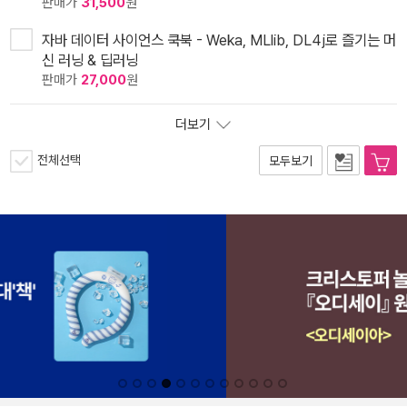
판매가
31,500
원
자바 데이터 사이언스 쿡북 - Weka, MLlib, DL4j로 즐기는 머
신 러닝 & 딥러닝
판매가
27,000
원
더보기
전체선택
모두보기