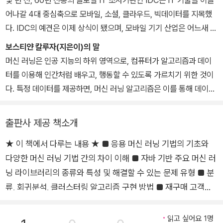
몇 년 전, 60년 전통의 글로벌 IT 조사기관인 IDC는 IT 기술을 이끌
출판사에서 데이터 과학 분야의 첫 번째 책이자, Weka를 이용한 머
수의 IT·데이터 관련 저서를 집필하고 번역서를 출간했으며, 기술을
어나갈 4대 중심축으로 모바일, 소셜, 클라우드, 빅데이터를 지목했
신 러닝 실무 활용서인 『Instant Weka How-to』를 출간했다. 그에
'설명하는 것'보다 '직접 만들어 보게 하는 것'을 교육 철학으로 삼고
다. IDC의 예견은 이제 상식이 됐으며, 모바일 기기 산업은 어느새 성
관한 좀 더 자세한 정보는 그의 웹사이트 http://bostjankaluza.ne
있다. 현재는 넥스트플랫폼(NXP)을 통해 AI 기반 산업 전환과 개인
숙기에 접어들었고, 모바일 콘텐츠와 소셜 서비스는 치열한 경쟁만을
t에서 확인하자.
보스티얀 칼루자(지은이)의 말
생산성 혁신을 연결하는 콘텐츠와 강의를 이어가고 있다. 소프트웨어
남겨두고 있다. 이러한 상황에서 다양한 스마트 기기와 클라우드 환
머신 러닝은 인공 지능의 하위 영역으로, 컴퓨터가 알고리즘과 데이
엔지니어링과 오픈 소스에 관심이 많으며, 에이콘출판에서 출간한 『A
경에서 막대하게 쏟아지는 빅데이터를 시각화하고 유용한 도구 혹은
터를 이용해 인간처럼 배우고, 행동할 수 있도록 가르치기 위한 것이
WS 공인 솔루션스 아키텍트 스터디 가이드 - 어소시에이트 4/e』(2
자원으로 활용하기 위한 시도가 거듭되고 있다. 이런 시도 가운데 국
다. 특정 데이터를 제공하면, 머신 러닝 알고리즘은 이를 통해 데이터
023), 『AWS 공인 솔루션스 아키텍트 올인원 - 어소시에이트 2/e』
내외에서 가장 두드러진 것이 바로 머신 러닝이라 할 수 있다.
의 또 다른 속성을 파악하고, 미래에 나타날 수 있는 데이터 속성을 추
(2021), 『Great Code Vol.3』(2021), 『자바 머신러닝 마스터』(20
보통의 개발 트렌드는 IT 엔지니어의 관심사지만, 머신 러닝만큼은
측할 수 있다.
출판사 제공 책소개
19)와 그 외 20여 권을 번역했다.
기업 경영자, 스타트업 창업자, 보건 행정 공무원, 정책 입안자, 대통
이 책은 자바 언어를 기반으로 주요 학습 개념과 실용적인 예제를 이
령 선거 후보에 이르기까지 높은 관심을 받고 있다. 고객의 명단이 아
★ 이 책에서 다루는 내용 ★ ■ 응용 머신 러닝 기법의 기초와
용해서 머신 러닝 알고리즘을 작성하고 구현할 수 있는 방법을 설명
닌, 고객의 행동을 분석하거나, 고객이 왜 그런 행동을 했는지 맥락을
다양한 머신 러닝 기법 간의 차이 이해 ■ 자바 기반 주요 머신 러
한다. 학습의 과정에서 머신 러닝의 주요 라이브러리인 Weka, Apac
분석하는 데 있어서 머신 러닝은 주요한 역할을 할 수 있는 단계에 접
he Mahout, Mallet 등에 대해서도 상세히 알아본다. 이 책은 특정
닝 라이브러리의 종류와 특성 및 해결할 수 있는 문제 유형 ■ 분
어들었다. 또한 이미 수년 전부터 산업계, 학계가 앞다퉈서 머신 러닝
문제 해결을 위해 어떤 라이브러리가 좋은지 살펴보며, 서로 다른 기
류, 회귀분석, 클러스터링 알고리즘 구현 방법 ■ 재구매 고객의
라이브러리를 배포하고 이를 문서화하고 있어서 매우 낮은 비용으로
술의 결과를 비교하고 평가하는 시간도 갖는다. 이 책은 러닝 모델의
예측을 통해 지속 가능한 고객 관계 전략 개발 ■ 아파치 마홋(Ap
데이터를 분석하고 차별화된 통찰력을 얻을 수 있는 환경도 만들어졌
성능 향상 기술에 대해서도 다루며, 입력 데이터의 전처리, 서로 다른
ache Mahout)을 이용한 대규모 추천 엔진 개발 ■ 머신 러닝을
읽고 싶어요 1명