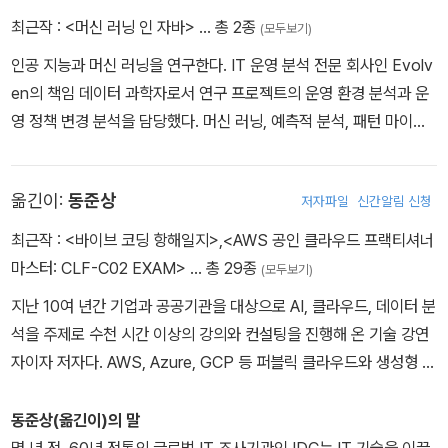
최근작 :
<머신 러닝 인 자바>
… 총 2종
(모두보기)
인공 지능과 머신 러닝을 연구한다. IT 운영 분석 전문 회사인 Evolv
en의 책임 데이터 과학자로서 연구 프로젝트의 운영 환경 분석과 운
영 정책 변경 분석을 담당했다. 머신 러닝, 예측적 분석, 패턴 마이닝,
이상 행동 감지 관련 데이터를 비즈니스 연관 정보 또는 그에 대한 행
동을 취할 수 있는 인사이트로 바꾸는 일을 한다. Evolven 이전엔,
옮긴이:
동준상
저자파일
신간알림 신청
슬로베니아의 대표 과학 연구 기관인 Jozef Stefan Institute의 인
텔리전트 시스템 부서에서 선임 연구원으로 일했고, 연관 패턴, 이상
최근작 :
<바이브 코딩 항해일지>
,
<AWS 공인 클라우드 프랙티셔너
행동 감지, 유비쿼터스 컴퓨팅, 멀티 에이전트 시스템의 연구를 이끌
마스터: CLF-C02 EXAM>
… 총 29종
(모두보기)
었다. 보스티얀은 남캘리포니아 대학교에 방문 연구자로 있는 동안,
지난 10여 년간 기업과 공공기관을 대상으로 AI, 클라우드, 데이터 분
보안 애플리케이션 맥락에서의 의심 행동, 이상 행동에 대해 연구했
석을 주제로 수천 시간 이상의 강의와 컨설팅을 진행해 온 기술 강연
다. 그는 연구를 통해 자바와 파이썬을 오랜 기간 사용해왔으며, 교단
자이자 저자다. AWS, Azure, GCP 등 퍼블릭 클라우드와 생성형 A
에서는 Weka 라이브러리에 대해 강의한다. 머신 러닝과 데이터 과학
I, LLM 기반 업무 자동화 분야를 중심으로 실무 중심 교육 과정을 기
관련 전문지에 다수의 기고문을 게재했으며, 컨퍼런스 발표 논문 작
획·운영해 왔으며, 최근에는 바이브 코딩과 AI 에이전트 설계, 마이크
동준상(옮긴이)의 말
성에 참여하고 이 분야의 특허도 다수 확보하고 있다. 2013년, 팩트
로 SaaS 개발을 주제로 한 강의와 콘텐츠 제작에 집중하고 있다. 다