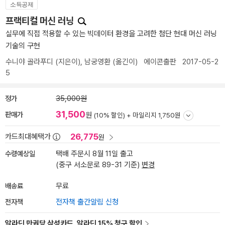
소득공제
프랙티컬 머신 러닝
실무에 직접 적용할 수 있는 빅데이터 환경을 고려한 첨단 현대 머신 러닝
기술의 구현
수니야 골라푸디
(지은이),
남궁영환
(옮긴이)
에이콘출판
2017-05-2
5
정가
35,000원
31,500
판매가
원
(10% 할인) +
마일리지 1,750원
26,775
카드최대혜택가
원
수령예상일
택배 주문시 8월 11일 출고
(중구 서소문로 89-31 기준)
변경
배송료
무료
전자책
전자책 출간알림 신청
알라딘 만권당 삼성카드, 알라딘 15% 청구 할인