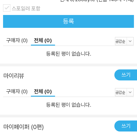
규모 데이터셋'에서는 대규모 데이터셋, 공통된 특징, 반복되는
스포일러 포함
문제,데이터 규모가 폭발적으로 증가하는 이유, 빅데이터에 대한
효과적인 접근 방법 등을 다룬다. 3장 '하둡 아키텍처와 하둡 에
등록
코시스템'에서는 핵심 프레임워크부터 하둡 에코시스템의 컴포
넌트에 이르기까지 하둡에 대한 전반적인 내용을 다룬다. 3장을
구매자 (0)
전체 (0)
끝까지 학습하고 나면 하둡을 설치하고 맵리듀스 함수를 실행시
등록된 평이 없습니다.
킬 수 있는 역량을 갖출 수 있다 또한 하둡 환경을 실행시키고 관
리하는 기법과 커맨드라인을 기반으로 사용하는 방법도 알 수 있
다. 4장, '머신 러닝 관련 툴과 라이브러리, 프레임워크'에서는 머
쓰기
마이리뷰
신 러닝을 구현할 때 어떤 종류의 오픈소스를 사용할 수 있는지
설명한다. 아울러 아파치 머하웃(Apache Mahout), 파이썬(Py
구매자 (0)
전체 (0)
thon), R, 줄리아(Julia), 아파치 스파크(Apache Spark의 MLli
등록된 평이 없습니다.
b) 같은 다양한 라이브러리,툴, 프레임워크를 설치,개발,실행시
킬 수 있는 방법도 알아본다. 하둡이라는 빅데이터 플랫폼에서 이
런 종류의 프레임워크를 어떻게 통합하는지도 다룬다. 5장, '의사
쓰기
마이페이퍼 (0편)
결정 트리 기반 학습'에서는 분류와 회귀 문제를 해결하는 방법으