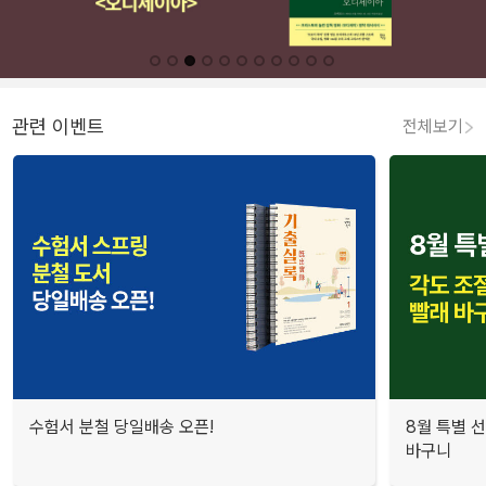
관련 이벤트
전체보기
수험서 분철 당일배송 오픈!
8월 특별 선
바구니