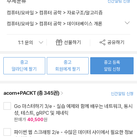
주제분류
신간알림 신청
컴퓨터/모바일
>
컴퓨터 공학
>
자료구조/알고리즘
컴퓨터/모바일
>
컴퓨터 공학
>
데이터베이스 개론
선물하기
공유하기
중고
중고
중고 등록
알라딘에 팔기
회원에게 팔기
알림 신청
acorn+PACKT (총 345권)
신간알림 신청
Go 마스터하기 3/e - 실습 예제와 함께 배우는 네트워크, 동시
성, 테스트, gRPC 및 제네릭
판매가
40,500
원
파이썬 웹 스크래핑 2/e - 수많은 데이터 사이에서 필요한 정보