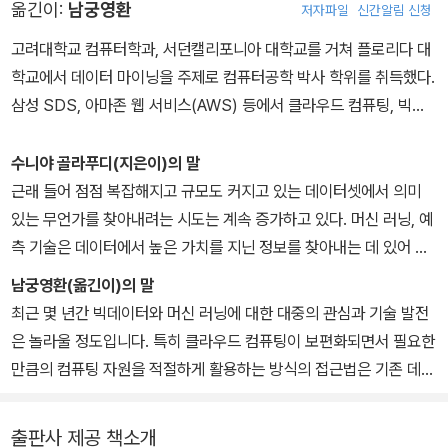
옮긴이:
남궁영환
저자파일
신간알림 신청
가 있음을 깊이 이해하고 있으며, 이에 대한 투자를 아끼지 않는다.
로벌 수준의 조직 관리를 성공적으로 수행했을 뿐만 아니라, 자바(Ja
va), 분산 아키텍처, 빅데이터 기술, 고급 분석 기술(Advanced ana
고려대학교 컴퓨터학과, 서던캘리포니아 대학교를 거쳐 플로리다 대
전 세계의 개발자들도 머신 러닝에 많은 관심과 열정을 갖고 활동하
lytics), 머신 러닝, 시맨틱 기술, 데이터 통합 솔루션 기술 등에서도
학교에서 데이터 마이닝을 주제로 컴퓨터공학 박사 학위를 취득했다.
고 있다. '학습(머신 러닝)'이라는 것은 어찌 보면 빅데이터, 통계학,
탁월한 전문성을 보였다. 현재 브로드리지의 글로벌 기술 리더십과
삼성 SDS, 아마존 웹 서비스(AWS) 등에서 클라우드 컴퓨팅, 빅데
수학, 컴퓨터 과학 같은 다양한 분야의 심도 있는 지식을 필요로 하기
혁신 포럼을 맡고 있으며, 최근 IEEE에서도 시맨틱 기술과 비즈니스
이터 플랫폼, 데이터 과학/분석과 관련된 다양한 기술 연구/개발 과제
때문에 이제 막 시작했다고 봐도 과언이 아닐 것이다. 이 책을 쓴 수닐
데이터 레이크(data lake)에 관한 공적을 인정받기도 했다. 빠른 속
를 수행하며 고객의 디지털 트랜스포메이션과 혁신을 돕고 있다.
수니야 골라푸디(지은이)의 말
라(Sunila)는 불모지였던 이 분야를 위해 많은 일을 해왔다. 그는 머
도로 발전하는 신기술을 글로벌 차원에서 어떤 기술 영역과 관련 있
근래 들어 점점 복잡해지고 규모도 커지고 있는 데이터셋에서 의미
신 러닝을 잘 발전시키는 것 외에도 대규모 계산 작업, 복잡한 데이터
는지 잘 파악하고 연결하는 탁월한 능력이 있으며, 비즈니스 면에서
있는 무언가를 찾아내려는 시도는 계속 증가하고 있다. 머신 러닝, 예
셋 처리, 빠른 응답 속도 문제 해결에 관련된 최신 기술 개발에 쉼 없
도 사안에 대한 실질적인 아키텍처 솔루션을 제시하는 전문성을 발휘
측 기술은 데이터에서 높은 가치를 지닌 정보를 찾아내는 데 있어 가
이 노력하고 있다.
하고 있다. 컴퓨터 과학 대학원 과정에서 빅데이터 웨어하우스 솔루
장 중요한 기술이 됐다. 머신 러닝은 복잡한 알고리즘을 활용해 이전
남궁영환(옮긴이)의 말
션, 그린플럼(Greenplum)에 관해 『Getting Started with Green
까지 축적한 패턴과 데이터셋의 유형을 바탕으로 좀 더 향상된 예측
최근 몇 년간 빅데이터와 머신 러닝에 대한 대중의 관심과 기술 발전
이 책의 가장 큰 목표는 데이터 과학자/데이터 분석가 모두에게 꼭 필
plum for Big Data Analytics』(Packt, 2013)라는 저서를 출간하
결과를 만들어낸다. 즉, 머신 러닝 기술은 다양한 통찰력을 데이터 간
은 놀라울 정도입니다. 특히 클라우드 컴퓨팅이 보편화되면서 필요한
요한 내용을 알기 쉽게 전달하는 것이다. 여기에 맞춰 독자들이 머신
기도 했다. 한편 인도의 전통춤에도 관심이 많아서 국내 대회, 국제 대
의 관계, 공통 패턴, 트렌드 형태로 제공하며, 이는 비즈니스를 만들
만큼의 컴퓨팅 자원을 적절하게 활용하는 방식의 접근법은 기존 데이
러닝의 기본 개념을 잘 이해하고, 실제 솔루션 개발에서도 선도적 역
회에 참가할 수준의 실력도 갖췄으며, 그림 그리기 같은 취미도 갖고
고, 향상시키는 데 있어 대단히 높은 가치를 지니고 있다.
터 분석 방식을 전면적으로 바꾸고 있다. 또한 대용량의 데이터 처리/
할을 해낼 수 있도록 풍부한 내용과 경험을 전달하고자 한다.
있다. 물론 가장 중요한 한 가정의 엄마이자 아내 역할도 훌륭하게 해
분석이나 엄청나게 복잡도가 높은 데이터도 적절한 시간 내에 분석할
내고 있다.
출판사 제공 책소개
이 책을 통해 머신 러닝의 기본 개념을 자세히 학습할 수 있기를 바란