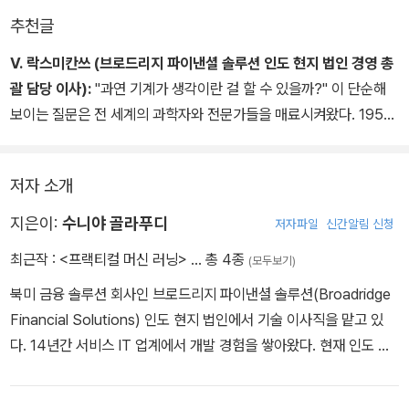
지도형 학습 기법, 비지도형 학습 기법 등 기본적인 내용 외에도 딥러
추천글
닝, 강화 학습, 앙상블 기법 등에 대한 개념 설명과 함께 이론적 배경
을 충실히 다룬다. 특히, 실제 업무에서 활용도를 높일 수 있도록 각
V. 락스미칸쓰 (브로드리지 파이낸셜 솔루션 인도 현지 법인 경영 총
장 마지막에 R, Spark, Python, Julia 등 다양한 언어를 이용한 알
괄 담당 이사):
"과연 기계가 생각이란 걸 할 수 있을까?" 이 단순해
고리즘의 구현 방안도 소개한다.
보이는 질문은 전 세계의 과학자와 전문가들을 매료시켜왔다. 1950
년대에 앨런 튜링(Alan Turing)은 "기계가 생각할 수 있을까?"라는
패러다임을 "인간이 자기 생각대로 할 수 있는 일들을 기계도 할 수
저자 소개
있을까?"로 바꿨다. 이것은 머신 러닝과 인공지능에 대한 엄청난 관
심이 생기는 계기를 마련했으며, 현재까지도 수많은 연구를 통해 놀
지은이:
수니야 골라푸디
저자파일
신간알림 신청
라운 성과들이 계속 소개되고 있다.
최근작 :
<프랙티컬 머신 러닝>
… 총 4종
(모두보기)
수많은 컴퓨팅 기술이 빠르게 발전함에 따라 이제는 컴퓨팅 단말의
북미 금융 솔루션 회사인 브로드리지 파이낸셜 솔루션(Broadridge
홍수 속에 살고 있다. 이로 인해 정보와 데이터는 감당할 수 없을 정도
Financial Solutions) 인도 현지 법인에서 기술 이사직을 맡고 있
로 넘쳐 나고, 그 결과 주된 관심사는 머신 러닝이라는 비밀스러운 영
다. 14년간 서비스 IT 업계에서 개발 경험을 쌓아왔다. 현재 인도 법
역에 점점 더 집중되고 있는 양상이다. 오늘날 수많은 기업과 조직들
인 아키텍처 센터를 리드하고 있으며, 빅데이터와 데이터 과학 부문
은 데이터에서 지식을 얻는 과정의 핵심에 머신 러닝의 진정한 가치
에서 핵심 역할을 담당 중이다. 브로드리지에서 근무하기 전에는 글