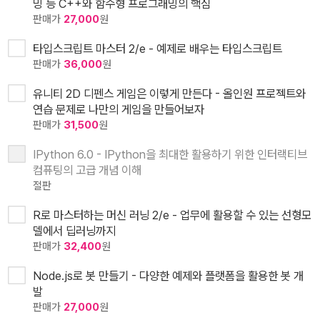
밍 등 C++와 함수형 프로그래밍의 핵심
판매가
27,000
원
타입스크립트 마스터 2/e - 예제로 배우는 타입스크립트
판매가
36,000
원
유니티 2D 디펜스 게임은 이렇게 만든다 - 올인원 프로젝트와
연습 문제로 나만의 게임을 만들어보자
판매가
31,500
원
IPython 6.0 - IPython을 최대한 활용하기 위한 인터랙티브
컴퓨팅의 고급 개념 이해
절판
R로 마스터하는 머신 러닝 2/e - 업무에 활용할 수 있는 선형모
델에서 딥러닝까지
판매가
32,400
원
Node.js로 봇 만들기 - 다양한 예제와 플랫폼을 활용한 봇 개
발
판매가
27,000
원