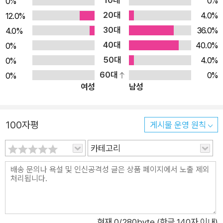
10대
0%
0%
park, Mahout, 하둡의 연동 기법 ■ 머신 러닝 기술을 실제 문제
20대
4.0%
12.0%
에 적용하기 위한 최적의 방안 ■ 딥러닝에 대한 심화 학습과 머
30대
36.0%
4.0%
신 러닝의 첨단 기술에 신경망 알고리즘 활용 방법 ■ 머신 러닝
40대
40.0%
0%
의 향후 전망과 폴리글롯 일관성, 시맨틱 데이터에 관한 심층 학
50대
4.0%
0%
습 ★ 이 책의 대상 독자 ★ 머신 러닝을 실제로 다루고 실제 애
60대
0%
0%
플리케이션도 개발하는 데이터 과학자를 위한 책이다. 머신 러닝
여성
남성
과 예측 분석(predictive analytics)의 기본 개념부터 향후 빅데
이터의 혁명을 리드할 최신 기술에 이르기까지 빅데이터 관련 분
100자평
야의 모든 것을 다룬다. 따라서 빅데이터 관련 업무를 맡고 있는
게시물 운영 원칙
모든 사람에게 이 책이 꼭 필요할 것임을 확신한다. 아울러 파이
카테고리
썬이나 R과 같은 프로그래밍 지식과 수학에 대한 지식이 있으면
훨씬 유리할 수 있다. ★ 이 책의 구성 ★ 1장, '머신 러닝의 소
개'에서는 머신 러닝의 기본 개념과 머신 러닝의 의미에 대해 전
반적으로 알아본다. 머신 러닝을 알기 쉽게 정의하고, 머신 러닝
분야에서 사용되는 전문 용어를 소개한다. 2장, '머신 러닝과 대
현재
0
/280byte (한글 140자 이내)