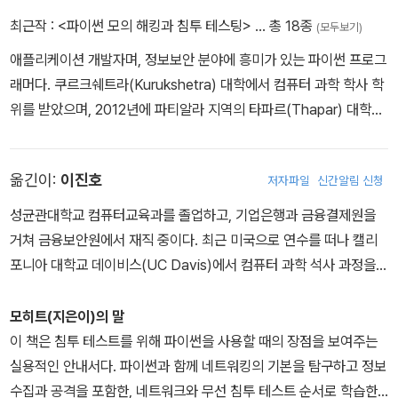
최근작 :
<파이썬 모의 해킹과 침투 테스팅>
… 총 18종
(모두보기)
애플리케이션 개발자며, 정보보안 분야에 흥미가 있는 파이썬 프로그
래머다. 쿠르크쉐트라(Kurukshetra) 대학에서 컴퓨터 과학 학사 학
위를 받았으며, 2012년에 파티알라 지역의 타파르(Thapar) 대학에
서 컴퓨터 과학 석사 학위를 받았다. 「세션 하이재킹(session hijack
ing)」 논문과 연구 논문인 「COMPARATIVE ANALYSIS OF SES
옮긴이:
이진호
저자파일
신간알림 신청
SION HIJACKING ON DIFFERENT OPERATING SYSTEM
S」를 마닌더 싱(Maninder Singh) 박사의 지도 아래 작성했다. CC
성균관대학교 컴퓨터교육과를 졸업하고, 기업은행과 금융결제원을
NA를 취득했으며, EC-Council의 Certified Ethical Hacking 과
거쳐 금융보안원에서 재직 중이다. 최근 미국으로 연수를 떠나 캘리
정을 받고 CEH 자격증도 취득했다. 그리고 「eForensic」잡지 2013
포니아 대학교 데이비스(UC Davis)에서 컴퓨터 과학 석사 과정을
년 12월호에 'how to disable or change webserver signatur
수료했다. 사이버 보안 분야뿐만 아니라 다른 사람들에게 지식을 전
e'를 기고했다. 무선 해킹과 관련된 또 다른 기고문인 'Beware: Its
달하는 일에도 관심이 많아 다양한 책을 번역하고 있다. 지금까지 에
모히트(지은이)의 말
Easy to Launch a Wireless Deauthentication Attack! in Op
이콘출판사에서 『실전 버그 바운티』(2021), 『AWS 침투 테스트』(2
이 책은 침투 테스트를 위해 파이썬을 사용할 때의 장점을 보여주는
en Source For You'는 2014년 7월에 작성했다. 저자는 또한 EC
020), 『금융 사이버 보안 리스크 관리』(2019) 등 총 8권의 책을 번
실용적인 안내서다. 파이썬과 함께 네트워킹의 기본을 탐구하고 정보
SA(certified Certified Security Analyst) 자격을 갖고 있다. IB
역했다. 자세한 소개는 링크드인(https://www.linkedin.com/in/p
수집과 공격을 포함한, 네트워크와 무선 침투 테스트 순서로 학습한