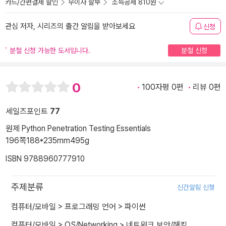
카드/간편결제 할인
무이자 할부
소득공제 810원
관심 저자, 시리즈의 출간 알림을 받아보세요
신청
분철 신청 가능한 도서입니다.
분철 신청
0
100자평 0편
리뷰 0편
세일즈포인트
77
원제 Python Penetration Testing Essentials
196쪽
188*235mm
495g
ISBN 9788960777910
주제분류
신간알림 신청
컴퓨터/모바일
>
프로그래밍 언어
>
파이썬
컴퓨터/모바일
>
OS/Networking
>
네트워크 보안/해킹