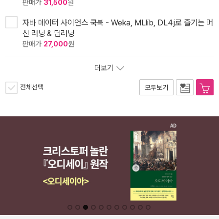
판매가
31,500
원
자바 데이터 사이언스 쿡북 - Weka, MLlib, DL4j로 즐기는 머
신 러닝 & 딥러닝
판매가
27,000
원
더보기
전체선택
모두보기