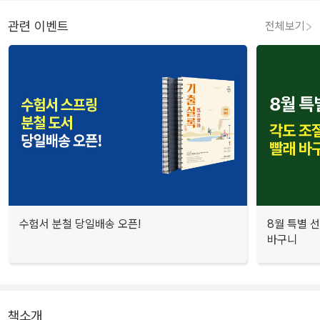
관련 이벤트
전체보기
수험서 분철 당일배송 오픈!
8월 특별 선
바구니
책소개