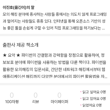
M 인도에서 2년의 경력을 쌓았고, CEH의 전문 강사이며, CODEC
ub-ezno/)에서 확인할 수 있다.
다. 그다음 애플리케이션 계층 해킹을 철저하게 조사하고, 웹사이트
이진호(옮긴이)의 말
네트워크의 파이썬 프리랜서이기도 하다. 이외에도 레드햇과 CentO
의 정보 수집부터 시작하여 파라미터 조작(parameter tampering),
모의 해킹 분야에 종사하는 사람들 중에서는 의도치 않게 프로그래밍
S 리눅스에 대해 잘 알고 있으며, 레드햇 리눅스 사용 경험이 풍부하
DDOS, XSS, SQL 인젝션과 같은 궁극적으로 웹 사이트 해킹과 관
과 멀어지는 사람들도 종종 있다. 인터넷을 통해 오픈소스 기반의 성
다.
련된 개념을 알아본다.
능 좋은 툴을 손쉽게 구할 수 있어 직접 프로그래밍을 하기보다는 자
동화 툴을 구하는 것이 더 편리하기 때문이다. 또, 칼리 리눅스(Kali L
inux)와 같이 모의 해킹을 위해 오픈소스 기반의 툴을 모아놓은 리눅
출판사 제공 책소개
스의 등장으로, 더욱 간편하게 자동화 툴을 사용할 수 있게 되었다.
★ 요약 ★ 파이썬의 간결함과 강력함을 장점으로 활용하여, 정
보보호 분야에 파이썬을 사용하는 방법을 다룬 책이다. 파이썬을
하지만 모의 해킹을 할 때, 이러한 자동화 툴들을 활용할 경우 아쉽게
도 원하는 결과를 얻지 못하는 경우가 종종 있다. 이렇게 2%가 아쉬
활용한 모의해킹의 입문서로, 간단한 네트워크 해킹에서부터 웹
운 상황에서 간단한 프로그램을 직접 작성하여 원하는 결과를 얻으려
애플리케이션 해킹까지 다양한 분야에서의 파이썬 활용법을 자
고 할 때 파이썬이 제격이다. 파이썬은 간결하고 직관적이며, 강력한
세하게 설명하며, 별도로 실습해볼 수 있는 예제 코드도 제공한
기능을 제공하기 때문에 모의 해킹 분야에서 사용할 프로그래밍 언어
다. 모의해킹 업무를 하면서 파이썬을 활용해보려는 화이트 해커
읽고 싶어요 0명
0
0
0
로 각광을 받고 있다. 실제로 sqlmap과 같이 다수의 유명한 오픈소
혹은 해킹을 방지하기 위한 윤리적 해킹 입문자에게 훌륭한 안내
읽고 있어요 0명
100자평
리뷰
마이페이퍼
스 툴들이 파이썬으로 개발되었다.
서가 될 것이다 ★ 이 책에서 다루는 내용 ★ ■ 네트워크로 전송
읽었어요 0명