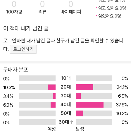
읽고 싶어요 1명
0
0
0
제로 10명 이상의 직원이 있는 기업에서 클라우드만 사용하는 경우
105개의 Windows Server 2016 핵심 예제로 구성돼 있다. 이전
로운 기능을 업무에 도입하는 방법뿐 아니라 Active Directory,
읽고 있어요 0명
는 만나보지 못했다. 대부분 로컬사용자 계정 인증이나 DHCP, 인쇄
100자평
리뷰
마이페이퍼
버전의 Windows 서버에서 수행한 핵심 인프라 작업을 Windows
DNS, DHCP, 인증 서비스와 같은 Microsoft 네트워크 기능을
읽었어요 0명
서비스, 로컬 파일 서버 등을 관리하는 데 적어도 한 대 이상의 온프레
Server 2016에서 처리하는 방법부터 Windows Server 2016에
구현하는 방법에 대해서도 학습한다. ★ 이 책에서 다루는 내용
미스 서버를 사용한다. 또한 기업들은 보안 문제 때문에 클라우드로
이 책에 내가 남긴 글
서 일반적인 역할과 서비스를 향상시키는 새로운 기능을 업무에 도입
★ ■ 성공적인 Windows 네트워크를 위한 인프라 구축 ■ 새
옮겨가고 싶어 하지 않는다. 물론 페더레이션과 같은 것을 사용해 일
하는 방법을 다룬다. 그뿐만 아니라 Active Directory, DNS, DHC
로그인하면 내가 남긴 글과 친구가 남긴 글을 확인할 수 있습니
서버 2016 인터페이스를 효율적으로 다루기 ■ Windows 서버
부 데이터와 사용자 계정을 클라우드로 보낼 수는 있다. 그러나 민감
P, 인증 서비스와 같은 마이크로소프트 네트워크 기능을 구현하는 방
다.
환경에 견고한 네트워킹 및 보안 경험 적용 ■ 나만의 PKI를 설
로그인하기
하거나 기밀인 기업 데이터는 어떨까? 클라우드에 데이터가 있다면
법에 대해서도 친절하게 설명하고 있다. Windows Server 2016에
계하고 바로 인증서 발급하기 ■ 새로운 Nano Server 기능 살
데이터를 소유하지 않은 걸까? 데이터의 보안과 존속을 어떻게 보장
관한 참고 도서를 찾는 이들에게 도움 될 책이다.
펴보기 ■ 서버와 Hyper-V에서 중첩 가상화 활성화 ■ DirectA
할 수 있을까? 여러분은 이를 보장할 수 없다. 이것만으로도 나와 대
구매자 분포
ccess를 포함한 Microsoft만의 원격 접속 기술로 원격 노트북
화를 나눈 사람들은 자신의 정보를 클라우드로 모두 옮기는 것을 중
10대
0%
0%
을 회사 네트워크에 다시 연결하기 ■ 원격 데스크톱 서비스 설정
단한다.
20대
24.1%
10.3%
을 통해 데이터 및 애플리케이션 접속 가능 중심 지점 제공하기
Windows Server 플랫폼에 대한 지식을 쌓는 것이 여전히 중요한
30대
6.9%
3.4%
■ 최적의 그룹 정책 구성 ■ PowerShell 5.0 스크립트를 통한
두 번째 이유는, 모든 것을 클라우드로 옮기겠다고 결정한 후에도 클
40대
37.9%
6.9%
업무 자동화 ★ 이 책의 대상 독자 ★ 이 책은 Windows Server
라우드에서 실행되는 서버 플랫폼에 로그인하고 관리해야 한다는 점
50대
10.3%
0%
2012 R2 또는 그 이전 버전을 경험한 적이 있거나 Windows S
이다. 클라우드 서비스에 Azure를 사용하는 경우, Server 2016이
60대
0%
0%
클라우드에 있더라도 환경 관리를 위해 Windows Server 2016 인
erver를 처음 접하는 시스템 관리자와 IT 전문가를 위한 책이다.
여성
남성