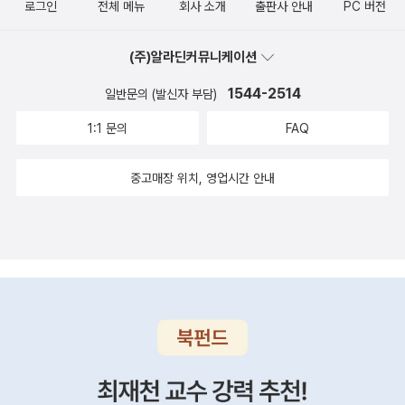
로그인
전체 메뉴
회사 소개
출판사 안내
PC 버전
를 다룬다. Windows에 포함된 도구를 사용해 시스템 성능 모니
터링과 IP 주소 관리에서 데이터를 백업하고 복원에 이르기까지
(주)알라딘커뮤니케이션
다양한 예제를 통해 모니터링과 백업에 관련된 유용한 작업을 살
펴본다. 9장, '그룹 정책'에서는 Windows Server 2016에서 제
1544-2514
일반문의 (발신자 부담)
공하는 Active Directory 내에 포함된 강력하고 광범위한 영향
1:1 문의
FAQ
을 끼치는 관리 능력을 설명한다. 10장, '파일 서비스와 데이터 제
어'에서는 Windows Server에서 데이터를 관리할 수 있는 덜
중고매장 위치, 영업시간 안내
알려진 몇 가지 방법과 단계별 예제를 제공한다. DFSR, iSCSI,
Server 2016 클라우드 폴더와 같은 기술을 다룬다. 새로운 저장
소 공간 다이렉트와 저장소 복제에 관해서도 설명한다. 11장, '나
노 서버와 서버 코어'에서는 서버를 다이어트 시킨다. 대부분 모
든 서버를 완전한 GUI가 포함된 상태로 배포하지만, 좀 더 효율
적이고 더 안전하게 헤드리스 인터페이스를 사용하는 경우가 종
종 있다. 이 기능을 환경에 적용할 수 있는 부분을 살펴본다. 12
장, 'Hyper-V'에서는 가상화 인프라의 백엔드 인터페이스를 살