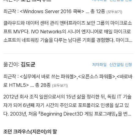
최근작 :
<Windows Server 2016 쿡북>
… 총 12종
(모두보기)
클라우드와 데이터 센터 관리 엔터프라이즈 보안 그룹의 마이크로소
프트 MVP다. IVO Networks의 시니어 엔지니어로 매일 마이크로
소프트의 네트워킹 기술을 다루는 남다른 기회를 경험했다. 마이크로
소프트 DirectAccess를 전문적으로 다루며, 유일무이한 DirectAc
cess에 대한 책을 쓰기도 했다. 『Windows Server 2012 R2 Admi
옮긴이:
김도균
저자파일
신간알림 신청
nistrator Cookbook』(Packt, 2015)에 이어 『Windows Server
2016 쿡북』 (에이콘, 2018)을 썼다. 여러 나라의 기업을 위해 Direc
최근작 :
<실무에서 바로 쓰는 파워셸>
,
<오픈소스 파워툴>
,
<바로바
tAccess와 VPN 솔루션을 계획하고 디자인해 적용하는 일에 주로
로 HTML5>
… 총 28종
(모두보기)
시간을 보낸다. MCP와 MCTS, MCSA, MCITP Entrerprise Ad
2012년 회사 조직 일원으로서의 15년 삶을 정리한 뒤, 독립 IT 기술
ministrator 자격증을 취득하는 등 끊임없는 학습을 이어가고 있다.
자가 되어 6년째 자기 시간의 주인으로 포트폴리오 인생을 살고 있
주로 마이크로소프트 테크넷(TechNet) 포럼에서 DirectAccess
다. 2003년, 처음 『Beginning Direct3D 게임 프로그래밍』을 번역
커뮤니티를 지원하는 데 힘쓰고 있다. 기후 변화가 잦은 미시간주에
한 이후로 지금까지 30여 권의 책을 번역했다. 에이콘출판사에서 출
서 살고 있다.
간한 『Azure와 도커를 활용한 마이크로서비스 구현』(2017) , 『Ess
조던 크라우스(지은이)의 말