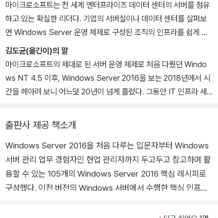
ential C# 6.0 한국어판』(2016), 『Essential C# 5.0 한국어판』(2
마이크로소프트는 전 세계 엔터프라이즈 데이터 센터의 서버를 점유
014), 『처음 배우는 C#』(2015), 『MOS 2013 Microsoft Power
하고 있는 확실한 리더다. 기업의 서버실이나 데이터 센터를 살펴보
Point』(2015), 『MOS 2013 Microsoft Word Expert』(2015),
면 Windows Server 운영 체제로 구성된 조직의 인프라를 쉽게 찾
『The C# Programming Language (Fourth Edition) 한국어판』
을 수 있다. 마이크로소프트는 20년 이상 Windows Server에 의존
김도균(옮긴이)의 말
(2012) , 『윈도우 7 완벽 가이드』(2010)를 번역했다. 개발자를 위한
해왔으며, 하나의 설치 디스크로 이런 수많은 기능을 제공하는 것은
마이크로소프트의 제대로 된 서버 운영 체제로 처음 다뤘던 Windo
IT 매거진 [마이크로소프트웨어]에 오랫동안 기술자와 삶에 관해 칼
사실 어디서도 찾기 힘들다. Windows Server 2016은 이전 버전의
ws NT 4.5 이후, Windows Server 2016을 보는 2018년에서 시
럼을 써오고 있으며, 『나홀로 개발자를 위한 안드로이드 프로그래밍
Windows Server에서 제공했던 핵심 기능을 제공하는데, 더 우수
간을 헤아려 보니 어느덧 20년이 넘게 흘렀다. 그동안 IT 인프라 세
의 모든 것』(2013)을 비롯해 여러 권의 저서에 참여했다. 17년 차 마
하고 효율적이다. 특히 Server 2016에서 네트워크 트래픽과 데이터
상은 클라우드로 재편됐지만 여전히 기업의 인프라 환경은 온프레미
이크로소프트의 공인 강사(MCT)이며, 마이크로소프트 MVP를 6회
를 더 효율적이고 안전하게 처리하는 새로운 방법을 제공한다.
스다. 2016~2017년이 Windows Server 2012 R2의 본격적인 도
출판사 제공 책소개
수상했다. 마이크로소프트 기술 교육 전문 기업인 LearningWay의
우리는 Windows Server 2016에 관련해 여러 가지 궁금증이 섞인
입과 활용의 시기였다면, 2018년은 기업에서 수많은 Windows 서
대표 강사로 활동하고 있고, 독립 IT 기술자의 저술?번역.강연 상호
다음과 같은 얘기를 듣곤 한다. "클라우드에 관해 많은 얘기를 들었어
Windows Server 2016을 처음 다루는 입문자부터 Windows
버에 운영체제로 Windows Server 2016을 탑재하는 해가 될 것이
부조 네트워크인 GoDev(www.godev.kr)에서 해적들을 이끌고 있
요. 모두가 클라우드로 옮겨가고 있지 않아요? 클라우드로 간다면 회
서버 관리 업무 경험자인 현업 관리자까지 두고두고 참고하며 활
다.
는 선장이다.
사에 Windows Server 2016이 굳이 필요한 이유가 있을까요?" 이
아직 Windows Server 2016을 다룬 도서를 찾아보기 힘든 시점에
용할 수 있는 105개의 Windows Server 2016 핵심 레시피로
질문에는 두 가지 다른 방법으로 답할 수 있으며, 두 방법 모두 최신
Windows Server 2016을 처음 다루는 관리자부터 현업에서 Wind
구성했다. 이전 버전의 Windows 서버에서 수행한 핵심 인프라
Windows Server 버전을 알고 이해하는 데 큰 이점을 제공한다. 먼
ows 서버의 관리 업무를 담당하는 관리자에 이르기까지 두고두고
작업을 Windows Server 2016에서 처리하는 방법부터 Windo
저, 많은 기업은 자사의 모든 장비를 클라우드로 이전하지 않는다. 실
참고하며 활용할 수 있는 책이 나오게 돼 다행이라 생각한다. 이 책은
ws Server 2016에서 일반적인 역할과 서비스를 향상시키는 새