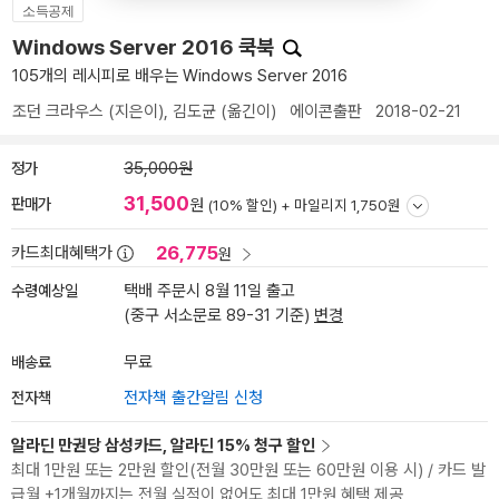
소득공제
Windows Server 2016 쿡북
105개의 레시피로 배우는 Windows Server 2016
조던 크라우스
(지은이),
김도균
(옮긴이)
에이콘출판
2018-02-21
정가
35,000원
31,500
판매가
원
(10% 할인) +
마일리지 1,750원
26,775
카드최대혜택가
원
수령예상일
택배 주문시 8월 11일 출고
(중구 서소문로 89-31 기준)
변경
배송료
무료
전자책
전자책 출간알림 신청
알라딘 만권당 삼성카드, 알라딘 15% 청구 할인
최대 1만원 또는 2만원 할인(전월 30만원 또는 60만원 이용 시) / 카드 발
급월 +1개월까지는 전월 실적이 없어도 최대 1만원 혜택 제공