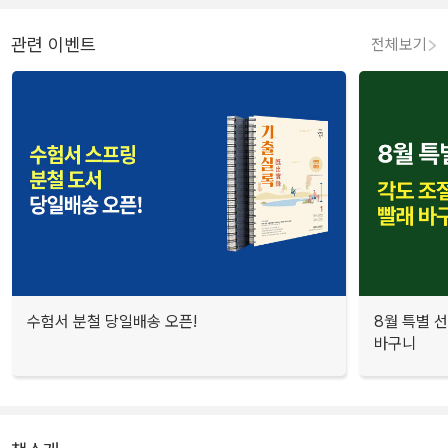
관련 이벤트
전체보기
수험서 분철 당일배송 오픈!
8월 특별 선
바구니