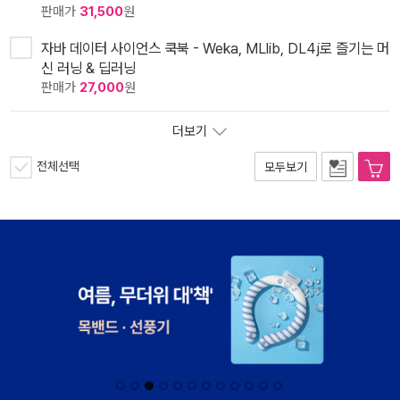
판매가
31,500
원
자바 데이터 사이언스 쿡북 - Weka, MLlib, DL4j로 즐기는 머
신 러닝 & 딥러닝
판매가
27,000
원
더보기
전체선택
모두보기