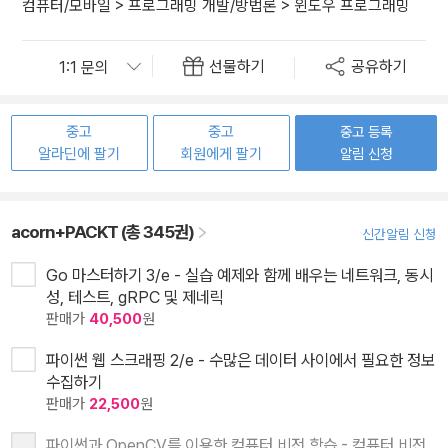
컴퓨터/모바일
>
프로그래밍 개발/방법론
>
윈도우 프로그래밍
선물하기
공유하기
중고
중고
중고 등록
알라딘에 팔기
회원에게 팔기
알림 신청
acorn+PACKT (총 345권)
신간알림 신청
Go 마스터하기 3/e - 실습 예제와 함께 배우는 네트워크, 동시
성, 테스트, gRPC 및 제네릭
판매가
40,500
원
파이썬 웹 스크래핑 2/e - 수많은 데이터 사이에서 필요한 정보
수집하기
판매가
22,500
원
파이썬과 OpenCV를 이용한 컴퓨터 비전 학습 - 컴퓨터 비전