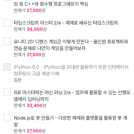
밍 등 C++와 함수형 프로그래밍의 핵심
판매가
27,000
원
타입스크립트 마스터 2/e - 예제로 배우는 타입스크립트
판매가
36,000
원
유니티 2D 디펜스 게임은 이렇게 만든다 - 올인원 프로젝트와
연습 문제로 나만의 게임을 만들어보자
판매가
31,500
원
IPython 6.0 - IPython을 최대한 활용하기 위한 인터랙티브
컴퓨팅의 고급 개념 이해
절판
R로 마스터하는 머신 러닝 2/e - 업무에 활용할 수 있는 선형모
델에서 딥러닝까지
판매가
32,400
원
Node.js로 봇 만들기 - 다양한 예제와 플랫폼을 활용한 봇 개
발
판매가
27,000
원