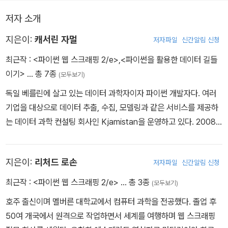
저자 소개
지은이:
캐서린 자멀
저자파일
신간알림 신청
최근작 :
<파이썬 웹 스크래핑 2/e>
,
<파이썬을 활용한 데이터 길들
이기>
… 총 7종
(모두보기)
독일 베를린에 살고 있는 데이터 과학자이자 파이썬 개발자다. 여러
기업을 대상으로 데이터 추출, 수집, 모델링과 같은 서비스를 제공하
는 데이터 과학 컨설팅 회사인 Kjamistan을 운영하고 있다. 2008
년부터 파이썬으로 프로그램을 개발하고 있으며, 2010년부터 파이
썬으로 웹을 스크래핑하기 시작했다. 데이터 분석과 머신 러닝을 하
지은이:
리처드 로손
저자파일
신간알림 신청
기 위해 웹 스크래핑을 활용하는 다양한 회사에서 일한 적이 있다. 웹
을 스크래핑하지 않을 때는 트위터(@kjam) 또는 블로그(https://bl
최근작 :
<파이썬 웹 스크래핑 2/e>
… 총 3종
(모두보기)
og.kjamistan.com)를 통해 자신의 생각과 활동을 작성하고 있다.
호주 출신이며 멜버른 대학교에서 컴퓨터 과학을 전공했다. 졸업 후
50여 개국에서 원격으로 작업하면서 세계를 여행하며 웹 스크래핑