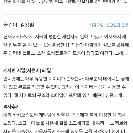
전문 회사를 세웠다. 유창한 에스페란토 연설자로 만다린어와 한국어
로 회화가 가능하며, 오픈 소스 소프트웨어 기여와 번역에 적극적이
다. 현재 옥스포드 대학에서 대학원 과정을 공부하고 있으며 여가 시
옮긴이:
김용환
저자파일
신간알림 신청
간에는 자율 비행 드론 개발을 즐긴다. 링크드인(https://www.link
edin.com/in/richardpenman)에서 이력을 확인할 수 있다.
현재 카카오에서 지극히 평범한 개발자로 일하고 있다. 이제까지 개
발 업무를 할 수 있는 것은 훌륭한 IT 책들과 아낌없이 정보를 공유해
준 인터넷 블로그, 스택 오버플로우의 도움이 컸다고 여긴다. 그래서
자신은 물론, 누군가에게 도움이 될 수 있을 것이라는 믿음으로 책의
번역을 시작했다. 네이버와 카카오에서 일하면서 외국의 개발 사례를
캐서린 자멀(지은이)의 말
소개하는 즐거움이 크다. 현재 카카오사의 커머스 개발부서에서 코틀
인터넷에는 매우 유용한 데이터가 존재한다. 대부분의 데이터는 공개
린 기반 Spark/파이썬 기반 Airflow/SpringWebApp을 사용해 DB
돼 있고 무료로 접근할 수 있다. 그러나 이 데이터는 쉽게 사용할 수
덤프샷 등 데이터 엔지니어링 및 빅데이터 기반 정산 도메인 개발/운
없다. 웹 사이트의 구조와 스타일에 포함돼 있기 때문에 신중하게 추
영 업무를 수행하고 있다. 주요 번역서로는 에이콘출판사에서 출간한
출해야 한다.
역자후기
『Redis 핵심정리』(2016), 『빅데이터 분석을 위한 스칼라와 스파크』
웹 스크래핑은 온라인에서 사용할 수 있는 풍부한 정보를 수집한 후
내가 카카오스토리 개발팀에 일할 때 스크래퍼 툴에 이상한 매력을
(2018), 『앤서블 시작과 실행』(2019) 등이 있다. 좋은 책이 인생을
정보를 이해하는 수단으로 점점 더 유용해지고 있다.
느꼈다. 스크래퍼 툴을 사용해 웹을 스크래핑할 때 특정 태그 정보와
풍요롭게 하는 데 도움을 준다고 믿고 있으며, 심리학, 철학, 역사 관
이 책은 파이썬 3.7의 최신 기능을 사용해 웹 사이트에서 데이터를
사진을 추출해서 사용자들이 스크랩 정보를 글을 작성하기 전에 미리