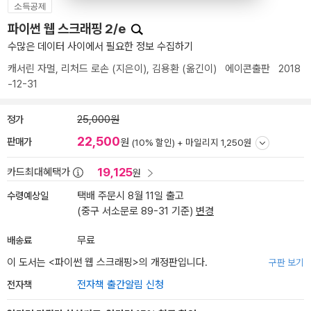
소득공제
파이썬 웹 스크래핑 2/e
수많은 데이터 사이에서 필요한 정보 수집하기
캐서린 자멀
,
리처드 로손
(지은이),
김용환
(옮긴이)
에이콘출판
2018
-12-31
정가
25,000원
22,500
판매가
원
(10% 할인) +
마일리지 1,250원
19,125
카드최대혜택가
원
수령예상일
택배 주문시 8월 11일 출고
(중구 서소문로 89-31 기준)
변경
배송료
무료
이 도서는 <
파이썬 웹 스크래핑
>의 개정판입니다.
구판 보기
전자책
전자책 출간알림 신청