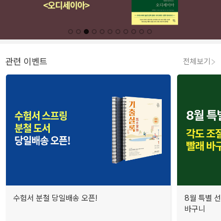
관련 이벤트
전체보기
수험서 분철 당일배송 오픈!
8월 특별 선
바구니