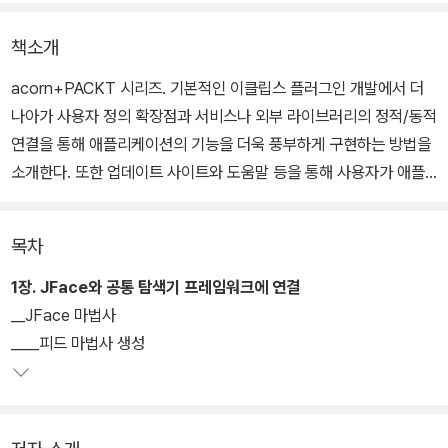
책소개
acorn+PACKT 시리즈. 기본적인 이클립스 플러그인 개발에서 더
나아가 사용자 정의 확장점과 서비스나 외부 라이브러리의 정적/동적
연결을 통해 애플리케이션의 기능을 더욱 풍부하게 구현하는 방법을
소개한다. 또한 업데이트 사이트와 도움말 등을 통해 사용자가 애플
리케이션을 편리하게 사용하도록 지원하는 기능을 제공하는 방법도
다룬다. 이 책을 통해 플러그인 개발 경험이 있는 개발자는 자신의 애
목차
플리케이션을 더욱 화려하게 만들 수 있는 팁을 얻게 될 것이다.
1장. JFace와 공통 탐색기 프레임워크에 연결
다른 플러그인이 기능을 기여할 수 있는 사용자 정의 확장점 생성, 선
__JFace 마법사
언적 서비스(Declarative Services)와 블루프린트(Blueprint)를
____피드 마법사 생성
사용해서 동적으로 OSGi에 기여, 중첩된 콘텐츠를 제공해서 공통 탐
색기 프레임워크(Common Navigator Framework) 확장, 내장된
Gogo 셸의 확장을 위한 커맨드 작성, 플러그인에 네이티브 코드를