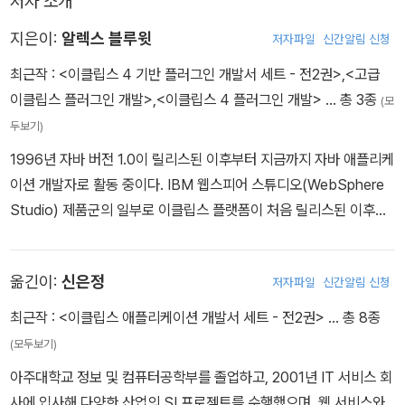
저자 소개
기여하기 위한 프래그먼트 사용 등을 다룬다.
지은이:
알렉스 블루윗
저자파일
신간알림 신청
최근작 :
<이클립스 4 기반 플러그인 개발서 세트 - 전2권>
,
<고급
이클립스 플러그인 개발>
,
<이클립스 4 플러그인 개발>
… 총 3종
(모
두보기)
1996년 자바 버전 1.0이 릴리스된 이후부터 지금까지 자바 애플리케
이션 개발자로 활동 중이다. IBM 웹스피어 스튜디오(WebSphere
Studio) 제품군의 일부로 이클립스 플랫폼이 처음 릴리스된 이후부
터 이클립스 플랫폼을 사용해왔으며, 디자인 패턴의 자동 검증에 대
한 자신의 박사 논문에서 비주얼에이지 포 자바(VisualAge for Jav
옮긴이:
신은정
저자파일
신간알림 신청
a)의 몇 가지 플러그인을 웹스피어 스튜디오/이클립스로 마이그레이
션하기도 했다. 맥 OS X용 이클립스 2.1을 릴리스할 때는 테스터로
최근작 :
<이클립스 애플리케이션 개발서 세트 - 전2권>
… 총 8종
서 오픈소스 커뮤니티에 참여했으며, 이후 이클립스존(EclipseZon
(모두보기)
e) 편집자로 활동했다. 2007년 이클립스 앰버서더(Eclipse Amba
아주대학교 정보 및 컴퓨터공학부를 졸업하고, 2001년 IT 서비스 회
ssador)의 결승 진출자이기도 하다. 최근에는 제너릭 자바(generic
사에 입사해 다양한 산업의 SI 프로젝트를 수행했으며, 웹 서비스와