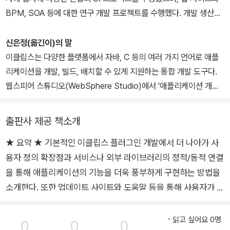
Java)를 다루는 InfoQ에 이클립스와 OSGi를 주제로 한 기고문을
BPM, SOA 등에 대한 연구 개발 프로젝트를 수행했다. 개발 생산성
실었다. 2011 OSGi 커뮤니티 행사에서 OSGi의 과거와 현재, 미래
향상을 위한 이클립스 기반 개발 도구와 스프링 기반 엔터프라이즈
를 주제로 기조 연설을 했다. InfoQ 홈페이지에는 이클립스 플랫폼
프레임워크를 자바 기반으로 개발했으며, 클라우드에도 관심이 많아
신은정(옮긴이)의 말
의 릴리스 소식과 이클립스 프로젝트에 대한 보도뿐만 아니라 이클립
한국정보화진흥원의 클라우드 관련 연구 과제와 OAuth 지침서 작성
이클립스는 다양한 플랫폼에서 자바, C 등의 여러 가지 언어로 애플
스 프로젝트 리더의 비디오 인터뷰도 있다. 이런 공로를 인정받아 알
에도 참여했다. 이런 경험이 기반이 되어 93회 정보관리기술사에 합
리케이션을 개발, 빌드, 배치할 수 있게 지원하는 통합 개발 도구다.
렉스는 2012년 이클립스 최고 기여자 시상식(Eclipse Top Contri
격했고, 현재는 통신업체에서 소프트웨어 거버넌스 업무를 수행하고
웹스피어 스튜디오(WebSphere Studio)에서 '애플리케이션 개발
butor 2012 award)에서 상을 받았다 현재 런던의 투자 은행에서
있다. 에이콘출판사에서 출간한 『(개정판) 이클립스 RCP』(2012),
자(Application Developer)'라는 멀티 플랫폼을 지원하는 IBM의
근무 중이며, 밴들렘 리미티드(Bandlem Limited)를 통해 앱스토어
『이클립스 4 플러그인 개발』(2013), 『이클립스 Juno 따라잡기』(2
통합 개발 환경을 오픈소스 소프트웨어로 공개하면서 이클립스는 시
에 많은 앱을 등록하기도 했다. 블로그(http://alblue.bandlem.co
출판사 제공 책소개
014), 『고급 이클립스 플러그인 개발』(2015)을 번역했다.
작됐다.
m)와 트위터 계정(@alblue)에 정기적으로 글을 기고하고 있으며,
★ 요약 ★ 기본적인 이클립스 플러그인 개발에서 더 나아가 사
팩트 출판사의 『이클립스 4 플러그인 개발』(에이콘출판, 2013년)의
용자 정의 확장점과 서비스나 외부 라이브러리의 정적/동적 연결
2003년 이클립스의 첫 번째 버전이 릴리스된 후, 지금은 루나(Lun
저자다.
a)(4.4)까지 릴리스됐다. 그동안 이클립스는 기반 구조를 OSGi로
을 통해 애플리케이션의 기능을 더욱 풍부하게 구현하는 방법을
변경하고, UI를 EMF 모델 기반으로 변경하는 등 여러 가지 변화를
소개한다. 또한 업데이트 사이트와 도움말 등을 통해 사용자가 애
시도하면서 사실상의 자바 개발 표준 도구가 됐다. 특히 이클립스의
플리케이션을 편리하게 사용하도록 지원하는 기능을 제공하는
OSGi 기반 구조는 플러그인뿐만 아니라 OSGi 번들도 쉽게 사용할
방법도 다룬다. 이 책을 통해 플러그인 개발 경험이 있는 개발자
읽고 싶어요 0명
0
0
0
수 있게 함으로써 애플리케이션의 기능을 더욱 강력하게 만들었다.