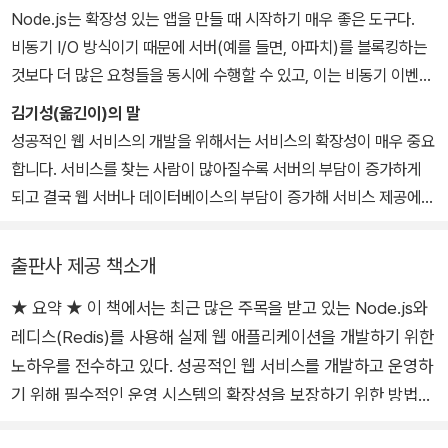
개발 기술을 얻을 수 있다. 이 책이 첫 번째 저서며, 자신의 블로그(ht
이스 엔진 개발에 몰두하고 있다. 에이콘출판사에서 출간한 『HBase
Node.js는 확장성 있는 앱을 만들 때 시작하기 매우 좋은 도구다.
tp:// ejosh.co/de/)를 통해 주기적으로 관련 지식을 소개하고 있
클러스터 구축과 관리』와 『정보 스토리지와 관리』를 번역했다.
비동기 I/O 방식이기 때문에 서버(예를 들면, 아파치)를 블록킹하는
다.
것보다 더 많은 요청들을 동시에 수행할 수 있고, 이는 비동기 이벤트
로 처리할 수 있다. 함수 호출은 블록을 발생시키지만, Node.js는 콜
김기성(옮긴이)의 말
백으로 응답한다. Node.js를 토대로 확장성 있는 애플리케이션을 만
성공적인 웹 서비스의 개발을 위해서는 서비스의 확장성이 매우 중요
들도록 해 주는 라이브러리들을 사용할 수 있다.
합니다. 서비스를 찾는 사람이 많아질수록 서버의 부담이 증가하게
레디스(Redis)는 확장성 있는 애플리케이션을 만드는 데 필요한 주
되고 결국 웹 서버나 데이터베이스의 부담이 증가해 서비스 제공에
요 빌딩블록이다. 레디스가 Node.js에만 특화된 것은 아니지만 No
차질이 생기는 경우를 매우 많이 봐왔습니다. 최근 Node.js와 레디
de.js를 매우 잘 지원한다. 레디스는 앱을 실행하는 웹 서버들 간의
스에 대한 관심이 매우 커지고 있는 현재 상황은 이 기술들이 이와 같
출판사 제공 책소개
공유 메모리 역할을 한다. 레디스는 각 프레임워크에 대한 바인딩이
은 확장성 문제를 매우 훌륭하게 해결한 솔루션이라는 사실을 방증합
있는데, 이는 본문에서 다룰 것이다. 바인딩은 각 프레임워크의 데이
★ 요약 ★ 이 책에서는 최근 많은 주목을 받고 있는 Node.js와
니다. Node.js는 비동기적 이벤트 처리 방식을 사용해 웹 서버의 확
터 저장소를 만들 때마다 환경 및 시스템 관리 측면에서 오버헤드가
레디스(Redis)를 사용해 실제 웹 애플리케이션을 개발하기 위한
장성을 획기적으로 개선했으며 개발자에게 친숙한 자바스크립트를
발생하는 문제를 해결해준다.
언어로 사용해 그 인기는 굳이 설명하지 않아도 될 것입니다. 또한 레
노하우를 전수하고 있다. 성공적인 웹 서비스를 개발하고 운영하
이 책에서는 레디스와 Node.js를 하나로 통합해서 이해하기 쉽고 직
디스 역시 데이터베이스 솔루션의 인지도를 반영해 순위를 발표하는
기 위해 필수적인 운영 시스템의 확장성을 보장하기 위한 방법을
관적인 프로젝트 가이드를 제시해준다. 그리고 아이디어에서부터 배
DB-Engines.com의 전체 데이터베이스 순위에서 10위(2015년 5
최신의 프레임워크인 Node.js를 사용해 웹 애플리케이션을 밑
포하는 과정까지 애플리케이션을 처음부터 만드는 방법을 알려 준다.