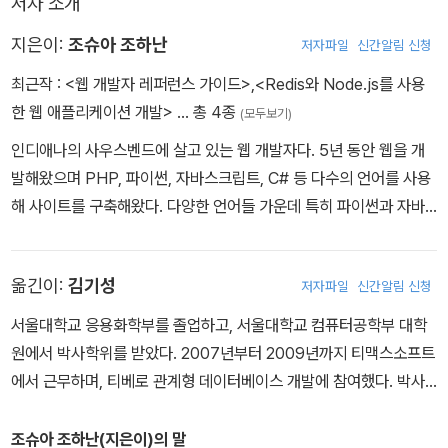
저자 소개
지은이:
조슈아 조하난
저자파일
신간알림 신청
최근작 :
<웹 개발자 레퍼런스 가이드>
,
<Redis와 Node.js를 사용
한 웹 애플리케이션 개발>
… 총 4종
(모두보기)
인디애나의 사우스벤드에 살고 있는 웹 개발자다. 5년 동안 웹을 개
발해왔으며 PHP, 파이썬, 자바스크립트, C# 등 다수의 언어를 사용
해 사이트를 구축해왔다. 다양한 언어들 가운데 특히 파이썬과 자바
스크립트를 선호한다. 이러한 언어들은 Zend 프레임워크, Django,
.Net’s MVC 같은 각기 다른 MVC 프레임워크를 사용할 수 있게 해
옮긴이:
김기성
저자파일
신간알림 신청
준다. 이 책을 통해 확인할 수 있듯이 Node.js를 사용하는 백엔드와
다른 많은 라이브러리를 사용하는 프론트엔드 모두에서 자바스크립
서울대학교 응용화학부를 졸업하고, 서울대학교 컴퓨터공학부 대학
트를 사용해왔다. Backbone, React, jQuery를 비롯한 이전의 일
원에서 박사학위를 받았다. 2007년부터 2009년까지 티맥스소프트
반적인 자바스크립트를 모두 포함한다. 현재는 건강 관리 관련 운영
에서 근무하며, 티베로 관계형 데이터베이스 개발에 참여했다. 박사
기구에서 C#으로 웹사이트를 구축하고 있다. 현재의 개발 과정으로
과정 동안에는 대용량 그래프 데이터를 처리하는 기법을 연구했으며,
는 최신 브라우저 기술을 사용할 수 없지만, 유지 보수와 확장을 위한
현재는 비트나인의 연구소장을 맡고 있으며 새로운 그래프 데이터베
조슈아 조하난(지은이)의 말