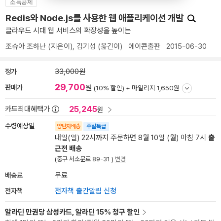
소득공제
Redis와 Node.js를 사용한 웹 애플리케이션 개발
클라우드 시대 웹 서비스의 확장성을 높이는
조슈아 조하난
(지은이),
김기성
(옮긴이)
에이콘출판
2015-06-30
정가
33,000원
29,700
판매가
원
(10% 할인) +
마일리지 1,650원
25,245
카드최대혜택가
원
수령예상일
양탄자배송
주말특급
내일(일) 22시까지 주문하면 8월 10일 (월) 아침 7시
출
근전 배송
(중구 서소문로 89-31 )
변경
배송료
무료
전자책
전자책 출간알림 신청
알라딘 만권당 삼성카드, 알라딘 15% 청구 할인