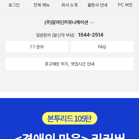
로그인
전체 메뉴
회사 소개
출판사 안내
PC 버전
의 프론트엔드 개발을 시작하는 방법을 배운다. 프론트엔드가 없
는 애플리케이션은 없다. 여기서 쓸 프레임워크에 대해 알아보고
(주)알라딘커뮤니케이션
왜 그 프레임워크를 사용했는지 알게 될 것이다. 7장, 'DOM 이벤
트를 위한 백본과 리액트 사용'에서는 프론트엔드의 중추 역할을
1544-2514
일반문의 (발신자 부담)
하는 백본을 다룬다. 브라우저에서 자바스크립트를 수행할 때 중
1:1 문의
FAQ
요한 것 두 가지는 DOM 조작과 이벤트 응답이다. 실시간 이벤트
의 리스너를 만드는 방법과 페이지와 상호 작용하는 방법을 배운
중고매장 위치, 영업시간 안내
다. 백본과 리액트로 지속 가능한 코드를 만들어 이를 수행한다.
8장, '애플리케이션 개발을 위한 자바스크립트 사용 사례'에서는
더 나은 자바스크립트 코드를 작성하는 법을 배운다. 스크립트 언
어인 자바스크립트는 실수를 많이 해도 실행이 되는데, 이는 장점
이기도 하고 단점이기도 하다. 하지만 세미콜론을 빼먹거나 런타
임 오류가 발생하는 것은 알아야 한다. 이는 반복되는 빌드 시스
템을 만들어 해결한다. 여러 모듈들을 보고 어떤 모듈은 코드에
적용하지 않을지 배운다. 9장, '배치와 확장성'에서는 로컬호스트