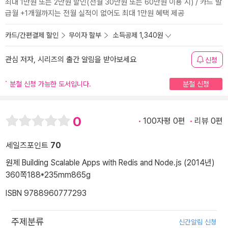
최대 1만원 또는 2만원 할인(전월 30만원 또는 60만원 이용 시) / 카드 발
급월 +1개월까지는 전월 실적이 없어도 최대 1만원 혜택 제공
카드/간편결제 할인
무이자 할부
소득공제 1,340원
관심 저자, 시리즈의 출간 알림을 받아보세요
신청
분철 신청 가능한 도서입니다.
분철 신청
0
100자평 0편
리뷰 0편
세일즈포인트
70
원제 Building Scalable Apps with Redis and Node.js (2014년)
360쪽
188*235mm
865g
ISBN 9788960777293
주제분류
신간알림 신청