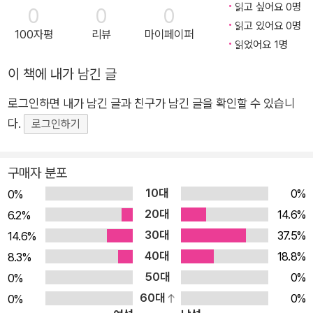
월 기준)를 차지하고 있는 것을 보면 현재 레디스가 얼마나 주목을 받
바닥에서부터 개발하는 실제 예를 통해 이슈와 해결 방법을 설명
읽고 싶어요 0명
0
0
0
1장부터 7장까지는 개발 도중에 생기는 구체적인 문제 사례나 이슈
는 솔루션인지 알 수 있습니다. 따라서 이런 시점에서 이 책의 출판은
하고 있다. 또한 최근에 주목 받고 있는 메모리 기반 키-값 스토리
읽고 있어요 0명
를 다룬다. 8장에선 개발을 최적화하는 방법을 배운다. 9장과 10장
100자평
리뷰
마이페이퍼
매우 반가운 일이 아닐 수 없습니다.
지인 레디스에 대해서도 설명하고 있으며 이 외에도 웹 애플리케
읽었어요 1명
에서는 구축한 사이트를 아마존 웹 서비스에 배포하는 과정을 다룬
이 책은 웹 애플리케이션을 밑바닥에서부터 하나 하나 개발해 가는
이션 개발에 필요한 여러 모듈과 툴을 소개하고 있다. ★ 이 책에
다. 또한 애플리케이션에서 발생하는 문제를 해결하고 디버깅하는 방
이 책에 내가 남긴 글
과정을 통해 독자가 자연스럽게 확장성 있는 웹 애플리케이션의 개발
서 다루는 내용 ★ ■ 직접 익스프레스(Express) 모듈의 미들웨
법도 다룬다. 본문에선 한 가지 프로젝트만 다루지만, 각 장은 특정 기
을 위해 필요한 기술을 습득할 수 있도록 인도합니다. 많은 예제와 풍
로그인하면 내가 남긴 글과 친구가 남긴 글을 확인할 수 있습니
어 구축과 실행 ■ Socket.IO와 익스프레스 모듈을 통합하고 동
능이나 특정 주제별로 분리돼 있으므로 원하는 장만 읽어도 상관 없
부한 설명을 통해 누구나 쉽게 내용을 이해하며 따라갈 수 있으며 웹
다.
일한 인증 방식 사용 ■ 비밀번호를 안전하게 로컬 스토어에 저장
로그인하기
다. 그렇지만 1장부터 읽는 것을 추천한다. 처음부터 하나의 사이트를
개발에 필요한 다양한 Node.js의 모듈과 관련 툴에 대해서도 배울
하는 방법 ■ 메시지 큐를 사용해 애플리케이션을 여러 부분으로
만들기 때문에, 각 장 간에 연결성이 있기 때문이다. 코드 샘플 대부분
수 있습니다. 웹 애플리케이션 개발에 관심이 있는 사람이라면 이 책
나눠 관리 ■ 레디스(Redis)로 서버들 간의 공유된 상태 만들기
은 다른 상황에서도 활용 가능하다.
구매자 분포
을 읽으며 개발 과정에 부딪힐 수 있는 여러 가지 이슈들과 이를 해결
■ 백본(Backbone)과 Socket.IO, 리액트(React)로 빠르고 동
개인적으로 자바스크립트로 백엔드를 개발하는 것은 새롭게 느껴진
10대
0%
0%
해나가는 여러 방법들을 접할 수 있는 소중한 경험이 될 것입니다.
적인 실시간의 프론트엔드 구축 ■ Grunt.js 태스크러너를 사용
다. 처음 Node.js에 대해 듣고, 백엔드에 자바스크립트를 쓴다고 했
20대
14.6%
6.2%
한 빌드 과정 자동화 ■ 클라우드 서버로 애플리케이션을 실행하
을 때 처음 내 반응은 "뭣 때문에 그렇게 해야 되지?"였다.
30대
37.5%
14.6%
는 배치 스크립트 작성 ★ 이 책의 대상 독자 ★ '확장성(scalabili
나는 서버쪽 언어의 대부분(PHP와 루비, 파이썬, C# 닷넷)을 썼다.
40대
18.8%
8.3%
ty)'이라는 단어가 낯설게 들린다면, 이 책을 꼭 읽어보기 바란다.
웹 서버도 여러 가지(아파치, IIS, 내장 서버, Unicorn, Gunicorn
50대
0%
0%
프레임워크에 대한 설명은 사전지식을 요구하지 않기 때문에 No
등)를 써봤다. 모든 최신 웹 애플리케이션이 자바스크립트를 사용한
60대
0%
0%
다는 이유 때문에 문법이 다른 언어에 대한 경계심을 갖게 된다(예를
de.js를 사용해 본 적이 많지 않아도 상관 없다. 확장성 있는 No