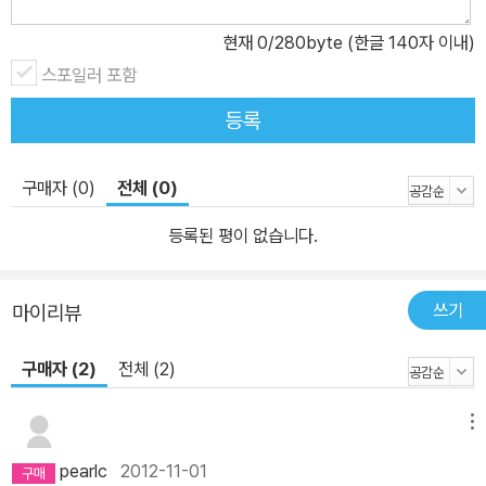
부터 시작해서 레이블, 메뉴, 알림 대화 상자, UIKit 래핑(wrapping)
현재
0
/280byte (한글 140자 이내)
같은 일반적인 UI 요소로 주제를 옮긴다. 이후에는 드래그 가능한 메
스포일러 포함
뉴 창, 스크롤 가능한 메뉴, 슬라이드 메뉴, 로딩 화면 및 미니맵으로
이동한다. 6장 '오디오'에서는 각기 다른 난이도를 지닌 광범위한 오
등록
디오 관련 주제를 다룬다. 여기에는 사운드, 음악, 오디오 속성, 페이
딩(fading) 오디오, 녹음, 스트리밍, 아이팟 음악 재생, 미디 신디사
구매자 (0)
전체 (0)
이저 제작, 음성 인식 및 문자 음성 변환이 포함된다. 7장 'AI와 로
직'에서는 지능적인 AI 액터를 게임에 추가하는 기법을 살펴본다. 여
등록된 평이 없습니다.
기에는 경유지 처리, 움직이는 표적을 향한 발사체 발사, 시선 및 보이
드(Boids)를 활용한 군집 행동이 포함된다. 경로 탐색 문제는 4개의
쓰기
마이리뷰
개별적인 기법 즉, 격자, 박스2D, TMX 타일맵 및 횡스크롤에서의 A
* 경로 탐색으로 다뤄졌다. 마지막으로, 이 장에서는 루아 스크립트
구매자 (2)
전체 (2)
지원, 스크립트의 동적 로딩 및 대화 트리에서 루아 활용에 대해 논의
한다. 8장 '팁, 툴 및 포팅'에서는 코코스2d 아이폰 테스트베드, Zwo
메뉴
ptex, 타일드(Tiled), JSONWorldBuilder 및 코코스빌더(Cocos
pearlc
2012-11-01
Builder) 같이 흔히 사용되는 툴의 활용 사례를 제공한다. 또한 코코