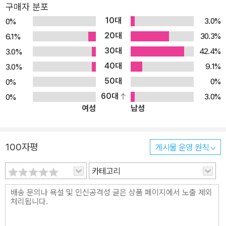
구매자 분포
크 게임과 지능적인 AI 액터가 등장하는 게임 제작 ★ 이 책의 구성
10대
3.0%
0%
★ 1장 '그래픽'에서는 다양한 범위의 주제를 다룬다. 이 장은 우선 스
20대
30.3%
6.1%
프라이트의 기본적인 활용법을 살펴보는 것으로 시작한다. 이어서 2
30대
42.4%
3.0%
D 및 3D 원시 도형, 동영상 재생, 파티클 효과, 변속 액션, 텍스처 입
40대
힌 폴리곤, 팔레트 스와핑, 조명, 시차 스크롤 등에 대한 예제를 제공
9.1%
3.0%
한다. 2장 '사용자 입력'에서는 iOS 게임 개발에서 흔히 사용되는 다
50대
0%
0%
양한 유형의 입력 예제가 제공된다. 여기에는 탭, 홀드, 드래그, 버튼,
60대
3.0%
0%
여성
남성
방향 패드, 아날로그 스틱, 가속도계, 핀치 줌 및 제스처가 포함된다.
3장 '파일과 데이터'에서는 데이터 보존 기법을 논의한다. 여기에는 P
LIST 파일, JSON 파일, XML 파일, NSUserDefaults, 아카이브
100자평
게시물 운영 원칙
오브젝트, SQLite 및 코어 데이터가 포함된다. 4장 '물리 구현'에서
는 박스2D 물리 엔진의 다양한 활용 사례를 다룬다. 예제에는 디버그
카테고리
드로잉, 충돌 반응, 다양한 모양, 드래그, 물리 속성, 추진력, 힘, 비동
기적 물체 소멸, 관절, 차량, 캐릭터 이동, 총알, 밧줄 그리고 마지막으
로 탑다운 아이소메트릭 게임 엔진이 포함된다. 5장 '씬과 메뉴'에서
는 사용자 인터페이스 구현 사례가 제공된다. 씬 관리에 관련된 예제