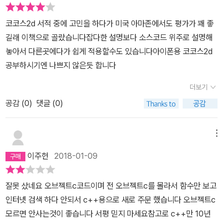
스2d-X를 이용해서 코코스2d 프로젝트를 C++로 이식하는 방법과
코코스2d 서적 중에 고민을 하다가 미국 아마존에서도 평가가 꽤 좋
코코스3D를 활용해서 3D iOS 게임을 개발하는 방법을 논의한다. 마
길래 이책으로 골랐습니다잡다한 설명보다 소스코드 위주로 설명해
지막으로, 애플 앱스토어에 자신의 앱을 출시하는 과정을 논의한다.
놓아서 다른곳에다가 쉽게 적용할수도 있습니다아이폰용 코코스2d
★ 저자 서문 ★ 아이폰용 코코스2d(Cocos2d for iPhone)는 아
공부하시기엔 나쁘지 않은듯 합니다
이폰용 2D 게임 프레임워크로 활용되기에 충실하면서도 간편하다.
빠르고, 유연하며, 무료인 데다가 앱스토어의 승인까지 받았다. 많은
더보기
베스트셀러 게임을 비롯해서 이미 2500개가 넘은 앱스토어 게임이
공감 (
0
)
댓글 (0)
코코스2d를 활용하고 있다. 자신의 코코스2d 게임 개발 기술을 더욱
높은 수준으로 끌어올려 좀더 전문적인 코코스2d 게임 설계를 하고
싶은가? 이 책은 독자들이 한 단계 높은 수준에 올라가는 데 보탬이
메뉴
될 것이다. 이 책에는 스프라이트 그리기에서부터 AI 경로 탐색과 고
이주헌
2018-01-09
급 네트워크 기법에 이르기까지 무엇이든 설명해 주는 90가지가 넘
는 기법이 실려 있다. 이 책은 완벽하게 동작하는 사례에 역점을 두었
잘못 샀네요 오브젝트c코드이며 전 오브젝트c를 몰라서 함수만 보고
다. 그래픽을 다루는 첫 장부터 시작해서, 게임 개발의 모든 주요한 기
인터넷 검색 하다 안되서 c++용으로 새로 주문 했습니다 오브젝트c
법을 익힐 수 있다. 이 책에는 간단한 기법과 복잡한 기법이 모두 망라
모르면 안사는것이 좋습니다 서평 믿지 마세요참고로 c++만 10년
되어 있다. 각 기법은 자주 부딪치는 문제에 대한 해결책(동영상 파일