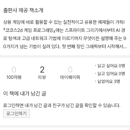
이 (때로는 필명으로 활약하며) 20여 권에 달하는 게임 및 IT 분야 도
출판사 제공 책소개
서를 번역해 왔다. 대표 번역서로는 『모두를 위한 소프트웨어 보안 설
상용 게임에 바로 활용할 수 있는 실전적이고 유용한 예제들이 가득!
계와 구현』(책만), 『기업과 고객을 파괴하는 해킹과 사이버 보안의 모
『코코스2d 게임 프로그래밍』에는 스프라이트 그리기에서부터 AI 경
든 것』(책만), 『닌텐도는 어떻게 세계를 정복했는가』(에이콘) 등이
로 탐색과 고급 네트워크 기법에 이르기까지 무엇이든 설명해 주는 9
있다.
0가지가 넘는 기법이 실려 있다. 첫 번째 장인 그래픽부터 시작해서,
게임 개발의 모든 주요한 기법을 익힐 수 있다. 이 책은 간단한 기법과
복잡한 기법을 모두 망라하고 있으며, 완벽하게 동작하는 사례에 역
읽고 싶어요 0명
0
2
0
점을 두었다. ★ 이 책에서 다루는 내용 ★ ■ 게임 개발의 모든 영역
읽고 있어요 0명
100자평
리뷰
마이페이퍼
이 망라된 코코스2d, OpenGL ES 및 iOS 고급 기법 공개 ■ 탑다운
읽었어요 3명
아이소메트릭 게임, 횡스크롤 플랫폼 게임 그리고 현실감 넘치는 조
이 책에 내가 남긴 글
명을 넣은 게임 개발 방법 학습 ■ 코코스2d 스프라이트, 원시 도형
및 파티클을 렌더링, 조작, 애니메이션 및 최적화 ■ 2D 조명, 렌더
로그인하면 내가 남긴 글과 친구가 남긴 글을 확인할 수 있습니다.
링, 텍스처 입힌 폴리곤 및 3D 원시 도형 모양 그리기를 비롯한 고급
로그인하기
기법 학습 ■ 데이터, 네트워크 등을 위해 서드파티 라이브러리 활용
■ 박스2D 물리 엔진에 대한 깊은 이해 습득 ■ 멀티플레이어 네트워