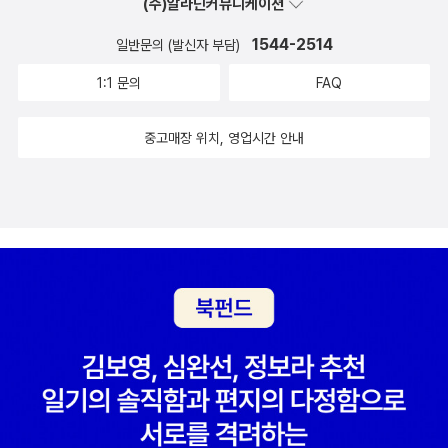
(주)알라딘커뮤니케이션
1544-2514
일반문의 (발신자 부담)
1:1 문의
FAQ
중고매장 위치, 영업시간 안내