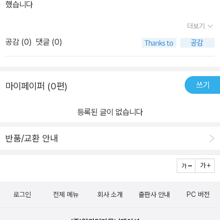
했습니다
재생, 가속도계 조종)이거나 멋진 고급 기법(3D 렌더링, 텍스처 입힌
폴리곤)이다. 이 책에 담긴 실제로 동작하는 폭넓은 예제 코드들은 독
더보기
자들이 전문적 수준의 iOS 게임을 빠르게 개발하도록 도와줄 것이다.
공감 (
0
)
댓글 (0)
쓰기
마이페이퍼 (0편)
등록된 글이 없습니다
반품/교환 안내
로그인
전체 메뉴
회사 소개
출판사 안내
PC 버전