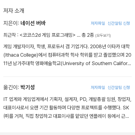
저자 소개
지은이:
네이선 버바
저자파일
신간알림 신청
최근작 :
<코코스2d 게임 프로그래밍>
… 총 2종
(모두보기)
게임 개발자이자, 학생, 프로듀서 겸 기업가다. 2008년 이타카 대학
(Ithaca College)에서 컴퓨터과학 학사 학위를 받고 졸업했으며 20
11년 남가주대학 영화예술학교(University of Southern Californi
a School of Cinematic Arts)에서 미술 석사 학위 수업을 시작했
다. 그는 2011년 로지컬 익스트림 스튜디오(Logical Extreme Stu
옮긴이:
박기성
저자파일
신간알림 신청
dios)를 설립했으며, 2012년 초에 자신의 첫 번째 iOS 게임인 골든
에이지 베이스볼(Golden Age Baseball)을 출시할 예정이다.
IT 업계와 게임업계에서 기획자, 설계자, PD, 개발총괄 임원, 창업자,
대표이사로서 오랜 기간 활동하며 다양한 프로젝트를 수행했다. SK
㈜를 거쳐, 직접 창업하고 대표이사를 맡았던 엔플레이 등에서 근무
했으며, 가장 최근에는 게임빌, 컴투스의 개발 담당 임원으로 일했다.
게임 외에도 IT 업계에 대한 다양한 관심을 바탕으로 경력 중간 틈틈