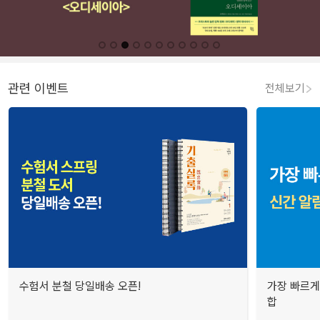
관련 이벤트
전체보기
수험서 분철 당일배송 오픈!
가장 빠르게
합