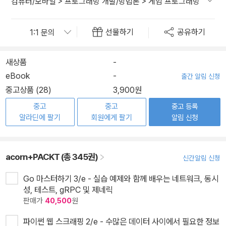
컴퓨터/모바일
>
프로그래밍 개발/방법론
>
게임 프로그래밍
선물하기
공유하기
새상품
-
eBook
-
출간 알림 신청
중고상품 (28)
3,900원
중고
중고
중고 등록
알라딘에 팔기
회원에게 팔기
알림 신청
acorn+PACKT (총 345권)
신간알림 신청
Go 마스터하기 3/e - 실습 예제와 함께 배우는 네트워크, 동시
성, 테스트, gRPC 및 제네릭
판매가
40,500
원
파이썬 웹 스크래핑 2/e - 수많은 데이터 사이에서 필요한 정보