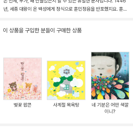
은 언제, 누가, 왜 만들었는지 알 수 있는 유일한 문자입니다. 1446
년, 세종 대왕이 온 백성에게 정식으로 훈민정음을 반포했지요. 훈민
정음, 백성을 가르치는 바른 소리라는 뜻입니다. 하고 싶은 말이 있어
도 글자를 몰라 어려움을 당하는 백성들에게는 그야말로 세상을 틔우
이 상품을 구입한 분들이 구매한 상품
는 선물이었습니다. 지혜로운 사람은 아침나절이 되기 전에 이해하
고, 바람 소리, 학의 울음, 닭 울음소리나 개 짖는 소리까지도 모두 적
을 수 있는 글자, 고작 스물 여덟 자로 이 모든 게 가능하다니 500년
이 훌쩍 지난 지금 생각해도 놀라운 혁명이 아닐 수 없습니다. “어릴
때부터 아토피에 뚱보였어요. 그런데 세종 대왕도 뚱뚱한 데다 피부
병뿐만 아니라 두통, 이질, 부종, 눈병 같은 온갖 병을 앓았다는 이야
기를 듣고 확 친근감을 느꼈어요. 그냥 왕도 아니고 대왕이라고 불리
는 위대한 임금님이 나처럼 먹는 거 좋아하고 가려움증에 여기저기
긁어 대며 밤새도록 공부하고 연구하여 한글을 만들었다는 사실이 정
벚꽃 팝콘
사계절 목욕탕
네 기분은 어떤 색깔
말 놀랍고 존경스러웠어요∙∙∙∙∙∙.” 조은수 작가의 말처럼, 한글의 위대
이니?
함과 ‘대왕’이라는 칭호 뒤에 숨은 세종의 인간적인 모습을 보노라면
탄성이 절로 나옵니다. <뚱보 임금님 세종의 긁적긁적 말놀이>는 지