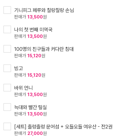
기니피그 페루와 찰랑찰랑 손님
판매가
13,500
원
나의 첫 번째 미역국
판매가
13,500
원
100명의 친구들과 커다란 침대
판매가
15,120
원
빙고
판매가
15,120
원
바위 언니
판매가
13,500
원
늑대와 빨간 털실
판매가
13,500
원
[세트] 출렁출렁 문어섬 + 오들오들 여우산 - 전2권
판매가
27,000
원