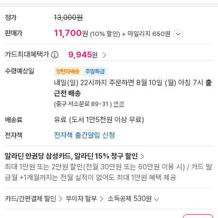
정가
13,000원
11,700
판매가
원
(10% 할인) +
마일리지 650원
9,945
카드최대혜택가
원
수령예상일
양탄자배송
주말특급
내일(일) 22시까지 주문하면 8월 10일 (월) 아침 7시
출
근전 배송
(중구 서소문로 89-31 )
변경
배송료
유료 (도서 1만5천원 이상 무료)
전자책
전자책 출간알림 신청
알라딘 만권당 삼성카드, 알라딘 15% 청구 할인
최대 1만원 또는 2만원 할인(전월 30만원 또는 60만원 이용 시) / 카드 발
급월 +1개월까지는 전월 실적이 없어도 최대 1만원 혜택 제공
카드/간편결제 할인
무이자 할부
소득공제 530원