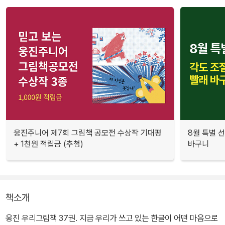
웅진주니어 제7회 그림책 공모전 수상작 기대평
8월 특별 선
+ 1천원 적립금 (추첨)
바구니
책소개
웅진 우리그림책 37권. 지금 우리가 쓰고 있는 한글이 어떤 마음으로