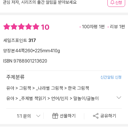
관심 저자, 시리즈의 출간 알림을 받아보세요
신청
10
100자평 1편
리뷰 1편
세일즈포인트
317
양장본
44쪽
260*225mm
410g
ISBN 9788901213620
주제분류
신간알림 신청
유아
>
그림책
>
_나라별 그림책
>
한국 그림책
유아
>
_주제별 책읽기
>
언어/인지
>
말놀이/글놀이
선물하기
공유하기