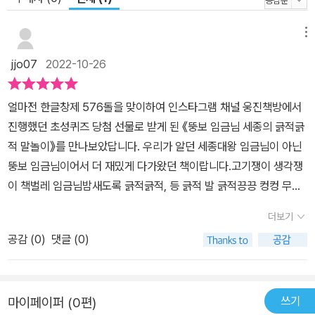
메뉴
jjo07
2022-10-26
얼마전 한글창제 576돌을 맞이하여 인스타그램 채널 웅진책방에서
진행했던 초성퀴즈 당첨 선물로 받게 된 《뚱보 임금님 세종의 긁적긁
적 말놀이》를 만나보았답니다. 우리가 알던 세종대왕 임금님이 아닌
뚱보 임금님이어서 더 재밌게 다가왔던 책이랍니다.고기쟁이 생각쟁
이 책벌레 임금님밤새도록 긁적긁적, 등 긁적 발 긁적끙끙 컹컹 무슨
책을 읽으시나. 우리에게 너무나도 위대하신 임금님이신 세종대왕님
더보기
께서 고기쟁이 생각쟁이 책벌레 임금님으로 바뀌어 있으니 더 재밌었
공감 (
0
)
댓글 (0)
답니다. 사실 세종대왕께서는 책보는 것만 좋아하시다보니 운동이 부
족했던 탓에 뚱보였다고 해요. 거기다 두통, 이질, 부종, 눈병 같은 온
갖 병을 앓았다고 해요. 운동이 부족한데다 고기만 좋아하시다보니
쓰기
마이페이퍼 (0편)
더 그렇게 된게 아니었을까요?중국과 다른 기후로 농사법이 달라야