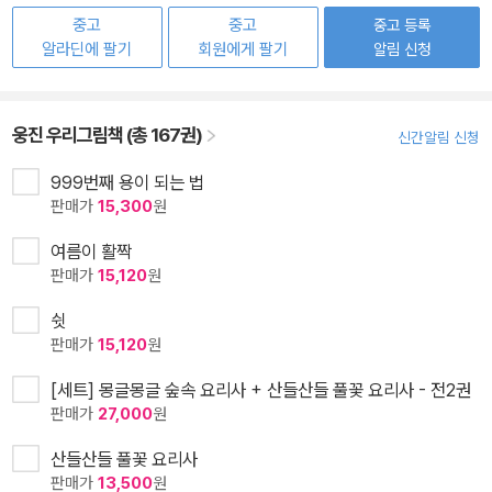
중고
중고
중고 등록
알라딘에 팔기
회원에게 팔기
알림 신청
웅진 우리그림책 (총 167권)
신간알림 신청
999번째 용이 되는 법
판매가
15,300
원
여름이 활짝
판매가
15,120
원
쉿
판매가
15,120
원
[세트] 몽글몽글 숲속 요리사 + 산들산들 풀꽃 요리사 - 전2권
판매가
27,000
원
산들산들 풀꽃 요리사
판매가
13,500
원