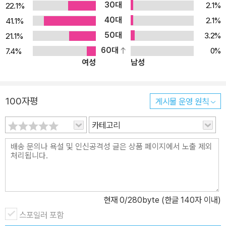
한글이 반포되던 그날의 감격까지, 한 자 한 자 소리 내어 흥얼거리며
30대
2.1%
22.1%
한글이 가진 친근함과 매력을 동시에 느껴 보시길 바랍니다. 오리고
40대
2.1%
41.1%
찍으며 놀이하다 보면 저절로 한글이 보인다 <뚱보 임금님 세종의 긁
50대
3.2%
21.1%
적긁적 말놀이>는 대부분 종이 판화로 찍은 그림입니다. ‘한글 자모
60대
0%
7.4%
음을 종이로 모두 오려 판을 만들려면 꽤나 힘들었겠다!’고 생각하셨
여성
남성
죠? 조은수 작가는 자모음 종이판을 만들면서도 한글의 신통방통함
을 깨달았다고 해요. 막상 오리다 보니, 자음은 ㅁ 하나를 변형해 거의
해결되고, 모음은 ㅏ, ㅑ만 있으면 돌려 찍고 눕혀 찍고 하면서 모든
100자평
게시물 운영 원칙
자모음 판화를 완성할 수 있었거든요! 한자와 달리 한글은 기본형 몇
카테고리
가지만 파 놓으면 이리저리 돌려 가며 글자를 다 찍을 수 있었을 테니,
목판이나 금속 활자로 일일이 글자를 새겨야 했던 당시 인쇄공들에게
도 엄청 환영 받는 글자가 아니었을까, 상상해 봅니다. 작가가 작업한
것처럼, 아이와 함께 종이에 글자를 쓰고 오린 다음, 물감을 묻혀 찍기
놀이를 해 보세요. ㅁ을 여러 개 만들어 한 귀퉁이만 살짝 오려 ㄱ, ㄴ,
ㄷ을 찍고, ㅏ 하나로 ㅓ, ㅜ까지 직접 찍으며 놀이하다 보면, 자모음
현재
0
/280byte (한글 140자 이내)
의 생김새와 원리에 대해 자연스럽게 이해할 수 있을 겁니다.
스포일러 포함