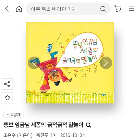
소득공제
뚱보 임금님 세종의 긁적긁적 말놀이
조은수
(지은이)
웅진주니어
2016-10-04