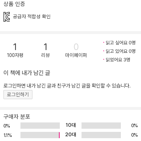
금 우리가 쓰고 있는 이 한글이 어떤 마음으로 어떻게 만들어졌는지,
상품 인증
왜 놀라운 문자인지에 대한 이야기를 전함과 동시에 엄청난 먹보에
공급자 적합성 확인
일벌레, 피부병 환자 세종의 결코 화려하지만은 않았던 고군분투 여
정도 함께 조명합니다. <뚱보 임금님 세종의 긁적긁적 말놀이>를 통
해 세종의 애민하는 마음, 발음 기관을 관찰하고 소리를 연구한 치열
읽고 싶어요 0명
1
1
0
함, 닿소리와 홀소리를 결합한 번뜩이는 아이디어가 오롯이 녹아 있
읽고 있어요 0명
는 한글의 가치를 느껴 보세요. 한글 짓는 과정이 말놀이로 살아났다
100자평
리뷰
마이페이퍼
읽었어요 3명
“흥얼흥얼 가락에 맞춰 읽다 보면, 한글의 아름다움과 과학적 원리를
저절로 깨닫게 되는, 그런 말놀이 그림책을 만들고 싶었어요∙∙∙∙∙∙.” 아
이 책에 내가 남긴 글
이들에게는 낯설게만 느껴지는 역사, 한글 이야기이지만 <뚱보 임금
로그인하면 내가 남긴 글과 친구가 남긴 글을 확인할 수 있습니다.
님 세종의 긁적긁적 말놀이>가 술술 읽히는 이유는 리듬이 살아 있기
로그인하기
때문입니다. 주거니 받거니 엄마가 읽어 주고 또 아이가 읽기를 반복
하다 보면 말놀이 하듯 흥겹게 이야기 속으로 빠져들게 되지요. 뚱보
임금님 세종이 신하들의 반대에도 굽히지 않고 연구하던 모습, 발음
구매자 분포
기관의 모양에서 닿소리 기본 글자를 착안해 내던 과정, ‘아니 되옵니
10대
0%
0%
다!’로 일관했던 신하들을 향해 가슴을 치던 장면, 마침내 온 세상에
20대
0%
1.1%