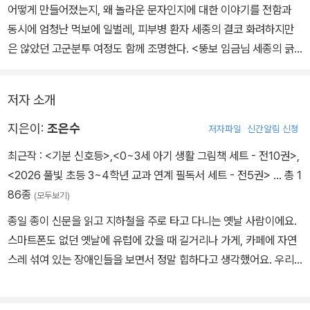
어떻게 만들어졌는지, 왜 놀라운 문자인지에 대한 이야기를 전함과
동시에 엄청난 먹보에 일벌레, 피부병 환자 세종의 결코 화려하지만
은 않았던 고군분투 여정도 함께 조명한다. <뚱보 임금님 세종의 긁
적긁적 말놀이>를 통해 세종의 애민하는 마음, 발음 기관을 관찰하고
소리를 연구한 치열함, 닿소리와 홀소리를 결합한 번뜩이는 아이디어
저자 소개
가 고스란히 녹아 있는 한글의 가치를 느끼도록 했다.
지은이:
조은수
저자파일
신간알림 신청
주거니 받거니 엄마가 읽어 주고 또 아이가 읽기를 반복하다 보면 말
최근작 :
<기분 신호등>
,
<0~3세 아기 생활 그림책 세트 - 전10권>
,
놀이 하듯 흥겹게 이야기 속으로 빠져들게 된다. 뚱보 임금님 세종이
<2026 풀빛 초등 3~4학년 교과 연계 필독서 세트 - 전5권>
… 총 1
신하들의 반대에도 굽히지 않고 연구하던 모습, 발음 기관의 모양에
86종
(모두보기)
서 닿소리 기본 글자를 착안해 내던 과정, ‘아니 되옵니다!’로 일관했
종일 종이 신문을 읽고 지하철을 주로 타고 다니는 옛날 사람이에요.
던 신하들을 향해 가슴을 치던 장면, 마침내 온 세상에 한글이 반포되
스마트폰도 없던 옛날에 유럽에 갔을 때 길거리나 가게, 카페에 자연
던 그날의 감격까지, 한 자 한 자 소리 내어 흥얼거리며 한글이 가진
스레 섞여 있는 장애인들을 보면서 정말 힙하다고 생각했어요. 우리
친근함과 매력을 동시에 느낄 수 있다.
나라는 장애인의 죽음과 싸움 덕분에 설치된 지하철 엘리베이터에서
도 장애인을 보기 어려워요. 그동안 어린이 책에 글과 그림을 써 왔는