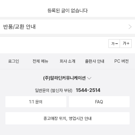
함을 깨닫고, 문자도 백성들이 읽을수 있도록 하기 위해 한글을 만들
등록된 글이 없습니다
도록 하신 세종대왕님. 뚱보이시지만 생각쟁이 임금님은 고민을 하시
네요. 훈민정음 해례본을 떠올리게 헸던 중국 글자로 우리말과 우리
반품/교환 안내
소리 적으니 문제라고 하시는 모습이었답니다. 영의정 우의정을 만나
이야기 하시지만 신하들은 세종대왕의 이야기에 신하들은 쑥덕거리
기 바쁘지요. 그런 모습 뒤로 우리의 한글 자음들이 보입니다.한글의
구조를 만들기 위해서 사람의 머리, 입안, 목구멍을 관찰하고 쳐다보
로그인
전체 메뉴
회사 소개
출판사 안내
PC 버전
면서 잠도 안자고 노력하신 세종대왕님. 뚱뚱해진 모습으로 쉬다가
입속 동굴에서 한글 자음의 모습을 발견했답니다. 자음을 발견했으니
(주)알라딘커뮤니케이션
이제 모음도 발견할 차례이지요. 하늘, 땅, 사람의 모습을 본딴 모음을
만들어 '닿소리와 홀소리를 합쳐서 글자를 만들면; 우리가 사용하는
1544-2514
일반문의 (발신자 부담)
소리가 되지요. 중국의 언어 대신 독자적인 글을 사용하자는 세종대
1:1 문의
FAQ
왕님의 말씀에 반대하며 나서는 신하들에게 호통을 치는 모습. 진정
백성을 사랑하시는 모습인가봅니다. 쉽게 사용할 수 있게 해주신 세
중고매장 위치, 영업시간 안내
종대왕님의 노고에 진심으로 감사드립니다.출판사로부터 책을 제공
받고 주관적으로 쓴 글입니다.