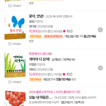
변경
미리보기
꽃아, 안녕!
- 2026 북스타트 선정도서
꼼꼼
(지은이)
냉이꽃
|
2024년 06월
10,800
10.0
원 (10% 할인 / 600원)
내일 (월) 아침 7시
출근전 배송
양탄자배송
썬데이 EXPRESS
변경
미리보기
투명 북마크 3종 1세트
개미야 다 모여!
-
날개달린 그림책방 66
석철원
(지은이)
여유당
|
2026년 03월
12,600
10.0
원 (10% 할인 / 700원)
내일 밤 11시
잠들기전 배송
양탄자배송
변경
미리보기
2026 볼로냐 라가치상 + 티셔츠.폴라로이드 사진
오늘 내 마음은…
- 가나다 감정 그림책, 2015 볼로냐 라가치
상 오페라프리마 부문 수상작
-
열린어린이 그림책 29