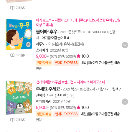
미리보기
아기 보드북 + 자동차 스티커.미니 쿠션(대상도서 포함 유아 2만원
이상 구매 시)
불어봐! 후우
- 2021 쿱 삿포로(COOP SAPPORO) 선정 도
서
-
아기곰 오감 놀이책 4
하루노 마이
(지은이),
유하나
(옮긴이)
곰세마리
|
2022년 10월
미리보기
9,000
10.0
원 (10% 할인 / 500원)
내일 (월) 아침 7시
출근전 배송
양탄자배송
썬데이 EXPRESS
변경
천개의바람 15주년 브랜드전 + 지이수, 소복이 포스터
주세요 주세요
- 2021 북스타트 선정도서
-
바람아기그림책 7
신혜영
(지은이),
최미란
(그림)
천개의바람
|
2021년 10월
9,900
10.0
원 (10% 할인 / 550원)
내일 (월) 아침 7시
출근전 배송
양탄자배송
썬데이 EXPRESS
미리보기
변경