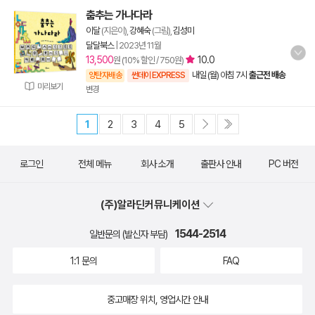
춤추는 가나다라
이달
(지은이),
강혜숙
(그림),
김성미
달달북스
|
2023년 11월
13,500
10.0
원 (10% 할인 / 750원)
내일 (월) 아침 7시
출근전 배송
양탄자배송
썬데이 EXPRESS
미리보기
변경
1
2
3
4
5
로그인
전체 메뉴
회사 소개
출판사 안내
PC 버전
(주)알라딘커뮤니케이션
1544-2514
일반문의 (발신자 부담)
1:1 문의
FAQ
중고매장 위치, 영업시간 안내