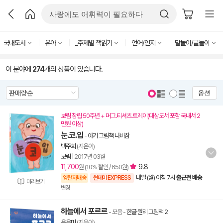
국내도서
유아
_주제별 책읽기
언어/인지
말놀이/글놀이
이 분야에
274
개의 상품이 있습니다.
옵션
보림 창립 50주년 + 머그.티셔츠.트레이(대상도서 포함 국내서 2
만원 이상)
눈.코.입
-
아기 그림책 나비잠
백주희
(지은이)
보림
|
2017년 03월
11,700
9.8
원 (10% 할인 / 650원)
내일 (월) 아침 7시
출근전 배송
양탄자배송
썬데이 EXPRESS
미리보기
변경
하늘에서 포르르
- 모음
-
한글 원리 그림책 2
유은미
(지은이)