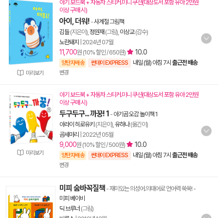
아기 보드북 + 자동차 스티커.미니 쿠션(대상도서 포함 유아 2만원
이상 구매 시)
아이, 더워!
-
사계절 그림책
김들
(지은이),
정원재
(그림),
이상교
(감수)
노란돼지
|
2024년 07월
11,700
10.0
원 (10% 할인 / 650원)
내일 (월) 아침 7시
출근전 배송
양탄자배송
썬데이 EXPRESS
변경
미리보기
아기 보드북 + 자동차 스티커.미니 쿠션(대상도서 포함 유아 2만원
이상 구매 시)
두구두구... 까꿍! 1
-
아기곰 오감 놀이책 1
아라이 히로유키
(지은이),
유하나
(옮긴이)
곰세마리
|
2022년 05월
9,000
10.0
원 (10% 할인 / 500원)
미리보기
내일 (월) 아침 7시
출근전 배송
양탄자배송
썬데이 EXPRESS
변경
미피 숨바꼭질책
- 재미있는 의성어.의태어로 언어력 쑥쑥!
-
미피 베이비
딕 브루너
(그림)