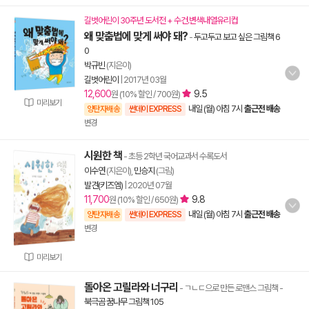
길벗어린이 30주년 도서전 + 수건.변색내열유리컵
왜 맞춤법에 맞게 써야 돼?
-
두고두고 보고 싶은 그림책 6
0
박규빈
(지은이)
길벗어린이
|
2017년 03월
12,600
9.5
원 (10% 할인 / 700원)
미리보기
내일 (월) 아침 7시
출근전 배송
양탄자배송
썬데이 EXPRESS
변경
시원한 책
- 초등 2학년 국어교과서 수록도서
이수연
(지은이),
민승지
(그림)
발견(키즈엠)
|
2020년 07월
11,700
9.8
원 (10% 할인 / 650원)
내일 (월) 아침 7시
출근전 배송
양탄자배송
썬데이 EXPRESS
변경
미리보기
돌아온 고릴라와 너구리
- ㄱㄴㄷ으로 만든 로맨스 그림책
-
북극곰 꿈나무 그림책 105