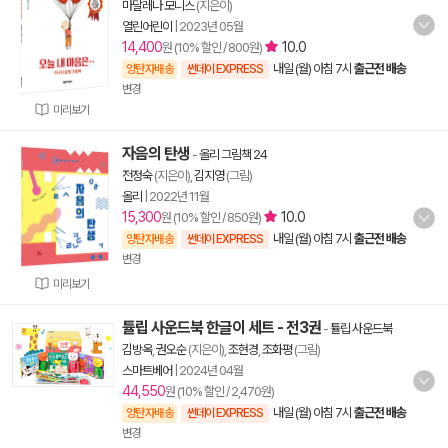
마달레나 모니스
(지은이)
열린어린이
|
2023년 05월
14,400
10.0
원 (10% 할인 / 800원)
내일 (월) 아침 7시
출근전 배송
양탄자배송
썬데이 EXPRESS
변경
미리보기
자음의 탄생
-
올리 그림책 24
전정숙
(지은이),
김지영
(그림)
올리
|
2022년 11월
15,300
10.0
원 (10% 할인 / 850원)
내일 (월) 아침 7시
출근전 배송
양탄자배송
썬데이 EXPRESS
변경
미리보기
튤립 사운드북 한글이 세트 - 전3권
-
튤립 사운드북
김방옥
,
권오순
(지은이),
조현경
,
조화평
(그림)
스마트베어
|
2024년 04월
44,550
원 (10% 할인 / 2,470원)
내일 (월) 아침 7시
출근전 배송
양탄자배송
썬데이 EXPRESS
변경