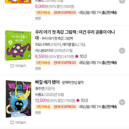
비룡소
|
2019년 12월
9,000
원 (10% 할인 / 500원)
내일 (월) 아침 7시
출근전 배송
양탄자배송
썬데이 EXPRESS
변경
우리 아기 첫 촉감 그림책 : 이건 우리 공룡이 아니
야
-
우리 아기 첫 촉감 그림책
피오나 와트
(지은이),
레이첼 웰스
(그림)
어스본코리아
|
2016년 07월
8,550
10.0
원 (10% 할인 / 470원)
내일 (월) 아침 7시
출근전 배송
양탄자배송
썬데이 EXPRESS
미리보기
변경
빠질 때가 됐어
-
문해력 한입 꿀꺽
홍주연
(지은이)
비룡소
|
2025년 10월
13,500
10.0
원 (10% 할인 / 750원)
내일 (월) 아침 7시
출근전 배송
양탄자배송
썬데이 EXPRESS
변경
미리보기