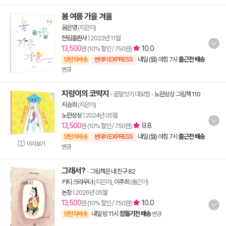
봄 여름 가을 겨울
꼼은영
(지은이)
한림출판사
|
2022년 11월
13,500
10.0
원 (10% 할인 / 750원)
내일 (월) 아침 7시
출근전 배송
양탄자배송
썬데이 EXPRESS
변경
지렁이의 코딱지
- 끝말잇기 대모험
-
노란상상 그림책 110
지승희
(지은이)
노란상상
|
2024년 05월
13,500
9.8
원 (10% 할인 / 750원)
내일 (월) 아침 7시
출근전 배송
양탄자배송
썬데이 EXPRESS
미리보기
변경
그래서?
-
그림책은 내 친구 82
키티 크라우더
(지은이),
이주희
(옮긴이)
논장
|
2026년 05월
13,500
10.0
원 (10% 할인 / 750원)
내일 밤 11시
잠들기전 배송
양탄자배송
변경