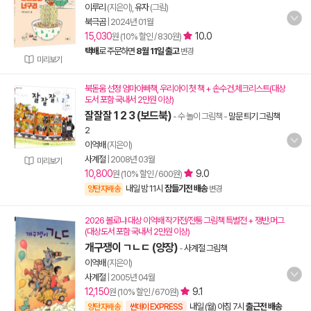
이루리
(지은이),
유자
(그림)
북극곰
|
2024년 01월
15,030
10.0
원 (10% 할인 / 830원)
택배
로 주문하면
8월 11일 출고
변경
미리보기
북돋움 선정 엄마아빠책, 우리아이 첫 책 + 손수건.체크리스트(대상
도서 포함 국내서 2만원 이상)
잘잘잘 1 2 3 (보드북)
- 수 놀이 그림책
-
말문 틔기 그림책
2
이억배
(지은이)
사계절
|
2008년 03월
미리보기
10,800
9.0
원 (10% 할인 / 600원)
내일 밤 11시
잠들기전 배송
양탄자배송
변경
2026 볼로냐 대상 이억배 작가전/전통 그림책 특별전 + 쟁반.머그
(대상도서 포함 국내서 2만원 이상)
개구쟁이 ㄱㄴㄷ (양장)
-
사계절 그림책
이억배
(지은이)
사계절
|
2005년 04월
12,150
9.1
원 (10% 할인 / 670원)
내일 (월) 아침 7시
출근전 배송
양탄자배송
썬데이 EXPRESS