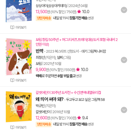
상상아이(상상아카데미)
|
2024년 04월
13,500
10.0
원 (10% 할인 / 750원)
내일 밤 11시
잠들기전 배송
양탄자배송
변경
미리보기
보림 창립 50주년 + 머그.티셔츠.트레이(대상도서 포함 국내서 2
만원 이상)
반짝
- 2023 북스타트 선정도서
-
아기 그림책 나비잠
최정선
(지은이),
설찌
(그림)
보림
|
2021년 10월
9,900
10.0
원 (10% 할인 / 550원)
택배
로 주문하면
8월 11일 출고
변경
미리보기
길벗어린이 30주년 도서전 + 수건.변색내열유리컵
왜 띄어 써야 돼?
-
두고두고 보고 싶은 그림책 58
박규빈
(지은이)
길벗어린이
|
2016년 10월
12,600
9.4
원 (10% 할인 / 700원)
내일 밤 11시
잠들기전 배송
양탄자배송
변경
미리보기