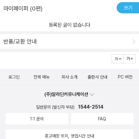
심은 식물들은 물과 양분, 햇빛을 나눠 먹으며 새로운 곳에서 자라게
쓰기
마이페이퍼 (0편)
됩니다. 각자 자라온 환경도 다르고, 모습도 다르지만 베란다에 놓고
보며 키우다 보면 가족들만의 새로운 꽃시장이 되지요. 서로 조화를
등록된 글이 없습니다
이루며 자라는 식물들의 모습은 흡사 가족과 닮아 있는 것 같습니다.
싱그러움과 화려함이 가득한 꽃시장으로 초대합니다! 아이들은 새로
반품/교환 안내
운 곳에 가면 무척 즐거워합니다. 새로운 경험은 새로운 상상을 불러
일으키지요. 처음 꽃시장에 놀러 간 재승이는 갖가지 식물들을 보며
신비로운 기분에 사로잡힙니다. 그리고 곧 종류별로 하나하나 생김새
와 향기, 특성을 살펴보며 재미있는 환상에 빠지지요. 공기 정화 식물
로그인
전체 메뉴
회사 소개
출판사 안내
PC 버전
을 살펴보며 아빠가 담배 피는 베란다에 두어야겠다고 생각하니 금세
상쾌한 공기가 콧바람 가득해지는 것 같았지요. 잎이 넓은 관엽 식물
(주)알라딘커뮤니케이션
을 보며 무서운 괴물을 닮았다고 생각하고, 동물 모양의 토피어리를
1544-2514
일반문의 (발신자 부담)
보고 동물들이 살아 움직인다고 상상하지요. 어린이책 편집자로 활동
하던 글작가는 아이들과 함께 더 많은 것을 배우고 느끼기 위해 원예
1:1 문의
FAQ
를 공부하고 아이들에게 자연의 신비로움을 가르치는 일을 하고 있습
니다. 실제 두 아들과 함께 자주 꽃시장을 다니면서 쌓였던 경험을 바
중고매장 위치, 영업시간 안내