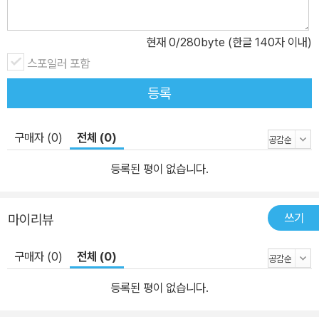
장 곳곳에서 아이들을 감탄하게 만듭니다. 부담 없이 즐길 수 있는 도
심 속 식물원에서 꽃향기를 맡으며 물감을 들여 놓은 듯한 꽃들의 색
현재
0
/280byte (한글 140자 이내)
깔에 심취해 보는 경험. 꼭 가보지 않더라도 그림책을 통해 접하는 기
스포일러 포함
회를 아이들에게 선물해 보는 것은 어떨까요? 가족의 개성과 가족 간
의 조화를 발견할 수 있어요! 꽃시장에서 각자 마음에 드는 식물을 사
등록
기로 한 가족들. 귀찮은 걸 싫어하는 아빠는 물을 자주 주지 않아도 되
는 선인장을, 엄마는 어린 시절 길렀던 제라늄을 고릅니다. 형 재환이
구매자 (0)
전체 (0)
는 여우 꼬리를 닮은 식물을 보며 여우를 잡으러 다니는 상상을 하지
요. 재승이는 담배 피우는 아빠를 위해 공기 정화 식물인 싱고늄을 삽
등록된 평이 없습니다.
니다. 모두 함께 같은 꽃시장에 갔지만, 가족들의 성격과 개성에 따라
각자 생각하고 상상하는 모습도 제각각입니다. , <두근두근 꽃시장
쓰기
마이리뷰
나들이>는 ‘꽃과 식물’에 대한 다양한 정보를 주기보다는 다양하고
아름다운 식물을 통해 그 안에서 새로운 가족 구성원 각자의 개성을
구매자 (0)
전체 (0)
발견하고, 집으로 돌아와 함께 화분에 옮겨 심으면서 가족 간에 조화
를 이루며 살아가는 모습을 보여줍니다. 각자 다르지만 함께 살아가
등록된 평이 없습니다.
는 모습을 통해 ‘가족애’를 이야기하는 것이지요. 각자가 정성스럽게