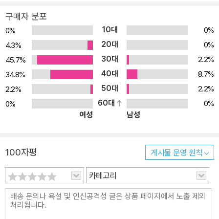
수 있는 곳, 가까운 꽃시장으로 놀러 가요! 아스팔트와 콘크리트로 둘
구매자 분포
러싸인 도심 속에 살다 보면 아이들에게 흙을 밟게 해주거나, 꽃향기
10대
0%
0%
를 맡게 해주는 기회가 쉽지 않습니다. 아이들에게 자연을 느끼게 해
20대
0%
4.3%
주고 싶을 때, 멀리 나가지 않고 꽃시장으로 떠나면 어떨까요? 꽃시
30대
2.2%
45.7%
장에서는 1년 내내 푸른 식물들을 구경할 수 있습니다. 바깥에는 아직
40대
도 차가운 기운이 그대로 남아 있지만 꽃시장 안은 이제 막 싹을 틔우
8.7%
34.8%
기 시작한 꽃들과 진한 향기를 내뿜는 허브, 파랗게 자란 나무들로 마
50대
2.2%
2.2%
치 딴 세상과 같지요. , <두근두근 꽃시장 나들이>의 주인공 재승이
60대
0%
0%
여성
남성
도 꽃시장에 처음 가 보곤 깜짝 놀랐답니다. 처음 보는 꽃들과 화초들
을 보고 만지며 냄새 맡는 경험은 재승이에게 환상 모험 같았지요. 그
리고 아름다운 자연에 대한 찬사와 감탄을 스스로 하게 됐답니다. 아
100자평
게시물 운영 원칙
름다움을 느끼고 표현할 줄 아는 것은 유아들에게 꼭 필요한 정서적
경험입니다. 하지만 요즘 아이들은 그런 경험이 부족합니다. 아름다
카테고리
운 자연을 보고 탄성을 지르며 충분히 감탄할 기회가 부족하기 때문
이겠지요. 화려하게 꽃을 피운 선인장과 장미, 꼿꼿이 봉오리를 세운
서양 난과 각종 허브, 과일나무까지 아름다운 색과 모양, 향기는 꽃시