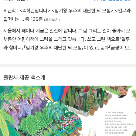
림책』, 『지식 탐정단 헌터구리스 2-플라워랜드의 샤랄라 꿀단지 도난
사건』 등을 썼고, 『재미있는 식물 산책 도감』을 우리말로 옮겼습니다.
최근작 :
<4학년입니다>
,
<암기왕 우주의 대단한 뇌 모험>
,
<열무와
할머니>
… 총 139종
(모두보기)
서울에서 태어나 지금은 일산에 삽니다. 그림 그리는 일이 좋아서 오
랫동안 어린이책에 그림을 그리고 있습니다. 쓰고 그린 책으로『열무
와 할머니』『암기왕 우주의 대단한 뇌 모험』이 있고, 동화『곰팡이 보
고서』『소나기밥 공주』『복희탕의 비밀』등 많은 어린이책에 그림을 그
렸습니다.
출판사 제공 책소개