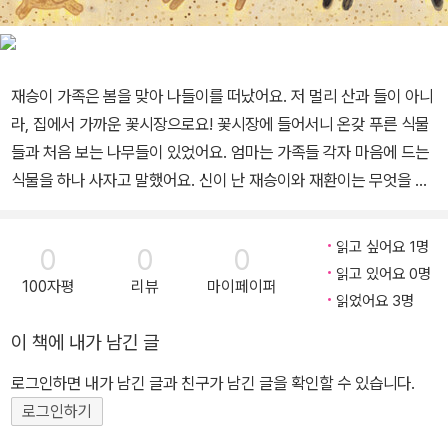
재승이 가족은 봄을 맞아 나들이를 떠났어요. 저 멀리 산과 들이 아니
라, 집에서 가까운 꽃시장으로요! 꽃시장에 들어서니 온갖 푸른 식물
들과 처음 보는 나무들이 있었어요. 엄마는 가족들 각자 마음에 드는
식물을 하나 사자고 말했어요. 신이 난 재승이와 재환이는 무엇을 살
까 고민하며 꽃시장을 둘러보기 시작했어요. 그런데 가족들에게 신기
하고 재미난 일들이 벌어졌어요! 잎이 넓적한 관엽 식물이 괴물로 변
읽고 싶어요 1명
0
0
0
해서 형 재환이를 덮치려고 하고, 여우 꼬리를 닮은 식물이 도망을 가
읽고 있어요 0명
100자평
리뷰
마이페이퍼
기도 했지요. 재승이와 엄마는 낙타 토피어리를 타고 산책도 했어요.
읽었어요 3명
벌레잡이 식물을 구경하다가 잡아먹힐 뻔한 가족들은 신기하고 오싹
이 책에 내가 남긴 글
한 꽃시장 모험을 끝내고 집으로 돌아왔어요. 식물들을 심기 위해 화
분과 흙도 샀지요. 집에 와서 가족들은 각자 산 식물들을 옮겨 심었어
로그인하면 내가 남긴 글과 친구가 남긴 글을 확인할 수 있습니다.
요. 어느새 재승이네 집에도 예쁜 화단이 만들어 졌어요. 다음에 꽃시
로그인하기
장에 가면 어떤 식물들을 만날 수 있을까요? 자연의 아름다움을 느낄