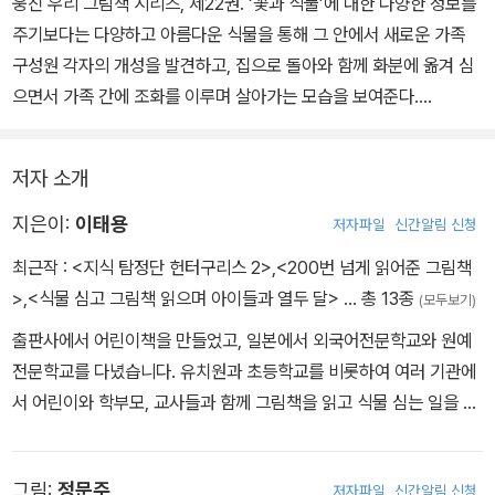
웅진 우리 그림책 시리즈, 제22권. ‘꽃과 식물’에 대한 다양한 정보를
주기보다는 다양하고 아름다운 식물을 통해 그 안에서 새로운 가족
구성원 각자의 개성을 발견하고, 집으로 돌아와 함께 화분에 옮겨 심
으면서 가족 간에 조화를 이루며 살아가는 모습을 보여준다.
각자 다르지만 함께 살아가는 모습을 통해 ‘가족애’를 이야기하는 것
저자 소개
이다. 각자가 정성스럽게 심은 식물들은 물과 양분, 햇빛을 나눠 먹으
며 새로운 곳에서 자라게 된다. 또, 각자 자라온 환경도 다르고, 모습
지은이:
이태용
저자파일
신간알림 신청
도 다르지만 베란다에 놓고 보며 키우다 보면 가족들만의 새로운 꽃
최근작 :
<지식 탐정단 헌터구리스 2>
,
<200번 넘게 읽어준 그림책
시장이 된다. 서로 조화를 이루며 자라는 식물들의 모습은 흡사 가족
>
,
<식물 심고 그림책 읽으며 아이들과 열두 달>
… 총 13종
(모두보기)
과 닮아 있는 것 같다.
출판사에서 어린이책을 만들었고, 일본에서 외국어전문학교와 원예
전문학교를 다녔습니다. 유치원과 초등학교를 비롯하여 여러 기관에
서 어린이와 학부모, 교사들과 함께 그림책을 읽고 식물 심는 일을 하
고 있습니다. 『두근두근 꽃시장 나들이』, 『식물 읽어 주는 아빠』, 『식
물 심고 그림책 읽으며 아이들과 열두 달』, 『200번 넘게 읽어 준 그
그림:
정문주
저자파일
신간알림 신청