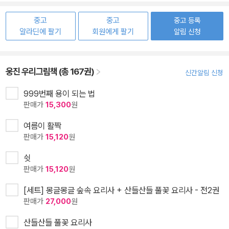
중고
중고
중고 등록
알라딘에 팔기
회원에게 팔기
알림 신청
웅진 우리그림책 (총 167권)
신간알림 신청
999번째 용이 되는 법
판매가
15,300
원
여름이 활짝
판매가
15,120
원
쉿
판매가
15,120
원
[세트] 몽글몽글 숲속 요리사 + 산들산들 풀꽃 요리사 - 전2권
판매가
27,000
원
산들산들 풀꽃 요리사