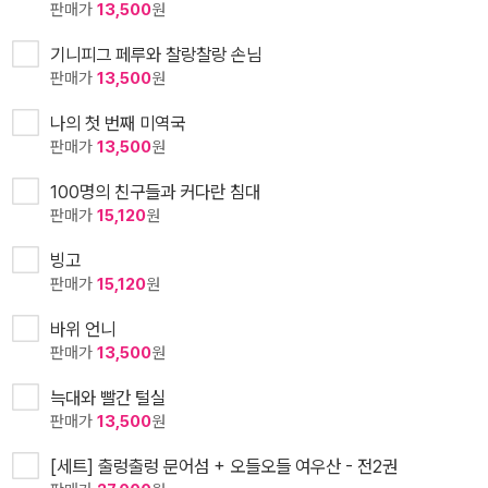
판매가
13,500
원
기니피그 페루와 찰랑찰랑 손님
판매가
13,500
원
나의 첫 번째 미역국
판매가
13,500
원
100명의 친구들과 커다란 침대
판매가
15,120
원
빙고
판매가
15,120
원
바위 언니
판매가
13,500
원
늑대와 빨간 털실
판매가
13,500
원
[세트] 출렁출렁 문어섬 + 오들오들 여우산 - 전2권