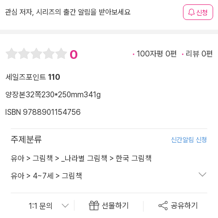
관심 저자, 시리즈의 출간 알림을 받아보세요
신청
0
100자평 0편
리뷰 0편
세일즈포인트
110
양장본
32쪽
230*250mm
341g
ISBN 9788901154756
주제분류
신간알림 신청
유아
>
그림책
>
_나라별 그림책
>
한국 그림책
유아
>
4~7세
>
그림책
선물하기
공유하기