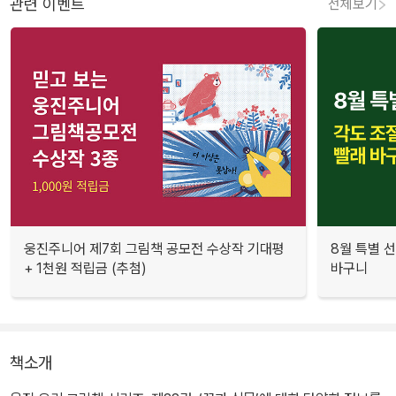
관련 이벤트
전체보기
웅진주니어 제7회 그림책 공모전 수상작 기대평
8월 특별 선
+ 1천원 적립금 (추첨)
바구니
책소개