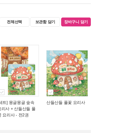
전체선택
보관함 담기
장바구니 담기
[세트] 몽글몽글 숲속
산들산들 풀꽃 요리사
요리사 + 산들산들 풀
꽃 요리사 - 전2권