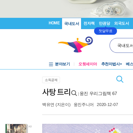
HOME
전자책
만권당
외국도서
국내도서
첫달무료
국내도
분야보기
오뒷세이아
추천마법사
베
소득공제
사탕 트리
웅진 우리그림책 67
|
백유연
(지은이)
웅진주니어
2020-12-07