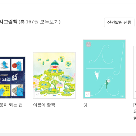
우리그림책
(총 167권 모두보기)
신간알림 신청
 용이 되는 법
여름이 활짝
쉿