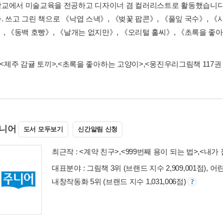
교에서 미술교육을 전공하고 디자이너 겸 컬러리스트로 활동했습니다.
 쓰고 그린 책으로 《낙엽 스낵》, 《벚꽃 팝콘》, 《풀잎 국수》, 《사
》, 《동백 호빵》, 《날개는 없지만》, 《오리털 홀씨》, 《초록을 좋
<제주 감귤 토끼>
,
<초록을 좋아하는 고양이>
,
<웅진우리그림책 117권 
니어
도서 모두보기
신간알림 신청
최근작 :
<계약 친구>
,
<999번째 용이 되는 법>
,
<내가 
대표분야 : 그림책 3위 (브랜드 지수 2,909,001점), 어
내창작동화 5위 (브랜드 지수 1,031,006점)