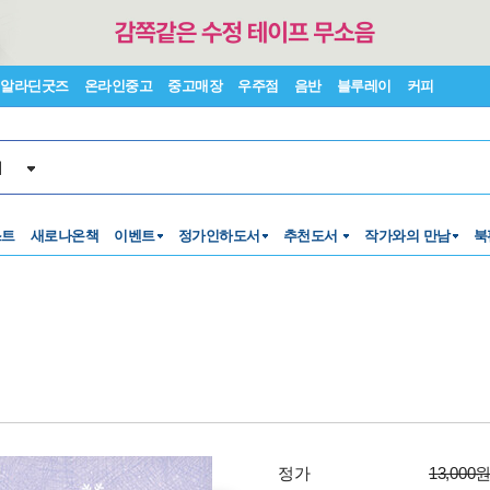
알라딘굿즈
온라인중고
중고매장
우주점
음반
블루레이
커피
서
스트
새로나온책
이벤트
정가인하도서
추천도서
작가와의 만남
북
정가
13,000