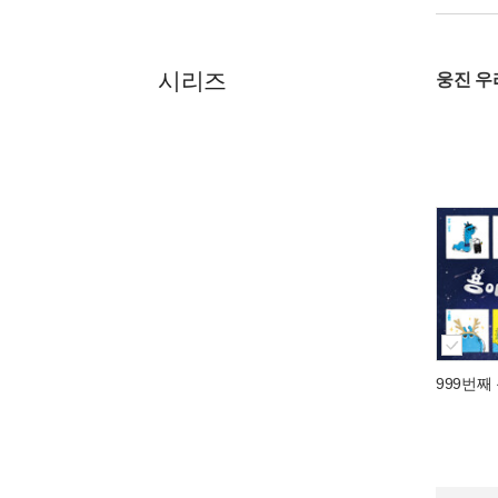
시리즈
웅진 
999번째