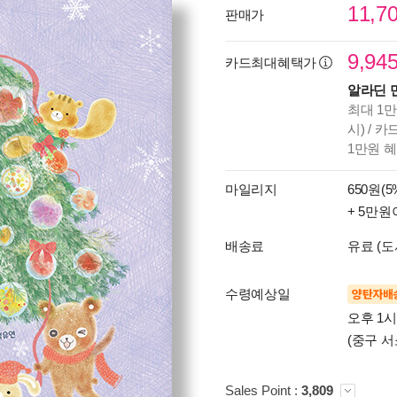
11,7
판매가
9,94
카드최대혜택가
알라딘 
최대 1만
시) / 
1만원 
마일리지
650원(5
+ 5만원
배송료
유료 (도
수령예상일
양탄자배
오후 1
(중구 서
Sales Point :
3,809