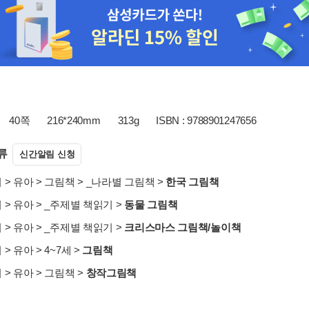
40쪽
216*240mm
313g
ISBN : 9788901247656
류
신간알림 신청
서
>
유아
>
그림책
>
_나라별 그림책
>
한국 그림책
서
>
유아
>
_주제별 책읽기
>
동물 그림책
서
>
유아
>
_주제별 책읽기
>
크리스마스 그림책/놀이책
서
>
유아
>
4~7세
>
그림책
서
>
유아
>
그림책
>
창작그림책