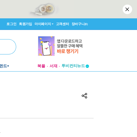
로그인
회원가입
마이페이지
고객센터
장바구니
(0)
투비컨티뉴드
펀드
북플
서재
창작플랫폼
투비컨티뉴드
원