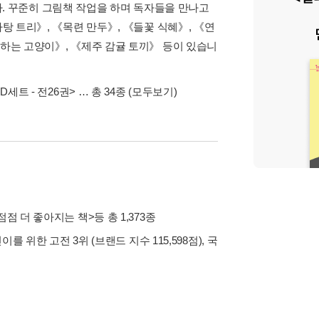
 꾸준히 그림책 작업을 하며 독자들을 만나고
탕 트리》, 《목련 만두》, 《들꽃 식혜》, 《연
아하는 고양이》, 《제주 감귤 토끼》 등이 있습니
D세트 - 전26권>
… 총 34종
(모두보기)
점점 더 좋아지는 책>
등 총 1,373종
린이를 위한 고전 3위 (브랜드 지수 115,598점), 국