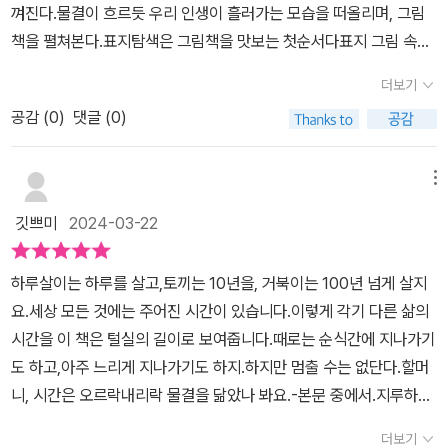
껴진다.물결이 흐르듯 우리 인생이 흘러가는 모습을 떠올리며, 그림
한 물결 속에서 어떤 모습으로 살아가고 있는 것일까요?우리는 삶 속
책을 펼쳐본다.표지탐색은 그림책을 맛보는 첫순서다표지 그림 속에
에서 다양한 사람들과 관계를 맺으며 살아가요. 마치 여러 가지 색의
할머니, 소녀, 고래, 거북이, 곤충 등이 있다. 할머니와 손녀에게만 색
실들이 서로 엮어 있듯이 말이예요. 우리는 서로 함께 시간을 만들어
더보기
이 있고, 동물들은 흑백이다. 다양한 생명들, 모두 함께 살고 가고 있
가는 동안 얼마나 아름답고 소중한 지에 대해서 배우게 되요.어린 손
공감 (
0
)
댓글 (0)
는 우리 모두는 어디로 흘러갈까?그림책을 펼치고 만난 첫 문장!너무
녀가 사랑하는 할머니에게 영원히 함께 살고 싶다고 말하는 모습을
귀엽다~ '할머니, 할머니! 나 궁금한게 생겼어요!''우리 아가, 뭐가 궁
보니까 순간 엄마 아빠와 영원히 함께 살겠다고 장담했던 아들의 모
금할까?'속표지에 아이와 할머니는 실타래로 바느질을 하며 이야기
메뉴
습이 떠오르더라고요. 저도 모르게 이 부분을 읽으면서 살며시 미소
를 한다.실타래로 연결된 그림 안에 들어있는 질문들~'하루살이는 하
를 짓게 되더라고요. 책 속에 담겨 있는 할머니와 손녀의 대화가 참 따
깃쁘미
2024-03-22
루만 살고, 매미는 일주일만 살고.거북이에게 주어진 100년이라는
뜻하고 의미있는 그림책이더라고요. 사랑하는 자녀와 함께 시간의 개
시간.토끼에게 주어진 10년정도의 시간.'각자에게 주어진 시간은 짧
념에 대해서 함께 나누고 싶은 분에게 추천해 드려요.[이 글은 출판사
하루살이는 하루를 살고,토끼는 10년을, 거북이는 100년 넘게 살지
을수도 길수도 있다. 모두 다르다.그렇게 우리의 생명은 서로 다른 시
로부터 책을 제공 받아자유롭게 작성한 것입니다.]
요.세상 모든 것에는 주어진 시간이 있습니다.이렇게 각기 다른 삶의
간을 안고 살아간다.실로 이어지는 그림과 이야기 속에서 서로의 다
시간을 이 책은 털실의 길이로 보여줍니다.때로는 순식간에 지나가기
른 삶의 시간을 나눈다. 돌잡이 때 장수를 기원하며 늘 올려놓던 실타
도 하고,아주 느리게 지나가기도 하지.하지만 멈출 수는 없단다.할머
래가 떠오른다.그리고 할머니와 손녀에게 주어진 시간도 모두 다르
니, 시간은 오르락내리락 물결을 닮았나 봐요.-본문 중에서.지루하고
다.언젠가는 끝이 있고, 헤어짐이 있다.평생 함께 할 것 같은 사랑하는
힘든 일을 할 때는 천천히 가던 시간이재미있는 일을 할 때는 너무 빨
사람이나 동물들도 언제가는 때가 온다. 이별의 때.이별의 슬픔을 견
더보기