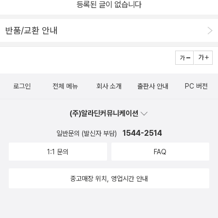
등록된 글이 없습니다
비슷하게 느껴진다. 🙂#시간 #털실 #100세그림책 #인생그림책 #
그림책추천 #독서 #책 #독서기록 #독서스타그램 #bookreview #
반품/교환 안내
책으로소통하기 #book #그림책 #그림책북큐레이터 #북스타그램
#서평
로그인
전체 메뉴
회사 소개
출판사 안내
PC 버전
(주)알라딘커뮤니케이션
1544-2514
일반문의 (발신자 부담)
1:1 문의
FAQ
중고매장 위치, 영업시간 안내