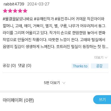
겠죠.발을 담그고 가만히 바라보며 물결을 느껴봅니다.흘러온 시간들
rabbit4739
2024-03-27
과 흘러갈 시간들이 모두에게 반짝이는 윤슬같기를 바랍니다. 아름다
운 책사랑하는 사람들을 떠올려보며지금 흐르는 소중한 시간들도잘
#물결을닮았나봐요 #유해린작가 #웅진주니어 귀여운 작은아이와
흘러가고 있음을 안도하게 해주는 책인 것 같아요. 어른들에게도, 아
할머니, 고래, 매미, 거북이, 멸치, 별, 구름, 나무가 어우러져서 동그
이들에게도 '물결을 닮았나봐요.' 추천합니다. 책을 펼치면 밀려오는
라미를 그리며 어울리고 있다. 작가의 손으로 한땀한땀 놓아서 판화
여러 감정들을 느껴보실 수 있을거예요. @woongjin_junior#물결
작업으로 만들어진 작품이다. 따뜻한 느낌이 든다. 고래와 털실에서
을닮았나봐요#웅진주니어#웅진우리그림책#글그림유해린#감정그
음영의 질감이 생생하게 느껴진다. 흐트러진 털실이 등장하는 첫 장
림책#도서추천#그림책추천#서평단#도서서평
면은 할머니와 작은 아이의 대화로 풀어간다. 주제는 눈에 보이지 않
더보기
는 시간.표지에 등장한 소재의 시간의 길이를 털실에 담았다. 털실의
공감 (
0
)
댓글 (0)
질감과 길이로 시간을 표현하였다. 각자의 시간은 털실처럼 각자의
사연을 담아 거칠다. 그리고 주어진 삶의 시간도 다르다. 유해린 작가
는 작은 아이와 흰둥이가 만나는 장면을 손꼽았다. 작은 아이와 흰둥
5편 더보기
이의 시간도 얽히며 만난다. 털실의 단짝 코바늘로 엮어지면서, 서로
어우러진다. 어우러짐이 너무 예쁘게 표현되는 구성에 눈을 뗄수가
쓰기
마이페이퍼 (0편)
없다. 유해린 작가는 쇼팽 녹턴 2번을 들으며 작업을 했단다. 그래서
인지 음악을 들으면서 책을 넘기니 털실의 움직임이 음악의 흐름과