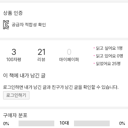
의 의미를 털실로 시각화해 보여 주기에 더욱 특별하다. 상대적인 시
간을 털실의 길이로만 표현할 수는 없지만, 이 책이 우리에게 던지는
상품 인증
분명한 메시지를 만날 수 있다. 여러 겹의 실이 쌓이고, 또 다른 실과
공급자 적합성 확인
엮여 만들어진 털실처럼 우리의 삶도 여러 관계를 맺으며 새로운 순
간과 마주한다. 흰둥이와 함께하는 산책, 할머니와 뜨개질하는 다정
한 시간 등 우리에게는 함께했을 때 얽히는 시간들이 있다. 혼자라면
읽고 싶어요 1명
3
21
0
만날 수 없었던 순간 속에서 다채롭게 모양을 만들어 나가는 모든 순
읽고 있어요 0명
간들이 반짝 빛난다. 타인과 함께하는 시간의 소중함, 더 나아가 그 순
100자평
리뷰
마이페이퍼
읽었어요 25명
간들을 되뇌며 우리를 둘러싼 의미들을 가만히 되짚어 보게 하는 그
림책이다. 손녀의 물음과 할머니의 지혜로운 대답이 아름답게 흐르는
이 책에 내가 남긴 글
그림책 할머니와 영원히 함께 있고 싶다는 아이의 귀여운 투정에 할
로그인하면 내가 남긴 글과 친구가 남긴 글을 확인할 수 있습니다.
머니는 누구에게나 시간은 유한하다고, 그리고 시간 속에 우리는 어
로그인하기
떻게 살아야 할지 다정한 어투로 이야기 한다. 삶의 지혜와 경험이 묻
어난 할머니의 대답은 시종일관 아이에게 무언가를 강요하지 않고,
스스로 생각하고 깨달을 수 있도록 한다. 그 덕분에 책을 읽는 우리들
구매자 분포
도 시간을 더 실제적이고, 구체적으로 사유할 수 있다. 유해린 작가는
10대
0%
0%