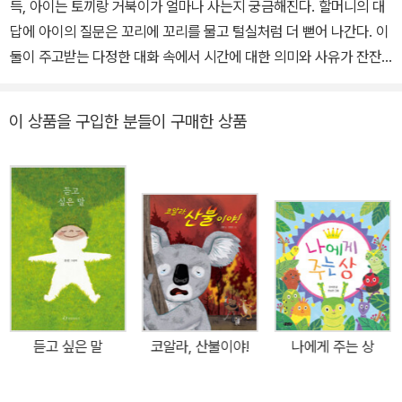
득, 아이는 토끼랑 거북이가 얼마나 사는지 궁금해진다. 할머니의 대
답에 아이의 질문은 꼬리에 꼬리를 물고 털실처럼 더 뻗어 나간다. 이
둘이 주고받는 다정한 대화 속에서 시간에 대한 의미와 사유가 잔잔
하게 펼쳐진다. 당신의 시간은 어떻게 흘러가나요? 흐르는 물결을 닮
은 시간에 대한 잔잔한 사유 시간은 우리가 아무리 붙잡으려 해도 손
이 상품을 구입한 분들이 구매한 상품
에 잡히지 않는다. 1분 1초, 한시도 멈추지 않고 부지런히 흘러가는 시
간은 오르락내리락 물결의 모양을 꼭 닮았다. 비록 그 형태를 똑바로
마주할 수는 없지만, 시간은 언제나 우리와 함께다. 『물결을 닮았나
봐요』는 이러한 시간의 특성을 물결에 비유해 시간에 대해 다정하게
이야기하는 작품이다. 하루를 사는 하루살이의 시간, 10년을 사는 토
끼의 시간, 그리고 언제가 끝인지 알 수 없지만 유한한 인간의 시
간…… 이렇게 각기 다른 우리의 시간은 자신만의 속도와 모양으로 흘
러간다. 시간이라는 거대한 물결 속에서 우리의 물결을 어떤 모양일
까? 하루하루를 살아가며, 그 속에서 자신만의 그림을 그리며 살아가
듣고 싶은 말
코알라, 산불이야!
나에게 주는 상
는 우리의 시간이 아름답다. 자신만의 물결을 가지고 함께 흘러가는
우리들 『물결을 닮았나 봐요』는 서로 얽히고설켜 함께 흘러가는 시간