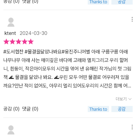
공감 (
0
)
댓글 (0)
요 다양한 색으로 예쁜 모양으로 한데 모여있으니 멋진 그림같았어요
오르락내리락 자신만의 물결로 흘러가요 우리가 함께있는 지금시간
이 소중하고 아름다운 시간이라는걸 다시한번 알려주었어요 책소개
메뉴
에서 보았던 털실로 염색되어진 그림이 너무 멋있었어요 한줄한줄 정
ktent
2024-03-30
성이 대단하신것같아요 괜히 촉감책인듯 따라 만져보게되요 따뜻한
그림과 정성이 돋보이는 책 추천해요
#도서협찬 #물결을닮았나봐요#웅진주니어별 아래 구름구름 아래
나무나무 아래 사는 매미깊은 바다에 고래와 멸치그리고 우리 할머
니, 흰둥이, 작은아이모두의 시간을 엮어 낸 유해린 작가님의 첫 그림
책 🌊 물결을 닮았나 봐요. 🌊우린 모두 어떤 물결로 어우러져 있을
까요?만난 적이 없어도, 아무리 멀리 있어도우리의 시간은 함께 어우
러져 있어요. 주어진 시간이 달라평생을 함께 할 수 없는 할머니와 손
더보기
녀구름도, 나무도 별들도 언젠가는 끝이 있어요.우리의 삶이 잔잔하
공감 (
0
)
댓글 (0)
게 흐르는 물결처럼때론 휘몰아치는 파도처럼 시간은 흘러가고있어
요. 멈출수 없는 우리 모두의 시간을 아름답게 표현한 그림책 물결을
닮았나봐요. 슬픔도 기쁨도 우리가 함께하는 시간에 물결처럼 밀려오
메뉴