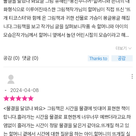
물결을 닮았나 봐요글 그림 유해린-웅진주니어-할머니와 손녀의 대
금 울컥했어요. 만남과 이별 시간은 이렇듯 오르락 내리락 물결을 닮
화형식으로 이루어진따스한 그림책작가님의 할머님이 직접 뜨신 '뜨
았어요. 시간의 형태를 털실 판화로 표현하신 일러스트가 진짜 압권
개 티코스터'와 함께 온 그림책과 귀한 선물로 가슴이 몽글몽글 해집
이에요 최고최고 ???? 각자의 삶, 우리의 삶 얽히고 엮이는 관계 그
니다.그림책을 보고 작가님 글을 살펴보니작품 속 할머니와 아이의
리고 시간을 색색의 털실로 담아낸 따뜻하고 예쁜 그림책 별 아래 구
모습은작가님께서 할머니 옆에서 놀던 어린시절의 모습이라고 해요.
름, 구름 아래 나무 나무 아래 사는 매미, 깊은 바다에 고래와 멸치. 그
할머니와의 애틋한 추억이 고스란히 담기고 손녀의 작품을 축하해주
리고 우리 할머니, 흰둥이, 작은아이 아기자기하고 예쁜 그림체와 더
더보기
기 위해 한땀 한땀 정성가득한 뜨개 티코스터를 떠주시는 마음 ❤️그
예쁜 작가님의 마음 작가님처럼 쇼팽 녹턴no2 를 들으면서 그림과
공감 (
0
)
댓글 (0)
마음이 녹아있고 고스란히 담겨있기에그림책 속 그림과 문장 하나하
글을 마음에 담아 보았어요.
나가울림이 가득합니다.할머니와 손녀의 따뜻한 핑퐁'우리에게 주어
진 시간은 다 다르단다.그래도 할머니랑 흰둥이는 나랑 평생 같이 있
메뉴
을 거죠?'-본문 내용 중-이 문장에서 느껴지는 서로에 대한 애틋함과
-
2024-04-08
이별에 대한 막연한 두려움이 애잔하게 다가옵니다.누구나 사랑하는
가족과의 이별은 두렵고 상상조차 하기 싫잖아요. 그 마음이 고스란
<물결을 닮았나 봐요> 그림책은 시간을 물결에 빗대어 표현한 책이
히 전해집니다.할머니는 손녀의 마음을 알고현명한 대답을 해주네요.
랍니다.흘러가는 시간을 물결로 표현한게 너무너무 예쁘더라고요.하
서로 다른 색의 실들이 얽히고 연결되어 있듯만남과 이별은 끊임없이
염없이 흘러가는 시간이 정말 물결을 닮은거 같아요.뜨개질 하고 있
이어지겠지요.그림책을 읽는내내 저도 갖고있는 소중한 할머니와의
는 할머니 곁에서 시간에 대한 질문을 하는 아이.할머니의 뜨개질 실