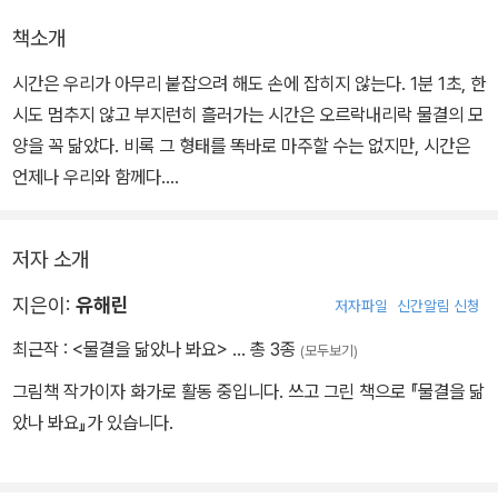
책소개
시간은 우리가 아무리 붙잡으려 해도 손에 잡히지 않는다. 1분 1초, 한
시도 멈추지 않고 부지런히 흘러가는 시간은 오르락내리락 물결의 모
양을 꼭 닮았다. 비록 그 형태를 똑바로 마주할 수는 없지만, 시간은
언제나 우리와 함께다.
『물결을 닮았나 봐요』는 이러한 시간의 특성을 물결에 비유해 시간에
저자 소개
대해 다정하게 이야기하는 작품이다. 하루를 사는 하루살이의 시간, 1
0년을 사는 토끼의 시간, 그리고 언제가 끝인지 알 수 없지만 유한한
지은이:
유해린
저자파일
신간알림 신청
인간의 시간…… 이렇게 각기 다른 우리의 시간은 자신만의 속도와 모
최근작 :
<물결을 닮았나 봐요>
… 총 3종
(모두보기)
양으로 흘러간다.
그림책 작가이자 화가로 활동 중입니다. 쓰고 그린 책으로 『물결을 닮
았나 봐요』가 있습니다.
시간이라는 거대한 물결 속에서 우리의 물결을 어떤 모양일까? 하루
하루를 살아가며, 그 속에서 자신만의 그림을 그리며 살아가는 우리
의 시간이 아름답다.