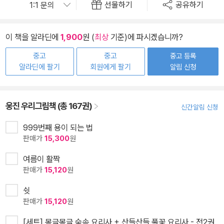
선물하기
공유하기
이 책을 알라딘에
1,900
원 (
최상
기준)에 파시겠습니까?
중고
중고
중고 등록
알라딘에 팔기
회원에게 팔기
알림 신청
웅진 우리그림책 (총 167권)
신간알림 신청
999번째 용이 되는 법
판매가
15,300
원
여름이 활짝
판매가
15,120
원
쉿
판매가
15,120
원
[세트] 몽글몽글 숲속 요리사 + 산들산들 풀꽃 요리사 - 전2권