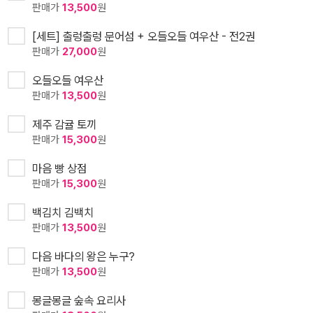
판매가
13,500
원
[세트] 출렁출렁 문어섬 + 오들오들 여우산 - 전2권
판매가
27,000
원
오들오들 여우산
판매가
13,500
원
제주 감귤 토끼
판매가
15,300
원
마음 빵 상점
판매가
15,300
원
백김치 김백치
판매가
13,500
원
다음 바다의 왕은 누구?
판매가
13,500
원
몽글몽글 숲속 요리사