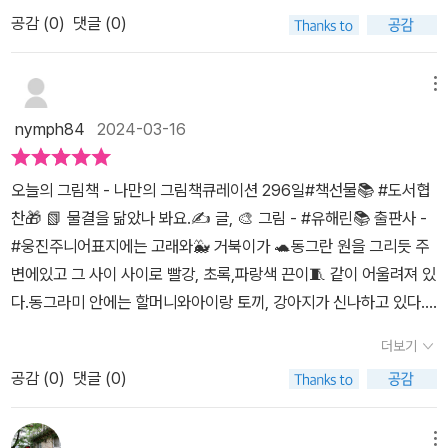
리 간다고 느껴지지요.누구에게나 똑같이 흘러가지만사람에 따라, 그
뎌내지 못할 것 같아, 시간이 그대로 멈춘 것처럼 가만히 있고 싶지만
공감 (
0
)
댓글 (0)
리고 마음에 따라시간이 흘러가는 느낌은 다 다릅니다시간이라는 거
시간을 멈출수 없다.시간은 물결처럼 흐르니까.문득 우리 엄마의 주
대한 물결 속에 우리는 어떤 모습으로 살아가고 있을까요?삶 속에서
름살이 떠오른다.물결처럼 보이는 그 주름살이 엄마가 지내온 시간을
다양한 사람들과 관계를 맺듯이여러 가지 색의 실들이 엮입니다.그렇
메뉴
보여준다.이제 내게도 조금씩 보여지는 그 물결모양 주름을 우리아이
게 만들어진 다양한 모양은 우리가 함께 하는 시간을 표현하고 있지
들이 발견한다.물결처럼 흐르는 것처럼 서로 다르지만 함께 살아가고
nymph84
2024-03-16
요.함께 만들어낸 시간이 얼마나 아름답다고 소중한지를 보여주네요.
흘러가는 이 시간이 참 소중하구나 느껴진다.반려견과의 이별을 경험
할머니와 영원히 함께 있고 싶어 하는 손녀의 모습에서평생 엄마랑
하고 할머니랑 헤어지는 것이 두려운 손녀에게 들려주는 따뜻한 이야
오늘의 그림책 - 나만의 그림책큐레이션 296일#책선물📚 #도서협
함께 살겠다던 딸아이가 떠올라슬며시 미소 짓게 되더라고요.할머니
기에 나도 뭉클해진다.같은 시간을 살아가지만, 각자의 시간은 모두
찬🎁 📗 물결을 닮았나 봐요.✍️ 글, 🎨 그림 - #유해린📚 출판사 -
와 손녀의 주고받는 대화체로 풀어낸 이야기라더 따뜻하고 정겹게 느
다르다는 것을 인정하고 오늘 하루도 함께 살아가는 것을 감사하게
#웅진주니어표지에는 고래와🐳 거북이가 🐢동그란 원을 그리듯 주
껴졌습니다.할머니와의 대화도 예쁜 모양으로 남겠지요?털실을 색으
한다.@woongjin_junior에서 좋은책 보내주셔서 잘 읽었습니다 감
변에있고 그 사이 사이로 빨강, 초록,파랑색 끈이🧵 같이 어울려져 있
로 물들여 찍어내는판화기법을 사용했다고 하네요.작가의 정성이 느
사합니다 <출판사로부터 제공받은 책을 읽고 작성한 주관적인 글입
다.동그라미 안에는 할머니와아이랑 토끼, 강아지가 신나하고 있다.
껴지는 예쁜 그림책입니다.*출판사로부터 책을 제공받아 작성한 주
니다>
무얼하고 있는 걸까?🤔아이가 할머니에게 물었다.✳️ 왜 하루살이는
관적인 글입니다.
더보기
하루만 살고매미는 일주일을 사는지토끼와 거북이는 얼마나사는지
공감 (
0
)
댓글 (0)
물었다.할머니는👵 하나하나이야기해 주며우리에게 주어진 시간이
⏳️다 다르다고 흘러간다고 알려주셨다.아이는 그럼 가만히 있겠다며
웅크리고 있다. 이렇게 하면 시간이 가지 않을거라면서🥹어릴적에는
메뉴