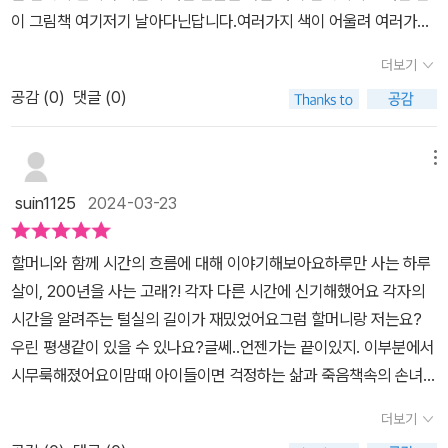
추억그리고 헤어지고싶지않은 마음할머니의 사랑이 떠오르면서마음
이 그림책 여기저기 날아다닌답니다.여러가지 색이 어울려 여러가지
이 뭉클해집니다.#물결을닮았나봐요 #유해린 글그림 #웅진주니어#
모양을 만드는 것처럼 시간도 함께 어우러져 가는거 같아요.이 세상
우리에게주어진시간 #할머니와손녀 #마음따뜻한그림책
더보기
에 있는 모든 것들은 각자만의 시간을 가지고 있고 각자 가지고 있는
공감 (
0
)
댓글 (0)
시간의 속도는 다르지만 그 시간들이 함께 어우러져 우리는 지내고
있죠.다른 사람들과 함께 시간을 보냈을 때 더 의미있는 시간이 된다
는 걸 보여주는 그림책이었습니다.따뜻하고 귀여운 그림체로 아이의
메뉴
시선을 사로 잡은 그림책으로다른 사람들과 함께 하는 시간의 소중함
suin1125
2024-03-23
을 일깨워주는 그림책이었어요.아이와 함께 읽어보기 좋은 그림책이
랍니다!*본 서평은 출판사로부터 책을 제공받아 직접 읽고 작성되었
할머니와 함께 시간의 흐름에 대해 이야기해보아요하루만 사는 하루
습니다.
살이, 200년을 사는 고래?! 각자 다른 시간에 신기해했어요 각자의
시간을 알려주는 털실의 길이가 재밌었어요그럼 할머니랑 저는요?
우린 평생같이 있을 수 있나요?글쎄..언젠가는 끝이있지. 이부분에서
시무룩해졌어요이맘때 아이들이면 걱정하는 삶과 죽음책속의 손녀처
럼 시간이 멈췄으면 좋겠다 고래처럼 오래오래 살았으면 좋겠대요 뒷
더보기
장을 넘기면 할머니가 우리의 시간들은 함께 어우려져있다고 알려줘