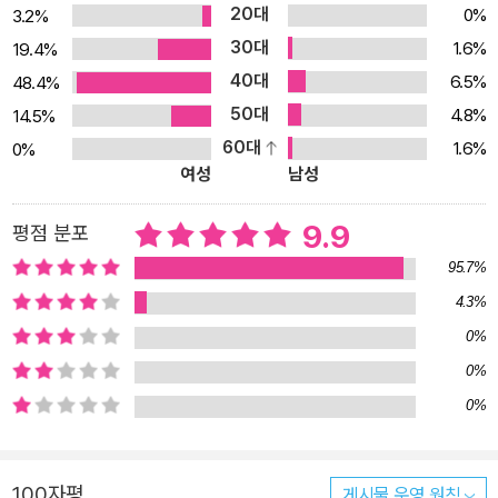
직접 털실에 하나하나 색으로 물들여 시간을 표현했다. 결을 그대로
20대
0%
3.2%
찍어 내는 판화 기법을 사용하여 우연의 아름다움과 따스한 분위기를
30대
1.6%
19.4%
더 했다. 직접 털실을 찍는 정성과 시간이 차곡차곡 쌓여 더욱 포근한
40대
6.5%
48.4%
감동을 선사하는 작품이다.
50대
4.8%
14.5%
60대
1.6%
0%
여성
남성
9.9
평점 분포
95.7%
4.3%
0%
0%
0%
100자평
게시물 운영 원칙