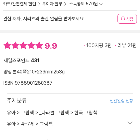
카드/간편결제 할인
무이자 할부
소득공제 570원
관심 저자, 시리즈의 출간 알림을 받아보세요
신청
9.9
100자평 3편
리뷰 21편
세일즈포인트
431
양장본
40쪽
210*233mm
253g
ISBN 9788901280387
주제분류
신간알림 신청
유아
>
그림책
>
_나라별 그림책
>
한국 그림책
유아
>
4~7세
>
그림책