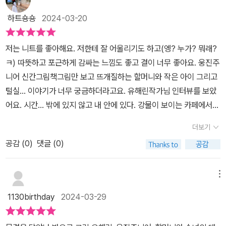
시간이⏰️ 빠르게흘러가길 원했는데지금은 아이처럼 시간이 멈춰지
하트숑숑
2024-03-20
길🚫 바라고 있는지도모른다.할머니는 조금 난처한듯😟소년에게 조
심스럽게말씀 해주신다.모두의 시간은흐른다고⏰️때론 빠르게, 때론
저는 니트를 좋아해요. 저한테 잘 어울리기도 하고(엥? 누가? 뭐래?
느리게 지나가지만멈출 수는 없다고🙅‍♂️할머니의 마음을 알아차린아
ㅋ) 따뜻하고 포근하게 감싸는 느낌도 좋고 결이 너무 좋아요. 웅진주
이는 오르락 내리락하는우리의 삶이 물결을🌊 닮았다고말 한다.그리
니어 신간그림책그림만 보고 뜨개질하는 할머니와 작은 아이 그리고
고는 자기만의 물결이 있을거라말 한다.😊이 그림책은📗 물결이 흐
털실... 이야기가 너무 궁금하더라고요. 유해린작가님 인터뷰를 보았
르는 방향 처럼우리의 삶도 비슷하다고 얘기한다.각자의 물결대로 흐
어요. 시간… 밖에 있지 않고 내 안에 있다. 강물이 보이는 카페에서
르고 또 어울려져살아간다고..☝️✨️ 나의 삶의 물결은 어떻게 흐르고
차를 마시는데 오르락 내리락하는 물결 때문에 시간의 형태가 떠오르
있나?서로의 물결이 흐르다가 한 곳에 만나어울려지는 삶은 어떻게
더보기
셨대요. 형태가 없는 시간 서로에게 다르게 주어진 시간 자신만의 속
어울려지며흘러갈까? 🤔앞으로 흘러 갈 시간들이⏳️ 궁금해진다.🎀
공감 (
0
)
댓글 (0)
도와 모양으로 흘러가요. 하지만 결국 그 시간들은 얽히고 엮이는 관
이 그림책은 우리의 삶의 흘러가는 시간과어우러져 사는 것을 알아가
계가 되죠. 우리에게 주어진 시간은 다 달라요. 하루살이는 하루만 살
므로 아이부터 어른까지 모두에게 추천한다.@woongjin_junior@l
고 매미는 일주일만 살아요. 토끼는 10년 정도 거북이는 100년 정도
메뉴
ael_84 #웅진주니어출판사로 부터 도서협찬을 받아 서평을 작성하
고래는 200년도 넘게 살기도 한대요. 구름과 나무는 우리 인간보다
였습니다. 감사합니다.#1일1그림책 #신간그림책 #시간 #삶 #물결#
1130birthday
2024-03-29
먼저 태어났고 별은 훨씬 오래전부터 있었죠. 직선으로 펼쳐지는 각
물결을닮았나봐요 #그림책스타그램#그림책마인드셋스토리텔러#마
자의 시간이 휘어지면서 원이 되는 흰둥이의 시간과 만나는 장면 조
음약처방