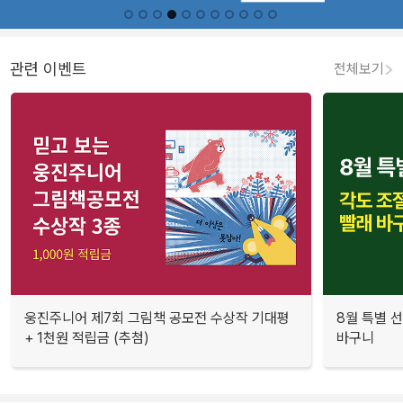
관련 이벤트
전체보기
웅진주니어 제7회 그림책 공모전 수상작 기대평
8월 특별 선
+ 1천원 적립금 (추첨)
바구니