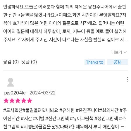
안녕하세요.오늘은 여러분과 함께 책의 제목은 웅진주니어에서 출판
한 신간 <물결을 닮았나봐요.>이예요.과연 시간이란 무엇일까요?처
음에 호기심이 많은 어린 아이의 질문으로 시작해요. 할머니는 어린
아이의 질문에 대해서 하루살이, 토끼, 거북이 등을 예로 들어 설명해
주세요. 각자에게 주어진 시간이 다르다는 사실을 털실의 길이로 지
혜롭게 설명해 주세요. 시간이 모든 존재에게 주어졌어요. 그렇지만
더보기
동일한 시간이 모두 존재에게 동일하게 주어지는 게 아니라고 설명해
공감 (
0
)
댓글 (0)
주세요. 할머니의 지혜로운 답변대로 세상에 존재하는 모든 존재마다
각자에게 주어진 시간은 달라요. 뿐만 아니라 우리가 아무리 시간을
붙잡려고 애써도 결코 붙잡을 수 없어요.평생 함께 할 것 같았던 사랑
메뉴
하는 사람이나 동물들도 언젠가 이별의 때가 있어요. 이별의 슬픔을
pjs0204kr
2024-03-22
못 견딜 것 같지만 시간은 물결처럼 멈추지 않고 흘러가요.때론 시간
이 순식간에 지나가는 것 같기도 해요. 어느 때는 매우 천천히 흘러가
#도서협찬#물결을닮았나봐요 #유해린 #웅진주니어#삶의시간 #주
는 것 같아요. 이 책은 시간이라는 말로 표현하기 다소 어렵게 느껴질
어진시간 #시간 #이별 #신간그림책 #유아그림책 #성인그림책 #추
수 있는 개념을 쉽고 재미있게 배울 수 있는 그림책인 것 같아요. 이
천그림책 #서평단《물결을 닮았나봐요》 제목에서 부터 애잔함이 느
책은 참 의미있는 것 같아요.그렇다면 우리는 모두 시간이라는 거대