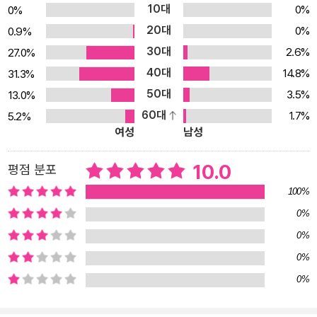
전 우수작 『소풍날』은 ‘밥알 하나하나에 그려진 표정들에 따뜻한 감
10대
0%
0%
성이 담겨 있어 웃으면서도 가슴이 벅차올랐다.’ ‘김밥 한 줄 만드는
20대
0%
0.9%
과정으로 이렇게 뭉클해질 수 있다니 놀랍다.’라는 평을 받으며 ‘제6
30대
2.6%
27.0%
회 웅진주니어 그림책 공모전’에서 우수상을 받은 작품이다. 마치 어
40대
14.8%
31.3%
린아이가 그린 듯한 과감한 선과 거침없는 색감, 거기에 재료를 넣고
50대
3.5%
13.0%
김밥을 마는 과정을 그림 글자와 캐릭터들로 시원시원하게 표출해 낸
60대
1.7%
5.2%
리듬감 넘치는 연출력까지 더해 책장을 넘길수록 시선을 더욱 집중시
여성
남성
킨다. 김규하 작가는 『소풍날』에 노랑, 초록, 주황 등 주로 발랄한 색
을 사용해 또렷하고 선명한 이미지를 연출했다. 특히 쨍한 형광 노란
10.0
평점 분포
바탕에 참기름이 똑똑 떨어지는 장면과 완성된 김밥이 무지개처럼 펼
100%
쳐지는 장면은 경쾌하고 강렬하다. 달걀 지단이 모두를 감싸 주는 연
0%
한 하늘빛 장면이나 김밥을 돌돌 꾹꾹 눌러 모양을 완성해 가는 장면
0%
은 한 템포 쉬어가며 숨을 고르게 한다. 고소한 향내가 진동하는 김밥
0%
들로 가득한 『소풍날』을 지금 함께 만나 보자.
0%