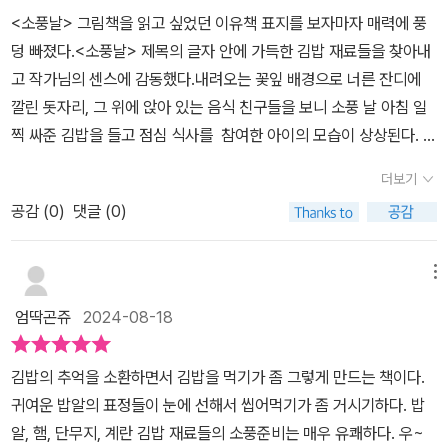
#1일1그림책 #신간그림책 #소풍날#김밥 #밥알 #김밥재료 #그림책
<소풍날> 그림책을 읽고 싶었던 이유책 표지를 보자마자 매력에 풍
추천#그림책스타그램#그림책테라피스트 #마음약처방
덩 빠졌다.<소풍날> 제목의 글자 안에 가득한 김밥 재료들을 찾아내
고 작가님의 센스에 감동했다.내려오는 꽃잎 배경으로 너른 잔디에
깔린 돗자리, 그 위에 앉아 있는 음식 친구들을 보니 소풍 날 아침 일
찍 싸준 김밥을 들고 점심 식사를 참여한 아이의 모습이 상상된다. 그
림책 속의 김밥 재료들이 개성 만점이에요. 햄에 그려진 돼지 보고 혼
더보기
자 킥킥거렸다. 아이들과 그림책을 읽고 함께 김밥 만들기 요리 활동
공감 (
0
)
댓글 (0)
도 하고 함께 가까운 곳으로 당장이라도 소풍 가고 싶어졌다. 아이들
에게 그림책을 보여주려고 하니 나도 모르게 미소가 가득하다. 재미
있는 그림책을 아이들에게 소개해 주는 일은 신나는 일이다. '애들아,
메뉴
이거 봐봐'신나는 목소리에 아이들이 책표지에 집중하며 살펴본
엄딱곤쥬
2024-08-18
다. 흩날리는 꽃송이들, 돗자리 펼치고 앉아 있는 김밥 재료들의 모습
을 하나, 둘, 찾아내는 재미가 있다. 아이들과 소풍날 어떤 일이 있었
김밥의 추억을 소환하면서 김밥을 먹기가 좀 그렇게 만드는 책이다.
는지.어떤 소풍날이 기억에 남는지 이야기를 나눠보며 소풍날을 회상
귀여운 밥알의 표정들이 눈에 선해서 씹어먹기가 좀 거시기하다. 밥
해 본다.밥솥은 어디 회사 밥솥일까?속표지를 보던 아이들은 밥솥이
알, 햄, 단무지, 계란 김밥 재료들의 소풍준비는 매우 유쾌하다. 우~
어느 회사의 밥솥인지에 대해서 의견을 나눈다. 쿠*와 쿠* 대표적인