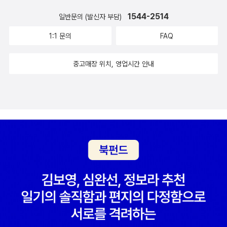
는 순서를 정하기 위해 가위바위보를 한다. 이 설정도 재미있었다. 김
밥 쌀 때 어떤 재료를 먼저 넣겠다는 생각 없이, 손에서 가까운 재료를
1544-2514
일반문의 (발신자 부담)
먼저 넣는데 재료들끼리 있으니 순서가 필요하겠구나. 김밥 재료들이
1:1 문의
FAQ
눕는 방식도 다 제각각이다. 점프하기도, 군대처럼 행진하기도, 현란
한 발놀림으로 눕기도 했다. 우리 집에서는 오이와 당근을 이렇게 썰
중고매장 위치, 영업시간 안내
지는 않는데, 라는 생각을 하면서 재미있게 봤다. 계란이 누울 때는
[팔딱팔딱 목욕탕]의 부황 아저씨가 생각났다. 김밥을 다 쌌다. 아직
끝나지 않았다. 아이에게 이 책을 읽어주면서 ˝이 다음에는 뭘 해야
할까?˝ 물어봤더니 말아야 한다고 한다. 책장을 넘기면서 ˝정답!˝이
라고 외쳤다. 김밥을 마는 것도 한 번에 끝나지 않는다. 김밥 옆구리가
터졌다. 이때 교관 밥풀이의 표정이 뭉크의 ‘절규‘에 나오는 표정 같
다. 다시 김밥 말 때는 모두들 결연한 의지로 파이팅을 외치고 있는 것
같다.드디어 썬다. 🏷‘우리 모두 무지개가 됐어!‘ 도시락에 김밥이 담
긴다. 각 집마다 다른 김밥의 모습을 여기서 본다. 나는 지연이 김밥으
로 픽하겠다. 각각 다른 김밥처럼, 이름의 글꼴도 각각 다르다.내가 어
릴 때 소풍날의 기억이 나기도 했고, 내가 아이를 위해 김밥을 쌀 때