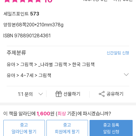
세일즈포인트
573
양장본
68쪽
200*210mm
378g
ISBN 9788901284361
주제분류
신간알림 신청
유아
>
그림책
>
_나라별 그림책
>
한국 그림책
유아
>
4~7세
>
그림책
선물하기
공유하기
이 책을 알라딘에
1,600
원 (
최상
기준)에 파시겠습니까?
중고
중고
중고 등록
알라딘에 팔기
회원에게 팔기
알림 신청