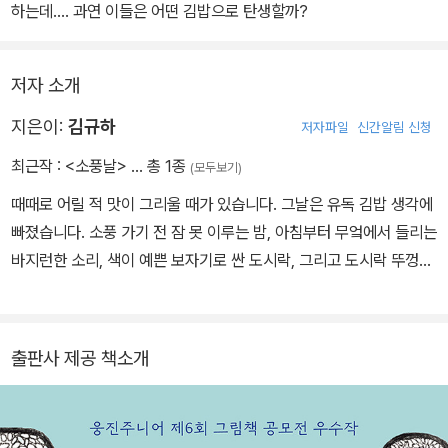
하는데…. 과연 이들은 어떤 김밥으로 탄생할까?
저자 소개
지은이:
김규하
저자파일
신간알림 신청
최근작 :
<소풍날>
… 총 1종
(모두보기)
때때로 어릴 적 맛이 그리울 때가 있습니다. 그날은 유독 김밥 생각에
빠졌습니다. 소풍 가기 전 잠 못 이루는 밤, 아침부터 무엌에서 들리는
바지런한 소리, 색이 예쁜 보자기로 싼 도시락, 그리고 도시락 뚜껑으
라 열면 그 안에 가지런히 놓인 우리 집 김밥, 비슷하게 보여도 난 우
리 집 김밥을 알아볼 수 있습니다. 조잘대며 서로 다른 집의 김밥을 나
눠 먹던 어느 포근한 날의 기억으로 이 그림책을 만들었습니다. 김밥
출판사 제공 책소개
이 먹고 싶은 날이면 저도 직접 김밥을 싸 먹곤 합니다. 그리고 말합니
다. “우리 집 김밥이 먹고 싶어.” 여러분의 김밥을 떠올리며 이 책을
읽어 주면 좋겠습니다. 사랑하는 사람과 함께요. 김밥은 나눠 먹어야