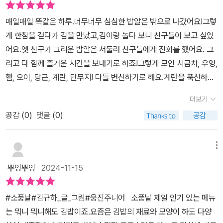
요.음식을 통해 누군가를 기억하는 것도 특별한 것 같아요.<소풍날>
하신 분들은 책을 통해 만나보시길 바랍니다.​“다녀오겠습니다!”마지
의 이야기의 시작은 취사 완료 알림의 속표제지부터 시작되지요.밥알
매일매일 똑같은 하루.너무너무 심심한 밥알은 밖으로 나갔어요!그렇
막 밥풀의 한마디!!!이 한마디에 담긴 깊은 의미를 탁! 깨닫게 되더라
하나가 밥솥을 탈출해 김밥 김을 만나 옛 친구들을 그리워하지요.그
게 한참을 걷다가 김을 만났고,김이랑 놀다 보니 친구들이 보고 싶었
구요.말은 단순히 소풍을 떠나는 인사를 넘어, 서로를 위해 정성을 다
리운 친구들을 하나 둘 불러 모으더니 썰고, 자르고, 데치고, 부치며
어요.옛 친구가 그리운 밥알은 서둘러 친구들에게 전화를 했어요. 그
해 준비한 과정의 마무리이자, 새로운 시작을 알리는 그 순간!! 그 설
준비 과정을 끝내요.그리고 김밥 김 위에 밥알들을 눕히고 가위바위
리고 다 함께 즐거운 시간을 보내기로 하죠!그렇게 모인 시금치, 우엉,
레는 순간이 느껴지더라구요.읽는 내내 웃음과 따스함이 느껴졌습니
보를 하며 재료들이 하나씩 눕네요.리듬에 맞춰 돌돌 돌 말아보지만
햄, 오이, 당근, 계란, 단무지! 다들 변신하기로 해요.계란을 푹신하게
다.그리고 '톡톡','지글지글'과 같이 의성어와 의태어가 많이 나와 읽는
옆구리가 터지는 큰 사고가 발생하지요.서로를 응원하고 격려하며 다
부치고, 시금치는 데쳐서 고소하게 조물조물,오이는 서걱서걱 썰고,
재미와 생동감을 느낄수있고한글을 배우고 있는 아이에게도 너무 좋
더보기
시 도전해서 멋진 김밥이 완성되지요.<소풍날>은 김밥의 재료 하나,
당근은 싹둑싹둑...이제 밥풀 친구들을 불러 보아요!!김밥이 되는 과정
을것같습니다.김밥이라는 친숙한 소재로 이렇게 표현을 할수있다
하나 준비부터 김밥 말기 완성 과정까지자세하게 장면들이 묘사되어
공감 (
0
)
댓글 (0)
을 이렇게나 귀엽고사랑스럽게 그려냈다니! 특히 재미있는 의성어와
니..!더운 날씨가 풀릴때쯤 김밥 한줄 만들어서 소풍 준비해야겠어요.​​​​​​
서 일반적인 그림책의 페이지보다 훨씬 많아요.과정이 생략되거나 뭉
의태어가 이야기에 흥미를 돋우네요.우리 막내는 캐릭터들의 다채로
[이 글은 체크카페를 통해 출판사로부터 제공받아 주관적인 견해에
뚱그리며 대략적인 묘사가 아니라서 장면마다 즐거움이 가득해요.소
운말 글이 특히 재미있었다고 해요!아이들을 위해 정성스럽게 만들었
메뉴
의해 작성했습니다]
풍날 만날 수 있는 김밥의 고소한 참기름 향이 그림책 책장이 넘어갈
던 김밥! 사실 그 안에 담긴 따뜻한 마음 덕분에김밥이 더욱 맛있었던
뿌잉뿌잉
2024-11-15
때마다 진동을 하네요.- 웅진주니어 그림책상 -2017년 문을 연 '웅진
건 아닐까 싶어요.유쾌하면서 재미있는 이야기를 통해소풍의 즐거움
주니어 그림책상'은 어른과 아이 모두의 가슴을 두드리는 질문과 위
을 떠올려 봐도 좋겠어요.
#소풍날#김규하_글_그림#웅진주니어 소풍날 제일 인기 있는 메뉴
로와 치유의 힘을 가진 상상력을 품은 그림책을 기다립니다.기존의
는 뭐니 뭐니해도 김밥이죠.요즘은 김밥의 재료와 모양이 하도 다양
통념을 벗어던진 새로운 방향을 모색하고 작가만의 단단한 개성을 가