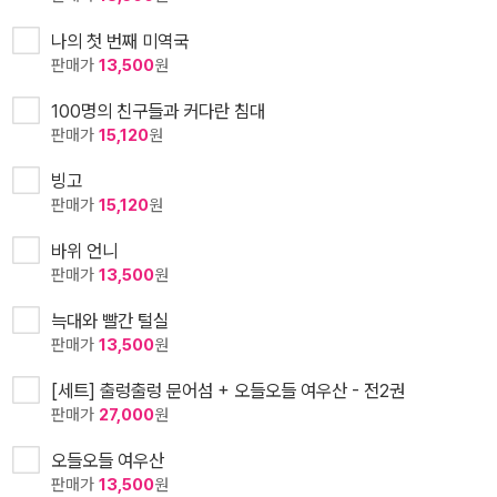
나의 첫 번째 미역국
판매가
13,500
원
100명의 친구들과 커다란 침대
판매가
15,120
원
빙고
판매가
15,120
원
바위 언니
판매가
13,500
원
늑대와 빨간 털실
판매가
13,500
원
[세트] 출렁출렁 문어섬 + 오들오들 여우산 - 전2권
판매가
27,000
원
오들오들 여우산
판매가
13,500
원