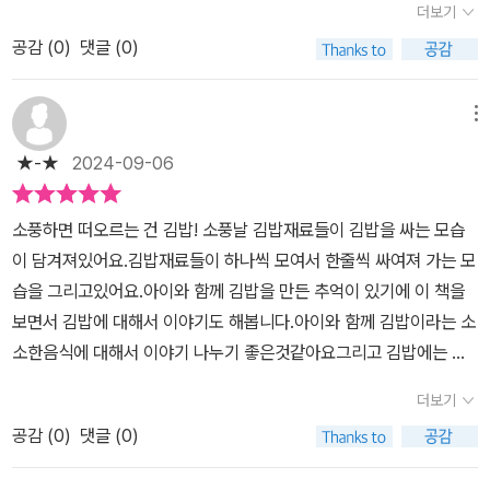
더보기
되었습니다.'심심해!' ​밥들 사이에 낀 밥알이 얼굴을 찡그리며 밖으로
공감 (
0
)
댓글 (0)
나옵니다. 밥알은 걷다가 김밥 김을 만나고 나니 친구들이 생각났어
요.​친구들을 불러 모아 무언가를 시작하기 시작합니다. 맞습니다. 김
밥이 되기 위한 준비를 시작합니다. 부치고, 데쳐서 조물조물 무치고
메뉴
썰고 잘라서... 변신 완료!​한곳에 모으면 준비 끝! 이제 밥풀 친구들을
★-★
2024-09-06
불러 볼까?​김위에 잘 누운 밥을 보고는 김밥 재료들이 가위바위보를
한다고 하네요~ ㅎㅎㅎ 누가 누가 먼저 누울지 정한다고 하니 저도
소풍하면 떠오르는 건 김밥! 소풍날 김밥재료들이 김밥을 싸는 모습
모르게 두근두근~ 누가 먼저 눕게 될까요? 알아맞혀 보세요~​끝났다
이 담겨져있어요.김밥재료들이 하나씩 모여서 한줄씩 싸여져 가는 모
고? 이제 부터 시작인걸! 탁탁 리듬에 맞춰...돌돌 말아요, 돌돌 말아
습을 그리고있어요.아이와 함께 김밥을 만든 추억이 있기에 이 책을
요.​드디어 완성! 잘 말아진 김밥 누구의 김밥일까요?그럼 소풍날~ 다
보면서 김밥에 대해서 이야기도 해봅니다.아이와 함께 김밥이라는 소
녀오겠습니다....<소풍날>을 읽고...소풍날 빠지면 안 되는 도시락. 도
소한음식에 대해서 이야기 나누기 좋은것같아요그리고 김밥에는 다
시락 중에 가장 인기 있는 김밥. 각자 싸온 도시락을 펼쳐놓고 다 함께
양한 재료가 들어간다는 것도 이야기할 수 있어서 의미가 있구요.그
먹는 재미처럼 웃음이 끊이지 않았던 그림책입니다.​어린 시절 엄마가
더보기
림책이라서 다양한 김밥재료들을 만나볼수있습니다. 소풍날 떠오르
일찍 일어나 갓 지은 밥에 시장에서 사 온 김밥 재료들로 부엌이 소란
공감 (
0
)
댓글 (0)
는 음식이 김밥인것처럼 따스함이 느껴지는 책입니다.아이와 함께 이
스러운 소리에 일찍 일어난 나는 콩고물이라도 얻어먹으려고 옆에서
책을 읽고 김밥을 만들어보는 시간도 가지면 좋겠더라구요.그림들 하
어린 새처럼 입을 벌리고 있었던 기억이 났네요.​김밥이 만들어지는