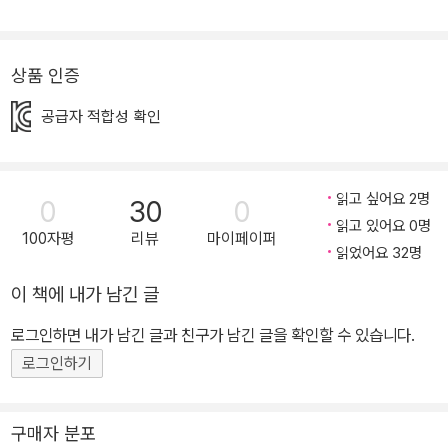
나믹한 긴장감과 다정함 넘치는 이야기로 승화시켰다. ‘민지야!’ ‘진우
야!’ ‘하진아!’ ‘상우야!’ 소풍 가야지! 누군가를 위해 만든 정성 어린 도
시락, 그 안에 담긴 따뜻한 마음 ‘소풍’하면 빼놓을 수 없는 것이 있다.
상품 인증
바로 ‘도시락’, 그리고 ‘김밥’. 『소풍날』은 소풍을 떠나는 누군가를 위
공급자 적합성 확인
해 만드는 김밥 한 줄에 얼마나 커다란 마음이 담겨 있는지를 느낄 수
있는 따스한 작품이다. 왜 소풍을 가게 되었는지, 어디로, 누구랑 함께
가는지는 중요하지 않다. 그저 설레는 마음으로 소풍을 떠나는 누군
읽고 싶어요 2명
0
30
0
가를 위해 정성스레 밥을 짓고, 재료 하나하나를 다듬어 볶고, 말고,
읽고 있어요 0명
예쁘게 썰어 담아내기까지의 모든 과정을 펼쳐 보인다. 한입에 쏙, 간
100자평
리뷰
마이페이퍼
읽었어요 32명
단히 먹기 좋은 김밥 한 줄. 이 한 줄이 만들어지기까지 켜켜이 쌓인
정감을 작가는 유쾌하고 생생하게 구현해 점진적으로 끌어올렸다. 시
이 책에 내가 남긴 글
금치는 반신욕을 하고(데치기), 당근은 머리를 자르는(손질하기) 등
로그인하면 내가 남긴 글과 친구가 남긴 글을 확인할 수 있습니다.
의 그림들은 보는 것만으로도 웃음이 절로 난다. 특히 다양한 김밥이
로그인하기
춤을 추듯 문밖을 박차고 나가는 엔딩 장면은, 답답하고 숨 가쁜 일상
을 잠시 벗어나 정말 소풍을 떠나온 것만 같은 힐링을 선사한다. 막 말
아 낸 윤기 가득한 김밥들이 한가득! 웅진주니어 제6회 그림책 공모
구매자 분포