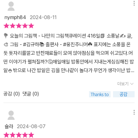
나하나가 색채도 이쁘고 소풍을 떠나는 기분이 듭니다.
메뉴
과정을 밥알이 등장하면서 시작하는데 느낌이~팍 왔어요. 이건 누구
나 보면 하하 호호 웃고 떠들며 볼 이야기구나 ~ 대박~ 재미있어~ ​
nymph84
2024-08-11
이 책을 읽고 나니 김밥이 먹고 싶네요. 이번에는 엄마를 위한 김밥을
만들어서 함께 소풍을 가야겠어요. 여러분도 김밥을 떠올리며 아이와
💐 오늘의 그림책 - 나만의 그림책큐레이션 416일📗 소풍날✍️ 글,
함께 읽어보시길 바랍니다.​
🎨 그림 - #김규하📚 출판사 - #웅진주니어☘️ 표지에는 소풍을 온
듯 돗자리를깔고 반찬재료들이 모여 앉아점심을 먹으며 쉬고있다.어
떤 이야기가 펼쳐질까?🤔매일매일 밥통안에서 지내는게심심해진 밥
알🍚밖으로 나간 밥알은 김을 만나같이 놀다가 무언가 생각이난 밥
풀은 어디론가전화를 거는데...바로‼️냉장고 안에 있는 오이를 불러내
더보기
고그렇게 오랜만에 만난 채소, 햄 재료친구들어떤 일들이 생길까?🤔
공감 (
0
)
댓글 (0)
☘️ 이 그림책은 우리나라 대표 음식인 김밥의재료들이 만나 김밥이
되어가는 과정을 담은내용으로 아이들과 읽고난 후 같이 김밥을만들
어보는 활동을 해보아도 좋을것같다.🎀 이 그림책은 유아부터 초등
메뉴
어린이들에게추천한다. @woongjin_junior@lael_84#웅진주니어
슐라
2024-08-07
출판사 로부터 도서협찬을 받아 서평을 작성하였습니다. 감사합니다.