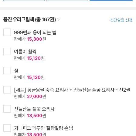
웅진 우리그림책 (총 167권)
신간알림 신청
999번째 용이 되는 법
판매가
15,300
원
여름이 활짝
판매가
15,120
원
쉿
판매가
15,120
원
[세트] 몽글몽글 숲속 요리사 + 산들산들 풀꽃 요리사 - 전2권
판매가
27,000
원
산들산들 풀꽃 요리사
판매가
13,500
원
기니피그 페루와 찰랑찰랑 손님
판매가
13,500
원