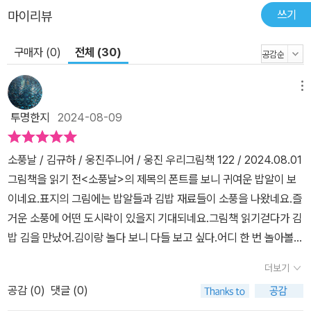
쓰기
마이리뷰
구매자 (0)
전체 (30)
메뉴
투명한지
2024-08-09
소풍날 / 김규하 / 웅진주니어 / 웅진 우리그림책 122 / 2024.08.01
그림책을 읽기 전<소풍날>의 제목의 폰트를 보니 귀여운 밥알이 보
이네요.표지의 그림에는 밥알들과 김밥 재료들이 소풍을 나왔네요.즐
거운 소풍에 어떤 도시락이 있을지 기대되네요.그림책 읽기걷다가 김
밥 김을 만났어.김이랑 놀다 보니 다들 보고 싶다.어디 한 번 놀아볼
까?누가 누가 먼저 눕나, 가위바위보!맨 먼저 우엉 양, 입장!끝났다
더보기
고? 이제부터 시작인걸!탁탁 리듬에 맞춰...돌돌 말아요. 돌돌 말아요.
공감 (
0
)
댓글 (0)
앗! 터졌다.그림책을 읽고저는 김밥을 정말 정말 좋아해요.어릴 적에