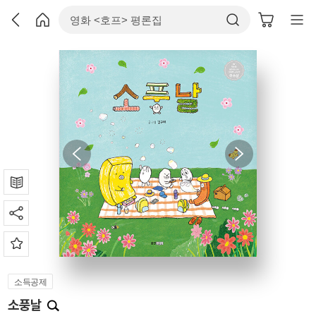
소득공제
소풍날