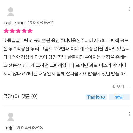
는 김밥은 소풍날, 운동회 날처럼 특별한 날에 먹는 음식 중 하나였지
요.그래서인지 김밥을 생각하면 설레고, 특별한 음식이라 생각했어
메뉴
요.저희 엄마의 김밥은 달걀과 당근을 가득 넣어서 말아주시는 당근
ssjlzzang
2024-08-11
김밥이었지요.밥에 조미를 하기보다는 소고기를 볶아서 넣어주시고,
당근을 볶는 것은 같지만 마늘을 넣고 볶다가 마무리로 참기름이 들
소풍날글그림 김규하출판 웅진주니어​웅진주니어 제6회 그림책 공모
어갔지요.친구들은 특별한 날에 먹던 김밥이었지만 저희는 엄마가 김
전 우수작웅진 우리 그림책 122번째 이야기[소풍날]을 만나보았습니
밥을 만드시는 걸 즐겨 하셔서 자주 먹었지요.어린 저는 먹기만 했으
다따스한 감성과 마음이 담긴 김밥 한줄이만들어지는 과정을 유쾌하
니 엄마가 진짜 좋아서 김밥을 만드시는 거라 생각했어요.제가 엄마
고 생동감 넘치게 그려낸 그림책입니다.표지만 봐도 미소가 딱 지어
가 되어보니 아이들이 잘 먹는 모습을 보니 더 자주 만들게 되더라고
지지 않나요?!어떤 내용일지 함께 살펴볼게요.​밥솥에 있던 밥풀 하나
요.엄마도 그러신 거죠. 음식을 만들어서 힘듦보다는 딸들의 먹는 모
가 매일 매일 똑같은 하루가너무 너무 지루한 나머지 밖으로 나오게
습이 더 좋으셨던 거죠.재료를 씻고 다듬어서 하나하나 김 길이에 맞
더보기
되었어요걷다가 걷다가 보니 김을 만나게 되었고신나게 놀던 밥풀응
게 칼질을 해서 준비하지요.어떤 날에는 재료를 다르게, 어떤 날에는
공감 (
0
)
댓글 (0)
다른 친구들이 보고 싶었어요햄 오이 당근 단무지 등 친구들을 모으
모양을 다르게 다양한 김밥을 준비하지요.지인들과 나누려는 날에 저
기 시작했어요.​친구들을 길쭉한 모양으로 잘라서 한 곳으로 모은 다
도 김밥 스무 줄 만드는 게 힘들기보다는 즐거운 일이 되네요.지인들
음밥풀은 바쁜 친구들을 이곳으로 불렀어요무슨 일이 벌어지는지 예
메뉴
이 김밥을 보면 제가 만든 김밥이 먼저 생각난다고 하네요.저희도 아
상이 가실까요?넓은 김 위에 밥풀 친구들이 옹기종기 모였고다른 채
이들과 김밥을 먹다 가끔 할머니의 당근 김밥 이야기를 가끔 하거든
고땅
2024-08-18
소 친구들이 그 위에 하나 둘 눕기 시작하는데...이들의 이야기가 궁금