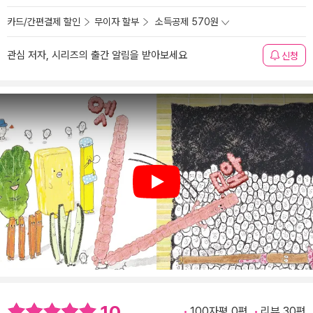
카드/간편결제 할인
무이자 할부
소득공제 570원
관심 저자, 시리즈의 출간 알림을 받아보세요
신청
Play
10
100자평 0편
리뷰 30편