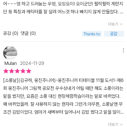
어~~~엉 하고 드러눕는 우엉, 오잉오이! 오이군단! 펄럭펄럭 계란지
밥솥 브랜드의 이름을 부르면서 투닥거리는 아이들로 인해 책을 읽다
단 등 특징과 캐릭터를 잘 살려 어느것 하나 빠지지 않게 만들었다. 온
가 어떤 밥솥인지 찾기 위해 검색을 한참 해야 했다. 매일 똑같은 하
재료가 섞여 있으면서도 잘 어우러지는 김밥의 특징과 딱 맞아 떨어
루, 너무 심심했던 밥풀은 밥통을 나온다. 개인적으로 매우 마음에 들
더보기
진다. 유쾌하게 한 바탕 웃고나면 엄마가 생각나고 아이들이 생각난
었던 밥풀 캐릭터였다. 달걀모양이 아닌 한쪽이 쏘옥 들어간 밥풀의
공감 (
0
)
댓글 (0)
다. 엄마께서 늘 해주시면 손수 싸 주신 김밥맛이 입안에 맴도는 기분
모양은 쌀눈 부분까지 표현하고 있어 아이들과 실제 밥풀과 비교해서
과 동시에 소풍이 사라진 큰 아이의 학교생활이 문득 안쓰러워졌다.
보기에도 좋았다. 걷다가 김밥 김을 만난 밥풀은 김이랑 놀다가 다른
어쩌면 소풍날은 가본 사람만이 느낄 수 있는 고소한 아침 특유의 향
메뉴
친구들도 보고 싶다는 생각을 한다. 오이, 우엉, 당근 등 다양한 친구
을 알아야 더 재밌게 읽을 수 있을 듯 한데 말이다. 그래도 가끔 시어
들과 김밥을 만드는 이야기였다. 김밥을 만드는 과정이 재미있게 그
Mulan
2024-11-29
머니께서 김밥싼다고 모두 불러서 둘둘둘 마는 날이 떠오를지도 모르
려져 있어 김밥을 싸는 장면이 자연스럽게 상상되었다. 책을 다 읽고
겠다. 우리 모두 오순도순 모여 꼬수운 대화를 하는 날을 말이다. 김밥
나니 아이들은 김밥을 만들고 싶다고 한다. 김밥 싸는 방법은 <소풍
[소풍날](김규하, 웅진주니어)-웅진주니어 티테이블 11월 도서1-제6
의 특징, 소풍날의 설레임, 말놀이의 즐거움, 귀여운 일러스트가 모두
날>을 통해 자연스럽게 배웠기 때문에 스스로도 척척 쌀 수 있다. 평
회 웅진주니어 그림책 공모전 우수상내가 어릴 때만 해도 소풍이라는
담긴 그림책으로. 관찰력이 있는 친구라면 더욱 즐겁게 읽을 수 있을
소에 김밥 준비하려면 시간이 많이 걸렸었다. 계란을 깨고, 풀어주
말을 썼지만, 요즘은 소풍 대신 현장체험학습이라는 말로 바뀌었다.
것이다. 개인적으론 노래가 나와도 좋겠다는 생각이들정도로 리듬감
기. 맛살과 햄 썰기, 밥에 참기름, 소금, 깨 넣어 섞기. 아이들이 많은
왜 바뀌었을까. 잘 사용하지 않는 한자라 그런가.아무튼, 소풍날엔 무
도 있었던 작품이다. <웅진주니어에서 도서만 제공받았습니다.<
작업을 해주니 재료 손질 시간이 많이 단축되었다.직접 각자 김밥을
조건 김밥이었다. 엄마가 새벽부터 일어나서 김밥 쌌다고 말을 많이
싸고 싶어 하여 아이들용으로 재료를 준비하고, 어른용 재료는 따로
했더랬다. 시금치 데쳐야 되고, 이거 해야 되고, 저거 해야 되고, 라고.
더보기
준비했다. 하나부터 열까지 직접 손으로 준비한 재료를 보고 아이들