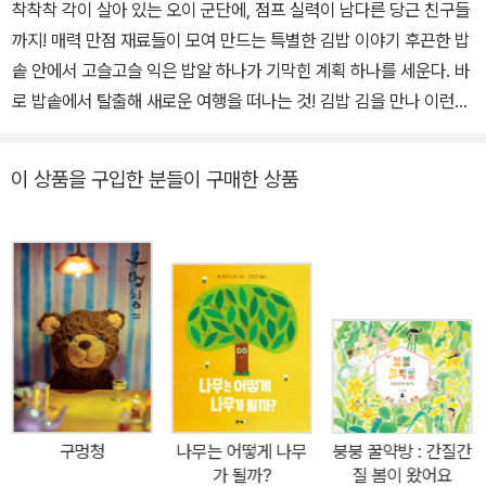
착착착 각이 살아 있는 오이 군단에, 점프 실력이 남다른 당근 친구들
까지! 매력 만점 재료들이 모여 만드는 특별한 김밥 이야기 후끈한 밥
솥 안에서 고슬고슬 익은 밥알 하나가 기막힌 계획 하나를 세운다. 바
로 밥솥에서 탈출해 새로운 여행을 떠나는 것! 김밥 김을 만나 이런저
런 이야기를 나누다 문득 옛 친구들이 그리워진 밥알은 서둘러 친구
들을 불러 모은다. 드디어 한자리에 모인 이들은 제각기 찹찹, 탕탕,
이 상품을 구입한 분들이 구매한 상품
톡톡, 지글지글 즐겁게 준비 과정을 마친 후 하나둘 잘 말린 김 위에
차례대로 눕는다. 순조롭게 돌돌 말려 가던 그때, '쩍'하는 소리와 함
께 그만 옆구리가 터지고 마는데…… 『소풍날』에서는 ‘우어엉’하고 잘
우는 우엉, 매사에 ‘엣햄’ 거리는 근엄한 햄, ‘폭신폭신 계란 지단 등
생김새도, 성격도 제각각인 재료들이 각자의 매력을 뽐낸다. 여기에
‘서걱서걱, ‘슉슉’, ‘끼아악’, ‘탁탁’ 등 생생한 의성어와 의태어가 더해
져 읽는 재미를 더한다. 이들은 김밥이 되기 위해 볶아지고 데쳐지는
과정을 거쳐 돌돌 말리다 옆구리가 터지는 크나큰 위기도 마주하지
만, 서로 응원하고 격려하며 다시 도전한 끝에 마침내 멋진 김밥으로
구멍청
나무는 어떻게 나무
붕붕 꿀약방 : 간질간
탄생한다.?『소풍날』은 김밥을 만드는 일상적인 요리의 과정을 다이
가 될까?
질 봄이 왔어요