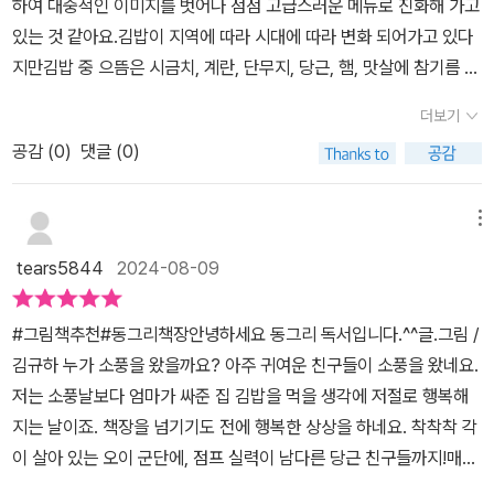
하여 대중적인 이미지를 벗어나 점점 고급스러운 메뉴로 진화해 가고
진 작품을 발굴하여 독자에게 다채로운 예술의 감동을 선사합니다.-
있는 것 같아요.김밥이 지역에 따라 시대에 따라 변화 되어가고 있다
내용 출처 : 출판사 웅진주니어 홈페이지 내용 중2022년 6회의 수상
지만김밥 중 으뜸은 시금치, 계란, 단무지, 당근, 햄, 맛살에 참기름 솔
작 중 김규하 작가님의 <소풍날>만 출간되었네요.다른 작품들도 빨
솔 뿌린 밥으로 말아 먹는 기본 김밥이 최고지. <소풍날>에는 밥솥
리 만날 수 있으면 좋겠네요.그리고 2024년 제8회 웅진주니어 그림
더보기
을 가득 채운 밥알들이 나오는데 하나하나 표정들이 다 달라 뜯어보
책상이 8월 31일까지 공모 중이네요.- <소풍날> 스토리보드와 더미
공감 (
0
)
댓글 (0)
는 재미가 있네요.그 많은 밥알들에게 표정을 입혀주신 작가님 대단
북 -<소풍날>의 스토리보드와 더미북이 작가님의 SNS에 올라왔네
하세요.그리고 각 재료들의 캐릭터들이 살아 있어요,김 위에 수 많은
요.출간된 그림책과는 너무 다른 표지라서 내용이 더 궁금해지네요.
밥알 깔아드리면우아한 우엉 아씨 입장,통통 튀는 햄이 뛰어 들고,졸
코로나가 심할 때 구상해서 만들었던 작업인데 책으로 나온 게 신기
메뉴
린 단무지가 폴짝 밥알 위에 드러눕고 나면각 잡힌 오이 군단 출동,점
하다고 하시네요.김규하 작가님의 SNS : https://www.instagra
tears5844
2024-08-09
프 실력 갖춘 당근도 당근당근,곧이어 계란 이불 덮으면?아차, 울고
m.com/gyu2267/김규하 작가님 인터뷰 : https://m.blog.naver.
있는 시금치까지 구출해서돌돌 말아 꾹꾹.살짝 옆구리 터진 김밥은
com/wj_junior/223537051092행복한 그림책 읽기! 투명 한지입
#그림책추천#동그리책장​안녕하세요 동그리 독서입니다.^^​글.그림 /
입으로 직행!쓱쓱 썰어 도시락에 담으면 소풍 출발이예요.드디어 점
니다.​​​​​​​출판사로부터 도서만을 제공받아 작성한 리뷰입니다.
김규하 ​누가 소풍을 왔을까요? 아주 귀여운 친구들이 소풍을 왔네요.
심시간!친구들 모인 자리에는 무지개빛 김밥꽃이 피어나네요. 김밥
저는 소풍날보다 엄마가 싸준 집 김밥을 먹을 생각에 저절로 행복해
이 만들어지는 과정을 너무 신나고 즐겁게 표현한<소풍날>은 지금처
지는 날이죠. 책장을 넘기기도 전에 행복한 상상을 하네요. ​​​착착착 각
럼 소풍가기 딱 좋은 가을날 꼭 만나보면 좋겠어요.아, 김밥 먹고 싶어
이 살아 있는 오이 군단에, 점프 실력이 남다른 당근 친구들까지!​매력
지는 리뷰입니다.
만점 재료들이 모여 만드는 특별한 김밥 이야기​​줄거리...취사가 완료